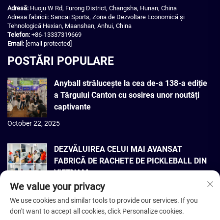
Adresă:
Huoju W Rd, Furong District, Changsha, Hunan, China
Adresa fabricii: Sancai Sports, Zona de Dezvoltare Economică și
Tehnologică Hexian, Maanshan, Anhui, China
Telefon:
+86-13337319669
Email:
[email protected]
POSTĂRI POPULARE
Anyball strălucește la cea de-a 138-a ediție
a Târgului Canton cu sosirea unor noutăți
captivante
October 22, 2025
DEZVĂLUIREA CELUI MAI AVANSAT
FABRICĂ DE RACHETE DE PICKLEBALL DIN
VIETNAM
We value your privacy
September 22, 2025
We use cookies and similar tools to provide our services. If you
don't want to accept all cookies, click Personalize cookies.
Copyright © 2026 Dmantis Sports Goods Co., Ltd. Beijing. Toate drepturile