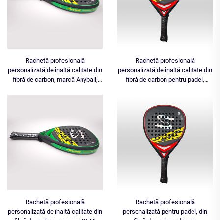
Rachetă profesională
Rachetă profesională
personalizată de înaltă calitate din
personalizată de înaltă calitate din
fibră de carbon, marcă Anyball,
fibră de carbon pentru padel,
360 g, ușoară, 1 buc., MOQ,
serviciu OEM, produs foarte
serviciu OEM, fabricată
vândut, rachetă, producător
chinez, model Anyball TB001
Rachetă profesională
Rachetă profesională
personalizată de înaltă calitate din
personalizată pentru padel, din