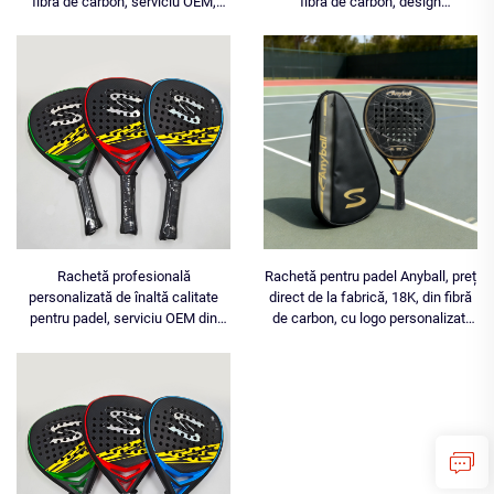
fibră de carbon, serviciu OEM,
fibră de carbon, design
produs foarte vândut, rachetă
profesional, rachetă de tenis de
pentru padel Anyball TB001, 360 g,
înaltă calitate, 360 g, serviciu
1 buc., producător chinez
OEM, produs foarte vândut, marcă
Anyball
Rachetă profesională
Rachetă pentru padel Anyball, preț
personalizată de înaltă calitate
direct de la fabrică, 18K, din fibră
pentru padel, serviciu OEM din
de carbon, cu logo personalizat,
fibră de carbon 3K, produs foarte
vânzare în cantitate mare, de
vândut, model Anyball TB001,
înaltă performanță, profesională,
producător chinez, 360 g
Pala De Padel