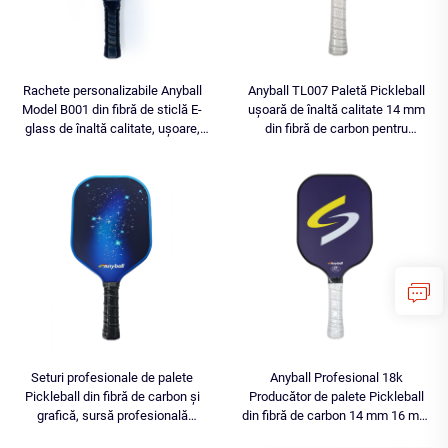
Rachete personalizabile Anyball
Anyball TL007 Paletă Pickleball
Model B001 din fibră de sticlă E-
ușoară de înaltă calitate 14 mm
glass de înaltă calitate, ușoare,
din fibră de carbon pentru
grosime 14 mm, pentru utilizare
divertisment, aprovizionare de la
sportivă
fabrică OEM/ODM
Seturi profesionale de palete
Anyball Profesional 18k
Pickleball din fibră de carbon și
Producător de palete Pickleball
grafică, sursă profesională
din fibră de carbon 14 mm 16 mm
personalizată de palete pro Pickle
Racket Pickleball pentru