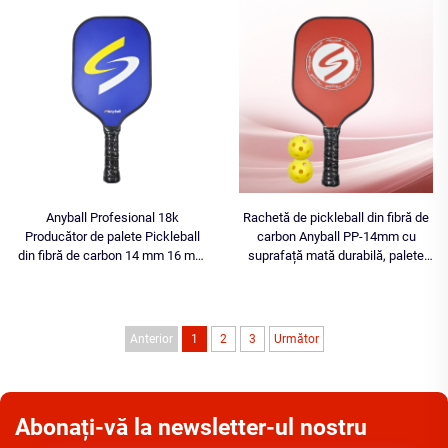
Ball din fibră de carbon
antrenament USAPA
Anyball Profesional 18k
Rachetă de pickleball din fibră de
Producător de palete Pickleball
carbon Anyball PP-14mm cu
din fibră de carbon 14 mm 16 mm
suprafață mată durabilă, palete
Racket Pickleball pentru
profesionale pentru jucători de
antrenament USAPA
pickleball
Anterior
1
2
3
Următor
Abonați-vă la newsletter-ul nostru