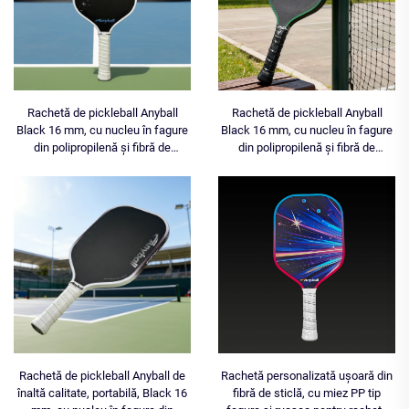
Rachetă de pickleball Anyball
Rachetă de pickleball Anyball
Black 16 mm, cu nucleu în fagure
Black 16 mm, cu nucleu în fagure
din polipropilenă și fibră de
din polipropilenă și fibră de
carbon, termoformată,
carbon, termoformată,
personalizabilă, din EVA, cu fibră
personalizabilă, din EVA și fibră de
de carbon Toray T700, pentru
carbon T700, pentru divertisment
antrenament, puternică și durabilă
Rachetă de pickleball Anyball de
Rachetă personalizată ușoară din
înaltă calitate, portabilă, Black 16
fibră de sticlă, cu miez PP tip