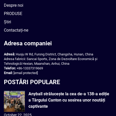
Despre noi
PRODUSE
Știri
Contactați-ne
Adresa companiei
Adresă:
Huoju W Rd, Furong District, Changsha, Hunan, China
Adresa fabricii: Sancai Sports, Zona de Dezvoltare Economică și
Tehnologică Hexian, Maanshan, Anhui, China
Telefon:
+86-13337319669
Email:
[email protected]
POSTĂRI POPULARE
Anyball strălucește la cea de-a 138-a ediție
a Târgului Canton cu sosirea unor noutăți
captivante
October 22, 2025