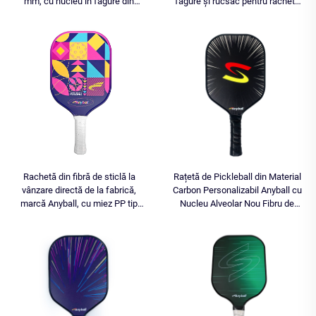
mm, cu nucleu în fagure din
fagure și rucsac pentru rachete
polipropilenă și fibră de carbon,
pickleball
termoformată, personalizabilă, din
EVA și fibră de carbon T700
Rachetă din fibră de sticlă la
Rațetă de Pickleball din Material
vânzare directă de la fabrică,
Carbon Personalizabil Anyball cu
marcă Anyball, cu miez PP tip
Nucleu Alveolar Nou Fibru de
fagure, 14MM, 16MM
Sticlă pentru Sport-uri în Aer Liber