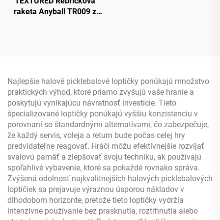
TEXTURED Rebríčková
raketa Anyball TR009 z
uhlíkovej vlákny s
okrajovou ochranou 16
mm
Najlepšie halové picklebalové loptičky ponúkajú množstvo
praktických výhod, ktoré priamo zvyšujú vaše hranie a
poskytujú vynikajúcu návratnosť investície. Tieto
špecializované loptičky ponúkajú vyššiu konzistenciu v
porovnaní so štandardnými alternatívami, čo zabezpečuje,
že každý servis, voleja a return bude počas celej hry
predvídateľne reagovať. Hráči môžu efektívnejšie rozvíjať
svalovú pamäť a zlepšovať svoju techniku, ak používajú
spoľahlivé vybavenie, ktoré sa pokaždé rovnako správa.
Zvýšená odolnosť najkvalitnejších halových picklebalových
loptičiek sa prejavuje výraznou úsporou nákladov v
dlhodobom horizonte, pretože tieto loptičky vydržia
intenzívne používanie bez prasknutia, roztrhnutia alebo