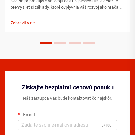
Keď sa pripravujete na svoju cestu v pickleballe, je dôležité
premyslieť si základy, ktoré ovplyvnia váš rozvoj ako hráča.
Porozumenie podstatným prvkom ešte pred tým, ako
vkročíte na ihrisko, môže výrazne urýchliť váš pokrok ...
Zobraziť viac
Získajte bezplatnú cenovú ponuku
Náš zástupca Vás bude kontaktovať čo najskôr.
Email
0/100