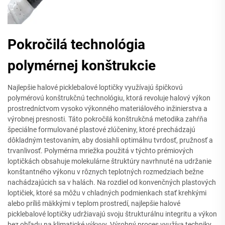
Pokročilá technológia
polymérnej konštrukcie
Najlepšie halové picklebalové loptičky využívajú špičkovú
polymérovú konštrukčnú technológiu, ktorá revoluje halový výkon
prostredníctvom vysoko výkonného materiálového inžinierstva a
výrobnej presnosti. Táto pokročilá konštrukčná metodika zahŕňa
špeciálne formulované plastové zlúčeniny, ktoré prechádzajú
dôkladným testovaním, aby dosiahli optimálnu tvrdosť, pružnosť a
trvanlivosť. Polymérna mriežka použitá v týchto prémiových
loptičkách obsahuje molekulárne štruktúry navrhnuté na udržanie
konštantného výkonu v rôznych teplotných rozmedziach bežne
nachádzajúcich sa v halách. Na rozdiel od konvenčných plastových
loptičiek, ktoré sa môžu v chladných podmienkach stať krehkými
alebo príliš mäkkými v teplom prostredí, najlepšie halové
picklebalové loptičky udržiavajú svoju štrukturálnu integritu a výkon
bez ohľadu na klimatické výkyvy. Výrobný proces využíva techniky