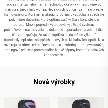
počas intenzívneho hrania. Technologické prvky integrované do
najvyššej triedy halových picklebalových loptičiek zahŕňajú presne
formované švy, ktoré minimalizujú turbulenciu vzduchu, a špeciálne
polymérne zlúčeniny, ktoré optimalizujú výšku a konzistenciu
odrazu. Mnohí poprední výrobcovia využívajú systémy
počítačového navrhovania na dokonalé usporiadanie a veľkosť dier,
čím zabezpečujú, že každá loptička spĺňa prísne výkonné
štandardy. Aplikácie najlepších halových picklebalových loptičiek sa
rozširujú za rámec rekreačného hrania a zahŕňajú turnajové súťaže,
tréningové relácie a profesionálne ligové zápasy konané v halových
zariadeniach.
Nové výrobky