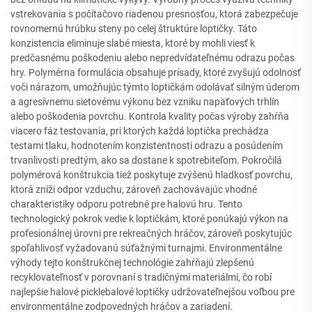
vstrekovania s počítačovo riadenou presnosťou, ktorá zabezpečuje
rovnomernú hrúbku steny po celej štruktúre loptičky. Táto
konzistencia eliminuje slabé miesta, ktoré by mohli viesť k
predčasnému poškodeniu alebo nepredvídateľnému odrazu počas
hry. Polymérna formulácia obsahuje prísady, ktoré zvyšujú odolnosť
voči nárazom, umožňujúc týmto loptičkám odolávať silným úderom
a agresívnemu sietovému výkonu bez vzniku napäťových trhlín
alebo poškodenia povrchu. Kontrola kvality počas výroby zahŕňa
viacero fáz testovania, pri ktorých každá loptička prechádza
testami tlaku, hodnotením konzistentnosti odrazu a posúdením
trvanlivosti predtým, ako sa dostane k spotrebiteľom. Pokročilá
polymérová konštrukcia tiež poskytuje zvýšenú hladkosť povrchu,
ktorá zníži odpor vzduchu, zároveň zachovávajúc vhodné
charakteristiky odporu potrebné pre halovú hru. Tento
technologický pokrok vedie k loptičkám, ktoré ponúkajú výkon na
profesionálnej úrovni pre rekreačných hráčov, zároveň poskytujúc
spoľahlivosť vyžadovanú súťažnými turnajmi. Environmentálne
výhody tejto konštrukčnej technológie zahŕňajú zlepšenú
recyklovateľnosť v porovnaní s tradičnými materiálmi, čo robí
najlepšie halové picklebalové loptičky udržovateľnejšou voľbou pre
environmentálne zodpovedných hráčov a zariadení.