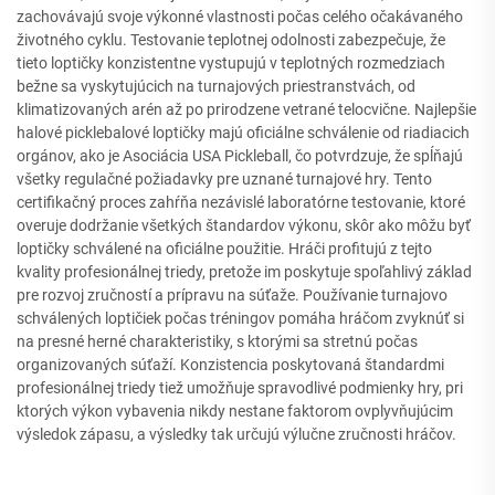
zachovávajú svoje výkonné vlastnosti počas celého očakávaného
životného cyklu. Testovanie teplotnej odolnosti zabezpečuje, že
tieto loptičky konzistentne vystupujú v teplotných rozmedziach
bežne sa vyskytujúcich na turnajových priestranstvách, od
klimatizovaných arén až po prirodzene vetrané telocvične. Najlepšie
halové picklebalové loptičky majú oficiálne schválenie od riadiacich
orgánov, ako je Asociácia USA Pickleball, čo potvrdzuje, že spĺňajú
všetky regulačné požiadavky pre uznané turnajové hry. Tento
certifikačný proces zahŕňa nezávislé laboratórne testovanie, ktoré
overuje dodržanie všetkých štandardov výkonu, skôr ako môžu byť
loptičky schválené na oficiálne použitie. Hráči profitujú z tejto
kvality profesionálnej triedy, pretože im poskytuje spoľahlivý základ
pre rozvoj zručností a prípravu na súťaže. Používanie turnajovo
schválených loptičiek počas tréningov pomáha hráčom zvyknúť si
na presné herné charakteristiky, s ktorými sa stretnú počas
organizovaných súťaží. Konzistencia poskytovaná štandardmi
profesionálnej triedy tiež umožňuje spravodlivé podmienky hry, pri
ktorých výkon vybavenia nikdy nestane faktorom ovplyvňujúcim
výsledok zápasu, a výsledky tak určujú výlučne zručnosti hráčov.