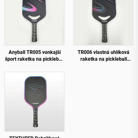
Anyball TR005 vonkajší
TR006 vlastná uhlíková
šport raketka na pickleball
raketka na pickleball
odolné uhlíkové vlákno s
strednej hmotnosti
vlastným logom
vyvážená pre mierne
certifikované USAPA
pokročilých hráčov 16 mm
termoformované PP
sila a kontrola vhodná na
hniezdo
tréning vonku