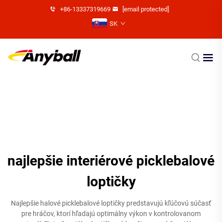
+86-13337319669
[email protected]
SK
najlepšie interiérové picklebalové
loptičky
Najlepšie halové picklebalové loptičky predstavujú kľúčovú súčasť
pre hráčov, ktorí hľadajú optimálny výkon v kontrolovanom