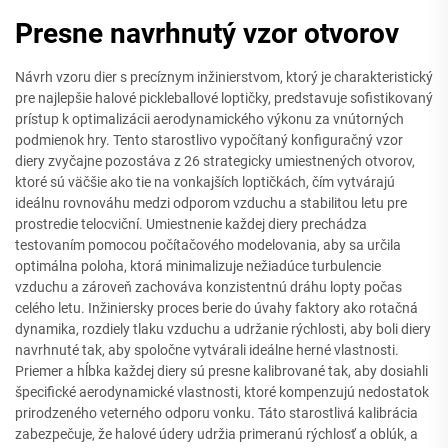
Presne navrhnutý vzor otvorov
Návrh vzoru dier s precíznym inžinierstvom, ktorý je charakteristický
pre najlepšie halové pickleballové loptičky, predstavuje sofistikovaný
prístup k optimalizácii aerodynamického výkonu za vnútorných
podmienok hry. Tento starostlivo vypočítaný konfiguračný vzor
diery zvyčajne pozostáva z 26 strategicky umiestnených otvorov,
ktoré sú väčšie ako tie na vonkajších loptičkách, čím vytvárajú
ideálnu rovnováhu medzi odporom vzduchu a stabilitou letu pre
prostredie telocviční. Umiestnenie každej diery prechádza
testovaním pomocou počítačového modelovania, aby sa určila
optimálna poloha, ktorá minimalizuje nežiadúce turbulencie
vzduchu a zároveň zachováva konzistentnú dráhu lopty počas
celého letu. Inžiniersky proces berie do úvahy faktory ako rotačná
dynamika, rozdiely tlaku vzduchu a udržanie rýchlosti, aby boli diery
navrhnuté tak, aby spoločne vytvárali ideálne herné vlastnosti.
Priemer a hĺbka každej diery sú presne kalibrované tak, aby dosiahli
špecifické aerodynamické vlastnosti, ktoré kompenzujú nedostatok
prirodzeného veterného odporu vonku. Táto starostlivá kalibrácia
zabezpečuje, že halové údery udržia primeranú rýchlosť a oblúk, a