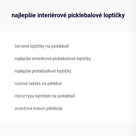
najlepšie interiérové picklebalové loptičky
červené loptičky na pickleball
najlepšie interiérové picklebalové loptičky
najlepšie pickleballové loptičky
ružová raketa na piklebal
rôzne typy loptičiek na pickleball
oranžové indoor pikleboly