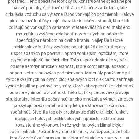
prostredí. Tieto špeciálne loptičky sú konštruované špeciálne pre
halové podlahy, športové centrá a rekreačné zariadenia, kde
cirkulácia vzduchu sa výrazne líši od vonkajších podmienok. Halové
picklebalové loptičky majú charakteristické vlastnosti, ktoré ich
odlišujú od vonkajších variantov, vrátane väčších dier, mäkšieho
materiálu a zvýšenej odolnosti navrhnutých na odolanie
špecifickým nárokom halového hrania. Najlepšie halové
picklebalové loptičky zvyčajne obsahujú 26 dier strategicky
usporiadaných po povrchu, oproti vonkajším loptičkám, ktoré
zvyčajne majú 40 menších dier. Toto usporiadanie dier vytvára
odlišné aerodynamické vlastnosti, ktoré kompenzujú absenciu
odporu vetra v halových podmienkach. Materiály používané pri
výrobe kvalitných halových picklebalových loptičiek často zahŕňajú
vysoko kvalitné plastové polyméry, ktoré zabezpečujú konzistentný
odraz a výnimočnú životnosť. Tieto loptičky zachovávajú svoju
štrukturálnu integritu počas nečítaného množstva výmen, zároveň
poskytujú predvídateľné dráhy letu, na ktoré sa hráči môžu
spoľahnúť. Stabilita teploty predstavuje ďalšiu kritickú funkciu
najlepších halových picklebalových loptičiek, keďže musia
konzistentne výkonovať v rôznych halových klimatických
podmienkach. Pokročilé výrobné techniky zabezpečujú, že tieto
loptičky odolávajú prasknutiu, deformácii alebo strate tvaru, aj