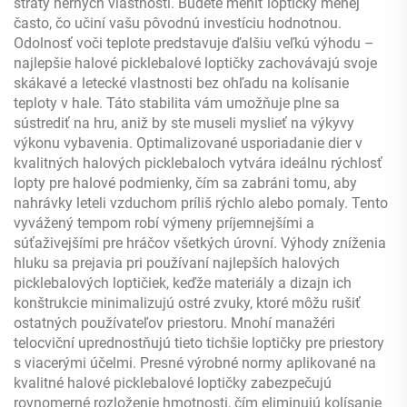
straty herných vlastností. Budete meniť loptičky menej
často, čo učiní vašu pôvodnú investíciu hodnotnou.
Odolnosť voči teplote predstavuje ďalšiu veľkú výhodu –
najlepšie halové picklebalové loptičky zachovávajú svoje
skákavé a letecké vlastnosti bez ohľadu na kolísanie
teploty v hale. Táto stabilita vám umožňuje plne sa
sústrediť na hru, aniž by ste museli myslieť na výkyvy
výkonu vybavenia. Optimalizované usporiadanie dier v
kvalitných halových picklebaloch vytvára ideálnu rýchlosť
lopty pre halové podmienky, čím sa zabráni tomu, aby
nahrávky leteli vzduchom príliš rýchlo alebo pomaly. Tento
vyvážený tempom robí výmeny príjemnejšími a
súťaživejšími pre hráčov všetkých úrovní. Výhody zníženia
hluku sa prejavia pri používaní najlepších halových
picklebalových loptičiek, keďže materiály a dizajn ich
konštrukcie minimalizujú ostré zvuky, ktoré môžu rušiť
ostatných používateľov priestoru. Mnohí manažéri
telocviční uprednostňujú tieto tichšie loptičky pre priestory
s viacerými účelmi. Presné výrobné normy aplikované na
kvalitné halové picklebalové loptičky zabezpečujú
rovnomerné rozloženie hmotnosti, čím eliminujú kolísanie