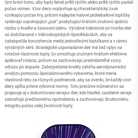
tým bráni tomu, aby lopty lietali príliš rýchlo alebo príliš rýchlo padali
počas výmen. Vzor diery ovplyvňuje aj charakteristický zvuk
vznikajúci počas hry, pričom najlepšie halové pickleballové loptičky
vydávajú uspokojujúci „puk“ poskytujúci hráčom zvukovú spätnú
väzbu o kvalite a časovaní úderu. Výrobné tolerancie pri tvorbe dier
sú dodržiavané v mikroskopických špecifikáciách, aby sa
zabezpečila konzistencia medzi jednotlivými loptičkami a v rámci
výrobných sérií. Stratégické usporiadanie dier má tiež vplyv na
rotačné vlastnosti lopty, čo umožňuje zručným hráčom efektívne
aplikovať rotáciu, pričom sa zachovávajú predvídateľné vzory
odrazu po dopade. Zabezpečenie kvality zahŕňa aerodynamickú
analýzu pomocou špecializovaného vybavenia, ktoré meria
vlastnosti letu za rôznych podmienok, aby sa overilo, že každý vzor
diery spĺňa prísne výkonné normy. Toto precízne inžinierstvo sa
prejavuje aj v dokončovaní okrajov dier, kde hladké, zaoblené okraje
zabraňujú predčasnému opotrebeniu a zachovávajú štrukturálnu
integritu počas celej životnosti lopty.