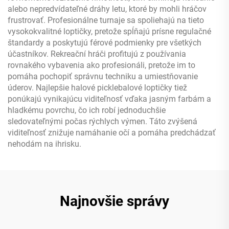
alebo nepredvídateľné dráhy letu, ktoré by mohli hráčov
frustrovať. Profesionálne turnaje sa spoliehajú na tieto
vysokokvalitné loptičky, pretože spĺňajú prísne regulačné
štandardy a poskytujú férové podmienky pre všetkých
účastníkov. Rekreační hráči profitujú z používania
rovnakého vybavenia ako profesionáli, pretože im to
pomáha pochopiť správnu techniku a umiestňovanie
úderov. Najlepšie halové picklebalové loptičky tiež
ponúkajú vynikajúcu viditeľnosť vďaka jasným farbám a
hladkému povrchu, čo ich robí jednoduchšie
sledovateľnými počas rýchlych výmen. Táto zvýšená
viditeľnosť znižuje namáhanie očí a pomáha predchádzať
nehodám na ihrisku.
Najnovšie správy