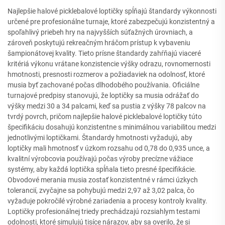
Najlepšie halové picklebalové loptičky spĺňajú štandardy výkonnosti
určené pre profesionálne turnaje, ktoré zabezpečujú konzistentný a
spoľahlivý priebeh hry na najvyšších súťažných úrovniach, a
zároveň poskytujú rekreačným hráčom prístup k vybaveniu
šampionátovej kvality. Tieto prísne štandardy zahŕňajú viaceré
kritériá výkonu vrátane konzistencie výšky odrazu, rovnomernosti
hmotnosti, presnosti rozmerov a požiadaviek na odolnosť, ktoré
musia byť zachované počas dlhodobého používania. Oficiálne
turnajové predpisy stanovujú, že loptičky sa musia odrážať do
výšky medzi 30 a 34 palcami, keď sa pustia z výšky 78 palcov na
tvrdý povrch, pričom najlepšie halové picklebalové loptičky túto
špecifikáciu dosahujú konzistentne s minimálnou variabilitou medzi
jednotlivými loptičkami. Štandardy hmotnosti vyžadujú, aby
loptičky mali hmotnosť v úzkom rozsahu od 0,78 do 0,935 unce, a
kvalitní výrobcovia používajú počas výroby precízne vážiace
systémy, aby každá loptička spĺňala tieto presné špecifikácie.
Obvodové merania musia zostať konzistentné v rámci úzkych
tolerancií, zvyčajne sa pohybujú medzi 2,97 až 3,02 palca, čo
vyžaduje pokročilé výrobné zariadenia a procesy kontroly kvality.
Loptičky profesionálnej triedy prechádzajú rozsiahlym testami
odolnosti, ktoré simulujú tisíce nárazov, aby sa overilo, že si