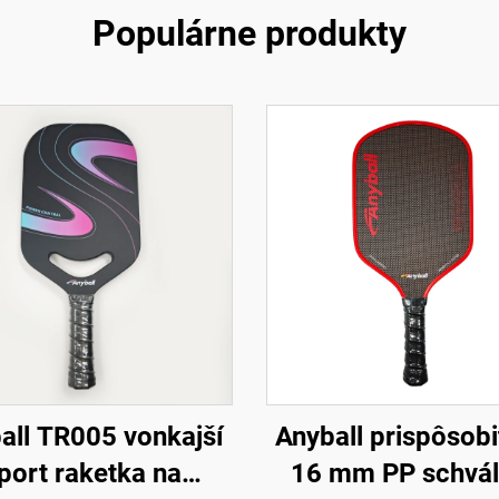
Populárne produkty
all TR005 vonkajší
Anyball prispôsobi
port raketka na
16 mm PP schvá