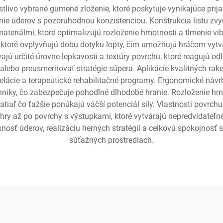
rostlivo vybrané gumené zloženie, ktoré poskytuje vynikajúce pr
nie úderov s pozoruhodnou konzistenciou. Konštrukcia listu zvy
riálmi, ktoré optimalizujú rozloženie hmotnosti a tlmenie vibrá
 ktoré ovplyvňujú dobu dotyku lopty, čím umožňujú hráčom vytvára
ajú určité úrovne lepkavosti a textúry povrchu, ktoré reagujú odl
lebo preusmerňovať stratégie súpera. Aplikácie kvalitných raketí
relácie a terapeutické rehabilitačné programy. Ergonomické návr
echniky, čo zabezpečuje pohodlné dlhodobé hranie. Rozloženie hm
tiaľ čo ťažšie ponúkajú väčší potenciál sily. Vlastnosti povrchu
y až po povrchy s výstupkami, ktoré vytvárajú nepredvídateľné d
snosť úderov, realizáciu herných stratégií a celkovú spokojnosť
súťažných prostrediach.