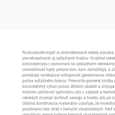
značky Anyball, k
p
dispozícii OEM
u
cer
te
Rozhodnutie kúpiť si stolnotenisové rakety ponúka
pre rekreačných aj súťažných hráčov. Kvalitné rak
konzistenciou v porovnaní so základným rekreačn
umiestňovať lopty presne tam, kam zamýšľajú, a zá
ponúkajú vynikajúce schopnosti generovania rotáci
počas súťažného hrania. Pokročilé gumené zložky po
konzistentný výkon počas dlhších období a znižuje
hráčom udržiavať optimálnu silu v zápästi a techn
raketách zvyšuje rýchlosť swingu a tvorbu sily pri
Odolná konštrukcia materiálov zaisťuje, že investí
používaniu bez strát v herných vlastnostiach. Keď s
umožňujú jemné ladenie herných charakteristík pod