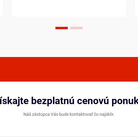
presnosť. Tieto pokročilé padiel
kombinujú ľahkú konštrukciu s
výnimočnou pevnosťou, čo ich robí
uprednostňovanou voľbou pre kom...
ískajte bezplatnú cenovú ponu
Náš zástupca Vás bude kontaktovať čo najskôr.