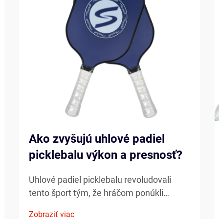
Ako zvyšujú uhlové padiel
picklebalu výkon a presnosť?
Uhlové padiel picklebalu revoludovali
tento šport tým, že hráčom ponúkli
bezprecedentnú kontrolu, výkon a
Zobraziť viac