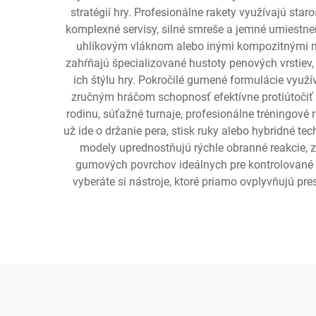
stratégií hry. Profesionálne rakety využívajú sta
komplexné servisy, silné smreše a jemné umiestne
uhlíkovým vláknom alebo inými kompozitnými mate
zahŕňajú špecializované hustoty penových vrstiev,
ich štýlu hry. Pokročilé gumené formulácie využív
zručným hráčom schopnosť efektívne protiútočiť a
rodinu, súťažné turnaje, profesionálne tréningové 
už ide o držanie pera, stisk ruky alebo hybridné t
modely uprednostňujú rýchle obranné reakcie, za
gumových povrchov ideálnych pre kontrolované hr
vyberáte si nástroje, ktoré priamo ovplyvňujú pre