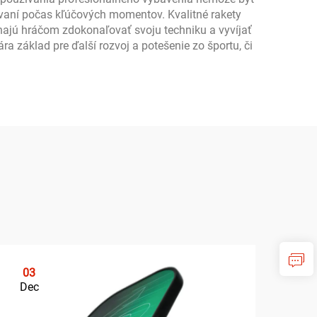
ovaní počas kľúčových momentov. Kvalitné rakety
áhajú hráčom zdokonaľovať svoju techniku a vyvíjať
ra základ pre ďalší rozvoj a potešenie zo športu, či
03
0
Dec
De