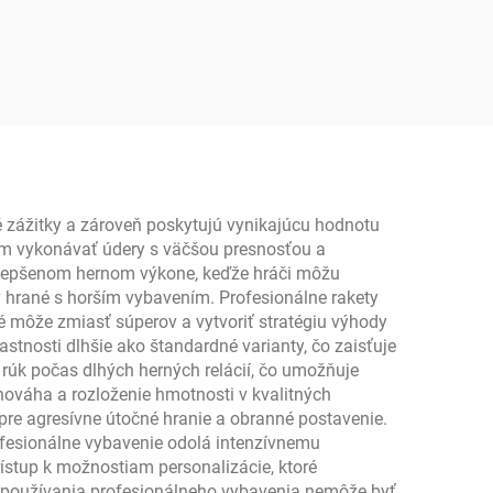
ketka
uhlíkovej vlákny s
re
okrajovou ochranou 16
ning
mm
 18K
é zážitky a zároveň poskytujú vynikajúcu hodnotu
čom vykonávať údery s väčšou presnosťou a
zlepšenom hernom výkone, keďže hráči môžu
y hrané s horším vybavením. Profesionálne rakety
é môže zmiasť súperov a vytvoriť stratégiu výhody
tnosti dlhšie ako štandardné varianty, čo zaisťuje
rúk počas dlhých herných relácií, čo umožňuje
nováha a rozloženie hmotnosti v kvalitných
pre agresívne útočné hranie a obranné postavenie.
profesionálne vybavenie odolá intenzívnemu
rístup k možnostiam personalizácie, ktoré
da používania profesionálneho vybavenia nemôže byť