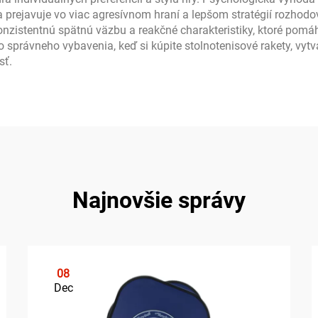
 prejavuje vo viac agresívnom hraní a lepšom stratégií rozhod
konzistentnú spätnú väzbu a reakčné charakteristiky, ktoré pom
 správneho vybavenia, keď si kúpite stolnotenisové rakety, vytvá
sť.
Najnovšie správy
08
Dec