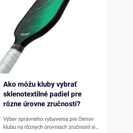
Ako môžu kluby vybrať
Ako
sklenotextilné padiel pre
Pad
rôzne úrovne zručností?
pad
Výber správneho vybavenia pre členov
Mode
klubu na rôznych úrovniach zručností si
vyví