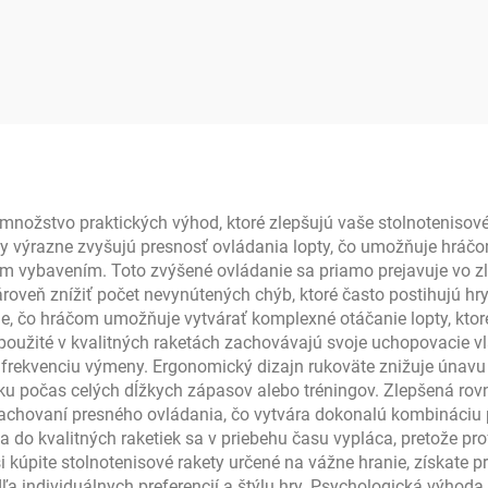
ickleball odolné
USAPA uhlíková ra
hlíkové vlákno s
na pickleball p
vlastným logom
dospelých na tré
tifikované USAPA
termoformovaná
rmoformované PP
T700 hniezdo
hniezdo
 množstvo praktických výhod, ktoré zlepšujú vaše stolnotenisov
ety výrazne zvyšujú presnosť ovládania lopty, čo umožňuje hrá
ým vybavením. Toto zvýšené ovládanie sa priamo prejavuje vo 
roveň znížiť počet nevynútených chýb, ktoré často postihujú hr
e, čo hráčom umožňuje vytvárať komplexné otáčanie lopty, ktor
užité v kvalitných raketách zachovávajú svoje uchopovacie vlas
 frekvenciu výmeny. Ergonomický dizajn rukoväte znižuje únavu 
iku počas celých dĺžkych zápasov alebo tréningov. Zlepšená rov
 zachovaní presného ovládania, čo vytvára dokonalú kombináciu 
cia do kvalitných raketiek sa v priebehu času vypláca, pretože 
i kúpite stolnotenisové rakety určené na vážne hranie, získate p
ľa individuálnych preferencií a štýlu hry. Psychologická výho