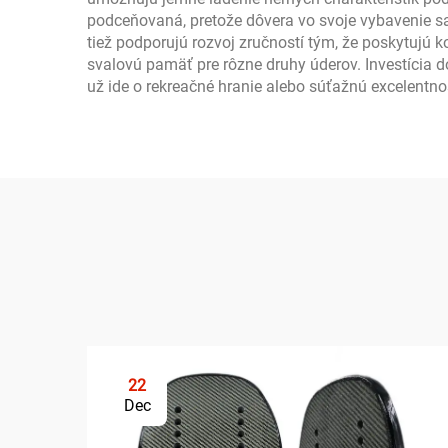
podceňovaná, pretože dôvera vo svoje vybavenie sa
tiež podporujú rozvoj zručností tým, že poskytujú 
svalovú pamäť pre rôzne druhy úderov. Investícia do
už ide o rekreačné hranie alebo súťažnú excelentno
22
Dec