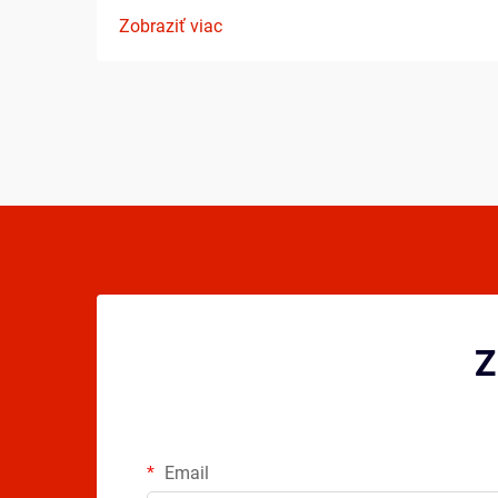
základy, ktoré ovplyvnia váš rozvoj ako
Zobraziť viac
hráča. Porozumenie podstatným prvkom
ešte pred tým, ako vkročíte na ihrisko,
môže výrazne urýchliť váš pokrok ...
Z
Email