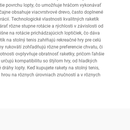
ijatie povrchu lopty, čo umožňuje hráčom vykonávať
čajne obsahuje viacvrstvové drevo, často doplnené
cií. Technologické vlastnosti kvalitných raketík
ť rôzne stupne rotácie a rýchlosti v závislosti od
išne na rotácie prichádzajúcich loptičiek, čo dáva
k na stolný tenis zahŕňajú rekreačné hry pre celú
hy rukovätí zohľadňujú rôzne preferencie chvatu, či
otnosti ovplyvňuje obratnosť raketky, pričom ľahšie
 určujú kompatibilitu so štýlom hry, od hladkých
ráhy lopty. Keď kupujete rakety na stolný tenis,
 s hrou na rôznych úrovniach zručností a v rôznych