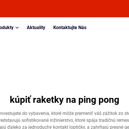
odukty
Aktuality
Kontaktujte Nás
kúpiť raketky na ping pong
 investujete do vybavenia, ktoré môže premeniť váš zážitok zo st
redstavujú sofistikované inžinierstvo, ktoré spája tradičnú re
ajú ďaleko za jednoduchý kontakt loptičky, a zahŕňajú presné gen