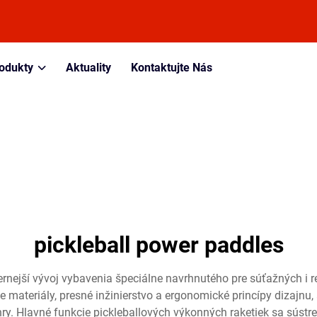
odukty
Aktuality
Kontaktujte Nás
pickleball power paddles
rnejší vývoj vybavenia špeciálne navrhnutého pre súťažných i r
ne materiály, presné inžinierstvo a ergonomické princípy dizajnu
ry. Hlavné funkcie pickleballových výkonných raketiek sa súst