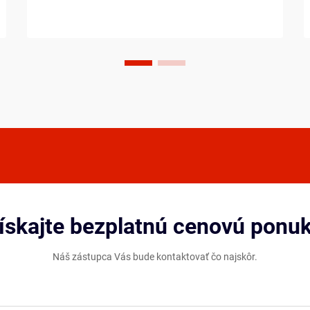
presnosť. Tieto pokročilé padiel
kombinujú ľahkú konštrukciu s
výnimočnou pevnosťou, čo ich robí
uprednostňovanou voľbou pre kom...
ískajte bezplatnú cenovú ponu
Náš zástupca Vás bude kontaktovať čo najskôr.