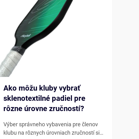
Ako môžu kluby vybrať
Ako
sklenotextilné padiel pre
Pad
rôzne úrovne zručností?
pad
Výber správneho vybavenia pre členov
Mode
klubu na rôznych úrovniach zručností si
vyví