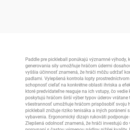
mm hrubá plno-uhlíková
p
raketka na padel raketka
u
na pickleball vysokej
trvanlivosti nástroj na
cer
tréning a zábavu
te
Paddle pre pickleball ponúkajú významné výhody, k
generovania sily umožňuje hráčom údermi dosahova
vyššia účinnosť znamená, že hráči môžu udržať kon
padlami. Vylepšená kontrola lopty prostredníctvo
schopnosť cieľať na konkrétne oblasti ihriska a efe
ktoré predvídateľne reaguje na ich vstupy, čo vedie
poskytujú hráčom širší výber typov úderov vrátane
všestrannosť umožňuje hráčom prispôsobiť svoju h
pickleball znižuje riziko tenisáka a iných poráne
vybavenia. Ergonomický dizajn rukoväti podporuje
Zlepšená odolnosť znamená, že hráči investujú do v
porovnaní s častou výmenou pádlov nižšej kvality.