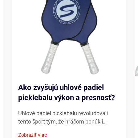
Ako zvyšujú uhlové padiel
picklebalu výkon a presnosť?
Uhlové padiel picklebalu revoludovali
tento šport tým, že hráčom ponúkli
bezprecedentnú kontrolu, výkon a
Zobraziť viac