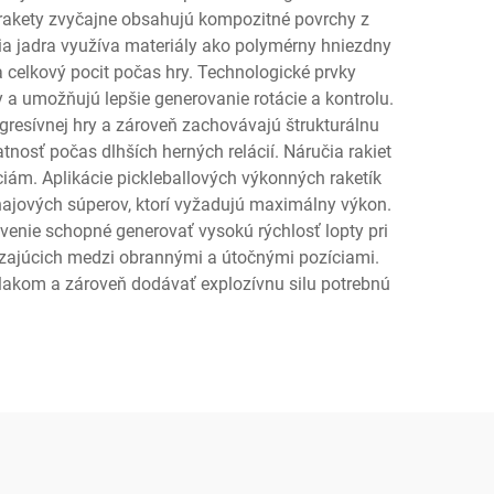
é rakety zvyčajne obsahujú kompozitné povrchy z
cia jadra využíva materiály ako polymérny hniezdny
 a celkový pocit počas hry. Technologické prvky
 a umožňujú lepšie generovanie rotácie a kontrolu.
resívnej hry a zároveň zachovávajú štrukturálnu
nosť počas dlhších herných relácií. Náručia rakiet
ám. Aplikácie pickleballových výkonných raketík
rnajových súperov, ktorí vyžadujú maximálny výkon.
avenie schopné generovať vysokú rýchlosť lopty pri
hádzajúcich medzi obrannými a útočnými pozíciami.
tlakom a zároveň dodávať explozívnu silu potrebnú