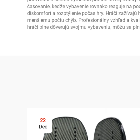
časovanie, keďže vybavenie rovnako reaguje na pod
diskomfort a rozptýlenie počas hry. Hráči zažívajú h
menšiemu počtu chýb. Profesionálny vzhľad a kvali
hráči plne dôverujú svojmu vybaveniu, môžu sa plne 
22
Dec