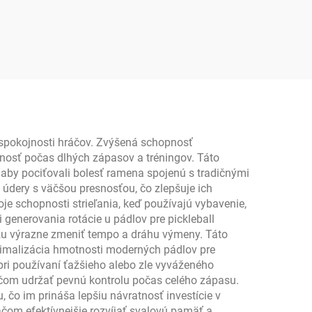
 spokojnosti hráčov. Zvýšená schopnosť
nosť počas dlhých zápasov a tréningov. Táto
aby pociťovali bolesť ramena spojenú s tradičnými
údery s väčšou presnosťou, čo zlepšuje ich
oje schopnosti strieľania, keď používajú vybavenie,
 generovania rotácie u pádlov pre pickleball
ôžu výrazne zmeniť tempo a dráhu výmeny. Táto
timalizácia hmotnosti moderných pádlov pre
pri používaní ťažšieho alebo zle vyváženého
áčom udržať pevnú kontrolu počas celého zápasu.
 čo im prináša lepšiu návratnosť investície v
áčom efektívnejšie rozvíjať svalovú pamäť a