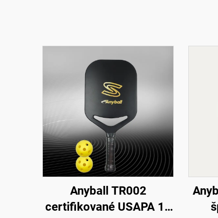
Anyball TR002
Anyb
certifikované USAPA 16
š