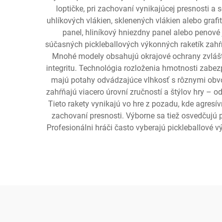
loptičke, pri zachovaní vynikajúcej presnosti 
uhlíkových vlákien, sklenených vlákien alebo graf
panel, hliníkový hniezdny panel alebo penové j
súčasných pickleballových výkonných raketík zahŕň
Mnohé modely obsahujú okrajové ochrany zvláštn
integritu. Technológia rozloženia hmotnosti zabez
majú potahy odvádzajúce vlhkosť s rôznymi obvo
zahŕňajú viacero úrovní zručností a štýlov hry – 
Tieto rakety vynikajú vo hre z pozadu, kde agresí
zachovaní presnosti. Výborne sa tiež osvedčujú p
Profesionálni hráči často vyberajú pickleballové