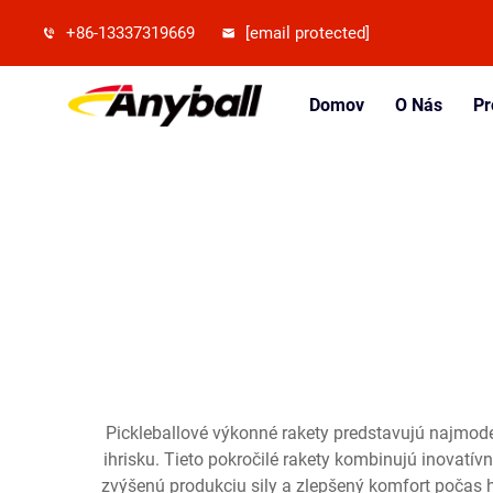
+86-13337319669
[email protected]
Domov
O Nás
Pr
Pickleballové výkonné rakety predstavujú najmode
ihrisku. Tieto pokročilé rakety kombinujú inovatív
zvýšenú produkciu sily a zlepšený komfort počas h