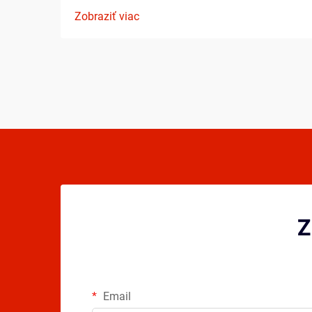
základy, ktoré ovplyvnia váš rozvoj ako
Zobraziť viac
hráča. Porozumenie podstatným prvkom
ešte pred tým, ako vkročíte na ihrisko,
môže výrazne urýchliť váš pokrok ...
Z
Email