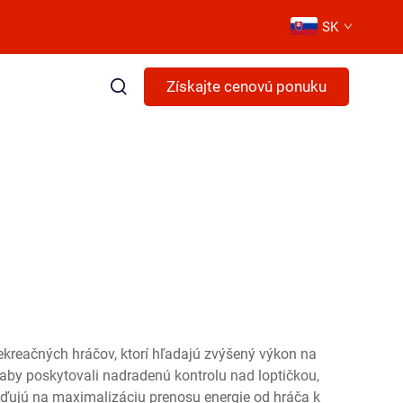
SK
Získajte cenovú ponuku
ekreačných hráčov, ktorí hľadajú zvýšený výkon na
, aby poskytovali nadradenú kontrolu nad loptičkou,
reďujú na maximalizáciu prenosu energie od hráča k