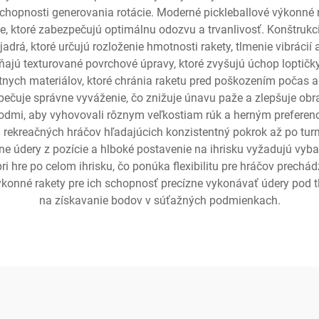
a schopnosti generovania rotácie. Moderné pickleballové výkonn
ite, ktoré zabezpečujú optimálnu odozvu a trvanlivosť. Konštruk
adrá, ktoré určujú rozloženie hmotnosti rakety, tlmenie vibrácií
ajú texturované povrchové úpravy, ktoré zvyšujú úchop loptičky
ych materiálov, ktoré chránia raketu pred poškozením počas ag
pečuje správne vyváženie, čo znižuje únavu paže a zlepšuje obrat
dmi, aby vyhovovali rôznym veľkostiam rúk a herným preferenci
od rekreačných hráčov hľadajúcich konzistentný pokrok až po tu
vne údery z pozície a hlboké postavenie na ihrisku vyžadujú vyb
ri hre po celom ihrisku, čo ponúka flexibilitu pre hráčov prec
 výkonné rakety pre ich schopnosť precízne vykonávať údery pod 
na získavanie bodov v súťažných podmienkach.