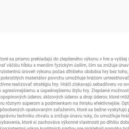
ickleball odolné
hlíkové vlákno s
vlastným logom
tifikované USAPA
rmoformované PP
hniezdo
toré sa priamo prekladajú do zlepšeného výkonu v hre a vyššej
ť väčšiu hĺbku s menším fyzickým úsilím, čím sa znižuje únav
zistentnú úroveň výkonu počas dlhšieho obdobia hry bez toho, 
m pokročilých materiálov povrchu umožňuje hráčom umiestňovať 
ktívne realizovať stratégiu hry. Hráči získavajú sebadôveru vo sv
 k agresívnejšiemu a úspešnejšiemu štýlu hry. Zlepšené možnosti
 topspinových úderov, sklzových úderov a drop úderov, ktoré m
ru rôznym súperom a podmienkam na ihrisku efektívnejšie. Op
ní spôsobených opakovaným zaťažením, ktoré sa bežne vyskytujú 
 správnu techniku chvatu a znižuje únavu ruky, čo umožňuje hr
ybavenia, ktoré si zachováva výkonné vlastnosti po dlhšiu dobu,
 Konzistentný výkon kvalitných pádlov pre pickleball pomáha hr