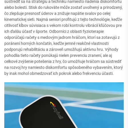
sústrediť sa na stratégiu a techniku namiesto riadenia diskomfortu
alebo bolesti. Stisk do rukoväte môže zostať uvoľnený a prirodzený,
čo zlepšuje presnosť úderov a znižuje napätie svalov po celej
kinematickej sieti. Najmä seniori profitujú z tejto technológie, keďže
citlivosť kĺbov súvisiaca s vekom robí kontrolu vibrácií kľúčovou pre
ich ďalšiu účasť v športe. Odborníci z oblasti fyzioterapie
odporúčajú račety s medovým jadrom hráčom, ktorí sa zotavujú z
poránení horných končatín, keďže jemné reakčné vlastnosti
podporujú rehabilitáciu a zároveň umožňujú aktívnu hru. Výhody
pohodlia tieto račety ponúkajú nielen prevenciu zranení, ale aj
celkové zvýšenie potešenia z hry, čo umožňuje hráčom sa sústrediť
na rozvoj hry namiesto diskomfortu spôsobeného vybavením, ktorý
by inak mohol obmedzovať ich pokrok alebo frekvenciu účasti.