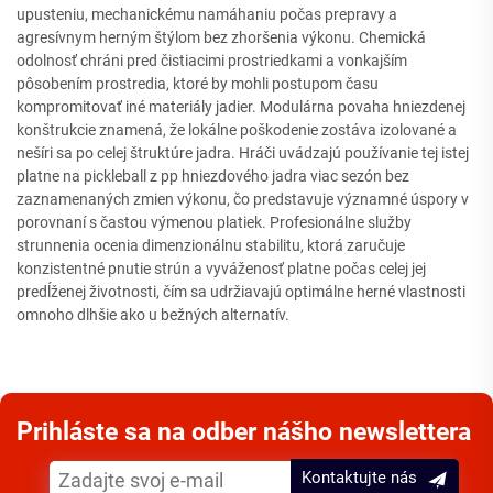
upusteniu, mechanickému namáhaniu počas prepravy a
agresívnym herným štýlom bez zhoršenia výkonu. Chemická
odolnosť chráni pred čistiacimi prostriedkami a vonkajším
pôsobením prostredia, ktoré by mohli postupom času
kompromitovať iné materiály jadier. Modulárna povaha hniezdenej
konštrukcie znamená, že lokálne poškodenie zostáva izolované a
nešíri sa po celej štruktúre jadra. Hráči uvádzajú používanie tej istej
platne na pickleball z pp hniezdového jadra viac sezón bez
zaznamenaných zmien výkonu, čo predstavuje významné úspory v
porovnaní s častou výmenou platiek. Profesionálne služby
strunnenia ocenia dimenzionálnu stabilitu, ktorá zaručuje
konzistentné pnutie strún a vyváženosť platne počas celej jej
predĺženej životnosti, čím sa udržiavajú optimálne herné vlastnosti
omnoho dlhšie ako u bežných alternatív.
Prihláste sa na odber nášho newslettera
Kontaktujte nás