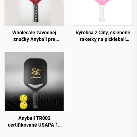
Wholesale závodnej
Výrobca z Číny, sklenené
značky Anyball pre
raketky na pickleball
karbonové rakety na
značky Anyball, k
pickleball
dispozícii OEM
Anyball TR002
certifikované USAPA 16
mm hrubá plno-uhlíková