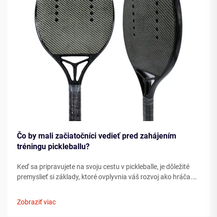
Čo by mali začiatočníci vedieť pred zahájením
tréningu pickleballu?
Keď sa pripravujete na svoju cestu v pickleballe, je dôležité
premyslieť si základy, ktoré ovplyvnia váš rozvoj ako hráča.
Porozumenie podstatným prvkom ešte pred tým, ako
vkročíte na ihrisko, môže výrazne urýchliť váš pokrok ...
Zobraziť viac