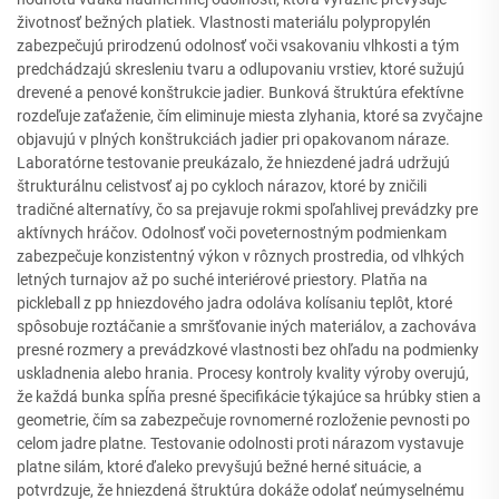
životnosť bežných platiek. Vlastnosti materiálu polypropylén
zabezpečujú prirodzenú odolnosť voči vsakovaniu vlhkosti a tým
predchádzajú skresleniu tvaru a odlupovaniu vrstiev, ktoré sužujú
drevené a penové konštrukcie jadier. Bunková štruktúra efektívne
rozdeľuje zaťaženie, čím eliminuje miesta zlyhania, ktoré sa zvyčajne
objavujú v plných konštrukciách jadier pri opakovanom náraze.
Laboratórne testovanie preukázalo, že hniezdené jadrá udržujú
štrukturálnu celistvosť aj po cykloch nárazov, ktoré by zničili
tradičné alternatívy, čo sa prejavuje rokmi spoľahlivej prevádzky pre
aktívnych hráčov. Odolnosť voči poveternostným podmienkam
zabezpečuje konzistentný výkon v rôznych prostredia, od vlhkých
letných turnajov až po suché interiérové priestory. Platňa na
pickleball z pp hniezdového jadra odoláva kolísaniu teplôt, ktoré
spôsobuje roztáčanie a smršťovanie iných materiálov, a zachováva
presné rozmery a prevádzkové vlastnosti bez ohľadu na podmienky
uskladnenia alebo hrania. Procesy kontroly kvality výroby overujú,
že každá bunka spĺňa presné špecifikácie týkajúce sa hrúbky stien a
geometrie, čím sa zabezpečuje rovnomerné rozloženie pevnosti po
celom jadre platne. Testovanie odolnosti proti nárazom vystavuje
platne silám, ktoré ďaleko prevyšujú bežné herné situácie, a
potvrdzuje, že hniezdená štruktúra dokáže odolať neúmyselnému