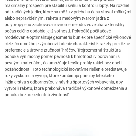
maximálny prospech pre stabilitu švihu a kontrolu lopty. Na rozdiel
od tradičných jadier, ktoré sa môžu v priebehu času stávať mäkkými
alebo nepravidelnými, raketa s medovým tvarom jadra z
polypropylénu zachováva rovnomerné odozvové charakteristiky
počas celého obdobia jej životnosti. Pokročilé počítačové
modelovanie optimalizuje geometriu buniek pre špecifické výkonové
ciele, čo umožňuje výrobcovi ladenie charakteristík rakety pre rôzne
preferencie a úrovne zručností hráčov. Trojrozmerná štruktúra
ponúka výnimočný pomer pevnosti k hmotnosti v porovnaní s
pevnými materiálmi, čo umožňuje tenšie profily rakiet bez obeti
požehodnosti. Toto technologické inovatívne riešenie predstavuje
roky výskumu a vývoja, ktoré kombinujú princípy leteckého
inžinierstva s odbornosťou v návrhu športových vybavenia, aby
vytvorili raketu, ktorá prekonáva tradičné výkonové obmedzenia a
ponúka bezprecedentnú životnosť.