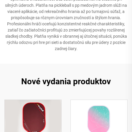
silných úderoch. Platňa na pickleball s pp medovým jadrom slúži na
viaceré aplikácie, od rekreačného hrania až po turnajovú súťaž, a
prispôsobuje sa rôznym úrovniam zručností a štýlom hrania.
Profesionálni hráči oceňujú konzistentné reakčné charakteristiky,
zatiaľ čo začiatočníci profitujú zo zmierňujúcej povahy rozšírenej
sladkej chodby. Platňa vyniká v obrannej aj útočnej situácii, ponúka
rýchlu odozvu pri hre pri sieti a dostatočnú silu pre údery z pozície
zadnej čiary.
Nové vydania produktov