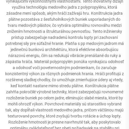
vynikajúcimi výkonnostnými vlastnosťami. Tento inovatívny dizajn
využíva technológiu medového jadra z polypropylénu, ktorá
zásadne mení spôsob, akým hráči zažívajú hru. Konštrukcia jadra
plátne pozostáva z šesťuholníkových buniek usporiadaných do
tvaru medových plástov, čo vytvára optimálnu rovnováhu medzi
znížením hmotnosti a štrukturálnou pevnosťou. Tento inžiniersky
prístup zabezpečuje nadradenú kontrolu lopty pri zachovaní
potrebnej sily pre súťažné hranie. Platňa s pp medovým jadrom má
jedinečnú bunkovú architektúru, ktorá efektívne absorbujúcu
nárazovú energiu, čím sa redukujú vibrácie prenášané do ruky a
zápästia hráča. Materiál polypropylén ponúka vynikajúcu odolnosť
a odolnosť voči poveternostným podmienkam, čo zaručuje
konzistentný výkon za rôznych podmienok hrania. Hráči profitujú z
rozšírenej sladkej chodby, čo umožňuje zmierňujúce údery aj vtedy,
keď kontakt nastane mimo stredu plátne. Konštrukcia plátne
zahŕňa pokročilé výrobné techniky, ktoré zabezpečujú rovnomerné
rozloženie buniek po celom jadre, eliminujúc slabé miesta, ktoré by
mohli ohroziť výkon. Povrchové materiály sú starostlivo vybrané
tak, aby dopĺňali vlastnosti medového jadra, pričom väčšinou majú
texturované povrchy, ktoré zvyšujú tvorbu rotácie a úchop lopty.
Rozloženie hmotnosti je presne navrhnuté tak, aby poskytovalo
optimálnu ovládateľnosť bez obeti požiadaviek na stabilitu pri