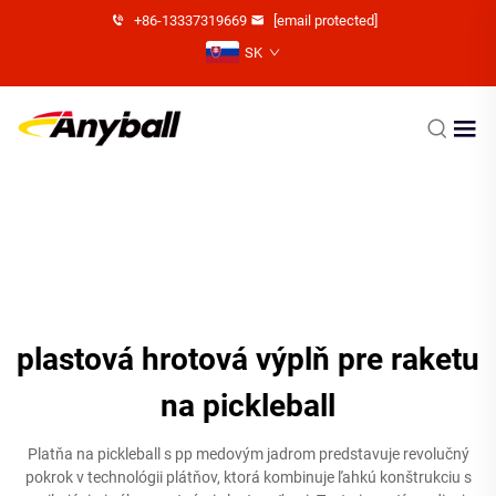
+86-13337319669
[email protected]
SK
plastová hrotová výplň pre raketu
na pickleball
Platňa na pickleball s pp medovým jadrom predstavuje revolučný
pokrok v technológii plátňov, ktorá kombinuje ľahkú konštrukciu s