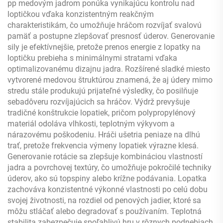
pp medovým jadrom ponúka vynikajúcu kontrolu nad
loptičkou vďaka konzistentným reakčným
charakteristikám, čo umožňuje hráčom rozvíjať svalovú
pamäť a postupne zlepšovať presnosť úderov. Generovanie
sily je efektívnejšie, pretože prenos energie z lopatky na
loptičku prebieha s minimálnymi stratami vďaka
optimalizovanému dizajnu jadra. Rozšírené sladké miesto
vytvorené medovou štruktúrou znamená, že aj údery mimo
stredu stále produkujú prijateľné výsledky, čo posilňuje
sebadôveru rozvíjajúcich sa hráčov. Výdrž prevyšuje
tradičné konštrukcie lopatiek, pričom polypropylénový
materiál odoláva vlhkosti, teplotným výkyvom a
nárazovému poškodeniu. Hráči ušetria peniaze na dlhú
trať, pretože frekvencia výmeny lopatiek výrazne klesá.
Generovanie rotácie sa zlepšuje kombináciou vlastností
jadra a povrchovej textúry, čo umožňuje pokročilé techniky
úderov, ako sú topspiny alebo krížne podávania. Lopatka
zachováva konzistentné výkonné vlastnosti po celú dobu
svojej životnosti, na rozdiel od penových jadier, ktoré sa
môžu stláčať alebo degradovať s používaním. Teplotná
stabilita zabezpečuje spoľahlivú hru v rôznych podnebiach,