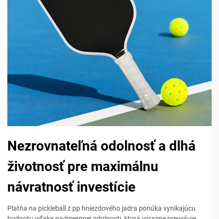
Nezrovnateľná odolnosť a dlhá
životnosť pre maximálnu
návratnosť investície
Platňa na pickleball z pp hniezdového jadra ponúka vynikajúcu
hodnotu vďaka nadmernnej odolnosti, ktorá výrazne prevyšuje