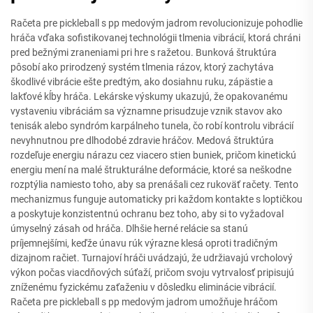
Račeta pre pickleball s pp medovým jadrom revolucionizuje pohodlie
hráča vďaka sofistikovanej technológii tlmenia vibrácií, ktorá chráni
pred bežnými zraneniami pri hre s ražetou. Bunková štruktúra
pôsobí ako prirodzený systém tlmenia rázov, ktorý zachytáva
škodlivé vibrácie ešte predtým, ako dosiahnu ruku, zápästie a
lakťové kĺby hráča. Lekárske výskumy ukazujú, že opakovanému
vystaveniu vibráciám sa významne prisudzuje vznik stavov ako
tenisák alebo syndróm karpálneho tunela, čo robí kontrolu vibrácií
nevyhnutnou pre dlhodobé zdravie hráčov. Medová štruktúra
rozdeľuje energiu nárazu cez viacero stien buniek, pričom kinetickú
energiu mení na malé štrukturálne deformácie, ktoré sa neškodne
rozptýlia namiesto toho, aby sa prenášali cez rukoväť račety. Tento
mechanizmus funguje automaticky pri každom kontakte s loptičkou
a poskytuje konzistentnú ochranu bez toho, aby si to vyžadoval
úmyselný zásah od hráča. Dlhšie herné relácie sa stanú
príjemnejšími, keďže únavu rúk výrazne klesá oproti tradičným
dizajnom račiet. Turnajoví hráči uvádzajú, že udržiavajú vrcholový
výkon počas viacdňových súťaží, pričom svoju vytrvalosť pripisujú
zníženému fyzickému zaťaženiu v dôsledku eliminácie vibrácií.
Račeta pre pickleball s pp medovým jadrom umožňuje hráčom