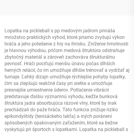
raketka na padel raketka
na pickleball vysokej
trvanlivosti nástroj na
tréning a zábavu
Lopatka na pickleball s pp medovým jadrom prináša
množstvo praktických výhod, ktoré priamo zvyšujú výkon
hráča a jeho potešenie z hry na ihrisku. Zníženie hmotnosti
je hlavnou výhodou, pričom medová štruktúra odstraňuje
zbytočný materiál a zároveň zachováva štrukturálnu
pevnosť. Hráči pociťujú menšiu únavu počas dlhších
herných relácií, čo im umožňuje dlhšie trénovať a vydržať aj
turnaje. Ľahký dizajn umožňuje rýchlejšie pohyby lopatky,
čím sa zlepšujú reakčné časy pri sietke a umožňuje
presnejšie umiestnenie úderov. Potlačenie vibrácií
predstavuje ďalšiu významnú výhodu, keďže bunková
štruktúra jadra absorbujúca rázové vlny, ktoré by inak
prechádzali do paže hráča. Táto funkcia znižuje riziko
epikondylitídy (tenisáckeho lakťa) a iných poránení
spôsobených opakovaným zaťažením, ktoré sa bežne
vyskytujú pri športoch s lopatkami. Lopatka na pickleball s