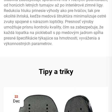
od horúcich letných turnajov až po interiérové zimné ligy.
Redukcia hluku prinesie výhody ako pre hráčov, tak pre
okolité ihriská, keďže medová štruktúra minimalizuje ostré
zvuky spojené s nárazom loptičky. Presnosť výroby
umožňuje prísnu kontrolu kvality, čím sa zabezpečuje, že
každá lopatka na pickleball s pp medovým jadrom spĺňa
presné špecifikácie týkajúce sa hmotnosti, vyváženia a
výkonnostných parametrov.
Tipy a triky
22
Dec