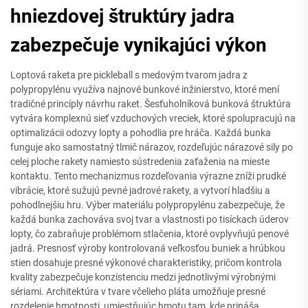
hniezdovej štruktúry jadra
zabezpečuje vynikajúci výkon
Loptová raketa pre pickleball s medovým tvarom jadra z
polypropylénu využíva najnové bunkové inžinierstvo, ktoré mení
tradičné princíply návrhu raket. Šesťuholníková bunková štruktúra
vytvára komplexnú sieť vzduchových vreciek, ktoré spolupracujú na
optimalizácii odozvy lopty a pohodlia pre hráča. Každá bunka
funguje ako samostatný tlmič nárazov, rozdeľujúc nárazové sily po
celej ploche rakety namiesto sústredenia zaťaženia na mieste
kontaktu. Tento mechanizmus rozdeľovania výrazne zníži prudké
vibrácie, ktoré sužujú pevné jadrové rakety, a vytvorí hladšiu a
pohodlnejšiu hru. Výber materiálu polypropylénu zabezpečuje, že
každá bunka zachováva svoj tvar a vlastnosti po tisíckach úderov
lopty, čo zabraňuje problémom stlačenia, ktoré ovplyvňujú penové
jadrá. Presnosť výroby kontrolovaná veľkosťou buniek a hrúbkou
stien dosahuje presné výkonové charakteristiky, pričom kontrola
kvality zabezpečuje konzistenciu medzi jednotlivými výrobnými
sériami. Architektúra v tvare včelieho pláta umožňuje presné
rozdelenie hmotnosti, umiestňujúc hmotu tam, kde prináša