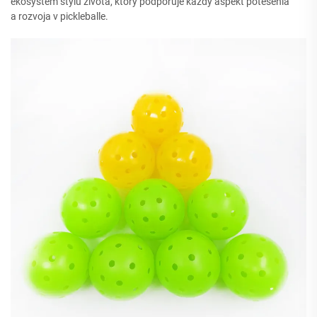
ekosystém štýlu života, ktorý podporuje každý aspekt potešenia
a rozvoja v pickleballe.