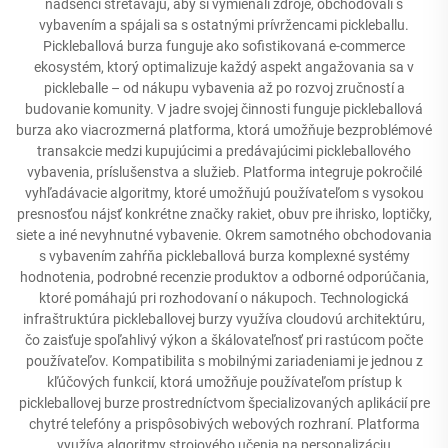
nadšenci stretávajú, aby si vymieňali zdroje, obchodovali s
vybavením a spájali sa s ostatnými prívržencami pickleballu.
Pickleballová burza funguje ako sofistikovaná e-commerce
ekosystém, ktorý optimalizuje každý aspekt angažovania sa v
pickleballe – od nákupu vybavenia až po rozvoj zručností a
budovanie komunity. V jadre svojej činnosti funguje pickleballová
burza ako viacrozmerná platforma, ktorá umožňuje bezproblémové
transakcie medzi kupujúcimi a predávajúcimi pickleballového
vybavenia, príslušenstva a služieb. Platforma integruje pokročilé
vyhľadávacie algoritmy, ktoré umožňujú používateľom s vysokou
presnosťou nájsť konkrétne značky rakiet, obuv pre ihrisko, loptičky,
siete a iné nevyhnutné vybavenie. Okrem samotného obchodovania
s vybavením zahŕňa pickleballová burza komplexné systémy
hodnotenia, podrobné recenzie produktov a odborné odporúčania,
ktoré pomáhajú pri rozhodovaní o nákupoch. Technologická
infraštruktúra pickleballovej burzy využíva cloudovú architektúru,
čo zaisťuje spoľahlivý výkon a škálovateľnosť pri rastúcom počte
používateľov. Kompatibilita s mobilnými zariadeniami je jednou z
kľúčových funkcií, ktorá umožňuje používateľom prístup k
pickleballovej burze prostredníctvom špecializovaných aplikácií pre
chytré telefóny a prispôsobivých webových rozhraní. Platforma
využíva algoritmy strojového učenia na personalizáciu