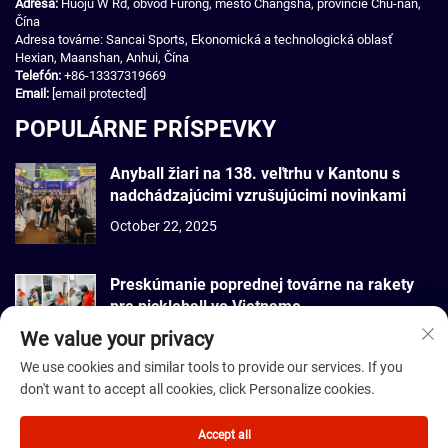
Adresa:
Huoju W Rd, obvod Furong, mesto Changsha, provincie Chu-nan,
Čína
Adresa továrne: Sancai Sports, Ekonomická a technologická oblasť
Hexian, Maanshan, Anhui, Čína
Telefón:
+86-13337319669
Email:
[email protected]
POPULÁRNE PRÍSPEVKY
Anyball žiari na 138. veľtrhu v Kantonu s
nadchádzajúcimi vzrušujúcimi novinkami
October 22, 2025
Preskúmanie poprednej továrne na rakety
pre pickleball vo Vietname
We value your privacy
September 22, 2025
We use cookies and similar tools to provide our services. If you
don't want to accept all cookies, click Personalize cookies.
Autorské práva © 2026 Dmantis Sports Goods Co., Ltd. Peking Všetky
práva vyhradené. -
Zásady ochrany súkromia
Accept all