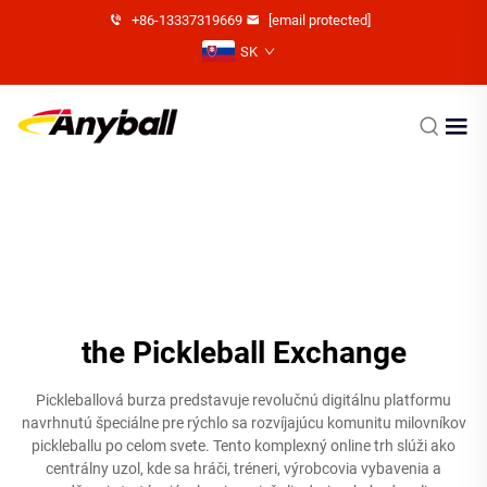
+86-13337319669
[email protected]
SK
the Pickleball Exchange
Pickleballová burza predstavuje revolučnú digitálnu platformu
navrhnutú špeciálne pre rýchlo sa rozvíjajúcu komunitu milovníkov
pickleballu po celom svete. Tento komplexný online trh slúži ako
centrálny uzol, kde sa hráči, tréneri, výrobcovia vybavenia a