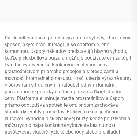
strednej hmotnosti
slaninu 16 mm s okrajovou
vyvážená pre mierne
ochranou a texturovaným
pokročilých hráčov 16 mm
hniezdovým jadrom pre
sila a kontrola vhodná na
zábavu
tréning vonku
Pickleballová burza prináša významné výhody, ktoré menia
spôsob, akým hráči interagujú so športom a jeho
komunitou. Úspory nákladov predstavujú hlavnú výhodu,
keďže pickleballová burza umožňuje používateľom zakúpiť
kvalitné vybavenie za konkurencieschopné ceny
prostredníctvom priameho prepojenia s predajcami a
možností hromadného nákupu. Hráči ušetria výrazné sumy
v porovnaní s tradičnými maloobchodnými kanálmi,
pričom mnohé položky sú dostupné za veľkoobchodné
ceny. Platforma eliminuje marže prostredníkov a úspory
priamo odovzdáva spotrebiteľom, pričom zachováva
štandardy kvality produktov. Efektivita času je ďalšou
kľúčovou výhodou pickleballovej burzy, keďže používatelia
môžu rýchlo nájsť konkrétne vybavenie bez nutnosti
navštevovať viaceré fyzické obchody alebo prehliadať