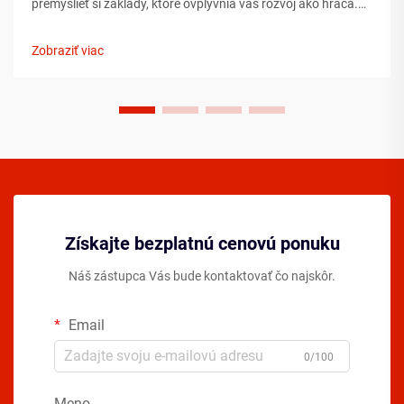
premyslieť si základy, ktoré ovplyvnia váš rozvoj ako hráča.
Porozumenie podstatným prvkom ešte pred tým, ako
vkročíte na ihrisko, môže výrazne urýchliť váš pokrok ...
Zobraziť viac
Získajte bezplatnú cenovú ponuku
Náš zástupca Vás bude kontaktovať čo najskôr.
Email
0/100
Meno