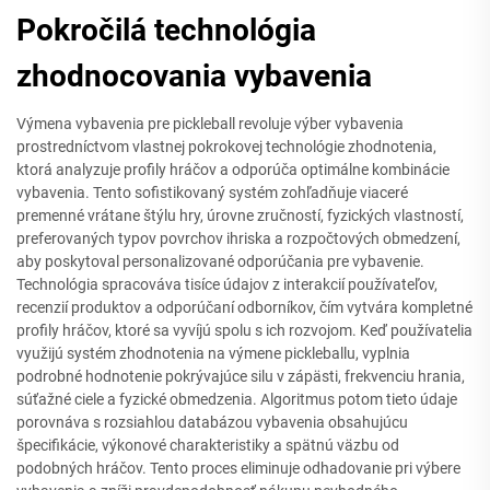
Pokročilá technológia
zhodnocovania vybavenia
Výmena vybavenia pre pickleball revoluje výber vybavenia
prostredníctvom vlastnej pokrokovej technológie zhodnotenia,
ktorá analyzuje profily hráčov a odporúča optimálne kombinácie
vybavenia. Tento sofistikovaný systém zohľadňuje viaceré
premenné vrátane štýlu hry, úrovne zručností, fyzických vlastností,
preferovaných typov povrchov ihriska a rozpočtových obmedzení,
aby poskytoval personalizované odporúčania pre vybavenie.
Technológia spracováva tisíce údajov z interakcií používateľov,
recenzií produktov a odporúčaní odborníkov, čím vytvára kompletné
profily hráčov, ktoré sa vyvíjú spolu s ich rozvojom. Keď používatelia
využijú systém zhodnotenia na výmene pickleballu, vyplnia
podrobné hodnotenie pokrývajúce silu v zápästi, frekvenciu hrania,
súťažné ciele a fyzické obmedzenia. Algoritmus potom tieto údaje
porovnáva s rozsiahlou databázou vybavenia obsahujúcu
špecifikácie, výkonové charakteristiky a spätnú väzbu od
podobných hráčov. Tento proces eliminuje odhadovanie pri výbere