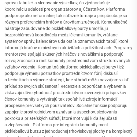
správu tabuliek a sledovanie výsledkov, čo zjednodušuje
koordináciu udalostí pre organizátorov aj účastníkov. Platforma
podporuje ako neformálne, tak súťažné turnaje a prispôsobuje sa
rôznym preferenciám hráčov a úrovňam zručností. Komunikačné
nástroje zabudované do pickleballovej burzy umožňujú
bezproblémovú koordináciu medzi členmi komunity, vrátane
systémov správ, kalendárov udalostí a oznamovacích tabúľ, ktoré
informujú hráčov o miestnych aktivitách a príležitostiach. Programy
mentorstva spájajú skúsených hráčov s nováčikmi a podporujú
rozvoj zručností a rast komunity prostredníctvom štruktúrovaných
vzťahov vedenia. Komunitná platforma pickleballovej burzy tiež
podporuje výmenu poznatkov prostredníctvom fórií, diskusií
o technikách a výmene stratégií, kde si hráči môžu navzájom vziať
príklad zo svojich skúseností. Recenzie a odporúčania vybavenia
získavajú dôveryhodnosť prostredníctvom overených príspevkov
členov komunity a vytvárajú tak spoľahlivé zdroje informácií
prospešné pre všetkých používateľov. Sociálne funkcie podporujú
zapojenie prostredníctvom uznávania úspechov, sledovania
pokroku a priateľských súťaží, ktoré motivujú k ďalšej účasti
a zlepšovaniu. Platforma pre integráciu komunity mení
pickleballovú burzu z jednoduchej trhoviskovej plochy na komplexný