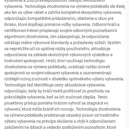
vybavenia a zníži pravdepodobnosť nákupu nevhodného
vybavenia. Technológia zhodnotenia na výmene pickleballu ide ďalej
ako len za výber rakiet a zahŕňa kompletné ekosystémy vybavenia,
odporúčajúc kompatibilné príslušenstvo, oblečenie a obuv pre
ihrisko, ktoré dopĺňajú primárne voľby vybavenia. Odborní hráči a
certifikovaní tréneri prispievajú svojimi odbornými poznatkami k
algoritmom zhodnotenia, čím zabezpečujú, že odporúčania
odrážajú reálne výkonové štandardy a požiadavky súťaží. Systém
sa nepretržite učí zo spätnej väzby používateľov, aktualizuje
odporúčania na základe skutočných výkonových výsledkov a
hodnotení spokojnosti. Hráči, ktorí využívajú technológiu
zhodnotenia na výmene pickleballu, uvádzajú vyššiu úroveň
spokojnosti so svojimi nákupmi vybavenia a zaznamenávajú
rýchlejší rozvoj zručností v dôsledku optimálneho výberu vybavenia.
Technológia tiež identifikuje cesty aktualizácie vybavenia,
odporúčajúc, kedy by hráči mohli profitovať zo prechodu na
pokročilejšie vybavenie, keď sa ich zručnosti zlepšia. Tento
proaktívny prístup pomáha hráčom vyhnúť sa stagnácii vo
vybavení, ktorá môže brániť ich rozvoju. Technológia zhodnotenia
na výmene pickleballu predstavuje zásadný posun od tradičného
výberu vybavenia na princípe skúšania a chýb k odporúčaniam
založeným na dátach a vedecky podloženým poznatkom, ktoré