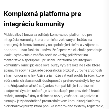
Komplexná platforma pre
integráciu komunity
Pickleballová burza sa odlišuje komplexnou platformou pre
integráciu komunity, ktorá premieňa izolovaných hráčov na
prepojených členov komunity so spoločnými cieľmi a vzájomnou
podporou. Táto funkcia uznáva, že úspech v pickleballe presahuje
kvalitu vybavenia a zahŕňa sociálne väzby, príležitosti na
mentorstvo a spoluprácu pri učení. Platforma pre integráciu
komunity v rámci pickleballovej burzy vytvára lokálne siete, ktoré
spájajú hráčov na základe geografickej blízkosti, úrovne zručností
a harmonogramu hry. Užívatelia môžu vytvoriť profily hráčov, ktoré
zdôraznia ich skúsenosti, dostupnosť a preferované štýly hry, čo
umožňuje automatické spájanie s kompatibilnými partnermi
a súpermi. Systém usľadňuje tvorbu skupín pre pravidelné hracie
relácie, turnajové tímy a dielne na rozvoj zručností. Organizácia
turnajov je zjednodušená prostredníctvom komunitnej platformy
pickleballovej burzy, ktorá ponúka integrované systémy registrácie,