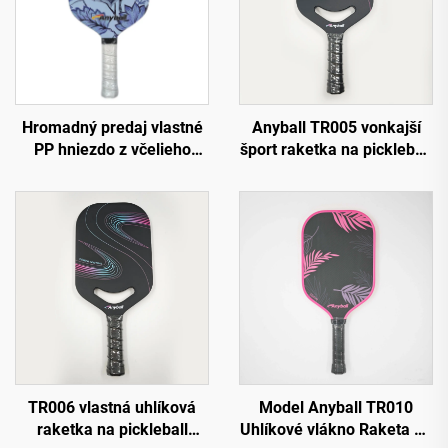
Hromadný predaj vlastné
Anyball TR005 vonkajší
PP hniezdo z včelieho
šport raketka na pickleball
plástu schválené USAPA
odolné uhlíkové vlákno s
sklo a uhlíkové vlákno 13
vlastným logom
mm termoformovaná
certifikované USAPA
raketka na pickleball
termoformované PP
hniezdo
TR006 vlastná uhlíková
Model Anyball TR010
raketka na pickleball
Uhlíkové vlákno Raketa na