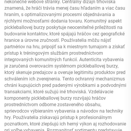
nekonečné webové stránky. Centrálny dizajn trhoviska
znamená, že hráči trávia menej času hľadaním a viac času
hraním, s optimalizovanými procesmi objednávania a
rýchlymi možnosťami dodania tovaru. Komunitný aspekt
pickleballovej burzy poskytuje neoceniteľné príležitosti na
budovanie kontaktov, ktoré spájajú hráčov cez geografické
hranice a úrovne zručností. Používatelia môžu nájsť
partnériov na hru, pripojiť sa k miestnym turnajom a získať
prístup k tréningovým službám prostredníctvom
integrovaných komunitných funkcií. Autenticita vybavenia
je zaručená overovacím systémom pickleballovej burzy,
ktorý skenuje predajcov a overuje legitimitu produktov pred
schválením ich zverejnenia. Tento ochranný mechanizmus
chráni kupujúcich pred padenými výrobkami a podvodnými
transakciami, ktoré sužujú iné trhoviská. Vzdelávacie
komponenty pickleballovej burzy rozvíjajú hráčov
prostredníctvom odborne zostaveného obsahu,
sprievodcov výbieraním vybavenia a návodov na techniky
hry. Používatelia získavajú prístup k profesionálnym
poznatkom, ktoré zlepšujú ich herný výkon aj rozhodovanie
pri voľbe vybavenia. Rozmanitosť sortimentu predstavuje