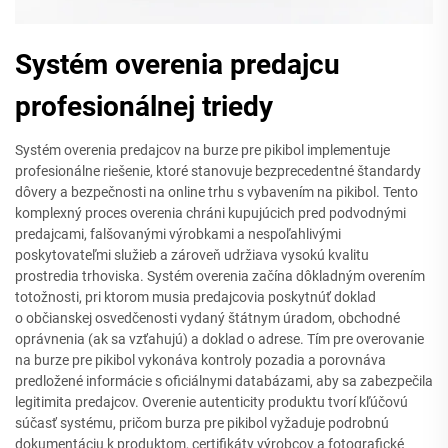
Systém overenia predajcu
profesionálnej triedy
Systém overenia predajcov na burze pre pikibol implementuje
profesionálne riešenie, ktoré stanovuje bezprecedentné štandardy
dôvery a bezpečnosti na online trhu s vybavením na pikibol. Tento
komplexný proces overenia chráni kupujúcich pred podvodnými
predajcami, falšovanými výrobkami a nespoľahlivými
poskytovateľmi služieb a zároveň udržiava vysokú kvalitu
prostredia trhoviska. Systém overenia začína dôkladným overením
totožnosti, pri ktorom musia predajcovia poskytnúť doklad
o občianskej osvedčenosti vydaný štátnym úradom, obchodné
oprávnenia (ak sa vzťahujú) a doklad o adrese. Tím pre overovanie
na burze pre pikibol vykonáva kontroly pozadia a porovnáva
predložené informácie s oficiálnymi databázami, aby sa zabezpečila
legitimita predajcov. Overenie autenticity produktu tvorí kľúčovú
súčasť systému, pričom burza pre pikibol vyžaduje podrobnú
dokumentáciu k produktom, certifikáty výrobcov a fotografické