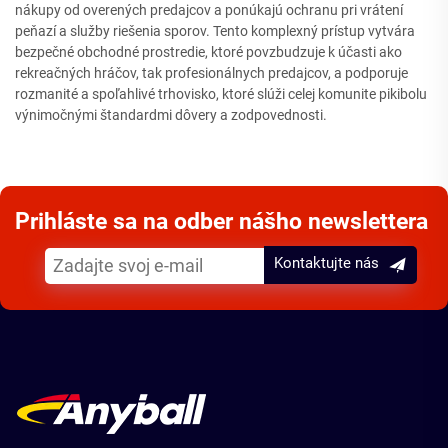
nákupy od overených predajcov a ponúkajú ochranu pri vrátení
peňazí a služby riešenia sporov. Tento komplexný prístup vytvára
bezpečné obchodné prostredie, ktoré povzbudzuje k účasti ako
rekreačných hráčov, tak profesionálnych predajcov, a podporuje
rozmanité a spoľahlivé trhovisko, ktoré slúži celej komunite pikibolu
výnimočnými štandardmi dôvery a zodpovednosti.
Prihláste sa na odber nášho newslettera
Kontaktujte nás