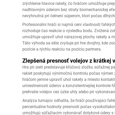
zrýchlenie hlavice rakety, čo hráčom umožňuje prej
nadhlavným úderom bez straty biomechanickej efekt
nevyhnutná pri čelnení súperom, ktorí počas dlhých
Profesionálni hráči si najmä cení vlastností ľahkýc
rozhoduje čas reakcie o výsledku bodu. Znížená zo
umožňuje upraviť uhol nárazovej plochy rakety a 
Táto výhoda sa ešte zvyšuje pri hre dvojhry, kde z
pozície a rýchlu reakciu na pozíciu partnera.
Zlepšená presnosť volejov z krátkej 
Hra pri sieti predstavuje kľúčovú zložku súťažnej 
rakiet poskytujú výnimočnú kontrolu počas výmen 
hráčom jemne upraviť uhol rakety a miesto kontakt
umiestnenosti úderov a konzistentnejšej kontrole h
prehratie volejov cez úzke uhly alebo pri vykonávan
Analýza turnajov odhalila, že hráči používajúci ľa
percentuálne hodnoty presnosti počas vysokotlakový
umožňujú súťažiacim vykonávať dotykové údery s