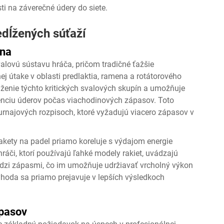
ti na záverečné údery do siete.
edĺžených súťaží
ena
alovú sústavu hráča, pričom tradičné ťažšie
ej útake v oblasti predlaktia, ramena a rotátorového
ženie týchto kritických svalových skupín a umožňuje
enciu úderov počas viachodinových zápasov. Toto
urnajových rozpisoch, ktoré vyžadujú viacero zápasov v
kety na padel priamo koreluje s výdajom energie
áči, ktorí používajú ľahké modely rakiet, uvádzajú
dzi zápasmi, čo im umožňuje udržiavať vrcholný výkon
ýhoda sa priamo prejavuje v lepších výsledkoch
ápasov