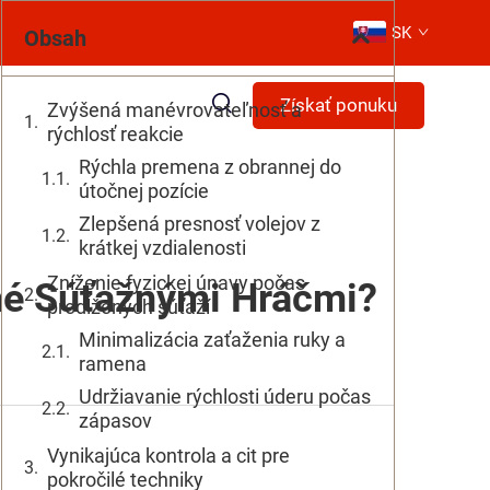
SK
Obsah
Získať ponuku
Zvýšená manévrovateľnosť a
rýchlosť reakcie
Rýchla premena z obrannej do
útočnej pozície
Zlepšená presnosť volejov z
krátkej vzdialenosti
Zníženie fyzickej únavy počas
né Súťažnými Hráčmi?
predĺžených súťaží
Minimalizácia zaťaženia ruky a
ramena
Udržiavanie rýchlosti úderu počas
zápasov
Vynikajúca kontrola a cit pre
pokročilé techniky