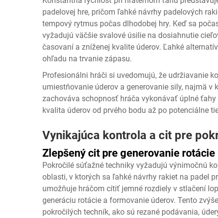
Konštantná rýchlosť pri hrateľnom ťahu predstavuj
padelovej hre, pričom ľahké návrhy padelových rak
tempový rytmus počas dlhodobej hry. Keď sa počas
vyžadujú väčšie svalové úsilie na dosiahnutie cieľov
časovaní a zníženej kvalite úderov. Ľahké alternat
ohľadu na trvanie zápasu.
Profesionálni hráči si uvedomujú, že udržiavanie k
umiestňovanie úderov a generovanie sily, najmä 
zachováva schopnosť hráča vykonávať úplné ťahy
kvalita úderov od prvého bodu až po potenciálne ti
Vynikajúca kontrola a cit pre pok
Zlepšený cit pre generovanie rotácie
Pokročilé súťažné techniky vyžadujú výnimočnú kontr
oblasti, v ktorých sa ľahké návrhy rakiet na padel
umožňuje hráčom cítiť jemné rozdiely v stlačení lo
generáciu rotácie a formovanie úderov. Tento zvýš
pokročilých techník, ako sú rezané podávania, údery