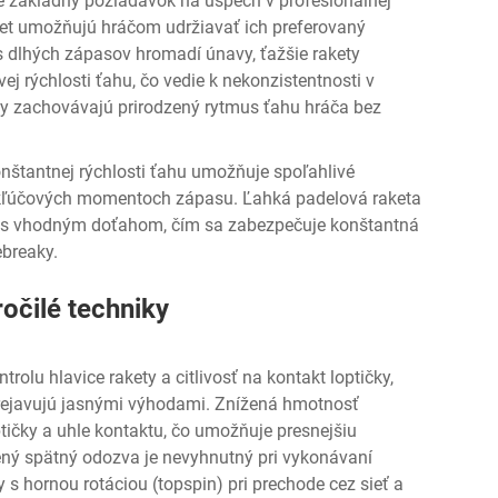
e základný požiadavok na úspech v profesionálnej
iet umožňujú hráčom udržiavať ich preferovaný
 dlhých zápasov hromadí únavy, ťažšie rakety
ej rýchlosti ťahu, čo vedie k nekonzistentnosti v
ívy zachovávajú prirodzený rytmus ťahu hráča bez
onštantnej rýchlosti ťahu umožňuje spoľahlivé
v kľúčových momentoch zápasu. Ľahká padelová raketa
 s vhodným doťahom, čím sa zabezpečuje konštantná
ebreaky.
ročilé techniky
olu hlavice rakety a citlivosť na kontakt loptičky,
 prejavujú jasnými výhodami. Znížená hmotnosť
ptičky a uhle kontaktu, čo umožňuje presnejšiu
ený spätný odozva je nevyhnutný pri vykonávaní
 s hornou rotáciou (topspin) pri prechode cez sieť a