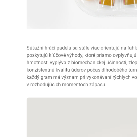
Súťažní hráči padelu sa stále viac orientujú na ľah
poskytujú kľúčové výhody, ktoré priamo ovplyvňujú
hmotnosti vyplýva z biomechanickej účinnosti, zle
konzistentnú kvalitu úderov počas dlhodobého turna
každý gram má význam pri vykonávaní rýchlych vol
v rozhodujúcich momentoch zápasu.