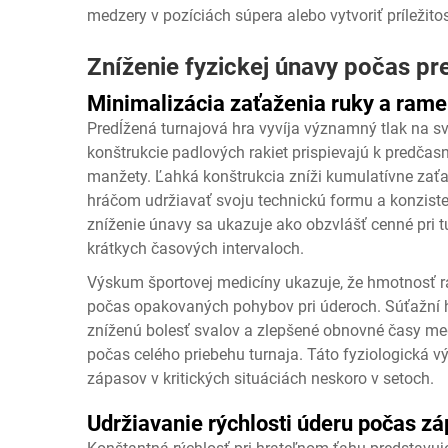
medzery v pozíciách súpera alebo vytvoriť príležitos
Zníženie fyzickej únavy počas pr
Minimalizácia zaťaženia ruky a ram
Predĺžená turnajová hra vyvíja významný tlak na sv
konštrukcie padlových rakiet prispievajú k predčasn
manžety. Ľahká konštrukcia zníži kumulatívne zaťa
hráčom udržiavať svoju technickú formu a konzist
zníženie únavy sa ukazuje ako obzvlášť cenné pri t
krátkych časových intervaloch.
Výskum športovej medicíny ukazuje, že hmotnosť ra
počas opakovaných pohybov pri úderoch. Súťažní hr
zníženú bolesť svalov a zlepšené obnovné časy me
počas celého priebehu turnaja. Táto fyziologická v
zápasov v kritických situáciách neskoro v setoch.
Udržiavanie rýchlosti úderu počas z