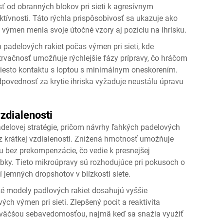
sť od obranných blokov pri sieti k agresívnym
ívnosti. Táto rýchla prispôsobivosť sa ukazuje ako
 výmen menia svoje útočné vzory aj pozíciu na ihrisku.
h padelových rakiet počas výmen pri sieti, kde
trvačnosť umožňuje rýchlejšie fázy prípravy, čo hráčom
miesto kontaktu s loptou s minimálnym oneskorením.
odpovednosť za krytie ihriska vyžaduje neustálu úpravu
vzdialenosti
padelovej stratégie, pričom návrhy ľahkých padelových
z krátkej vzdialenosti. Znížená hmotnosť umožňuje
u bez prekompenzácie, čo vedie k presnejšej
ĺbky. Tieto mikroúpravy sú rozhodujúce pri pokusoch o
í jemných dropshotov v blízkosti siete.
hké modely padlových rakiet dosahujú vyššie
ch výmen pri sieti. Zlepšený pocit a reaktivita
 väčšou sebavedomosťou, najmä keď sa snažia využiť