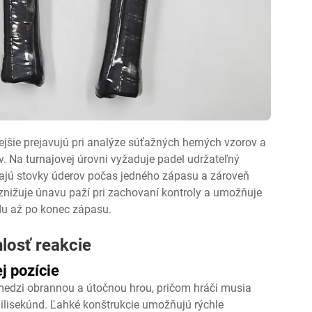
ejšie prejavujú pri analýze súťažných herných vzorov a
. Na turnajovej úrovni vyžaduje padel udržateľný
vajú stovky úderov počas jedného zápasu a zároveň
znižuje únavu paží pri zachovaní kontroly a umožňuje
du až po konec zápasu.
losť reakcie
j pozície
edzi obrannou a útočnou hrou, pričom hráči musia
milisekúnd. Ľahké konštrukcie umožňujú rýchle