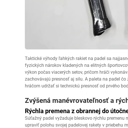
Taktické výhody ľahkých rakiet na padel sa najjasn
fyzických nárokov kladených na elitných športovcov
výkon počas viacerých setov, pričom hráči vykoná
zachovávajú presnosť aj silu. A
paleta na padel
čo 
hráčom udržať si technickú presnosť od prvého bo
Zvýšená manévrovateľnosť a rých
Rýchla premena z obrannej do útočne
Súťažný padel vyžaduje bleskovo rýchlu premenu m
upraviť polohu svojej padelovej rakety v priebehu 