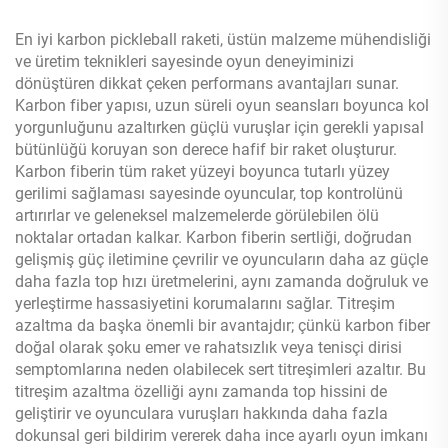
En iyi karbon pickleball raketi, üstün malzeme mühendisliği
ve üretim teknikleri sayesinde oyun deneyiminizi
dönüştüren dikkat çeken performans avantajları sunar.
Karbon fiber yapısı, uzun süreli oyun seansları boyunca kol
yorgunluğunu azaltırken güçlü vuruşlar için gerekli yapısal
bütünlüğü koruyan son derece hafif bir raket oluşturur.
Karbon fiberin tüm raket yüzeyi boyunca tutarlı yüzey
gerilimi sağlaması sayesinde oyuncular, top kontrolünü
artırırlar ve geleneksel malzemelerde görülebilen ölü
noktalar ortadan kalkar. Karbon fiberin sertliği, doğrudan
gelişmiş güç iletimine çevrilir ve oyuncuların daha az güçle
daha fazla top hızı üretmelerini, aynı zamanda doğruluk ve
yerleştirme hassasiyetini korumalarını sağlar. Titreşim
azaltma da başka önemli bir avantajdır; çünkü karbon fiber
doğal olarak şoku emer ve rahatsızlık veya tenisçi dirisi
semptomlarına neden olabilecek sert titreşimleri azaltır. Bu
titreşim azaltma özelliği aynı zamanda top hissini de
geliştirir ve oyunculara vuruşları hakkında daha fazla
dokunsal geri bildirim vererek daha ince ayarlı oyun imkanı