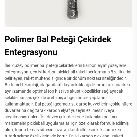
Polimer Bal Peteği Çekirdek
Entegrasyonu
İleri düzey polimer bal peteği çekirdeklerin karbon elyaf yüzeylerle
entegrasyonu, en iyi karbon pickleball raketi performans özelliklerini
belirleyen, raket mühendisliğinde bir dönüm noktası niteliğindedir.
Bu temel teknoloji, olağanüstü dayanıklılık-ağırlık oranları sunarken
aynı zamanda optimal top hissi ve akustik özellikler sağlayacak
şekilde hassas şekilde üretilmiş altıgen hücre yapılarını
kullanmaktadır. Bal peteği geometrisi, darbe kuvvetlerini çoklu hücre
duvarlarına dağıtarak karbon elyaf yüzeyin ezilmesini veya
soyulmasını önler. Üst düzey çekirdeklerde kullanılan polimer
malzemeler pickleball uygulamaları için özel olarak formüle edilmiş
olup, topun temas süresini uzatan kontrollü esneklik sunurken
tutarlı sekme özelliklerini de korur. En iyi karbon pickleball raketi