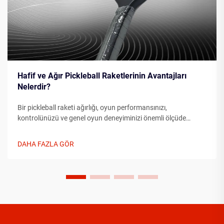
Hafif ve Ağır Pickleball Raketlerinin Avantajları
Nelerdir?
Bir pickleball raketi ağırlığı, oyun performansınızı,
kontrolünüzü ve genel oyun deneyiminizi önemli ölçüde
etkiler. Hafif pickleball raketi ile daha ağır alternatifler
arasında seçim yaparken oyuncular, oynama tarzlarını,
DAHA FAZLA GÖR
fiziksel...