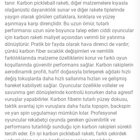
tanır. Karbon pickleball raketi, diğer malzemelere kıyasla
olağanüstü dayanıklılık sunar ve diğer rakete tiplerinde
yaygın olarak görülen çatlaklara, kırıklara ve yüzey
aşınmaya karşı dirençlidir. Bu uzun ömür, tutarlı
performansı uzun süre boyunca talep eden ciddi oyuncular
için karbon raketi maliyet açısından verimli bir yatırıma
dönüştürür. Pratik bir fayda olarak hava direnci de vardır;
çünkü karbon fiber sıcaklık değişimleri ve nemlilik
farklılıklarında malzeme özelliklerini korur ve farklı oyun
koşullarında güvenilir performans sağlar. Karbon rakiplerin
aerodinamik profili, hafif doğasıyla birleşerek ağdaki hızlı
değiş tokuşlarda daha hızlı sallanma hızları ve gelişmiş
hareket kabiliyeti sağlar. Oyuncular özellikle volleler ve
savunma geri dönüşlerinde kontrolü korurken daha agresif
vuruşlar yapabilirler. Karbon fiberin tutarlı yüzey dokusu,
taktik avantaj için vuruşlara daha fazla topspin, backspin
ve yan spin uygulamayı mümkün kılar. Profesyonel
oyuncular rekabetçi oyunda gereken güvenilirlik ve
performans tutarlılığı sunduğu için karbon rakipleri sürekli
tercih eder. En iyi karbon pickleball raketi, farklı çekirdek