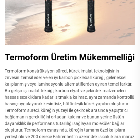
Termoform Üretim Mükemmelliği
Termoform konstrüksiyon süreci, kürek imalat teknolojisinin
zirvesini temsil eder ve en iyi karbon pickleball küreği, geleneksel
kalıplanmış veya laminasyonlu alternatiflerden ayıran temel farktır.
Bu gelişmiş imalat tekniği, karbon elyaf ve çekirdek malzemeleri
hassas sıcaklıklara kadar ısıtmakla kalmaz, aynı zamanda kontrollü
basınç uygulayarak kesintisiz, bütünleşik kürek yapıları oluşturur.
Termoform süreci, küreğin yüzeyi ile çekirdek arasında yapıştırıcı
bağlamanın gerekliliğini ortadan kaldırır ve bunun yerine üstün
dayanıklılık ile performans tutarlılığı sağlayan moleküler bağlar
oluşturur. Termoform esnasında, küreğin tamamı özel kalıplara
yerleştirilir ve 200 derece Fahrenheit'in üzerindeki sıcaklıklara maruz