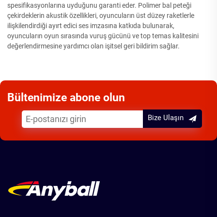
spesifikasyonlarına uyduğunu garanti eder. Polimer bal peteği
çekirdeklerin akustik özellikleri, oyuncuların üst düzey raketlerle
ilişkilendirdiği ayırt edici ses imzasına katkıda bulunarak,
oyuncuların oyun sırasında vuruş gücünü ve top temas kalitesini
değerlendirmesine yardımcı olan işitsel geri bildirim sağlar.
Bültenimize abone olun
Bize Ulaşın