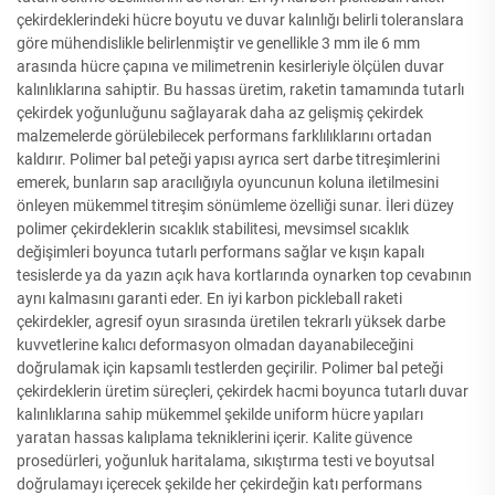
çekirdeklerindeki hücre boyutu ve duvar kalınlığı belirli toleranslara
göre mühendislikle belirlenmiştir ve genellikle 3 mm ile 6 mm
arasında hücre çapına ve milimetrenin kesirleriyle ölçülen duvar
kalınlıklarına sahiptir. Bu hassas üretim, raketin tamamında tutarlı
çekirdek yoğunluğunu sağlayarak daha az gelişmiş çekirdek
malzemelerde görülebilecek performans farklılıklarını ortadan
kaldırır. Polimer bal peteği yapısı ayrıca sert darbe titreşimlerini
emerek, bunların sap aracılığıyla oyuncunun koluna iletilmesini
önleyen mükemmel titreşim sönümleme özelliği sunar. İleri düzey
polimer çekirdeklerin sıcaklık stabilitesi, mevsimsel sıcaklık
değişimleri boyunca tutarlı performans sağlar ve kışın kapalı
tesislerde ya da yazın açık hava kortlarında oynarken top cevabının
aynı kalmasını garanti eder. En iyi karbon pickleball raketi
çekirdekler, agresif oyun sırasında üretilen tekrarlı yüksek darbe
kuvvetlerine kalıcı deformasyon olmadan dayanabileceğini
doğrulamak için kapsamlı testlerden geçirilir. Polimer bal peteği
çekirdeklerin üretim süreçleri, çekirdek hacmi boyunca tutarlı duvar
kalınlıklarına sahip mükemmel şekilde uniform hücre yapıları
yaratan hassas kalıplama tekniklerini içerir. Kalite güvence
prosedürleri, yoğunluk haritalama, sıkıştırma testi ve boyutsal
doğrulamayı içerecek şekilde her çekirdeğin katı performans