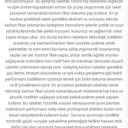
dönüştürmüştür. Bu gelişmiş raketler, tutarlı top tepkimesi sağlayan
ve spin üretim kapasitesini artıran bir yüzey oluşturmak için raket
yüzeyinin tamamında karbon fiber dokuma yapı kullanır. En iyi
karbon pickleball raketi genellikle ekstrem ısı ve basınç altında
karbon fiber katmanları birleştiren termoform işlemle üretilir ve uzun
süreli kullanımda bile şeklini koruyan, kusursuz ve sağlam bir raket
yapısı ortaya çıkar. Üst düzey karbon raketlerin teknolojik özellikleri
arasında çok katmanlı karbon fiber yüzeyler, polimer petek
çekirdekler ve nem emici kavrama sahip ergonomik tasarlanmış
saplar yer alır. Karbon fiber yapısı, üstün sertlik/ağırlık oranları
sağlayarak üreticilerin hem hafif hem de inanılmaz derecede duyarlı
raketler üretmesine olanak tanır. Gelişmiş karbon raketler genellikle
güç iletimi, titreşim sönümleme ve tatlı nokta genişletme gibi belirli
performans özelliklerini optimize etmek için farklı dokuma desenleri
ve lif yönelimlerini içerir. En iyi karbon pickleball raketteki temel
teknoloji, karbon fiber yüzeyi tamamlayarak mükemmel top hissi ve
akustik özellikler sağlayan yüksek kaliteli polimer petek yapıları
kullanır. Bu raketler, tutarlılık arayan rekreasyonel oyunculardan
maksimum performans talep eden profesyonel atletlere kadar tüm
beceri seviyelerinde kullanım bulur. Turnuva oyuncuları özellikle
kontrollü güçlü vuruşlar yapabilme yeteneğiyle birlikte hassas dink
değiş tokuşları sırasında hassasiyeti koruyabilmesi nedeniyle