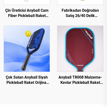
Çin Üreticisi Anyball Cam
Fabrikadan Doğrudan
Fiber Pickleball Raket
Satış 26/40 Delik
OEM Mevcut
Profesyonel Pickleball
Topları PE Malzeme
Pickleball Topları
Çok Satan Anyball Siyah
Anyball TR008 Malzeme-
Pickleball Raket Orijinal
Kevlar Pickleball Raket
Fabrika Karbon Fiber T700
16mm Kenar Korumalı
Yetişkinler İçin İç/Dış
Dayanıklı PP Eğlence
Mekan Sporları 16mm
Doğrudan Fabrikadan