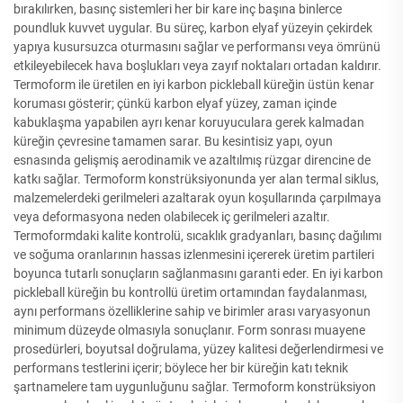
bırakılırken, basınç sistemleri her bir kare inç başına binlerce
poundluk kuvvet uygular. Bu süreç, karbon elyaf yüzeyin çekirdek
yapıya kusursuzca oturmasını sağlar ve performansı veya ömrünü
etkileyebilecek hava boşlukları veya zayıf noktaları ortadan kaldırır.
Termoform ile üretilen en iyi karbon pickleball küreğin üstün kenar
koruması gösterir; çünkü karbon elyaf yüzey, zaman içinde
kabuklaşma yapabilen ayrı kenar koruyuculara gerek kalmadan
küreğin çevresine tamamen sarar. Bu kesintisiz yapı, oyun
esnasında gelişmiş aerodinamik ve azaltılmış rüzgar direncine de
katkı sağlar. Termoform konstrüksiyonunda yer alan termal siklus,
malzemelerdeki gerilmeleri azaltarak oyun koşullarında çarpılmaya
veya deformasyona neden olabilecek iç gerilmeleri azaltır.
Termoformdaki kalite kontrolü, sıcaklık gradyanları, basınç dağılımı
ve soğuma oranlarının hassas izlenmesini içererek üretim partileri
boyunca tutarlı sonuçların sağlanmasını garanti eder. En iyi karbon
pickleball küreğin bu kontrollü üretim ortamından faydalanması,
aynı performans özelliklerine sahip ve birimler arası varyasyonun
minimum düzeyde olmasıyla sonuçlanır. Form sonrası muayene
prosedürleri, boyutsal doğrulama, yüzey kalitesi değerlendirmesi ve
performans testlerini içerir; böylece her bir küreğin katı teknik
şartnamelere tam uygunluğunu sağlar. Termoform konstrüksiyon