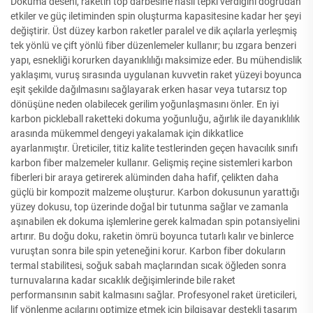
Dokuma deseni, raketin top darbesine nasıl tepki verdiğini doğrudan
etkiler ve güç iletiminden spin oluşturma kapasitesine kadar her şeyi
değiştirir. Üst düzey karbon raketler paralel ve dik açılarla yerleşmiş
tek yönlü ve çift yönlü fiber düzenlemeler kullanır; bu ızgara benzeri
yapı, esnekliği korurken dayanıklılığı maksimize eder. Bu mühendislik
yaklaşımı, vuruş sırasında uygulanan kuvvetin raket yüzeyi boyunca
eşit şekilde dağılmasını sağlayarak erken hasar veya tutarsız top
dönüşüne neden olabilecek gerilim yoğunlaşmasını önler. En iyi
karbon pickleball raketteki dokuma yoğunluğu, ağırlık ile dayanıklılık
arasında mükemmel dengeyi yakalamak için dikkatlice
ayarlanmıştır. Üreticiler, titiz kalite testlerinden geçen havacılık sınıfı
karbon fiber malzemeler kullanır. Gelişmiş reçine sistemleri karbon
fiberleri bir araya getirerek alüminden daha hafif, çelikten daha
güçlü bir kompozit malzeme oluşturur. Karbon dokusunun yarattığı
yüzey dokusu, top üzerinde doğal bir tutunma sağlar ve zamanla
aşınabilen ek dokuma işlemlerine gerek kalmadan spin potansiyelini
artırır. Bu doğu doku, raketin ömrü boyunca tutarlı kalır ve binlerce
vuruştan sonra bile spin yeteneğini korur. Karbon fiber dokuların
termal stabilitesi, soğuk sabah maçlarından sıcak öğleden sonra
turnuvalarına kadar sıcaklık değişimlerinde bile raket
performansının sabit kalmasını sağlar. Profesyonel raket üreticileri,
lif yönlenme açılarını optimize etmek için bilgisayar destekli tasarım