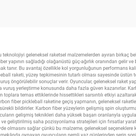
et Yetişkinler İçin
Fiber Pickleball 
im Termoform 18K
16mm Kenar Koru
700 Bal Peteği
 bu teknolojiyi geleneksel raketsel malzemelerden ayıran birkaç 
er yapının sağladığı olağanüstü güç-ağırlık oranından gelir ve bu 
k tanır. Bu avantaj özellikle kol yorgunluğunun performans kali
leball raketi, yüzey tepkimesinin tutarlı olması sayesinde üstün
ruş öngörülebilir sonuçlar verir. Oyuncular, geleneksel raket yapı
rında vuruş yerleştirme konusunda daha fazla güven kazanırlar. K
 toplara temas ettiklerinde hissettikleri sarsıntılı etkiyi azaltar
bon fiber pickleball raketine geçiş yapmanın, geleneksel raketler
ekli bildirirler. Karbon fiber yüzeylerin gelişmiş spin oluşturma
uların gelişmiş teknikleri daha yüksek başarı oranlarıyla uygu
 geliştirilmiş saha pozisyonlama stratejileri için fırsatlar yaratı
yde olmasını sağlar çünkü bu malzeme, geleneksel seçeneklere k
 dış mekânda oynayan oyuncuların nemli yaz günlerinden serin so