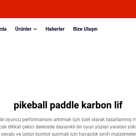
zda
Ürünler
Haberler
Bize Ulaşın
pikeball paddle karbon lif
inde oyuncu performansını artırmak için özel olarak tasarlanmış 
ak dikkat çekici derecede dayanıklı bir oyun yüzeyi yaratan yüks
op cevabı ve üstün kontrol sunmak için havacılık sınıfı malzemeleri