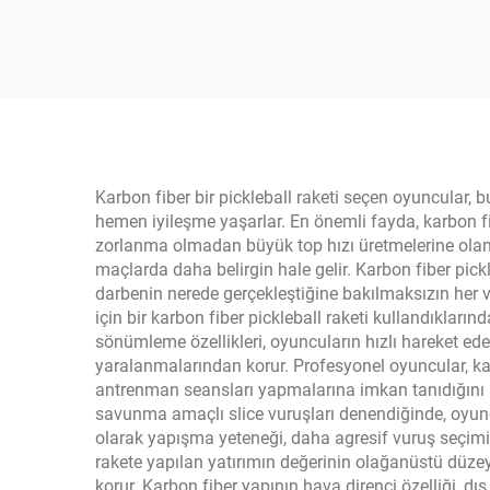
Pickleball Raket Özel
Rak
Logo ile USAPA Onaylı
Eğit
Termoform PP Bal
T
Peteği
Karbon fiber bir pickleball raketi seçen oyuncular,
hemen iyileşme yaşarlar. En önemli fayda, karbon fib
zorlanma olmadan büyük top hızı üretmelerine olana
maçlarda daha belirgin hale gelir. Karbon fiber pick
darbenin nerede gerçekleştiğine bakılmaksızın her vu
için bir karbon fiber pickleball raketi kullandıkla
sönümleme özellikleri, oyuncuların hızlı hareket eden
yaralanmalarından korur. Profesyonel oyuncular, kar
antrenman seansları yapmalarına imkan tanıdığını sür
savunma amaçlı slice vuruşları denendiğinde, oyunc
olarak yapışma yeteneği, daha agresif vuruş seçimi ve
rakete yapılan yatırımın değerinin olağanüstü düze
korur. Karbon fiber yapının hava direnci özelliği,