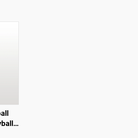
all
ball
rbon