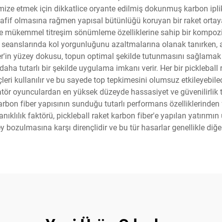
ksimize etmek için dikkatlice oryante edilmiş dokunmuş karbon ipl
if olmasına rağmen yapısal bütünlüğü koruyan bir raket ortaya çı
n ve mükemmel titreşim sönümleme özelliklerine sahip bir kompozi
 seanslarında kol yorgunluğunu azaltmalarına olanak tanırken, a
er'in yüzey dokusu, topun optimal şekilde tutunmasını sağlamak i
i daha tutarlı bir şekilde uygulama imkanı verir. Her bir pickleball
eri kullanılır ve bu sayede top tepkimesini olumsuz etkileyebilece
tör oyunculardan en yüksek düzeyde hassasiyet ve güvenilirlik ta
karbon fiber yapısının sunduğu tutarlı performans özelliklerind
anıklılık faktörü, pickleball raket karbon fiber'e yapılan yatırım
bozulmasına karşı dirençlidir ve bu tür hasarlar genellikle diğe