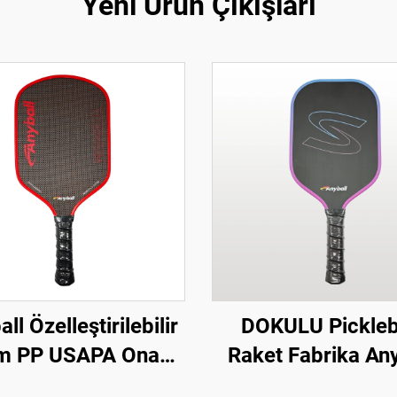
Yeni Ürün Çıkışları
ll Özelleştirilebilir
DOKULU Pickleb
 PP USAPA Onaylı
Raket Fabrika Any
on Fiber Pickleball
TR009 Model Ka