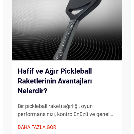
Hafif ve Ağır Pickleball
Raketlerinin Avantajları
Nelerdir?
Bir pickleball raketi ağırlığı, oyun
performansınızı, kontrolünüzü ve genel
oyun deneyiminizi önemli ölçüde etkiler.
DAHA FAZLA GÖR
Hafif pickleball raketi ile daha ağır