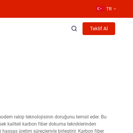
TR
Teklif Al
modern rakip teknolojisinin doruğunu temsil eder. Bu
ek kaliteli karbon fiber dokuma tekniklerinden
 hassas üretim süreçleriyle birleştirir. Karbon fiber