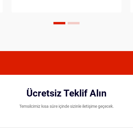
alternatifler arasında seçim yaparken
oyuncular, oynama tarzlarını, fiziksel...
Ücretsiz Teklif Alın
Temsilcimiz kısa süre içinde sizinle iletişime geçecek.