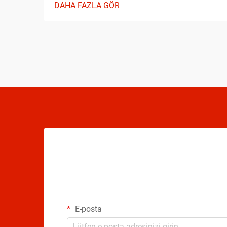
DAHA FAZLA GÖR
çıkmadan önce temel unsurları anlamak,
ilerlemenizi önemli ölçüde hızlandırabilir...
E-posta