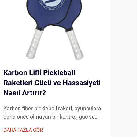
Karbon Lifli Pickleball
Any
Raketleri Gücü ve Hassasiyeti
Gel
Nasıl Artırır?
Far
Karbon fiber pickleball raketi, oyunculara
Mode
daha önce olmayan bir kontrol, güç ve
oyun
hassasiyet sunarak spora damga
ekip
DAHA FAZLA GÖR
DAHA
vurmuştur. Bu gelişmiş raketler, hafif
önem