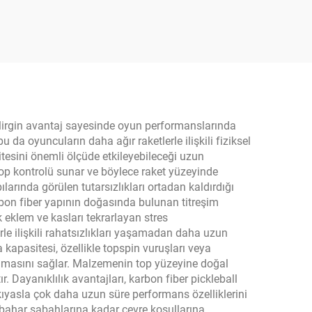
Raket
malı
belirgin avantaj sayesinde oyun performanslarında
da oyuncuların daha ağır raketlerle ilişkili fiziksel
tesini önemli ölçüde etkileyebileceği uzun
 top kontrolü sunar ve böylece raket yüzeyinde
larında görülen tutarsızlıkları ortadan kaldırdığı
arbon fiber yapının doğasında bulunan titreşim
ak eklem ve kasları tekrarlayan stres
le ilişkili rahatsızlıkları yaşamadan daha uzun
 kapasitesi, özellikle topspin vuruşları veya
lamasını sağlar. Malzemenin top yüzeyine doğal
r. Dayanıklılık avantajları, karbon fiber pickleball
ıyasla çok daha uzun süre performans özelliklerini
nbahar sabahlarına kadar çevre koşullarına