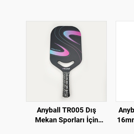
Anyball TR005 Dış
Anyba
Mekan Sporları İçin
16mm
Dayanıklı Karbon Fiberli
Karb