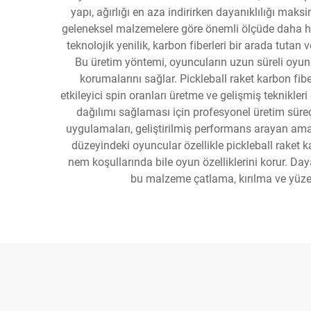
yapı, ağırlığı en aza indirirken dayanıklılığı ma
geleneksel malzemelere göre önemli ölçüde daha haf
teknolojik yenilik, karbon fiberleri bir arada tuta
Bu üretim yöntemi, oyuncuların uzun süreli oyun
korumalarını sağlar. Pickleball raket karbon fib
etkileyici spin oranları üretme ve gelişmiş teknikler
dağılımı sağlaması için profesyonel üretim süreçl
uygulamaları, geliştirilmiş performans arayan ama
düzeyindeki oyuncular özellikle pickleball raket 
nem koşullarında bile oyun özelliklerini korur. Day
bu malzeme çatlama, kırılma ve yüzey 