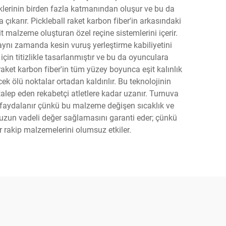
iklerinin birden fazla katmanından oluşur ve bu da
karır. Pickleball raket karbon fiber'in arkasındaki
t malzeme oluşturan özel reçine sistemlerini içerir.
ynı zamanda kesin vuruş yerleştirme kabiliyetini
çin titizlikle tasarlanmıştır ve bu da oyunculara
 raket karbon fiber'in tüm yüzey boyunca eşit kalınlık
k ölü noktalar ortadan kaldırılır. Bu teknolojinin
lep eden rekabetçi atletlere kadar uzanır. Turnuva
en faydalanır çünkü bu malzeme değişen sıcaklık ve
ın uzun vadeli değer sağlamasını garanti eder; çünkü
r rakip malzemelerini olumsuz etkiler.