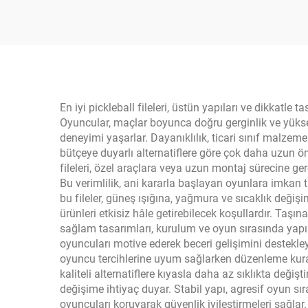
Pickleball Topları
Term
En iyi pickleball fileleri, üstün yapıları ve dikkat
Oyuncular, maçlar boyunca doğru gerginlik ve yüksekl
deneyimi yaşarlar. Dayanıklılık, ticari sınıf malze
bütçeye duyarlı alternatiflere göre çok daha uzun öm
fileleri, özel araçlara veya uzun montaj sürecine g
Bu verimlilik, ani kararla başlayan oyunlara imkan t
bu fileler, güneş ışığına, yağmura ve sıcaklık değiş
ürünleri etkisiz hâle getirebilecek koşullardır. Taşına
sağlam tasarımları, kurulum ve oyun sırasında yapıs
oyuncuları motive ederek beceri gelişimini destekleye
oyuncu tercihlerine uyum sağlarken düzenleme kural
kaliteli alternatiflere kıyasla daha az sıklıkta deği
değişime ihtiyaç duyar. Stabil yapı, agresif oyun sı
oyuncuları koruyarak güvenlik iyileştirmeleri sağla