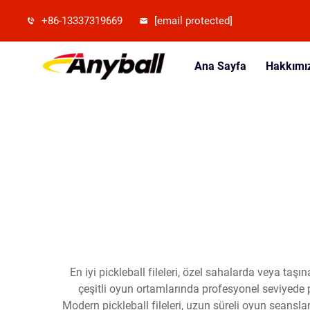
+86-13337319669
[email protected]
Ana Sayfa
Hakkımı
En iyi pickleball fileleri, özel sahalarda veya taş
çeşitli oyun ortamlarında profesyonel seviyede p
Modern pickleball fileleri, uzun süreli oyun seansla