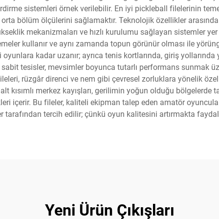
rdirme sistemleri örnek verilebilir. En iyi pickleball filelerinin tem
ik orta bölüm ölçülerini sağlamaktır. Teknolojik özellikler arasında
kseklik mekanizmaları ve hızlı kurulumu sağlayan sistemler yer a
meler kullanır ve aynı zamanda topun görünür olması ile yörünge
yunlara kadar uzanır; ayrıca tenis kortlarında, giriş yollarında 
l sabit tesisler, mevsimler boyunca tutarlı performans sunmak 
l fileleri, rüzgâr direnci ve nem gibi çevresel zorluklara yönelik
ı alt kısımlı merkez kayışları, gerilimin yoğun olduğu bölgelerde 
eri içerir. Bu fileler, kaliteli ekipman talep eden amatör oyuncula
 tarafından tercih edilir; çünkü oyun kalitesini artırmakta fayda
Yeni Ürün Çıkışları