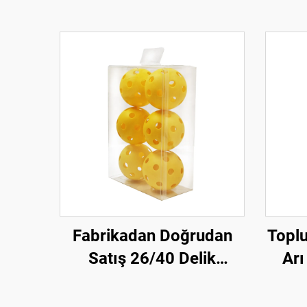
Fabrikadan Doğrudan
Toplu
Satış 26/40 Delik
Arı
Profesyonel Pickleball
US
Topları PE Malzeme
K