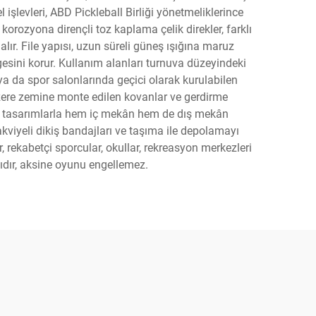
el işlevleri, ABD Pickleball Birliği yönetmeliklerince
 korozyona dirençli toz kaplama çelik direkler, farklı
lır. File yapısı, uzun süreli güneş ışığına maruz
sini korur. Kullanım alanları turnuva düzeyindeki
ya da spor salonlarında geçici olarak kurulabilen
üzere zemine monte edilen kovanlar ve gerdirme
 özel tasarımlarla hem iç mekân hem de dış mekân
takviyeli dikiş bandajları ve taşıma ile depolamayı
r, rekabetçi sporcular, okullar, rekreasyon merkezleri
lıdır, aksine oyunu engellemez.