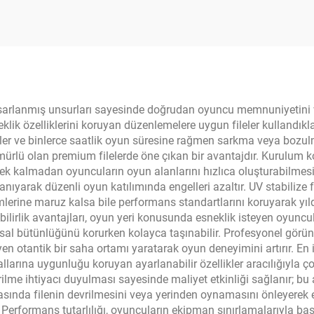
oformlu Pickleball
Eğitim ve Eğlen
Paddle
le tasarlanmış unsurları sayesinde doğrudan oyuncu memnuniyetini 
ik özelliklerini koruyan düzenlemelere uygun fileler kullandıkla
meler ve binlerce saatlik oyun süresine rağmen sarkma veya bozul
ürlü olan premium filelerde öne çıkan bir avantajdır. Kurulum kol
erek kalmadan oyuncuların oyun alanlarını hızlıca oluşturabilmesi
anıyarak düzenli oyun katılımında engelleri azaltır. UV stabilize 
imlerine maruz kalsa bile performans standartlarını koruyarak yıl
bilirlik avantajları, oyun yeri konusunda esneklik isteyen oyuncular
al bütünlüğünü korurken kolayca taşınabilir. Profesyonel görünüm
n otantik bir saha ortamı yaratarak oyun deneyimini artırır. En iyi
larına uygunluğu koruyan ayarlanabilir özellikler aracılığıyla
ştirilme ihtiyacı duyulması sayesinde maliyet etkinliği sağlanır; 
rasında filenin devrilmesini veya yerinden oynamasını önleyerek 
r. Performans tutarlılığı, oyuncuların ekipman sınırlamalarıyla 