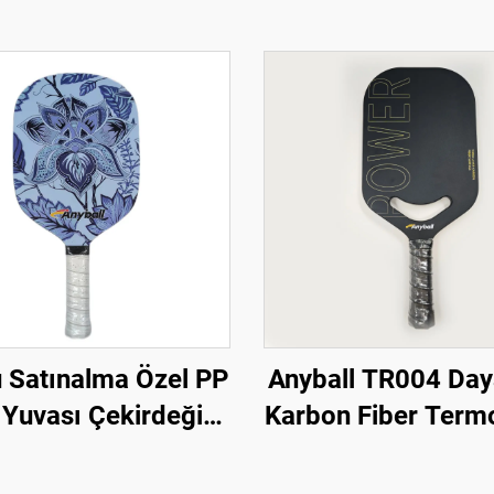
 Satınalma Özel PP
Anyball TR004 Day
 Yuvası Çekirdeği
Karbon Fiber Term
APA Onaylı Cam
Pickleball Raket
arbon Lif 13mm
Mekan Sporları İ