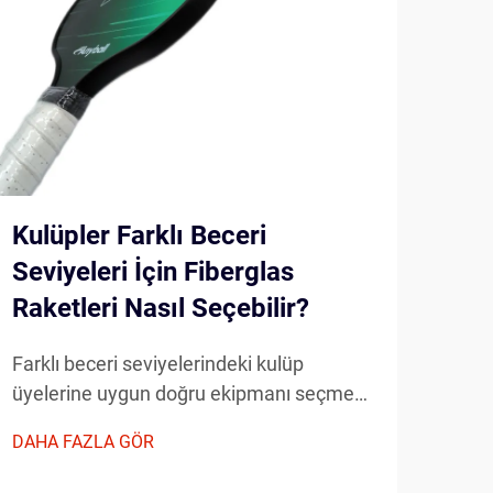
Kulüpler Farklı Beceri
Any
Seviyeleri İçin Fiberglas
Gel
Raketleri Nasıl Seçebilir?
Far
Farklı beceri seviyelerindeki kulüp
Mode
üyelerine uygun doğru ekipmanı seçmek,
oyun
performans özelliklerinin, dayanıklılığın ve
ekip
DAHA FAZLA GÖR
DAHA
maliyet etkinliğinin dikkatlice
önem
değerlendirilmesini gerektirir. Fiberglas
üret