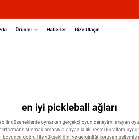
zda
Ürünler
Haberler
Bize Ulaşın
en iyi pickleball ağları
ınabilir düzeneklerde oynarken gerçekçi oyun deneyimi arayan oyuncul
erformans sunmak amacıyla dayanıklılık, resmi kurallara uygunluk 
rı boyunca doğru file yüksekliğini ve gerginliği koruyan gelişmiş 