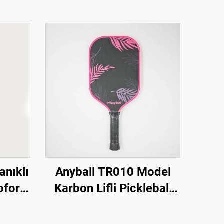
anıklı
Anyball TR010 Model
oform
Karbon Lifli Pickleball
 Dış
Raket, Eğlence İçin Doku
çin
Kazanlı Bal Peteği