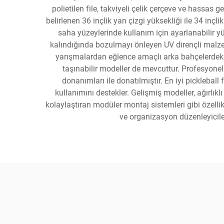
polietilen file, takviyeli çelik çerçeve ve hassas ge
belirlenen 36 inçlik yan çizgi yüksekliği ile 34 inçl
saha yüzeylerinde kullanım için ayarlanabilir yü
kalındığında bozulmayı önleyen UV dirençli malze
yarışmalardan eğlence amaçlı arka bahçelerdeki o
taşınabilir modeller de mevcuttur. Profesyone
donanımları ile donatılmıştır. En iyi picklebal
kullanımını destekler. Gelişmiş modeller, ağırlıkl
kolaylaştıran modüler montaj sistemleri gibi özellikl
ve organizasyon düzenleyiciler