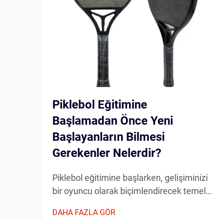
Piklebol Eğitimine
Başlamadan Önce Yeni
Başlayanların Bilmesi
Gerekenler Nelerdir?
Piklebol eğitimine başlarken, gelişiminizi
bir oyuncu olarak biçimlendirecek temel
unsurları dikkate almak gerekir. Sahaya
DAHA FAZLA GÖR
çıkmadan önce temel unsurları anlamak,