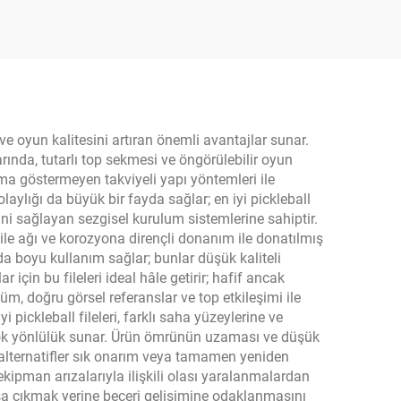
ce
Çekirdek ve 16 mm
Kenar Koruma ile
ve oyun kalitesini artıran önemli avantajlar sunar.
rında, tutarlı top sekmesi ve öngörülebilir oyun
ma göstermeyen takviyeli yapı yöntemleri ile
aylığı da büyük bir fayda sağlar; en iyi pickleball
ni sağlayan sezgisel kurulum sistemlerine sahiptir.
file ağı ve korozyona dirençli donanım ile donatılmış
da boyu kullanım sağlar; bunlar düşük kaliteli
 için bu fileleri ideal hâle getirir; hafif ancak
, doğru görsel referanslar ve top etkileşimi ile
 pickleball fileleri, farklı saha yüzeylerine ve
 çok yönlülük sunar. Ürün ömrünün uzaması ve düşük
bu alternatifler sık onarım veya tamamen yeniden
ekipman arızalarıyla ilişkili olası yaralanmalardan
başa çıkmak yerine beceri gelişimine odaklanmasını