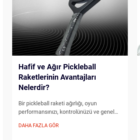
Hafif ve Ağır Pickleball
Raketlerinin Avantajları
Nelerdir?
Bir pickleball raketi ağırlığı, oyun
performansınızı, kontrolünüzü ve genel
oyun deneyiminizi önemli ölçüde etkiler.
DAHA FAZLA GÖR
Hafif pickleball raketi ile daha ağır
alternatifler arasında seçim yaparken