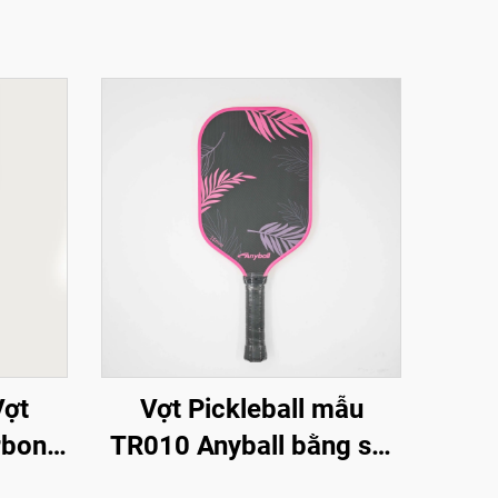
Vợt
Vợt Pickleball mẫu
rbon
TR010 Anyball bằng sợi
ormed
carbon, độ dày 16mm