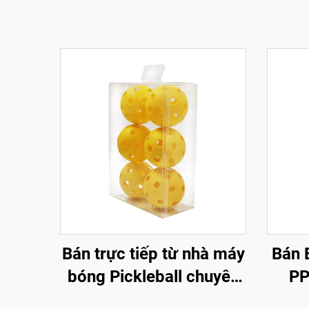
Bán trực tiếp từ nhà máy
Bán 
bóng Pickleball chuyên
PP
nghiệp 26/40 lỗ, chất
USA