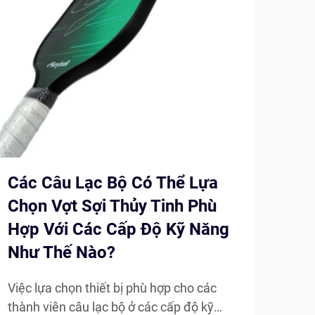
Các Câu Lạc Bộ Có Thể Lựa
Vợt
Chọn Vợt Sợi Thủy Tinh Phù
So 
Hợp Với Các Cấp Độ Kỹ Năng
Th
Như Thế Nào?
Bộ m
triể
Việc lựa chọn thiết bị phù hợp cho các
đổi 
thành viên câu lạc bộ ở các cấp độ kỹ
Xem