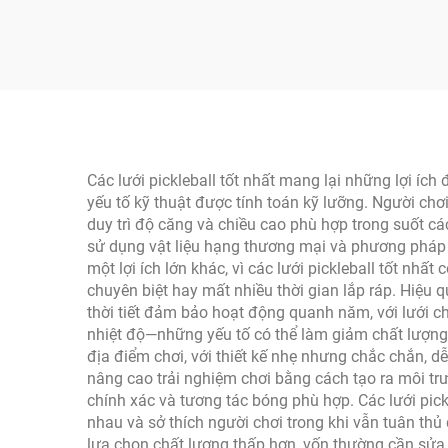
liệu PE
Sợi
Quần 
Ngh
Các lưới pickleball tốt nhất mang lại những lợi ích 
yếu tố kỹ thuật được tính toán kỹ lưỡng. Người chơ
duy trì độ căng và chiều cao phù hợp trong suốt các
sử dụng vật liệu hạng thương mại và phương pháp x
một lợi ích lớn khác, vì các lưới pickleball tốt nh
chuyên biệt hay mất nhiều thời gian lắp ráp. Hiệu
thời tiết đảm bảo hoạt động quanh năm, với lưới ch
nhiệt độ—những yếu tố có thể làm giảm chất lượng
địa điểm chơi, với thiết kế nhẹ nhưng chắc chắn, d
nâng cao trải nghiệm chơi bằng cách tạo ra môi trư
chính xác và tương tác bóng phù hợp. Các lưới pick
nhau và sở thích người chơi trong khi vẫn tuân thủ 
lựa chọn chất lượng thấp hơn, vốn thường cần sửa 