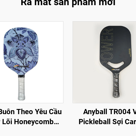
Ra mắt sản phẩm mới
Buôn Theo Yêu Cầu
Anyball TR004 
 Lõi Honeycomb
Pickleball Sợi Ca
PA Phê Duyệt Kính
Durable Thermof