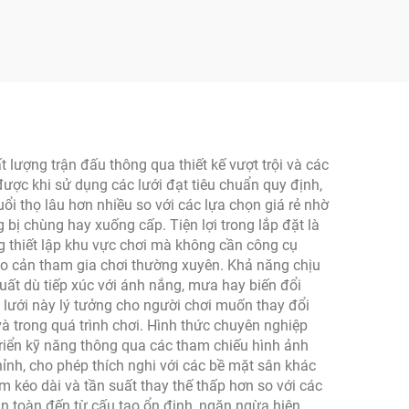
 trời
có viền bảo vệ, lõi tổ ong
ải trí
có cấu trúc bề mặt nhám
dành cho giải trí
ất lượng trận đấu thông qua thiết kế vượt trội và các
ược khi sử dụng các lưới đạt tiêu chuẩn quy định,
uổi thọ lâu hơn nhiều so với các lựa chọn giá rẻ nhờ
ị chùng hay xuống cấp. Tiện lợi trong lắp đặt là
óng thiết lập khu vực chơi mà không cần công cụ
rào cản tham gia chơi thường xuyên. Khả năng chịu
uất dù tiếp xúc với ánh nắng, mưa hay biến đổi
lưới này lý tưởng cho người chơi muốn thay đổi
và trong quá trình chơi. Hình thức chuyên nghiệp
triển kỹ năng thông qua các tham chiếu hình ảnh
hỉnh, cho phép thích nghi với các bề mặt sân khác
ẩm kéo dài và tần suất thay thế thấp hơn so với các
n toàn đến từ cấu tạo ổn định, ngăn ngừa hiện