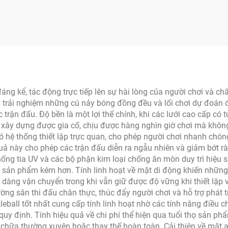
 Carbon 13mm Vợt
cho Thể thao Ngoài
vợt Pickleball Công
cho Tập luyện và Gi
ệ Thermoforming
đáng kể, tác động trực tiếp lên sự hài lòng của người chơi và ch
i trải nghiệm những cú nảy bóng đồng đều và lối chơi dự đoán đ
 trận đấu. Độ bền là một lợi thế chính, khi các lưới cao cấp có t
ây dựng được gia cố, chịu được hàng nghìn giờ chơi mà không b
ất có hệ thống thiết lập trực quan, cho phép người chơi nhanh ch
 quả này cho phép các trận đấu diễn ra ngẫu nhiên và giảm bớt 
ống tia UV và các bộ phận kim loại chống ăn mòn duy trì hiệu s
 sản phẩm kém hơn. Tính linh hoạt về mặt di động khiến những 
ễ dàng vận chuyển trong khi vẫn giữ được độ vững khi thiết lập 
ờng sân thi đấu chân thực, thúc đẩy người chơi và hỗ trợ phát 
leball tốt nhất cung cấp tính linh hoạt nhờ các tính năng điều c
quy định. Tính hiệu quả về chi phí thể hiện qua tuổi thọ sản ph
chữa thường xuyên hoặc thay thế hoàn toàn. Cải thiện về mặt a