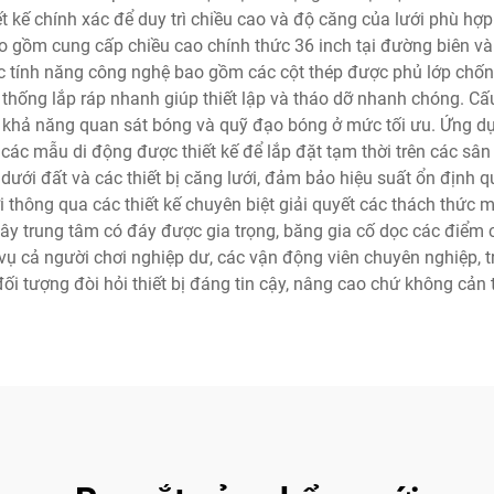
t kế chính xác để duy trì chiều cao và độ căng của lưới phù hợp
ao gồm cung cấp chiều cao chính thức 36 inch tại đường biên và 
ác tính năng công nghệ bao gồm các cột thép được phủ lớp chốn
thống lắp ráp nhanh giúp thiết lập và tháo dỡ nhanh chóng. Cấu
ì khả năng quan sát bóng và quỹ đạo bóng ở mức tối ưu. Ứng dụn
ới các mẫu di động được thiết kế để lắp đặt tạm thời trên các sân 
i đất và các thiết bị căng lưới, đảm bảo hiệu suất ổn định qu
i thông qua các thiết kế chuyên biệt giải quyết các thách thức 
y trung tâm có đáy được gia trọng, băng gia cố dọc các điểm c
ụ cả người chơi nghiệp dư, các vận động viên chuyên nghiệp, tr
ối tượng đòi hỏi thiết bị đáng tin cậy, nâng cao chứ không cản t