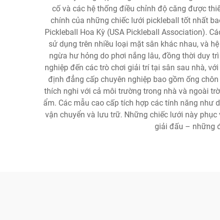
cố và các hệ thống điều chỉnh độ căng được thiế
chính của những chiếc lưới pickleball tốt nhất b
Pickleball Hoa Kỳ (USA Pickleball Association). C
sử dụng trên nhiều loại mặt sân khác nhau, và hệ 
ngừa hư hỏng do phơi nắng lâu, đồng thời duy tr
nghiệp đến các trò chơi giải trí tại sân sau nhà, v
định đẳng cấp chuyên nghiệp bao gồm ống chôn dướ
thích nghi với cả môi trường trong nhà và ngoài trờ
ẩm. Các mẫu cao cấp tích hợp các tính năng như dâ
vận chuyển và lưu trữ. Những chiếc lưới này phục v
giải đấu – những đ