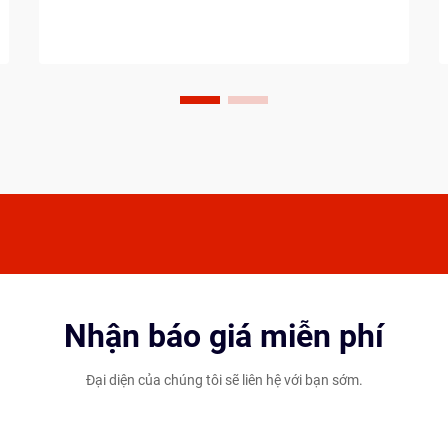
cây vợt bóng bàn nhẹ và các lựa chọn
nặng hơn, người chơi phải cân nhắc
phong cách chơi, thể trạng...
Nhận báo giá miễn phí
Đại diện của chúng tôi sẽ liên hệ với bạn sớm.