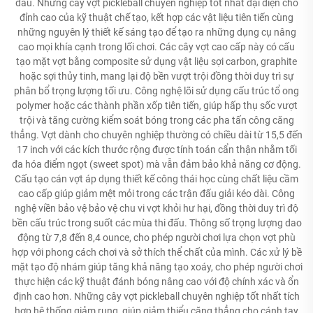
đấu. Những cây vợt pickleball chuyên nghiệp tốt nhất đại diện cho
đỉnh cao của kỹ thuật chế tạo, kết hợp các vật liệu tiên tiến cùng
những nguyên lý thiết kế sáng tạo để tạo ra những dụng cụ nâng
cao mọi khía cạnh trong lối chơi. Các cây vợt cao cấp này có cấu
tạo mặt vợt bằng composite sử dụng vật liệu sợi carbon, graphite
hoặc sợi thủy tinh, mang lại độ bền vượt trội đồng thời duy trì sự
phân bổ trọng lượng tối ưu. Công nghệ lõi sử dụng cấu trúc tổ ong
polymer hoặc các thành phần xốp tiên tiến, giúp hấp thụ sốc vượt
trội và tăng cường kiểm soát bóng trong các pha tấn công căng
thẳng. Vợt dành cho chuyên nghiệp thường có chiều dài từ 15,5 đến
17 inch với các kích thước rộng được tính toán cẩn thận nhằm tối
đa hóa điểm ngọt (sweet spot) mà vẫn đảm bảo khả năng cơ động.
Cấu tạo cán vợt áp dụng thiết kế công thái học cùng chất liệu cầm
cao cấp giúp giảm mệt mỏi trong các trận đấu giải kéo dài. Công
nghệ viền bảo vệ bảo vệ chu vi vợt khỏi hư hại, đồng thời duy trì độ
bền cấu trúc trong suốt các mùa thi đấu. Thông số trọng lượng dao
động từ 7,8 đến 8,4 ounce, cho phép người chơi lựa chọn vợt phù
hợp với phong cách chơi và sở thích thể chất của mình. Các xử lý bề
mặt tạo độ nhám giúp tăng khả năng tạo xoáy, cho phép người chơi
thực hiện các kỹ thuật đánh bóng nâng cao với độ chính xác và ổn
định cao hơn. Những cây vợt pickleball chuyên nghiệp tốt nhất tích
hợp hệ thống giảm rung, giúp giảm thiểu căng thẳng cho cánh tay