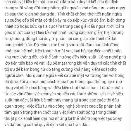
của các vật liệu bề mặt cao cấp đảm bảo duy trì kết cấu ổn định
trong suốt vòng đời sản phẩm, giữ nguyên khả năng tạo xoáy ngay
cả sau thời gian sử dụng dài. Tính chất chống thời tiết ngăn ngừa
sự xuống cấp bề mặt có thể xảy ra do tiếp xúc với độ ẩm, biến động
nhiệt độ hoặc bức xạ tia cực tím trong các giải đấu ngoài trời. Cảm
giác mượt của vật liệu bề mặt chất lượng cao làm giảm hiện tượng
trượt bóng, đồng thời duy trì phản hồi xúc giác cần thiết để đặt
bóng chính xác. Độ chính xác trong sản xuất đảm bảo tính đồng
nhất của bề mặt trên toàn bộ mặt vợt, loại bỏ các điểm chết hoặc
khu vực không đều có thể ảnh hưởng đến hiệu suất. Công nghệ phủ
lớp tiên tiến bảo vệ vật liệu bề mặt trong khi vẫn duy trì các tính chất
tối ưu để bám bóng, từ đó tăng cường khả năng kiểm soát cho
người chơi. Mối quan hệ giữa kết cấu bề mặt và tương tác với bóng
đã được tối ưu hóa một cách khoa học thông qua thử nghiệm mở
rộng với nhiều loại bóng và điều kiện chơi khác nhau. Lời xác nhận
từ các vận động viên chuyên nghiệp xác thực những lợi ích về hiệu
suất mà các vật liệu bề mặt này mang lại trong các cuộc thi đấu
quan trọng. Việc đầu tư vào công nghệ bề mặt cao cấp phản ánh
tầm quan trọng then chốt của việc kiểm soát bóng trong chiến
thuật pickleball hiện đại, nơi những lợi thế nhỏ trong việc tạo xoáy
và đặt bóng có thể quyết định kết quả trận đấu.