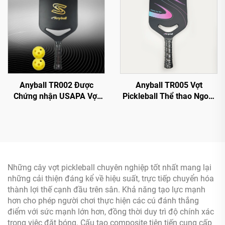
Anyball TR002 Được
Anyball TR005 Vợt
Chứng nhận USAPA Vợt
Pickleball Thể thao Ngoài
Padel Sợi Carbon Toàn
trời Sợi Carbon Bền với
phần Dày 16mm Vợt
Logo Tùy chỉnh Được
Pickleball Dụng cụ Tập
chứng nhận USAPA
luyện và Giải trí Độ Bền
Thermoformed Lõi tổ ong
Cao
PP
Những cây vợt pickleball chuyên nghiệp tốt nhất mang lại
những cải thiện đáng kể về hiệu suất, trực tiếp chuyển hóa
thành lợi thế cạnh đầu trên sân. Khả năng tạo lực mạnh
hơn cho phép người chơi thực hiện các cú đánh thắng
điểm với sức mạnh lớn hơn, đồng thời duy trì độ chính xác
trong việc đặt bóng. Cấu tạo composite tiên tiến cung cấp