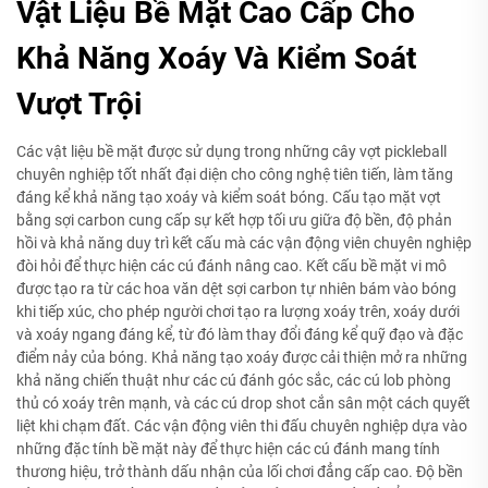
Vật Liệu Bề Mặt Cao Cấp Cho
Khả Năng Xoáy Và Kiểm Soát
Vượt Trội
Các vật liệu bề mặt được sử dụng trong những cây vợt pickleball
chuyên nghiệp tốt nhất đại diện cho công nghệ tiên tiến, làm tăng
đáng kể khả năng tạo xoáy và kiểm soát bóng. Cấu tạo mặt vợt
bằng sợi carbon cung cấp sự kết hợp tối ưu giữa độ bền, độ phản
hồi và khả năng duy trì kết cấu mà các vận động viên chuyên nghiệp
đòi hỏi để thực hiện các cú đánh nâng cao. Kết cấu bề mặt vi mô
được tạo ra từ các hoa văn dệt sợi carbon tự nhiên bám vào bóng
khi tiếp xúc, cho phép người chơi tạo ra lượng xoáy trên, xoáy dưới
và xoáy ngang đáng kể, từ đó làm thay đổi đáng kể quỹ đạo và đặc
điểm nảy của bóng. Khả năng tạo xoáy được cải thiện mở ra những
khả năng chiến thuật như các cú đánh góc sắc, các cú lob phòng
thủ có xoáy trên mạnh, và các cú drop shot cắn sân một cách quyết
liệt khi chạm đất. Các vận động viên thi đấu chuyên nghiệp dựa vào
những đặc tính bề mặt này để thực hiện các cú đánh mang tính
thương hiệu, trở thành dấu nhận của lối chơi đẳng cấp cao. Độ bền