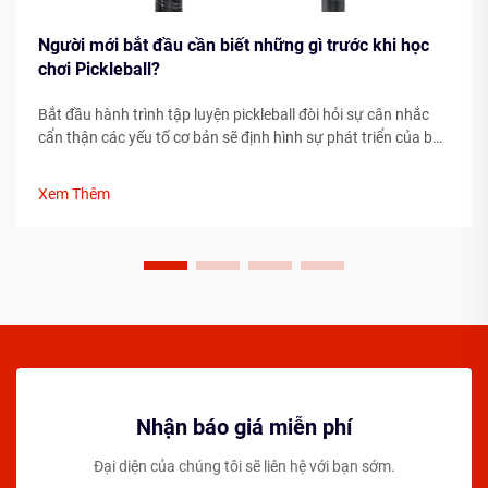
Người mới bắt đầu cần biết những gì trước khi học
chơi Pickleball?
Bắt đầu hành trình tập luyện pickleball đòi hỏi sự cân nhắc
cẩn thận các yếu tố cơ bản sẽ định hình sự phát triển của bạn
với tư cách là một vận động viên. Việc hiểu rõ những yếu tố
thiết yếu trước khi bước lên sân có thể giúp đẩy nhanh đáng
Xem Thêm
kể tiến độ của bạn...
Nhận báo giá miễn phí
Đại diện của chúng tôi sẽ liên hệ với bạn sớm.