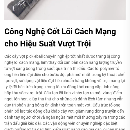
Công Nghệ Cốt Lõi Cách Mạng
cho Hiệu Suất Vượt Trội
Các cây vợt pickleball chuyên nghiệp tốt nhất được trang bị công
nghệ lõi cách mạng, làm thay đổi căn bản cách năng lượng truyền
từ vợt sang bóng trong suốt quá trình thi đấu. Các lõi polymer tổ
ong tiên tiến đại diện cho bước đột phá mới nhất trong kỹ thuật chế
tạo vợt, sử dụng vật liệu đạt tiêu chuẩn hàng không vũ trụ, mang lại
tỷ lệ độ bền trên trọng lượng tối ưu đồng thời cung cấp tính năng
hấp thụ sốc vượt trội. Cấu tạo lõi tinh vi này tạo ra một vùng 'điểm
ngọt' lớn hơn, giúp tha thứ cho những cú đánh lệch tâm nhưng vẫn
duy trì phản ứng bóng ổn định trên toàn mặt vợt. Cấu trúc tổ ong
phân bổ lực tác động đều khắp cây vợt, giảm rung động truyền đến
cánh tay người chơi và ngăn ngừa mệt mỏi thường xảy ra trong các
trận đấu giải kéo dài. Các vận động viên chuyên nghiệp đặc biệt
được hưởng lợi từ đặc tính kiểm soát nâng cao mà các lõi này mang