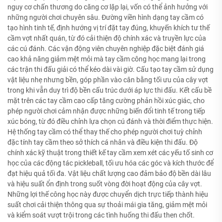
nguy cơ chấn thương do căng cơ lặp lại, vốn có thể ảnh hưởng với
những người chơi chuyên sâu. Đường viền hình dạng tay cầm có
tạo hình tinh tế, định hướng vị trí đặt tay đúng, khuyến khích tư thế
cầm vợt nhất quán, từ đó cải thiện độ chính xác và truyền lực của
các cú đánh. Các vận động viên chuyên nghiệp đặc biệt đánh giá
cao khả năng giảm mệt mỏi mà tay cầm công học mang lại trong
các trận thi đấu giải có thể kéo dài vài giờ. Cấu tạo tay cầm sử dụng
vật liệu nhẹ nhưng bền, góp phần vào cân bằng tối ưu của cây vợt
trong khi vẫn duy trì độ bền cấu trúc dưới áp lực thi đấu. Kết cấu bề
mặt trên các tay cầm cao cấp tăng cường phản hồi xúc giác, cho
phép người chơi cảm nhận được những biến đổi tinh tế trong tiếp
xúc bóng, từ đó điều chỉnh lựa chọn cú đánh và thời điểm thực hiện.
Hệ thống tay cầm có thể thay thế cho phép người chơi tuỳ chỉnh
đặc tính tay cầm theo sở thích cá nhân và điều kiện thi đấu. Độ
chính xác kỹ thuật trong thiết kế tay cầm xem xét các yếu tố sinh cơ
học của các động tác pickleball, tối ưu hóa các góc và kích thước để
đạt hiệu quả tối đa. Vật liệu chất lượng cao đảm bảo độ bền dài lâu
và hiệu suất ổn định trong suốt vòng đời hoạt động của cây vợt.
Những lợi thế công học này được chuyển dịch trực tiếp thành hiệu
suất chơi cải thiện thông qua sự thoải mái gia tăng, giảm mệt mỏi
và kiểm soát vượt trội trong các tình huống thi đấu then chốt.