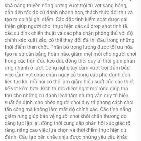
khả năng truyền năng lượng vượt trội từ vợt sang bóng,
dẫn đến tốc độ cú đánh nhanh hơn, thách thức đối thủ và
tạo ra cơ hội ghi điểm. Các đặc tính kiểm soát được cải
thiện giúp người chơi thực hiện các cú drop shot tinh tế,
các cú dink chiến thuật và các pha chặn phòng thủ với độ
chính xác xuất sắc, có thể thay đổi đà thi đấu trong những
thời điểm then chốt. Phân bố trọng lượng được tối ưu hóa
tạo ra sự cân bằng hoàn hảo, giảm mệt mỏi cho người chơi
trong các trận đấu kéo dài, đồng thời duy trì thời gian phản
ứng nhanh ở lưới. Công nghệ tay cầm vượt trội đảm bảo
việc cầm vợt chắc chắn ngay cả trong các pha đánh dồn
liên tục khi mồ hôi có thể làm giảm hiệu suất của các thiết
kế vợt kém hơn. Kích thước điểm ngọt mở rộng giúp tha
thứ cho những cú đánh lệch tâm nhưng vẫn duy trì hiệu
suất ổn định, cho phép người chơi duy trì phong cách chơi
tấn công mà không làm mất độ chính xác. Các tính năng
giảm rung giúp bảo vệ người chơi khỏi chấn thương do
căng lực lặp lại, đồng thời cung cấp phản hồi xúc giác rõ
ràng, nâng cao việc lựa chọn và thời điểm thực hiện cú
đánh. Cấu tạo bền chắc chịu được những yêu cầu khắc