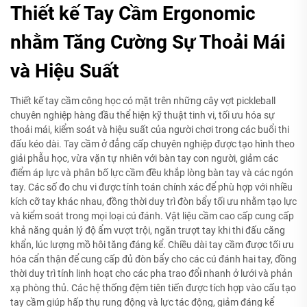
Thiết kế Tay Cầm Ergonomic
nhằm Tăng Cường Sự Thoải Mái
và Hiệu Suất
Thiết kế tay cầm công học có mặt trên những cây vợt pickleball
chuyên nghiệp hàng đầu thể hiện kỹ thuật tinh vi, tối ưu hóa sự
thoải mái, kiểm soát và hiệu suất của người chơi trong các buổi thi
đấu kéo dài. Tay cầm ở đẳng cấp chuyên nghiệp được tạo hình theo
giải phẫu học, vừa vặn tự nhiên với bàn tay con người, giảm các
điểm áp lực và phân bố lực cầm đều khắp lòng bàn tay và các ngón
tay. Các số đo chu vi được tính toán chính xác để phù hợp với nhiều
kích cỡ tay khác nhau, đồng thời duy trì đòn bẩy tối ưu nhằm tạo lực
và kiểm soát trong mọi loại cú đánh. Vật liệu cầm cao cấp cung cấp
khả năng quản lý độ ẩm vượt trội, ngăn trượt tay khi thi đấu căng
khẩn, lúc lượng mồ hôi tăng đáng kể. Chiều dài tay cầm được tối ưu
hóa cẩn thận để cung cấp đủ đòn bẩy cho các cú đánh hai tay, đồng
thời duy trì tính linh hoạt cho các pha trao đổi nhanh ở lưới và phản
xạ phòng thủ. Các hệ thống đệm tiên tiến được tích hợp vào cấu tạo
tay cầm giúp hấp thụ rung động và lực tác động, giảm đáng kể