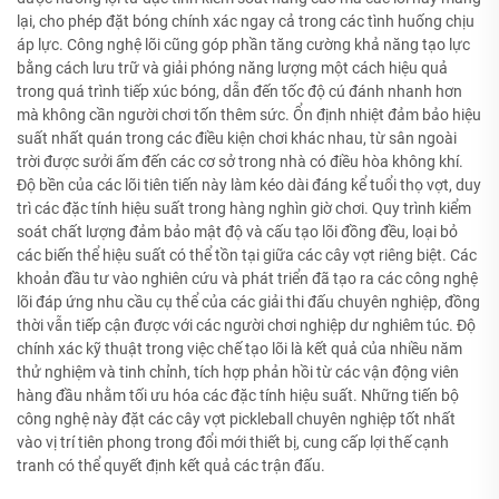
lại, cho phép đặt bóng chính xác ngay cả trong các tình huống chịu
áp lực. Công nghệ lõi cũng góp phần tăng cường khả năng tạo lực
bằng cách lưu trữ và giải phóng năng lượng một cách hiệu quả
trong quá trình tiếp xúc bóng, dẫn đến tốc độ cú đánh nhanh hơn
mà không cần người chơi tốn thêm sức. Ổn định nhiệt đảm bảo hiệu
suất nhất quán trong các điều kiện chơi khác nhau, từ sân ngoài
trời được sưởi ấm đến các cơ sở trong nhà có điều hòa không khí.
Độ bền của các lõi tiên tiến này làm kéo dài đáng kể tuổi thọ vợt, duy
trì các đặc tính hiệu suất trong hàng nghìn giờ chơi. Quy trình kiểm
soát chất lượng đảm bảo mật độ và cấu tạo lõi đồng đều, loại bỏ
các biến thể hiệu suất có thể tồn tại giữa các cây vợt riêng biệt. Các
khoản đầu tư vào nghiên cứu và phát triển đã tạo ra các công nghệ
lõi đáp ứng nhu cầu cụ thể của các giải thi đấu chuyên nghiệp, đồng
thời vẫn tiếp cận được với các người chơi nghiệp dư nghiêm túc. Độ
chính xác kỹ thuật trong việc chế tạo lõi là kết quả của nhiều năm
thử nghiệm và tinh chỉnh, tích hợp phản hồi từ các vận động viên
hàng đầu nhằm tối ưu hóa các đặc tính hiệu suất. Những tiến bộ
công nghệ này đặt các cây vợt pickleball chuyên nghiệp tốt nhất
vào vị trí tiên phong trong đổi mới thiết bị, cung cấp lợi thế cạnh
tranh có thể quyết định kết quả các trận đấu.