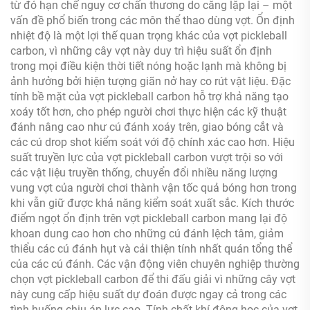
từ đó hạn chế nguy cơ chấn thương do căng lặp lại – một
vấn đề phổ biến trong các môn thể thao dùng vợt. Ổn định
nhiệt độ là một lợi thế quan trọng khác của vợt pickleball
carbon, vì những cây vợt này duy trì hiệu suất ổn định
trong mọi điều kiện thời tiết nóng hoặc lạnh mà không bị
ảnh hưởng bởi hiện tượng giãn nở hay co rút vật liệu. Đặc
tính bề mặt của vợt pickleball carbon hỗ trợ khả năng tạo
xoáy tốt hơn, cho phép người chơi thực hiện các kỹ thuật
đánh nâng cao như cú đánh xoáy trên, giao bóng cắt và
các cú drop shot kiểm soát với độ chính xác cao hơn. Hiệu
suất truyền lực của vợt pickleball carbon vượt trội so với
các vật liệu truyền thống, chuyển đổi nhiều năng lượng
vung vợt của người chơi thành vận tốc quả bóng hơn trong
khi vẫn giữ được khả năng kiểm soát xuất sắc. Kích thước
điểm ngọt ổn định trên vợt pickleball carbon mang lại độ
khoan dung cao hơn cho những cú đánh lệch tâm, giảm
thiểu các cú đánh hụt và cải thiện tính nhất quán tổng thể
của các cú đánh. Các vận động viên chuyên nghiệp thường
chọn vợt pickleball carbon để thi đấu giải vì những cây vợt
này cung cấp hiệu suất dự đoán được ngay cả trong các
tình huống chịu áp lực cao. Tính chất khí động học của vợt