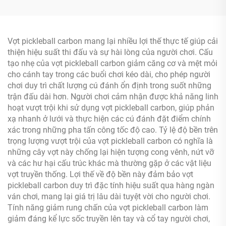
Nhà máy
vệ
Vợt pickleball carbon mang lại nhiều lợi thế thực tế giúp cải
thiện hiệu suất thi đấu và sự hài lòng của người chơi. Cấu
tạo nhẹ của vợt pickleball carbon giảm căng cơ và mệt mỏi
cho cánh tay trong các buổi chơi kéo dài, cho phép người
chơi duy trì chất lượng cú đánh ổn định trong suốt những
trận đấu dài hơn. Người chơi cảm nhận được khả năng linh
hoạt vượt trội khi sử dụng vợt pickleball carbon, giúp phản
xạ nhanh ở lưới và thực hiện các cú đánh đặt điểm chính
xác trong những pha tấn công tốc độ cao. Tỷ lệ độ bền trên
trọng lượng vượt trội của vợt pickleball carbon có nghĩa là
những cây vợt này chống lại hiện tượng cong vênh, nứt vỡ
và các hư hại cấu trúc khác mà thường gặp ở các vật liệu
vợt truyền thống. Lợi thế về độ bền này đảm bảo vợt
pickleball carbon duy trì đặc tính hiệu suất qua hàng ngàn
ván chơi, mang lại giá trị lâu dài tuyệt vời cho người chơi.
Tính năng giảm rung chấn của vợt pickleball carbon làm
giảm đáng kể lực sốc truyền lên tay và cổ tay người chơi,