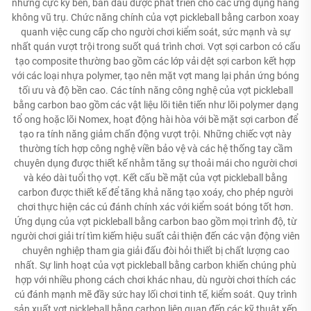
nhưng cực kỳ bền, ban đầu được phát triển cho các ứng dụng hàng
không vũ trụ. Chức năng chính của vợt pickleball bằng carbon xoay
quanh việc cung cấp cho người chơi kiểm soát, sức mạnh và sự
nhất quán vượt trội trong suốt quá trình chơi. Vợt sợi carbon có cấu
tạo composite thường bao gồm các lớp vải dệt sợi carbon kết hợp
với các loại nhựa polymer, tạo nên mặt vợt mang lại phản ứng bóng
tối ưu và độ bền cao. Các tính năng công nghệ của vợt pickleball
bằng carbon bao gồm các vật liệu lõi tiên tiến như lõi polymer dạng
tổ ong hoặc lõi Nomex, hoạt động hài hòa với bề mặt sợi carbon để
tạo ra tính năng giảm chấn động vượt trội. Những chiếc vợt này
thường tích hợp công nghệ viền bảo vệ và các hệ thống tay cầm
chuyên dụng được thiết kế nhằm tăng sự thoải mái cho người chơi
và kéo dài tuổi thọ vợt. Kết cấu bề mặt của vợt pickleball bằng
carbon được thiết kế để tăng khả năng tạo xoáy, cho phép người
chơi thực hiện các cú đánh chính xác với kiểm soát bóng tốt hơn.
Ứng dụng của vợt pickleball bằng carbon bao gồm mọi trình độ, từ
người chơi giải trí tìm kiếm hiệu suất cải thiện đến các vận động viên
chuyên nghiệp tham gia giải đấu đòi hỏi thiết bị chất lượng cao
nhất. Sự linh hoạt của vợt pickleball bằng carbon khiến chúng phù
hợp với nhiều phong cách chơi khác nhau, dù người chơi thích các
cú đánh mạnh mẽ đầy sức hay lối chơi tinh tế, kiểm soát. Quy trình
sản xuất vợt pickleball bằng carbon liên quan đến các kỹ thuật xếp