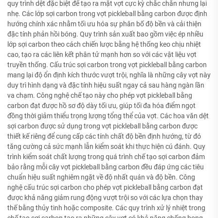
quy trình dệt đặc biệt để tạo ra mặt vợt cực kỳ chắc chắn nhưng lại
nhẹ. Các lớp sợi carbon trong vợt pickleball bằng carbon được định
hướng chính xác nhằm tối ưu hóa sự phân bố độ bền và cải thiện
đặc tính phản hồi bóng. Quy trình sản xuất bao gồm việc ép nhiều
lớp sợi carbon theo cách chiến lược bằng hệ thống keo chịu nhiệt
cao, tạo ra các liên kết phân tử mạnh hơn so với các vật liệu vợt
truyền thống. Cấu trúc sợi carbon trong vợt pickleball bằng carbon
mang lại độ ổn định kích thước vượt trội, nghĩa là những cây vợt này
duy trì hình dạng và đặc tính hiệu suất ngay cả sau hàng ngàn lần
va chạm. Công nghệ chế tạo này cho phép vợt pickleball bằng
carbon đạt được hồ sơ độ dày tối ưu, giúp tối đa hóa điểm ngọt
đồng thời giảm thiểu trọng lượng tổng thể của vợt. Các hoa văn dệt
sợi carbon được sử dụng trong vợt pickleball bằng carbon được
thiết kế riêng để cung cấp các tính chất độ bền định hướng, từ đó
tăng cường cả sức mạnh lẫn kiểm soát khi thực hiện cú đánh. Quy
trình kiểm soát chất lượng trong quá trình chế tạo sợi carbon đảm
bảo rằng mỗi cây vợt pickleball bằng carbon đều đáp ứng các tiêu
chuẩn hiệu suất nghiêm ngặt về độ nhất quán và độ bền. Công
nghệ cấu trúc sợi carbon cho phép vợt pickleball bằng carbon đạt
được khả năng giảm rung động vượt trội so với các lựa chọn thay
thế bằng thủy tinh hoặc composite. Các quy trình xử lý nhiệt trong
chế tạo sợi carbon tạo ra những cây vợt có khả năng chống bong