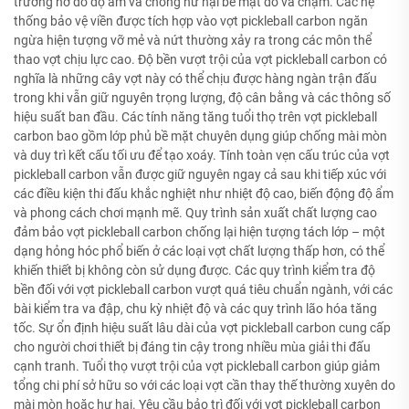
trương nở do độ ẩm và chống hư hại bề mặt do va chạm. Các hệ
thống bảo vệ viền được tích hợp vào vợt pickleball carbon ngăn
ngừa hiện tượng vỡ mẻ và nứt thường xảy ra trong các môn thể
thao vợt chịu lực cao. Độ bền vượt trội của vợt pickleball carbon có
nghĩa là những cây vợt này có thể chịu được hàng ngàn trận đấu
trong khi vẫn giữ nguyên trọng lượng, độ cân bằng và các thông số
hiệu suất ban đầu. Các tính năng tăng tuổi thọ trên vợt pickleball
carbon bao gồm lớp phủ bề mặt chuyên dụng giúp chống mài mòn
và duy trì kết cấu tối ưu để tạo xoáy. Tính toàn vẹn cấu trúc của vợt
pickleball carbon vẫn được giữ nguyên ngay cả sau khi tiếp xúc với
các điều kiện thi đấu khắc nghiệt như nhiệt độ cao, biến động độ ẩm
và phong cách chơi mạnh mẽ. Quy trình sản xuất chất lượng cao
đảm bảo vợt pickleball carbon chống lại hiện tượng tách lớp – một
dạng hỏng hóc phổ biến ở các loại vợt chất lượng thấp hơn, có thể
khiến thiết bị không còn sử dụng được. Các quy trình kiểm tra độ
bền đối với vợt pickleball carbon vượt quá tiêu chuẩn ngành, với các
bài kiểm tra va đập, chu kỳ nhiệt độ và các quy trình lão hóa tăng
tốc. Sự ổn định hiệu suất lâu dài của vợt pickleball carbon cung cấp
cho người chơi thiết bị đáng tin cậy trong nhiều mùa giải thi đấu
cạnh tranh. Tuổi thọ vượt trội của vợt pickleball carbon giúp giảm
tổng chi phí sở hữu so với các loại vợt cần thay thế thường xuyên do
mài mòn hoặc hư hại. Yêu cầu bảo trì đối với vợt pickleball carbon