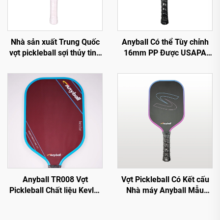
Nhà sản xuất Trung Quốc
Anyball Có thể Tùy chỉnh
vợt pickleball sợi thủy tinh
16mm PP Được USAPA
Anyball, có sẵn OEM
Phê duyệt Vợt Pickleball
Sợi Carbon cho Người lớn
Tập luyện Thermoformed
Lõi tổ ong 18K T700
Anyball TR008 Vợt
Vợt Pickleball Có Kết cấu
Pickleball Chất liệu Kevlar
Nhà máy Anyball Mẫu
16mm Viền Bảo vệ Bền PP
TR009 Vợt Pickleball Sợi
Giải trí Mua trực tiếp từ
Carbon 16mm Có Viền Bảo