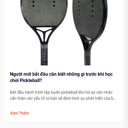
Người mới bắt đầu cần biết những gì trước khi học
chơi Pickleball?
Bắt đầu hành trình tập luyện pickleball đòi hỏi sự cân nhắc
cẩn thận các yếu tố cơ bản sẽ định hình sự phát triển của bạn
với tư cách là một vận động viên. Việc hiểu rõ những yếu tố
thiết yếu trước khi bước lên sân có thể giúp đẩy nhanh đáng
Xem Thêm
kể tiến độ của bạn...