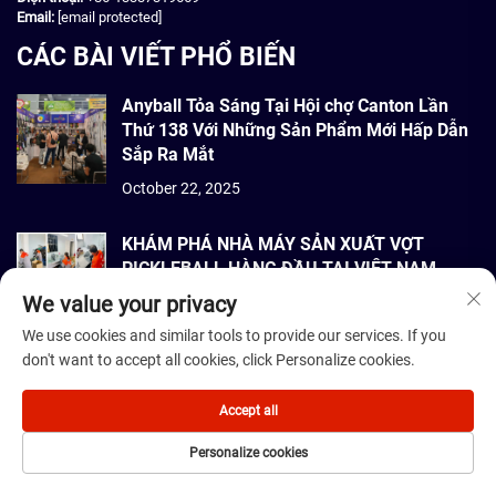
Email:
[email protected]
CÁC BÀI VIẾT PHỔ BIẾN
Anyball Tỏa Sáng Tại Hội chợ Canton Lần
Thứ 138 Với Những Sản Phẩm Mới Hấp Dẫn
Sắp Ra Mắt
October 22, 2025
KHÁM PHÁ NHÀ MÁY SẢN XUẤT VỢT
PICKLEBALL HÀNG ĐẦU TẠI VIỆT NAM
We value your privacy
September 22, 2025
We use cookies and similar tools to provide our services. If you
don't want to accept all cookies, click Personalize cookies.
Bản quyền © 2026 Dmantis Sports Goods Co., Ltd. Bắc Kinh Bảo lưu mọi
quyền. -
Chính sách bảo mật
Accept all
Personalize cookies