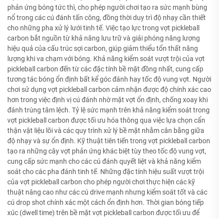
phản ứng bóng tức thì, cho phép người chơi tạo ra sức mạnh bùng
nổ trong các cú đánh tấn công, đồng thời duy trì độ nhạy cần thiết
cho những pha xử lý lưới tinh tế. Việc tạo lực trong vợt pickleball
carbon bắt nguồn từ khả năng lưu trữ và giải phóng năng lượng
hiệu quả của cấu trúc sợi carbon, giúp giảm thiểu tổn thất năng
lượng khi va chạm với bóng. Khả năng kiểm soát vượt trội của vợt
pickleball carbon đến từ các đặc tính bề mặt đồng nhất, cung cấp
tương tác bóng ổn định bất kể góc đánh hay tốc độ vung vợt. Người
chơi sử dụng vợt pickleball carbon cảm nhận được độ chính xác cao
hơn trong việc định vị cú đánh nhờ mặt vợt ổn định, chống xoay khi
đánh trúng tâm lệch. Tỷ lệ sức mạnh trên khả năng kiểm soát trong
vợt pickleball carbon được tối ưu hóa thông qua việc lựa chọn cẩn
thận vật liệu lõi và các quy trình xử lý bề mặt nhằm cân bằng giữa
độ nhạy và sự ổn định. Kỹ thuật tiên tiến trong vợt pickleball carbon
tạo ra những cây vợt phản ứng khác biệt tùy theo tốc độ vung vợt,
cung cấp sức mạnh cho các cú đánh quyết liệt và khả năng kiểm
soát cho các pha đánh tinh tế. Những đặc tính hiệu suất vượt trội
của vợt pickleball carbon cho phép người chơi thực hiện các kỹ
thuật nâng cao như các cú drive mạnh nhưng kiểm soát tốt và các
cú drop shot chính xác một cách ổn định hơn. Thời gian bóng tiếp
xúc (dwell time) trên bề mặt vợt pickleball carbon được tối ưu để