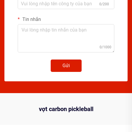
0/200
Tin nhắn
0/1000
Gửi
vợt carbon pickleball