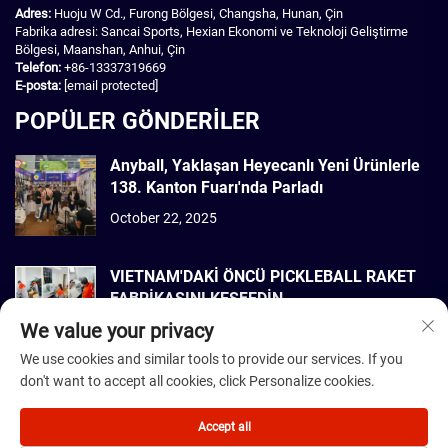
Adres:
Huoju W Cd., Furong Bölgesi, Changsha, Hunan, Çin
Fabrika adresi: Sancai Sports, Hexian Ekonomi ve Teknoloji Geliştirme
Bölgesi, Maanshan, Anhui, Çin
Telefon:
+86-13337319669
E-posta:
[email protected]
POPÜLER GÖNDERİLER
Anyball, Yaklaşan Heyecanlı Yeni Ürünlerle
138. Kanton Fuarı'nda Parladı
October 22, 2025
VIETNAM'DAKİ ÖNCÜ PICKLEBALL RAKET
FABRİKASINI KEŞFEDİN
We value your privacy
September 22, 2025
We use cookies and similar tools to provide our services. If you
don't want to accept all cookies, click Personalize cookies.
Telif Hakkı © 2026 Dmantis Sports Goods Co., Ltd. Beijing Tüm hakları
saklıdır. -
Gizlilik Politikası
Accept all