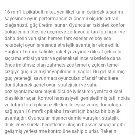
16 mm'lik pikaball raket, yenilikçi kalın çekirdek tasarımı
sayesinde oyun performansınızı önemli ölçüde artıran
olağanüstü güç üretimi sunar. Oyuncular, rakipleri konfor
bölgelerinin ötesine geçmeye zorlayan artan top hızını ve
daha derin vuruşları hemen fark ederler ve böylece
rekabetçi oyun sırasında stratejik avantajlar elde edilir.
Sağlam 16 mm kalınlık, raket yüzeyinde dikkat çekici bir
sıçrama etkisi yaratır ve geleneksel ince raketlerle daha
önce imkânsız olan zahmetsizce temel çizgiden temel
çizgiye güçlü vuruşlar yapılmasını sağlar. Bu geliştirilmiş
güç yeteneği, savunmacı oyuncuları ofansif tehditlere
dönüştürerek genel oyun stratejisini ve saha
pozisyonlamasını büyük ölçüde iyileştiren yeni taktiksel
olasılıklar açar. Kontrol hassasiyeti, genişletilmiş tatlı nokta
ve tutarlı top tepkisi özellikleri ile eşsiz vuruş doğruluğu
sağlayan 16 mm'lik pikaball raketi için başka bir büyük
avantajdır. Oyuncular, nişancı damla vuruşlar, stratejik
dink'ler ve sürekli hedeflerine ulaşan hassas smaçlar gibi
gelişmiş yerleştirme kontrolüne sahip olurlar. Raketin