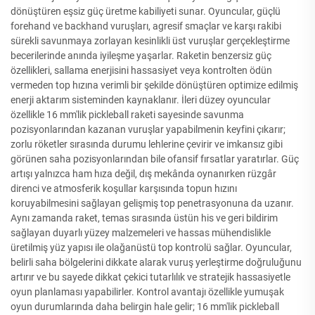
dönüştüren eşsiz güç üretme kabiliyeti sunar. Oyuncular, güçlü
forehand ve backhand vuruşları, agresif smaçlar ve karşı rakibi
sürekli savunmaya zorlayan kesinlikli üst vuruşlar gerçekleştirme
becerilerinde anında iyileşme yaşarlar. Raketin benzersiz güç
özellikleri, sallama enerjisini hassasiyet veya kontrolten ödün
vermeden top hızına verimli bir şekilde dönüştüren optimize edilmiş
enerji aktarım sisteminden kaynaklanır. İleri düzey oyuncular
özellikle 16 mm'lik pickleball raketi sayesinde savunma
pozisyonlarından kazanan vuruşlar yapabilmenin keyfini çıkarır;
zorlu röketler sırasında durumu lehlerine çevirir ve imkansız gibi
görünen saha pozisyonlarından bile ofansif fırsatlar yaratırlar. Güç
artışı yalnızca ham hıza değil, dış mekânda oynanırken rüzgâr
direnci ve atmosferik koşullar karşısında topun hızını
koruyabilmesini sağlayan gelişmiş top penetrasyonuna da uzanır.
Aynı zamanda raket, temas sırasında üstün his ve geri bildirim
sağlayan duyarlı yüzey malzemeleri ve hassas mühendislikle
üretilmiş yüz yapısı ile olağanüstü top kontrolü sağlar. Oyuncular,
belirli saha bölgelerini dikkate alarak vuruş yerleştirme doğruluğunu
artırır ve bu sayede dikkat çekici tutarlılık ve stratejik hassasiyetle
oyun planlaması yapabilirler. Kontrol avantajı özellikle yumuşak
oyun durumlarında daha belirgin hale gelir; 16 mm'lik pickleball