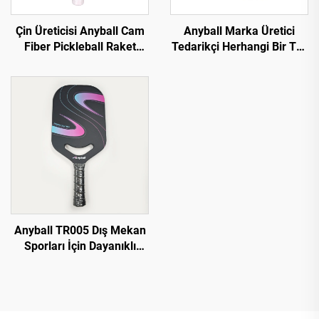
Çin Üreticisi Anyball Cam
Anyball Marka Üretici
Fiber Pickleball Raket
Tedarikçi Herhangi Bir Top
OEM Mevcut
Pingpong Raket 7mm
Cassia Siamea Masa
Tenisi Raketi İki Raket
Çanta ile Set
Anyball TR005 Dış Mekan
Sporları İçin Dayanıklı
Karbon Fiberli Pickleball
Raket Özel Logo ile
USAPA Onaylı Termoform
PP Bal Peteği