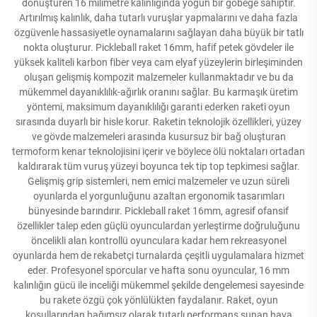
dönüştüren 16 milimetre kalınlığında yoğun bir göbeğe sahiptir.
Artırılmış kalınlık, daha tutarlı vuruşlar yapmalarını ve daha fazla
özgüvenle hassasiyetle oynamalarını sağlayan daha büyük bir tatlı
nokta oluşturur. Pickleball raket 16mm, hafif petek gövdeler ile
yüksek kaliteli karbon fiber veya cam elyaf yüzeylerin birleşiminden
oluşan gelişmiş kompozit malzemeler kullanmaktadır ve bu da
mükemmel dayanıklılık-ağırlık oranını sağlar. Bu karmaşık üretim
yöntemi, maksimum dayanıklılığı garanti ederken raketi oyun
sırasında duyarlı bir hisle korur. Raketin teknolojik özellikleri, yüzey
ve gövde malzemeleri arasında kusursuz bir bağ oluşturan
termoform kenar teknolojisini içerir ve böylece ölü noktaları ortadan
kaldırarak tüm vuruş yüzeyi boyunca tek tip top tepkimesi sağlar.
Gelişmiş grip sistemleri, nem emici malzemeler ve uzun süreli
oyunlarda el yorgunluğunu azaltan ergonomik tasarımları
bünyesinde barındırır. Pickleball raket 16mm, agresif ofansif
özellikler talep eden güçlü oyunculardan yerleştirme doğruluğunu
öncelikli alan kontrollü oyunculara kadar hem rekreasyonel
oyunlarda hem de rekabetçi turnalarda çeşitli uygulamalara hizmet
eder. Profesyonel sporcular ve hafta sonu oyuncular, 16 mm
kalınlığın gücü ile inceliği mükemmel şekilde dengelemesi sayesinde
bu rakete özgü çok yönlülükten faydalanır. Raket, oyun
koşullarından bağımsız olarak tutarlı performans sunan hava