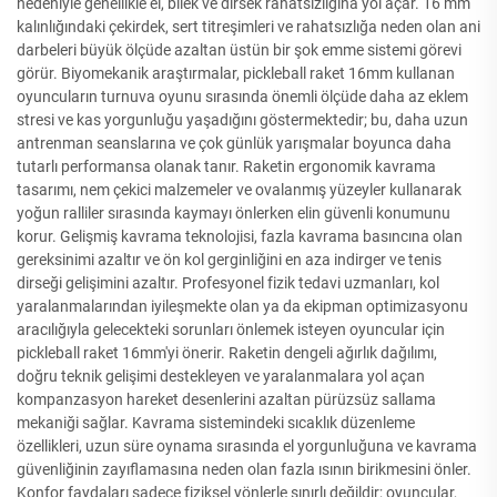
nedeniyle genellikle el, bilek ve dirsek rahatsızlığına yol açar. 16 mm
kalınlığındaki çekirdek, sert titreşimleri ve rahatsızlığa neden olan ani
darbeleri büyük ölçüde azaltan üstün bir şok emme sistemi görevi
görür. Biyomekanik araştırmalar, pickleball raket 16mm kullanan
oyuncuların turnuva oyunu sırasında önemli ölçüde daha az eklem
stresi ve kas yorgunluğu yaşadığını göstermektedir; bu, daha uzun
antrenman seanslarına ve çok günlük yarışmalar boyunca daha
tutarlı performansa olanak tanır. Raketin ergonomik kavrama
tasarımı, nem çekici malzemeler ve ovalanmış yüzeyler kullanarak
yoğun ralliler sırasında kaymayı önlerken elin güvenli konumunu
korur. Gelişmiş kavrama teknolojisi, fazla kavrama basıncına olan
gereksinimi azaltır ve ön kol gerginliğini en aza indirger ve tenis
dirseği gelişimini azaltır. Profesyonel fizik tedavi uzmanları, kol
yaralanmalarından iyileşmekte olan ya da ekipman optimizasyonu
aracılığıyla gelecekteki sorunları önlemek isteyen oyuncular için
pickleball raket 16mm'yi önerir. Raketin dengeli ağırlık dağılımı,
doğru teknik gelişimi destekleyen ve yaralanmalara yol açan
kompanzasyon hareket desenlerini azaltan pürüzsüz sallama
mekaniği sağlar. Kavrama sistemindeki sıcaklık düzenleme
özellikleri, uzun süre oynama sırasında el yorgunluğuna ve kavrama
güvenliğinin zayıflamasına neden olan fazla ısının birikmesini önler.
Konfor faydaları sadece fiziksel yönlerle sınırlı değildir; oyuncular,