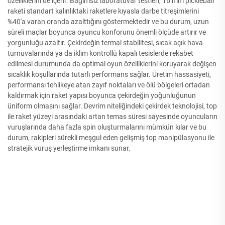
özelliklerini de içerir. Bağımsız laboratuvar testleri, 16 mm pickleball
raketi standart kalınlıktaki raketlere kıyasla darbe titreşimlerini
%40'a varan oranda azalttığını göstermektedir ve bu durum, uzun
süreli maçlar boyunca oyuncu konforunu önemli ölçüde artırır ve
yorgunluğu azaltır. Çekirdeğin termal stabilitesi, sıcak açık hava
turnuvalarında ya da iklim kontrollü kapalı tesislerde rekabet
edilmesi durumunda da optimal oyun özelliklerini koruyarak değişen
sıcaklık koşullarında tutarlı performans sağlar. Üretim hassasiyeti,
performansı tehlikeye atan zayıf noktaları ve ölü bölgeleri ortadan
kaldırmak için raket yapısı boyunca çekirdeğin yoğunluğunun
üniform olmasını sağlar. Devrim niteliğindeki çekirdek teknolojisi, top
ile raket yüzeyi arasındaki artan temas süresi sayesinde oyuncuların
vuruşlarında daha fazla spin oluşturmalarını mümkün kılar ve bu
durum, rakipleri sürekli meşgul eden gelişmiş top manipülasyonu ile
stratejik vuruş yerleştirme imkanı sunar.