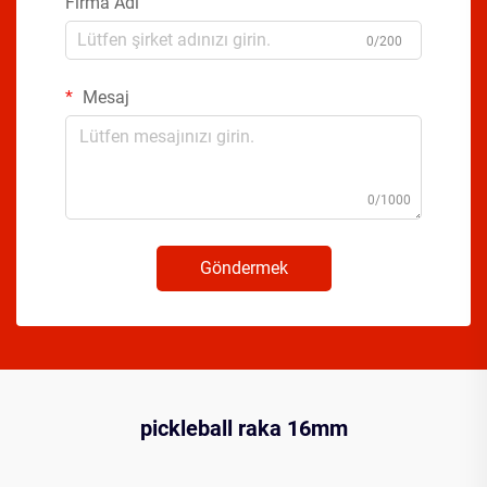
Firma Adı
0/200
Mesaj
0/1000
Göndermek
pickleball raka 16mm