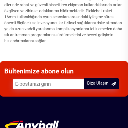
ellerinde rahat ve güvenli hissettiren ekipman kullandıklarında artan
özgüven ve zihinsel odaklanma bildirmektedir. Pickleball raket
16mm kullanıldığında oyun seansları arasındaki iyileşme süresi
önemli ölçüde kısalır ve oyuncular fiziksel sağlıklarını riske atmadan
ya da uzun vadeli yaralanma komplikasyonlarını tetiklemeden daha
sık antrenman programlarını sürdürmelerini ve beceri gelişimini
hızlandırmalarını sağlar.
Bültenimize abone olun
Bize Ulaşın