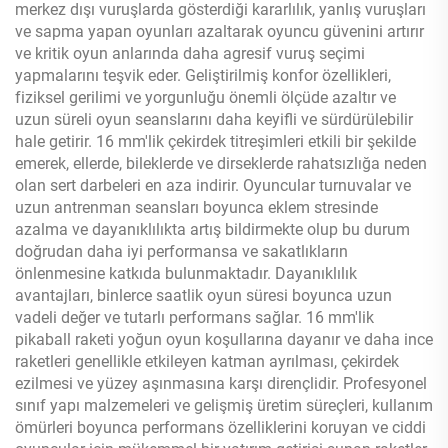
merkez dışı vuruşlarda gösterdiği kararlılık, yanlış vuruşları
ve sapma yapan oyunları azaltarak oyuncu güvenini artırır
ve kritik oyun anlarında daha agresif vuruş seçimi
yapmalarını teşvik eder. Geliştirilmiş konfor özellikleri,
fiziksel gerilimi ve yorgunluğu önemli ölçüde azaltır ve
uzun süreli oyun seanslarını daha keyifli ve sürdürülebilir
hale getirir. 16 mm'lik çekirdek titreşimleri etkili bir şekilde
emerek, ellerde, bileklerde ve dirseklerde rahatsızlığa neden
olan sert darbeleri en aza indirir. Oyuncular turnuvalar ve
uzun antrenman seansları boyunca eklem stresinde
azalma ve dayanıklılıkta artış bildirmekte olup bu durum
doğrudan daha iyi performansa ve sakatlıkların
önlenmesine katkıda bulunmaktadır. Dayanıklılık
avantajları, binlerce saatlik oyun süresi boyunca uzun
vadeli değer ve tutarlı performans sağlar. 16 mm'lik
pikaball raketi yoğun oyun koşullarına dayanır ve daha ince
raketleri genellikle etkileyen katman ayrılması, çekirdek
ezilmesi ve yüzey aşınmasına karşı dirençlidir. Profesyonel
sınıf yapı malzemeleri ve gelişmiş üretim süreçleri, kullanım
ömürleri boyunca performans özelliklerini koruyan ve ciddi