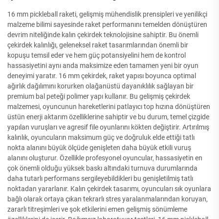
16 mm pickleball raketi, gelişmiş mühendislik prensipleri ve yenilikçi
malzeme bilimi sayesinde raket performanını temelden dönüştüren
devrim niteliğinde kalın çekirdek teknolojisine sahiptir. Bu önemli
çekirdek kalınlığı, geleneksel raket tasarımlarından önemli bir
kopuşu temsil eder ve hem güç potansiyelini hem de kontrol
hassasiyetini aynı anda maksimize eden tamamen yeni bir oyun
deneyimi yaratır. 16 mm çekirdek, raket yapısı boyunca optimal
ağırlık dağılımını korurken olağanüstü dayanıklılık sağlayan bir
premium bal peteği polimer yapı kullanır. Bu gelişmiş çekirdek
malzemesi, oyuncunun hareketlerini patlayıcı top hızına dönüştüren
üstün enerji aktarım özelliklerine sahiptir ve bu durum, temel çizgide
yapılan vuruşları ve agresif file oyunlarını kökten değiştirir. Artırılmış
kalınlık, oyuncuların maksimum güç ve doğruluk elde ettiği tatlı
nokta alanını büyük ölçüde genişleten daha büyük etkili vuruş
alanını oluşturur. Özellikle profesyonel oyuncular, hassasiyetin en
çok önemli olduğu yüksek baskı altındaki turnuva durumlarında
daha tutarlı performans sergileyebildikleri bu genişletilmiş tatlı
noktadan yararlanır. Kalın çekirdek tasarımı, oyuncuları sık oyunlara
bağlı olarak ortaya çıkan tekrarlı stres yaralanmalarından koruyan,
zararlı titreşimleri ve şok etkilerini emen gelişmiş sönümleme