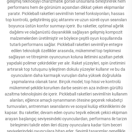
gelişmiş teknolojiyi charizmatik görsel unsurlarla birleştirerek hem
performans hem de görünüm açısından dikkat çeken ekipmanlar
yaratır. Pickleball raketleri sevimli'nin temel fonksiyonları, hassas
top kontrolü, geliştirilmiş güç aktarımı ve uzun süreli oyun seansları
boyunca üstün konfor sunmayı içerir. Bu raketler, optimal ağırlık
dağılımı ve olağanüstü dayanıklılık sağlayan gelişmiş kompozit
malzemelerden üretilmiştir ve böylece çeşitli oyun koşullarında
tutarlı performans sağlar. Pickleball raketleri sevimli'ye entegre
edilen teknolojik özellikler arasında, mükemmel top tepkimesi
sağlayan ve titreşimin oyuncunun koluna iletimini azaltan petek
yapıdaki polimer çekirdekler yer alır. Raket yüzeyleri, spin üretimini
artırarak top tutuşunu iyileştiren dokulu yüzeyler kullanır ve bu da
oyuncuların daha karmaşık vuruşları daha yüksek doğrulukla
yapmalarına olanak tanır. Birçok model, top hissi ve kontrolü
mükemmel şekilde korurken darbe sesini en aza indiren gürültü
azaltma teknolojisini de içerir. Pickleball raketleri sevimli'nin kullanım
alanları, eğlence amaçlı oynanmanın ötesine geçerek rekabetçi
turnuvaları, antrenman seanslarını ve sosyal kulüp etkinliklerini de
kapsar. Bu raketler, devam eden oyunu teşvik edecek çekici ekipman
arayan başlangıç seviyesindeki oyunculardan, performans ile tarzın
birleşimini takdir eden ileri düzey oyunculara kadar tüm beceri
seviyelerindeki oyunculara hitap eder. Sevimli tasarımlar genellikle