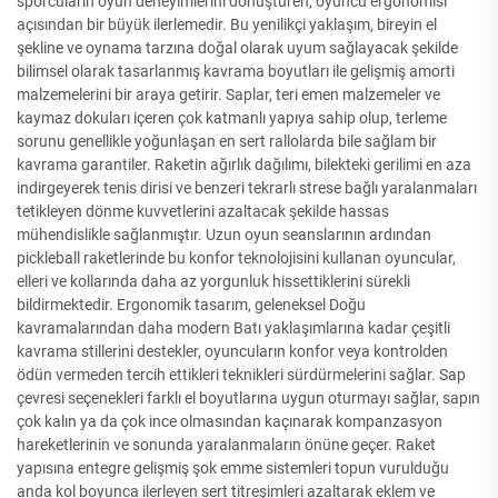
sporcuların oyun deneyimlerini dönüştüren, oyuncu ergonomisi
açısından bir büyük ilerlemedir. Bu yenilikçi yaklaşım, bireyin el
şekline ve oynama tarzına doğal olarak uyum sağlayacak şekilde
bilimsel olarak tasarlanmış kavrama boyutları ile gelişmiş amorti
malzemelerini bir araya getirir. Saplar, teri emen malzemeler ve
kaymaz dokuları içeren çok katmanlı yapıya sahip olup, terleme
sorunu genellikle yoğunlaşan en sert rallolarda bile sağlam bir
kavrama garantiler. Raketin ağırlık dağılımı, bilekteki gerilimi en aza
indirgeyerek tenis dirisi ve benzeri tekrarlı strese bağlı yaralanmaları
tetikleyen dönme kuvvetlerini azaltacak şekilde hassas
mühendislikle sağlanmıştır. Uzun oyun seanslarının ardından
pickleball raketlerinde bu konfor teknolojisini kullanan oyuncular,
elleri ve kollarında daha az yorgunluk hissettiklerini sürekli
bildirmektedir. Ergonomik tasarım, geleneksel Doğu
kavramalarından daha modern Batı yaklaşımlarına kadar çeşitli
kavrama stillerini destekler, oyuncuların konfor veya kontrolden
ödün vermeden tercih ettikleri teknikleri sürdürmelerini sağlar. Sap
çevresi seçenekleri farklı el boyutlarına uygun oturmayı sağlar, sapın
çok kalın ya da çok ince olmasından kaçınarak kompanzasyon
hareketlerinin ve sonunda yaralanmaların önüne geçer. Raket
yapısına entegre gelişmiş şok emme sistemleri topun vurulduğu
anda kol boyunca ilerleyen sert titreşimleri azaltarak eklem ve