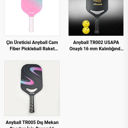
Çin Üreticisi Anyball Cam
Anyball TR002 USAPA
Fiber Pickleball Raket
Onaylı 16 mm Kalınlığında
OEM Mevcut
Tam Karbon Padel Raketi
Pickleball Raket Dayanıklı
Eğitim ve Eğlence Aracı
Anyball TR005 Dış Mekan