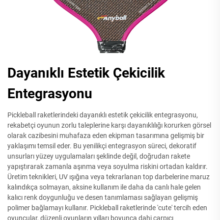
Dayanıklı Estetik Çekicilik
Entegrasyonu
Pickleball raketlerindeki dayanıklı estetik çekicilik entegrasyonu,
rekabetçi oyunun zorlu taleplerine karşı dayanıklılığı korurken görsel
olarak cazibesini muhafaza eden ekipman tasarımına gelişmiş bir
yaklaşımı temsil eder. Bu yenilikçi entegrasyon süreci, dekoratif
unsurları yüzey uygulamaları şeklinde değil, doğrudan rakete
yapıştırarak zamanla aşınma veya soyulma riskini ortadan kaldırır.
Üretim teknikleri, UV ışığına veya tekrarlanan top darbelerine maruz
kalındıkça solmayan, aksine kullanım ile daha da canlı hale gelen
kalıcı renk doygunluğu ve desen tanımlaması sağlayan gelişmiş
polimer bağlamayı kullanır. Pickleball raketlerinde 'cute' tercih eden
oyuncular, düzenli oyunların yılları boyunca dahi çarpıcı