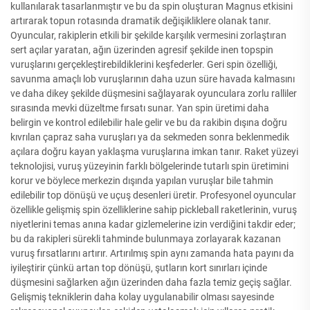
kullanılarak tasarlanmıştır ve bu da spin oluşturan Magnus etkisini
artırarak topun rotasında dramatik değişikliklere olanak tanır.
Oyuncular, rakiplerin etkili bir şekilde karşılık vermesini zorlaştıran
sert açılar yaratan, ağın üzerinden agresif şekilde inen topspin
vuruşlarını gerçekleştirebildiklerini keşfederler. Geri spin özelliği,
savunma amaçlı lob vuruşlarının daha uzun süre havada kalmasını
ve daha dikey şekilde düşmesini sağlayarak oyunculara zorlu ralliler
sırasında mevki düzeltme fırsatı sunar. Yan spin üretimi daha
belirgin ve kontrol edilebilir hale gelir ve bu da rakibin dışına doğru
kıvrılan çapraz saha vuruşları ya da sekmeden sonra beklenmedik
açılara doğru kayan yaklaşma vuruşlarına imkan tanır. Raket yüzeyi
teknolojisi, vuruş yüzeyinin farklı bölgelerinde tutarlı spin üretimini
korur ve böylece merkezin dışında yapılan vuruşlar bile tahmin
edilebilir top dönüşü ve uçuş desenleri üretir. Profesyonel oyuncular
özellikle gelişmiş spin özelliklerine sahip pickleball raketlerinin, vuruş
niyetlerini temas anına kadar gizlemelerine izin verdiğini takdir eder;
bu da rakipleri sürekli tahminde bulunmaya zorlayarak kazanan
vuruş fırsatlarını artırır. Artırılmış spin aynı zamanda hata payını da
iyileştirir çünkü artan top dönüşü, şutların kort sınırları içinde
düşmesini sağlarken ağın üzerinden daha fazla temiz geçiş sağlar.
Gelişmiş tekniklerin daha kolay uygulanabilir olması sayesinde