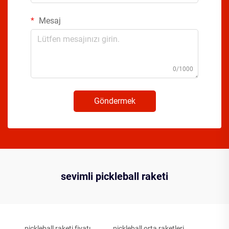
Mesaj
0/1000
Göndermek
sevimli pickleball raketi
pickleball raketi fiyatı
pickleball orta raketleri