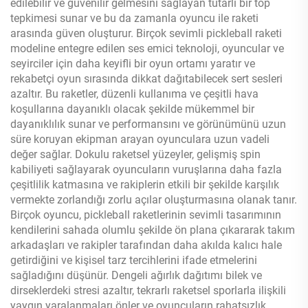
edilebilir ve güvenilir gelmesini sağlayan tutarlı bir top
tepkimesi sunar ve bu da zamanla oyuncu ile raketi
arasında güven oluşturur. Birçok sevimli pickleball raketi
modeline entegre edilen ses emici teknoloji, oyuncular ve
seyirciler için daha keyifli bir oyun ortamı yaratır ve
rekabetçi oyun sırasında dikkat dağıtabilecek sert sesleri
azaltır. Bu raketler, düzenli kullanıma ve çeşitli hava
koşullarına dayanıklı olacak şekilde mükemmel bir
dayanıklılık sunar ve performansını ve görünümünü uzun
süre koruyan ekipman arayan oyunculara uzun vadeli
değer sağlar. Dokulu raketsel yüzeyler, gelişmiş spin
kabiliyeti sağlayarak oyuncuların vuruşlarına daha fazla
çeşitlilik katmasına ve rakiplerin etkili bir şekilde karşılık
vermekte zorlandığı zorlu açılar oluşturmasına olanak tanır.
Birçok oyuncu, pickleball raketlerinin sevimli tasarımının
kendilerini sahada olumlu şekilde ön plana çıkararak takım
arkadaşları ve rakipler tarafından daha akılda kalıcı hale
getirdiğini ve kişisel tarz tercihlerini ifade etmelerini
sağladığını düşünür. Dengeli ağırlık dağıtımı bilek ve
dirseklerdeki stresi azaltır, tekrarlı raketsel sporlarla ilişkili
yaygın yaralanmaları önler ve oyuncuların rahatsızlık