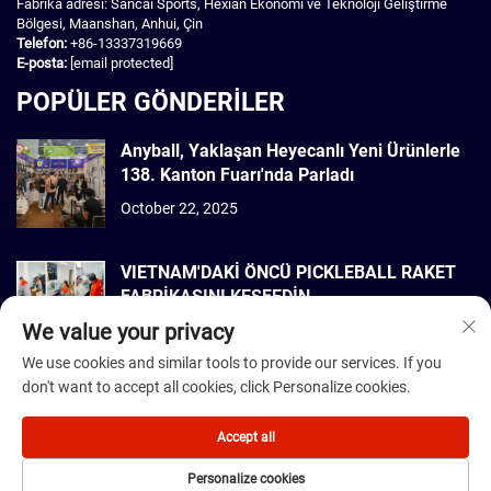
Fabrika adresi: Sancai Sports, Hexian Ekonomi ve Teknoloji Geliştirme
Bölgesi, Maanshan, Anhui, Çin
Telefon:
+86-13337319669
E-posta:
[email protected]
POPÜLER GÖNDERİLER
Anyball, Yaklaşan Heyecanlı Yeni Ürünlerle
138. Kanton Fuarı'nda Parladı
October 22, 2025
VIETNAM'DAKİ ÖNCÜ PICKLEBALL RAKET
FABRİKASINI KEŞFEDİN
We value your privacy
September 22, 2025
We use cookies and similar tools to provide our services. If you
don't want to accept all cookies, click Personalize cookies.
Telif Hakkı © 2026 Dmantis Sports Goods Co., Ltd. Beijing Tüm hakları
saklıdır. -
Gizlilik Politikası
Accept all
Personalize cookies