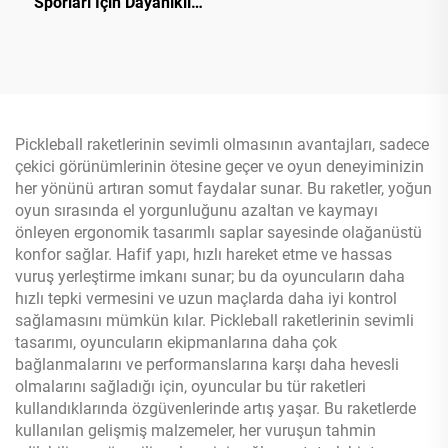
Sporları İçin Dayanıklı
Karbon Fiberli Pickleball
Raket Özel Logo ile
USAPA Onaylı Termoform
PP Bal Peteği
Pickleball raketlerinin sevimli olmasının avantajları, sadece
çekici görünümlerinin ötesine geçer ve oyun deneyiminizin
her yönünü artıran somut faydalar sunar. Bu raketler, yoğun
oyun sırasında el yorgunluğunu azaltan ve kaymayı
önleyen ergonomik tasarımlı saplar sayesinde olağanüstü
konfor sağlar. Hafif yapı, hızlı hareket etme ve hassas
vuruş yerleştirme imkanı sunar; bu da oyuncuların daha
hızlı tepki vermesini ve uzun maçlarda daha iyi kontrol
sağlamasını mümkün kılar. Pickleball raketlerinin sevimli
tasarımı, oyuncuların ekipmanlarına daha çok
bağlanmalarını ve performanslarına karşı daha hevesli
olmalarını sağladığı için, oyuncular bu tür raketleri
kullandıklarında özgüvenlerinde artış yaşar. Bu raketlerde
kullanılan gelişmiş malzemeler, her vuruşun tahmin