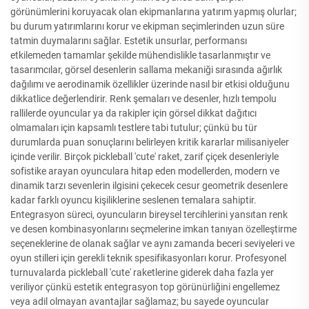
görünümlerini koruyacak olan ekipmanlarına yatırım yapmış olurlar;
bu durum yatırımlarını korur ve ekipman seçimlerinden uzun süre
tatmin duymalarını sağlar. Estetik unsurlar, performansı
etkilemeden tamamlar şekilde mühendislikle tasarlanmıştır ve
tasarımcılar, görsel desenlerin sallama mekaniği sırasında ağırlık
dağılımı ve aerodinamik özellikler üzerinde nasıl bir etkisi olduğunu
dikkatlice değerlendirir. Renk şemaları ve desenler, hızlı tempolu
rallilerde oyuncular ya da rakipler için görsel dikkat dağıtıcı
olmamaları için kapsamlı testlere tabi tutulur; çünkü bu tür
durumlarda puan sonuçlarını belirleyen kritik kararlar milisaniyeler
içinde verilir. Birçok pickleball 'cute' raket, zarif çiçek desenleriyle
sofistike arayan oyunculara hitap eden modellerden, modern ve
dinamik tarzı sevenlerin ilgisini çekecek cesur geometrik desenlere
kadar farklı oyuncu kişiliklerine seslenen temalara sahiptir.
Entegrasyon süreci, oyuncuların bireysel tercihlerini yansıtan renk
ve desen kombinasyonlarını seçmelerine imkan tanıyan özelleştirme
seçeneklerine de olanak sağlar ve aynı zamanda beceri seviyeleri ve
oyun stilleri için gerekli teknik spesifikasyonları korur. Profesyonel
turnuvalarda pickleball 'cute' raketlerine giderek daha fazla yer
veriliyor çünkü estetik entegrasyon top görünürliğini engellemez
veya adil olmayan avantajlar sağlamaz; bu sayede oyuncular