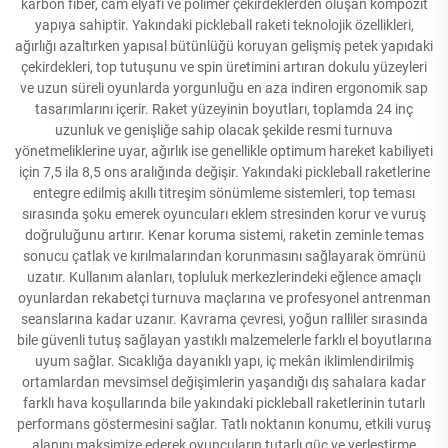
karbon fiber, cam elyafı ve polimer çekirdeklerden oluşan kompozit
yapıya sahiptir. Yakındaki pickleball raketi teknolojik özellikleri,
ağırlığı azaltırken yapısal bütünlüğü koruyan gelişmiş petek yapıdaki
çekirdekleri, top tutuşunu ve spin üretimini artıran dokulu yüzeyleri
ve uzun süreli oyunlarda yorgunluğu en aza indiren ergonomik sap
tasarımlarını içerir. Raket yüzeyinin boyutları, toplamda 24 inç
uzunluk ve genişliğe sahip olacak şekilde resmi turnuva
yönetmeliklerine uyar, ağırlık ise genellikle optimum hareket kabiliyeti
için 7,5 ila 8,5 ons aralığında değişir. Yakındaki pickleball raketlerine
entegre edilmiş akıllı titreşim sönümleme sistemleri, top teması
sırasında şoku emerek oyuncuları eklem stresinden korur ve vuruş
doğruluğunu artırır. Kenar koruma sistemi, raketin zeminle temas
sonucu çatlak ve kırılmalarından korunmasını sağlayarak ömrünü
uzatır. Kullanım alanları, topluluk merkezlerindeki eğlence amaçlı
oyunlardan rekabetçi turnuva maçlarına ve profesyonel antrenman
seanslarına kadar uzanır. Kavrama çevresi, yoğun ralliler sırasında
bile güvenli tutuş sağlayan yastıklı malzemelerle farklı el boyutlarına
uyum sağlar. Sıcaklığa dayanıklı yapı, iç mekân iklimlendirilmiş
ortamlardan mevsimsel değişimlerin yaşandığı dış sahalara kadar
farklı hava koşullarında bile yakındaki pickleball raketlerinin tutarlı
performans göstermesini sağlar. Tatlı noktanın konumu, etkili vuruş
alanını maksimize ederek oyuncuların tutarlı güç ve yerleştirme