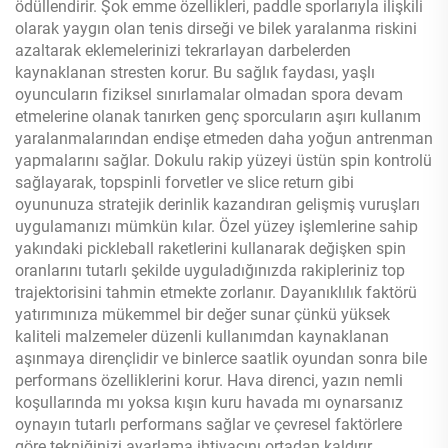
ödüllendirir. Şok emme özellikleri, paddle sporlarıyla ilişkili
olarak yaygın olan tenis dirseği ve bilek yaralanma riskini
azaltarak eklemelerinizi tekrarlayan darbelerden
kaynaklanan stresten korur. Bu sağlık faydası, yaşlı
oyuncuların fiziksel sınırlamalar olmadan spora devam
etmelerine olanak tanırken genç sporcuların aşırı kullanım
yaralanmalarından endişe etmeden daha yoğun antrenman
yapmalarını sağlar. Dokulu rakip yüzeyi üstün spin kontrolü
sağlayarak, topspinli forvetler ve slice return gibi
oyununuza stratejik derinlik kazandıran gelişmiş vuruşları
uygulamanızı mümkün kılar. Özel yüzey işlemlerine sahip
yakındaki pickleball raketlerini kullanarak değişken spin
oranlarını tutarlı şekilde uyguladığınızda rakipleriniz top
trajektorisini tahmin etmekte zorlanır. Dayanıklılık faktörü
yatırımınıza mükemmel bir değer sunar çünkü yüksek
kaliteli malzemeler düzenli kullanımdan kaynaklanan
aşınmaya dirençlidir ve binlerce saatlik oyundan sonra bile
performans özelliklerini korur. Hava direnci, yazın nemli
koşullarında mı yoksa kışın kuru havada mı oynarsanız
oynayın tutarlı performans sağlar ve çevresel faktörlere
göre tekniğinizi ayarlama ihtiyacını ortadan kaldırır.