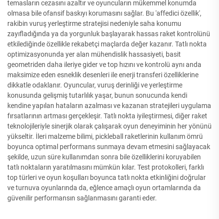
temasların cezasını azaltır ve oyuncuların mükemmel konumda
olmasa bile ofansif baskıyı korumasını sağlar. Bu 'affedici özellik',
rakibin vuruş yerleştirme stratejisi nedeniyle saha konumu
zayıfladığında ya da yorgunluk başlayarak hassas raket kontrolünü
etkilediğinde özellikle rekabetçi maçlarda değer kazanır. Tatlı nokta
optimizasyonunda yer alan mühendislik hassasiyeti, basit
geometriden daha ileriye gider ve top hızını ve kontrolü aynı anda
maksimize eden esneklik desenleri ile enerji transferi özelliklerine
dikkatle odaklanır. Oyuncular, vuruş derinliği ve yerleştirme
konusunda gelişmiş tutarlılık yaşar, bunun sonucunda kendi
kendine yapılan hataların azalması ve kazanan stratejileri uygulama
fırsatlarının artması gerçekleşir. Tatlı nokta iyileştirmesi, diğer raket
teknolojileriyle sinerjik olarak çalışarak oyun deneyiminin her yönünü
yükseltir. İleri malzeme bilimi, pickleball raketlerinin kullanım ömrü
boyunca optimal performans sunmaya devam etmesini sağlayacak
şekilde, uzun süre kullanımdan sonra bile özelliklerini koruyabilen
tatlı noktaların yaratılmasını mümkün kılar. Test protokolleri, farklı
top türleri ve oyun koşulları boyunca tatlı nokta etkinliğini doğrular
ve turnuva oyunlarında da, eğlence amaçlı oyun ortamlarında da
güvenilir performansın sağlanmasını garanti eder.