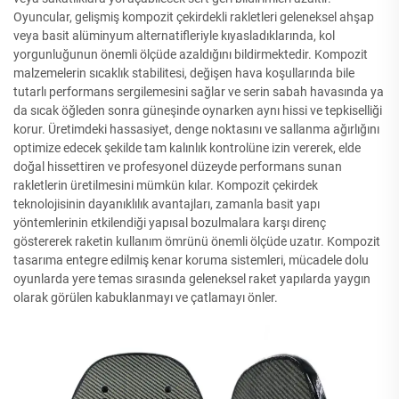
Oyuncular, gelişmiş kompozit çekirdekli rakletleri geleneksel ahşap
veya basit alüminyum alternatifleriyle kıyasladıklarında, kol
yorgunluğunun önemli ölçüde azaldığını bildirmektedir. Kompozit
malzemelerin sıcaklık stabilitesi, değişen hava koşullarında bile
tutarlı performans sergilemesini sağlar ve serin sabah havasında ya
da sıcak öğleden sonra güneşinde oynarken aynı hissi ve tepkiselliği
korur. Üretimdeki hassasiyet, denge noktasını ve sallanma ağırlığını
optimize edecek şekilde tam kalınlık kontrolüne izin vererek, elde
doğal hissettiren ve profesyonel düzeyde performans sunan
rakletlerin üretilmesini mümkün kılar. Kompozit çekirdek
teknolojisinin dayanıklılık avantajları, zamanla basit yapı
yöntemlerinin etkilendiği yapısal bozulmalara karşı direnç
göstererek raketin kullanım ömrünü önemli ölçüde uzatır. Kompozit
tasarıma entegre edilmiş kenar koruma sistemleri, mücadele dolu
oyunlarda yere temas sırasında geleneksel raket yapılarda yaygın
olarak görülen kabuklanmayı ve çatlamayı önler.