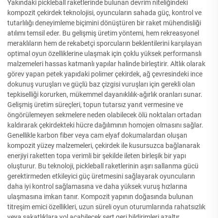
Yakındaki pickleball raketlerinde bulunan devrim niteliğindeki
kompozit çekirdek teknolojisi, oyuncuların sahada güç, kontrol ve
tutarlılığı deneyimleme biçimini dönüştüren bir raket mühendisliği
atılımı temsil eder. Bu gelişmiş üretim yöntemi, hem rekreasyonel
meraklıların hem de rekabetçi sporcuların beklentilerini karşılayan
optimal oyun özelliklerine ulaşmak için çoklu yüksek performanslı
malzemeleri hassas katmanlı yapılar halinde birleştirir. Altlık olarak
görev yapan petek yapıdaki polimer çekirdek, ağ çevresindeki ince
dokunuş vuruşları ve güçlü baz çizgisi vuruşları için gerekli olan
tepkiselliği korurken, mükemmel dayanıklılık-ağırlık oranları sunar.
Gelişmiş üretim süreçleri, topun tutarsız yanıt vermesine ve
öngörülemeyen sekmelere neden olabilecek ölü noktaları ortadan
kaldırarak çekirdekteki hücre dağılımının homojen olmasını sağlar.
Genellikle karbon fiber veya cam elyaf dokumalardan oluşan
kompozit yüzey malzemeleri, çekirdek ile kusursuzca bağlanarak
enerjiyi raketten topa verimli bir şekilde ileten birleşik bir yapı
oluşturur. Bu teknoloji, pickleball raketlerinin aşırı sallanma gücü
gerektirmeden etkileyici güç üretmesini sağlayarak oyuncuların
daha iyi kontrol sağlamasına ve daha yüksek vuruş hızlarına
ulaşmasına imkan tanır. Kompozit yapının doğasında bulunan
titreşim emici özellikleri, uzun süreli oyun oturumlarında rahatsızlık
veya sakatlıklara yol açabilecek sert geri bildirimleri azaltır.