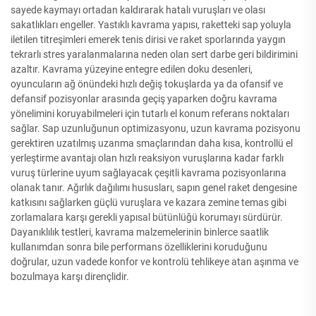
sayede kaymayı ortadan kaldırarak hatalı vuruşları ve olası
sakatlıkları engeller. Yastıklı kavrama yapısı, raketteki sap yoluyla
iletilen titreşimleri emerek tenis dirisi ve raket sporlarında yaygın
tekrarlı stres yaralanmalarına neden olan sert darbe geri bildirimini
azaltır. Kavrama yüzeyine entegre edilen doku desenleri,
oyuncuların ağ önündeki hızlı değiş tokuşlarda ya da ofansif ve
defansif pozisyonlar arasında geçiş yaparken doğru kavrama
yönelimini koruyabilmeleri için tutarlı el konum referans noktaları
sağlar. Sap uzunluğunun optimizasyonu, uzun kavrama pozisyonu
gerektiren uzatılmış uzanma smaçlarından daha kısa, kontrollü el
yerleştirme avantajı olan hızlı reaksiyon vuruşlarına kadar farklı
vuruş türlerine uyum sağlayacak çeşitli kavrama pozisyonlarına
olanak tanır. Ağırlık dağılımı hususları, sapın genel raket dengesine
katkısını sağlarken güçlü vuruşlara ve kazara zemine temas gibi
zorlamalara karşı gerekli yapısal bütünlüğü korumayı sürdürür.
Dayanıklılık testleri, kavrama malzemelerinin binlerce saatlik
kullanımdan sonra bile performans özelliklerini koruduğunu
doğrular, uzun vadede konfor ve kontrolü tehlikeye atan aşınma ve
bozulmaya karşı dirençlidir.