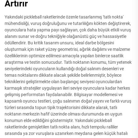
Artırır
Yakındaki pickleball raketlerinde özenle tasarlanmış 'tatlı nokta'
mühendisliği, vuruş doğruluğunu ve tutarlılığını kökten değiştirerek,
oyunculara hata yapma payı sağlayan, çok daha büyük etkili vuruş
alanını sunar ve doğru tekniğiyle olağanüstü güç ve hassasiyetle
ödüllendirir. Bu kritik tasarım unsuru, ideal darbe bölgesini
oluşturmak için raket yüzey geometrisi, ağırlık dağılımı ve malzeme
özelliklerinin optimize edilmesi amacıyla yapılan binlerce saatlik
araştırma ve testin sonucudur. Tatlı noktanın konumu, tüm yetenek
seviyelerindeki oyuncuların kullandığı doğal salınım desenleri ve
temas noktalarını dikkate alacak şekilde belirlenmiştir, böylece
tekniklerini geliştirmekte olan başlangıç seviyesi oyunculardan
karmaşık stratejiler uygulayan ileri seviye oyunculara kadar herkes
gelişmiş performstan faydalanabilir. Bilgisayar modellemesi ve
kapsamlı oyuncu testleri, çoğu salınımın doğal yayını ve farklı vuruş
türleri sırasında topun tipik trajektorisini dikkate alarak, tatlı
noktanın merkezin hafif üzerinde olması durumunda en uygun
konumun elde edildiğini göstermiştir. Yakındaki pickleball
raketlerinde genişletilen tatlı nokta alanı, hızlı tempolu ralliler
sırasında ya zor vuruşlara uzanırken meydana gelen küçük hatalı