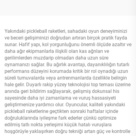
Dayanıklı PP Eğlence
Doğrudan Fabrikadan
Yakındaki pickleball raketleri, sahadaki oyun deneyiminizi
ve beceri gelişiminizi doğrudan artıran birçok pratik fayda
sunar. Hafif yapı, kol yorgunluğunu önemli ölçüde azaltır ve
daha ağır ekipmanlarla ilişkili olan kas ağrıları ve
gerilimlerden muzdarip olmadan daha uzun süre
oynamanızı sağlar. Bu ağırlık avantajı, dayanıklılığın tutarlı
performans düzeyini korumada kritik bir rol oynadığı uzun
süreli turnuvalarda veya antrenmanlarda özellikle belirgin
hale gelir. Duyarlı rakip yüzey teknolojisi top teması üzerine
anında geri bildirim sağlayarak, gelişmiş dokunsal his
sayesinde daha iyi zamanlama ve vuruş hassasiyeti
geliştirmenize yardımcı olur. Oyuncular, kaliteli yakındaki
pickleball raketlerine geçtikten sonraki haftalar içinde
doğruluklarında iyileşme fark ederler çünkü optimize
edilmiş tatlı nokta yerleşimi küçük hatalı vuruşlara
hoşgörüyle yaklaşırken doğru tekniği artan güç ve kontrolle