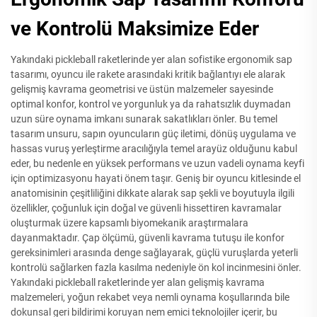
ve Kontrolü Maksimize Eder
Yakındaki pickleball raketlerinde yer alan sofistike ergonomik sap
tasarımı, oyuncu ile rakete arasındaki kritik bağlantıyı ele alarak
gelişmiş kavrama geometrisi ve üstün malzemeler sayesinde
optimal konfor, kontrol ve yorgunluk ya da rahatsızlık duymadan
uzun süre oynama imkanı sunarak sakatlıkları önler. Bu temel
tasarım unsuru, sapın oyuncuların güç iletimi, dönüş uygulama ve
hassas vuruş yerleştirme aracılığıyla temel arayüz olduğunu kabul
eder, bu nedenle en yüksek performans ve uzun vadeli oynama keyfi
için optimizasyonu hayati önem taşır. Geniş bir oyuncu kitlesinde el
anatomisinin çeşitliliğini dikkate alarak sap şekli ve boyutuyla ilgili
özellikler, çoğunluk için doğal ve güvenli hissettiren kavramalar
oluşturmak üzere kapsamlı biyomekanik araştırmalara
dayanmaktadır. Çap ölçümü, güvenli kavrama tutuşu ile konfor
gereksinimleri arasında denge sağlayarak, güçlü vuruşlarda yeterli
kontrolü sağlarken fazla kasılma nedeniyle ön kol incinmesini önler.
Yakındaki pickleball raketlerinde yer alan gelişmiş kavrama
malzemeleri, yoğun rekabet veya nemli oynama koşullarında bile
dokunsal geri bildirimi koruyan nem emici teknolojiler içerir, bu