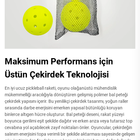
Maksimum Performans için
Üstün Çekirdek Teknolojisi
En iyi ucuz pickleball raketi, oyunu olağanüstü mühendislik
mükemmelliği aracılığıyla dönüştüren gelişmiş polimer bal peteği
çekirdek yapısını içerir. Bu yenilikçi çekirdek tasarımı, yoğun raller
sırasında darbe enerjisini emerken yapısal bütünlüğü koruyan
binlerce altıgen hücre oluşturur. Bal peteği deseni, rakat yüzeyi
boyunca gerilimi eşit şekilde dağıtır ve erken arıza veya tutarsız top
cevabına yol açabilecek zayıf noktaları önler. Oyuncular, çekirdeğin
salınım enerjisini topa verimli bir şekilde aktarması sayesinde gelişen