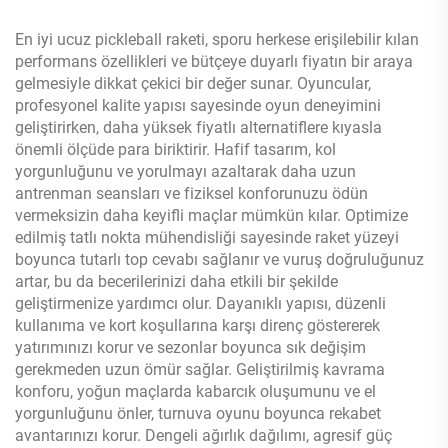
En iyi ucuz pickleball raketi, sporu herkese erişilebilir kılan
performans özellikleri ve bütçeye duyarlı fiyatın bir araya
gelmesiyle dikkat çekici bir değer sunar. Oyuncular,
profesyonel kalite yapısı sayesinde oyun deneyimini
geliştirirken, daha yüksek fiyatlı alternatiflere kıyasla
önemli ölçüde para biriktirir. Hafif tasarım, kol
yorgunluğunu ve yorulmayı azaltarak daha uzun
antrenman seansları ve fiziksel konforunuzu ödün
vermeksizin daha keyifli maçlar mümkün kılar. Optimize
edilmiş tatlı nokta mühendisliği sayesinde raket yüzeyi
boyunca tutarlı top cevabı sağlanır ve vuruş doğruluğunuz
artar, bu da becerilerinizi daha etkili bir şekilde
geliştirmenize yardımcı olur. Dayanıklı yapısı, düzenli
kullanıma ve kort koşullarına karşı direnç göstererek
yatırımınızı korur ve sezonlar boyunca sık değişim
gerekmeden uzun ömür sağlar. Geliştirilmiş kavrama
konforu, yoğun maçlarda kabarcık oluşumunu ve el
yorgunluğunu önler, turnuva oyunu boyunca rekabet
avantarınızı korur. Dengeli ağırlık dağılımı, agresif güç