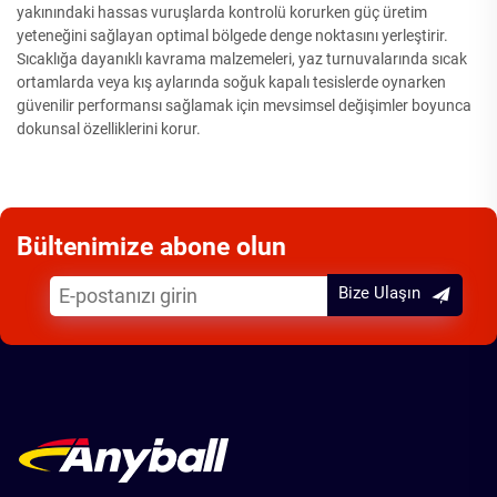
yakınındaki hassas vuruşlarda kontrolü korurken güç üretim
yeteneğini sağlayan optimal bölgede denge noktasını yerleştirir.
Sıcaklığa dayanıklı kavrama malzemeleri, yaz turnuvalarında sıcak
ortamlarda veya kış aylarında soğuk kapalı tesislerde oynarken
güvenilir performansı sağlamak için mevsimsel değişimler boyunca
dokunsal özelliklerini korur.
Bültenimize abone olun
Bize Ulaşın