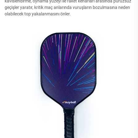
kavislendirme, oynama yüzeyi ile raket kenarları arasında pürüzsüz
geçişler yaratır, kritik maç anlarında vuruşların bozulmasına neden
olabilecek top yakalanmasını önler.