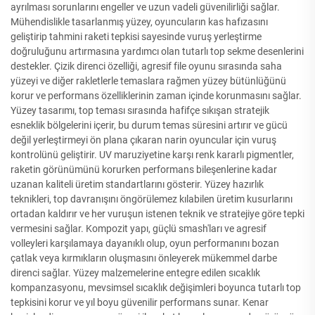
ayrılması sorunlarını engeller ve uzun vadeli güvenilirliği sağlar.
Mühendislikle tasarlanmış yüzey, oyuncuların kas hafızasını
geliştirip tahmini raketi tepkisi sayesinde vuruş yerleştirme
doğruluğunu artırmasına yardımcı olan tutarlı top sekme desenlerini
destekler. Çizik direnci özelliği, agresif file oyunu sırasında saha
yüzeyi ve diğer rakletlerle temaslara rağmen yüzey bütünlüğünü
korur ve performans özelliklerinin zaman içinde korunmasını sağlar.
Yüzey tasarımı, top teması sırasında hafifçe sıkışan stratejik
esneklik bölgelerini içerir, bu durum temas süresini artırır ve gücü
değil yerleştirmeyi ön plana çıkaran narin oyuncular için vuruş
kontrolünü geliştirir. UV maruziyetine karşı renk kararlı pigmentler,
raketin görünümünü korurken performans bileşenlerine kadar
uzanan kaliteli üretim standartlarını gösterir. Yüzey hazırlık
teknikleri, top davranışını öngörülemez kılabilen üretim kusurlarını
ortadan kaldırır ve her vuruşun istenen teknik ve stratejiye göre tepki
vermesini sağlar. Kompozit yapı, güçlü smash'ları ve agresif
volleyleri karşılamaya dayanıklı olup, oyun performanını bozan
çatlak veya kırmıkların oluşmasını önleyerek mükemmel darbe
direnci sağlar. Yüzey malzemelerine entegre edilen sıcaklık
kompanzasyonu, mevsimsel sıcaklık değişimleri boyunca tutarlı top
tepkisini korur ve yıl boyu güvenilir performans sunar. Kenar