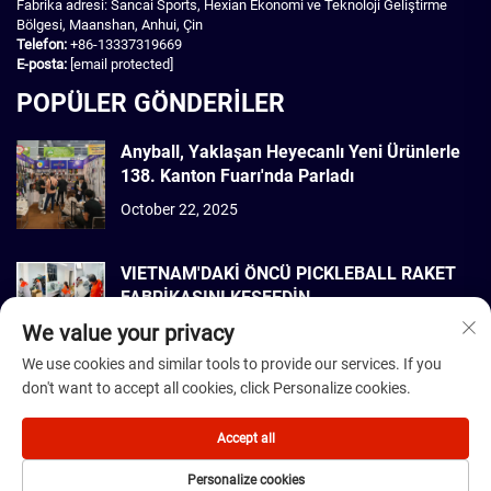
Fabrika adresi: Sancai Sports, Hexian Ekonomi ve Teknoloji Geliştirme
Bölgesi, Maanshan, Anhui, Çin
Telefon:
+86-13337319669
E-posta:
[email protected]
POPÜLER GÖNDERİLER
Anyball, Yaklaşan Heyecanlı Yeni Ürünlerle
138. Kanton Fuarı'nda Parladı
October 22, 2025
VIETNAM'DAKİ ÖNCÜ PICKLEBALL RAKET
FABRİKASINI KEŞFEDİN
We value your privacy
September 22, 2025
We use cookies and similar tools to provide our services. If you
don't want to accept all cookies, click Personalize cookies.
Telif Hakkı © 2026 Dmantis Sports Goods Co., Ltd. Beijing Tüm hakları
saklıdır. -
Gizlilik Politikası
Accept all
Personalize cookies