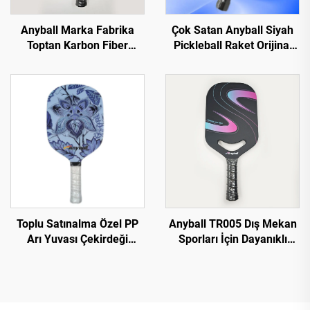
Anyball Marka Fabrika
Çok Satan Anyball Siyah
Toptan Karbon Fiber
Pickleball Raket Orijinal
Pickleball Raket
Fabrika Karbon Fiber T700
Yetişkinler İçin İç/Dış
Mekan Sporları 16mm
Toplu Satınalma Özel PP
Anyball TR005 Dış Mekan
Arı Yuvası Çekirdeği
Sporları İçin Dayanıklı
USAPA Onaylı Cam Karbon
Karbon Fiberli Pickleball
Lif 13mm Termoformlu
Raket Özel Logo ile
Pickleball Paddle
USAPA Onaylı Termoform
PP Bal Peteği