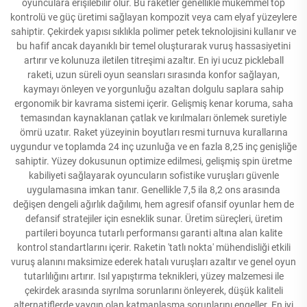
oyunculara erişilebilir olur. Bu raketler genellikle mükemmel top
kontrolü ve güç üretimi sağlayan kompozit veya cam elyaf yüzeylere
sahiptir. Çekirdek yapısı sıklıkla polimer petek teknolojisini kullanır ve
bu hafif ancak dayanıklı bir temel oluşturarak vuruş hassasiyetini
artırır ve kolunuza iletilen titreşimi azaltır. En iyi ucuz pickleball
raketi, uzun süreli oyun seansları sırasında konfor sağlayan,
kaymayı önleyen ve yorgunluğu azaltan dolgulu saplara sahip
ergonomik bir kavrama sistemi içerir. Gelişmiş kenar koruma, saha
temasından kaynaklanan çatlak ve kırılmaları önlemek suretiyle
ömrü uzatır. Raket yüzeyinin boyutları resmi turnuva kurallarına
uygundur ve toplamda 24 inç uzunluğa ve en fazla 8,25 inç genişliğe
sahiptir. Yüzey dokusunun optimize edilmesi, gelişmiş spin üretme
kabiliyeti sağlayarak oyuncuların sofistike vuruşları güvenle
uygulamasına imkan tanır. Genellikle 7,5 ila 8,2 ons arasında
değişen dengeli ağırlık dağılımı, hem agresif ofansif oyunlar hem de
defansif stratejiler için esneklik sunar. Üretim süreçleri, üretim
partileri boyunca tutarlı performansı garanti altına alan kalite
kontrol standartlarını içerir. Raketin 'tatlı nokta' mühendisliği etkili
vuruş alanını maksimize ederek hatalı vuruşları azaltır ve genel oyun
tutarlılığını artırır. Isıl yapıştırma teknikleri, yüzey malzemesi ile
çekirdek arasında sıyrılma sorunlarını önleyerek, düşük kaliteli
alternatiflerde yaygın olan katmanlaşma sorunlarını engeller. En iyi