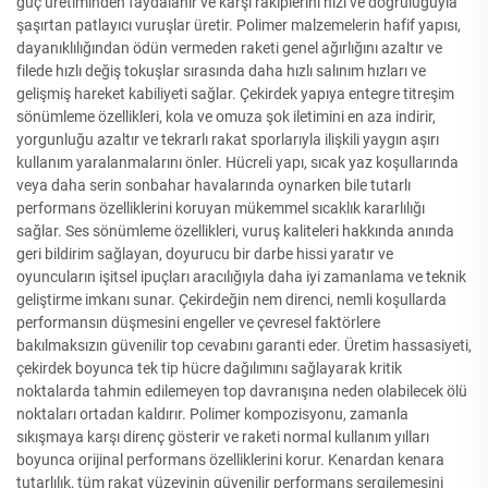
güç üretiminden faydalanır ve karşı rakiplerini hızı ve doğruluğuyla
şaşırtan patlayıcı vuruşlar üretir. Polimer malzemelerin hafif yapısı,
dayanıklılığından ödün vermeden raketi genel ağırlığını azaltır ve
filede hızlı değiş tokuşlar sırasında daha hızlı salınım hızları ve
gelişmiş hareket kabiliyeti sağlar. Çekirdek yapıya entegre titreşim
sönümleme özellikleri, kola ve omuza şok iletimini en aza indirir,
yorgunluğu azaltır ve tekrarlı rakat sporlarıyla ilişkili yaygın aşırı
kullanım yaralanmalarını önler. Hücreli yapı, sıcak yaz koşullarında
veya daha serin sonbahar havalarında oynarken bile tutarlı
performans özelliklerini koruyan mükemmel sıcaklık kararlılığı
sağlar. Ses sönümleme özellikleri, vuruş kaliteleri hakkında anında
geri bildirim sağlayan, doyurucu bir darbe hissi yaratır ve
oyuncuların işitsel ipuçları aracılığıyla daha iyi zamanlama ve teknik
geliştirme imkanı sunar. Çekirdeğin nem direnci, nemli koşullarda
performansın düşmesini engeller ve çevresel faktörlere
bakılmaksızın güvenilir top cevabını garanti eder. Üretim hassasiyeti,
çekirdek boyunca tek tip hücre dağılımını sağlayarak kritik
noktalarda tahmin edilemeyen top davranışına neden olabilecek ölü
noktaları ortadan kaldırır. Polimer kompozisyonu, zamanla
sıkışmaya karşı direnç gösterir ve raketi normal kullanım yılları
boyunca orijinal performans özelliklerini korur. Kenardan kenara
tutarlılık, tüm rakat yüzeyinin güvenilir performans sergilemesini