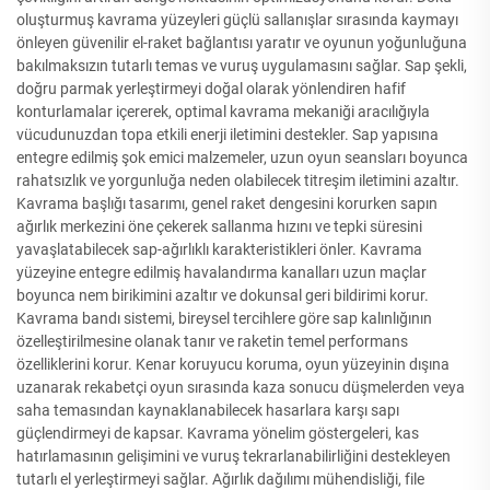
oluşturmuş kavrama yüzeyleri güçlü sallanışlar sırasında kaymayı
önleyen güvenilir el-raket bağlantısı yaratır ve oyunun yoğunluğuna
bakılmaksızın tutarlı temas ve vuruş uygulamasını sağlar. Sap şekli,
doğru parmak yerleştirmeyi doğal olarak yönlendiren hafif
konturlamalar içererek, optimal kavrama mekaniği aracılığıyla
vücudunuzdan topa etkili enerji iletimini destekler. Sap yapısına
entegre edilmiş şok emici malzemeler, uzun oyun seansları boyunca
rahatsızlık ve yorgunluğa neden olabilecek titreşim iletimini azaltır.
Kavrama başlığı tasarımı, genel raket dengesini korurken sapın
ağırlık merkezini öne çekerek sallanma hızını ve tepki süresini
yavaşlatabilecek sap-ağırlıklı karakteristikleri önler. Kavrama
yüzeyine entegre edilmiş havalandırma kanalları uzun maçlar
boyunca nem birikimini azaltır ve dokunsal geri bildirimi korur.
Kavrama bandı sistemi, bireysel tercihlere göre sap kalınlığının
özelleştirilmesine olanak tanır ve raketin temel performans
özelliklerini korur. Kenar koruyucu koruma, oyun yüzeyinin dışına
uzanarak rekabetçi oyun sırasında kaza sonucu düşmelerden veya
saha temasından kaynaklanabilecek hasarlara karşı sapı
güçlendirmeyi de kapsar. Kavrama yönelim göstergeleri, kas
hatırlamasının gelişimini ve vuruş tekrarlanabilirliğini destekleyen
tutarlı el yerleştirmeyi sağlar. Ağırlık dağılımı mühendisliği, file