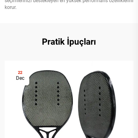
seçimlerinizi destekleyen en yüksek performans özelliklerini
korur.
Pratik İpuçları
22
Dec