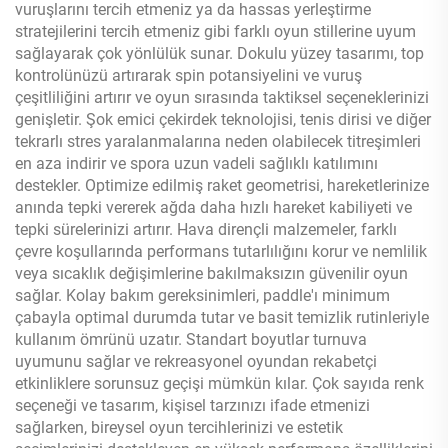
vuruşlarını tercih etmeniz ya da hassas yerleştirme
stratejilerini tercih etmeniz gibi farklı oyun stillerine uyum
sağlayarak çok yönlülük sunar. Dokulu yüzey tasarımı, top
kontrolünüzü artırarak spin potansiyelini ve vuruş
çeşitliliğini artırır ve oyun sırasında taktiksel seçeneklerinizi
genişletir. Şok emici çekirdek teknolojisi, tenis dirisi ve diğer
tekrarlı stres yaralanmalarına neden olabilecek titreşimleri
en aza indirir ve spora uzun vadeli sağlıklı katılımını
destekler. Optimize edilmiş raket geometrisi, hareketlerinize
anında tepki vererek ağda daha hızlı hareket kabiliyeti ve
tepki sürelerinizi artırır. Hava dirençli malzemeler, farklı
çevre koşullarında performans tutarlılığını korur ve nemlilik
veya sıcaklık değişimlerine bakılmaksızın güvenilir oyun
sağlar. Kolay bakım gereksinimleri, paddle'ı minimum
çabayla optimal durumda tutar ve basit temizlik rutinleriyle
kullanım ömrünü uzatır. Standart boyutlar turnuva
uyumunu sağlar ve rekreasyonel oyundan rekabetçi
etkinliklere sorunsuz geçişi mümkün kılar. Çok sayıda renk
seçeneği ve tasarım, kişisel tarzınızı ifade etmenizi
sağlarken, bireysel oyun tercihlerinizi ve estetik