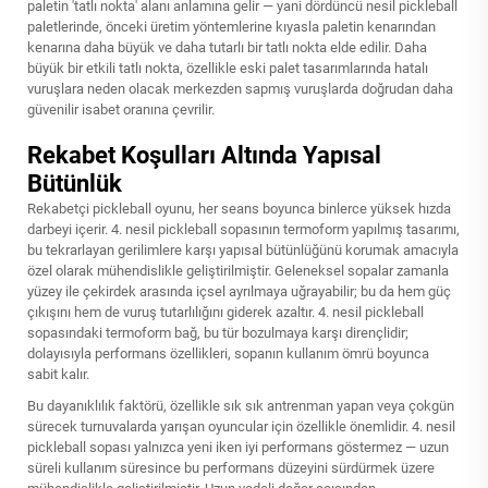
paletin 'tatlı nokta' alanı anlamına gelir — yani dördüncü nesil pickleball
paletlerinde, önceki üretim yöntemlerine kıyasla paletin kenarından
kenarına daha büyük ve daha tutarlı bir tatlı nokta elde edilir. Daha
büyük bir etkili tatlı nokta, özellikle eski palet tasarımlarında hatalı
vuruşlara neden olacak merkezden sapmış vuruşlarda doğrudan daha
güvenilir isabet oranına çevrilir.
Rekabet Koşulları Altında Yapısal
Bütünlük
Rekabetçi pickleball oyunu, her seans boyunca binlerce yüksek hızda
darbeyi içerir. 4. nesil pickleball sopasının termoform yapılmış tasarımı,
bu tekrarlayan gerilimlere karşı yapısal bütünlüğünü korumak amacıyla
özel olarak mühendislikle geliştirilmiştir. Geleneksel sopalar zamanla
yüzey ile çekirdek arasında içsel ayrılmaya uğrayabilir; bu da hem güç
çıkışını hem de vuruş tutarlılığını giderek azaltır. 4. nesil pickleball
sopasındaki termoform bağ, bu tür bozulmaya karşı dirençlidir;
dolayısıyla performans özellikleri, sopanın kullanım ömrü boyunca
sabit kalır.
Bu dayanıklılık faktörü, özellikle sık sık antrenman yapan veya çokgün
sürecek turnuvalarda yarışan oyuncular için özellikle önemlidir. 4. nesil
pickleball sopası yalnızca yeni iken iyi performans göstermez — uzun
süreli kullanım süresince bu performans düzeyini sürdürmek üzere