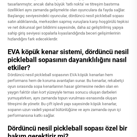
tasarlanmıştır; ancak daha büyük 'tatlı nokta' ve titreşim bastırma
özellikleri aynı zamanda gelişmekte olan oyunculara da fayda sağlar.
Başlangıç seviyesindeki oyuncular, dördüncü nesil pickleball sopası
satın aldıklarında, merkezden sapmış vuruşlara karşı hoşgörülü tepkisi
ve net dokunsal geri bildirimi sayesinde, daha az geliştirilmiş yapıya
sahip giriş seviyesi sopalarla kıyaslandığında beceri gelişimlerinin
hızlandığını fark edeceklerdir.
EVA köpük kenar sistemi, dördüncü nesil
pickleball sopasının dayanıklılığını nasıl
etkiler?
Dördüncü nesil pickleball sopasının EVA köpük kenarları hem
performans hem de koruma avantajları sunar. Bu kenarlar, rekabetçi
oyun sırasında sopa kenarlarının hasar görmesine neden olan en
yaygın faktör olan kort yüzeyiyle temas sonucu oluşan darbeleri
yumuşatırken, aynı zamanda topun vurulması esnasında oluşan
titreşimi de yönetir. Bu çift işlevli yapı sayesinde köpük kenarlar,
sopanın uzun vadeli yapısal bütünlüğüne ve aynı zamanda oyun içi
performansına katkı sağlar.
Dördüncü nesil pickleball sopası özel bir
bakım gerektirir mi?