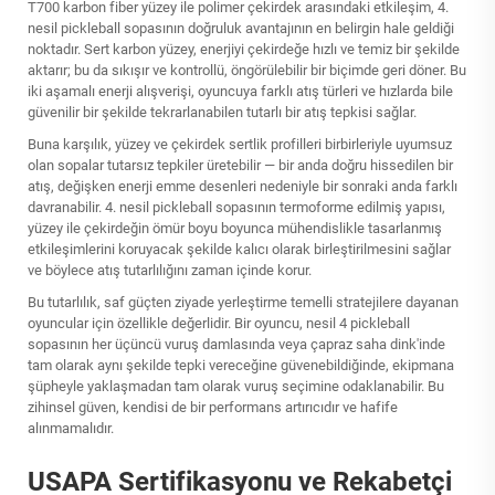
T700 karbon fiber yüzey ile polimer çekirdek arasındaki etkileşim, 4.
nesil pickleball sopasının doğruluk avantajının en belirgin hale geldiği
noktadır. Sert karbon yüzey, enerjiyi çekirdeğe hızlı ve temiz bir şekilde
aktarır; bu da sıkışır ve kontrollü, öngörülebilir bir biçimde geri döner. Bu
iki aşamalı enerji alışverişi, oyuncuya farklı atış türleri ve hızlarda bile
güvenilir bir şekilde tekrarlanabilen tutarlı bir atış tepkisi sağlar.
Buna karşılık, yüzey ve çekirdek sertlik profilleri birbirleriyle uyumsuz
olan sopalar tutarsız tepkiler üretebilir — bir anda doğru hissedilen bir
atış, değişken enerji emme desenleri nedeniyle bir sonraki anda farklı
davranabilir. 4. nesil pickleball sopasının termoforme edilmiş yapısı,
yüzey ile çekirdeğin ömür boyu boyunca mühendislikle tasarlanmış
etkileşimlerini koruyacak şekilde kalıcı olarak birleştirilmesini sağlar
ve böylece atış tutarlılığını zaman içinde korur.
Bu tutarlılık, saf güçten ziyade yerleştirme temelli stratejilere dayanan
oyuncular için özellikle değerlidir. Bir oyuncu, nesil 4 pickleball
sopasının her üçüncü vuruş damlasında veya çapraz saha dink'inde
tam olarak aynı şekilde tepki vereceğine güvenebildiğinde, ekipmana
şüpheyle yaklaşmadan tam olarak vuruş seçimine odaklanabilir. Bu
zihinsel güven, kendisi de bir performans artırıcıdır ve hafife
alınmamalıdır.
USAPA Sertifikasyonu ve Rekabetçi