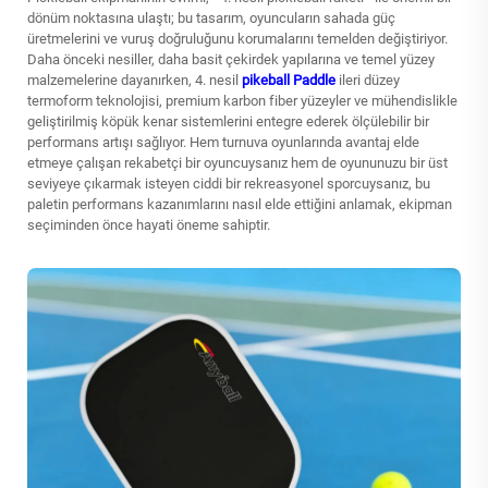
dönüm noktasına ulaştı; bu tasarım, oyuncuların sahada güç
üretmelerini ve vuruş doğruluğunu korumalarını temelden değiştiriyor.
Daha önceki nesiller, daha basit çekirdek yapılarına ve temel yüzey
malzemelerine dayanırken, 4. nesil
pikeball Paddle
ileri düzey
termoform teknolojisi, premium karbon fiber yüzeyler ve mühendislikle
geliştirilmiş köpük kenar sistemlerini entegre ederek ölçülebilir bir
performans artışı sağlıyor. Hem turnuva oyunlarında avantaj elde
etmeye çalışan rekabetçi bir oyuncuysanız hem de oyununuzu bir üst
seviyeye çıkarmak isteyen ciddi bir rekreasyonel sporcuysanız, bu
paletin performans kazanımlarını nasıl elde ettiğini anlamak, ekipman
seçiminden önce hayati öneme sahiptir.