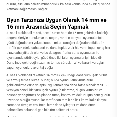
durum, alıcıların paletin mühendislik kalitesi konusunda ek bir güvence
katmanı sağlamasını sağlar.
Oyun Tarzınıza Uygun Olarak 14 mm ve
16 mm Arasında Seçim Yapmak
4. nesil pickleball raketi, hem 14 mm hem de 16 mm çekirdek kalınlığı
seçenekleriyle sunulur ve bu seçim, raketin bireysel oyuncular için
gücü doğrudan mı yoksa isabeti mi artıracağını doğrudan etkiler. 14
mm’lik çekirdek, daha sert ve daha tepkisiz bir his verir; topun çıkış hızı
biraz daha yüksek olur ve bu da agresif arka saha oyuncuları ile
oyunlarında sürükleyici gücü öncelikli kılan oyuncular için idealdir.
Daha ince çekirdeğin azalmış temas süresi, hızlı ve kararlı vuruşlar
yapan oyunculara avantaj sağlar.
4. nesil pickleball raketinin 16 mm’lik çekirdeği, daha yumuşak bir his
ve artmış temas süresi sunar; bu da oyuncuların vuruşlarını
şekillendirmelerine ve spin uygulamalarına daha fazla olanak tanır. Bu
versiyon genellikle yumuşak oyunu (dink atma, düşüş vuruşları ve
hassas yerleştirme) ön planda tutan, kontrol ve dokunuşun ham gücün
üzerinde olduğu oyuncular tarafından tercih edilir. Ekstra kalınlık aynı
zamanda titreşim emilimini biraz daha iyileştirir ve daha önce
bahsedilen dokunsal geri bildirim kalitesini artırır.