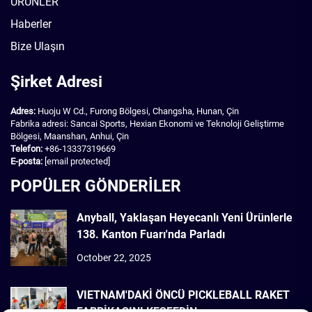
ÜRÜNLER
Haberler
Bize Ulaşın
Şirket Adresi
Adres:
Huoju W Cd., Furong Bölgesi, Changsha, Hunan, Çin
Fabrika adresi: Sancai Sports, Hexian Ekonomi ve Teknoloji Geliştirme
Bölgesi, Maanshan, Anhui, Çin
Telefon:
+86-13337319669
E-posta:
[email protected]
POPÜLER GÖNDERİLER
Anyball, Yaklaşan Heyecanlı Yeni Ürünlerle
138. Kanton Fuarı'nda Parladı
October 22, 2025
VIETNAM'DAKİ ÖNCÜ PICKLEBALL RAKET
FABRİKASINI KEŞFEDİN