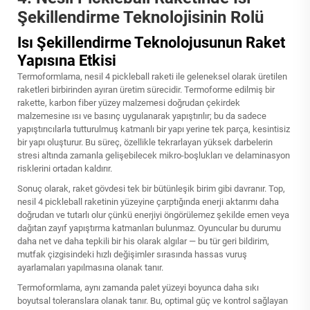
Şekillendirme Teknolojisinin Rolü
Isı Şekillendirme Teknolojusunun Raket
Yapısına Etkisi
Termoformlama, nesil 4 pickleball raketi ile geleneksel olarak üretilen
raketleri birbirinden ayıran üretim sürecidir. Termoforme edilmiş bir
rakette, karbon fiber yüzey malzemesi doğrudan çekirdek
malzemesine ısı ve basınç uygulanarak yapıştırılır; bu da sadece
yapıştırıcılarla tutturulmuş katmanlı bir yapı yerine tek parça, kesintisiz
bir yapı oluşturur. Bu süreç, özellikle tekrarlayan yüksek darbelerin
stresi altında zamanla gelişebilecek mikro-boşlukları ve delaminasyon
risklerini ortadan kaldırır.
Sonuç olarak, raket gövdesi tek bir bütünleşik birim gibi davranır. Top,
nesil 4 pickleball raketinin yüzeyine çarptığında enerji aktarımı daha
doğrudan ve tutarlı olur çünkü enerjiyi öngörülemez şekilde emen veya
dağıtan zayıf yapıştırma katmanları bulunmaz. Oyuncular bu durumu
daha net ve daha tepkili bir his olarak algılar — bu tür geri bildirim,
mutfak çizgisindeki hızlı değişimler sırasında hassas vuruş
ayarlamaları yapılmasına olanak tanır.
Termoformlama, aynı zamanda palet yüzeyi boyunca daha sıkı
boyutsal toleranslara olanak tanır. Bu, optimal güç ve kontrol sağlayan