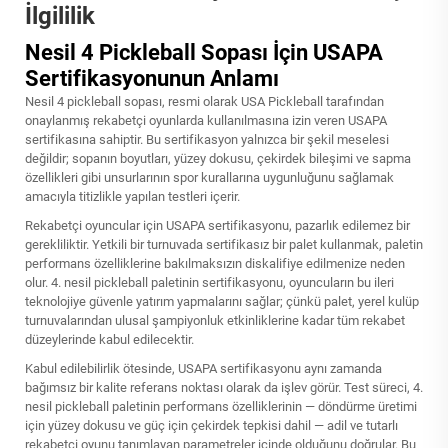
İlgililik
Nesil 4 Pickleball Sopası İçin USAPA
Sertifikasyonunun Anlamı
Nesil 4 pickleball sopası, resmi olarak USA Pickleball tarafından
onaylanmış rekabetçi oyunlarda kullanılmasına izin veren USAPA
sertifikasına sahiptir. Bu sertifikasyon yalnızca bir şekil meselesi
değildir; sopanın boyutları, yüzey dokusu, çekirdek bileşimi ve sapma
özellikleri gibi unsurlarının spor kurallarına uygunluğunu sağlamak
amacıyla titizlikle yapılan testleri içerir.
Rekabetçi oyuncular için USAPA sertifikasyonu, pazarlık edilemez bir
gerekliliktir. Yetkili bir turnuvada sertifikasız bir palet kullanmak, paletin
performans özelliklerine bakılmaksızın diskalifiye edilmenize neden
olur. 4. nesil pickleball paletinin sertifikasyonu, oyuncuların bu ileri
teknolojiye güvenle yatırım yapmalarını sağlar; çünkü palet, yerel kulüp
turnuvalarından ulusal şampiyonluk etkinliklerine kadar tüm rekabet
düzeylerinde kabul edilecektir.
Kabul edilebilirlik ötesinde, USAPA sertifikasyonu aynı zamanda
bağımsız bir kalite referans noktası olarak da işlev görür. Test süreci, 4.
nesil pickleball paletinin performans özelliklerinin — döndürme üretimi
için yüzey dokusu ve güç için çekirdek tepkisi dahil — adil ve tutarlı
rekabetçi oyunu tanımlayan parametreler içinde olduğunu doğrular. Bu