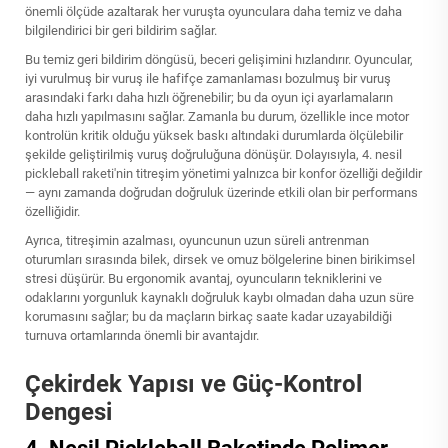
önemli ölçüde azaltarak her vuruşta oyunculara daha temiz ve daha
bilgilendirici bir geri bildirim sağlar.
Bu temiz geri bildirim döngüsü, beceri gelişimini hızlandırır. Oyuncular,
iyi vurulmuş bir vuruş ile hafifçe zamanlaması bozulmuş bir vuruş
arasındaki farkı daha hızlı öğrenebilir; bu da oyun içi ayarlamaların
daha hızlı yapılmasını sağlar. Zamanla bu durum, özellikle ince motor
kontrolün kritik olduğu yüksek baskı altındaki durumlarda ölçülebilir
şekilde geliştirilmiş vuruş doğruluğuna dönüşür. Dolayısıyla, 4. nesil
pickleball raketi'nin titreşim yönetimi yalnızca bir konfor özelliği değildir
— aynı zamanda doğrudan doğruluk üzerinde etkili olan bir performans
özelliğidir.
Ayrıca, titreşimin azalması, oyuncunun uzun süreli antrenman
oturumları sırasında bilek, dirsek ve omuz bölgelerine binen birikimsel
stresi düşürür. Bu ergonomik avantaj, oyuncuların tekniklerini ve
odaklarını yorgunluk kaynaklı doğruluk kaybı olmadan daha uzun süre
korumasını sağlar; bu da maçların birkaç saate kadar uzayabildiği
turnuva ortamlarında önemli bir avantajdır.
Çekirdek Yapısı ve Güç-Kontrol
Dengesi