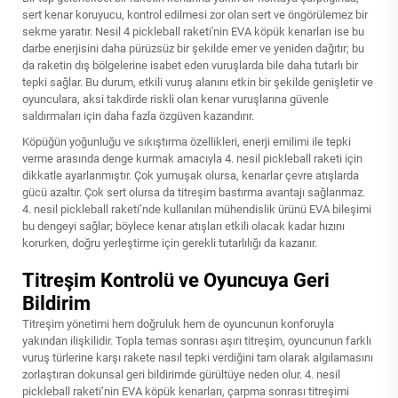
sert kenar koruyucu, kontrol edilmesi zor olan sert ve öngörülemez bir
sekme yaratır. Nesil 4 pickleball raketi'nin EVA köpük kenarları ise bu
darbe enerjisini daha pürüzsüz bir şekilde emer ve yeniden dağıtır; bu
da raketin dış bölgelerine isabet eden vuruşlarda bile daha tutarlı bir
tepki sağlar. Bu durum, etkili vuruş alanını etkin bir şekilde genişletir ve
oyunculara, aksi takdirde riskli olan kenar vuruşlarına güvenle
saldırmaları için daha fazla özgüven kazandırır.
Köpüğün yoğunluğu ve sıkıştırma özellikleri, enerji emilimi ile tepki
verme arasında denge kurmak amacıyla 4. nesil pickleball raketi için
dikkatle ayarlanmıştır. Çok yumuşak olursa, kenarlar çevre atışlarda
gücü azaltır. Çok sert olursa da titreşim bastırma avantajı sağlanmaz.
4. nesil pickleball raketi’nde kullanılan mühendislik ürünü EVA bileşimi
bu dengeyi sağlar; böylece kenar atışları etkili olacak kadar hızını
korurken, doğru yerleştirme için gerekli tutarlılığı da kazanır.
Titreşim Kontrolü ve Oyuncuya Geri
Bildirim
Titreşim yönetimi hem doğruluk hem de oyuncunun konforuyla
yakından ilişkilidir. Topla temas sonrası aşırı titreşim, oyuncunun farklı
vuruş türlerine karşı rakete nasıl tepki verdiğini tam olarak algılamasını
zorlaştıran dokunsal geri bildirimde gürültüye neden olur. 4. nesil
pickleball raketi’nin EVA köpük kenarları, çarpma sonrası titreşimi