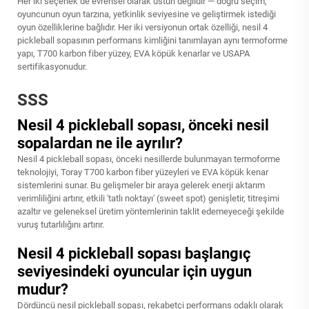
Her iki seçenek de evrensel olarak üstün değildir — doğru seçim,
oyuncunun oyun tarzına, yetkinlik seviyesine ve geliştirmek istediği
oyun özelliklerine bağlıdır. Her iki versiyonun ortak özelliği, nesil 4
pickleball sopasının performans kimliğini tanımlayan aynı termoforme
yapı, T700 karbon fiber yüzey, EVA köpük kenarlar ve USAPA
sertifikasyonudur.
SSS
Nesil 4 pickleball sopası, önceki nesil
sopalardan ne ile ayrılır?
Nesil 4 pickleball sopası, önceki nesillerde bulunmayan termoforme
teknolojiyi, Toray T700 karbon fiber yüzeyleri ve EVA köpük kenar
sistemlerini sunar. Bu gelişmeler bir araya gelerek enerji aktarım
verimliliğini artırır, etkili 'tatlı noktayı' (sweet spot) genişletir, titreşimi
azaltır ve geleneksel üretim yöntemlerinin taklit edemeyeceği şekilde
vuruş tutarlılığını artırır.
Nesil 4 pickleball sopası başlangıç
seviyesindeki oyuncular için uygun
mudur?
Dördüncü nesil pickleball sopası, rekabetçi performans odaklı olarak