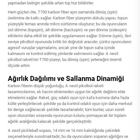
yapmadan belirgin şekilde artan top hızı bildirirler.
Ham güçten öte, T700 karbon fiber aynı zamanda dönüş (spin)
üretimine de katkı sağlar. Karbon fiber yüzeyinin dokulu yapısı, topun
yüzeyiyle temas anında mikro sürtünme oluşturur; bu da oyuncuların
üst dönme (topspin), alt dönme (backspin) ve yan dönme (sidespin)
etkilerini daha etkili bir şekilde uygulamasını sağlar. Dönme (spin), ileri
seviye pikolbol oyununda kritik bir doğruluk aracıdır; çünkü oyuncuların
agresif vuruşlar yapmalarını, ancak yine de topun saha içinde
kalmasını ve kontrol edilmiş yönlerde sekmesini sağlar. 4. nesil
pikolbol raketi'nin T700 yüzeyi, bu dönüş (spin) yeteneğini önemli
ölçüde artırır.
Ağırlık Dağılımı ve Sallanma Dinamiği
Karbon fiberin düşük yoğunluğu, 4. nesil pikolbol raketi
tasarımcılarının, ek hacim eklemeden uygun bir ağırlık dağılımı elde
etmelerini sağlar. Raket, güç odaklı oyun için kafa kısmına daha fazla
kütle yerleştirilecek şekilde ya da kontrol odaklı oyun için daha merkezî
bir denge sağlanacak şekilde tasarlanabilir; tüm bunlar, uzun süreli
oyun oturumları sırasında oyuncunun kolunu yormayacak bir toplam
ağırlık aralığında kalacak şekilde gerçekleştirilir.
4. nesil pickleball sopası, 14 mm ve 16 mm kalınlığında çekirdek
seçenekleriyle sunulmaktadır; bu da oyuncuların sopanın ağırlığını ve