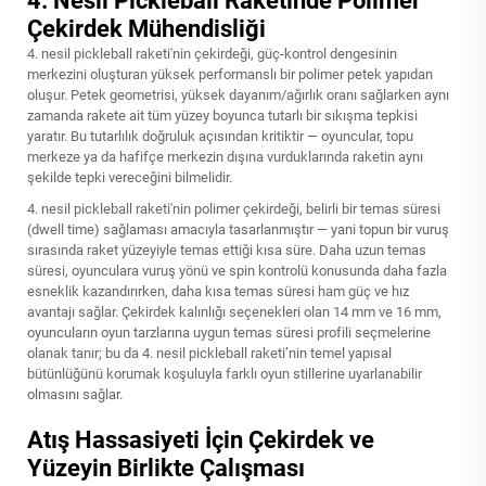
4. Nesil Pickleball Raketinde Polimer
Çekirdek Mühendisliği
4. nesil pickleball raketi'nin çekirdeği, güç-kontrol dengesinin
merkezini oluşturan yüksek performanslı bir polimer petek yapıdan
oluşur. Petek geometrisi, yüksek dayanım/ağırlık oranı sağlarken aynı
zamanda rakete ait tüm yüzey boyunca tutarlı bir sıkışma tepkisi
yaratır. Bu tutarlılık doğruluk açısından kritiktir — oyuncular, topu
merkeze ya da hafifçe merkezin dışına vurduklarında raketin aynı
şekilde tepki vereceğini bilmelidir.
4. nesil pickleball raketi'nin polimer çekirdeği, belirli bir temas süresi
(dwell time) sağlaması amacıyla tasarlanmıştır — yani topun bir vuruş
sırasında raket yüzeyiyle temas ettiği kısa süre. Daha uzun temas
süresi, oyunculara vuruş yönü ve spin kontrolü konusunda daha fazla
esneklik kazandırırken, daha kısa temas süresi ham güç ve hız
avantajı sağlar. Çekirdek kalınlığı seçenekleri olan 14 mm ve 16 mm,
oyuncuların oyun tarzlarına uygun temas süresi profili seçmelerine
olanak tanır; bu da 4. nesil pickleball raketi’nin temel yapısal
bütünlüğünü korumak koşuluyla farklı oyun stillerine uyarlanabilir
olmasını sağlar.
Atış Hassasiyeti İçin Çekirdek ve
Yüzeyin Birlikte Çalışması