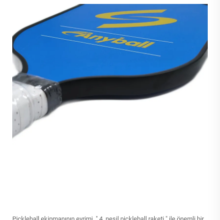
Pickleball ekipmanının evrimi, "
4. nesil pickleball raketi
" ile önemli bir