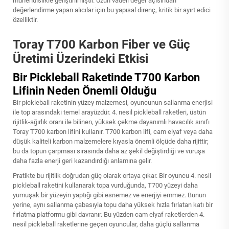
mühendislikle geliştirilmiştir. Uzun vadeli değer açısından
değerlendirme yapan alıcılar için bu yapısal direnç, kritik bir ayırt edici
özelliktir.
Toray T700 Karbon Fiber ve Güç
Üretimi Üzerindeki Etkisi
Bir Pickleball Raketinde T700 Karbon
Lifinin Neden Önemli Olduğu
Bir pickleball raketinin yüzey malzemesi, oyuncunun sallanma enerjisi
ile top arasındaki temel arayüzdür. 4. nesil pickleball raketleri, üstün
rijitlik-ağırlık oranı ile bilinen, yüksek çekme dayanımlı havacılık sınıfı
Toray T700 karbon lifini kullanır. T700 karbon lifi, cam elyaf veya daha
düşük kaliteli karbon malzemelere kıyasla önemli ölçüde daha rijittir;
bu da topun çarpması sırasında daha az şekil değiştirdiği ve vuruşa
daha fazla enerji geri kazandırdığı anlamına gelir.
Pratikte bu rijitlik doğrudan güç olarak ortaya çıkar. Bir oyuncu 4. nesil
pickleball raketini kullanarak topa vurduğunda, T700 yüzeyi daha
yumuşak bir yüzeyin yaptığı gibi esnemez ve enerjiyi emmez. Bunun
yerine, aynı sallanma çabasıyla topu daha yüksek hızla fırlatan katı bir
fırlatma platformu gibi davranır. Bu yüzden cam elyaf raketlerden 4.
nesil pickleball raketlerine geçen oyuncular, daha güçlü sallanma