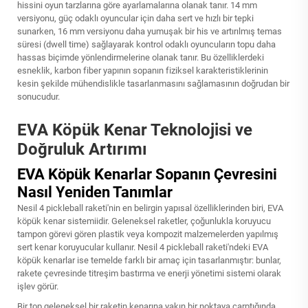
hissini oyun tarzlarına göre ayarlamalarına olanak tanır. 14 mm
versiyonu, güç odaklı oyuncular için daha sert ve hızlı bir tepki
sunarken, 16 mm versiyonu daha yumuşak bir his ve artırılmış temas
süresi (dwell time) sağlayarak kontrol odaklı oyuncuların topu daha
hassas biçimde yönlendirmelerine olanak tanır. Bu özelliklerdeki
esneklik, karbon fiber yapının sopanın fiziksel karakteristiklerinin
kesin şekilde mühendislikle tasarlanmasını sağlamasının doğrudan bir
sonucudur.
EVA Köpük Kenar Teknolojisi ve
Doğruluk Artırımı
EVA Köpük Kenarlar Sopanın Çevresini
Nasıl Yeniden Tanımlar
Nesil 4 pickleball raketi'nin en belirgin yapısal özelliklerinden biri, EVA
köpük kenar sistemiidir. Geleneksel raketler, çoğunlukla koruyucu
tampon görevi gören plastik veya kompozit malzemelerden yapılmış
sert kenar koruyucular kullanır. Nesil 4 pickleball raketi'ndeki EVA
köpük kenarlar ise temelde farklı bir amaç için tasarlanmıştır: bunlar,
rakete çevresinde titreşim bastırma ve enerji yönetimi sistemi olarak
işlev görür.
Bir top geleneksel bir raketin kenarına yakın bir noktaya çarptığında,