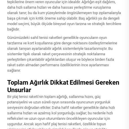
tepkilerine önem veren oyuncular için idealdir. Ağırlığın eşit dağılımı,
daha hızlı sallama hızları ve daha hassas yerleştirme vuruşlarına
olanak tanır; bu da kum yüzeylerinde öngörülemeyen top zıplamalarıyla
başa çıkmak için kritik öneme sahip olabilir. Baş ağırlıklı ya da dengeli
model seçimi, büyük ölçüde bireysel oyun tarzına ve stratejik tercihlere
bağlıdır.
Günümüzdeki sahil tenisi raketleri genellikle oyuncuların oyun
tarzlarına ve kort koşullarına göre denge noktasını özelleştirmelerine
olanak tanıyan ayarlanabilir ağırlık sistemleriyle tasarlanmıştır. Bu
sistemler tipik olarak raket çerçevesinin stratejik noktalarına
yerleştirilen çıkarılabilir ağırlıklardan oluşur ve böylece birden fazla
raket satın almadan performans özelliklerinin ince ayarlanması
sağlanır.
Toplam Ağırlık Dikkat Edilmesi Gereken
Unsurlar
Bir plaj tenisi raketi'nin toplam ağırlığı, sallanma hızını, güç
potansiyelini ve uzun süreli oyun sırasında oyuncunun yorgunluk
seviyesini doğrudan etkiler. Daha hafif raketler genellikle daha hızlı
sallanma hızları ve azalmış kol yorgunluğu sağlar; bu nedenle hızlı
refleksleri ve uzun oyun oturumlarını öncelikleyen oyuncular için
uygundur. Ancak aşırı hafif plaj tenisi raketleri, özellikle topun