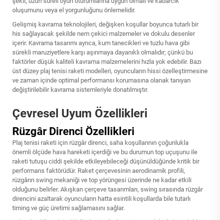
şekli, uzun süreli oyun oturumlarına uygun olmalı ve kabarcık
oluşumunu veya el yorgunluğunu önlemelidir.
Gelişmiş kavrama teknolojileri, değişken koşullar boyunca tutarlı bir
his sağlayacak şekilde nem çekici malzemeler ve dokulu desenler
içerir. Kavrama tasarımı ayrıca, kum tanecikleri ve tuzlu hava gibi
sürekli maruziyetlere karşı aşınmaya dayanıklı olmalıdır; çünkü bu
faktörler düşük kaliteli kavrama malzemelerini hızla yok edebilir. Bazı
üst düzey plaj tenisi raketi modelleri, oyuncuların hissi özelleştirmesine
ve zaman içinde optimal performansı korumasına olanak tanıyan
değiştirilebilir kavrama sistemleriyle donatılmıştır.
Çevresel Uyum Özellikleri
Rüzgâr Direnci Özellikleri
Plaj tenisi raketi için rüzgâr direnci, saha koşullarının çoğunlukla
önemli ölçüde hava hareketi içerdiği ve bu durumun top uçuşunu ile
raketi tutuşu ciddi şekilde etkileyebileceği düşünüldüğünde kritik bir
performans faktörüdür. Raket çerçevesinin aerodinamik profili,
rüzgârın swing mekaniği ve top yörüngesi üzerinde ne kadar etkili
olduğunu belirler. Akışkan çerçeve tasarımları, swing sırasında rüzgâr
direncini azaltarak oyuncuların hatta esintili koşullarda bile tutarlı
timing ve güç üretimi sağlamasını sağlar.