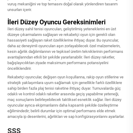
vuruş mekaniğini ve top temasını doğal olarak yönlendiren tasarım
unsurları içerir.
İleri Düzey Oyuncu Gereksinimleri
İleri düzey sahil tenisi oyuncuları, geliştirilmiş yeteneklerini en üst
düzeye çıkarmalarını sağlayan ve rekabetçi oyun için gerekli olan
hassasiyeti sağlayan raket özelliklerine ihtiyaç duyar. Bu oyuncular,
daha az deneyimli oyuncuları aşırı zorlayabilecek özel malzemelerin,
kesin ağırlık dağılımlarının ve tepkisel üretim tekniklerinin performans
avantajlarından etkili bir şekilde yararlanabilir. İleri düzey raketler,
bağışlayıcılıktan ziyade maksimum performans potansiyelini
önceliklendirir.
Rekabetçi oyuncular, değişen oyun koşullarına, rakip oyun stillerine ve
stratejik yaklaşımlara uyum sağlamak için genellikle farklı özelliklere
sahip birden fazla plaj tenisi raketine ihtiyaç duyar. Turnuvalarda güç
odaklı ve kontrol odaklı raketler arasında geçiş yapabilme yeteneği,
maç sonuçlarını belirleyebilecek taktiksel esneklik sağlar. İleri düzey
oyuncular ayrıca ekipmanlarını daha kapsamlı şekilde özelleştirme
eğilimindedir; belirli durumlar için optimal performans elde etmek
amacıyla ip desenlerini, ağırlıkları ve sap konfigürasyonlarını ayarlarlar.
SSS