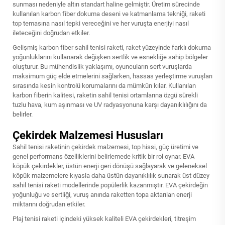
sunması nedeniyle altın standart haline gelmiştir. Üretim sürecinde
kullanılan karbon fiber dokuma deseni ve katmanlama tekniği, raketi
top temasına nasıl tepki vereceğini ve her vuruşta enerjiyi nasıl
ileteceğini doğrudan etkiler.
Gelişmiş karbon fiber sahil tenisi raketi, raket yüzeyinde farklı dokuma
yoğunluklarını kullanarak değişken sertlik ve esnekliğe sahip bölgeler
oluşturur. Bu mühendislik yaklaşımı, oyuncuların sert vuruşlarda
maksimum güç elde etmelerini sağlarken, hassas yerleştirme vuruşları
sırasında kesin kontrolü korumalarını da mümkün kılar. Kullanılan
karbon fiberin kalitesi, raketin sahil tenisi ortamlarına özgü sürekli
tuzlu hava, kum aşınması ve UV radyasyonuna karşı dayanıklılığını da
belirler.
Çekirdek Malzemesi Hususları
Sahil tenisi raketinin çekirdek malzemesi, top hissi, güç üretimi ve
genel performans özelliklerini belirlemede kritik bir rol oynar. EVA
köpük çekirdekler, üstün enerji geri dönüşü sağlayarak ve geleneksel
köpük malzemelere kıyasla daha üstün dayanıklılık sunarak üst düzey
sahil tenisi raketi modellerinde popülerlik kazanmıştır. EVA çekirdeğin
yoğunluğu ve sertliği, vuruş anında raketten topa aktarılan enerji
miktarını doğrudan etkiler.
Plaj tenisi raketi içindeki yüksek kaliteli EVA çekirdekleri, titreşim