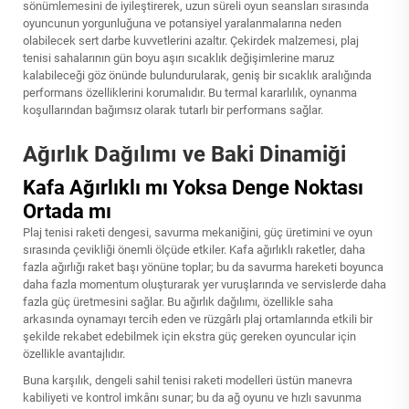
sönümlemesini de iyileştirerek, uzun süreli oyun seansları sırasında
oyuncunun yorgunluğuna ve potansiyel yaralanmalarına neden
olabilecek sert darbe kuvvetlerini azaltır. Çekirdek malzemesi, plaj
tenisi sahalarının gün boyu aşırı sıcaklık değişimlerine maruz
kalabileceği göz önünde bulundurularak, geniş bir sıcaklık aralığında
performans özelliklerini korumalıdır. Bu termal kararlılık, oynanma
koşullarından bağımsız olarak tutarlı bir performans sağlar.
Ağırlık Dağılımı ve Baki Dinamiği
Kafa Ağırlıklı mı Yoksa Denge Noktası
Ortada mı
Plaj tenisi raketi dengesi, savurma mekaniğini, güç üretimini ve oyun
sırasında çevikliği önemli ölçüde etkiler. Kafa ağırlıklı raketler, daha
fazla ağırlığı raket başı yönüne toplar; bu da savurma hareketi boyunca
daha fazla momentum oluşturarak yer vuruşlarında ve servislerde daha
fazla güç üretmesini sağlar. Bu ağırlık dağılımı, özellikle saha
arkasında oynamayı tercih eden ve rüzgârlı plaj ortamlarında etkili bir
şekilde rekabet edebilmek için ekstra güç gereken oyuncular için
özellikle avantajlıdır.
Buna karşılık, dengeli sahil tenisi raketi modelleri üstün manevra
kabiliyeti ve kontrol imkânı sunar; bu da ağ oyunu ve hızlı savunma