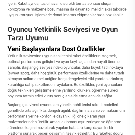
içerir. Raket ayrıca, tuzlu hava ile sürekli temas sonucu oluşan
korozyona ve malzeme bozulmasına da dayanabilmelidir; aksi takdirde
uygun koruyucu işlemlerle donatılmamış ekipmanlar hızla bozulabilir.
Oyuncu Yetkinlik Seviyesi ve Oyun
Tarzı Uyumu
Yeni Başlayanlara Dost Özellikler
Yetkinlik seviyesine uygun sahil tenisi raket özelliklerini seçmek,
optimal performans gelişimi ve oyun keyfi açısından hayati öneme
sahiptir. Başlangıç seviyesindeki oyuncular, daha büyük tatlı noktaya
(sweet spot), daha hoşgörülü performans özelliklerine ve daha tutarlı
olmayan sallama mekaniğine karşı dengeleyici etki yaratan artırılmış
kararlılığa sahip raketlerden faydalanır. Bu özellikler, yeni oyuncuların
doğru teknikleri geliştirmelerine yardımcı olurken, öğrenme süreci
boyunca tatmin edici vuruş sonuçları elde etmelerini de sağlar.
Başlangıç seviyesi oyunculara yönelik sahil tenisi raketi modelleri
genellikle orta ağırlıkta, dengeli ağırlık dağılımına sahip ve maksimum
performans yerine konfor ile dayanıklılığı öne çıkaran yapı
malzemelerinden üretilir. Amac, ekipmanı aşırı zorlayan ve öğrenme
sürecinde kaçınılmaz olarak yapılan hatalara karşı dayanıklı bir
platform sunarak beceri gelişimini teşvik etmektir. Bu raketler, doğru