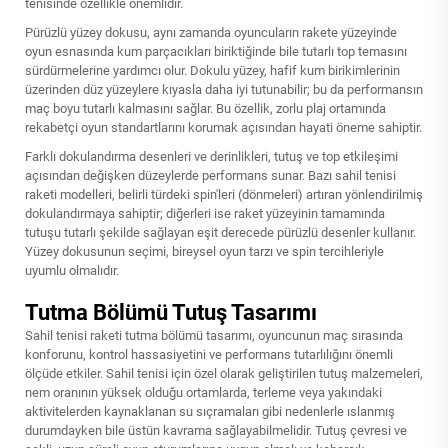
tenisinde özellikle önemlidir.
Pürüzlü yüzey dokusu, aynı zamanda oyuncuların rakete yüzeyinde
oyun esnasında kum parçacıkları biriktiğinde bile tutarlı top temasını
sürdürmelerine yardımcı olur. Dokulu yüzey, hafif kum birikimlerinin
üzerinden düz yüzeylere kıyasla daha iyi tutunabilir; bu da performansın
maç boyu tutarlı kalmasını sağlar. Bu özellik, zorlu plaj ortamında
rekabetçi oyun standartlarını korumak açısından hayati öneme sahiptir.
Farklı dokulandırma desenleri ve derinlikleri, tutuş ve top etkileşimi
açısından değişken düzeylerde performans sunar. Bazı sahil tenisi
raketi modelleri, belirli türdeki spin'leri (dönmeleri) artıran yönlendirilmiş
dokulandırmaya sahiptir; diğerleri ise raket yüzeyinin tamamında
tutuşu tutarlı şekilde sağlayan eşit derecede pürüzlü desenler kullanır.
Yüzey dokusunun seçimi, bireysel oyun tarzı ve spin tercihleriyle
uyumlu olmalıdır.
Tutma Bölümü Tutuş Tasarımı
Sahil tenisi raketi tutma bölümü tasarımı, oyuncunun maç sırasında
konforunu, kontrol hassasiyetini ve performans tutarlılığını önemli
ölçüde etkiler. Sahil tenisi için özel olarak geliştirilen tutuş malzemeleri,
nem oranının yüksek olduğu ortamlarda, terleme veya yakındaki
aktivitelerden kaynaklanan su sıçramaları gibi nedenlerle ıslanmış
durumdayken bile üstün kavrama sağlayabilmelidir. Tutuş çevresi ve