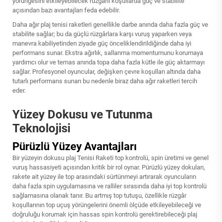
yörüngesini etkileyebilecek rüzgârlı koşullarda güç ve stabilite
açısından bazı avantajları feda edebilir.
Daha ağır plaj tenisi raketleri genellikle darbe anında daha fazla güç ve
stabilite sağlar; bu da güçlü rüzgârlara karşı vuruş yaparken veya
manevra kabiliyetinden ziyade güç önceliklendirildiğinde daha iyi
performans sunar. Ekstra ağırlık, sallanma momentumunu korumaya
yardımcı olur ve temas anında topa daha fazla kütle ile güç aktarmayı
sağlar. Profesyonel oyuncular, değişken çevre koşulları altında daha
tutarlı performans sunan bu nedenle biraz daha ağır raketleri tercih
eder.
Yüzey Dokusu ve Tutunma
Teknolojisi
Pürüzlü Yüzey Avantajları
Bir yüzeyin dokusu
plaj Tenisi Raketi
top kontrolü, spin üretimi ve genel
vuruş hassasiyeti açısından kritik bir rol oynar. Pürüzlü yüzey dokuları,
rakete ait yüzey ile top arasındaki sürtünmeyi artırarak oyuncuların
daha fazla spin uygulamasına ve ralliler sırasında daha iyi top kontrolü
sağlamasına olanak tanır. Bu artmış top tutuşu, özellikle rüzgâr
koşullarının top uçuş yörüngelerini önemli ölçüde etkileyebileceği ve
doğruluğu korumak için hassas spin kontrolü gerektirebileceği plaj