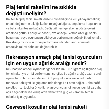
Plaj tenisi raketimi ne sıklıkla
değiştirmeliyim?
Kaliteli bir plaj tenisi raketi, düzenli oynandığında 2-3 yıl dayanmalıdır;
ancak değiştirme sıklığı, kullanım yoğunluğuna, depolama koşullarına
ve bakım kalitesine bağlıdır. Değiştirilmesi gerekenin göstergeleri
arasında görünür çerçeve hasarı, azalan tepki verme özelliği, sapın
bozulması veya oyununuzu etkileyen performans değişiklikleri yer alır.
Rekabetçi oyuncular, zirve performans standartlarını korumak
amacıyla raketi daha sık değiştirebilir.
Rekreasyon amaçlı plaj tenisi oyuncuları
için en uygun ağırlık aralığı nedir?
Rekreasyon amaçlı oyuncular genellikle 340–370 gram ağırlığında plaj
tenisi raketiyle en iyi performansı sergiler. Bu ağırlık aralığı, uzun süreli
oyun oturumları sırasında aşırı kol yorgunluğuna neden olmadan
manevra kabiliyeti ile güç arasında dengeli bir oran sağlar. Daha hafif
raketler, hızlı tepkiler öncelikli olan oyuncular için uygundur; biraz daha
ağır seçenekler ise vuruşlarda daha fazla güç ve kararlılık tercih
edenler için uygundur.
Çevresel koşullar plaj tenisi raketi