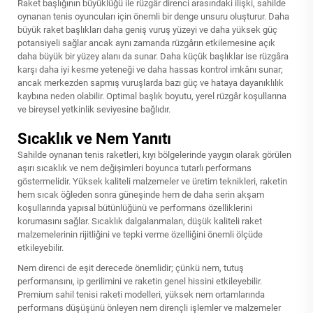
Raket başlığının büyüklüğü ile rüzgâr direnci arasındaki ilişki, sahilde
oynanan tenis oyuncuları için önemli bir denge unsuru oluşturur. Daha
büyük raket başlıkları daha geniş vuruş yüzeyi ve daha yüksek güç
potansiyeli sağlar ancak aynı zamanda rüzgârın etkilemesine açık
daha büyük bir yüzey alanı da sunar. Daha küçük başlıklar ise rüzgâra
karşı daha iyi kesme yeteneği ve daha hassas kontrol imkânı sunar;
ancak merkezden sapmış vuruşlarda bazı güç ve hataya dayanıklılık
kaybına neden olabilir. Optimal başlık boyutu, yerel rüzgâr koşullarına
ve bireysel yetkinlik seviyesine bağlıdır.
Sıcaklık ve Nem Yanıtı
Sahilde oynanan tenis raketleri, kıyı bölgelerinde yaygın olarak görülen
aşırı sıcaklık ve nem değişimleri boyunca tutarlı performans
göstermelidir. Yüksek kaliteli malzemeler ve üretim teknikleri, raketin
hem sıcak öğleden sonra güneşinde hem de daha serin akşam
koşullarında yapısal bütünlüğünü ve performans özelliklerini
korumasını sağlar. Sıcaklık dalgalanmaları, düşük kaliteli raket
malzemelerinin rijitliğini ve tepki verme özelliğini önemli ölçüde
etkileyebilir.
Nem direnci de eşit derecede önemlidir; çünkü nem, tutuş
performansını, ip gerilimini ve raketin genel hissini etkileyebilir.
Premium sahil tenisi raketi modelleri, yüksek nem ortamlarında
performans düşüşünü önleyen nem dirençli işlemler ve malzemeler