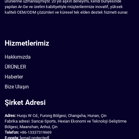
ürünlerine uzmanlaşmıştır. 20 yılı aşkın deneyimi, kendi bünyesinde
yapılan Ar-Ge ve üretim kabiliyetiyle müşterilerimize inovatif, yüksek
kaliteli OEM/ODM çözümleri ve küresel tek elden destek hizmeti sunar.
Hizmetlerimiz
Hakkımızda
ÜRÜNLER
Haberler
Bize Ulaşın
Şirket Adresi
Adres:
Huoju W Cd., Furong Bölgesi, Changsha, Hunan, Çin
Fabrika adresi: Sancai Sports, Hexian Ekonomi ve Teknoloji Geliştirme
Bölgesi, Maanshan, Anhui, Çin
Telefon:
+86-13337319669
E-posta:
[email protected]