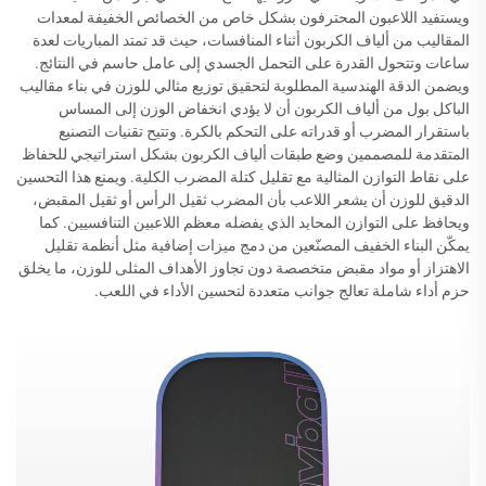
ويستفيد اللاعبون المحترفون بشكل خاص من الخصائص الخفيفة لمعدات
المقاليب من ألياف الكربون أثناء المنافسات، حيث قد تمتد المباريات لعدة
ساعات وتتحول القدرة على التحمل الجسدي إلى عامل حاسم في النتائج.
ويضمن الدقة الهندسية المطلوبة لتحقيق توزيع مثالي للوزن في بناء مقاليب
الباكل بول من ألياف الكربون أن لا يؤدي انخفاض الوزن إلى المساس
باستقرار المضرب أو قدراته على التحكم بالكرة. وتتيح تقنيات التصنيع
المتقدمة للمصممين وضع طبقات ألياف الكربون بشكل استراتيجي للحفاظ
على نقاط التوازن المثالية مع تقليل كتلة المضرب الكلية. ويمنع هذا التحسين
الدقيق للوزن أن يشعر اللاعب بأن المضرب ثقيل الرأس أو ثقيل المقبض،
ويحافظ على التوازن المحايد الذي يفضله معظم اللاعبين التنافسيين. كما
يمكّن البناء الخفيف المصنّعين من دمج ميزات إضافية مثل أنظمة تقليل
الاهتزاز أو مواد مقبض متخصصة دون تجاوز الأهداف المثلى للوزن، ما يخلق
حزم أداء شاملة تعالج جوانب متعددة لتحسين الأداء في اللعب.