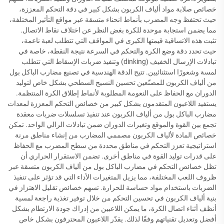
خصائص صلابة مواد ألياف الكربون بشكل كبير في دقة التحكم المعززة،
حيث تحتفظ وجه المضرب بأنماط انحناء متسقة عبر مواقع التأثير المختلفة،
مما يضمن استجابة موحدة للكرة بغض النظر عن اختلاف نقاط الاتصال.
تثبت هذه الاتساقية قيمتها الكبرى في المواقف التي تتطلب لعبة ناعمة،
حيث تحدد دقة وضع الكرة والتحكم في السرعة نتيجة النقطة، خاصة في
تبادلات الإرسال الخفيف (dinking) وتنفيذ ضربات الإسقاط التي تتطلب
لمسة وشعورًا استثنائيين. تتيح الدقة الهندسية في تصنيع مضارب الباكل بول
من ألياف الكربون للمصنّعين تحسين النسيج السطحي بشكل خاص لتوليد
الدوران مع الحفاظ على النعومة المطلوبة لأنماط إطلاق الكرة المنتظمة.
يستفيد اللاعبون المتقدمون بشكل كبير من خصائص التحكم المعززة لمعدات
مضارب الباكل بول من ألياف الكربون عند تنفيذ تسلسلات ضربات معقدة
تجمع بين القوة والموقع وتغيرات الدوران ضمن تبادلات الرالي الواحد. تمكن
خصائص المادة لألياف الكربون مصممي المضارب من إنشاء مناطق مرنة
استراتيجية تعزز التحكم في مناطق محددة من سطح المضرب مع الحفاظ
على قدرات توليد القوة في مناطق أخرى. تضمن الاستقرار الحراري أن
تظل خصائص التحكم في مضارب الباكل بول من ألياف الكربون متسقة عبر
ظروف اللعب المختلفة، مما يزيل المتغيرات الأداء التي قد تؤثر على تنفيذ
الضربات باستخدام مواد حساسة للحرارة. تسهم خصائص تقليل الاهتزاز في
بنية ألياف الكربون في تحسين التحكم من خلال توفير تغذية راجعة لمسية
أنظف أثناء اتصال الكرة، ما يمكن اللاعبين من إدراك جودة الارتطام بشكل
أفضل وتعديل تقنياتهم وفقًا لذلك. يقدّر اللاعبون المحترفون بشكل خاص