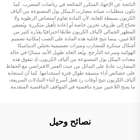
الناتجة عن الإجهاد المتكرر الشائعة في رياضات المضرب. كما
تكون متطلبات صيانة مضارب الـبيكل بول المصنوعة من ألياف
الكربون بسيطة للغاية، لأن المادة تقاوم امتصاص الرطوبة ولا
تحتاج إلى ظروف تخزين خاصة أو إعادة تأهيل متكررة. ويُضفي
المظهر الجمالي لألياف الكربون طابعًا احترافيًا يقدّره كثير من
اللاعبين، بينما تتيح قابلية هذه المادة على الصب إمكانية تصميم
أشكال مبتكرة للمضارب وميزات تصميمية تحسّن الديناميكا
الهوائية وسرعة التأرجح. ويُعد العائد طويل الأمد ممتازًا في حالة
معدات البيكل بول المصنوعة من ألياف الكربون، إذ تتفوق هذه
المضارب عادةً على البدائل من حيث العمر الافتراضي مع الحفاظ
على خصائص أداء متسقة طوال فترة استخدامها. كما أن استجابة
ألياف الكربون تتيح أوقات رد فعل أسرع أثناء التبادلات السريعة،
ما يمنح اللاعبين ميزة تنافسية في المواقف التنافسية المتقدمة.
نصائح وحيل