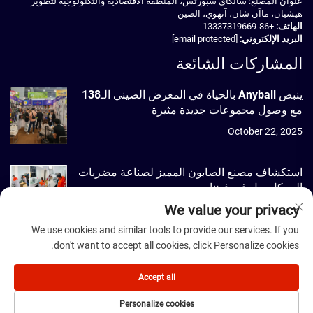
عنوان المصنع: سانكاي سبورتس، المنطقة الاقتصادية والتكنولوجية لتطوير
هيشيان، ماآن شان، آنهوي، الصين
الهاتف:
+86-13337319669
البريد الإلكتروني:
[email protected]
المشاركات الشائعة
ينبض Anyball بالحياة في المعرض الصيني الـ138
مع وصول مجموعات جديدة مثيرة
October 22, 2025
استكشاف مصنع الصابون المميز لصناعة مضربات
الـ بيكل بول في فيتنام
We value your privacy
September 22, 2025
We use cookies and similar tools to provide our services. If you
don't want to accept all cookies, click Personalize cookies.
حقوق النشر © 2026 شركة Dmantis Sports Goods المحدودة، بكين جميع
الحقوق محفوظة. -
سياسة الخصوصية
Accept all
Personalize cookies