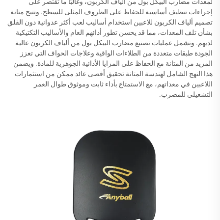
لمعدات مضارب البيكل بول من ألياف الكربون، وغالبًا ما تقتصر على
إجراءات تنظيف أساسية للحفاظ على الظروف المثلى للسطح. وتتيح متانة
تصميم ألياف الكربون للاعبين استخدام أساليب لعب أكثر عدوانية دون القلق
بشأن تلف المعدات، مما قد يحسن تطور أدائهم العام والأساليب التكتيكية
لديهم. وتشمل عمليات تصنيع مضارب البيكل بول من ألياف الكربون عالية
الجودة طبقات متعددة من الطلاءات الواقية وعلاجات الحواف التي تعزز
المزيد من المتانة مع الحفاظ على المزايا الأدائية الجوهرية للمادة. ويضمن
هذا النهج الشامل لهندسة المتانة تحقيق أقصى عائد ممكن من استثمارات
اللاعبين في معداتهم، مع الاستمتاع بأداء ثابت وموثوق طوال العمر
التشغيلي للمضرب.