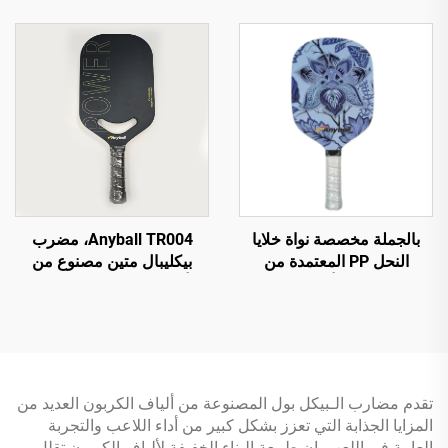
ثقبًا، مصنوعة من مادة PE
أصلي من مصنع ألياف
الكربون T700، للبالغين،
رياضات داخلية/خارجية بسمك
16 مم
بالجملة مخصصة نواة خلايا
Anyball TR004، مضرب
النحل PP المعتمدة من
بيكليبال متين مصنوع من
USAPA زجاج ألياف الكربون
ألياف الكربون بالتشكيل
بسمك 13 مم مضرب باتل
الحراري، للرياضات الخارجية،
بالحرارة
للتدريب والترفيه
تقدم مضارب الـبيكل بول المصنوعة من ألياف الكربون العديد من
المزايا الجذابة التي تعزز بشكل كبير من أداء اللاعب والتجربة
العامة في اللعب. إن طبيعة البناء الخفيفة لألياف الكربون تقلل