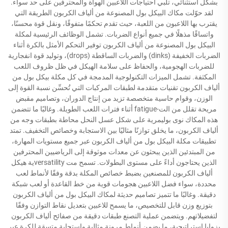
بشكل استثنائي، تلبي احتياجات اللاعبين الهواة والمحترفين على حد سواء.
لقد حوّلت مكاك البيكل بول المصنوعة من ألياف الكربون الطريقة التي
يقترب بها اللاعبون من اللعبة، حيث تقدم تحكمًا متفوقًا، ونقل قوة محسنًا،
واتساقًا مذهلًا في جميع أنواع الضربات. تشمل الوظائف الرئيسية لمكلة
البيكل بول المصنوعة من ألياف الكربون توفير التحكم الأمثل بالكرة أثناء
الضربات الخفيفة (dinks) والضربات الساقطة (drops)، وتوليد قوة انفجارية
للضربات الهجومية، والحفاظ على سلامة الهيكل في ظل ظروف اللعب
المكثفة. تشمل الميزات التكنولوجية المدمجة في كل مكلة بيكل بول من
ألياف الكربون تقنيات متقدمة لطبقات المركبات التي تُحسِّن نسبة القوة إلى
الوزن، وقوام حاسية متخصصة تزيد من إنتاج الدوران، وتصاميم مقبض
مريحة تقلل من الت-fatigue أثناء فترات اللعب الطويلة. وغالبًا ما تتضمن
هذه المكاك نوى بوليمرية على شكل عسل النحل محاطة بطبقات وجه من
ألياف الكربون، ما يخلق توازنًا مثاليًا بين الاستجابة وخصائص التخفيف. تمتد
تطبيقات مكلة البيكل بول من ألياف الكربون عبر جميع مستويات المهارة،
من المبتدئين الذين يبحثون عن معدات موثوقة إلى الرياضيين المحترفين
الذين يحتاجون أداءً على مستوى البطولات. تسمح مت versatilityية هيكل
ألياف الكربون للمصنعين بضبط خصائص المكلة بدقة وفقًا لأنماط لعب
محددة، سواء فضل اللاعبين هجومات قوية من خط القاعدة أو لعب شبكة
دقيقة. وغالبًا ما تتميز تصاميم حديثة لمكاك البيكل بول من ألياف الكربون
بتوزيع وزن قابل للتخصيص، ما يسمح للاعبين بتعديل نقاط التوازن وفقًا
لتفضيلاتهم. ويتضمن عملية التصنع طبقات دقيقة من صفائح ألياف الكربون
بزوايا استراتيجية، ما يضمن أنماط مرونة مثالية واستجابة متسقة للكرة عبر