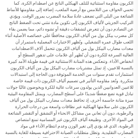
الكربون مقاومة استثنائية للتلف الهيكلي الناتج عن اصطدام الكرة، كما
تحمي الحواف من التلامس مع أرضية الملعب، إضافة إلى مقاومتها للأنماط
الشائعة من البلى التي تضعف عادةً سلامة المضرب بمرور الوقت. ويؤدي
التركيب الجزيئي لألياف الكربون إلى تكوين مادة تنثني تحت الضغط الناتج
عن التصادم دون أن تتعرض لتشققات دقيقة أو تشوه دائم، مما يضمن بقاء
كل مضرب بيكل بول من ألياف الكربون محافظًا على خصائصه الأصلية أثناء
اللعب طوال عمره التشغيلي. وتُظهر الاختبارات المعملية باستمرار أن
معدات مضارب البيكل بول من ألياف الكربون تتحمل آلاف الاصطدامات
العالية السرعة للكرة دون أن تُظهر أي علامات على تدهور السطح أو
انخفاض الأداء. وتنعكس هذه المتانة الاستثنائية في قيمة طويلة الأمد كبيرة
بالنسبة للاعبين، إذ تمثل مشتريات مضارب البيكل بول من ألياف الكربون
استثمارات تقدم سنوات من الخدمة الموثوقة دون الحاجة إلى استبدالات
متكررة. وتُعد مقاومة التأثير في تصميم ألياف الكربون ذات قيمة خاصة
للاعبين العدوانيين الذين يولدون سرعات عالية للكرة ويخوضون غالبًا جولات
تبادل قوية تضع ضغطًا شديدًا على أسطح المضارب. ويمثل المقاومة البيئية
ميزة متانة حاسمة أخرى، إذ تحافظ معدات مضارب البيكل بول من ألياف
الكربون على سلامتها الهيكلية عبر نطاقات واسعة من درجات الحرارة
والرطوبة، دون أن تعاني من مشاكل الانحناء أو التشقق أو التقشر الشائعة
في المواد الأخرى. وطبيعة ألياف الكربون غير المسامية تمنع امتصاص
الرطوبة، الذي قد يؤدي إلى تغير الوزن وعدم انتظام الأداء في مواد
المضارب التقليدية. وتظل متطلبات الصيانة الاحترافية بسيطة للغاية بالنسبة