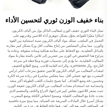
بناء خفيف الوزن ثوري لتحسين الأداء
تمثل البناء الثوري خفيف الوزن لمقاليب الباكل بول من ألياف الكربون
ابتكارًا مغيّرًا للقواعد يحوّل بشكل جوهري أداء اللاعبين وقدرتهم على
التحمل في الملعب. تمتلك مواد ألياف الكربون نسبة استثنائية بين القوة
والوزن، مما يمكن المصنّعين من إنتاج مقاليب أقل وزنًا بشكل كبير مقارنة
بالبدائل التقليدية، مع الحفاظ على سلامة هيكلية ومتانة متفوقة. وعادة ما
يتراوح هذا التخفيض في الوزن بين عشرين إلى ثلاثين بالمئة مقارنةً بمواد
المقاليب التقليدية، ما يؤدي إلى تحسينات فورية وملاحظة في سرعة
التأرجح، وال maneuفرة، والراحة العامة للاعب. ويتيح الطابع الخفيف
لمعدات المقاليب من ألياف الكربون للاعبين تحقيق سرعات أعلى لرأس
المضرب مع جهد عضلي أقل، مما ينعكس مباشرةً في زيادة سرعة الكرة
وتحسين دقة وضع الأهداف. كما تصبح جلسات اللعب الطويلة أكثر متعة
واستدامة عند استخدام معدات المقاليب من ألياف الكربون خفيفة الوزن،
حيث يشعر اللاعبون بتقلص كبير في إجهاد الذراع والكتف والمعصم الذي
يحدث عادةً مع المقاليب الثقيلة. ويسمح انخفاض الكتلة بوضع المضرب
بشكل أسرع خلال التبادلات السريعة عند الشبكة، مما يمنح ميزة تنافسية
في المواقف السريعة التي تُقرَر فيها نتائج النقاط في جزء من الثانية.