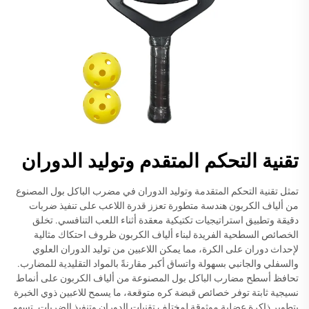
تقنية التحكم المتقدم وتوليد الدوران
تمثل تقنية التحكم المتقدمة وتوليد الدوران في مضرب الباكل بول المصنوع
من ألياف الكربون هندسة متطورة تعزز قدرة اللاعب على تنفيذ ضربات
دقيقة وتطبيق استراتيجيات تكتيكية معقدة أثناء اللعب التنافسي. تخلق
الخصائص السطحية الفريدة لبناء ألياف الكربون ظروف احتكاك مثالية
لإحداث دوران على الكرة، مما يمكن اللاعبين من توليد الدوران العلوي
والسفلي والجانبي بسهولة واتساق أكبر مقارنةً بالمواد التقليدية للمضارب.
تحافظ أسطح مضارب الباكل بول المصنوعة من ألياف الكربون على أنماط
نسيجية ثابتة توفر خصائص قبضة كره متوقعة، ما يسمح للاعبين ذوي الخبرة
بتطوير ذاكرة عضلية موثوقة لمختلف تقنيات الدوران وتنفيذ الضربات. تسهم