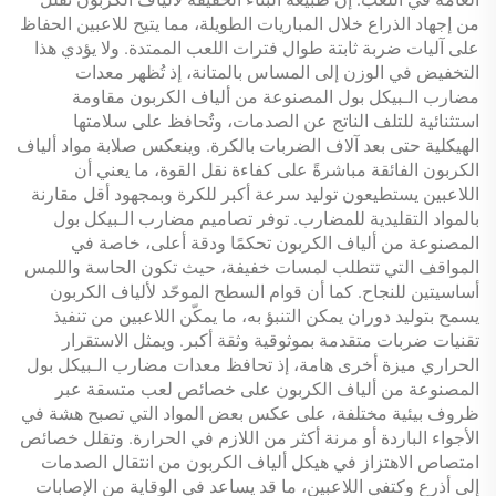
من إجهاد الذراع خلال المباريات الطويلة، مما يتيح للاعبين الحفاظ
على آليات ضربة ثابتة طوال فترات اللعب الممتدة. ولا يؤدي هذا
التخفيض في الوزن إلى المساس بالمتانة، إذ تُظهر معدات
مضارب الـبيكل بول المصنوعة من ألياف الكربون مقاومة
استثنائية للتلف الناتج عن الصدمات، وتُحافظ على سلامتها
الهيكلية حتى بعد آلاف الضربات بالكرة. وينعكس صلابة مواد ألياف
الكربون الفائقة مباشرةً على كفاءة نقل القوة، ما يعني أن
اللاعبين يستطيعون توليد سرعة أكبر للكرة وبمجهود أقل مقارنة
بالمواد التقليدية للمضارب. توفر تصاميم مضارب الـبيكل بول
المصنوعة من ألياف الكربون تحكمًا ودقة أعلى، خاصة في
المواقف التي تتطلب لمسات خفيفة، حيث تكون الحاسة واللمس
أساسيتين للنجاح. كما أن قوام السطح الموحّد لألياف الكربون
يسمح بتوليد دوران يمكن التنبؤ به، ما يمكّن اللاعبين من تنفيذ
تقنيات ضربات متقدمة بموثوقية وثقة أكبر. ويمثل الاستقرار
الحراري ميزة أخرى هامة، إذ تحافظ معدات مضارب الـبيكل بول
المصنوعة من ألياف الكربون على خصائص لعب متسقة عبر
ظروف بيئية مختلفة، على عكس بعض المواد التي تصبح هشة في
الأجواء الباردة أو مرنة أكثر من اللازم في الحرارة. وتقلل خصائص
امتصاص الاهتزاز في هيكل ألياف الكربون من انتقال الصدمات
إلى أذرع وكتفي اللاعبين، ما قد يساعد في الوقاية من الإصابات