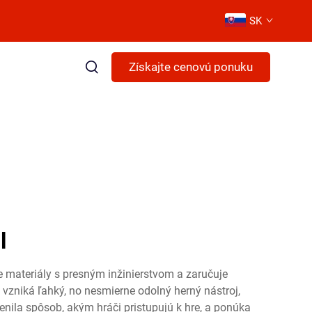
SK
Získajte cenovú ponuku
l
e materiály s presným inžinierstvom a zaručuje
 vzniká ľahký, no nesmierne odolný herný nástroj,
nila spôsob, akým hráči pristupujú k hre, a ponúka