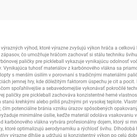
00 pre dospelých
uhlíkové vlákno 
rt do priestorov i
termoformova
vonku 16 mm
raketka na pickle
 výrazných výhod, ktoré výrazne zvyšujú výkon hráča a celkovú
zápasov, čo umožňuje hráčom zachovať si stálu techniku švihu p
rbónovej paličky pre pickleball vykazuje vynikajúcu odolnosť 
čky. Vynikajúca tuhosť materiálov z karbónového vlákna sa priam
lopty s menším úsilím v porovnaní s tradičnými materiálmi pali
iách jemnej hry, kde dôležitým faktorom úspechu je cit a poci
čom spoľahlivejšie a sebavedomejšie vykonávať pokročilé technik
 paličky pre pickleball zachováva konzistentné herné vlastnos
h stanú krehkými alebo príliš pružnými pri vysokej teplote. Vlas
ov, čím potenciálne bránia vzniku úrazov spôsobených opakovan
 vyžaduje minimálne úsilie, keďže materiál odoláva vsakovaniu 
d karbónového vlákna vytvára profesionálny dojem, ktorý si mno
ky, ktoré optimalizujú aerodynamiku a rýchlosť švihu. Dlhodobá h
natívy výrazne dlhšie a udržujú si konzistentný výkon po celú d