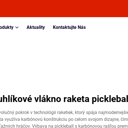
odukty
Aktuality
Kontaktujte Nás
uhlíkové vlákno raketa picklebal
volučný pokrok v technológii raketiek, ktorý spája najmodernejši
eta využíva karbónovú konštrukciu po celom svojom dizajne, čím
ťažných hráčov. Výbava na pickleball s karbónovou rašľou preme