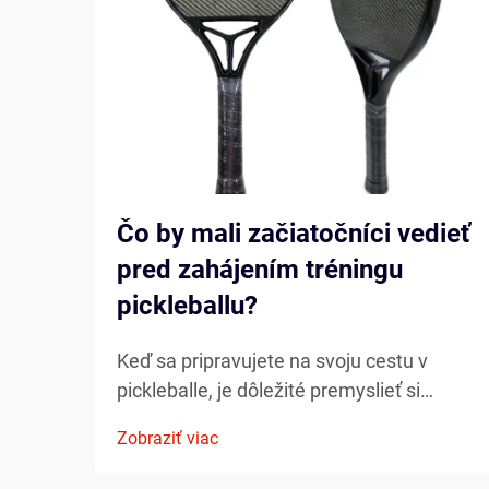
Čo by mali začiatočníci vedieť
pred zahájením tréningu
pickleballu?
Keď sa pripravujete na svoju cestu v
pickleballe, je dôležité premyslieť si
základy, ktoré ovplyvnia váš rozvoj ako
Zobraziť viac
hráča. Porozumenie podstatným prvkom
ešte pred tým, ako vkročíte na ihrisko,