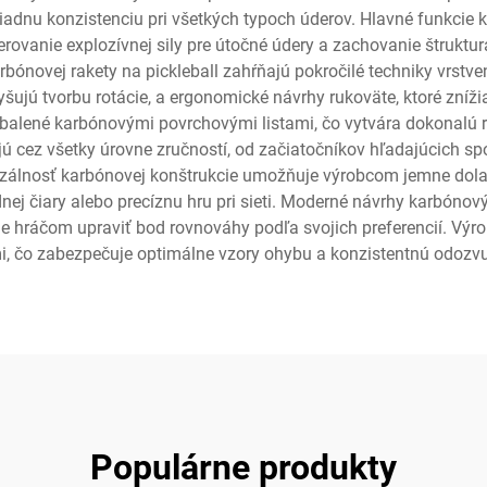
iadnu konzistenciu pri všetkých typoch úderov. Hlavné funkcie k
erovanie explozívnej sily pre útočné údery a zachovanie štruktu
bónovej rakety na pickleball zahŕňajú pokročilé techniky vrstv
yšujú tvorbu rotácie, a ergonomické návrhy rukoväte, ktoré zníži
balené karbónovými povrchovými listami, čo vytvára dokonalú 
ajú cez všetky úrovne zručností, od začiatočníkov hľadajúcich s
rzálnosť karbónovej konštrukcie umožňuje výrobcom jemne doladiť 
nej čiary alebo precíznu hru pri sieti. Moderné návrhy karbóno
e hráčom upraviť bod rovnováhy podľa svojich preferencií. Výr
i, čo zabezpečuje optimálne vzory ohybu a konzistentnú odozvu
Populárne produkty