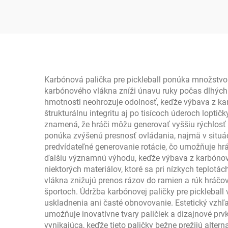
T7
špo
Karbónová palička pre pickleball ponúka množstvo
karbónového vlákna zníži únavu ruky počas dlhých 
hmotnosti neohrozuje odolnosť, keďže výbava z ka
štrukturálnu integritu aj po tisícoch úderoch lopti
znamená, že hráči môžu generovať vyššiu rýchlosť 
ponúka zvýšenú presnosť ovládania, najmä v situác
predvídateľné generovanie rotácie, čo umožňuje hrá
ďalšiu významnú výhodu, keďže výbava z karbónovej
niektorých materiálov, ktoré sa pri nízkych teplotác
vlákna znižujú prenos rázov do ramien a rúk hráč
športoch. Údržba karbónovej paličky pre pickleball
uskladnenia ani časté obnovovanie. Estetický vzhľa
umožňuje inovatívne tvary paličiek a dizajnové prv
vynikajúca, keďže tieto paličky bežne prežijú alter