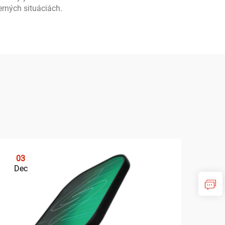
rných situáciách.
03
0
Dec
De