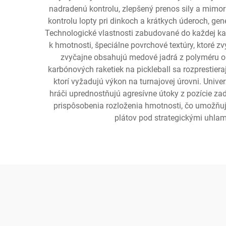
nadradenú kontrolu, zlepšený prenos sily a mimor
kontrolu lopty pri dinkoch a krátkych úderoch, gen
Technologické vlastnosti zabudované do každej kar
k hmotnosti, špeciálne povrchové textúry, ktoré zv
zvyčajne obsahujú medové jadrá z polyméru o
karbónových raketiek na pickleball sa rozprestier
ktorí vyžadujú výkon na turnajovej úrovni. Unive
hráči uprednostňujú agresívne útoky z pozície zad
prispôsobenia rozloženia hmotnosti, čo umožňuj
plátov pod strategickými uhlam