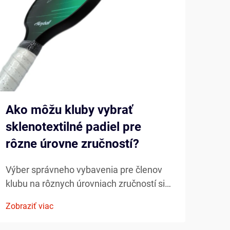
Ako môžu kluby vybrať
Ako
sklenotextilné padiel pre
Pad
rôzne úrovne zručností?
pad
Výber správneho vybavenia pre členov
Mode
klubu na rôznych úrovniach zručností si
vyví
vyžaduje starostlivé zváženie
mení
Zobraziť viac
Zobra
výkonových charakteristík, trvanlivosti a
Jedn
nákladovej efektívnosti. Sklenotextilné
vzni