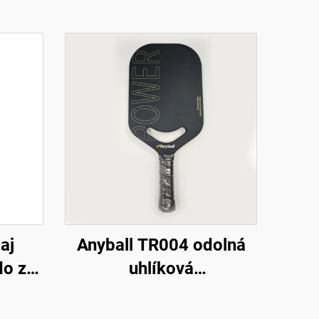
aj
Anyball TR004 odolná
do z
uhlíková
u
termoformovaná
klo a
raketka na pickleball pre