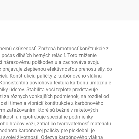
13 mm
vonkajší šport pre
ná
tréning a zábavu
ball
 hernú skúsenosť. Znížená hmotnosť konštrukcie z
očas dlhších herných relácií. Toto zníženie
voči nárazovému poškodeniu a zachováva svoju
o prejavuje zlepšenou efektívnosťou prenosu sily, čo
čiek. Konštrukcia paličky z karbónového vlákna
t. Konsistentná povrchová textúra karbónu umožňuje
y úderov. Stabilita voči teplote predstavuje
ti za rôznych vonkajších podmienok, na rozdiel od
tnosti tlmenia vibrácií konštrukcie z karbónového
ým zaťažovaním, ktoré sú bežné v raketových
vlhkosti a nepotrebuje špeciálne podmienky
ho hráčov váži, zatiaľ čo tvarovateľnosť materiálu
odnota karbónovej paličky pre pickleball je
obu svojej životnosti. Odezva karbónového vlákna