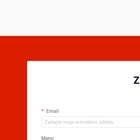
môže výrazne urýchliť váš pokrok ...
Z
Email
Meno