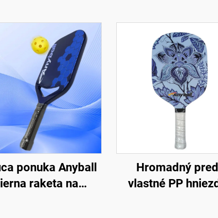
ca ponuka Anyball
Hromadný pred
ierna raketa na
vlastné PP hniez
kleball originálna
včelieho plást
reň uhlíkové vlákno
schválené USAPA s