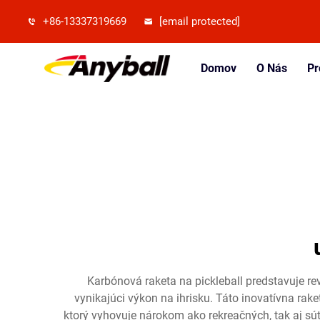
+86-13337319669
[email protected]
Domov
O Nás
Pr
Karbónová raketa na pickleball predstavuje re
vynikajúci výkon na ihrisku. Táto inovatívna rak
ktorý vyhovuje nárokom ako rekreačných, tak aj sú