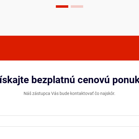
uprednostňovanou voľbou pre kom...
ískajte bezplatnú cenovú ponu
Náš zástupca Vás bude kontaktovať čo najskôr.