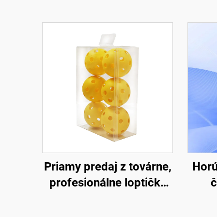
Priamy predaj z továrne,
Horú
profesionálne loptičky
č
na pickleball s 26/40
pic
dierkami, materiál PE
tová