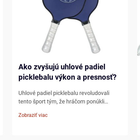
Ako zvyšujú uhlové padiel
picklebalu výkon a presnosť?
Uhlové padiel picklebalu revoludovali
tento šport tým, že hráčom ponúkli
bezprecedentnú kontrolu, výkon a
Zobraziť viac
presnosť. Tieto pokročilé padiel
kombinujú ľahkú konštrukciu s
výnimočnou pevnosťou, čo ich robí