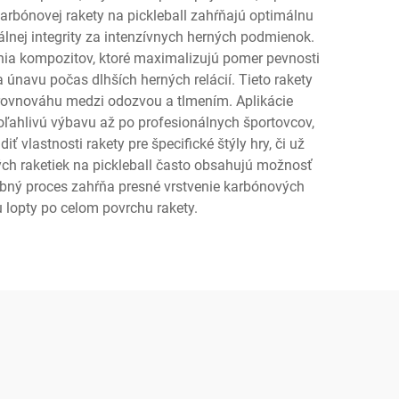
arbónovej rakety na pickleball zahŕňajú optimálnu
rálnej integrity za intenzívnych herných podmienok.
enia kompozitov, ktoré maximalizujú pomer pevnosti
a únavu počas dlhších herných relácií. Tieto rakety
rovnováhu medzi odozvou a tlmením. Aplikácie
poľahlivú výbavu až po profesionálnych športovcov,
vlastnosti rakety pre špecifické štýly hry, či už
vých raketiek na pickleball často obsahujú možnosť
obný proces zahŕňa presné vrstvenie karbónových
 lopty po celom povrchu rakety.