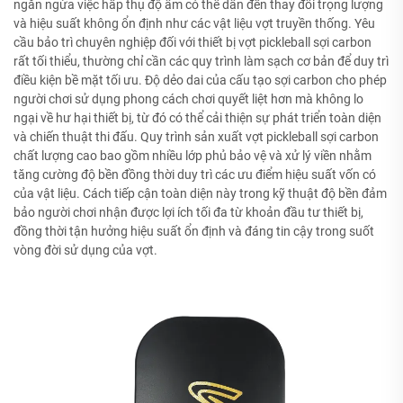
ngăn ngừa việc hấp thụ độ ẩm có thể dẫn đến thay đổi trọng lượng
và hiệu suất không ổn định như các vật liệu vợt truyền thống. Yêu
cầu bảo trì chuyên nghiệp đối với thiết bị vợt pickleball sợi carbon
rất tối thiểu, thường chỉ cần các quy trình làm sạch cơ bản để duy trì
điều kiện bề mặt tối ưu. Độ dẻo dai của cấu tạo sợi carbon cho phép
người chơi sử dụng phong cách chơi quyết liệt hơn mà không lo
ngại về hư hại thiết bị, từ đó có thể cải thiện sự phát triển toàn diện
và chiến thuật thi đấu. Quy trình sản xuất vợt pickleball sợi carbon
chất lượng cao bao gồm nhiều lớp phủ bảo vệ và xử lý viền nhằm
tăng cường độ bền đồng thời duy trì các ưu điểm hiệu suất vốn có
của vật liệu. Cách tiếp cận toàn diện này trong kỹ thuật độ bền đảm
bảo người chơi nhận được lợi ích tối đa từ khoản đầu tư thiết bị,
đồng thời tận hưởng hiệu suất ổn định và đáng tin cậy trong suốt
vòng đời sử dụng của vợt.