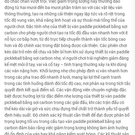
độ chắc chắn vượt trội. Việc giảm trọng lượng này thường dao
động từ hai mươi đến ba mươi phần trăm so với các vật liệu ván
thông thường, tạo ra những cải thiện ngay lập tức và rõ rệt trong
tốc độ vung ván, khả năng linh hoạt và sự thoải mái tổng thể của
người chơi. Đặc tính nhẹ của thiết bị ván paddle pickleball bằng sợi
carbon cho phép người chơi tạo ra tốc độ đầu ván nhanh hơn với ít
nỗ lực cơ bắp hơn, từ đó trực tiếp chuyển thành vận tốc bóng cao
hơn và độ chính xác trong đặt bóng được cải thiện. Các phiên chơi
kéo dài trở nên dễ chịu và bền bỉ hơn khi sử dụng thiết bị ván paddle
pickleball bằng sợi carbon nhẹ, vì người chơi trải nghiệm giảm đáng
kể mệt mỏi ở tay, vai và cổ tay – tình trạng thường xảy ra khi dùng
các ván nặng hơn. Khối lượng nhẹ cho phép định vị ván nhanh hơn
trong các pha trao đổi nhanh ở lưới, mang lại lợi thế cạnh tranh
trong các tình huống đánh đôi tốc độ cao, nơi phản xạ trong tích tắc
quyết định kết quả điểm số. Các vận động viên chuyên nghiệp đặc
biệt được hưởng lợi từ đặc điểm nhẹ lượng của thiết bị ván paddle
pickleball bằng sợi carbon trong các giải đấu, khi các trận đấu có
thể kéo dài vài giờ và sức chịu đựng thể chất trở thành yếu tố quyết
định hiệu suất. Độ chính xác kỹ thuật cần thiết để đạt được phân bố
trọng lượng tối ưu trong cấu tạo ván paddle pickleball bằng sợi
carbon đảm bảo rằng việc giảm trọng lượng không làm ảnh hưởng
độ ổn định của ván hay khả năng kiểm soát bóng. Các kỹ thuật sản