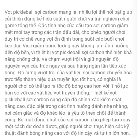
Vợt pickleball sợi carbon mang lại nhiều lợi thế nổi bật giúp
cải thiện đáng kể hiệu suất người chơi và trải nghiệm chơi
game tổng thể. Đặc tính nhẹ của cấu tạo sợi carbon giảm
mệt mỏi tay trong các trận đấu dài, cho phép người chơi
duy trì cơ chế vung vợt ổn định trong suốt các buổi chơi
kéo dài. Việc giảm trọng lượng này không làm ảnh hưởng
đến độ bền, vì thiết bị vợt pickleball sợi carbon thể hiện khả
năng chống chịu va chạm vượt trội và giữ nguyên độ
nguyên vẹn cấu trúc ngay cả sau hàng ngàn lần tiếp xúc
bóng. Độ cứng vượt trội của vật liệu sợi carbon chuyển hóa
trực tiếp thành hiệu quả truyền lực tốt hơn, có nghĩa là
người chơi có thể tạo ra tốc độ bóng cao hơn với ít nỗ lực
hơn so với các vật liệu vợt truyền thống. Thiết kế vợt
pickleball sợi carbon cung cấp độ chính xác kiểm soát
nâng cao, đặc biệt trong các tình huống đánh nhẹ nhàng,
nơi cảm giác và độ khéo léo là yếu tố then chốt để thành
công. Bề mặt đồng nhất của sợi carbon cho phép tạo xoáy
một cách dự đoán được, giúp người chơi thực hiện các kỹ
thuật đánh bóng nâng cao với độ tin cậy và tự tin lớn hơn.