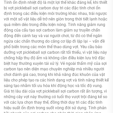
Tính ổn định nhiệt độ là một lợi thế khác đáng kể, khi thiết
bị vợt pickleball sợi carbon duy trì các đặc tính chơi ổn
định trong các điều kiện môi trường khác nhau, trái ngược
với một số vật liệu dễ trở nên giòn trong thời tiết lạnh hoặc
quá mềm dẻo trong điều kiện nóng. Tính năng giảm rung
động của cấu tạo sợi carbon làm giảm sự truyền chấn
động đến cánh tay và vai người chơi, từ đó có thể ngăn
ngừa các chấn thương do căng cơ lặp đi lặp lại – vấn đề
phổ biến trong các môn thể thao dùng vợt. Yêu cầu bảo
dưỡng vợt pickleball sợi carbon rất tối thiểu, vì vật liệu này
chống hấp thụ độ ẩm và không cần điều kiện lưu trữ đặc
biệt hay thường xuyên tái xử lý. Vẻ ngoài thẩm mỹ của sợi
carbon tạo nên diện mạo chuyên nghiệp mà nhiều người
chơi đánh giá cao, trong khi khả năng đúc khuôn của vật
liệu cho phép tạo ra các hình dạng vợt và tính năng thiết kế
sáng tạo nhằm tối ưu hóa khí động học và tốc độ vung.
Giá trị lâu dài của vợt pickleball sợi carbon rất ấn tượng, vì
những cây vợt này thường có tuổi thọ vượt trội đáng kể so
với các lựa chọn thay thế, đồng thời duy trì các đặc tính
hiệu suất ổn định trong suốt vòng đời sử dụng. Tính phản