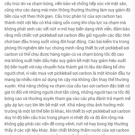
cấu trúc do va chạm bóng, viền bảo vệ chống tiếp xúc với mặt sân,
cũng như các dạng mài mòn thông thường thường làm suy giảm độ
bền của vợt theo thời gian. Cấu trúc phân tử của sợi carbon tạo
thành một vật liệu có khả năng uốn cong khi chịu lực va chạm mà
không phát sinh các vết nứt vi mô hay biến dạng vĩnh viễn, đảm bảo
rằng mỗi chiếc vợt pickleball sợi carbon đều giữ nguyên các đặc tính
chơi ban đầu trong suốt vòng đời hoạt động. Các bài kiểm tra trong
phòng thí nghiệm liên tục chứng minh rằng thiết bị vợt pickleball sợi
carbon có thể chịu được hàng ngàn cú va chạm bóng tốc độ cao
mà không xuất hiện dấu hiệu suy giảm bề mặt hay giảm hiệu suất.
Độ bền tuyệt vời này chuyển hóa thành giá trị lâu dài đáng kể cho
người chơi, vì việc mua vợt pickleball sợi carbon là một khoản đầu tư
mang lại nhiều năm sử dụng tin cậy mà không cần thay thế thường
xuyên. Khả năng chống va chạm của cấu tạo sợi carbon đặc biệt có
giá trị đối với những người chơi tấn công, những người tạo ra tốc độ
bóng cao và thường xuyên tham gia vào các pha đánh trả mạnh mẽ
gây áp lực cực lớn lên bề mặt vợt. Khả năng chịu ảnh hưởng môi
trường là một lợi thế bền bỉ khác, khi thiết bị vợt pickleball sợi carbon
duy trì độ bền cấu trúc trong phạm vi nhiệt độ và độ ẩm rộng mà
không gặp phải các vấn đề cong vênh, nứt nẻ hay bong lớp thường
thấy ở các vật liệu khác. Bản chất không thấm nước của sợi carbon