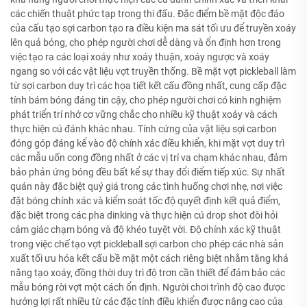
các chiến thuật phức tạp trong thi đấu. Đặc điểm bề mặt độc đáo
của cấu tạo sợi carbon tạo ra điều kiện ma sát tối ưu để truyền xoáy
lên quả bóng, cho phép người chơi dễ dàng và ổn định hơn trong
việc tạo ra các loại xoáy như xoáy thuận, xoáy ngược và xoáy
ngang so với các vật liệu vợt truyền thống. Bề mặt vợt pickleball làm
từ sợi carbon duy trì các họa tiết kết cấu đồng nhất, cung cấp đặc
tính bám bóng đáng tin cậy, cho phép người chơi có kinh nghiệm
phát triển trí nhớ cơ vững chắc cho nhiều kỹ thuật xoáy và cách
thực hiện cú đánh khác nhau. Tính cứng của vật liệu sợi carbon
đóng góp đáng kể vào độ chính xác điều khiển, khi mặt vợt duy trì
các mẫu uốn cong đồng nhất ở các vị trí va chạm khác nhau, đảm
bảo phản ứng bóng đều bất kể sự thay đổi điểm tiếp xúc. Sự nhất
quán này đặc biệt quý giá trong các tình huống chơi nhẹ, nơi việc
đặt bóng chính xác và kiểm soát tốc độ quyết định kết quả điểm,
đặc biệt trong các pha dinking và thực hiện cú drop shot đòi hỏi
cảm giác chạm bóng và độ khéo tuyệt vời. Độ chính xác kỹ thuật
trong việc chế tạo vợt pickleball sợi carbon cho phép các nhà sản
xuất tối ưu hóa kết cấu bề mặt một cách riêng biệt nhằm tăng khả
năng tạo xoáy, đồng thời duy trì độ trơn cần thiết để đảm bảo các
mẫu bóng rời vợt một cách ổn định. Người chơi trình độ cao được
hưởng lợi rất nhiều từ các đặc tính điều khiển được nâng cao của