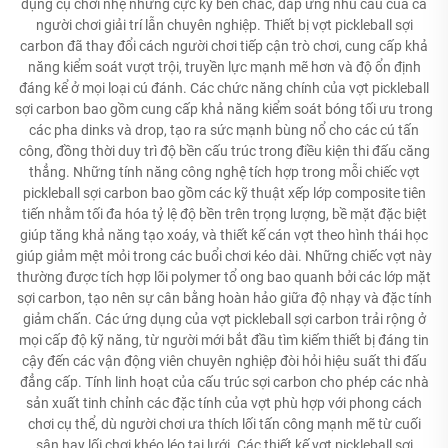
dụng cụ chơi nhẹ nhưng cực kỳ bền chắc, đáp ứng nhu cầu của cả
người chơi giải trí lẫn chuyên nghiệp. Thiết bị vợt pickleball sợi
carbon đã thay đổi cách người chơi tiếp cận trò chơi, cung cấp khả
năng kiểm soát vượt trội, truyền lực mạnh mẽ hơn và độ ổn định
đáng kể ở mọi loại cú đánh. Các chức năng chính của vợt pickleball
sợi carbon bao gồm cung cấp khả năng kiểm soát bóng tối ưu trong
các pha dinks và drop, tạo ra sức mạnh bùng nổ cho các cú tấn
công, đồng thời duy trì độ bền cấu trúc trong điều kiện thi đấu căng
thẳng. Những tính năng công nghệ tích hợp trong mỗi chiếc vợt
pickleball sợi carbon bao gồm các kỹ thuật xếp lớp composite tiên
tiến nhằm tối đa hóa tỷ lệ độ bền trên trọng lượng, bề mặt đặc biệt
giúp tăng khả năng tạo xoáy, và thiết kế cán vợt theo hình thái học
giúp giảm mệt mỏi trong các buổi chơi kéo dài. Những chiếc vợt này
thường được tích hợp lõi polymer tổ ong bao quanh bởi các lớp mặt
sợi carbon, tạo nên sự cân bằng hoàn hảo giữa độ nhạy và đặc tính
giảm chấn. Các ứng dụng của vợt pickleball sợi carbon trải rộng ở
mọi cấp độ kỹ năng, từ người mới bắt đầu tìm kiếm thiết bị đáng tin
cậy đến các vận động viên chuyên nghiệp đòi hỏi hiệu suất thi đấu
đẳng cấp. Tính linh hoạt của cấu trúc sợi carbon cho phép các nhà
sản xuất tinh chỉnh các đặc tính của vợt phù hợp với phong cách
chơi cụ thể, dù người chơi ưa thích lối tấn công mạnh mẽ từ cuối
sân hay lối chơi khéo léo tại lưới. Các thiết kế vợt pickleball sợi