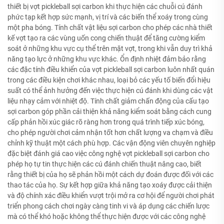
thiết bị vợt pickleball sợi carbon khi thực hiện các chuỗi cú đánh
phức tạp kết hợp sức mạnh, vị trí và các biến thể xoáy trong cùng
một pha bóng. Tính chất vật liệu sợi carbon cho phép các nhà thiết
kế vợt tạo ra các vùng uốn cong chiến thuật để tăng cường kiểm
soát ở những khu vực cụ thể trên mặt vợt, trong khi vẫn duy trì khả
năng tạo lực ở những khu vực khác. Ổn định nhiệt đảm bảo rằng
các đặc tính điều khiển của vợt pickleball sợi carbon luôn nhất quán
trong các điều kiện chơi khác nhau, loại bỏ các yếu tố biến đổi hiệu
suất có thể ảnh hưởng đến việc thực hiện cú đánh khi dùng các vật
liệu nhạy cảm với nhiệt độ. Tính chất giảm chấn động của cấu tạo
sợi carbon góp phần cải thiện khả năng kiểm soát bằng cách cung
cấp phản hồi xúc giác rõ ràng hơn trong quá trình tiếp xúc bóng,
cho phép người chơi cảm nhận tốt hơn chất lượng va chạm và điều
chỉnh kỹ thuật một cách phù hợp. Các vận động viên chuyên nghiệp
đặc biệt đánh giá cao việc công nghệ vợt pickleball sợi carbon cho
phép họ tự tin thực hiện các cú đánh chiến thuật nâng cao, biết
rằng thiết bị của họ sẽ phản hồi một cách dự đoán được đối với các
thao tác của họ. Sự kết hợp giữa khả năng tạo xoáy được cải thiện
và độ chính xác điều khiển vượt trội mở ra cơ hội để người chơi phát
triển phong cách chơi ngày càng tinh vi và áp dụng các chiến lược
mà có thể khó hoặc không thể thực hiện được với các công nghệ