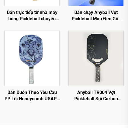
Bán trực tiếp từ nhà máy
Bán chạy Anyball Vợt
bóng Pickleball chuyên
Pickleball Màu Đen Gốc
nghiệp 26/40 lỗ, chất liệu
Sợi Carbon Nhà máy T700
PE
Người lớn Thể thao Trong
nhà/Ngoài trời 16mm
Bán Buôn Theo Yêu Cầu
Anyball TR004 Vợt
PP Lõi Honeycomb USAPA
Pickleball Sợi Carbon
Phê Duyệt Kính Sợi Carbon
Durable Thermoformed
13mm Vợt Quần vợt
cho Thể thao Ngoài trời
Pickleball Công Nghệ
cho Tập luyện và Giải trí
Thermoforming