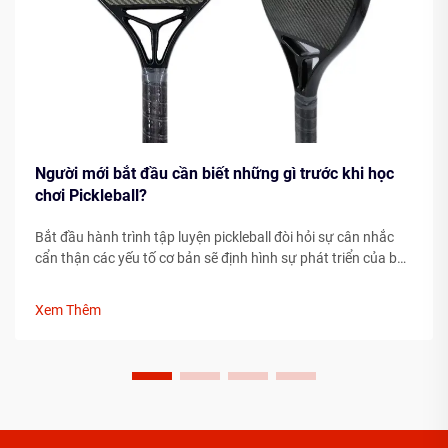
Người mới bắt đầu cần biết những gì trước khi học
chơi Pickleball?
Bắt đầu hành trình tập luyện pickleball đòi hỏi sự cân nhắc
cẩn thận các yếu tố cơ bản sẽ định hình sự phát triển của bạn
với tư cách là một vận động viên. Việc hiểu rõ những yếu tố
thiết yếu trước khi bước lên sân có thể giúp đẩy nhanh đáng
Xem Thêm
kể tiến độ của bạn...