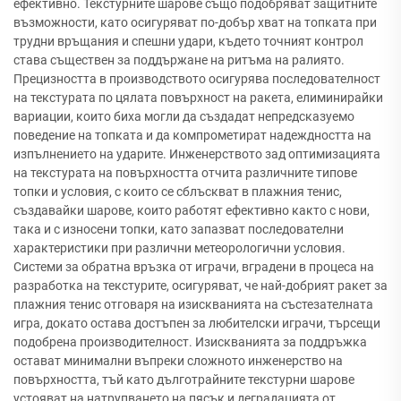
ефективно. Текстурните шарове също подобряват защитните
възможности, като осигуряват по-добър хват на топката при
трудни връщания и спешни удари, където точният контрол
става съществен за поддържане на ритъма на ралиято.
Прецизността в производството осигурява последователност
на текстурата по цялата повърхност на ракета, елиминирайки
вариации, които биха могли да създадат непредсказуемо
поведение на топката и да компрометират надеждността на
изпълнението на ударите. Инженерството зад оптимизацията
на текстурата на повърхността отчита различните типове
топки и условия, с които се сблъскват в плажния тенис,
създавайки шарове, които работят ефективно както с нови,
така и с износени топки, като запазват последователни
характеристики при различни метеорологични условия.
Системи за обратна връзка от играчи, вградени в процеса на
разработка на текстурите, осигуряват, че най-добрият ракет за
плажния тенис отговаря на изискванията на състезателната
игра, докато остава достъпен за любителски играчи, търсещи
подобрена производителност. Изискванията за поддръжка
остават минимални въпреки сложното инженерство на
повърхността, тъй като дълготрайните текстурни шарове
устояват на натрупването на пясък и деградацията от