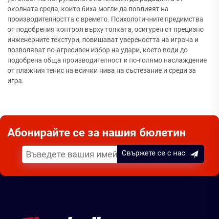
околната среда, които биха могли да повлияят на
производителността с времето. Психологичните предимства
от подобрения контрол върху топката, осигурен от прецизно
инженерните текстури, повишават увереността на играча и
позволяват по-агресивен избор на удари, което води до
подобрена обща производителност и по-голямо наслаждение
от плажния тенис на всички нива на състезание и среди за
игра.
Абонирайте се за нашия бюлетин
Свържете се с нас