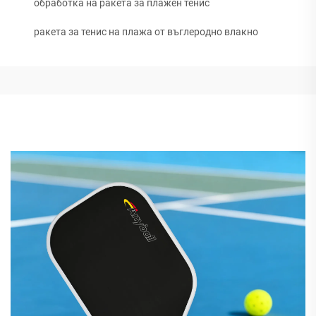
обработка на ракета за плажен тенис
ракета за тенис на плажа от въглеродно влакно