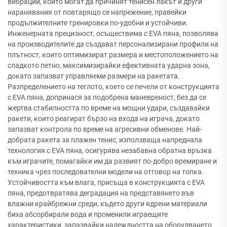
вибрации, които могат да причинят тенисен лакът и други
наранявания от повтарящо се напрежение, правейки
продължителните тренировки по-удобни и устойчиви.
Инженерната прецизност, осъществима с EVA пяна, позволява
на производителите да създават персонализирани профили на
плътност, които оптимизират размера и местоположението на
сладкото петно, максимизирайки ефективната ударна зона,
докато запазват управляеми размери на ракетата.
Разпределението на теглото, което се печели от конструкцията
с EVA пяна, допринася за подобрена маневреност, без да се
жертва стабилността по време на мощни удари, създавайки
ракети, които реагират бързо на входа на играча, докато
запазват контрола по време на агресивни обменове. Най-
добрата ракета за плажен тенис, използваща напреднала
технология с EVA пяна, осигурява незабавна обратна връзка
към играчите, помагайки им да развият по-добро времиране и
техника чрез последователни модели на отговор на топка.
Устойчивостта към влага, присъща в конструкцията с EVA
пяна, предотвратява деградация на представянето във
влажни крайбрежни среди, където други ядрени материали
биха абсорбирали вода и променили играещите
характеристики, запазвайки надеждността на оборудването