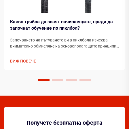
Какво трябва да знаят начинаещите, преди да
започнат обучение по пиклбол?
Започването на пътуването ви в пиклбола изисква
внимателно обмисляне на основополагащите принципи,
които ще формират развитието ви като играч.
Разбирането на съществените елементи преди стъпване
ВИЖ ПОВЕЧЕ
на корта може значително да ускори напредъка ви ...
Получете безплатна оферта