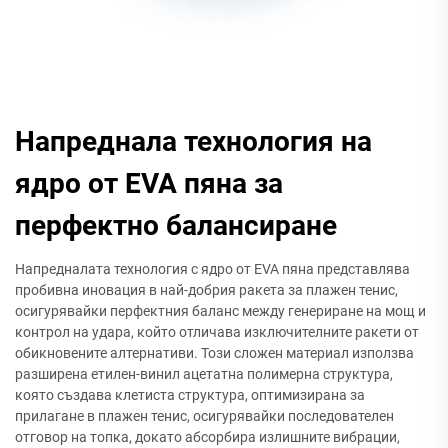
Напреднала технология на
ядро от EVA пяна за
перфектно балансиране
Напредналата технология с ядро от EVA пяна представлява
пробивна иновация в най-добрия ракета за плажен тенис,
осигурявайки перфектния баланс между генериране на мощ и
контрол на удара, който отличава изключителните ракети от
обикновените алтернативи. Този сложен материал използва
разширена етилен-винил ацетатна полимерна структура,
която създава клетиста структура, оптимизирана за
прилагане в плажен тенис, осигурявайки последователен
отговор на топка, докато абсорбира излишните вибрации,