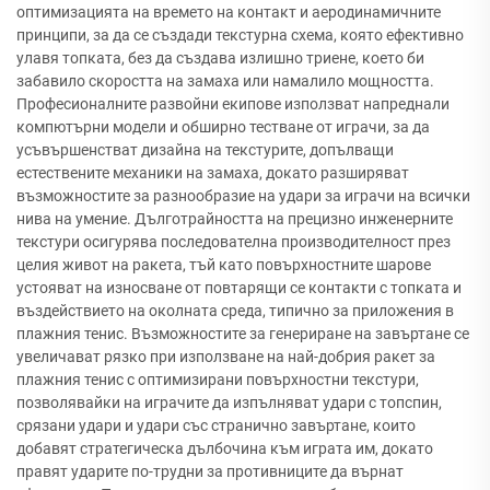
оптимизацията на времето на контакт и аеродинамичните
принципи, за да се създади текстурна схема, която ефективно
улавя топката, без да създава излишно триене, което би
забавило скоростта на замаха или намалило мощността.
Професионалните развойни екипове използват напреднали
компютърни модели и обширно тестване от играчи, за да
усъвършенстват дизайна на текстурите, допълващи
естествените механики на замаха, докато разширяват
възможностите за разнообразие на удари за играчи на всички
нива на умение. Дълготрайността на прецизно инженерните
текстури осигурява последователна производителност през
целия живот на ракета, тъй като повърхностните шарове
устояват на износване от повтарящи се контакти с топката и
въздействието на околната среда, типично за приложения в
плажния тенис. Възможностите за генериране на завъртане се
увеличават рязко при използване на най-добрия ракет за
плажния тенис с оптимизирани повърхностни текстури,
позволявайки на играчите да изпълняват удари с топспин,
срязани удари и удари със странично завъртане, които
добавят стратегическа дълбочина към играта им, докато
правят ударите по-трудни за противниците да върнат