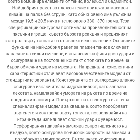
който комбинира елементи от тенис, волейбол и бадминтон.
Най-добрият ракет за плажен тенис притежава масивен
дизайн на палка без струни, като обикновено има дължина
между 19,5 и 20,5 инча и тегло около 330–370 грама. Тези
спецификации осигуряват оптимална производителност на
пясъчни игрища, където бързата реакция и прецизният
контрол върху топката са от съществено значение. Основните
функции на най-добрия ракет за плажен тенис включват
нанасяне на силни смешове, изпълнение на фини дроп удари и
осигуряване на постоянен контакт с топката по време на
бързи обменни удари на мрежата. Напреднали технологични
характеристики отличават висококачествените модели от
стандартните варианти. Конструкцията от въглеродно влакно
осигурява изключителна издръжливост, като запазва
лекотата, намалявайки умората на ръката по време на
продължителни игри. Повърхностната текстура включва
специализирани модели за хващане, които подобряват
въртенето и контрола върху топката, позволявайки на
играчите да изпълняват сложни удари с увереност.
Перфорираният дизайн намалява съпротивлението на
въздуха, което осигурява по-високи скорости на замаха и
подобрената маневреност. Вътрешната конструкция