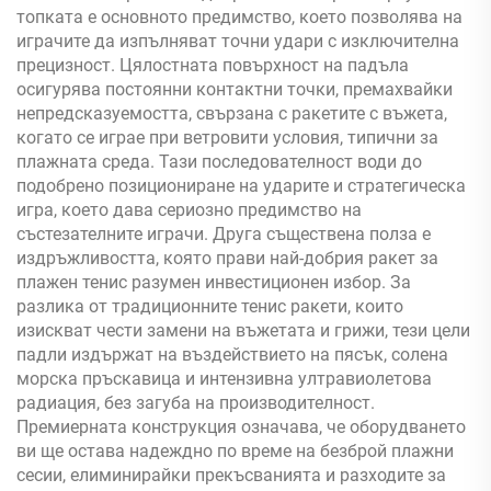
топката е основното предимство, което позволява на
играчите да изпълняват точни удари с изключителна
прецизност. Цялостната повърхност на падъла
осигурява постоянни контактни точки, премахвайки
непредсказуемостта, свързана с ракетите с въжета,
когато се играе при ветровити условия, типични за
плажната среда. Тази последователност води до
подобрено позициониране на ударите и стратегическа
игра, което дава сериозно предимство на
състезателните играчи. Друга съществена полза е
издръжливостта, която прави най-добрия ракет за
плажен тенис разумен инвестиционен избор. За
разлика от традиционните тенис ракети, които
изискват чести замени на въжетата и грижи, тези цели
падли издържат на въздействието на пясък, солена
морска пръскавица и интензивна ултравиолетова
радиация, без загуба на производителност.
Премиерната конструкция означава, че оборудването
ви ще остава надеждно по време на безброй плажни
сесии, елиминирайки прекъсванията и разходите за