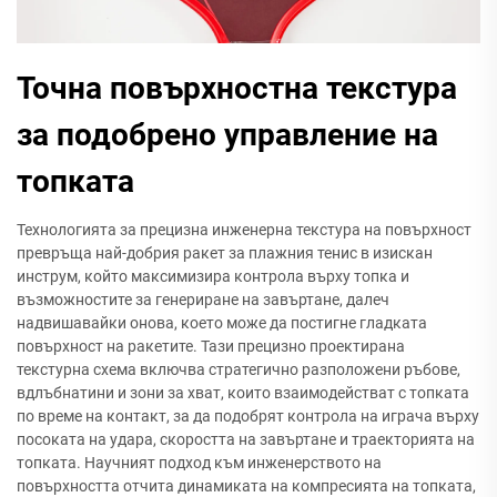
Точна повърхностна текстура
за подобрено управление на
топката
Технологията за прецизна инженерна текстура на повърхност
превръща най-добрия ракет за плажния тенис в изискан
инструм, който максимизира контрола върху топка и
възможностите за генериране на завъртане, далеч
надвишавайки онова, което може да постигне гладката
повърхност на ракетите. Тази прецизно проектирана
текстурна схема включва стратегично разположени ръбове,
вдлъбнатини и зони за хват, които взаимодействат с топката
по време на контакт, за да подобрят контрола на играча върху
посоката на удара, скоростта на завъртане и траекторията на
топката. Научният подход към инженерството на
повърхността отчита динамиката на компресията на топката,