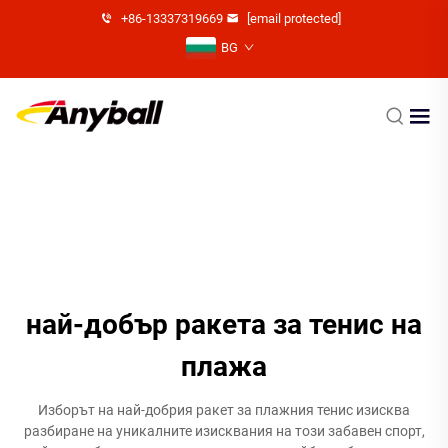
+86-13337319669
[email protected]
BG
най-добър ракета за тенис на
плажа
Изборът на най-добрия ракет за плажния тенис изисква
разбиране на уникалните изисквания на този забавен спорт,