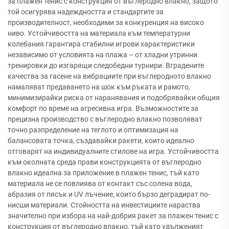
за плажен тенис с конструкция от въглеродно влакно, защото
той осигурява надеждността и стандартите за
производителност, необходими за конкуренция на високо
ниво. Устойчивостта на материала към температурни
колебания гарантира стабилни игрови характеристики
независимо от условията на плажа – от хладни утринни
тренировки до изгарящи следобедни турнири. Вградените
качества за гасене на вибрациите при въглеродното влакно
намаляват предаването на шок към ръката и рамото,
минимизирайки риска от наранявания и подобрявайки общия
комфорт по време на агресивна игра. Възможностите за
прецизна производство с въглеродно влакно позволяват
точно разпределение на теглото и оптимизация на
балансовата точка, създавайки ракети, които идеално
отговарят на индивидуалните стилове на игра. Устойчивостта
към околната среда прави конструкцията от въглеродно
влакно идеална за приложение в плажен тенис, тъй като
материала не се повлиява от контакт със солена вода,
абразия от пясък и UV лъчение, които бързо деградират по-
нисши материали. Стойността на инвестициите нараства
значително при избора на най-добрия ракет за плажен тенис с
конструкция от въглеродно влакно, тъй като удълженият