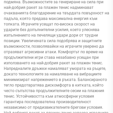
подмяна. Възможностите за генериране на сила при
най-добрия ракет за плажен тенис надминават
очакванията благодарение на твърдата повърхност на
падъла, която предава максимална енергия към
топката. Играчите усещат по-висока скорост на
ударите без допълнителни усилия, което улеснява
изпълнението на печелящи удари дори от трудни
позиции. Увеличената сила подобрява и защитните
възможности, позволявайки на играчите уверено да
отразяват агресивни атаки. Комфортът по време на
продължителни игри става незабавно усещан при
използването на най-добрия ракет за плажен тенис.
Напредналите дръжки намаляват умората на ръцете,
докато технологиите за намаляване на вибрациите
минимизират напрежението в ръката. Балансираното
тегло предотвратява дискомфорта в китката, който
често съпътства продължителните сесии на плажния
тенис. Устойчивостта към атмосферни условия
гарантира последователна производителност
независимо от предизвикателните брегови условия.
Най-добрият ракет за плажен тенис запазва игралните