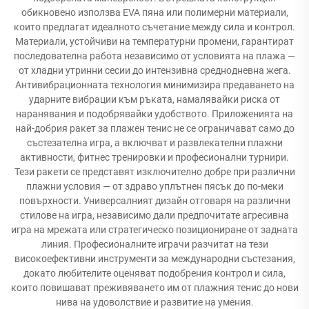
обикновено използва EVA пяна или полимерни материали,
които предлагат идеалното съчетание между сила и контрол.
Материали, устойчиви на температурни промени, гарантират
последователна работа независимо от условията на плажа —
от хладни утринни сесии до интензивна среднодневна жега.
Антивибрационната технология минимизира предаването на
ударните вибрации към ръката, намалявайки риска от
наранявания и подобрявайки удобството. Приложенията на
най-добрия ракет за плажен тенис не се ограничават само до
състезателна игра, а включват и развлекателни плажни
активности, фитнес тренировки и професионални турнири.
Тези ракети се представят изключително добре при различни
плажни условия — от здраво уплътнен пясък до по-меки
повърхности. Универсалният дизайн отговаря на различни
стилове на игра, независимо дали предпочитате агресивна
игра на мрежата или стратегическо позициониране от задната
линия. Професионалните играчи разчитат на тези
високоефективни инструменти за международни състезания,
докато любителите оценяват подобрения контрол и сила,
които повишават преживяването им от плажния тенис до нови
нива на удоволствие и развитие на умения.