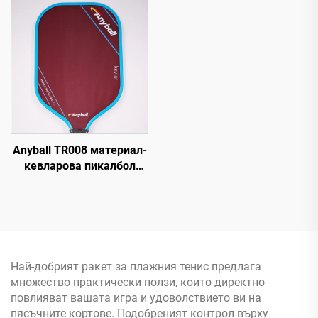
повърхност за
напреднали играчи, 16
тренировки
мм, мощност и контрол
за тренировки, за
употреба навън
Anyball TR008 материал-
кевларова пикалбол
ракета 16 мм с ръбова
защита, здрава PP,
директно от фабрика за
забавление
Най-добрият ракет за плажния тенис предлага
множество практически ползи, които директно
повлияват вашата игра и удоволствието ви на
пясъчните кортове. Подобреният контрол върху