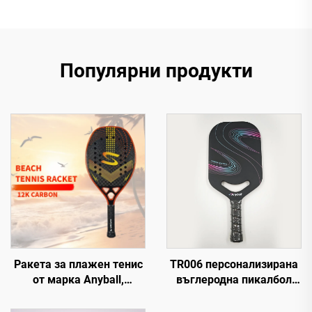
Популярни продукти
Ракета за плажен тенис
TR006 персонализирана
от марка Anyball,
въглеродна пикалбол
3/12/18k въглеродно
ракета със средно тегло
влакно EVA с матова
и балансираност за