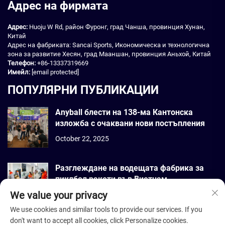
Адрес на фирмата
Адрес:
Huoju W Rd, район Фуронг, град Чанша, провинция Хунан,
Китай
Адрес на фабриката: Sancai Sports, Икономическа и технологична
зона за развитие Хесян, град Мааншан, провинция Аньхой, Китай
Телефон:
+86-13337319669
Имейл:
[email protected]
ПОПУЛЯРНИ ПУБЛИКАЦИИ
Anyball блести на 138-ма Кантонска
изложба с очаквани нови постъпления
October 22, 2025
Разглеждане на водещата фабрика за
пиклбол ракети във Виетнам
We value your privacy
September 22, 2025
We use cookies and similar tools to provide our services. If you
don't want to accept all cookies, click Personalize cookies.
Всички права запазени. © 2026 Dmantis Sports Goods Co., Ltd. Пекин