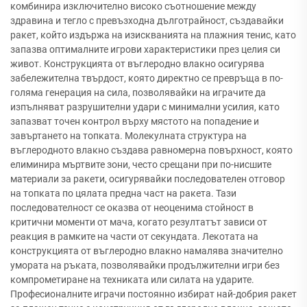
комбинира изключително високо съотношение между
здравина и тегло с превъзходна дълготрайност, създавайки
ракет, който издържа на изискванията на плажния тенис, като
запазва оптималните игрови характеристики през целия си
живот. Конструкцията от въглеродно влакно осигурява
забележителна твърдост, която директно се превръща в по-
голяма генерация на сила, позволявайки на играчите да
изпълняват разрушителни удари с минимални усилия, като
запазват точен контрол върху мястото на попадение и
завъртането на топката. Молекулната структура на
въглеродното влакно създава равномерна повърхност, която
елиминира мъртвите зони, често срещани при по-нисшите
материали за ракети, осигурявайки последователен отговор
на топката по цялата предна част на ракета. Тази
последователност се оказва от неоценима стойност в
критични моменти от мача, когато резултатът зависи от
реакция в рамките на части от секундата. Лекотата на
конструкцията от въглеродно влакно намалява значително
умората на ръката, позволявайки продължителни игри без
компрометиране на техниката или силата на ударите.
Професионалните играчи постоянно избират най-добрия ракет