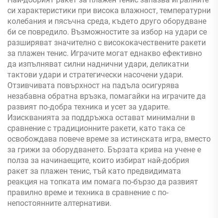
си характеристики при висока влажност, температурни
колебания и пясъчна среда, където друго оборудване
би се повредило. Възможностите за избор на удари се
разширяват значително с висококачествените ракети
за плажен тенис. Играчите могат еднакво ефективно
да изпълняват силни наднични удари, деликатни
тактови удари и стратегически насочени удари.
Отзивчивата повърхност на падъла осигурява
незабавна обратна връзка, помагайки на играчите да
развият по-добра техника и усет за ударите.
Изискванията за поддръжка остават минимални в
сравнение с традиционните ракети, като така се
освобождава повече време за истинската игра, вместо
за грижи за оборудването. Бързата крива на учене е
полза за начинаещите, които избират най-добрия
ракет за плажен тенис, тъй като предвидимата
реакция на топката им помага по-бързо да развият
правилно време и техника в сравнение с по-
непостоянните алтернативи.