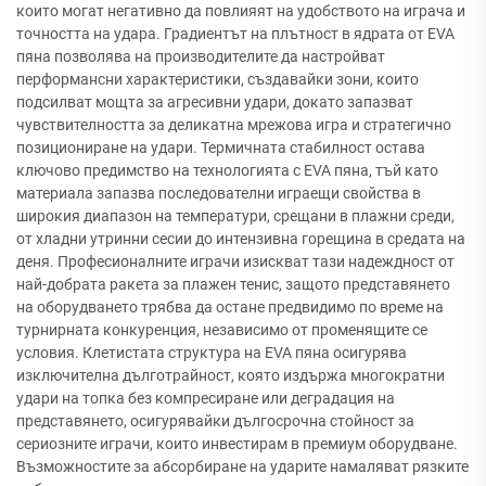
които могат негативно да повлияят на удобството на играча и
точността на удара. Градиентът на плътност в ядрата от EVA
пяна позволява на производителите да настройват
перформансни характеристики, създавайки зони, които
подсилват мощта за агресивни удари, докато запазват
чувствителността за деликатна мрежова игра и стратегично
позициониране на удари. Термичната стабилност остава
ключово предимство на технологията с EVA пяна, тъй като
материала запазва последователни играещи свойства в
широкия диапазон на температури, срещани в плажни среди,
от хладни утринни сесии до интензивна горещина в средата на
деня. Професионалните играчи изискват тази надеждност от
най-добрата ракета за плажен тенис, защото представянето
на оборудването трябва да остане предвидимо по време на
турнирната конкуренция, независимо от променящите се
условия. Клетистата структура на EVA пяна осигурява
изключителна дълготрайност, която издържа многократни
удари на топка без компресиране или деградация на
представянето, осигурявайки дългосрочна стойност за
сериозните играчи, които инвестирам в премиум оборудване.
Възможностите за абсорбиране на ударите намаляват рязките