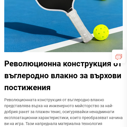
Революционна конструкция от
въглеродно влакно за върхови
постижения
Революционната конструкция от въглеродно влакно
представлява върха на инженерното майсторство за най-
добрия ракет за плажен тенис, осигурявайки ненадминати
експлоатационни характеристики, които преобразяват начина
ви на игра. Тази напреднала материална технология