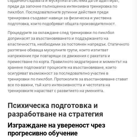
сърдечно-съдовата и мускулната система да се адаптират,
преди да започне пълноценна интензивна тренировка по
пиклбол. Последователните рутинни действия преди
тренировка създават навици за физическа и умствена
подготовка, които подобряват общата производителност.
Процедурите за охлаждане след тренировки по пиклбол
допринасят за възстановяването и поддържането на
еластичността, необходими за постоянен напредък. Статичното
разтягане обхваща мускулните групи, които изпитват
напрежение при повтарящи се движения с ракетата и
преместване по корта. Правилното хидратиране и моментът на
хранене подпомагат процесите на възстановяване, които
осигуряват възможност за последователно участие в
тренировки по пиклбол. Протоколите за възстановяване стават
все по-важни, тъй като интензивността и честотата на
тренировките нарастват с развитието на уменията.
Психическа подготовка и
разработване на стратегия
Изграждане на увереност чрез
прогресивно обучение