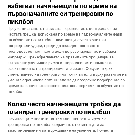
избягват начинаещите по време на
първоначалните си тренировки по
пиклбол
Преувеличаването на силата в сравнение с контрола е най-
честата грешка, допускана по време на първоначалните фази
на обучение по пиклбол. Начинаещите често опитват
напреднали удари, преди да овладеят основната
последователност, което води до разочарование и забавен
напредък. Пренебрегването на правилните процедури за
затопляне увеличава риска от наранявания и намалява
ефективността на тренировъчните сесии. Фокусът върху
спечелването на тренировъчни точки вместо върху развитие на
умения ограничава потенциала за дългосрочно подобрение по
време на ключовите основополагащи периоди на обучение по
пиклбол.
Колко често начинаещите трябва да
планират тренировки по пиклбол
Начинаещите постигат оптимален напредък чрез 2-3
тренировки по пиклбол седмично с почивни дни за
възстановяване и затвърждаване на уменията. По-честа