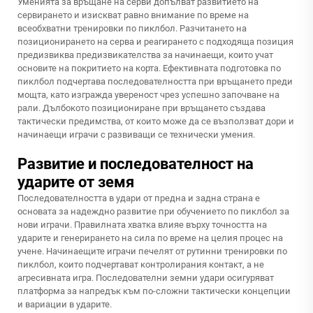
Уменията за връщане на серви допълват развитието на
сервирането и изискват равно внимание по време на
всеобхватни тренировки по пиклбол. Разчитането на
позиционирането на серва и реагирането с подходяща позиция
предизвиква предизвикателства за начинаещи, които учат
основите на покритието на корта. Ефективната подготовка по
пиклбол подчертава последователността при връщането преди
мощта, като изгражда увереност чрез успешно започване на
рали. Дълбокото позициониране при връщането създава
тактически предимства, от които може да се възползват дори и
начинаещи играчи с развиващи се технически умения.
Развитие и последователност на
ударите от земя
Последователността в удари от предна и задна страна е
основата за надеждно развитие при обучението по пиклбол за
нови играчи. Правилната хватка влияе върху точността на
ударите и генерирането на сила по време на целия процес на
учене. Начинаещите играчи печелят от рутинни тренировки по
пиклбол, които подчертават контролирания контакт, а не
агресивната игра. Последователни земни удари осигуряват
платформа за напредък към по-сложни тактически концепции
и вариации в ударите.