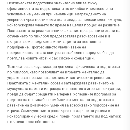
Психическата подготовка значително влияе върху
ефективността на подготовката по пиклбол и темповете на
усвояване на умения при началници. Изграждането на
увереност чрез постижими цели създава положителен импулс,
който ускорява ученето по време на целия процес на развитие.
Поставянето на реалистични очаквания през ранните етапи на
обучението по пиклбол предотвратява разочарование и в
същото време поддържа мотивацията за постоянна
подобрение. Прогресивното увеличаване на
предизвикателствата осигурява стабилен напредък, без да
препълва новите играчи със сложни концепции.
Техниките за визуализация допълват физическата подготовка
по пиклбол, като позволяват на играчите ментално да
упражняват правилната техника и тактическите решения.
Практиката с ментални образи затвърждава развитието на
мускулната памет и изгражда познанство с игровите ситуации,
преди да бъдат срещнати на терена. Успешните програми за
подготовка по пиклбол комбинират ментална подготовка с
развитие на физически умения за всеобхватно подобрение на
играча. Самочувствието расте чрез повтаряне на успехи в
контролирани учебни среди, преди прилагането им под натиск
в състезателна обстановка.