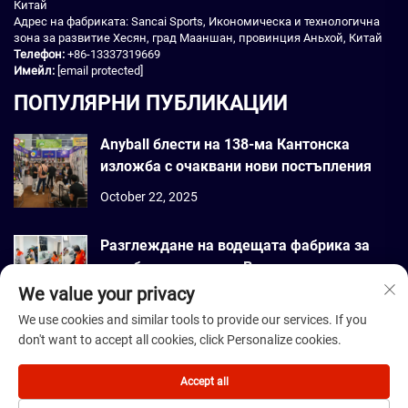
Китай
Адрес на фабриката: Sancai Sports, Икономическа и технологична
зона за развитие Хесян, град Мааншан, провинция Аньхой, Китай
Телефон:
+86-13337319669
Имейл:
[email protected]
ПОПУЛЯРНИ ПУБЛИКАЦИИ
Anyball блести на 138-ма Кантонска
изложба с очаквани нови постъпления
October 22, 2025
Разглеждане на водещата фабрика за
пиклбол ракети във Виетнам
We value your privacy
September 22, 2025
We use cookies and similar tools to provide our services. If you
don't want to accept all cookies, click Personalize cookies.
© Всички права запазени. Dmantis Sports Goods Co., Ltd., Пекин,
2025 г. -
Политика за поверителност
Accept all