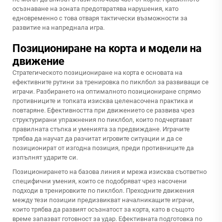
осъзнаване на зоната предотвратява нарушения, като
едновременно с това отваря тактически възможности за
развитие на напреднала игра.
Позициониране на корта и модели на
движение
Стратегическото позициониране на корта е основата на
ефективните рутини за тренировка по пиклбол за развиващи се
играчи. Разбирането на оптималното позициониране спрямо
противниците и топката изисква целенасочена практика и
повтаряне. Ефективността при движението се развива чрез
структурирани упражнения по пиклбол, които подчертават
правилната стъпка и уменията за предвиждане. Играчите
трябва да научат да разчитат игровите ситуации и да се
позиционират от изгодна позиция, преди противниците да
изпълнят ударите си.
Позиционирането на базова линия и мрежа изисква съответно
специфични умения, които се подобряват чрез насочени
подходи в тренировките по пиклбол. Преходните движения
между тези позиции предизвикват началникащите играчи,
които трябва да развият осъзнатост за корта, като в същото
време запазват готовност за удар. Ефективната подготовка по