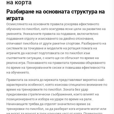
на корта
Разбиране на основната структура на
играта
Осмислянето на основните правила ускорява ефективното
обучение по пиклбол, като осигурява ясни цели за развитие на
уменията. Уникалните правила за подаване, включително
подавания отдолу и изискването за двойно отскочване,
отличават пиклбола от други ракетни спортове. Разбирането на
системите за точкуване и моделите на ротация помага на
играчите да насочат подготовката си по пиклбол към
съответните ситуации, с които ще се сблъскат по време на
реална игра. Познаването на правилата премахва объркването
по време на тренировъчните сесии и повишава ефективността
на обучението.
Правилата за зоната до мрежата представляват вероятно най-
характерната особеност, която изисква специално внимание по
време на тренировките по пиклбол. Зоната без удар
предизвиква стратегически съображения, които влияят на
позиционирането и избора на удари по време на рали.
Начинаещите трябва да отделят значително време за
тренировки по пиклбол, за да разберат кога играчите могат или
не могат да влизат в тази ключова част от корта. Правилното