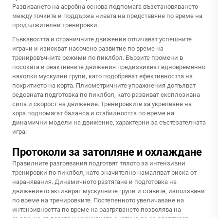
Развиването на аеробна основа подпомага възстановяването
между точките и поддържа нивата на представяне по време на
продължителни тренировки.
Гъвкавостта и страничните движения отличават успешните
играчи и изискват насочено развитие по време на
тренировъчните режими по пиклбол. Бързите промени в
посоката и реактивните движения предизвикват едновременно
няколко мускулни групи, като подобряват ефективността на
покритието на корта. Плиометричните упражнения допълват
редовната подготовка по пиклбол, като развиват експлозивна
сила и скорост на движение. Тренировките за укрепване на
кора подпомагат баланса и стабилността по време на
динамични модели на движение, характерни за състезателната
игра.
Протоколи за затопляне и охлаждане
Правилните разгрявания подготвят тялото за интензивни
тренировки по пиклбол, като значително намаляват риска от
наранявания. Динамичното разтягане и подготовка на
движението активират мускулните групи и ставите, използвани
по време на тренировките. Постепенното увеличаване на
интензивността по време на разгряването позволява на