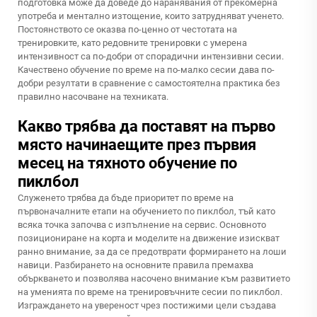
подготовка може да доведе до наранявания от прекомерна
употреба и ментално изтощение, които затрудняват ученето.
Постоянството се оказва по-ценно от честотата на
тренировките, като редовните тренировки с умерена
интензивност са по-добри от спорадични интензивни сесии.
Качествено обучение по време на по-малко сесии дава по-
добри резултати в сравнение с самостоятелна практика без
правилно насочване на техниката.
Какво трябва да поставят на първо
място начинаещите през първия
месец на тяхното обучение по
пиклбол
Служенето трябва да бъде приоритет по време на
първоначалните етапи на обучението по пиклбол, тъй като
всяка точка започва с изпълнение на сервис. Основното
позициониране на корта и моделите на движение изискват
ранно внимание, за да се предотврати формирането на лоши
навици. Разбирането на основните правила премахва
объркването и позволява насочено внимание към развитието
на уменията по време на тренировъчните сесии по пиклбол.
Изграждането на увереност чрез постижими цели създава