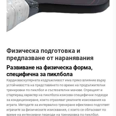
Физическа подготовка и
предпазване от наранявания
Развиване на физическа форма,
специфична за пиклбола
Кардиоваскулярната издръжливост има пряко влияние върху
устойчивостта на представянето по време на продължителни
тренировки по пиклбол и състезателни мачове. Спрещият и
стартиращ характер на пиклбола изисква специфични подходи
за кондициониране, които отразяват реалните изисквания на
играта. Методите за интервално трениране ефективно подготвят
играчите за физическите изисквания, с които се сблъскват по
време на интензивни периоди на тренировка по пиклбол.