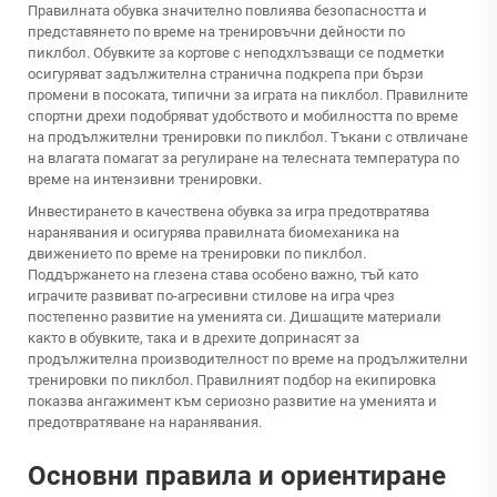
Правилната обувка значително повлиява безопасността и
представянето по време на тренировъчни дейности по
пиклбол. Обувките за кортове с неподхлъзващи се подметки
осигуряват задължителна странична подкрепа при бързи
промени в посоката, типични за играта на пиклбол. Правилните
спортни дрехи подобряват удобството и мобилността по време
на продължителни тренировки по пиклбол. Тъкани с отвличане
на влагата помагат за регулиране на телесната температура по
време на интензивни тренировки.
Инвестирането в качествена обувка за игра предотвратява
наранявания и осигурява правилната биомеханика на
движението по време на тренировки по пиклбол.
Поддържането на глезена става особено важно, тъй като
играчите развиват по-агресивни стилове на игра чрез
постепенно развитие на уменията си. Дишащите материали
както в обувките, така и в дрехите допринасят за
продължителна производителност по време на продължителни
тренировки по пиклбол. Правилният подбор на екипировка
показва ангажимент към сериозно развитие на уменията и
предотвратяване на наранявания.
Основни правила и ориентиране