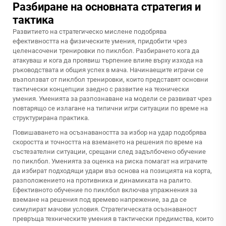
Разбиране на основната стратегия и
тактика
Развитието на стратегическо мислене подобрява
ефективността на физическите умения, придобити чрез
целенасочени тренировки по пиклбол. Разбирането кога да
атакуваш и кога да проявиш търпение влияе върху изхода на
ръководствата и общия успех в мача. Начинаещите играчи се
възползват от пиклбол тренировки, които представят основни
тактически концепции заедно с развитие на технически
умения. Уменията за разпознаване на модели се развиват чрез
повтарящо се излагане на типични игри ситуации по време на
структурирана практика.
Повишаването на осъзнаваността за избор на удар подобрява
скоростта и точността на вземането на решения по време на
състезателни ситуации, срещани след задълбочено обучение
по пиклбол. Уменията за оценка на риска помагат на играчите
да избират подходящи удари въз основа на позицията на корта,
разположението на противника и динамиката на ралито.
Ефективното обучение по пиклбол включва упражнения за
вземане на решения под времево напрежение, за да се
симулират мачови условия. Стратегическата осъзнаваност
превръща техническите умения в тактически предимства, които