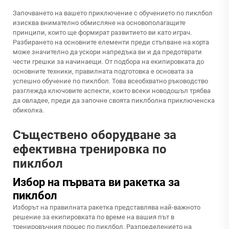
Започването на вашето приключение с обучението по пиклбол
изисква внимателно обмисляне на основополагащите
принципи, които ще формират развитието ви като играч.
Разбирането на основните елементи преди стъпване на корта
може значително да ускори напредъка ви и да предотврати
чести грешки за начинаещи. От подбора на екипировката до
основните техники, правилната подготовка е основата за
успешно обучение по пиклбол. Това всеобхватно ръководство
разглежда ключовите аспекти, които всеки новодошъл трябва
да овладее, преди да започне своята пиклболна приключенска
обиколка.
Съществено оборудване за
ефективна тренировка по
пиклбол
Избор на първата ви ракетка за
пиклбол
Изборът на правилната ракетка представлява най-важното
решение за екипировката по време на вашия път в
тренировъчния процес по пиклбол. Разпределението на