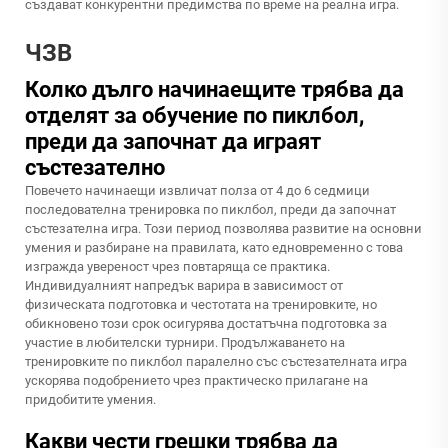
създават конкурентни предимства по време на реална игра.
ЧЗВ
Колко дълго начинаещите трябва да
отделят за обучение по пиклбол,
преди да започнат да играят
състезателно
Повечето начинаещи извличат полза от 4 до 6 седмици
последователна тренировка по пиклбол, преди да започнат
състезателна игра. Този период позволява развитие на основни
умения и разбиране на правилата, като едновременно с това
изгражда увереност чрез повтаряща се практика.
Индивидуалният напредък варира в зависимост от
физическата подготовка и честотата на тренировките, но
обикновено този срок осигурява достатъчна подготовка за
участие в любителски турнири. Продължаването на
тренировките по пиклбол паралелно със състезателната игра
ускорява подобрението чрез практическо прилагане на
придобитите умения.
Какви чести грешки трябва да