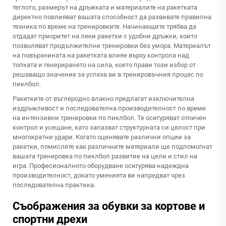
теглото, размерът на дръжката и материалите на ракетката
директно повлияват вашата способност да развивате правилна
техника по време на тренировките. Начинаещите трябва да
отдадат приоритет на леки ракетки с удобни дръжки, които
позволяват продължителни тренировки без умора. Материалът
на повърхнината на ракетката влияе върху контрола над
топката и генерирането на сила, което прави този избор от
решаващо значение за успеха ви в тренировъчния процес по
пиклбол.
Ракетките от въглеродно влакно предлагат изключителна
издръжливост и последователна производителност по време
на интензивни тренировки по пиклбол. Те осигуряват отличен
контрол и усещане, като запазват структурната си цялост при
многократни удари. Когато оценявате различни опции за
ракетки, помислете как различните материали ще подпомогнат
вашата
тренировка по пиклбол
развитие на цели и стил на
игра. Професионалното оборудване осигурява надеждна
производителност, докато уменията ви напредват чрез
последователна практика.
Съображения за обувки за кортове и
спортни дрехи