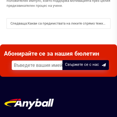
положителен импулс, който поддържа мотивацията през целия
предизвикателен процес на учене.
Следваща:
Какви са предимствата на леките спрямо тежките ракети за пикбол?
Абонирайте се за нашия бюлетин
Свържете се с нас