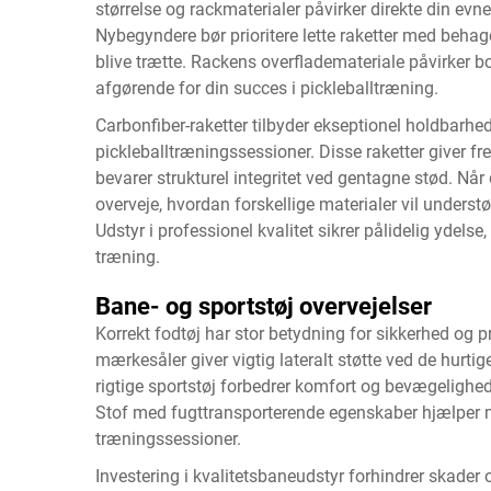
størrelse og rackmaterialer påvirker direkte din evne
Nybegyndere bør prioritere lette raketter med behag
blive trætte. Rackens overflademateriale påvirker bo
afgørende for din succes i pickleballtræning.
Carbonfiber-raketter tilbyder ekseptionel holdbarh
pickleballtræningssessioner. Disse raketter giver f
bevarer strukturel integritet ved gentagne stød. Når 
overveje, hvordan forskellige materialer vil underst
Udstyr i professionel kvalitet sikrer pålidelig ydel
træning.
Bane- og sportstøj overvejelser
Korrekt fodtøj har stor betydning for sikkerhed og 
mærkesåler giver vigtig lateralt støtte ved de hurtige
rigtige sportstøj forbedrer komfort og bevægelighe
Stof med fugttransporterende egenskaber hjælper m
træningssessioner.
Investering i kvalitetsbaneudstyr forhindrer skade