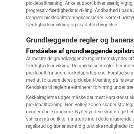
pickleballtræning. Ankelsupport bliver særlig vigtig
progressiv færdighedsudvikling. Åndbarhed i både s
længere pickleballtræningssessioner. Korrekt udstyr
færdighedsudvikling og skadeforebyggelse.
Grundlæggende regler og banens
Forståelse af grundlæggende spilstr
At mestre de grundlæggende regler fremskynder effek
færdighedsudvikling. De unikke servregler, herunde
pickleball fra andre racketsportsgrene. Forståelse 
med at fokusere deres pickleball-træning på relevan
Kendskab til reglerne eliminerer forvirring under tr
Køkkelreglerne udgør måske det mest karakteristi
pickleballtræning. Non-volley-zonen skaber strategi
gennem hele runderne. Nybegyndere skal bruge betyd
spillere må og ikke må træde ind i dette afgørende
regelbrud og åbner samtidig taktiske muligheder for