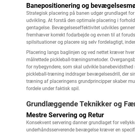
Banepositionering og bevægelsesmø
Strategisk placering på banen udgør grundlaget for ef
udvikling. At forstå den optimale placering i forho
gentagelse. Bevægelseseffektivitet udvikles gennem
fremhæver korrekt fodarbejde og evnen til at forudse
spilsituationer og placere sig selv fordelagtigt, in
Placering langs baglinjen og ved nettet kræver hver
målrettede pickleball-træningsmetoder. Overgangsb
for nybegyndere, som skal udvikle banebevidsthed sam
pickleball-træning inddrager bevægelsesdrill, der si
træning af placeringens grundprincipper skaber 
fordele under faktisk spil.
Grundlæggende Teknikker og Fær
Mestre Servering og Retur
Konsekvent servering danner grundlaget for vellyk
underhåndsserverende bevægelse kræver en specifik 