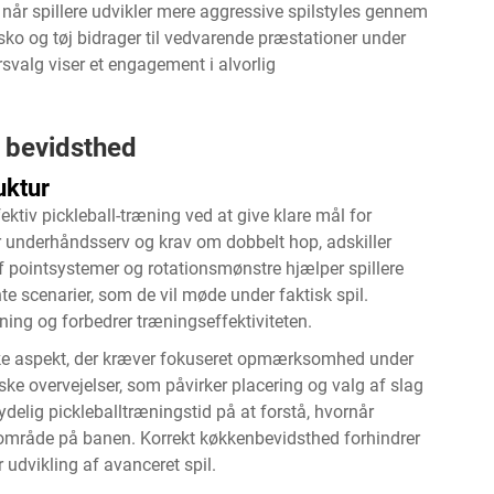
, når spillere udvikler mere aggressive spilstyles gennem
ko og tøj bidrager til vedvarende præstationer under
svalg viser et engagement i alvorlig
 bevidsthed
uktur
tiv pickleball-træning ved at give klare mål for
r underhåndsserv og krav om dobbelt hop, adskiller
af pointsystemer og rotationsmønstre hjælper spillere
te scenarier, som de vil møde under faktisk spil.
æning og forbedrer træningseffektiviteten.
ske aspekt, der kræver fokuseret opmærksomhed under
ske overvejelser, som påvirker placering og valg af slag
elig pickleballtræningstid på at forstå, hvornår
 område på banen. Korrekt køkkenbevidsthed forhindrer
 udvikling af avanceret spil.