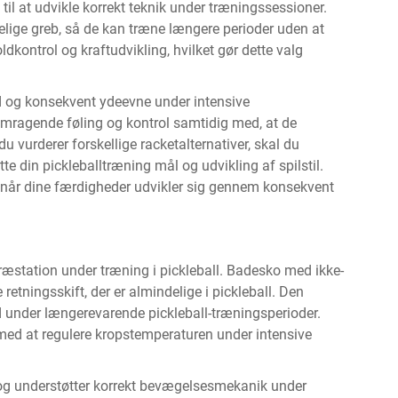
 til at udvikle korrekt teknik under træningssessioner.
elige greb, så de kan træne længere perioder uden at
ldkontrol og kraftudvikling, hvilket gør dette valg
ed og konsekvent ydeevne under intensive
remragende føling og kontrol samtidig med, at de
du vurderer forskellige racketalternativer, skal du
øtte din
pickleballtræning
mål og udvikling af spilstil.
se, når dine færdigheder udvikler sig gennem konsekvent
præstation under træning i pickleball. Badesko med ikke-
 retningsskift, der er almindelige i pickleball. Den
d under længerevarende pickleball-træningsperioder.
ed at regulere kropstemperaturen under intensive
r og understøtter korrekt bevægelsesmekanik under