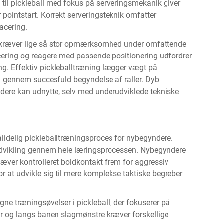
d til pickleball med fokus på serveringsmekanik giver
r pointstart. Korrekt serveringsteknik omfatter
acering.
g kræver lige så stor opmærksomhed under omfattende
cering og reagere med passende positionering udfordrer
. Effektiv pickleballtræning lægger vægt på
lid gennem succesfuld begyndelse af raller. Dyb
ndere kan udnytte, selv med underudviklede tekniske
ålidelig pickleballtræningsproces for nybegyndere.
tudvikling gennem hele læringsprocessen. Nybegyndere
hæver kontrolleret boldkontakt frem for aggressiv
r at udvikle sig til mere komplekse taktiske begreber
ne træningsøvelser i pickleball, der fokuserer på
r og langs banen slagmønstre kræver forskellige