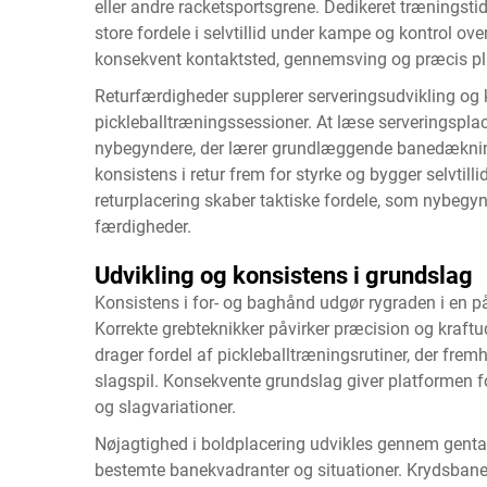
eller andre racketsportsgrene. Dedikeret træningsti
store fordele i selvtillid under kampe og kontrol ove
konsekvent kontaktsted, gennemsving og præcis pl
Returfærdigheder supplerer serveringsudvikling o
pickleballtræningssessioner. At læse serveringspla
nybegyndere, der lærer grundlæggende banedækning
konsistens i retur frem for styrke og bygger selvtil
returplacering skaber taktiske fordele, som nybegy
færdigheder.
Udvikling og konsistens i grundslag
Konsistens i for- og baghånd udgør rygraden i en p
Korrekte grebteknikker påvirker præcision og kraf
drager fordel af pickleballtræningsrutiner, der frem
slagspil. Konsekvente grundslag giver platformen fo
og slagvariationer.
Nøjagtighed i boldplacering udvikles gennem gentag
bestemte banekvadranter og situationer. Krydsbane