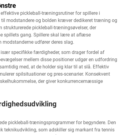
nstre
fektive pickleball-træningsrutiner for spillere i
ld til modstandere og bolden kræver dedikeret træning og
 strukturerede pickleball-træningsøvelser, der
 spillets gang. Spillere skal lære at aflæse
den modstanderne udfører deres slag.
 især specifikke færdigheder, som drager fordel af
evægelser mellem disse positioner udgør en udfordring
tidig med, at de holder sig klar til at slå. Effektiv
mulerer spilsituationer og pres-scenarier. Konsekvent
muskelhukommelse, der giver konkurrencemæssige
dighedsudvikling
kede pickleball-træningsprogrammer for begyndere. Den
teknikudvikling, som adskiller sig markant fra tennis