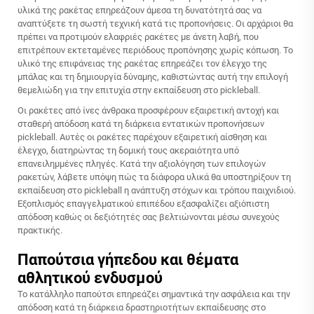
υλικά της ρακέτας επηρεάζουν άμεσα τη δυνατότητά σας να
αναπτύξετε τη σωστή τεχνική κατά τις προπονήσεις. Οι αρχάριοι θα
πρέπει να προτιμούν ελαφριές ρακέτες με άνετη λαβή, που
επιτρέπουν εκτεταμένες περιόδους προπόνησης χωρίς κόπωση. Το
υλικό της επιφάνειας της ρακέτας επηρεάζει τον έλεγχο της
μπάλας και τη δημιουργία δύναμης, καθιστώντας αυτή την επιλογή
θεμελιώδη για την επιτυχία στην εκπαίδευση στο pickleball.
Οι ρακέτες από ίνες άνθρακα προσφέρουν εξαιρετική αντοχή και
σταθερή απόδοση κατά τη διάρκεια εντατικών προπονήσεων
pickleball. Αυτές οι ρακέτες παρέχουν εξαιρετική αίσθηση και
έλεγχο, διατηρώντας τη δομική τους ακεραιότητα υπό
επανειλημμένες πληγές. Κατά την αξιολόγηση των επιλογών
ρακετών, λάβετε υπόψη πώς τα διάφορα υλικά θα υποστηρίξουν τη
εκπαίδευση στο pickleball
η ανάπτυξη στόχων και τρόπου παιχνιδιού.
Εξοπλισμός επαγγελματικού επιπέδου εξασφαλίζει αξιόπιστη
απόδοση καθώς οι δεξιότητές σας βελτιώνονται μέσω συνεχούς
πρακτικής.
Παπούτσια γήπεδου και θέματα
αθλητικού ενδυσμού
Το κατάλληλο παπούτσι επηρεάζει σημαντικά την ασφάλεια και την
απόδοση κατά τη διάρκεια δραστηριοτήτων εκπαίδευσης στο