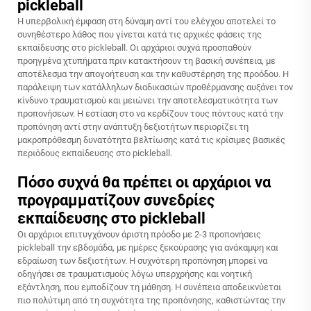
pickleball
Η υπερβολική έμφαση στη δύναμη αντί του ελέγχου αποτελεί το
συνηθέστερο λάθος που γίνεται κατά τις αρχικές φάσεις της
εκπαίδευσης στο pickleball. Οι αρχάριοι συχνά προσπαθούν
προηγμένα χτυπήματα πριν κατακτήσουν τη βασική συνέπεια, με
αποτέλεσμα την απογοήτευση και την καθυστέρηση της προόδου. Η
παράλειψη των κατάλληλων διαδικασιών προθέρμανσης αυξάνει τον
κίνδυνο τραυματισμού και μειώνει την αποτελεσματικότητα των
προπονήσεων. Η εστίαση στο να κερδίζουν τους πόντους κατά την
προπόνηση αντί στην ανάπτυξη δεξιοτήτων περιορίζει τη
μακροπρόθεσμη δυνατότητα βελτίωσης κατά τις κρίσιμες βασικές
περιόδους εκπαίδευσης στο pickleball.
Πόσο συχνά θα πρέπει οι αρχάριοι να
προγραμματίζουν συνεδρίες
εκπαίδευσης στο pickleball
Οι αρχάριοι επιτυγχάνουν άριστη πρόοδο με 2-3 προπονήσεις
pickleball την εβδομάδα, με ημέρες ξεκούρασης για ανάκαμψη και
εδραίωση των δεξιοτήτων. Η συχνότερη προπόνηση μπορεί να
οδηγήσει σε τραυματισμούς λόγω υπερχρήσης και νοητική
εξάντληση, που εμποδίζουν τη μάθηση. Η συνέπεια αποδεικνύεται
πιο πολύτιμη από τη συχνότητα της προπόνησης, καθιστώντας την