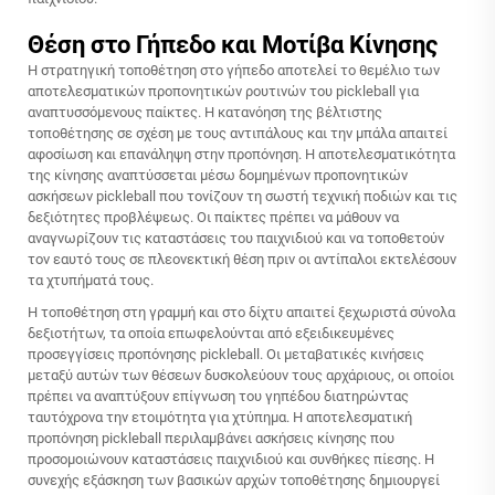
Θέση στο Γήπεδο και Μοτίβα Κίνησης
Η στρατηγική τοποθέτηση στο γήπεδο αποτελεί το θεμέλιο των
αποτελεσματικών προπονητικών ρουτινών του pickleball για
αναπτυσσόμενους παίκτες. Η κατανόηση της βέλτιστης
τοποθέτησης σε σχέση με τους αντιπάλους και την μπάλα απαιτεί
αφοσίωση και επανάληψη στην προπόνηση. Η αποτελεσματικότητα
της κίνησης αναπτύσσεται μέσω δομημένων προπονητικών
ασκήσεων pickleball που τονίζουν τη σωστή τεχνική ποδιών και τις
δεξιότητες προβλέψεως. Οι παίκτες πρέπει να μάθουν να
αναγνωρίζουν τις καταστάσεις του παιχνιδιού και να τοποθετούν
τον εαυτό τους σε πλεονεκτική θέση πριν οι αντίπαλοι εκτελέσουν
τα χτυπήματά τους.
Η τοποθέτηση στη γραμμή και στο δίχτυ απαιτεί ξεχωριστά σύνολα
δεξιοτήτων, τα οποία επωφελούνται από εξειδικευμένες
προσεγγίσεις προπόνησης pickleball. Οι μεταβατικές κινήσεις
μεταξύ αυτών των θέσεων δυσκολεύουν τους αρχάριους, οι οποίοι
πρέπει να αναπτύξουν επίγνωση του γηπέδου διατηρώντας
ταυτόχρονα την ετοιμότητα για χτύπημα. Η αποτελεσματική
προπόνηση pickleball περιλαμβάνει ασκήσεις κίνησης που
προσομοιώνουν καταστάσεις παιχνιδιού και συνθήκες πίεσης. Η
συνεχής εξάσκηση των βασικών αρχών τοποθέτησης δημιουργεί