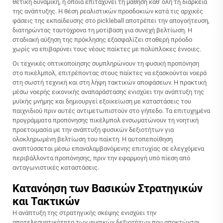
θετική δυναμική, η οποία επιταχύνει τη μάθηση καθ' όλη τη διάρκεια
της ανάπτυξης. Η θέση ρεαλιστικών προσδοκιών κατά τις αρχικές
φάσεις της εκπαίδευσης στο pickleball αποτρέπει την απογοήτευση,
διατηρώντας ταυτόχρονα τη μοτίβαση για συνεχή βελτίωση. Η
σταδιακή αύξηση της πρόκλησης εξασφαλίζει σταθερή πρόοδο
χωρίς να επιβαρύνει τους νέους παίκτες με πολύπλοκες έννοιες.
Οι τεχνικές οπτικοποίησης συμπληρώνουν τη φυσική προπόνηση
στο πικέλμπολ, επιτρέποντας στους παίκτες να εξασκούνται νοερά
στη σωστή τεχνική και στη λήψη τακτικών αποφάσεων. Η πρακτική
μέσω νοερής εικονικής αναπαράστασης ενισχύει την ανάπτυξη της
μυϊκής μνήμης και δημιουργεί εξοικείωση με καταστάσεις του
παιχνιδιού πριν αυτές αντιμετωπιστούν στο γήπεδο. Τα επιτυχημένα
προγράμματα προπόνησης πικέλμπολ ενσωματώνουν τη νοητική
προετοιμασία με την ανάπτυξη φυσικών δεξιοτήτων για
ολοκληρωμένη βελτίωση του παίκτη. Η αυτοπεποίθηση
αναπτύσσεται μέσω επαναλαμβανόμενης επιτυχίας σε ελεγχόμενα
περιβάλλοντα προπόνησης, πριν την εφαρμογή υπό πίεση από
ανταγωνιστικές καταστάσεις.
Κατανόηση των Βασικών Στρατηγικών
και Τακτικών
Η ανάπτυξη της στρατηγικής σκέψης ενισχύει την
αποτελεσματικότητα των φυσικών δεξιοτήτων που αποκτώνται