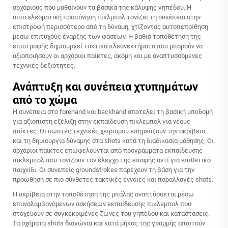
αρχάριους που μαθαίνουν τα βασικά της κάλυψης γηπέδου. Η
αποτελεσματική προπόνηση πικλμπολ τονίζει τη συνέπεια στην
επιστροφή περισσότερο από τη δύναμη, χτίζοντας αυτοπεποίθηση
μέσω επιτυχούς έναρξης των φάσεων. Η βαθιά τοποθέτηση της
επιστροφής δημιουργεί τακτικά πλεονεκτήματα που μπορούν να
αξιοποιήσουν οι αρχάριοι παίκτες, ακόμη και με αναπτυσσόμενες
τεχνικές δεξιότητες.
Ανάπτυξη και συνέπεια χτυπημάτων
από το χώμα
Η συνέπεια στο forehand και backhand αποτελεί τη βασική υποδομή
για αξιόπιστη εξέλιξη στην εκπαίδευση πικλεμπολ για νέους
παίκτες. Οι σωστές τεχνικές χειρισμού επηρεάζουν την ακρίβεια
και τη δημιουργία δύναμης στα shots κατά τη διαδικασία μάθησης. Οι
αρχάριοι παίκτες επωφελούνται από προγράμματα εκπαίδευσης
πικλεμπολ που τονίζουν τον έλεγχο της επαφής αντί για επιθετικό
παιχνίδι. Οι συνεπείς groundstrokes παρέχουν τη βάση για την
προώθηση σε πιο σύνθετες τακτικές έννοιες και παραλλαγές shots.
Η ακρίβεια στην τοποθέτηση της μπάλας αναπτύσσεται μέσω
επαναλαμβανόμενων ασκήσεων εκπαίδευσης πικλεμπολ που
στοχεύουν σε συγκεκριμένες ζώνες του γηπέδου και καταστάσεις.
Τα σχήματα shots διαγώνια και κατά μήκος της γραμμής απαιτούν