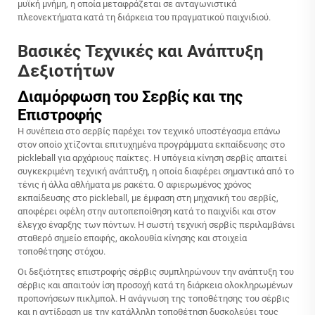
μυϊκή μνήμη, η οποία μεταφράζεται σε ανταγωνιστικά
πλεονεκτήματα κατά τη διάρκεια του πραγματικού παιχνιδιού.
Βασικές Τεχνικές και Ανάπτυξη
Δεξιοτήτων
Διαμόρφωση του Σερβίς και της
Επιστροφής
Η συνέπεια στο σερβίς παρέχει τον τεχνικό υποστέγασμα επάνω
στον οποίο χτίζονται επιτυχημένα προγράμματα εκπαίδευσης στο
pickleball για αρχάριους παίκτες. Η υπόγεια κίνηση σερβίς απαιτεί
συγκεκριμένη τεχνική ανάπτυξη, η οποία διαφέρει σημαντικά από το
τένις ή άλλα αθλήματα με ρακέτα. Ο αφιερωμένος χρόνος
εκπαίδευσης στο pickleball, με έμφαση στη μηχανική του σερβίς,
αποφέρει οφέλη στην αυτοπεποίθηση κατά το παιχνίδι και στον
έλεγχο έναρξης των πόντων. Η σωστή τεχνική σερβίς περιλαμβάνει
σταθερό σημείο επαφής, ακολουθία κίνησης και στοιχεία
τοποθέτησης στόχου.
Οι δεξιότητες επιστροφής σέρβις συμπληρώνουν την ανάπτυξη του
σέρβις και απαιτούν ίση προσοχή κατά τη διάρκεια ολοκληρωμένων
προπονήσεων πικλμπολ. Η ανάγνωση της τοποθέτησης του σέρβις
και η αντίδραση με την κατάλληλη τοποθέτηση δυσκολεύει τους