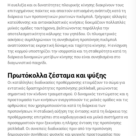
Η ευελιξία και οι δυνατότητες πλευρικής κίνησης διακρίνουν τους
επιτυχημένους παίκτες και απαιτούν εστιασμένη ανάπτυξη κατά τη
διάρκεια των προπονητικών ρουτινών πικλμπολ. Γρήγορες αλλαγές
κατεύθυνσης και αντανακλαστικές κινήσεις δοκιμάζουν πολλαπλές
μυϊκές ομάδες ταυτόχρονα, βελτιώνοντας παράλληλα την
αποτελεσματικότητα κάλυψης του γηπέδου. Οι πλυομετρικές
ασκήσεις συμπληρώνουν τη συνηθισμένη προπόνηση πικλμπολ
αναπτύσσοντας εκρηκτική δύναμη και ταχύτητα κίνησης. Η ενίσχυση
της κορμού υποστηρίζει την ισορροπία και τη σταθερότητα κατά τη
διάρκεια δυναμικών μοτίβων κίνησης που είναι συνηθισμένα στο
διαγωνιστικό παιχνίδι.
Πρωτόκολλα ζέσταμα και ψύξης
Οι κατάλληλες διαδικασίες προθέρμανσης ετοιμάζουν το σώμα για
εντατικές δραστηριότητες προπόνησης pickleball, μειώνοντας
σημαντικά τον κίνδυνο τραυματισμού. Ο δυναμικός τεντώματος και η
προετοιμασία των κινήσεων ενεργοποιούν τις μυϊκές ομάδες και τις
αρθρώσεις που χρησιμοποιούνται κατά τη διάρκεια των
προπονήσεων. Η σταδιακή αύξηση της έντασης κατά τη διάρκεια της
προθέρμανσης επιτρέπει στα καρδιαγγειακά και μυϊκά συστήματα να
προσαρμοστούν πριν ξεκινήσει η πλήρης ένταση της προπόνησης
pickleball. Οι συνεπείς διαδικασίες πριν από την προπόνηση
δημιουργούν συνήθειες φυσικής και ψυχικής προετοιμασίας που