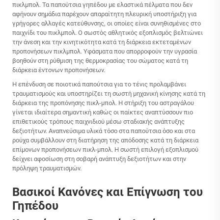
πικλμπολ. Τα παπούτσια γηπέδου με ελαστικά πέλματα που δεν
αφήνουν σημάδια παρέχουν απαραίτητη πλευρική υποστήριξη για
γρήγορες αλλαγές κατεύθυνσης, οι οποίες είναι συνηθισμένες στο
παιχνίδι του πικλμπολ. Ο σωστός αθλητικός εξοπλισμός βελτιώνει
την άνεση και την κινητικότητα κατά τη διάρκεια εκτεταμένων
προπονήσεων πικλμπολ. Υφάσματα που απορροφούν την υγρασία
βοηθούν στη ρύθμιση της θερμοκρασίας του σώματος κατά τη
διάρκεια έντονων προπονήσεων.
Η επένδυση σε ποιοτικά παπούτσια για το τένις προλαμβάνει
τραυματισμούς και υποστηρίζει τη σωστή μηχανική κίνησης κατά τη
διάρκεια της προπόνησης πικλ-μπολ. Η στήριξη του αστραγάλου
γίνεται ιδιαίτερα σημαντική καθώς οι παίκτες αναπτύσσουν πιο
επιθετικούς τρόπους παιχνιδιού μέσω σταδιακής ανάπτυξης
δεξιοτήτων. Αναπνεύσιμα υλικά τόσο στα παπούτσια όσο και στα
ρούχα συμβάλλουν στη διατήρηση της απόδοσης κατά τη διάρκεια
επίμονων προπονήσεων πικλ-μπολ. Η σωστή επιλογή εξοπλισμού
δείχνει αφοσίωση στη σοβαρή ανάπτυξη δεξιοτήτων και στην
πρόληψη τραυματισμών.
Βασικοί Κανόνες και Επίγνωση του
Γηπέδου