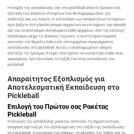
Η έναρξη της εκπαίδευσής σας στο pickleball απαιτεί προσεκτική
εξέταση των βασικών στοιχείων που θα διαμορφώσουν την
ανάπτυξή σας ως παίκτη. Η κατανόηση των απαραίτητων στοιχείων
πριν βήξετε στο γήπεδο μπορεί σημαντικά να επιταχύνει την πρόοδό
σας και να αποτρέψει συνηθισμένα λάθη αρχαρίων. Από την επιλογή
εξοπλισμού μέχρι τις βασικές τεχνικές, η σωστή προετοιμασία
αποτελεί τον θεμέλιο λίθο ενός επιτυχημένου προγράμματος
εκπαίδευσης στο pickleball. Αυτός ο ολοκληρωμένος οδηγός
εξετάζει τις κρίσιμες πτυχές που πρέπει να κατακτήσει κάθε νέος
αφικόμενος πριν ξεκινήσει το ταξίδι του στην εκπαίδευση του
pickleball.
Απαραίτητος Εξοπλισμός για
Αποτελεσματική Εκπαίδευση στο
Pickleball
Επιλογή του Πρώτου σας Ρακέτας
Pickleball
Η επιλογή της κατάλληλης ρακέτας αποτελεί τη σημαντικότερη
απόφαση σχετικά με τον εξοπλισμό σας στο ταξίδι της εκπαίδευσης
στο pickleball. Η κατανομή του βάρους, το μέγεθος της λαβής και τα