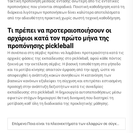
τακτική προπόνηση μεσαίας έντασης ανώτερη από τις εντατικές
προπονήσεις που γίνονται σποραδικά. Ποιοτική καθοδήγηση κατά τη
διάρκεια λιγότερων προπονήσεων δίνει καλύτερα αποτελέσματα
από την αδιευθέτητη πρακτική χωρίς σωστή τεχνική καθοδήγηση.
Τι πρέπει να προτεραιοποιήσουν οι
αρχάριοι κατά τον πρώτο μήνα της
προπόνησης pickleball
Η συνέπεια στη σέρβις πρέπει να λαμβάνει προτεραιότητα κατά τις
αρχικές φάσεις της εκπαίδευσης στο pickleball, αφού κάθε πόντος
ξεκινά με την εκτέλεση σέρβις. Η βασική τοποθέτηση στο γήπεδο
και τα μοτίβα κίνησης απαιτούν έμφαση από την αρχή, ώστε να
αποφευχθεί η ανάπτυξη κακών συνηθειών. Η κατανόηση των
βασικών κανόνων εξαλείφει τη σύγχυση και επιτρέπει εστιασμένη
προσοχή στην ανάπτυξη δεξιοτήτων κατά τις συνεδρίες
εκπαίδευσης στο pickleball. Η δημιουργία αυτοπεποιθήσεως μέσω
εφικτών στόχων δημιουργεί θετική δυναμική που διατηρεί τη
μοτίβαση καθ' όλη τη διαδικασία της προκλητικής μάθησης.
Επόμενο:
Ποια είναι τα πλεονεκτήματα των ελαφρών σε σύγκριση με τα βαριά ρακέτες πικλμπόλ;