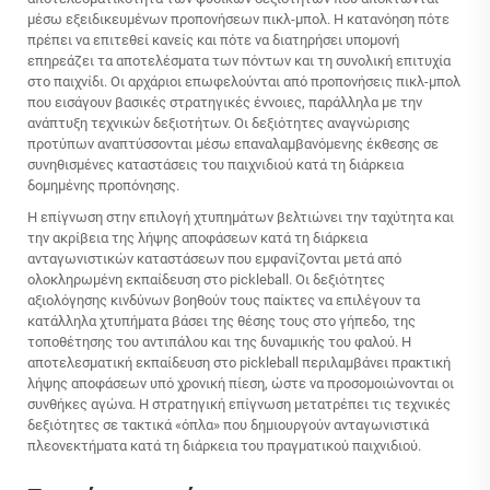
μέσω εξειδικευμένων προπονήσεων πικλ-μπολ. Η κατανόηση πότε
πρέπει να επιτεθεί κανείς και πότε να διατηρήσει υπομονή
επηρεάζει τα αποτελέσματα των πόντων και τη συνολική επιτυχία
στο παιχνίδι. Οι αρχάριοι επωφελούνται από προπονήσεις πικλ-μπολ
που εισάγουν βασικές στρατηγικές έννοιες, παράλληλα με την
ανάπτυξη τεχνικών δεξιοτήτων. Οι δεξιότητες αναγνώρισης
προτύπων αναπτύσσονται μέσω επαναλαμβανόμενης έκθεσης σε
συνηθισμένες καταστάσεις του παιχνιδιού κατά τη διάρκεια
δομημένης προπόνησης.
Η επίγνωση στην επιλογή χτυπημάτων βελτιώνει την ταχύτητα και
την ακρίβεια της λήψης αποφάσεων κατά τη διάρκεια
ανταγωνιστικών καταστάσεων που εμφανίζονται μετά από
ολοκληρωμένη εκπαίδευση στο pickleball. Οι δεξιότητες
αξιολόγησης κινδύνων βοηθούν τους παίκτες να επιλέγουν τα
κατάλληλα χτυπήματα βάσει της θέσης τους στο γήπεδο, της
τοποθέτησης του αντιπάλου και της δυναμικής του φαλού. Η
αποτελεσματική εκπαίδευση στο pickleball περιλαμβάνει πρακτική
λήψης αποφάσεων υπό χρονική πίεση, ώστε να προσομοιώνονται οι
συνθήκες αγώνα. Η στρατηγική επίγνωση μετατρέπει τις τεχνικές
δεξιότητες σε τακτικά «όπλα» που δημιουργούν ανταγωνιστικά
πλεονεκτήματα κατά τη διάρκεια του πραγματικού παιχνιδιού.