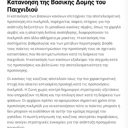
Κατανόηση της Βασικής Δομής του
Παιχνιδιού
Η κατανόηση των βασικών κανόνων επιταχύνει την αποτελεσματική
προπόνηση στο πικλμπόλ, παρέχοντας σαφείς στόχους για την
ανάπτυξη δεξιοτήτων. Οι μοναδικοί κανόνες σέρβις, όπως τα χαμηλά
σερβίς και η απαίτηση διπλού αναπήδησης, διαφοροποιούν το
πικλμπόλ από άλλα αθλήματα με ρακέτες. Η κατανόηση του
συστήματος βαθμολογίας και των μοτίβων περιστροφής βοηθά
τους παίκτες να επικεντρώσουν την προπόνησή τους σε σχετικές
καταστάσεις που θα αντιμετωπίσουν κατά τη διάρκεια του
παιχνιδιού. Η κατανόηση των κανόνων εξαλείφει την σύγχυση κατά
τις προπονήσεις και βελτιώνει την αποτελεσματικότητα της
προπόνησης.
Οι κανόνες της κουζίνας αποτελούν ίσως την πιο χαρακτηριστική
πτυχή που απαιτεί εστιασμένη προσοχή κατά τις προπονήσεις
πικλμπόλ. Η ζώνη χωρίς κοντρό δημιουργεί στρατηγικές εξετάσεις
που επηρεάζουν τη θέση και την επιλογή σουτ κατά τη διάρκεια των
φάσεων. Οι αρχάριοι πρέπει να αφιερώσουν σημαντικό χρόνο στην
προπόνηση πικλμπόλ για να κατανοήσουν πότε οι παίκτες μπορούν ή
δεν μπορούν να εισέλθουν σε αυτήν την κρίσιμη περιοχή του
γηπέδου. Η σωστή επίγνωση της κουζίνας αποτρέπει παραβιάσεις,
ενώ ανοίγει στρατηγικές ευκαιρίες για την ανάπτυξη προηγμένου
παιχνιδιού.