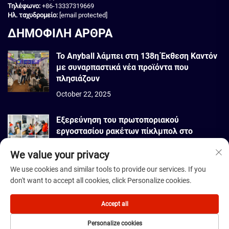
Τηλέφωνο:
+86-13337319669
Ηλ. ταχυδρομείο:
[email protected]
ΔΗΜΟΦΙΛΗ ΑΡΘΡΑ
Το Anyball λάμπει στη 138η Έκθεση Καντόν
με συναρπαστικά νέα προϊόντα που
πλησιάζουν
October 22, 2025
Εξερεύνηση του πρωτοποριακού
εργοστασίου ρακέτων πίκλμπολ στο
Βιετνάμ
We value your privacy
September 22, 2025
We use cookies and similar tools to provide our services. If you
don't want to accept all cookies, click Personalize cookies.
Πνευματικά δικαιώματα © 2026 Dmantis Sports Goods Co., Ltd. Πεκίνο
Με κάθε επιφύλαξη. -
Πολιτική απορρήτου
Accept all
Personalize cookies