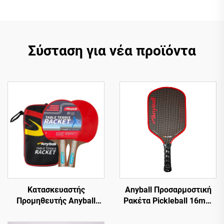
Σύσταση για νέα προϊόντα
Κατασκευαστής
Anyball Προσαρμοστική
Προμηθευτής Anyball
Ρακέτα Pickleball 16mm
Μάρκας Ρακέτα Του
PP Εγκεκριμένη Από
Πινγκ-Πονγκ 7mm Cassia
USAPA Από Ίνες Άνθρακα