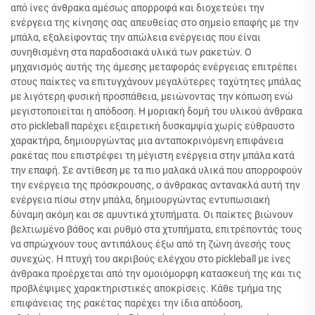
από ίνες άνθρακα αμέσως απορροφά και διοχετεύει την
ενέργεια της κίνησης σας απευθείας στο σημείο επαφής με την
μπάλα, εξαλείφοντας την απώλεια ενέργειας που είναι
συνηθισμένη στα παραδοσιακά υλικά των ρακετών. Ο
μηχανισμός αυτής της άμεσης μεταφοράς ενέργειας επιτρέπει
στους παίκτες να επιτυγχάνουν μεγαλύτερες ταχύτητες μπάλας
με λιγότερη φυσική προσπάθεια, μειώνοντας την κόπωση ενώ
μεγιστοποιείται η απόδοση. Η μοριακή δομή του υλικού άνθρακα
στο pickleball παρέχει εξαιρετική δυσκαμψία χωρίς εύθραυστο
χαρακτήρα, δημιουργώντας μια ανταποκρινόμενη επιφάνεια
ρακέτας που επιστρέφει τη μέγιστη ενέργεια στην μπάλα κατά
την επαφή. Σε αντίθεση με τα πιο μαλακά υλικά που απορροφούν
την ενέργεια της πρόσκρουσης, ο άνθρακας αντανακλά αυτή την
ενέργεια πίσω στην μπάλα, δημιουργώντας εντυπωσιακή
δύναμη ακόμη και σε αμυντικά χτυπήματα. Οι παίκτες βιώνουν
βελτιωμένο βάθος και ρυθμό στα χτυπήματα, επιτρέποντάς τους
να σπρώχνουν τους αντιπάλους έξω από τη ζώνη άνεσής τους
συνεχώς. Η πτυχή του ακριβούς ελέγχου στο pickleball με ίνες
άνθρακα προέρχεται από την ομοιόμορφη κατασκευή της και τις
προβλέψιμες χαρακτηριστικές αποκρίσεις. Κάθε τμήμα της
επιφάνειας της ρακέτας παρέχει την ίδια απόδοση,