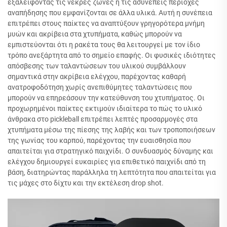
εξαλείφοντας τις νεκρές ζώνες ή τις ασυνεπείς περιοχές
αναπήδησης που εμφανίζονται σε άλλα υλικά. Αυτή η συνέπεια
επιτρέπει στους παίκτες να αναπτύξουν γρηγορότερα μνήμη
μυών και ακρίβεια στα χτυπήματα, καθώς μπορούν να
εμπιστεύονται ότι η ρακέτα τους θα λειτουργεί με τον ίδιο
τρόπο ανεξάρτητα από το σημείο επαφής. Οι φυσικές ιδιότητες
απόσβεσης των ταλαντώσεων του υλικού συμβάλλουν
σημαντικά στην ακρίβεια ελέγχου, παρέχοντας καθαρή
ανατροφοδότηση χωρίς ανεπιθύμητες ταλαντώσεις που
μπορούν να επηρεάσουν την κατεύθυνση του χτυπήματος. Οι
προχωρημένοι παίκτες εκτιμούν ιδιαίτερα το πώς το υλικό
άνθρακα στο pickleball επιτρέπει λεπτές προσαρμογές στα
χτυπήματα μέσω της πίεσης της λαβής και των τροποποιήσεων
της γωνίας του καρπού, παρέχοντας την ευαισθησία που
απαιτείται για στρατηγικό παιχνίδι. Ο συνδυασμός δύναμης και
ελέγχου δημιουργεί ευκαιρίες για επιθετικό παιχνίδι από τη
βάση, διατηρώντας παράλληλα τη λεπτότητα που απαιτείται για
τις μάχες στο δίχτυ και την εκτέλεση drop shot.