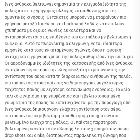
ίνες άνθρακα βελτιώνει σημαντικά την ελιγμοδεξιότητα της
παλάς κατά τις γρήγορες αλλαγές κατεύθυνσης και τις
αμυντικές κινήσεις. Οι παίκτες μπορούν να μεταβαίνουν πιο
γρήγορα μεταξύ forehand και backhand λαβών, να εκτελούν
χτυπήματα με οξείες γωνίες ευκολότερα και να
ανταποκρίνονται στις επιθέσεις του αντιπάλου με βελτιωμένη
ευελιξία. Αυτό το πλεονέκτημα ελιγμών γίνεται ιδιαίτερα
εμφανές κατά τους εκτεταμένους αγώνες, όπου η φυσική
αντοχή και η γρήγορη χρήση της παλάς καθορίζουν την επιτυχία.
Οι αεροδυναμικές ιδιότητες της κατασκευής από ίνες άνθρακα
ενισχύουν περαιτέρω την ελιγμοδεξιότητα μειώνοντας την
αντίσταση του αέρα κατά τη διάρκεια των κινήσεων της παλάς,
επιτρέποντας στους παίκτες να δημιουργούν μεγαλύτερες
ταχύτητες παλάς με λιγότερη κατανάλωση ενέργειας. Το λείο
τελικό φινίρισμα της επιφάνειας και η βελτιστοποιημένη
γεωμετρία της παλάς που επιτυγχάνεται με την παραγωγή από
ίνες άνθρακα δημιουργούν ελάχιστη αντίσταση στον αέρα,
επιτρέποντας ακριβέστερη τοποθέτηση χτυπημάτων και
βελτιωμένο έλεγχο της μπάλας. Οι παίκτες παρατηρούν
βελτιωμένη ικανότητα εκτέλεσης λεπτών χτυπημάτων, όπως
drop shots και dinks, διατηρώντας παράλληλα τη δύναμη που