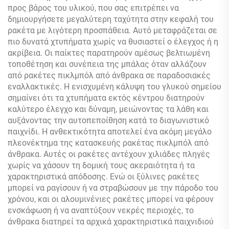
προς βάρος του υλικού, που σας επιτρέπει να
δημιουργήσετε μεγαλύτερη ταχύτητα στην κεφαλή του
ρακέτα με λιγότερη προσπάθεια. Αυτό μεταφράζεται σε
πιο δυνατά χτυπήματα χωρίς να θυσιαστεί ο έλεγχος ή η
ακρίβεια. Οι παίκτες παρατηρούν αμέσως βελτιωμένη
τοποθέτηση και συνέπεια της μπάλας όταν αλλάζουν
από ρακέτες πικλμπόλ από άνθρακα σε παραδοσιακές
εναλλακτικές. Η ενισχυμένη κάλυψη του γλυκού σημείου
σημαίνει ότι τα χτυπήματα εκτός κέντρου διατηρούν
καλύτερο έλεγχο και δύναμη, μειώνοντας τα λάθη και
αυξάνοντας την αυτοπεποίθηση κατά το διαγωνιστικό
παιχνίδι. Η ανθεκτικότητα αποτελεί ένα ακόμη μεγάλο
πλεονέκτημα της κατασκευής ρακέτας πικλμπόλ από
άνθρακα. Αυτές οι ρακέτες αντέχουν χιλιάδες πληγές
χωρίς να χάσουν τη δομική τους ακεραιότητα ή τα
χαρακτηριστικά απόδοσης. Ενώ οι ξύλινες ρακέτες
μπορεί να ραγίσουν ή να στραβώσουν με την πάροδο του
χρόνου, και οι αλουμινένιες ρακέτες μπορεί να φέρουν
ενσκάφωση ή να αναπτύξουν νεκρές περιοχές, το
άνθρακα διατηρεί τα αρχικά χαρακτηριστικά παιχνιδιού