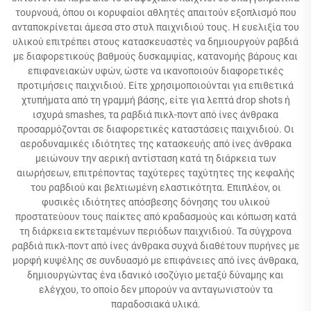
τουρνουά, όπου οι κορυφαίοι αθλητές απαιτούν εξοπλισμό που
ανταποκρίνεται άμεσα στο στυλ παιχνιδιού τους. Η ευελιξία του
υλικού επιτρέπει στους κατασκευαστές να δημιουργούν ραβδιά
με διαφορετικούς βαθμούς δυσκαμψίας, κατανομής βάρους και
επιφανειακών υφών, ώστε να ικανοποιούν διαφορετικές
προτιμήσεις παιχνιδιού. Είτε χρησιμοποιούνται για επιθετικά
χτυπήματα από τη γραμμή βάσης, είτε για λεπτά drop shots ή
ισχυρά smashes, τα ραβδιά πικλ-ποντ από ίνες άνθρακα
προσαρμόζονται σε διαφορετικές καταστάσεις παιχνιδιού. Οι
αεροδυναμικές ιδιότητες της κατασκευής από ίνες άνθρακα
μειώνουν την αερική αντίσταση κατά τη διάρκεια των
αιωρήσεων, επιτρέποντας ταχύτερες ταχύτητες της κεφαλής
του ραβδιού και βελτιωμένη ελαστικότητα. Επιπλέον, οι
φυσικές ιδιότητες απόσβεσης δόνησης του υλικού
προστατεύουν τους παίκτες από κραδασμούς και κόπωση κατά
τη διάρκεια εκτεταμένων περιόδων παιχνιδιού. Τα σύγχρονα
ραβδιά πικλ-ποντ από ίνες άνθρακα συχνά διαθέτουν πυρήνες με
μορφή κυψέλης σε συνδυασμό με επιφάνειες από ίνες άνθρακα,
δημιουργώντας ένα ιδανικό ισοζύγιο μεταξύ δύναμης και
ελέγχου, το οποίο δεν μπορούν να ανταγωνιστούν τα
παραδοσιακά υλικά.