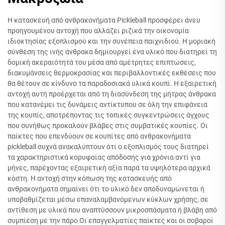
Η κατασκευή από ανθρακονήματα Pickleball προσφέρει άνευ
προηγουμένου αντοχή που αλλάζει ριζικά την οικονομία
ιδιοκτησίας εξοπλισμού και την συνέπεια παιχνιδιού. Η μοριακή
σύνθεση της ινής άνθρακα δημιουργεί ένα υλικό που διατηρεί τη
δομική ακεραιότητά του μέσα από αμέτρητες επιπτώσεις,
διακυμάνσεις θερμοκρασίας και περιβαλλοντικές εκθέσεις που
θα θέτουν σε κίνδυνο τα παραδοσιακά υλικά κουπί. Η εξαιρετική
αντοχή αυτή προέρχεται από τη διασύνδεση της μήτρας άνθρακα
που κατανέμει τις δυνάμεις αντίκτυπου σε όλη την επιφάνεια
της κουπίς, αποτρέποντας τις τοπικές συγκεντρώσεις άγχους
που συνήθως προκαλούν βλάβες στις συμβατικές κουπίες. Οι
παίκτες που επενδύουν σε κουπίτες από ανθρακονήματα
pickleball συχνά ανακαλύπτουν ότι ο εξοπλισμός τους διατηρεί
τα χαρακτηριστικά κορυφαίας απόδοσης για χρόνια αντί για
μήνες, παρέχοντας εξαιρετική αξία παρά τα υψηλότερα αρχικά
κόστη. Η αντοχή στην κόπωση της κατασκευής από
ανθρακονήματα σημαίνει ότι το υλικό δεν αποδυναμώνεται ή
υποβαθμίζεται μέσω επαναλαμβανόμενων κύκλων χρήσης, σε
αντίθεση με υλικά που αναπτύσσουν μικροσπάσματα ή βλάβη από
συμπίεση με την πάρο Οι επαγγελματίες παίκτες και οι σοβαροί