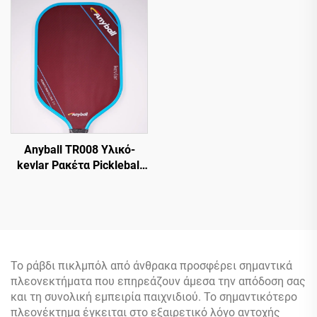
Siamea Ρακέτα Του
Για Ενήλικες Εκπαίδευση
Τέιμπλ Τένις Δύο
Θερμομορφωμένη 18K
Ρακέτες με Σετ Τσάντας
T700 Κυψελωτή Δομή
Anyball TR008 Υλικό-
kevlar Ρακέτα Pickleball
16mm Με Προστασία
Άκρων Ανθεκτική PP
Διασκέδαση Από
Εργοστάσιο Άμεση
Παράδοση
Το ράβδι πικλμπόλ από άνθρακα προσφέρει σημαντικά
πλεονεκτήματα που επηρεάζουν άμεσα την απόδοση σας
και τη συνολική εμπειρία παιχνιδιού. Το σημαντικότερο
πλεονέκτημα έγκειται στο εξαιρετικό λόγο αντοχής