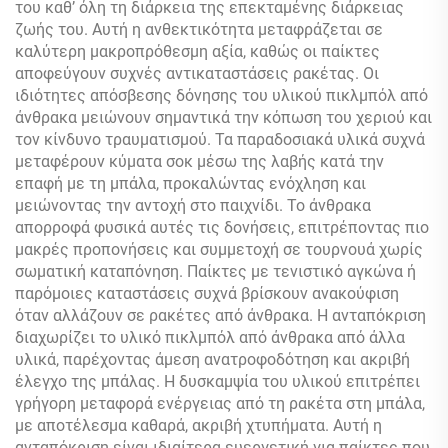
του καθ’ όλη τη διάρκεια της επεκταμένης διάρκειας
ζωής του. Αυτή η ανθεκτικότητα μεταφράζεται σε
καλύτερη μακροπρόθεσμη αξία, καθώς οι παίκτες
αποφεύγουν συχνές αντικαταστάσεις ρακέτας. Οι
ιδιότητες απόσβεσης δόνησης του υλικού πικλμπόλ από
άνθρακα μειώνουν σημαντικά την κόπωση του χεριού και
τον κίνδυνο τραυματισμού. Τα παραδοσιακά υλικά συχνά
μεταφέρουν κύματα σοκ μέσω της λαβής κατά την
επαφή με τη μπάλα, προκαλώντας ενόχληση και
μειώνοντας την αντοχή στο παιχνίδι. Το άνθρακα
απορροφά φυσικά αυτές τις δονήσεις, επιτρέποντας πιο
μακρές προπονήσεις και συμμετοχή σε τουρνουά χωρίς
σωματική καταπόνηση. Παίκτες με τενιστικό αγκώνα ή
παρόμοιες καταστάσεις συχνά βρίσκουν ανακούφιση
όταν αλλάζουν σε ρακέτες από άνθρακα. Η ανταπόκριση
διαχωρίζει το υλικό πικλμπόλ από άνθρακα από άλλα
υλικά, παρέχοντας άμεση ανατροφοδότηση και ακριβή
έλεγχο της μπάλας. Η δυσκαμψία του υλικού επιτρέπει
γρήγορη μεταφορά ενέργειας από τη ρακέτα στη μπάλα,
με αποτέλεσμα καθαρά, ακριβή χτυπήματα. Αυτή η
ανταπόκριση είναι ιδιαίτερα ευεργετική για παίκτες που