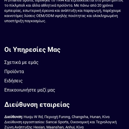
Η Dmantis Sports, ιδρύθηκε το 1994 και εξειδικεύεται στο μπαντμίντον,
το πίκλμπολ και άλλα αθλητικά προϊόντα. Με πάνω από 20 χρόνια
εμπειρίας, εσωτερική έρευνα και ανάπτυξη και παραγωγή, παρέχουμε
καινοτόμες λύσεις OEM/ODM υψηλής ποιότητας και ολοκληρωμένη
υποστήριξη παγκοσμίως.
Οι Υπηρεσίες Μας
Σχετικά με εμάς
Προϊόντα
Ειδήσεις
Επικοινωνήστε μαζί μας
Διεύθυνση εταιρείας
Διεύθυνση:
Huoju W Rd, Περιοχή Furong, Changsha, Hunan, Κίνα
Διεύθυνση εργοστασίου: Sancai Sports, Οικονομική και Τεχνολογική
Ζώνη Ανάπτυξης Hexian, Maanshan, Anhui, Κίνα