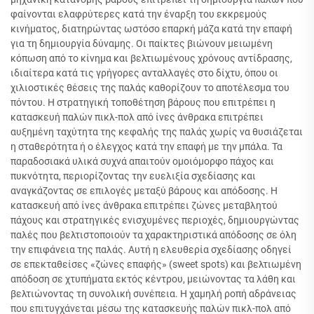
φαίνονται ελαφρύτερες κατά την έναρξη του εκκρεμούς
κινήματος, διατηρώντας ωστόσο επαρκή μάζα κατά την επαφή
για τη δημιουργία δύναμης. Οι παίκτες βιώνουν μειωμένη
κόπωση από το κίνημα και βελτιωμένους χρόνους αντίδρασης,
ιδιαίτερα κατά τις γρήγορες ανταλλαγές στο δίχτυ, όπου οι
χιλιοστικές θέσεις της παλάς καθορίζουν το αποτέλεσμα του
πόντου. Η στρατηγική τοποθέτηση βάρους που επιτρέπει η
κατασκευή παλών πικλ-πολ από ίνες άνθρακα επιτρέπει
αυξημένη ταχύτητα της κεφαλής της παλάς χωρίς να θυσιάζεται
η σταθερότητα ή ο έλεγχος κατά την επαφή με την μπάλα. Τα
παραδοσιακά υλικά συχνά απαιτούν ομοιόμορφο πάχος και
πυκνότητα, περιορίζοντας την ευελιξία σχεδίασης και
αναγκάζοντας σε επιλογές μεταξύ βάρους και απόδοσης. Η
κατασκευή από ίνες άνθρακα επιτρέπει ζώνες μεταβλητού
πάχους και στρατηγικές ενισχυμένες περιοχές, δημιουργώντας
παλές που βελτιστοποιούν τα χαρακτηριστικά απόδοσης σε όλη
την επιφάνεια της παλάς. Αυτή η ελευθερία σχεδίασης οδηγεί
σε επεκταθείσες «ζώνες επαφής» (sweet spots) και βελτιωμένη
απόδοση σε χτυπήματα εκτός κέντρου, μειώνοντας τα λάθη και
βελτιώνοντας τη συνολική συνέπεια. Η χαμηλή ροπή αδράνειας
που επιτυγχάνεται μέσω της κατασκευής παλών πικλ-πολ από