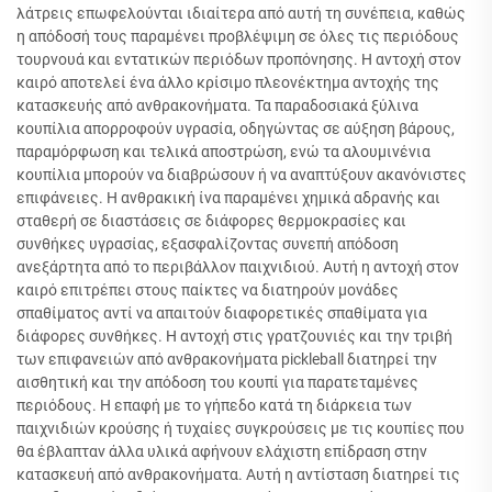
λάτρεις επωφελούνται ιδιαίτερα από αυτή τη συνέπεια, καθώς
η απόδοσή τους παραμένει προβλέψιμη σε όλες τις περιόδους
τουρνουά και εντατικών περιόδων προπόνησης. Η αντοχή στον
καιρό αποτελεί ένα άλλο κρίσιμο πλεονέκτημα αντοχής της
κατασκευής από ανθρακονήματα. Τα παραδοσιακά ξύλινα
κουπίλια απορροφούν υγρασία, οδηγώντας σε αύξηση βάρους,
παραμόρφωση και τελικά αποστρώση, ενώ τα αλουμινένια
κουπίλια μπορούν να διαβρώσουν ή να αναπτύξουν ακανόνιστες
επιφάνειες. Η ανθρακική ίνα παραμένει χημικά αδρανής και
σταθερή σε διαστάσεις σε διάφορες θερμοκρασίες και
συνθήκες υγρασίας, εξασφαλίζοντας συνεπή απόδοση
ανεξάρτητα από το περιβάλλον παιχνιδιού. Αυτή η αντοχή στον
καιρό επιτρέπει στους παίκτες να διατηρούν μονάδες
σπαθίματος αντί να απαιτούν διαφορετικές σπαθίματα για
διάφορες συνθήκες. Η αντοχή στις γρατζουνιές και την τριβή
των επιφανειών από ανθρακονήματα pickleball διατηρεί την
αισθητική και την απόδοση του κουπί για παρατεταμένες
περιόδους. Η επαφή με το γήπεδο κατά τη διάρκεια των
παιχνιδιών κρούσης ή τυχαίες συγκρούσεις με τις κουπίες που
θα έβλαπταν άλλα υλικά αφήνουν ελάχιστη επίδραση στην
κατασκευή από ανθρακονήματα. Αυτή η αντίσταση διατηρεί τις