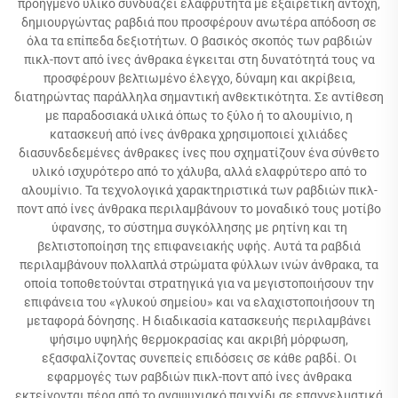
προηγμένο υλικό συνδυάζει ελαφρύτητα με εξαιρετική αντοχή,
δημιουργώντας ραβδιά που προσφέρουν ανωτέρα απόδοση σε
όλα τα επίπεδα δεξιοτήτων. Ο βασικός σκοπός των ραβδιών
πικλ-ποντ από ίνες άνθρακα έγκειται στη δυνατότητά τους να
προσφέρουν βελτιωμένο έλεγχο, δύναμη και ακρίβεια,
διατηρώντας παράλληλα σημαντική ανθεκτικότητα. Σε αντίθεση
με παραδοσιακά υλικά όπως το ξύλο ή το αλουμίνιο, η
κατασκευή από ίνες άνθρακα χρησιμοποιεί χιλιάδες
διασυνδεδεμένες άνθρακες ίνες που σχηματίζουν ένα σύνθετο
υλικό ισχυρότερο από το χάλυβα, αλλά ελαφρύτερο από το
αλουμίνιο. Τα τεχνολογικά χαρακτηριστικά των ραβδιών πικλ-
ποντ από ίνες άνθρακα περιλαμβάνουν το μοναδικό τους μοτίβο
ύφανσης, το σύστημα συγκόλλησης με ρητίνη και τη
βελτιστοποίηση της επιφανειακής υφής. Αυτά τα ραβδιά
περιλαμβάνουν πολλαπλά στρώματα φύλλων ινών άνθρακα, τα
οποία τοποθετούνται στρατηγικά για να μεγιστοποιήσουν την
επιφάνεια του «γλυκού σημείου» και να ελαχιστοποιήσουν τη
μεταφορά δόνησης. Η διαδικασία κατασκευής περιλαμβάνει
ψήσιμο υψηλής θερμοκρασίας και ακριβή μόρφωση,
εξασφαλίζοντας συνεπείς επιδόσεις σε κάθε ραβδί. Οι
εφαρμογές των ραβδιών πικλ-ποντ από ίνες άνθρακα
εκτείνονται πέρα από το αναψυχιακό παιχνίδι σε επαγγελματικά