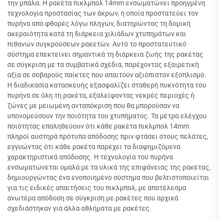
την μπάλα. Η ρακέτα πικλμπολ 14mm ενσωματώνει προηγμένη
τεχνολογία προστασίας των άκρων, η οποία προστατεύει τον
πυρήνα από φθορές λόγω πληγών, διατηρώντας τη δομική
ακεραιότητα κατά τη διάρκεια χιλιάδων χτυπημάτων και
πιθανών συγκρούσεων ρακετών. Αυτό το προστατευτικό
σύστημα επεκτείνει σημαντικά τη διάρκεια ζωής της ρακέτας
σε σύγκριση με τα συμβατικά σχέδια, παρέχοντας εξαιρετική
αξία σε σοβαρούς παίκτες που απαιτούν αξιόπιστον εξοπλισμό.
Η διαδικασία κατασκευής εξασφαλίζει σταθερή πυκνότητα του
πυρήνα σε όλη τη ρακέτα, εξαλείφοντας νεκρές περιοχές ή
ζώνες με μειωμένη ανταπόκριση που θα μπορούσαν να
υπονομεύσουν την ποιότητα του χτυπήματος. Τα μέτρα ελέγχου
ποιότητας επαληθεύουν ότι κάθε ρακέτα πικλμπολ 14mm
πληροί αυστηρά πρότυπα απόδοσης πριν φτάσει στους πελάτες,
εγγυώντας ότι κάθε ρακέτα παρέχει τα διαφημιζόμενα
χαρακτηριστικά απόδοσης. Η τεχνολογία του πυρήνα
ενσωματώνεται ομαλά με τα υλικά της επιφάνειας της ρακέτας,
δημιουργώντας ένα ενοποιημένο σύστημα που βελτιστοποιείται
για τις ειδικές απαιτήσεις του πικλμπολ, με αποτέλεσμα
ανωτέρα απόδοση σε σύγκριση με ρακέτες που αρχικά
σχεδιάστηκαν για άλλα αθλήματα με ρακέτες.