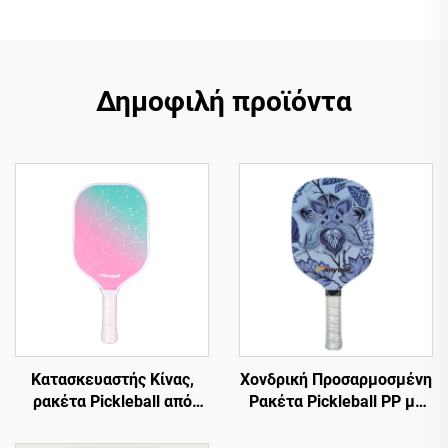
Δημοφιλή προϊόντα
Κατασκευαστής Κίνας,
Χονδρική Προσαρμοσμένη
ρακέτα Pickleball από
Ρακέτα Pickleball PP με
γυάλινο νήμα της Anyball,
Κυψελωτό Πυρήνα
διαθέσιμη OEM
Εγκεκριμένη Από USAPA