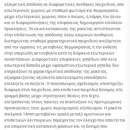
εξαιρετική απόδοση σε διαφορετικές συνθήκες παιχνιδιού, από
εσωτερικούς χώρους με σταθερό φωτισμό και θερμοκρασία
μέχρι εξωτερικούς χώρους όπου ο άνεμος, η λάμψη του ήλιου
και οι διαφοροποιήσεις της επιφάνειας δημιουργούν επιπλέον
προκλήσεις. Τα υλικά κατασκευής της ρακέτας αντιστέκονται
στην επιδείνωση της απόδοσης λόγω καιρικών συνθηκών,
διατηρώντας σταθερά χαρακτηριστικά παιχνιδιού ανεξάρτητα
από την υγρασία, τις μεταβολές θερμοκρασίας ή την έκθεση
στην υπεριώδη ακτινοβολία κατά τη διάρκεια εξωτερικών
συναντήσεων. Διαφορετικές επιφάνειες γηπέδων, από λεία
εσωτερικά δάπεδα μέχρι υφασμάτινα εξωτερικά γήπεδα, δεν
επηρεάζουν τα χαρακτηριστικά απόδοσης της ρακέτας,
εξασφαλίζοντας αξιόπιστα αποτελέσματα οπουδήποτε
επιλέξετε να παίξετε. Ο πολύπλευρος σχεδιασμός υποστηρίζει
διάφορα στυλ παιχνιδιού, από επιθετικά παιχνίδια δύναμης στη
γραμμή βάσης μέχρι στρατηγικές θέσεις στο δίχτυ,
επιτρέποντας στους παίκτες να αναπτύξουν τις προτιμώμενες
προσεγγίσεις τους χωρίς περιορισμούς εξοπλισμού. Η ρακέτα
πικλμπολ 14mm μεταβαίνει ομαλά μεταξύ αμυντικών και
επιθετικών λειτουργιών, παρέχοντας τον έλεγχο που απαιτείται
για υπομονετική κατασκευή φάσεων και τη δύναμη που