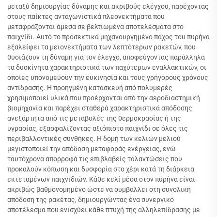
μεταξύ δημιουργίας δύναμης και ακριβούς ελέγχου, παρέχοντας
στους παίκτες ανταγωνιστικά πλεονεκτήματα που
μεταφράζονται άμεσα σε βελτιωμένα αποτελέσματα στο
παιχνίδι. Αυτό το προσεκτικά μηχανουργημένο πάχος του πυρήνα
εξαλείφει τα μειονεκτήματα των λεπτότερων ρακετών, που
θυσιάζουν τη δύναμη για τον έλεγχο, αποφεύγοντας παράλληλα
τα δυσκίνητα χαρακτηριστικά των παχύτερων εναλλακτικών, οι
οποίες υπονομεύουν την ευκινησία και τους γρήγορους χρόνους
αντίδρασης. Η προηγμένη κατασκευή από πολυμερές
χρησιμοποιεί υλικά που προέρχονται από την αεροδιαστημική
βιομηχανία και παρέχει σταθερά χαρακτηριστικά απόδοσης
ανεξάρτητα από τις μεταβολές της θερμοκρασίας ή της
υγρασίας, εξασφαλίζοντας αξιόπιστο παιχνίδι σε όλες τις
περιβαλλοντικές συνθήκες. Η δομή των κελιών μελιού
μεγιστοποιεί την απόδοση μεταφοράς ενέργειας, ενώ
ταυτόχρονα απορροφά τις επιβλαβείς ταλαντώσεις που
προκαλούν κόπωση και δυσφορία στο χέρι κατά τη διάρκεια
εκτεταμένων παιχνιδιών. Κάθε κελί μέσα στον πυρήνα είναι
ακριβώς βαθμονομημένο ώστε να συμβάλλει στη συνολική
απόδοση της ρακέτας, δημιουργώντας ένα συνεργικό
αποτέλεσμα που ενισχύει κάθε πτυχή της αλληλεπίδρασης με