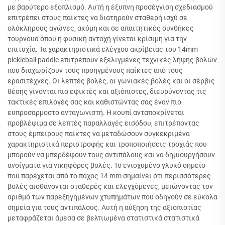
με βαρύτερο εξοπλισμό. Αυτή η έξυπνη προσέγγιση σχεδιασμού
επιτρέπει στους παίκτες να διατηρούν σταθερή ισχύ σε
ολόκληρους αγώνες, ακόμη και σε απαιτητικές συνθήκες
τουρνουά όπου η φυσική αντοχή γίνεται κρίσιμη για την
επιτυχία. Τα χαρακτηριστικά ελέγχου ακρίβειας του 14mm
pickleball paddle επιτρέπουν εξελιγμένες τεχνικές λήψης βολών
που διαχωρίζουν τους προηγμένους παίκτες από τους
ερασιτέχνες. Οι λεπτές βολές, οι γωνιακές βολές και οι σέρβις
θέσης γίνονται πιο εφικτές και αξιόπιστες, διευρύνοντας τις
τακτικές επιλογές σας και καθιστώντας σας έναν πιο
ευπροσάρμοστο ανταγωνιστή. Η κουπί ανταποκρίνεται
προβλέψιμα σε λεπτές παραλλαγές εισόδου, επιτρέποντας
στους έμπειρους παίκτες να μεταδώσουν συγκεκριμένα
χαρακτηριστικά περιστροφής και τροποποιήσεις τροχιάς που
μπορούν να μπερδέψουν τους αντιπάλους και να δημιουργήσουν
ανοίγματα για νικηφόρες βολές. Το ενισχυμένο γλυκό σημείο
που παρέχεται από το πάχος 14 mm σημαίνει ότι περισσότερες
βολές αισθάνονται σταθερές και ελεγχόμενες, μειώνοντας τον
αριθμό των παρεξηγημένων χτυπημάτων που οδηγούν σε εύκολα
σημεία για τους αντιπάλους. Αυτή η αύξηση της αξιοπιστίας
μεταφράζεται άμεσα σε βελτιωμένα στατιστικά στατιστικά