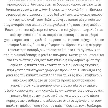
προσκρούσεις, διατηρώντας τη δομική ακεραιότητα κατά τη
διάρκεια έντονων αγώνων. Η ρακέτα πικλμπόλ 14mm βρίσκει
εφαρμογή σε διάφορα επίπεδα δεξιοτήτων, από αναψυχιακούς
παίκτες που αναζητούν βελτιωμένη συνέπεια μέχρι παίκτες
διαγωνισμών που απαιτούν επαγγελματικής ποιότητας απόδοση.
Εσωτερικοί και εξωτερικοί αγωνιστικοί χώροι επωφελούνται
από την ανθεκτική στον καιρό κατασκευή και τα σταθερά
χαρακτηριστικά παιχνιδιού της ρακέτας. Η ρακέτα ξεχωρίζει σε
σενάρια διπλών, όπου οι γρήγορες αντιδράσεις και η ακριβής
τοποθέτηση καθορίζουν τα αποτελέσματα των αγώνων. Στο
πλαίσιο εκπαίδευσης, η ρακέτα πικλμπόλ 14mm χρησιμοποιείται
για την ανάπτυξη δεξιοτήτων, καθώς η ευγνώμονη φύση της
βοηθά τους παίκτες να κατακτήσουν τις βασικές τεχνικές,
παρέχοντας ταυτόχρονα χώρο για προώθηση. Η ευελιξία της
ρακέτας την καθιστά κατάλληλη για παίκτες που μεταβαίνουν
από άλλα αθλήματα με ρακέτα, προσφέροντας οικεία
χαρακτηριστικά χειρισμού, ενώ εισάγει πλεονεκτήματα
εξειδικευμένα για το πικλμπόλ. Σε ανταγωνιστικές εφαρμογές,
η ρακέτα δείχνει την ικανότητά της να αποδίδει υπό πίεση,
παρέχοντας σταθερά αποτελέσματα όταν οι αγώνες απαιτούν
απόλυτη απόδοση από τόσο τον παίκτη όσο και τον εξοπλισμό.