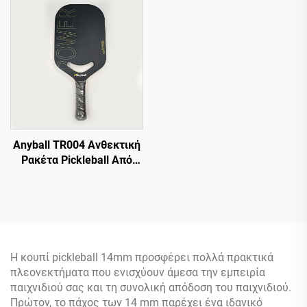
Από Γυαλί και Ίνες
Άνθρακα 13mm
Θερμομορφωμένη
Anyball TR004 Ανθεκτική
Ρακέτα Pickleball Από
Ίνες Άνθρακα
Θερμομορφωμένη Για
Αθλήματα Σε
Εξωτερικούς Χώρους Για
Εκπαίδευση και
Διασκέδαση
Η κουπί pickleball 14mm προσφέρει πολλά πρακτικά
πλεονεκτήματα που ενισχύουν άμεσα την εμπειρία
παιχνιδιού σας και τη συνολική απόδοση του παιχνιδιού.
Πρώτον, το πάχος των 14 mm παρέχει ένα ιδανικό