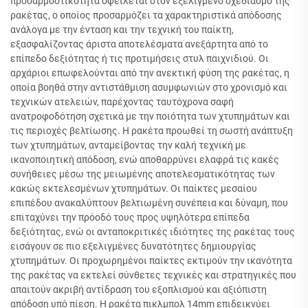
προσαρμοστικότητα οφείλεται στον εξελιγμένο σχεδιασμό της
ρακέτας, ο οποίος προσαρμόζει τα χαρακτηριστικά απόδοσης
ανάλογα με την ένταση και την τεχνική του παίκτη,
εξασφαλίζοντας άριστα αποτελέσματα ανεξάρτητα από το
επίπεδο δεξιότητας ή τις προτιμήσεις στυλ παιχνιδιού. Οι
αρχάριοι επωφελούνται από την ανεκτική φύση της ρακέτας, η
οποία βοηθά στην αντιστάθμιση ασυμφωνιών στο χρονισμό και
τεχνικών ατελειών, παρέχοντας ταυτόχρονα σαφή
ανατροφοδότηση σχετικά με την ποιότητα των χτυπημάτων και
τις περιοχές βελτίωσης. Η ρακέτα προωθεί τη σωστή ανάπτυξη
των χτυπημάτων, ανταμείβοντας την καλή τεχνική με
ικανοποιητική απόδοση, ενώ αποθαρρύνει ελαφρά τις κακές
συνήθειες μέσω της μειωμένης αποτελεσματικότητας των
κακώς εκτελεσμένων χτυπημάτων. Οι παίκτες μεσαίου
επιπέδου ανακαλύπτουν βελτιωμένη συνέπεια και δύναμη, που
επιταχύνει την πρόοδό τους προς υψηλότερα επίπεδα
δεξιότητας, ενώ οι ανταποκριτικές ιδιότητες της ρακέτας τους
εισάγουν σε πιο εξελιγμένες δυνατότητες δημιουργίας
χτυπημάτων. Οι προχωρημένοι παίκτες εκτιμούν την ικανότητα
της ρακέτας να εκτελεί σύνθετες τεχνικές και στρατηγικές που
απαιτούν ακριβή αντίδραση του εξοπλισμού και αξιόπιστη
απόδοση υπό πίεση. Η ρακέτα πικλμπολ 14mm επιδεικνύει