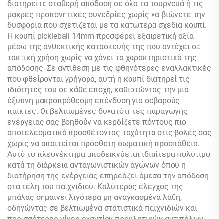
διατηρείτε σταθερή απόδοση σε όλα τα τουρνουά ή τις
μακρές προπονητικές συνεδρίες χωρίς να βιώνετε την
δυσφορία που σχετίζεται με τα κατώτερα σχέδια κουπί.
Η κουπί pickleball 14mm προσφέρει εξαιρετική αξία
μέσω της ανθεκτικής κατασκευής της που αντέχει σε
τακτική χρήση χωρίς να χάνει τα χαρακτηριστικά της
απόδοσης. Σε αντίθεση με τις φθηνότερες εναλλακτικές
που φθείρονται γρήγορα, αυτή η κουπί διατηρεί τις
ιδιότητες του σε κάθε εποχή, καθιστώντας την μια
έξυπνη μακροπρόθεσμη επένδυση για σοβαρούς
παίκτες. Οι βελτιωμένες δυνατότητες παραγωγής
ενέργειας σας βοηθούν να κερδίζετε πόντους πιο
αποτελεσματικά προσθέτοντας ταχύτητα στις βολές σας
χωρίς να απαιτείται πρόσθετη σωματική προσπάθεια.
Αυτό το πλεονέκτημα αποδεικνύεται ιδιαίτερα πολύτιμο
κατά τη διάρκεια ανταγωνιστικών αγώνων όπου η
διατήρηση της ενέργειας επηρεάζει άμεσα την απόδοση
στα τέλη του παιχνιδιού. Καλύτερος έλεγχος της
μπάλας σημαίνει λιγότερα μη αναγκασμένα λάθη,
οδηγώντας σε βελτιωμένα στατιστικά παιχνιδιών και
περισσότερες νίκες εναντίον προκλητικών αντιπάλων.