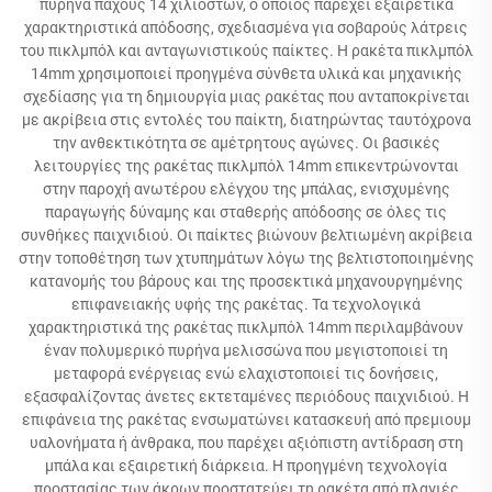
πυρήνα πάχους 14 χιλιοστών, ο οποίος παρέχει εξαιρετικά
χαρακτηριστικά απόδοσης, σχεδιασμένα για σοβαρούς λάτρεις
του πικλμπόλ και ανταγωνιστικούς παίκτες. Η ρακέτα πικλμπόλ
14mm χρησιμοποιεί προηγμένα σύνθετα υλικά και μηχανικής
σχεδίασης για τη δημιουργία μιας ρακέτας που ανταποκρίνεται
με ακρίβεια στις εντολές του παίκτη, διατηρώντας ταυτόχρονα
την ανθεκτικότητα σε αμέτρητους αγώνες. Οι βασικές
λειτουργίες της ρακέτας πικλμπόλ 14mm επικεντρώνονται
στην παροχή ανωτέρου ελέγχου της μπάλας, ενισχυμένης
παραγωγής δύναμης και σταθερής απόδοσης σε όλες τις
συνθήκες παιχνιδιού. Οι παίκτες βιώνουν βελτιωμένη ακρίβεια
στην τοποθέτηση των χτυπημάτων λόγω της βελτιστοποιημένης
κατανομής του βάρους και της προσεκτικά μηχανουργημένης
επιφανειακής υφής της ρακέτας. Τα τεχνολογικά
χαρακτηριστικά της ρακέτας πικλμπόλ 14mm περιλαμβάνουν
έναν πολυμερικό πυρήνα μελισσώνα που μεγιστοποιεί τη
μεταφορά ενέργειας ενώ ελαχιστοποιεί τις δονήσεις,
εξασφαλίζοντας άνετες εκτεταμένες περιόδους παιχνιδιού. Η
επιφάνεια της ρακέτας ενσωματώνει κατασκευή από πρεμιουμ
υαλονήματα ή άνθρακα, που παρέχει αξιόπιστη αντίδραση στη
μπάλα και εξαιρετική διάρκεια. Η προηγμένη τεχνολογία
προστασίας των άκρων προστατεύει τη ρακέτα από πλαγιές