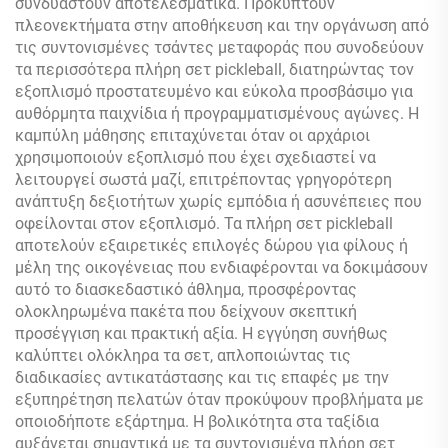
συνδυαστούν αποτελεσματικά. Προκύπτουν
πλεονεκτήματα στην αποθήκευση και την οργάνωση από
τις συντονισμένες τσάντες μεταφοράς που συνοδεύουν
τα περισσότερα πλήρη σετ pickleball, διατηρώντας τον
εξοπλισμό προστατευμένο και εύκολα προσβάσιμο για
αυθόρμητα παιχνίδια ή προγραμματισμένους αγώνες. Η
καμπύλη μάθησης επιταχύνεται όταν οι αρχάριοι
χρησιμοποιούν εξοπλισμό που έχει σχεδιαστεί να
λειτουργεί σωστά μαζί, επιτρέποντας γρηγορότερη
ανάπτυξη δεξιοτήτων χωρίς εμπόδια ή ασυνέπειες που
οφείλονται στον εξοπλισμό. Τα πλήρη σετ pickleball
αποτελούν εξαιρετικές επιλογές δώρου για φίλους ή
μέλη της οικογένειας που ενδιαφέρονται να δοκιμάσουν
αυτό το διασκεδαστικό άθλημα, προσφέροντας
ολοκληρωμένα πακέτα που δείχνουν σκεπτική
προσέγγιση και πρακτική αξία. Η εγγύηση συνήθως
καλύπτει ολόκληρα τα σετ, απλοποιώντας τις
διαδικασίες αντικατάστασης και τις επαφές με την
εξυπηρέτηση πελατών όταν προκύψουν προβλήματα με
οποιοδήποτε εξάρτημα. Η βολικότητα στα ταξίδια
αυξάνεται σημαντικά με τα συντονισμένα πλήρη σετ