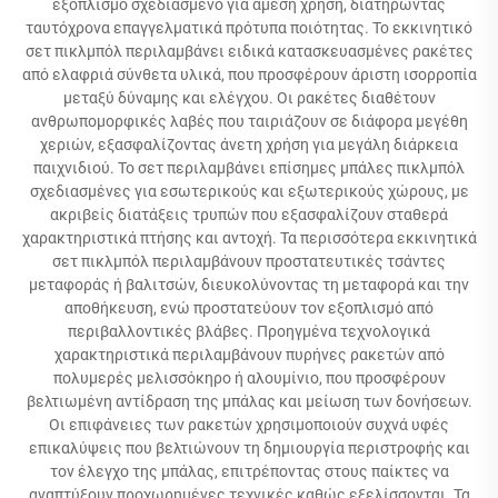
εξοπλισμό σχεδιασμένο για άμεση χρήση, διατηρώντας
ταυτόχρονα επαγγελματικά πρότυπα ποιότητας. Το εκκινητικό
σετ πικλμπόλ περιλαμβάνει ειδικά κατασκευασμένες ρακέτες
από ελαφριά σύνθετα υλικά, που προσφέρουν άριστη ισορροπία
μεταξύ δύναμης και ελέγχου. Οι ρακέτες διαθέτουν
ανθρωπομορφικές λαβές που ταιριάζουν σε διάφορα μεγέθη
χεριών, εξασφαλίζοντας άνετη χρήση για μεγάλη διάρκεια
παιχνιδιού. Το σετ περιλαμβάνει επίσημες μπάλες πικλμπόλ
σχεδιασμένες για εσωτερικούς και εξωτερικούς χώρους, με
ακριβείς διατάξεις τρυπών που εξασφαλίζουν σταθερά
χαρακτηριστικά πτήσης και αντοχή. Τα περισσότερα εκκινητικά
σετ πικλμπόλ περιλαμβάνουν προστατευτικές τσάντες
μεταφοράς ή βαλιτσών, διευκολύνοντας τη μεταφορά και την
αποθήκευση, ενώ προστατεύουν τον εξοπλισμό από
περιβαλλοντικές βλάβες. Προηγμένα τεχνολογικά
χαρακτηριστικά περιλαμβάνουν πυρήνες ρακετών από
πολυμερές μελισσόκηρο ή αλουμίνιο, που προσφέρουν
βελτιωμένη αντίδραση της μπάλας και μείωση των δονήσεων.
Οι επιφάνειες των ρακετών χρησιμοποιούν συχνά υφές
επικαλύψεις που βελτιώνουν τη δημιουργία περιστροφής και
τον έλεγχο της μπάλας, επιτρέποντας στους παίκτες να
αναπτύξουν προχωρημένες τεχνικές καθώς εξελίσσονται. Τα