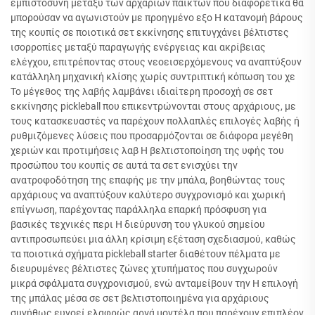
εμπιστοσύνη μεταξύ των αρχάριων παικτών που διαφορετικά θα
μπορούσαν να αγωνιστούν με προηγμένο εξο Η κατανομή βάρους
της κουπίς σε ποιοτικά σετ εκκίνησης επιτυγχάνει βέλτιστες
ισορροπίες μεταξύ παραγωγής ενέργειας και ακρίβειας
ελέγχου, επιτρέποντας στους νεοεισερχόμενους να αναπτύξουν
κατάλληλη μηχανική κλίσης χωρίς συντριπτική κόπωση του χε
Το μέγεθος της λαβής λαμβάνει ιδιαίτερη προσοχή σε σετ
εκκίνησης pickleball που επικεντρώνονται στους αρχάριους, με
τους κατασκευαστές να παρέχουν πολλαπλές επιλογές λαβής ή
ρυθμιζόμενες λύσεις που προσαρμόζονται σε διάφορα μεγέθη
χεριών και προτιμήσεις λαβ Η βελτιστοποίηση της υφής του
προσώπου του κουπίς σε αυτά τα σετ ενισχύει την
ανατροφοδότηση της επαφής με την μπάλα, βοηθώντας τους
αρχάριους να αναπτύξουν καλύτερο συγχρονισμό και χωρική
επίγνωση, παρέχοντας παράλληλα επαρκή πρόσφυση για
βασικές τεχνικές περι Η διεύρυνση του γλυκού σημείου
αντιπροσωπεύει μια άλλη κρίσιμη εξέταση σχεδιασμού, καθώς
τα ποιοτικά σχήματα pickleball starter διαθέτουν πέλματα με
διευρυμένες βέλτιστες ζώνες χτυπήματος που συγχωρούν
μικρά σφάλματα συγχρονισμού, ενώ ανταμείβουν την Η επιλογή
της μπάλας μέσα σε σετ βελτιστοποιημένα για αρχάριους
συνήθως ευνοεί ελαφρώς αργά μοντέλα που παρέχουν επιπλέον