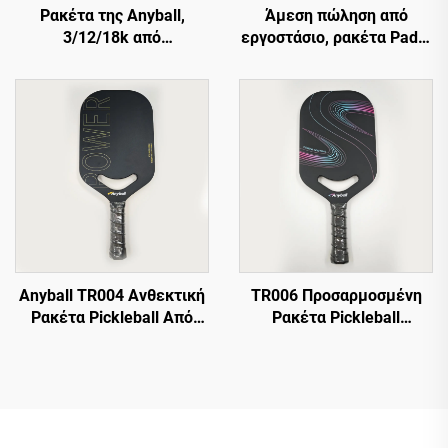
Ρακέτα της Anyball,
Άμεση πώληση από
3/12/18k από
εργοστάσιο, ρακέτα Padel
ανθρακονήματα EVA με
από άνθρακα, 18k από
τραχιά επιφάνεια για
ανθρακονήματα EVA με
προπόνηση, για την
τραχιά επιφάνεια για
παραλία
προπόνηση
Anyball TR004 Ανθεκτική
TR006 Προσαρμοσμένη
Ρακέτα Pickleball Από
Ρακέτα Pickleball
Ίνες Άνθρακα
Άνθρακα Μεσαίου Βάρους
Θερμομορφωμένη Για
Ισορροπημένη Για
Αθλήματα Σε
Ενδιάμεσους Παίκτες
Εξωτερικούς Χώρους Για
16mm Ισχύς και Έλεγχος
Εκπαίδευση και
Για Χρήση σε Εκπαίδευση