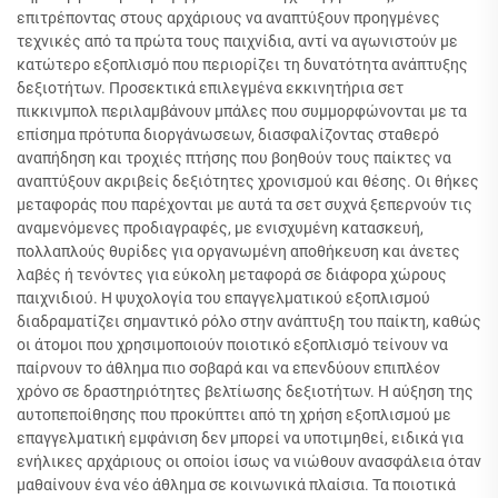
επιτρέποντας στους αρχάριους να αναπτύξουν προηγμένες
τεχνικές από τα πρώτα τους παιχνίδια, αντί να αγωνιστούν με
κατώτερο εξοπλισμό που περιορίζει τη δυνατότητα ανάπτυξης
δεξιοτήτων. Προσεκτικά επιλεγμένα εκκινητήρια σετ
πικκινμπολ περιλαμβάνουν μπάλες που συμμορφώνονται με τα
επίσημα πρότυπα διοργάνωσεων, διασφαλίζοντας σταθερό
αναπήδηση και τροχιές πτήσης που βοηθούν τους παίκτες να
αναπτύξουν ακριβείς δεξιότητες χρονισμού και θέσης. Οι θήκες
μεταφοράς που παρέχονται με αυτά τα σετ συχνά ξεπερνούν τις
αναμενόμενες προδιαγραφές, με ενισχυμένη κατασκευή,
πολλαπλούς θυρίδες για οργανωμένη αποθήκευση και άνετες
λαβές ή τενόντες για εύκολη μεταφορά σε διάφορα χώρους
παιχνιδιού. Η ψυχολογία του επαγγελματικού εξοπλισμού
διαδραματίζει σημαντικό ρόλο στην ανάπτυξη του παίκτη, καθώς
οι άτομοι που χρησιμοποιούν ποιοτικό εξοπλισμό τείνουν να
παίρνουν το άθλημα πιο σοβαρά και να επενδύουν επιπλέον
χρόνο σε δραστηριότητες βελτίωσης δεξιοτήτων. Η αύξηση της
αυτοπεποίθησης που προκύπτει από τη χρήση εξοπλισμού με
επαγγελματική εμφάνιση δεν μπορεί να υποτιμηθεί, ειδικά για
ενήλικες αρχάριους οι οποίοι ίσως να νιώθουν ανασφάλεια όταν
μαθαίνουν ένα νέο άθλημα σε κοινωνικά πλαίσια. Τα ποιοτικά