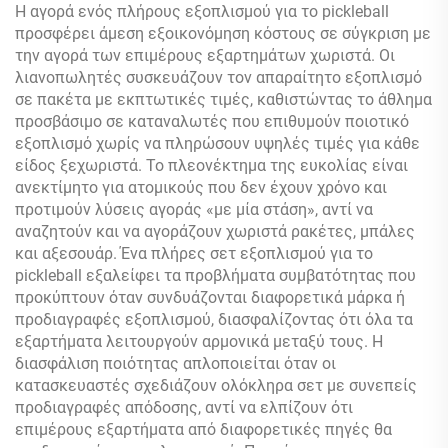
Διασκέδαση
Σε Εξωτερικούς Χώρους
Η αγορά ενός πλήρους εξοπλισμού για το pickleball
προσφέρει άμεση εξοικονόμηση κόστους σε σύγκριση με
την αγορά των επιμέρους εξαρτημάτων χωριστά. Οι
λιανοπωλητές συσκευάζουν τον απαραίτητο εξοπλισμό
σε πακέτα με εκπτωτικές τιμές, καθιστώντας το άθλημα
προσβάσιμο σε καταναλωτές που επιθυμούν ποιοτικό
εξοπλισμό χωρίς να πληρώσουν υψηλές τιμές για κάθε
είδος ξεχωριστά. Το πλεονέκτημα της ευκολίας είναι
ανεκτίμητο για ατομικούς που δεν έχουν χρόνο και
προτιμούν λύσεις αγοράς «με μία στάση», αντί να
αναζητούν και να αγοράζουν χωριστά ρακέτες, μπάλες
και αξεσουάρ. Ένα πλήρες σετ εξοπλισμού για το
pickleball εξαλείφει τα προβλήματα συμβατότητας που
προκύπτουν όταν συνδυάζονται διαφορετικά μάρκα ή
προδιαγραφές εξοπλισμού, διασφαλίζοντας ότι όλα τα
εξαρτήματα λειτουργούν αρμονικά μεταξύ τους. Η
διασφάλιση ποιότητας απλοποιείται όταν οι
κατασκευαστές σχεδιάζουν ολόκληρα σετ με συνεπείς
προδιαγραφές απόδοσης, αντί να ελπίζουν ότι
επιμέρους εξαρτήματα από διαφορετικές πηγές θα