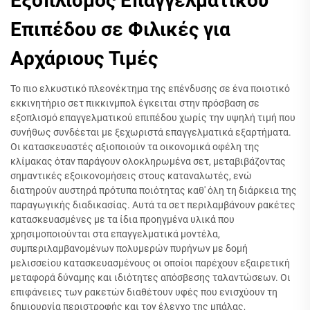
Εξοπλισμός Επαγγελματικού
Επιπέδου σε Φιλικές για
Αρχάριους Τιμές
Το πιο ελκυστικό πλεονέκτημα της επένδυσης σε ένα ποιοτικό
εκκινητήριο σετ πικκινμπολ έγκειται στην πρόσβαση σε
εξοπλισμό επαγγελματικού επιπέδου χωρίς την υψηλή τιμή που
συνήθως συνδέεται με ξεχωριστά επαγγελματικά εξαρτήματα.
Οι κατασκευαστές αξιοποιούν τα οικονομικά οφέλη της
κλίμακας όταν παράγουν ολοκληρωμένα σετ, μεταβιβάζοντας
σημαντικές εξοικονομήσεις στους καταναλωτές, ενώ
διατηρούν αυστηρά πρότυπα ποιότητας καθ' όλη τη διάρκεια της
παραγωγικής διαδικασίας. Αυτά τα σετ περιλαμβάνουν ρακέτες
κατασκευασμένες με τα ίδια προηγμένα υλικά που
χρησιμοποιούνται στα επαγγελματικά μοντέλα,
συμπεριλαμβανομένων πολυμερών πυρήνων με δομή
μελισσείου κατασκευασμένους οι οποίοι παρέχουν εξαιρετική
μεταφορά δύναμης και ιδιότητες απόσβεσης ταλαντώσεων. Οι
επιφάνειες των ρακετών διαθέτουν υφές που ενισχύουν τη
δημιουργία περιστροφής και τον έλεγχο της μπάλας,