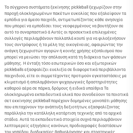
Τα σύγχρονα συστάματα ξεκίνησης pickleball ξεχωρίζουν στην
παροχή ολοκληρωμένων πακέτων ευκολίας που εξαλείφουν τα
εμπόδια για άμεσο παιχνίδι, αντιμετωπίζοντας κάθε ανησυχία
που μπορεί να εμποδίσει τους νεοφερμένους να βουτήξουν σε
αυτό το συναρπαστικό ά Αυτές οι προσεκτικά επιλεγμένες
συλλογές περιλαμβάνουν πολλαπλά κουπί για να φιλοξενήσουν
τους συντρόφους ή τα μέλη της οικογένειας, αφαιρώντας την
ανάγκη ξεχωριστών αγορών ή κοινής χρήσης εξοπλισμού που
μπορεί να μειώσει την απόλαυση κατά τη διάρκεια των φάσεων
μάθησης. Η ένταξη τόσο εσωτερικών όσο και εξωτερικών
pickleballs εξασφαλίζει ευελιξία σε διαφορετικά περιβάλλοντα
παιχνιδιού, είτε οι συμμετέχοντες προτιμούν εγκαταστάσεις με
κλιματισμό ή απολαμβάνουν ψυχαγωγικές δραστηριότητες
καθαρού αέρα σε πάρκα, δρόμους ή ειδικά υπαίθρια Τα
ολοκληρωμένα εκπαιδευτικά υλικά που συνοδεύουν τα ποιοτικά
σετ εκκίνησης pickleball παρέχουν δομημένες μονοπάτι μάθησης
που επιταχύνουν την ανάπτυξη δεξιοτήτων, εξασφαλίζοντας
παράλληλα την κατάλληλη κατάρτιση τεχνικής από τα αρχικά
στάδια. Αυτά τα εκπαιδευτικά στοιχεία συχνά περιλαμβάνουν
λεπτομερείς εξηγήσεις κανόνων, προδιαγραφές διαστάσεων
του γηπέδου, διαδικασίες βαθμολόγησης και στρατηγικές