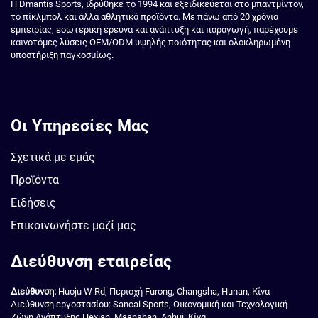
Η Dmantis Sports, ιδρύθηκε το 1994 και εξειδικεύεται στο μπαντμίντον,
το πίκλμπολ και άλλα αθλητικά προϊόντα. Με πάνω από 20 χρόνια
εμπειρίας, εσωτερική έρευνα και ανάπτυξη και παραγωγή, παρέχουμε
καινοτόμες λύσεις OEM/ODM υψηλής ποιότητας και ολοκληρωμένη
υποστήριξη παγκοσμίως.
Οι Υπηρεσίες Μας
Σχετικά με εμάς
Προϊόντα
Ειδήσεις
Επικοινωνήστε μαζί μας
Διεύθυνση εταιρείας
Διεύθυνση:
Huoju W Rd, Περιοχή Furong, Changsha, Hunan, Κίνα
Διεύθυνση εργοστασίου: Sancai Sports, Οικονομική και Τεχνολογική
Ζώνη Ανάπτυξης Hexian, Maanshan, Anhui, Κίνα