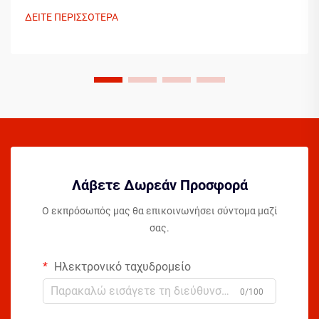
των απαραίτητων στοιχείων πριν βήξετε στο γήπεδο
ΔΕΙΤΕ ΠΕΡΙΣΣΟΤΕΡΑ
μπορεί σημαντικά να επιταχύνει την πρόοδό σας...
Λάβετε Δωρεάν Προσφορά
Ο εκπρόσωπός μας θα επικοινωνήσει σύντομα μαζί
σας.
Ηλεκτρονικό ταχυδρομείο
0/100