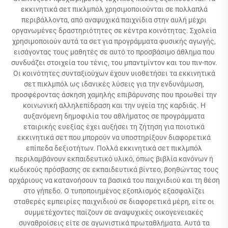
εκκινητικά σετ πικλμπόλ χρησιμοποιούνται σε πολλαπλά
περιβάλλοντα, από αναψυχικά παιχνίδια στην αυλή μέχρι
οργανωμένες δραστηριότητες σε κέντρα κοινότητας. Σχολεία
χρησιμοποιούν αυτά τα σετ για προγράμματα φυσικής αγωγής,
εισάγοντας τους μαθητές σε αυτό το προσβάσιμο άθλημα που
συνδυάζει στοιχεία του τένις, του μπαντμίντον και του πιν-πον.
Οι κοινότητες συνταξιούχων έχουν υιοθετήσει τα εκκινητικά
σετ πικλμπόλ ως ιδανικές λύσεις για την ενδυνάμωση,
προσφέροντας άσκηση χαμηλής επιβάρυνσης που προωθεί την
κοινωνική αλληλεπίδραση και την υγεία της καρδιάς. Η
αυξανόμενη δημοφιλία του αθλήματος σε προγράμματα
εταιρικής ευεξίας έχει αυξήσει τη ζήτηση για ποιοτικά
εκκινητικά σετ που μπορούν να υποστηρίξουν διαφορετικά
επίπεδα δεξιοτήτων. Πολλά εκκινητικά σετ πικλμπόλ
περιλαμβάνουν εκπαιδευτικό υλικό, όπως βιβλία κανόνων ή
κωδικούς πρόσβασης σε εκπαιδευτικά βίντεο, βοηθώντας τους
αρχάριους να κατανοήσουν τα βασικά του παιχνιδιού και τη θέση
στο γήπεδο. Ο τυποποιημένος εξοπλισμός εξασφαλίζει
σταθερές εμπειρίες παιχνιδιού σε διαφορετικά μέρη, είτε οι
συμμετέχοντες παίζουν σε αναψυχικές οικογενειακές
συναθροίσεις είτε σε αγωνιστικά πρωταθλήματα. Αυτά τα