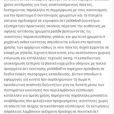
χρόνο αντίδρασης για τους αναπτυσσόμενους παίκτες,
διατηρώντας παράλληλα τη συμμόρφωση με τους κανονισμούς
για την προετοιμα Ο συντονισμός χρωμάτων και τα στοιχεία
οπτικού σχεδιασμού σε κορυφαία σετ pickleball ξεκινήτρια
εξυπηρετούν πρακτικούς σκοπούς πέρα από την αισθητική, με
υψηλής αντίθεσης χρώματα paddle βελτιώνοντας τις
ικανότητες παρακολούθησης μπάλας και φωτεινά χρώματα Η
μηχανική ανθεκτικότητας απευθύνεται ειδικά στα πρότυπα
χρήσης των αρχάριων, καθώς οι νέοι παίκτες συχνά έρχονται σε
επαφή με γήπεδα, δίχτυα ή άλλα κουπί, ενώ αναπτύσσουν χωρική
επίγνωση και κατάλληλες τεχνικές swing. Η εκπαιδευτική
ολοκλήρωση ξεπερνά τα βασικά εγχειρίδια οδηγιών, με πολλά
προηγμένα σετ εκκίνησης pickleball να παρέχουν πρόσβαση σε
διαδικτυακές πλατφόρμες εκπαίδευσης, βίντεο-σπουδών ή
εφαρμογές για κινητά που συμπληρώνουν τη σωμα Η
προοδευτική ανάπτυξη δεξιοτήτων γίνεται δυνατή μέσω των
συστημάτων εκκίνησης που περιλαμβάνουν εξοπλισμό
κατάλληλο για άμεση χρήση, παρέχοντας παράλληλα μονοπάτια
αναβάθμισης που φιλοξενούν προχωρημένες ικανότητες χωρίς
να απαιτείται πλήρης αντικατάσταση εξοπλισμού. Οι εκτιμήσεις
ασφάλειας λαμβάνουν αυξημένη προσοχή σε ποιοτικά σετ