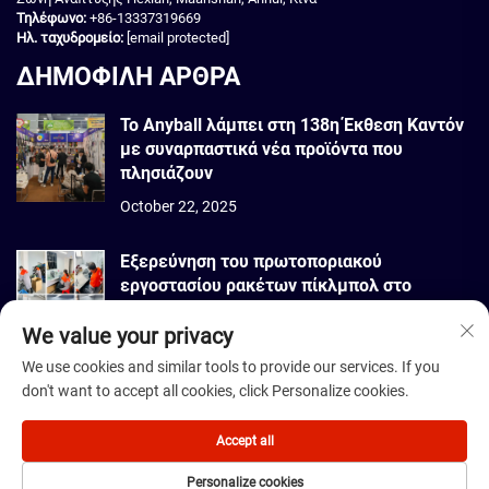
Τηλέφωνο:
+86-13337319669
Ηλ. ταχυδρομείο:
[email protected]
ΔΗΜΟΦΙΛΗ ΑΡΘΡΑ
Το Anyball λάμπει στη 138η Έκθεση Καντόν
με συναρπαστικά νέα προϊόντα που
πλησιάζουν
October 22, 2025
Εξερεύνηση του πρωτοποριακού
εργοστασίου ρακέτων πίκλμπολ στο
Βιετνάμ
We value your privacy
September 22, 2025
We use cookies and similar tools to provide our services. If you
don't want to accept all cookies, click Personalize cookies.
Πνευματικά δικαιώματα © 2026 Dmantis Sports Goods Co., Ltd. Πεκίνο
Με κάθε επιφύλαξη. -
Πολιτική απορρήτου
Accept all
Personalize cookies