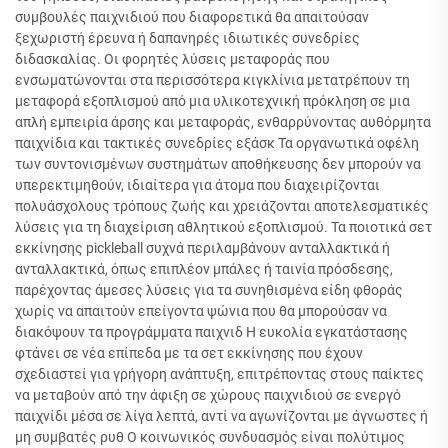
συμβουλές παιχνιδιού που διαφορετικά θα απαιτούσαν
ξεχωριστή έρευνα ή δαπανηρές ιδιωτικές συνεδρίες
διδασκαλίας. Οι φορητές λύσεις μεταφοράς που
ενσωματώνονται στα περισσότερα κιγκλίνια μετατρέπουν τη
μεταφορά εξοπλισμού από μια υλικοτεχνική πρόκληση σε μια
απλή εμπειρία άρσης και μεταφοράς, ενθαρρύνοντας αυθόρμητα
παιχνίδια και τακτικές συνεδρίες εξάσκ Τα οργανωτικά οφέλη
των συντονισμένων συστημάτων αποθήκευσης δεν μπορούν να
υπερεκτιμηθούν, ιδιαίτερα για άτομα που διαχειρίζονται
πολυάσχολους τρόπους ζωής και χρειάζονται αποτελεσματικές
λύσεις για τη διαχείριση αθλητικού εξοπλισμού. Τα ποιοτικά σετ
εκκίνησης pickleball συχνά περιλαμβάνουν ανταλλακτικά ή
ανταλλακτικά, όπως επιπλέον μπάλες ή ταινία πρόσδεσης,
παρέχοντας άμεσες λύσεις για τα συνηθισμένα είδη φθοράς
χωρίς να απαιτούν επείγοντα ψώνια που θα μπορούσαν να
διακόψουν τα προγράμματα παιχνιδ Η ευκολία εγκατάστασης
φτάνει σε νέα επίπεδα με τα σετ εκκίνησης που έχουν
σχεδιαστεί για γρήγορη ανάπτυξη, επιτρέποντας στους παίκτες
να μεταβούν από την άφιξη σε χώρους παιχνιδιού σε ενεργό
παιχνίδι μέσα σε λίγα λεπτά, αντί να αγωνίζονται με άγνωστες ή
μη συμβατές ρυθ Ο κοινωνικός συνδυασμός είναι πολύτιμος