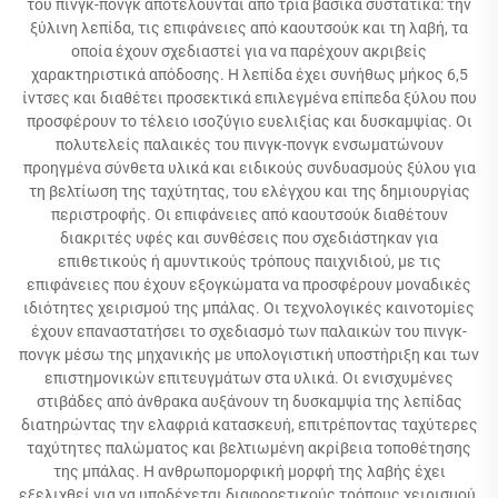
του πινγκ-πονγκ αποτελούνται από τρία βασικά συστατικά: την
ξύλινη λεπίδα, τις επιφάνειες από καουτσούκ και τη λαβή, τα
οποία έχουν σχεδιαστεί για να παρέχουν ακριβείς
χαρακτηριστικά απόδοσης. Η λεπίδα έχει συνήθως μήκος 6,5
ίντσες και διαθέτει προσεκτικά επιλεγμένα επίπεδα ξύλου που
προσφέρουν το τέλειο ισοζύγιο ευελιξίας και δυσκαμψίας. Οι
πολυτελείς παλαικές του πινγκ-πονγκ ενσωματώνουν
προηγμένα σύνθετα υλικά και ειδικούς συνδυασμούς ξύλου για
τη βελτίωση της ταχύτητας, του ελέγχου και της δημιουργίας
περιστροφής. Οι επιφάνειες από καουτσούκ διαθέτουν
διακριτές υφές και συνθέσεις που σχεδιάστηκαν για
επιθετικούς ή αμυντικούς τρόπους παιχνιδιού, με τις
επιφάνειες που έχουν εξογκώματα να προσφέρουν μοναδικές
ιδιότητες χειρισμού της μπάλας. Οι τεχνολογικές καινοτομίες
έχουν επαναστατήσει το σχεδιασμό των παλαικών του πινγκ-
πονγκ μέσω της μηχανικής με υπολογιστική υποστήριξη και των
επιστημονικών επιτευγμάτων στα υλικά. Οι ενισχυμένες
στιβάδες από άνθρακα αυξάνουν τη δυσκαμψία της λεπίδας
διατηρώντας την ελαφριά κατασκευή, επιτρέποντας ταχύτερες
ταχύτητες παλώματος και βελτιωμένη ακρίβεια τοποθέτησης
της μπάλας. Η ανθρωπομορφική μορφή της λαβής έχει
εξελιχθεί για να υποδέχεται διαφορετικούς τρόπους χειρισμού,