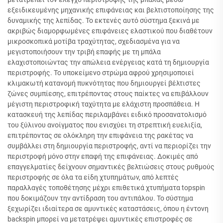
εξειδικευμένης μηχανικής επιφάνειας και βελτιστοποίησης της
δυναμικής της λεπίδας. Το εκτενές αυτό σύστημα ξεκινά με
ακριβώς διαμορφωμένες επιφάνειες ελαστικού που διαθέτουν
μικροσκοπικά μοτίβα τραχύτητας, σχεδιασμένα για να
μεγιστοποιήσουν την τριβή επαφής με τη μπάλα
ελαχιστοποιώντας την απώλεια ενέργειας κατά τη δημιουργία
περιστροφής. Το υποκείμενο στρώμα αφρού χρησιμοποιεί
κλιμακωτή κατανομή πυκνότητας που δημιουργεί βέλτιστες
ζώνες συμπίεσης, επιτρέποντας στους παίκτες να επιβάλλουν
μέγιστη περιστροφική ταχύτητα με ελάχιστη προσπάθεια. Η
κατασκευή της λεπίδας περιλαμβάνει ειδικό προσανατολισμό
του ξύλινου ανοίγματος που ενισχύει τη στρεπτική ευελιξία,
επιτρέποντας σε ολόκληρη την επιφάνεια της ρακέτας να
συμβάλλει στη δημιουργία περιστροφής, αντί να περιορίζει την
περιστροφή μόνο στην επαφή της επιφάνειας. Δοκιμές από
επαγγελματίες δείχνουν σημαντικές βελτιώσεις στους ρυθμούς
περιστροφής σε όλα τα είδη χτυπημάτων, από λεπτές
παραλλαγές τοποθέτησης μέχρι επιθετικά χτυπήματα topspin
που δοκιμάζουν την αντίδραση του αντιπάλου. Το σύστημα
ξεχωρίζει ιδιαίτερα σε αμυντικές καταστάσεις, όπου η έντονη
backspin μπορεί να μετατρέψει αμυντικές επιστροφές σε