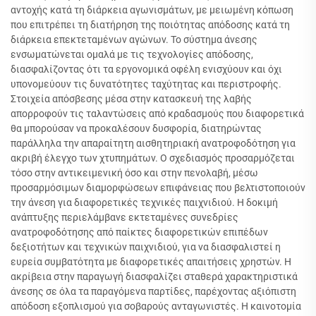
αντοχής κατά τη διάρκεια αγωνισμάτων, με μειωμένη κόπωση
που επιτρέπει τη διατήρηση της ποιότητας απόδοσης κατά τη
διάρκεια επεκτεταμένων αγώνων. Το σύστημα άνεσης
ενσωματώνεται ομαλά με τις τεχνολογίες απόδοσης,
διασφαλίζοντας ότι τα εργονομικά οφέλη ενισχύουν και όχι
υπονομεύουν τις δυνατότητες ταχύτητας και περιστροφής.
Στοιχεία απόσβεσης μέσα στην κατασκευή της λαβής
απορροφούν τις ταλαντώσεις από κραδασμούς που διαφορετικά
θα μπορούσαν να προκαλέσουν δυσφορία, διατηρώντας
παράλληλα την απαραίτητη αισθητηριακή ανατροφοδότηση για
ακριβή έλεγχο των χτυπημάτων. Ο σχεδιασμός προσαρμόζεται
τόσο στην αντικειμενική όσο και στην πενολαβή, μέσω
προσαρμόσιμων διαμορφώσεων επιφάνειας που βελτιστοποιούν
την άνεση για διαφορετικές τεχνικές παιχνιδιού. Η δοκιμή
ανάπτυξης περιελάμβανε εκτεταμένες συνεδρίες
ανατροφοδότησης από παίκτες διαφορετικών επιπέδων
δεξιοτήτων και τεχνικών παιχνιδιού, για να διασφαλιστεί η
ευρεία συμβατότητα με διαφορετικές απαιτήσεις χρηστών. Η
ακρίβεια στην παραγωγή διασφαλίζει σταθερά χαρακτηριστικά
άνεσης σε όλα τα παραγόμενα παρτίδες, παρέχοντας αξιόπιστη
απόδοση εξοπλισμού για σοβαρούς ανταγωνιστές. Η καινοτομία