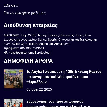
Ειδήσεις
Επικοινωνήστε μαζί μας
Διεύθυνση εταιρείας
Διεύθυνση:
Huoju W Rd, Περιοχή Furong, Changsha, Hunan, Κίνα
Διεύθυνση εργοστασίου: Sancai Sports, Οικονομική και Τεχνολογική
Ζώνη Ανάπτυξης Hexian, Maanshan, Anhui, Κίνα
Τηλέφωνο:
+86-13337319669
Ηλ. ταχυδρομείο:
[email protected]
ΔΗΜΟΦΙΛΗ ΑΡΘΡΑ
Το Anyball λάμπει στη 138η Έκθεση Καντόν
με συναρπαστικά νέα προϊόντα που
πλησιάζουν
October 22, 2025
Εξερεύνηση του πρωτοποριακού
εργοστασίου ρακέτων πίκλμπολ στο