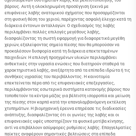
βάρους. Αυτή η ολοκληρωμένη προσέγγιση ξεκινά με
επιφάνειες λαβής ανατομικού σχήματος που προσαρμόζονται
στη φυσική θέση του χεριού, παρέχοντας ασφαλή έλεγχο κατά τη
διάρκεια έντονων ανταλλαγών. Ο σχεδιασμός της λαβής
περιλαμβάνει πολλές επιλογές μεγέθους λαβής,
διασφαλίζοντας τη σωστή εφαρμογή για διαφορετικά μεγέθη
χεριών, εξαλείφοντας σημεία πίεσης που θα μπορούσαν να
προκαλέσουν δυσφορία κατά τη διάρκεια επεκτεταμένων
παιχνιδιών. Η επιλογή προηγμένων υλικών περιλαμβάνει
ανθεκτικές στην υγρασία ενώσεις που διατηρούν σταθερά τα
χαρακτηριστικά λαβής, ανεξάρτητα από τα επίπεδα ιδρώτα ή τις
συνθήκες υγρασίας του περιβάλλοντος. Η καινοτομία
επεκτείνεται πέρα από τις επιφανειακές επεξεργασίες,
περιλαμβάνοντας εσωτερικά συστήματα κατανομής βάρους που
τοποθετούν τα κέντρα μάζας για βέλτιστη ισορροπία και μείωση
της πίεσης στον καρπό κατά την επαναλαμβανόμενη εκτέλεση
χτυπημάτων. Η βιομηχανική έρευνα επηρέασε τις διαδικασίες
ανάπτυξης, διασφαλίζοντας ότι οι γωνίες της λαβής και οι
επιφανειακές υφές υποστηρίζουν τα φυσικά μοτίβα κίνησης,
αντί να επιβάλλουν ασύμφορες ρυθμίσεις λαβής. Επαγγελματίες
παίκτες αναφέρουν σημαντικές βελτιώσεις στα επίπεδα