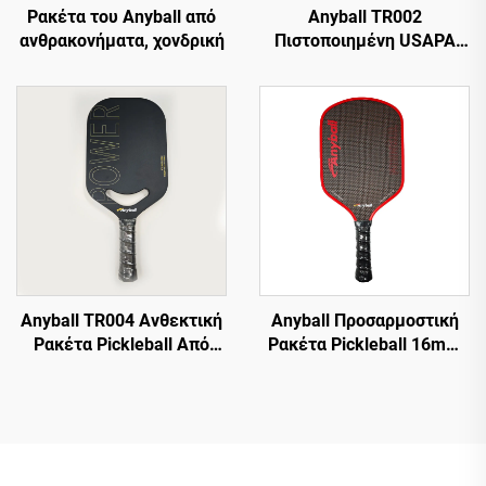
Ρακέτα του Anyball από
Anyball TR002
ανθρακονήματα, χονδρική
Πιστοποιημένη USAPA
16mm Παχιά Πλήρης
Ρακέτα Padel Από
Άνθρακα Ρακέτα
Pickleball Υψηλής
Αντοχής Εργαλείο Για
Εκπαίδευση και
Διασκέδαση
Anyball TR004 Ανθεκτική
Anyball Προσαρμοστική
Ρακέτα Pickleball Από
Ρακέτα Pickleball 16mm
Ίνες Άνθρακα
PP Εγκεκριμένη Από
Θερμομορφωμένη Για
USAPA Από Ίνες Άνθρακα
Αθλήματα Σε
Για Ενήλικες Εκπαίδευση
Εξωτερικούς Χώρους Για
Θερμομορφωμένη 18K
Εκπαίδευση και
T700 Κυψελωτή Δομή