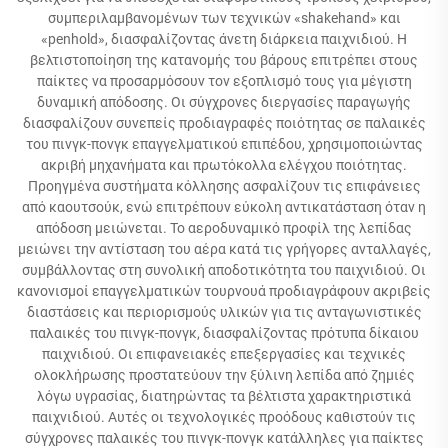
συμπεριλαμβανομένων των τεχνικών «shakehand» και
«penhold», διασφαλίζοντας άνετη διάρκεια παιχνιδιού. Η
βελτιστοποίηση της κατανομής του βάρους επιτρέπει στους
παίκτες να προσαρμόσουν τον εξοπλισμό τους για μέγιστη
δυναμική απόδοσης. Οι σύγχρονες διεργασίες παραγωγής
διασφαλίζουν συνεπείς προδιαγραφές ποιότητας σε παλαικές
του πινγκ-πονγκ επαγγελματικού επιπέδου, χρησιμοποιώντας
ακριβή μηχανήματα και πρωτόκολλα ελέγχου ποιότητας.
Προηγμένα συστήματα κόλλησης ασφαλίζουν τις επιφάνειες
από καουτσούκ, ενώ επιτρέπουν εύκολη αντικατάσταση όταν η
απόδοση μειώνεται. Το αεροδυναμικό προφίλ της λεπίδας
μειώνει την αντίσταση του αέρα κατά τις γρήγορες ανταλλαγές,
συμβάλλοντας στη συνολική αποδοτικότητα του παιχνιδιού. Οι
κανονισμοί επαγγελματικών τουρνουά προδιαγράφουν ακριβείς
διαστάσεις και περιορισμούς υλικών για τις ανταγωνιστικές
παλαικές του πινγκ-πονγκ, διασφαλίζοντας πρότυπα δίκαιου
παιχνιδιού. Οι επιφανειακές επεξεργασίες και τεχνικές
ολοκλήρωσης προστατεύουν την ξύλινη λεπίδα από ζημιές
λόγω υγρασίας, διατηρώντας τα βέλτιστα χαρακτηριστικά
παιχνιδιού. Αυτές οι τεχνολογικές προόδους καθιστούν τις
σύγχρονες παλαικές του πινγκ-πονγκ κατάλληλες για παίκτες