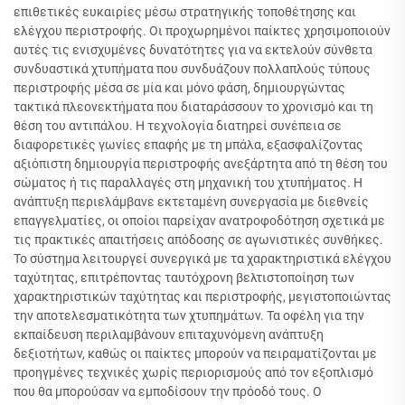
επιθετικές ευκαιρίες μέσω στρατηγικής τοποθέτησης και
ελέγχου περιστροφής. Οι προχωρημένοι παίκτες χρησιμοποιούν
αυτές τις ενισχυμένες δυνατότητες για να εκτελούν σύνθετα
συνδυαστικά χτυπήματα που συνδυάζουν πολλαπλούς τύπους
περιστροφής μέσα σε μία και μόνο φάση, δημιουργώντας
τακτικά πλεονεκτήματα που διαταράσσουν το χρονισμό και τη
θέση του αντιπάλου. Η τεχνολογία διατηρεί συνέπεια σε
διαφορετικές γωνίες επαφής με τη μπάλα, εξασφαλίζοντας
αξιόπιστη δημιουργία περιστροφής ανεξάρτητα από τη θέση του
σώματος ή τις παραλλαγές στη μηχανική του χτυπήματος. Η
ανάπτυξη περιελάμβανε εκτεταμένη συνεργασία με διεθνείς
επαγγελματίες, οι οποίοι παρείχαν ανατροφοδότηση σχετικά με
τις πρακτικές απαιτήσεις απόδοσης σε αγωνιστικές συνθήκες.
Το σύστημα λειτουργεί συνεργικά με τα χαρακτηριστικά ελέγχου
ταχύτητας, επιτρέποντας ταυτόχρονη βελτιστοποίηση των
χαρακτηριστικών ταχύτητας και περιστροφής, μεγιστοποιώντας
την αποτελεσματικότητα των χτυπημάτων. Τα οφέλη για την
εκπαίδευση περιλαμβάνουν επιταχυνόμενη ανάπτυξη
δεξιοτήτων, καθώς οι παίκτες μπορούν να πειραματίζονται με
προηγμένες τεχνικές χωρίς περιορισμούς από τον εξοπλισμό
που θα μπορούσαν να εμποδίσουν την πρόοδό τους. Ο