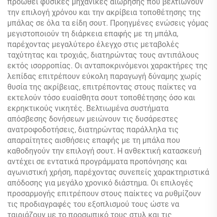
προωθεί φυσικές μηχανικές αιώρησης που βελτιώνουν
την επιλογή χρόνου και την ακρίβεια τοποθέτησης της
μπάλας σε όλα τα είδη σουτ. Προηγμένες ενώσεις γόμας
μεγιστοποιούν τη διάρκεια επαφής με τη μπάλα,
παρέχοντας μεγαλύτερο έλεγχο στις μεταβολές
ταχύτητας και τροχιάς, διατηρώντας τους αντιπάλους
εκτός ισορροπίας. Οι ανταποκρινόμενοι χαρακτήρες της
λεπίδας επιτρέπουν εύκολη παραγωγή δύναμης χωρίς
θυσία της ακρίβειας, επιτρέποντας στους παίκτες να
εκτελούν τόσο ευαίσθητα σουτ τοποθέτησης όσο και
εκρηκτικούς νικητές. Βελτιωμένα συστήματα
απόσβεσης δονήσεων μειώνουν τις δυσάρεστες
ανατροφοδοτήσεις, διατηρώντας παράλληλα τις
απαραίτητες αισθήσεις επαφής με τη μπάλα που
καθοδηγούν την επιλογή σουτ. Η ανθεκτική κατασκευή
αντέχει σε εντατικά προγράμματα προπόνησης και
αγωνιστική χρήση, παρέχοντας συνεπείς χαρακτηριστικά
απόδοσης για μεγάλο χρονικό διάστημα. Οι επιλογές
προσαρμογής επιτρέπουν στους παίκτες να ρυθμίζουν
τις προδιαγραφές του εξοπλισμού τους ώστε να
ταιριάζουν με το προσωπικό τους στυλ και τις