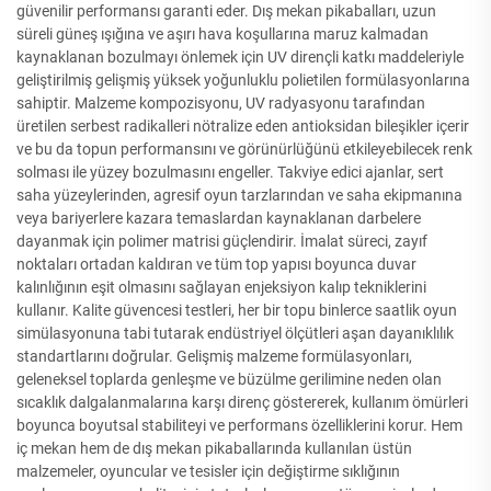
güvenilir performansı garanti eder. Dış mekan pikabalları, uzun
süreli güneş ışığına ve aşırı hava koşullarına maruz kalmadan
kaynaklanan bozulmayı önlemek için UV dirençli katkı maddeleriyle
geliştirilmiş gelişmiş yüksek yoğunluklu polietilen formülasyonlarına
sahiptir. Malzeme kompozisyonu, UV radyasyonu tarafından
üretilen serbest radikalleri nötralize eden antioksidan bileşikler içerir
ve bu da topun performansını ve görünürlüğünü etkileyebilecek renk
solması ile yüzey bozulmasını engeller. Takviye edici ajanlar, sert
saha yüzeylerinden, agresif oyun tarzlarından ve saha ekipmanına
veya bariyerlere kazara temaslardan kaynaklanan darbelere
dayanmak için polimer matrisi güçlendirir. İmalat süreci, zayıf
noktaları ortadan kaldıran ve tüm top yapısı boyunca duvar
kalınlığının eşit olmasını sağlayan enjeksiyon kalıp tekniklerini
kullanır. Kalite güvencesi testleri, her bir topu binlerce saatlik oyun
simülasyonuna tabi tutarak endüstriyel ölçütleri aşan dayanıklılık
standartlarını doğrular. Gelişmiş malzeme formülasyonları,
geleneksel toplarda genleşme ve büzülme gerilimine neden olan
sıcaklık dalgalanmalarına karşı direnç göstererek, kullanım ömürleri
boyunca boyutsal stabiliteyi ve performans özelliklerini korur. Hem
iç mekan hem de dış mekan pikaballarında kullanılan üstün
malzemeler, oyuncular ve tesisler için değiştirme sıklığının