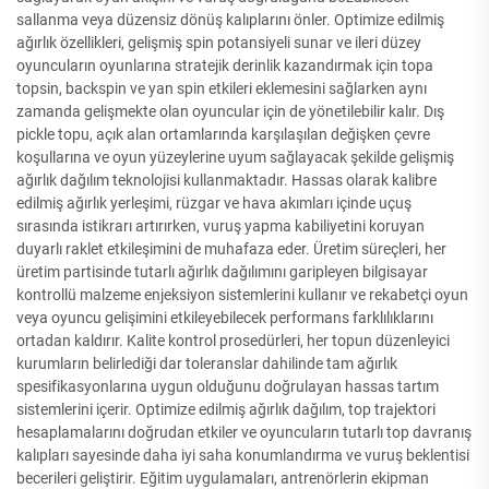
sallanma veya düzensiz dönüş kalıplarını önler. Optimize edilmiş
ağırlık özellikleri, gelişmiş spin potansiyeli sunar ve ileri düzey
oyuncuların oyunlarına stratejik derinlik kazandırmak için topa
topsin, backspin ve yan spin etkileri eklemesini sağlarken aynı
zamanda gelişmekte olan oyuncular için de yönetilebilir kalır. Dış
pickle topu, açık alan ortamlarında karşılaşılan değişken çevre
koşullarına ve oyun yüzeylerine uyum sağlayacak şekilde gelişmiş
ağırlık dağılım teknolojisi kullanmaktadır. Hassas olarak kalibre
edilmiş ağırlık yerleşimi, rüzgar ve hava akımları içinde uçuş
sırasında istikrarı artırırken, vuruş yapma kabiliyetini koruyan
duyarlı raklet etkileşimini de muhafaza eder. Üretim süreçleri, her
üretim partisinde tutarlı ağırlık dağılımını garipleyen bilgisayar
kontrollü malzeme enjeksiyon sistemlerini kullanır ve rekabetçi oyun
veya oyuncu gelişimini etkileyebilecek performans farklılıklarını
ortadan kaldırır. Kalite kontrol prosedürleri, her topun düzenleyici
kurumların belirlediği dar toleranslar dahilinde tam ağırlık
spesifikasyonlarına uygun olduğunu doğrulayan hassas tartım
sistemlerini içerir. Optimize edilmiş ağırlık dağılım, top trajektori
hesaplamalarını doğrudan etkiler ve oyuncuların tutarlı top davranış
kalıpları sayesinde daha iyi saha konumlandırma ve vuruş beklentisi
becerileri geliştirir. Eğitim uygulamaları, antrenörlerin ekipman