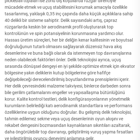
pickleball topaları ise zorlu dış koşullarda rüzgâr direnciyle
mücadele etmek ve uçuş stabilitesini korumak amacıyla özellikle
tasarlanmış, yaklaşık 0,35 inç çapında daha küçük açıklıklara sahip
40 delikli bir sisteme sahiptir. Delik sayısındaki artış, çapraz
rüzgarlarda keskin bir aerodinamik profil oluşturarak top
kontrolünün ve spin potansiyelinin korunmasına yardımcı olur.
Hassas üretim süreçleri, her bir deliğin kenar kalitesinin ve boyutsal
doğruluğunun tutarlı olmasını sağlayarak düzensiz hava akış
desenlerine ve buna bağlı olarak da istenmeyen top davranışlarına
neden olabilecek faktörleri önler. Delik teknolojisi ayrıca, uçuş
sırasında dönüşsel dengeyi en iyi şekilde optimize etmek için ekvator
bölgesine yakın deliklerin kutup bölgelerine göre hafifçe
değişebileceği derecelendirilmiş boyutlandırma prensiplerini içerir.
Her delik çevresindeki malzeme takviyesi, binlerce darbeden sonra
bile gerilim çatlamalarını engeller ve yapısallaşma bütünlüğünü
korur. Kalite kontrol testleri, delik konfigürasyonlarının yönetmelik
kurumların belirlediği katı aerodinamik standartlara ve performans
özelliklerine uygun olduğunu doğrular. Bu gelişmiş delik teknolojisi,
tahmin edilemez sekme veya uçuş desenlerinin oyun akışını ve
rekabet dengesini bozmasından kaynaklanan sıkıntıları azaltarak,
daha öngörülebilir top davranışı, geliştirilmiş vuruş yapma fırsatları
ve iyileştirilmiş oyuncu deneyimi anlamına gelir.