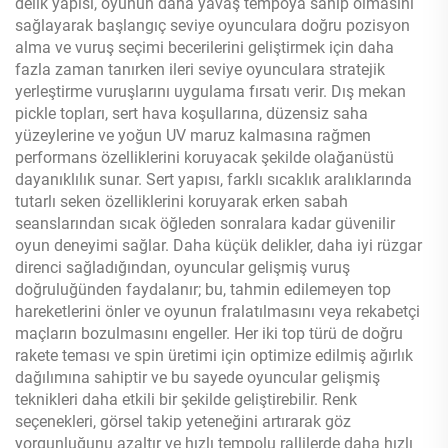
delik yapısı, oyunun daha yavaş tempoya sahip olmasını
sağlayarak başlangıç seviye oyunculara doğru pozisyon
alma ve vuruş seçimi becerilerini geliştirmek için daha
fazla zaman tanırken ileri seviye oyunculara stratejik
yerleştirme vuruşlarını uygulama fırsatı verir. Dış mekan
pickle topları, sert hava koşullarına, düzensiz saha
yüzeylerine ve yoğun UV maruz kalmasına rağmen
performans özelliklerini koruyacak şekilde olağanüstü
dayanıklılık sunar. Sert yapısı, farklı sıcaklık aralıklarında
tutarlı seken özelliklerini koruyarak erken sabah
seanslarından sıcak öğleden sonralara kadar güvenilir
oyun deneyimi sağlar. Daha küçük delikler, daha iyi rüzgar
direnci sağladığından, oyuncular gelişmiş vuruş
doğruluğünden faydalanır; bu, tahmin edilemeyen top
hareketlerini önler ve oyunun fralatılmasını veya rekabetçi
maçların bozulmasını engeller. Her iki top türü de doğru
rakete teması ve spin üretimi için optimize edilmiş ağırlık
dağılımına sahiptir ve bu sayede oyuncular gelişmiş
teknikleri daha etkili bir şekilde geliştirebilir. Renk
seçenekleri, görsel takip yeteneğini artırarak göz
yorgunluğunu azaltır ve hızlı tempolu rallilerde daha hızlı