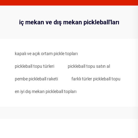
iç mekan ve dış mekan pickleball'ları
kapalı ve açık ortam pickle topları
pickleball topu türleri
pickleball topu satın al
pembe pickleball raketi
farklı türler pickleball topu
en iyi dış mekan pickleball topları