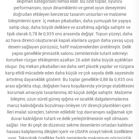
ekipman kategorisini temsil eder. Bu özel toplar, oyuncu
performansını, oyun dinamiklerini ve genel oyun deneyimini
doğrudan etkileyen benzersiz tasarım unsurları ve malzeme
bileşimlerini içerir. İç mekan pikabalları, daha yumuşak bir yapıya
sahip olup, daha büyük deliklere ve azaltılmış ağırlığa sahiptir ve
tipik olarak 0,78 ile 0,935 ons arasında değişir. Topun yüzeyi, daha
az hava direnci oluşturarak kapalı alanlara uygun daha yavaş uçuş
deseni sağlayan pürüzsüz, hafif malzemelerden üretilmiştir. Delik
yapısı genellikle jimnastik salonu zeminlerinde tutarlı sekmeyi
korurken rüzgar etkileşimini azaltan 26 adet daha büyük açıklıktan
oluşur. Dış mekan pikabalları ise daha sert plastik yapılar ve rüzgara
karşı etkili mücadele eden daha küçük ve çok sayıda delik sayesinde
artırılmış dayanıklılık gösterir. Bu toplar genellikle 0,88 ila 0,935 ons
arası ağırlıkta olup, değişken hava koşullarında yörünge stabilitesini
korumak amacıyla tasarlanmış 40 küçük deliğe sahiptir. Malzeme
bileşimi, uzun süreli güneş ışığına ve sıcaklık dalgalanmalarına
maruz kalındığında bozulmayı önleyen UV dirençli plastikleri içerir.
İleri imalat süreçleri, tahmin edilebilir top davranışını sağlamak için
duvar kalınlığının tutarlı ve delik yerleştirilmesinin eşit olmasını
sağlar. Her iki çeşit de düzensiz sekme desenlerini ortadan kaldıran
hassas kalıplanmış dikişleri içerir ve USAPA onaylı teknik özelliklere
uyar. Teknolojik özellikler farklı zeminlerde maksimum görünürlük