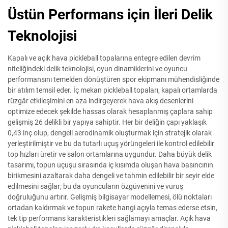
Üstün Performans için İleri Delik
Teknolojisi
Kapalı ve açık hava pickleball topalarına entegre edilen devrim
niteliğindeki delik teknolojisi, oyun dinamiklerini ve oyuncu
performansını temelden dönüştüren spor ekipmanı mühendisliğinde
bir atılım temsil eder. İç mekan pickleball topaları, kapalı ortamlarda
rüzgâr etkileşimini en aza indirgeyerek hava akış desenlerini
optimize edecek şekilde hassas olarak hesaplanmış çaplara sahip
gelişmiş 26 delikli bir yapıya sahiptir. Her bir deliğin çapı yaklaşık
0,43 inç olup, dengeli aerodinamik oluşturmak için stratejik olarak
yerleştirilmiştir ve bu da tutarlı uçuş yörüngeleri ile kontrol edilebilir
top hızları üretir ve salon ortamlarına uygundur. Daha büyük delik
tasarımı, topun uçuşu sırasında iç kısımda oluşan hava basıncının
birikmesini azaltarak daha dengeli ve tahmin edilebilir bir seyir elde
edilmesini sağlar; bu da oyuncuların özgüvenini ve vuruş
doğruluğunu artırır. Gelişmiş bilgisayar modellemesi, ölü noktaları
ortadan kaldırmak ve topun rakete hangi açıyla temas ederse etsin,
tek tip performans karakteristikleri sağlamayı amaçlar. Açık hava