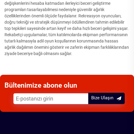
değişkenlerini hesaba katmadan ilerleyici beceri geliştirme
programları tasarlayabilmesi nedeniyle güvenilir ağırlık
özelliklerinden önemli ölçüde faydalanır. Rekreasyon oyuncuları,
doğru tekniği ve stratejik düşünmeyi ödüllendiren tahmin edilebilir
top tepkileri sayesinde artan keyif ve daha hızlı beceri gelişimi yaşar.
Rekabetçi uygulamalar, tüm katılımcılarda ekipman performansının
tutarlı kalmasıyla adil oyun koşullarının korunmasında hassas
ağırlık dağılımın önemini gösterir ve zaferin ekipman farklılıklarından
ziyade beceriye bağlı olmasını sağlar.
Bültenimize abone olun
Bize Ulaşın