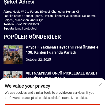
Şirket Adresi
Adres:
Huoju W Cd., Furong Bölgesi, Changsha, Hunan, Çin
Fabrika adresi: Sancai Sports, Hexian Ekonomi ve Teknoloji Geliştirme
Bölgesi, Maanshan, Anhui, Çin
Telefon:
+86-13337319669
E-posta:
[email protected]
POPÜLER GÖNDERİLER
Anyball, Yaklaşan Heyecanlı Yeni Ürünlerle
138. Kanton Fuarı'nda Parladı
October 22, 2025
VIETNAM'DAKİ ÖNCÜ PICKLEBALL RAKET
FABRİKASINI KEŞFEDİN
We value your privacy
September 22, 2025
We use cookies and similar tools to provide our services. If you
don't want to accept all cookies, click Personalize cookies.
Telif Hakkı © 2026 Dmantis Sports Goods Co., Ltd. Beijing Tüm hakları
saklıdır. -
Gizlilik Politikası