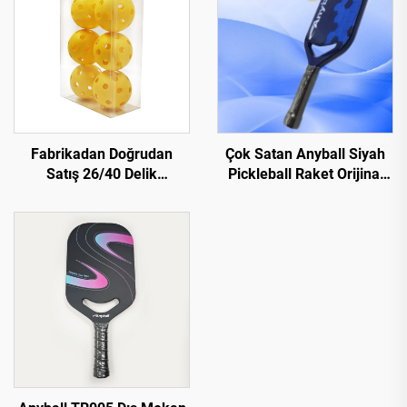
Fabrikadan Doğrudan
Çok Satan Anyball Siyah
Satış 26/40 Delik
Pickleball Raket Orijinal
Profesyonel Pickleball
Fabrika Karbon Fiber T700
Topları PE Malzeme
Yetişkinler İçin İç/Dış
Pickleball Topları
Mekan Sporları 16mm