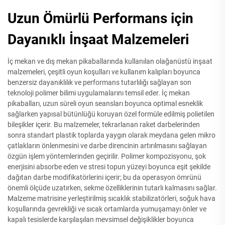
Uzun Ömürlü Performans için
Dayanıklı İnşaat Malzemeleri
İç mekan ve dış mekan pikaballarında kullanılan olağanüstü inşaat
malzemeleri, çeşitli oyun koşulları ve kullanım kalıpları boyunca
benzersiz dayanıklılık ve performans tutarlılığı sağlayan son
teknoloji polimer bilimi uygulamalarını temsil eder. İç mekan
pikabalları, uzun süreli oyun seansları boyunca optimal esneklik
sağlarken yapısal bütünlüğü koruyan özel formüle edilmiş polietilen
bileşikler içerir. Bu malzemeler, tekrarlanan raket darbelerinden
sonra standart plastik toplarda yaygın olarak meydana gelen mikro
çatlakların önlenmesini ve darbe direncinin artırılmasını sağlayan
özgün işlem yöntemlerinden geçirilir. Polimer kompozisyonu, şok
enerjisini absorbe eden ve stresi topun yüzeyi boyunca eşit şekilde
dağıtan darbe modifikatörlerini içerir; bu da operasyon ömrünü
önemli ölçüde uzatırken, sekme özelliklerinin tutarlı kalmasını sağlar.
Malzeme matrisine yerleştirilmiş sıcaklık stabilizatörleri, soğuk hava
koşullarında gevrekliği ve sıcak ortamlarda yumuşamayı önler ve
kapalı tesislerde karşılaşılan mevsimsel değişiklikler boyunca