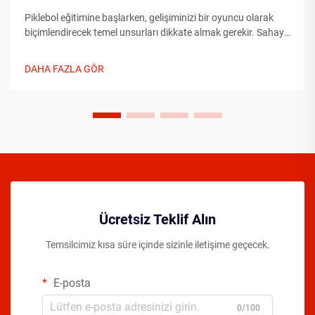
Piklebol eğitimine başlarken, gelişiminizi bir oyuncu olarak
biçimlendirecek temel unsurları dikkate almak gerekir. Sahaya
çıkmadan önce temel unsurları anlamak, ilerlemenizi önemli
ölçüde hızlandırabilir...
DAHA FAZLA GÖR
Ücretsiz Teklif Alın
Temsilcimiz kısa süre içinde sizinle iletişime geçecek.
E-posta
0/100