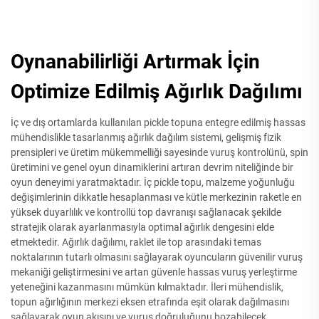
Oynanabilirliği Artırmak İçin
Optimize Edilmiş Ağırlık Dağılımı
İç ve dış ortamlarda kullanılan pickle topuna entegre edilmiş hassas
mühendislikle tasarlanmış ağırlık dağılım sistemi, gelişmiş fizik
prensipleri ve üretim mükemmelliği sayesinde vuruş kontrolünü, spin
üretimini ve genel oyun dinamiklerini artıran devrim niteliğinde bir
oyun deneyimi yaratmaktadır. İç pickle topu, malzeme yoğunluğu
değişimlerinin dikkatle hesaplanması ve kütle merkezinin raketle en
yüksek duyarlılık ve kontrollü top davranışı sağlanacak şekilde
stratejik olarak ayarlanmasıyla optimal ağırlık dengesini elde
etmektedir. Ağırlık dağılımı, raklet ile top arasındaki temas
noktalarının tutarlı olmasını sağlayarak oyuncuların güvenilir vuruş
mekaniği geliştirmesini ve artan güvenle hassas vuruş yerleştirme
yeteneğini kazanmasını mümkün kılmaktadır. İleri mühendislik,
topun ağırlığının merkezi eksen etrafında eşit olarak dağılmasını
sağlayarak oyun akışını ve vuruş doğruluğunu bozabilecek