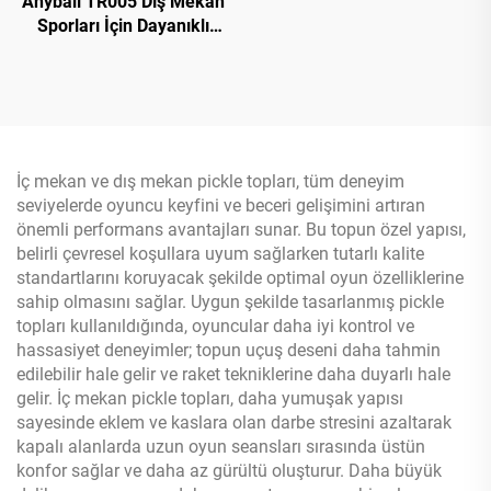
Anyball TR005 Dış Mekan
Sporları İçin Dayanıklı
Karbon Fiberli Pickleball
Raket Özel Logo ile
USAPA Onaylı Termoform
PP Bal Peteği
İç mekan ve dış mekan pickle topları, tüm deneyim
seviyelerde oyuncu keyfini ve beceri gelişimini artıran
önemli performans avantajları sunar. Bu topun özel yapısı,
belirli çevresel koşullara uyum sağlarken tutarlı kalite
standartlarını koruyacak şekilde optimal oyun özelliklerine
sahip olmasını sağlar. Uygun şekilde tasarlanmış pickle
topları kullanıldığında, oyuncular daha iyi kontrol ve
hassasiyet deneyimler; topun uçuş deseni daha tahmin
edilebilir hale gelir ve raket tekniklerine daha duyarlı hale
gelir. İç mekan pickle topları, daha yumuşak yapısı
sayesinde eklem ve kaslara olan darbe stresini azaltarak
kapalı alanlarda uzun oyun seansları sırasında üstün
konfor sağlar ve daha az gürültü oluşturur. Daha büyük