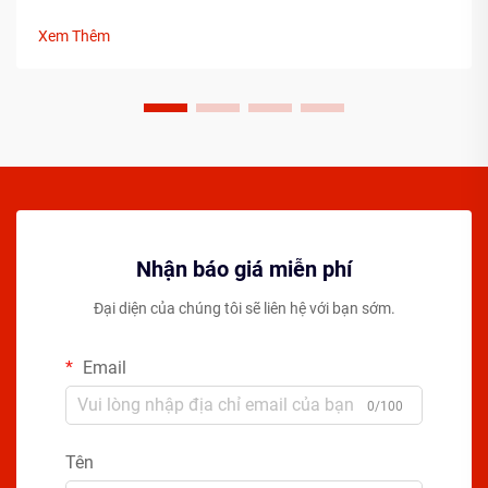
với tư cách là một vận động viên. Việc hiểu rõ những yếu tố
thiết yếu trước khi bước lên sân có thể giúp đẩy nhanh đáng
Xem Thêm
kể tiến độ của bạn...
Nhận báo giá miễn phí
Đại diện của chúng tôi sẽ liên hệ với bạn sớm.
Email
0/100
Tên