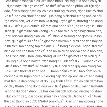
các môi trường và điều kiện khác nhau. Những quả bóng chuyên
dụng này tích hợp các yếu tố thiết kế và thành phần vật liệu độc
đáo, ảnh hưởng trực tiếp lên hiệu suất người chơi, động lực trò chơi
và trải nghiệm chơi tổng thể. Quả bóng pickleball trong nhà có cấu
tạo mềm hơn, với lỗ lớn hơn và trọng lượng giảm, thường dao động
từ 0,78 đến 0,935 ounce. Bề mặt quả bóng sử dụng các vật liệu nhẹ,
trơn giúp giảm lực cản không khí và tạo ra quỹ đạo bay chậm hơn,
phù hợp với không gian kín. Cấu hình lỗ thường bao gồm 26 lỗ lớn
hơn, giúp giảm sự cản của gió trong khi vẫn duy trì đặc tính nảy ổn
định trên sàn phòng tập thể dục. Quả bóng pickleball ngoài trời thể
hiện độ bền cao hơn nhờ cấu tạo nhựa cứng hơn và các lỗ nhỏ hơn,
số lượng nhiều hơn, giúp chống lại lực cản gió một cách hiệu quả.
Những quả bóng này thường nặng từ 0,88 đến 0,935 ounce và có
40 lỗ nhỏ được thiết kế nhằm duy trì sự ổn định quỹ đạo trong các
điều kiện thời tiết khác nhau. Thành phần vật liệu bao gồm nhựa
chống tia UV, ngăn ngừa sự xuống cấp do tiếp xúc lâu với ánh nắng
mặt trời và dao động nhiệt độ. Quy trình sản xuất tiên tiến đảm bảo
độ dày thành bóng đồng đều và vị trí lỗ phân bố đều, mang lại hành
vi bóng dự đoán được. Cả hai loại đều tích hợp các đường nối được
đúc chính xác, loại bỏ các mẫu nảy không đều trong khi vẫn tuân
thủ các thông số được USAPA phê chuẩn. Các tính năng công nghệ
còn mở rộng sang tối ưu hóa màu sắc, với các lựa chọn màu vàng