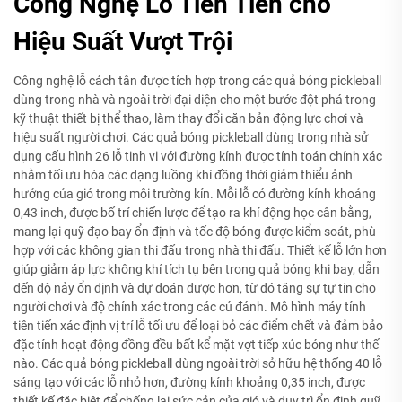
Công Nghệ Lỗ Tiên Tiến cho
Hiệu Suất Vượt Trội
Công nghệ lỗ cách tân được tích hợp trong các quả bóng pickleball
dùng trong nhà và ngoài trời đại diện cho một bước đột phá trong
kỹ thuật thiết bị thể thao, làm thay đổi căn bản động lực chơi và
hiệu suất người chơi. Các quả bóng pickleball dùng trong nhà sử
dụng cấu hình 26 lỗ tinh vi với đường kính được tính toán chính xác
nhằm tối ưu hóa các dạng luồng khí đồng thời giảm thiểu ảnh
hưởng của gió trong môi trường kín. Mỗi lỗ có đường kính khoảng
0,43 inch, được bố trí chiến lược để tạo ra khí động học cân bằng,
mang lại quỹ đạo bay ổn định và tốc độ bóng được kiểm soát, phù
hợp với các không gian thi đấu trong nhà thi đấu. Thiết kế lỗ lớn hơn
giúp giảm áp lực không khí tích tụ bên trong quả bóng khi bay, dẫn
đến độ nảy ổn định và dự đoán được hơn, từ đó tăng sự tự tin cho
người chơi và độ chính xác trong các cú đánh. Mô hình máy tính
tiên tiến xác định vị trí lỗ tối ưu để loại bỏ các điểm chết và đảm bảo
đặc tính hoạt động đồng đều bất kể mặt vợt tiếp xúc bóng như thế
nào. Các quả bóng pickleball dùng ngoài trời sở hữu hệ thống 40 lỗ
sáng tạo với các lỗ nhỏ hơn, đường kính khoảng 0,35 inch, được
thiết kế đặc biệt để chống lại sức cản của gió và duy trì ổn định quỹ