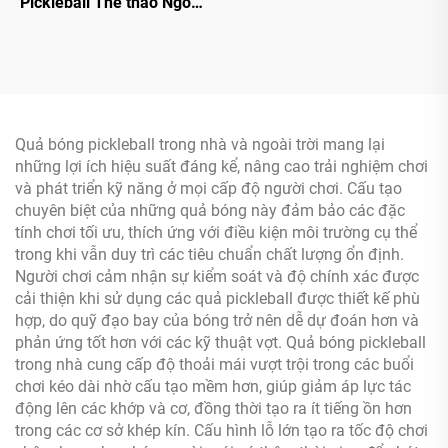
Pickleball Thể thao Ngoài
trời Sợi Carbon Bền với
Logo Tùy chỉnh Được
chứng nhận USAPA
Thermoformed Lõi tổ ong
PP
Quả bóng pickleball trong nhà và ngoài trời mang lại
những lợi ích hiệu suất đáng kể, nâng cao trải nghiệm chơi
và phát triển kỹ năng ở mọi cấp độ người chơi. Cấu tạo
chuyên biệt của những quả bóng này đảm bảo các đặc
tính chơi tối ưu, thích ứng với điều kiện môi trường cụ thể
trong khi vẫn duy trì các tiêu chuẩn chất lượng ổn định.
Người chơi cảm nhận sự kiểm soát và độ chính xác được
cải thiện khi sử dụng các quả pickleball được thiết kế phù
hợp, do quỹ đạo bay của bóng trở nên dễ dự đoán hơn và
phản ứng tốt hơn với các kỹ thuật vợt. Quả bóng pickleball
trong nhà cung cấp độ thoải mái vượt trội trong các buổi
chơi kéo dài nhờ cấu tạo mềm hơn, giúp giảm áp lực tác
động lên các khớp và cơ, đồng thời tạo ra ít tiếng ồn hơn
trong các cơ sở khép kín. Cấu hình lỗ lớn tạo ra tốc độ chơi