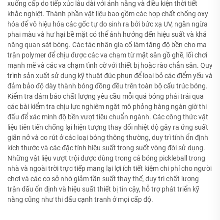
xuống cấp do tiếp xúc lâu dài với ánh nắng và điều kiện thời tiết
khắc nghiệt. Thành phần vật liệu bao gồm các hợp chất chống oxy
hóa để vô hiệu hóa các gốc tự do sinh ra bởi bức xạ UV, ngăn ngừa
phai màu và hư hại bề mặt có thể ảnh hưởng đến hiệu suất và khả
năng quan sát bóng. Các tác nhân gia cố làm tăng độ bền cho ma
trận polymer để chịu được các va chạm từ mặt sân gồ ghề, lối chơi
mạnh mẽ và các va chạm tình cờ với thiết bị hoặc rào chắn sân. Quy
trình sản xuất sử dụng kỹ thuật đúc phun để loại bỏ các điểm yếu và
đảm bảo độ dày thành bóng đồng đều trên toàn bộ cấu trúc bóng.
Kiểm tra đảm bảo chất lượng yêu cầu mỗi quả bóng phải trải qua
các bài kiểm tra chịu lực nghiêm ngặt mô phỏng hàng ngàn giờ thi
đấu để xác minh độ bền vượt tiêu chuẩn ngành. Các công thức vật
liệu tiên tiến chống lại hiện tượng thay đổi nhiệt độ gây ra ứng suất
giãn nở và co rút ở các loại bóng thông thường, duy trì tính ổn định
kích thước và các đặc tính hiệu suất trong suốt vòng đời sử dụng.
Những vật liệu vượt trội được dùng trong cả bóng pickleball trong
nhà và ngoài trời trực tiếp mang lại lợi ích tiết kiệm chi phí cho người
chơi và các cơ sở nhờ giảm tần suất thay thế, duy trì chất lượng
trận đấu ổn định và hiệu suất thiết bị tin cậy, hỗ trợ phát triển kỹ
năng cũng như thi đấu cạnh tranh ở mọi cấp độ.