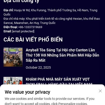
Địa chỉ công ty
Địa chỉ:
Huoju W Rd, Khu Furong, Thành phố Trường Sa, Hồ Nam, Trung
Quốc
Địa chỉ nhà máy: Khu phát triển kinh tế và công nghệ Hexian, khu thể thao
Sancai, Maanshan, An Huy, Trung Quốc
Điện thoại:
+86-13337319669
Email:
[email protected]
CÁC BÀI VIẾT PHỔ BIẾN
Anyball Tỏa Sáng Tại Hội chợ Canton Lần
Thứ 138 Với Những Sản Phẩm Mới Hấp Dẫn
Sắp Ra Mắt
October 22, 2025
KHÁM PHÁ NHÀ MÁY SẢN XUẤT VỢT
PICKLEBALL HÀNG ĐẦU TẠI VIỆT NAM
We value your privacy
September 22, 2025
We use cookies and similar tools to provide our services. If you
don't want to accept all cookies, click Personalize cookies.