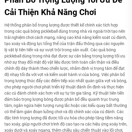
Cải Thiện Khả Năng Chơi
Hệ thống phân bổ trọng lượng được thiết kế chính xác tích hợp
trong các quả bóng pickleball dùng trong nhà và ngoài trời tạo nên
trải nghiệm chơi cách mạng, nâng cao khả năng kiểm soát cú đánh,
tạo xoáy và động lực tổng thể của trận đấu thông qua các nguyên
lý vật lý tiên tiến và sự vượt trội trong sản xuất. Các quả bóng
pickleball dùng trong nhà đạt được sự cân bằng trọng lượng tối ưu
nhờ sự thay đổi mật độ vật liệu được tính toán cẩn thận và điều
chỉnh độ dày thành theo chiến lược, nhằm định vị trọng tâm để đạt
độ nhạy tối đa với vợt và kiểm soát hành vi của bóng. Việc phân bổ
trọng lượng thúc đẩy các điểm tiếp xúc nhất quán giữa vợt và bóng,
cho phép người chơi phát triển kỹ thuật đánh ổn định và thực hiện
các cú đánh chính xác hơn với sự tự tin gia tăng. Kỹ thuật tiên tiến
đảm bảo trọng lượng bóng được phân bố đều quanh trục trung
tâm, ngăn ngừa hiện tượng rung lắc hoặc các kiểu quay bất thường
có thể làm gián đoạn luồng chơi và độ chính xác của cú đánh. Các
đặc tính trọng lượng đã được tối ưu hóa cho phép tăng tiềm năng
tạo xoáy, giúp người chơi trình độ cao tạo ra các hiệu ứng xoáy trên,
xoáy dưới và xoáy ngang, thêm chiều sâu chiến thuật vào lối chơi,