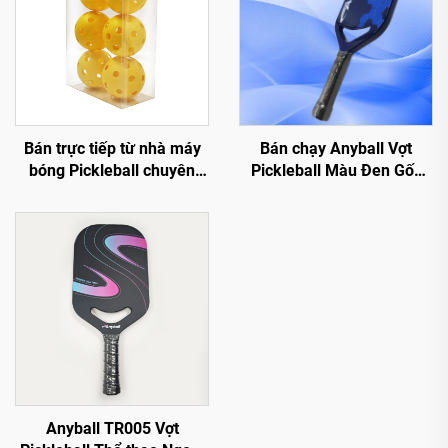
Bán trực tiếp từ nhà máy
Bán chạy Anyball Vợt
bóng Pickleball chuyên
Pickleball Màu Đen Gốc
nghiệp 26/40 lỗ, chất liệu
Sợi Carbon Nhà máy T700
PE
Người lớn Thể thao Trong
nhà/Ngoài trời 16mm
Anyball TR005 Vợt