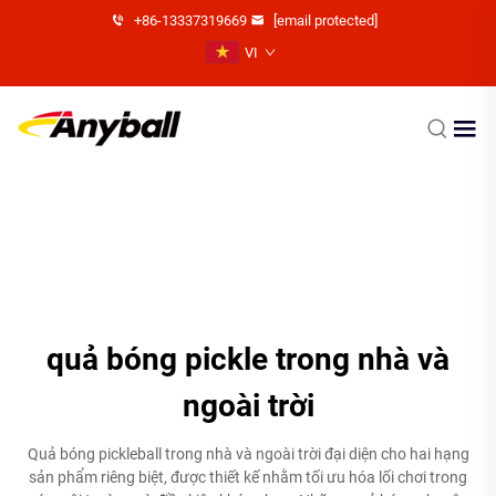
+86-13337319669
[email protected]
VI
quả bóng pickle trong nhà và
ngoài trời
Quả bóng pickleball trong nhà và ngoài trời đại diện cho hai hạng
sản phẩm riêng biệt, được thiết kế nhằm tối ưu hóa lối chơi trong