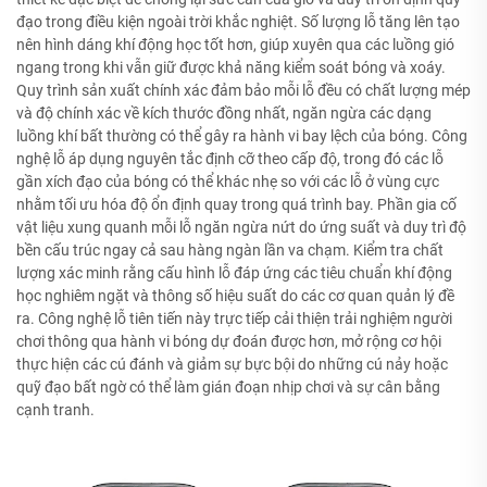
đạo trong điều kiện ngoài trời khắc nghiệt. Số lượng lỗ tăng lên tạo
nên hình dáng khí động học tốt hơn, giúp xuyên qua các luồng gió
ngang trong khi vẫn giữ được khả năng kiểm soát bóng và xoáy.
Quy trình sản xuất chính xác đảm bảo mỗi lỗ đều có chất lượng mép
và độ chính xác về kích thước đồng nhất, ngăn ngừa các dạng
luồng khí bất thường có thể gây ra hành vi bay lệch của bóng. Công
nghệ lỗ áp dụng nguyên tắc định cỡ theo cấp độ, trong đó các lỗ
gần xích đạo của bóng có thể khác nhẹ so với các lỗ ở vùng cực
nhằm tối ưu hóa độ ổn định quay trong quá trình bay. Phần gia cố
vật liệu xung quanh mỗi lỗ ngăn ngừa nứt do ứng suất và duy trì độ
bền cấu trúc ngay cả sau hàng ngàn lần va chạm. Kiểm tra chất
lượng xác minh rằng cấu hình lỗ đáp ứng các tiêu chuẩn khí động
học nghiêm ngặt và thông số hiệu suất do các cơ quan quản lý đề
ra. Công nghệ lỗ tiên tiến này trực tiếp cải thiện trải nghiệm người
chơi thông qua hành vi bóng dự đoán được hơn, mở rộng cơ hội
thực hiện các cú đánh và giảm sự bực bội do những cú nảy hoặc
quỹ đạo bất ngờ có thể làm gián đoạn nhịp chơi và sự cân bằng
cạnh tranh.