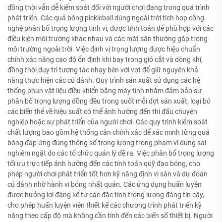
đồng thời vẫn dễ kiểm soát đối với người chơi đang trong quá trình
phát triển. Các quả bóng pickleball dùng ngoài trời tích hợp công
nghệ phân bổ trọng lượng tinh vi, được tính toán để phù hợp với các
điều kiện môi trường khác nhau và các mặt sân thường gặp trong
môi trường ngoài trời. Việc định vị trọng lượng được hiệu chuẩn
chính xác nâng cao độ ổn định khi bay trong gió cắt và dòng khí,
đồng thời duy trì tương tác nhạy bén với vợt để giữ nguyên khả
năng thực hiện các cú đánh. Quy trình sản xuất sử dụng các hệ
thống phun vật liệu điều khiển bằng máy tính nhằm đảm bảo sự
phân bố trọng lượng đồng đều trong suốt mỗi đợt sản xuất, loại bỏ
các biến thể về hiệu suất có thể ảnh hưởng đến thi đấu chuyên
nghiệp hoặc sự phát triển của người chơi. Các quy trình kiểm soát
chất lượng bao gồm hệ thống cân chính xác để xác minh từng quả
bóng đáp ứng đúng thông số trọng lượng trong phạm vi dung sai
nghiêm ngặt do các tổ chức quản lý đề ra. Việc phân bổ trọng lượng
tối ưu trực tiếp ảnh hưởng đến các tính toán quỹ đạo bóng, cho
phép người chơi phát triển tốt hơn kỹ năng định vị sân và dự đoán
cú đánh nhờ hành vi bóng nhất quán. Các ứng dụng huấn luyện
được hưởng lợi đáng kể từ các đặc tính trọng lượng đáng tin cậy,
cho phép huấn luyện viên thiết kế các chương trình phát triển kỹ
năng theo cấp độ mà không cần tính đến các biến số thiết bị. Người