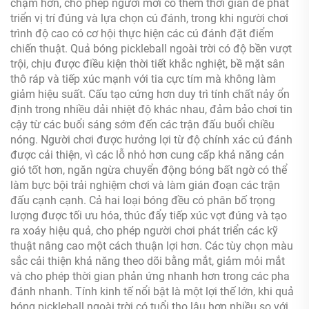
chậm hơn, cho phép người mới có thêm thời gian để phát
triển vị trí đúng và lựa chọn cú đánh, trong khi người chơi
trình độ cao có cơ hội thực hiện các cú đánh đặt điểm
chiến thuật. Quả bóng pickleball ngoài trời có độ bền vượt
trội, chịu được điều kiện thời tiết khắc nghiệt, bề mặt sân
thô ráp và tiếp xúc mạnh với tia cực tím mà không làm
giảm hiệu suất. Cấu tạo cứng hơn duy trì tính chất nảy ổn
định trong nhiều dải nhiệt độ khác nhau, đảm bảo chơi tin
cậy từ các buổi sáng sớm đến các trận đấu buổi chiều
nóng. Người chơi được hưởng lợi từ độ chính xác cú đánh
được cải thiện, vì các lỗ nhỏ hơn cung cấp khả năng cản
gió tốt hơn, ngăn ngừa chuyển động bóng bất ngờ có thể
làm bực bội trải nghiệm chơi và làm gián đoạn các trận
đấu cạnh cạnh. Cả hai loại bóng đều có phân bố trọng
lượng được tối ưu hóa, thúc đẩy tiếp xúc vợt đúng và tạo
ra xoáy hiệu quả, cho phép người chơi phát triển các kỹ
thuật nâng cao một cách thuận lợi hơn. Các tùy chọn màu
sắc cải thiện khả năng theo dõi bằng mắt, giảm mỏi mắt
và cho phép thời gian phản ứng nhanh hơn trong các pha
đánh nhanh. Tính kinh tế nổi bật là một lợi thế lớn, khi quả
bóng pickleball ngoài trời có tuổi thọ lâu hơn nhiều so với