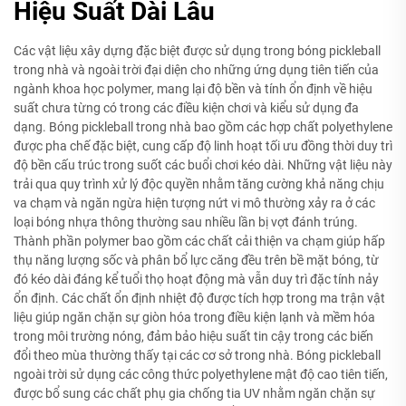
Hiệu Suất Dài Lâu
Các vật liệu xây dựng đặc biệt được sử dụng trong bóng pickleball
trong nhà và ngoài trời đại diện cho những ứng dụng tiên tiến của
ngành khoa học polymer, mang lại độ bền và tính ổn định về hiệu
suất chưa từng có trong các điều kiện chơi và kiểu sử dụng đa
dạng. Bóng pickleball trong nhà bao gồm các hợp chất polyethylene
được pha chế đặc biệt, cung cấp độ linh hoạt tối ưu đồng thời duy trì
độ bền cấu trúc trong suốt các buổi chơi kéo dài. Những vật liệu này
trải qua quy trình xử lý độc quyền nhằm tăng cường khả năng chịu
va chạm và ngăn ngừa hiện tượng nứt vi mô thường xảy ra ở các
loại bóng nhựa thông thường sau nhiều lần bị vợt đánh trúng.
Thành phần polymer bao gồm các chất cải thiện va chạm giúp hấp
thụ năng lượng sốc và phân bổ lực căng đều trên bề mặt bóng, từ
đó kéo dài đáng kể tuổi thọ hoạt động mà vẫn duy trì đặc tính nảy
ổn định. Các chất ổn định nhiệt độ được tích hợp trong ma trận vật
liệu giúp ngăn chặn sự giòn hóa trong điều kiện lạnh và mềm hóa
trong môi trường nóng, đảm bảo hiệu suất tin cậy trong các biến
đổi theo mùa thường thấy tại các cơ sở trong nhà. Bóng pickleball
ngoài trời sử dụng các công thức polyethylene mật độ cao tiên tiến,
được bổ sung các chất phụ gia chống tia UV nhằm ngăn chặn sự