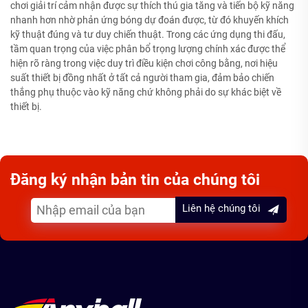
chơi giải trí cảm nhận được sự thích thú gia tăng và tiến bộ kỹ năng
nhanh hơn nhờ phản ứng bóng dự đoán được, từ đó khuyến khích
kỹ thuật đúng và tư duy chiến thuật. Trong các ứng dụng thi đấu,
tầm quan trọng của việc phân bổ trọng lượng chính xác được thể
hiện rõ ràng trong việc duy trì điều kiện chơi công bằng, nơi hiệu
suất thiết bị đồng nhất ở tất cả người tham gia, đảm bảo chiến
thắng phụ thuộc vào kỹ năng chứ không phải do sự khác biệt về
thiết bị.
Đăng ký nhận bản tin của chúng tôi
Liên hệ chúng tôi