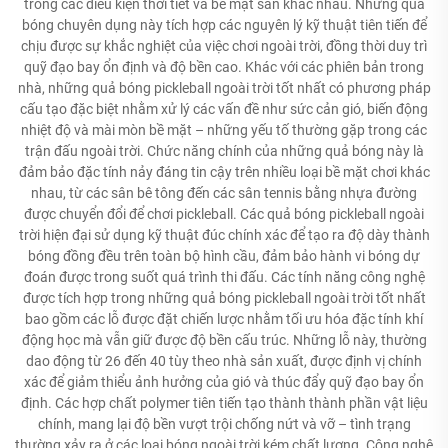
trong các điều kiện thời tiết và bề mặt sân khác nhau. Những quả
bóng chuyên dụng này tích hợp các nguyên lý kỹ thuật tiên tiến để
chịu được sự khắc nghiệt của việc chơi ngoài trời, đồng thời duy trì
quỹ đạo bay ổn định và độ bền cao. Khác với các phiên bản trong
nhà, những quả bóng pickleball ngoài trời tốt nhất có phương pháp
cấu tạo đặc biệt nhằm xử lý các vấn đề như sức cản gió, biến động
nhiệt độ và mài mòn bề mặt – những yếu tố thường gặp trong các
trận đấu ngoài trời. Chức năng chính của những quả bóng này là
đảm bảo đặc tính nảy đáng tin cậy trên nhiều loại bề mặt chơi khác
nhau, từ các sân bê tông đến các sân tennis bằng nhựa đường
được chuyển đổi để chơi pickleball. Các quả bóng pickleball ngoài
trời hiện đại sử dụng kỹ thuật đúc chính xác để tạo ra độ dày thành
bóng đồng đều trên toàn bộ hình cầu, đảm bảo hành vi bóng dự
đoán được trong suốt quá trình thi đấu. Các tính năng công nghệ
được tích hợp trong những quả bóng pickleball ngoài trời tốt nhất
bao gồm các lỗ được đặt chiến lược nhằm tối ưu hóa đặc tính khí
động học mà vẫn giữ được độ bền cấu trúc. Những lỗ này, thường
dao động từ 26 đến 40 tùy theo nhà sản xuất, được định vị chính
xác để giảm thiểu ảnh hưởng của gió và thúc đẩy quỹ đạo bay ổn
định. Các hợp chất polymer tiên tiến tạo thành thành phần vật liệu
chính, mang lại độ bền vượt trội chống nứt và vỡ – tình trạng
thường xảy ra ở các loại bóng ngoài trời kém chất lượng. Công nghệ