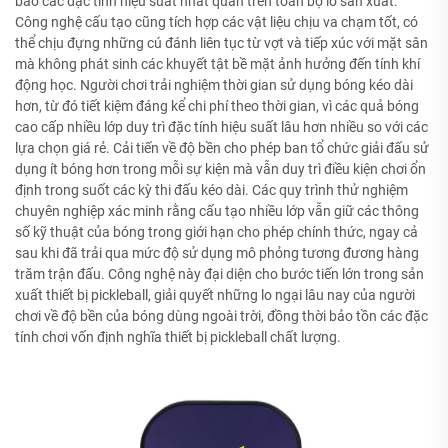
bảo các đặc tính hiệu suất nhất quán trên toàn bộ lô sản xuất.
Công nghệ cấu tạo cũng tích hợp các vật liệu chịu va chạm tốt, có
thể chịu đựng những cú đánh liên tục từ vợt và tiếp xúc với mặt sân
mà không phát sinh các khuyết tật bề mặt ảnh hưởng đến tính khí
động học. Người chơi trải nghiệm thời gian sử dụng bóng kéo dài
hơn, từ đó tiết kiệm đáng kể chi phí theo thời gian, vì các quả bóng
cao cấp nhiều lớp duy trì đặc tính hiệu suất lâu hơn nhiều so với các
lựa chọn giá rẻ. Cải tiến về độ bền cho phép ban tổ chức giải đấu sử
dụng ít bóng hơn trong mỗi sự kiện mà vẫn duy trì điều kiện chơi ổn
định trong suốt các kỳ thi đấu kéo dài. Các quy trình thử nghiệm
chuyên nghiệp xác minh rằng cấu tạo nhiều lớp vẫn giữ các thông
số kỹ thuật của bóng trong giới hạn cho phép chính thức, ngay cả
sau khi đã trải qua mức độ sử dụng mô phỏng tương đương hàng
trăm trận đấu. Công nghệ này đại diện cho bước tiến lớn trong sản
xuất thiết bị pickleball, giải quyết những lo ngại lâu nay của người
chơi về độ bền của bóng dùng ngoài trời, đồng thời bảo tồn các đặc
tính chơi vốn định nghĩa thiết bị pickleball chất lượng.