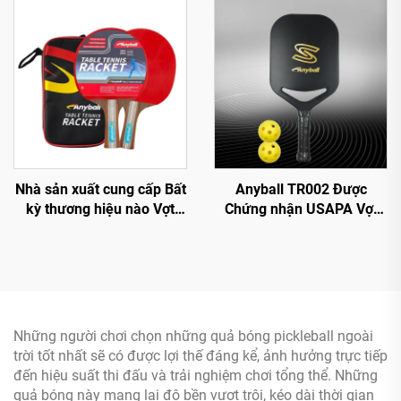
Nhà sản xuất cung cấp Bất
Anyball TR002 Được
kỳ thương hiệu nào Vợt
Chứng nhận USAPA Vợt
bóng bàn 7mm Cassia
Padel Sợi Carbon Toàn
Siamea Vợt bóng bàn Bộ
phần Dày 16mm Vợt
hai vợt kèm túi
Pickleball Dụng cụ Tập
luyện và Giải trí Độ Bền
Cao
Những người chơi chọn những quả bóng pickleball ngoài
trời tốt nhất sẽ có được lợi thế đáng kể, ảnh hưởng trực tiếp
đến hiệu suất thi đấu và trải nghiệm chơi tổng thể. Những
quả bóng này mang lại độ bền vượt trội, kéo dài thời gian