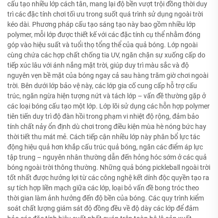
cấu tạo nhiều lớp cách tân, mang lại độ bền vượt trội đồng thời duy
trì các đặc tính chơi tối ưu trong suốt quá trình sử dụng ngoài trời
kéo dài. Phương pháp cấu tạo sáng tạo này bao gồm nhiều lớp
polymer, mỗi lớp được thiết kế với các đặc tính cụ thể nhằm đóng
góp vào hiệu suất và tuổi thọ tổng thể của quả bóng. Lớp ngoài
cùng chứa các hợp chất chống tia UV, ngăn chặn sự xuống cấp do
tiếp xúc lâu với ánh nắng mặt trời, giúp duy trì màu sắc và độ
nguyên vẹn bề mặt của bóng ngay cả sau hàng trăm giờ chơi ngoài
trời. Bên dưới lớp bảo vệ này, các lớp gia cố cung cấp hỗ trợ cấu
trúc, ngăn ngừa hiện tượng nứt và tách lớp – vấn đề thường gặp ở
các loại bóng cấu tạo một lớp. Lớp lõi sử dụng các hỗn hợp polymer
tiên tiến duy trì độ đàn hồi trong phạm vi nhiệt độ rộng, đảm bảo
tính chất nảy ổn định dù chơi trong điều kiện mùa hè nóng bức hay
thời tiết thu mát mẻ. Cách tiếp cận nhiều lớp này phân bổ lực tác
động hiệu quả hơn khắp cấu trúc quả bóng, ngăn các điểm áp lực
tập trung – nguyên nhân thường dẫn đến hỏng hóc sớm ở các quả
bóng ngoài trời thông thường. Những quả bóng pickleball ngoài trời
tốt nhất được hưởng lợi từ các công nghệ kết dính độc quyền tạo ra
sự tích hợp liền mạch giữa các lớp, loại bỏ vấn đề bong tróc theo
thời gian làm ảnh hưởng đến độ bền của bóng. Các quy trình kiểm
soát chất lượng giám sát độ đồng đều về độ dày các lớp để đảm