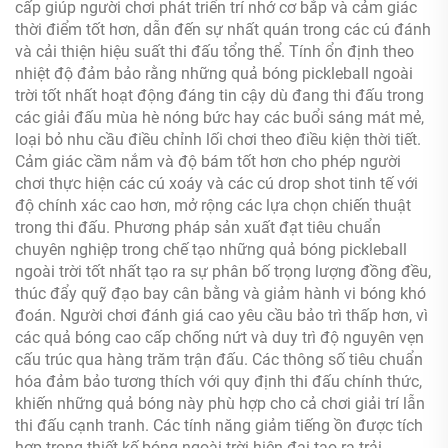
cấp giúp người chơi phát triển trí nhớ cơ bắp và cảm giác
thời điểm tốt hơn, dẫn đến sự nhất quán trong các cú đánh
và cải thiện hiệu suất thi đấu tổng thể. Tính ổn định theo
nhiệt độ đảm bảo rằng những quả bóng pickleball ngoài
trời tốt nhất hoạt động đáng tin cậy dù đang thi đấu trong
các giải đấu mùa hè nóng bức hay các buổi sáng mát mẻ,
loại bỏ nhu cầu điều chỉnh lối chơi theo điều kiện thời tiết.
Cảm giác cầm nắm và độ bám tốt hơn cho phép người
chơi thực hiện các cú xoáy và các cú drop shot tinh tế với
độ chính xác cao hơn, mở rộng các lựa chọn chiến thuật
trong thi đấu. Phương pháp sản xuất đạt tiêu chuẩn
chuyên nghiệp trong chế tạo những quả bóng pickleball
ngoài trời tốt nhất tạo ra sự phân bố trọng lượng đồng đều,
thúc đẩy quỹ đạo bay cân bằng và giảm hành vi bóng khó
đoán. Người chơi đánh giá cao yêu cầu bảo trì thấp hơn, vì
các quả bóng cao cấp chống nứt và duy trì độ nguyên vẹn
cấu trúc qua hàng trăm trận đấu. Các thông số tiêu chuẩn
hóa đảm bảo tương thích với quy định thi đấu chính thức,
khiến những quả bóng này phù hợp cho cả chơi giải trí lẫn
thi đấu cạnh tranh. Các tính năng giảm tiếng ồn được tích
hợp trong thiết kế bóng ngoài trời hiện đại tạo ra trải