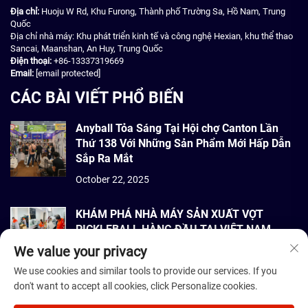
Địa chỉ:
Huoju W Rd, Khu Furong, Thành phố Trường Sa, Hồ Nam, Trung
Quốc
Địa chỉ nhà máy: Khu phát triển kinh tế và công nghệ Hexian, khu thể thao
Sancai, Maanshan, An Huy, Trung Quốc
Điện thoại:
+86-13337319669
Email:
[email protected]
CÁC BÀI VIẾT PHỔ BIẾN
Anyball Tỏa Sáng Tại Hội chợ Canton Lần
Thứ 138 Với Những Sản Phẩm Mới Hấp Dẫn
Sắp Ra Mắt
October 22, 2025
KHÁM PHÁ NHÀ MÁY SẢN XUẤT VỢT
PICKLEBALL HÀNG ĐẦU TẠI VIỆT NAM
We value your privacy
September 22, 2025
We use cookies and similar tools to provide our services. If you
don't want to accept all cookies, click Personalize cookies.
Bản quyền © 2026 Dmantis Sports Goods Co., Ltd. Bắc Kinh Bảo lưu mọi
quyền. -
Chính sách bảo mật