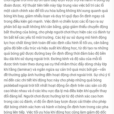
đoán được. Kỹ thuật tiên tiến này tập trung vào việc bố trí các lỗ
một cách chính xác để tối ưu hóa luồng không khí xung quanh quả
bóng khi bay, giảm nhiễu loạn và duy trì quỹ đạo ổn định ngay cả
trong điều kiện gió mạnh. Việc định vị chiến lược các lỗ tạo ra sự
phân bố áp suất không khí cân bằng, giúp giảm thiểu chuyển động
bất thường của bóng, cho phép người chơi thực hiện các cú đánh tự
tin bất kể các yếu tố môi trường. Các kỹ sư sử dụng mô hình động
lực học chất lỏng tính toán để xác định cấu hình lỗ tối ưu, cân bằng
giữa độ bền cấu trúc và hiệu suất khí động học, từ đó tạo ra những
quả bóng giữ được đường bay ổn định đồng thời đảm bảo độ bền
lâu dài khi sử dụng ngoài trời. Đường kính và độ sâu của mỗi lỗ
được tính toán theo dung sai cụ thể nhằm thúc đẩy dòng chảy lớp
khí tầng (laminar) và ngăn ngừa sự cản trở quá mức bởi gió—vấn
đề thường gặp ảnh hưởng đến hoạt động chơi ngoài trời. Sự chú ý tỉ
mỉ đến các chi tiết khí động học này cho phép những quả bóng
pickleball ngoài trời tốt nhất hoạt động ổn định trên các sân có độ
cao khác nhau và ở các khu vực địa lý mà điều kiện khí quyển thay
đổi đáng kể. Người chơi được hưởng lợi từ độ chính xác cao hơn
trong các cú đánh, vì độ ổn định bay lượn được cải thiện cho phép
đặt bóng chính xác hơn và hành vi bóng ổn định hơn trong các pha
bóng liên tiếp. Việc tối ưu hóa khí động học cũng làm giảm độ dốc