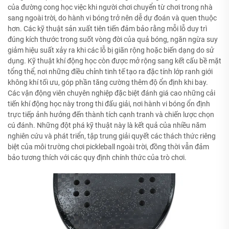
của đường cong học việc khi người chơi chuyển từ chơi trong nhà
sang ngoài trời, do hành vi bóng trở nên dễ dự đoán và quen thuộc
hơn. Các kỹ thuật sản xuất tiên tiến đảm bảo rằng mỗi lỗ duy trì
đúng kích thước trong suốt vòng đời của quả bóng, ngăn ngừa suy
giảm hiệu suất xảy ra khi các lỗ bị giãn rộng hoặc biến dạng do sử
dụng. Kỹ thuật khí động học còn được mở rộng sang kết cấu bề mặt
tổng thể, nơi những điều chỉnh tinh tế tạo ra đặc tính lớp ranh giới
không khí tối ưu, góp phần tăng cường thêm độ ổn định khi bay.
Các vận động viên chuyên nghiệp đặc biệt đánh giá cao những cải
tiến khí động học này trong thi đấu giải, nơi hành vi bóng ổn định
trực tiếp ảnh hưởng đến thành tích cạnh tranh và chiến lược chọn
cú đánh. Những đột phá kỹ thuật này là kết quả của nhiều năm
nghiên cứu và phát triển, tập trung giải quyết các thách thức riêng
biệt của môi trường chơi pickleball ngoài trời, đồng thời vẫn đảm
bảo tương thích với các quy định chính thức của trò chơi.