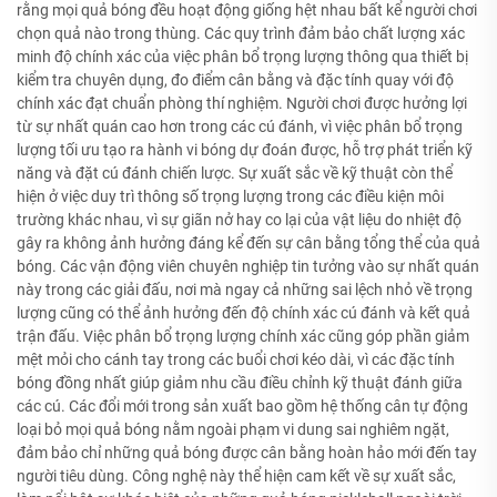
rằng mọi quả bóng đều hoạt động giống hệt nhau bất kể người chơi
chọn quả nào trong thùng. Các quy trình đảm bảo chất lượng xác
minh độ chính xác của việc phân bổ trọng lượng thông qua thiết bị
kiểm tra chuyên dụng, đo điểm cân bằng và đặc tính quay với độ
chính xác đạt chuẩn phòng thí nghiệm. Người chơi được hưởng lợi
từ sự nhất quán cao hơn trong các cú đánh, vì việc phân bổ trọng
lượng tối ưu tạo ra hành vi bóng dự đoán được, hỗ trợ phát triển kỹ
năng và đặt cú đánh chiến lược. Sự xuất sắc về kỹ thuật còn thể
hiện ở việc duy trì thông số trọng lượng trong các điều kiện môi
trường khác nhau, vì sự giãn nở hay co lại của vật liệu do nhiệt độ
gây ra không ảnh hưởng đáng kể đến sự cân bằng tổng thể của quả
bóng. Các vận động viên chuyên nghiệp tin tưởng vào sự nhất quán
này trong các giải đấu, nơi mà ngay cả những sai lệch nhỏ về trọng
lượng cũng có thể ảnh hưởng đến độ chính xác cú đánh và kết quả
trận đấu. Việc phân bổ trọng lượng chính xác cũng góp phần giảm
mệt mỏi cho cánh tay trong các buổi chơi kéo dài, vì các đặc tính
bóng đồng nhất giúp giảm nhu cầu điều chỉnh kỹ thuật đánh giữa
các cú. Các đổi mới trong sản xuất bao gồm hệ thống cân tự động
loại bỏ mọi quả bóng nằm ngoài phạm vi dung sai nghiêm ngặt,
đảm bảo chỉ những quả bóng được cân bằng hoàn hảo mới đến tay
người tiêu dùng. Công nghệ này thể hiện cam kết về sự xuất sắc,