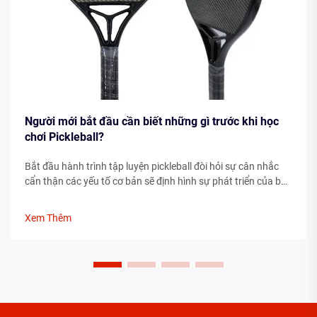
Người mới bắt đầu cần biết những gì trước khi học
chơi Pickleball?
Bắt đầu hành trình tập luyện pickleball đòi hỏi sự cân nhắc
cẩn thận các yếu tố cơ bản sẽ định hình sự phát triển của bạn
với tư cách là một vận động viên. Việc hiểu rõ những yếu tố
thiết yếu trước khi bước lên sân có thể giúp đẩy nhanh đáng
Xem Thêm
kể tiến độ của bạn...