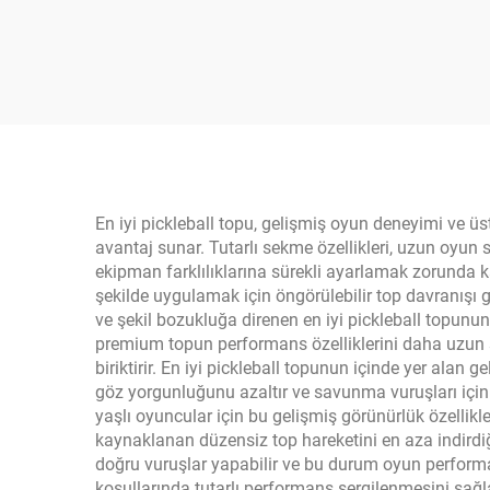
Pickleball Raket
Ra
En iyi pickleball topu, gelişmiş oyun deneyimi ve ü
avantaj sunar. Tutarlı sekme özellikleri, uzun oyun 
ekipman farklılıklarına sürekli ayarlamak zorunda kal
şekilde uygulamak için öngörülebilir top davranışı 
ve şekil bozukluğa direnen en iyi pickleball topunun
premium topun performans özelliklerini daha uzun 
biriktirir. En iyi pickleball topunun içinde yer alan
göz yorgunluğunu azaltır ve savunma vuruşları için te
yaşlı oyuncular için bu gelişmiş görünürlük özellikle
kaynaklanan düzensiz top hareketini en aza indirdiği
doğru vuruşlar yapabilir ve bu durum oyun performans
koşullarında tutarlı performans sergilenmesini sağl