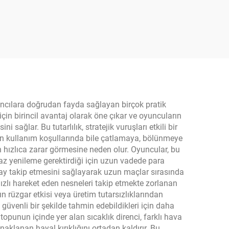
rta
Termoform Pickleball
İçin
Raket 14 mm 16 mm
olü
EVA Köpük Kenarlar
in Dış
Karbon Lif USAPA Onaylı
yuncılara doğrudan fayda sağlayan birçok pratik
çin birincil avantaj olarak öne çıkar ve oyuncuların
ağlar. Bu tutarlılık, stratejik vuruşları etkili bir
oğun kullanım koşullarında bile çatlamaya, bölünmeye
in hızlıca zarar görmesine neden olur. Oyuncular, bu
 yenileme gerektirdiği için uzun vadede para
kolay takip etmesini sağlayarak uzun maçlar sırasında
 hızlı hareket eden nesneleri takip etmekte zorlanan
n rüzgar etkisi veya üretim tutarsızlıklarından
güvenli bir şekilde tahmin edebildikleri için daha
topunun içinde yer alan sıcaklık direnci, farklı hava
klanan hayal kırıklığını ortadan kaldırır. Bu