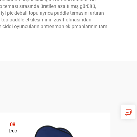
p teması sırasında üretilen azaltılmış gürültü,
 iyi pickleball topu ayrıca paddle temasını artıran
n top-paddle etkileşiminin zayıf olmasından
r ve ciddi oyuncuların antrenman ekipmanlarının tam
08
0
Dec
De