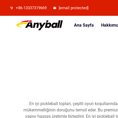
+86-13337319669
[email protected]
Ana Sayfa
Hakkımı
En iyi pickleball topları, çeşitli oyun koşulları
mükemmelliğinin doruğunu temsil eder. Bu premium kü
yapıyı hassas üretimle birleştirir. En iyi pickleba