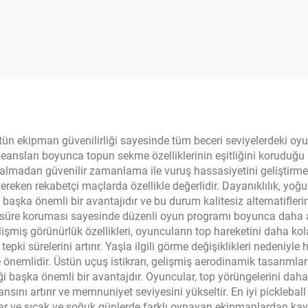
ket OEM Mevcut
Ağırlık Denge O
Seviye Oyuncular 
16mm Güç Kontr
Eğitim Kullanımı İç
Mekan
stün ekipman güvenilirliği sayesinde tüm beceri seviyelerdeki o
seansları boyunca topun sekme özelliklerinin eşitliğini koruduğu i
madan güvenilir zamanlama ile vuruş hassasiyetini geliştirmesini s
gereken rekabetçi maçlarda özellikle değerlidir. Dayanıklılık, y
 başka önemli bir avantajıdır ve bu durum kalitesiz alternatifler
süre koruması sayesinde düzenli oyun programı boyunca daha az
 gelişmiş görünürlük özellikleri, oyuncuların top hareketini daha 
pki sürelerini artırır. Yaşla ilgili görme değişiklikleri nedeniyle
 önemlidir. Üstün uçuş istikrarı, gelişmiş aerodinamik tasarımları
 başka önemli bir avantajdır. Oyuncular, top yörüngelerini daha 
ını artırır ve memnuniyet seviyesini yükseltir. En iyi pickleball 
ar ve sıcak ve soğuk günlerde farklı oynayan ekipmanlardan kayna