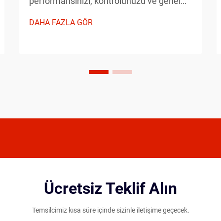
performansınızı, kontrolünüzü ve genel
oyun deneyiminizi önemli ölçüde etkiler.
DAHA FAZLA GÖR
Hafif pickleball raketi ile daha ağır
alternatifler arasında seçim yaparken
oyuncular, oynama tarzlarını, fiziksel...
Ücretsiz Teklif Alın
Temsilcimiz kısa süre içinde sizinle iletişime geçecek.