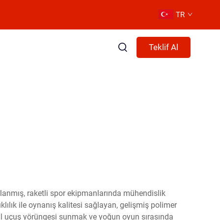
TR
Teklif Al
sarlanmış, raketli spor ekipmanlarında mühendislik
ılık ile oynanış kalitesi sağlayan, gelişmiş polimer
ptimal uçuş yörüngesi sunmak ve yoğun oyun sırasında