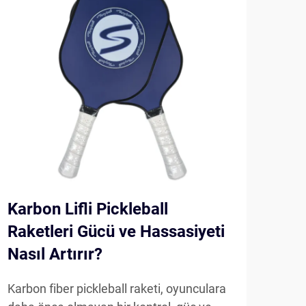
Karbon Lifli Pickleball
Any
Raketleri Gücü ve Hassasiyeti
Gel
Nasıl Artırır?
Far
Karbon fiber pickleball raketi, oyunculara
Mode