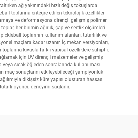
altırken ağ yakınındaki hızlı değiş tokuşlarda
eball toplarına entegre edilen teknolojik özellikler
tlamaya ve deformasyona dirençli gelişmiş polimer
plar, her birimin ağırlık, çap ve sertlik ölçümleri
ickleball toplarının kullanım alanları, tutarlılık ve
yonel maçlara kadar uzanır. İç mekan versiyonları,
arına kıyasla farklı yapısal özelliklere sahiptir.
 sağlamak için UV dirençli malzemeler ve gelişmiş
ında veya sıcak öğleden sonralarında kullanılması
nın maç sonuçlarını etkileyebileceği şampiyonluk
ılımıyla dikişsiz küre yapısı oluşturan hassas
 tutarlı oyuncu deneyimi sağlanır.