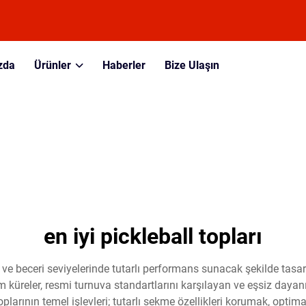
zda
Ürünler
Haberler
Bize Ulaşın
en iyi pickleball topları
nda ve beceri seviyelerinde tutarlı performans sunacak şekilde ta
reler, resmi turnuva standartlarını karşılayan ve eşsiz dayanıkl
ll toplarının temel işlevleri; tutarlı sekme özellikleri korumak, o