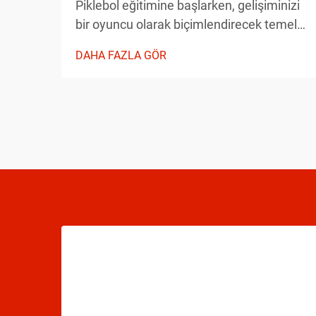
Piklebol eğitimine başlarken, gelişiminizi
bir oyuncu olarak biçimlendirecek temel
unsurları dikkate almak gerekir. Sahaya
DAHA FAZLA GÖR
çıkmadan önce temel unsurları anlamak,
ilerlemenizi önemli ölçüde hızlandırabilir...