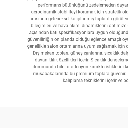
performans bütünlüğünü zedelemeden dayanıklıl
aerodinamik stabiliteyi korumak için stratejik olar
arasında geleneksel kalıplanmış toplarda görülen
bileşimleri ve hava akımı dinamiklerini optimize e
açısından katı spesifikasyonlara uygun olduğundan em
güvenilirliğin ön planda olduğu eğlence amaçlı oy
genellikle salon ortamlarına uyum sağlamak için d
Dış mekan topları, güneş ışınlarına, sıcaklık da
dayanıklılık özellikleri içerir. Sıcaklık dengel
durumunda bile tutarlı oyun karakteristiklerini
müsabakalarında bu premium toplara güvenir. Ü
kalıplama tekniklerini içerir ve 