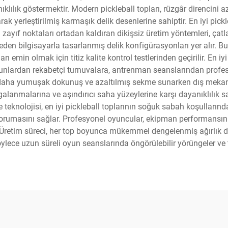
ık göstermektir. Modern pickleball topları, rüzgâr direncini az
ak yerleştirilmiş karmaşık delik desenlerine sahiptir. En iyi pickl
 zayıf noktaları ortadan kaldıran dikişsiz üretim yöntemleri, ça
den bilgisayarla tasarlanmış delik konfigürasyonları yer alır. Bu to
in olmak için titiz kalite kontrol testlerinden geçirilir. En iyi p
unlardan rekabetçi turnuvalara, antrenman seanslarından profes
aha yumuşak dokunuş ve azaltılmış sekme sunarken dış mekan topl
lgalanmalarına ve aşındırıcı saha yüzeylerine karşı dayanıklılık
eme teknolojisi, en iyi pickleball toplarının soğuk sabah koşullar
 korumasını sağlar. Profesyonel oyuncular, ekipman performansı
retim süreci, her top boyunca mükemmel dengelenmiş ağırlık dağ
böylece uzun süreli oyun seanslarında öngörülebilir yörüngeler ve