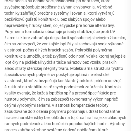
rozsahoch a sú odolné voči poškodeniu pri nárazoch, ktoré
zvyčajne spôsobuje predčasné zlyhanie vybavenia. Výrobné
techniky zahŕňajú precízne systémy lisovania, ktoré vytvárajú
bezšvíkovú guľatú konštrukciu bez slabých spojov alebo
nepravidelnej hrúbky stien, čo je typické pre horšie alternatívy.
Polymérna formulácia obsahuje prísady stabilizujúce proti UV
žiareniu, ktoré zabraňujú degradácii spôsobenej slnečným žiarením,
čím sa zabezpečí, že vonkajšie loptičky si zachovajú svoje výkonné
vlastnosti počas dlhých hracích sezón. Pokročilá polymérna
konštrukcia umožňuje tiež zvýšenú odolnosť, vďaka ktorej najlepšie
loptičky na pickleball vydržia tisíce nárazov bez vzniku prasklín
alebo straty sférickej integrity tvaru. Molekulárna štruktúra týchto
špecializovaných polymérov poskytuje optimálne elastické
vlastnosti, ktoré zabezpečujú konštantný odskok, pričom udržujú
štrukturálnu stabilitu za rôznych podmienok zaťaženia. Kontrola
kvality overuje, že každá loptička spĺňa presné špecifikácie pre
hustotu polyméru, čím sa zabezpečí rovnomerný výkon naprieč
celými výrobnými sériami. Vlastnosti kompenzácie teploty
zabudované do zloženia polyméru pomáhajú udržať konštantné
hracie charakteristiky bez ohľadu na to, či sa hra hraje za chladných
ranných podmienok alebo horúcich popoludňajších hodín. Výrobný
proces zahŕňa výrobné systémy riadené počítačom, ktoré