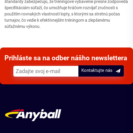
štandardy zabezpečujú, že tréningové vybavenie presne zodpovedá
špecifikáciám súťaží, čo umožňuje hráčom rozvíjať zručnosti s
použitím rovnakých vlastností lopty, s ktorými sa stretnú počas
turnajov, čo vedie k efektívnejším tréningom a zlepšenému
súťažnému výkonu.
Prihláste sa na odber nášho newslettera
Kontaktujte nás