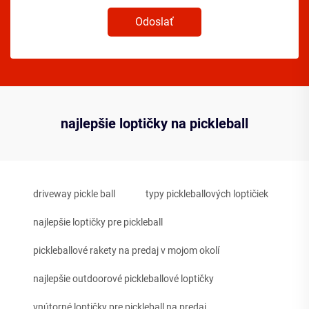
Odoslať
najlepšie loptičky na pickleball
driveway pickle ball
typy pickleballových loptičiek
najlepšie loptičky pre pickleball
pickleballové rakety na predaj v mojom okolí
najlepšie outdoorové pickleballové loptičky
vnútorné loptičky pre pickleball na predaj