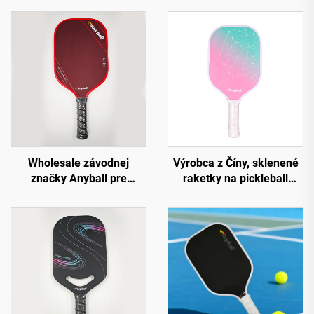
Wholesale závodnej
Výrobca z Číny, sklenené
značky Anyball pre
raketky na pickleball
karbonové rakety na
značky Anyball, k
pickleball
dispozícii OEM