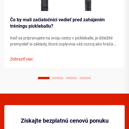
Čo by mali začiatočníci vedieť pred zahájením
tréningu pickleballu?
Keď sa pripravujete na svoju cestu v pickleballe, je dôležité
premyslieť si základy, ktoré ovplyvnia váš rozvoj ako hráča.
Porozumenie podstatným prvkom ešte pred tým, ako
vkročíte na ihrisko, môže výrazne urýchliť váš pokrok ...
Zobraziť viac
Získajte bezplatnú cenovú ponuku