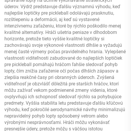
správanie lopty na účinné vykonávanie stratérických
úderov. Výdrž predstavuje ďalšiu významnú výhodu, keď
najlepšie loptičky pre pickleball odolávajú prasknutiu,
rozštiepeniu a deformácii, aj keď sú vystavené
intenzívnemu zaťaženiu, ktoré by rýchlo poškodilo menej
kvalitné alternatívy. Hráči ušetria peniaze v dlhodobom
horizonte, pretože tieto vyššie kvalitné loptičky si
zachovávajú svoje výkonové vlastnosti dlhšie a vyžadujú
menej časté výmeny počas pravidelného hrania. Vylepšené
vlastnosti viditeľnosti zabudované do najlepších loptičiek
pre pickleball pomáhajú hráčom ľahšie sledovať pohyb
lopty, čím znížia zaťaženie očí počas dlhších zápasov a
zlepšia reakčné časy pri obranných úderoch. Zvýšená
viditeľnosť je obzvlášť dôležitá pre starších hráčov, ktorí
môžu zažívať vekom podmienené zmeny videnia, ktoré
ovplyvňujú ich schopnosť sledovať rýchlo sa pohybujúce
predmety. Vyššia stabilita letu predstavuje ďalšiu kľúčovú
výhodu, keď pokročilé aerodynamické návrhy minimalizujú
nepravidelný pohyb lopty spôsobený vetrom alebo
výrobnými nesprávnosťami. Hráči môžu vykonávať
presnejšie údery, pretože môžu s väčšou istotou