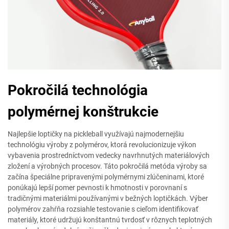
Pokročilá technológia
polymérnej konštrukcie
Najlepšie loptičky na pickleball využívajú najmodernejšiu
technológiu výroby z polymérov, ktorá revolucionizuje výkon
vybavenia prostredníctvom vedecky navrhnutých materiálových
zložení a výrobných procesov. Táto pokročilá metóda výroby sa
začína špeciálne pripravenými polymérnymi zlúčeninami, ktoré
ponúkajú lepší pomer pevnosti k hmotnosti v porovnaní s
tradičnými materiálmi používanými v bežných loptičkách. Výber
polymérov zahŕňa rozsiahle testovanie s cieľom identifikovať
materiály, ktoré udržujú konštantnú tvrdosť v rôznych teplotných