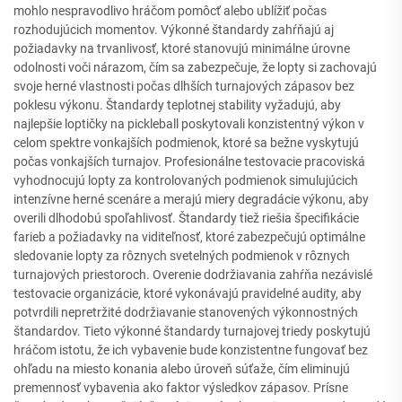
mohlo nespravodlivo hráčom pomôcť alebo ublížiť počas
rozhodujúcich momentov. Výkonné štandardy zahŕňajú aj
požiadavky na trvanlivosť, ktoré stanovujú minimálne úrovne
odolnosti voči nárazom, čím sa zabezpečuje, že lopty si zachovajú
svoje herné vlastnosti počas dlhších turnajových zápasov bez
poklesu výkonu. Štandardy teplotnej stability vyžadujú, aby
najlepšie loptičky na pickleball poskytovali konzistentný výkon v
celom spektre vonkajších podmienok, ktoré sa bežne vyskytujú
počas vonkajších turnajov. Profesionálne testovacie pracoviská
vyhodnocujú lopty za kontrolovaných podmienok simulujúcich
intenzívne herné scenáre a merajú miery degradácie výkonu, aby
overili dlhodobú spoľahlivosť. Štandardy tiež riešia špecifikácie
farieb a požiadavky na viditeľnosť, ktoré zabezpečujú optimálne
sledovanie lopty za rôznych svetelných podmienok v rôznych
turnajových priestoroch. Overenie dodržiavania zahŕňa nezávislé
testovacie organizácie, ktoré vykonávajú pravidelné audity, aby
potvrdili nepretržité dodržiavanie stanovených výkonnostných
štandardov. Tieto výkonné štandardy turnajovej triedy poskytujú
hráčom istotu, že ich vybavenie bude konzistentne fungovať bez
ohľadu na miesto konania alebo úroveň súťaže, čím eliminujú
premennosť vybavenia ako faktor výsledkov zápasov. Prísne