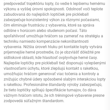
predpovedať trajektóriu lopty, čo vedie k lepšiemu hernému
výkonu a vyššej úrovni spokojnosti. Odolnosť voči teplote
zabudovaná do najlepších loptičiek pre pickleball
zabezpečuje konzistentný výkon za rôznymi počasiami,
čím eliminuje frustráciu z vybavenia, ktoré sa správa
odlišne v horúcom alebo studenom počasí. Táto
spoľahlivosť umožňuje hráčom sa zamerať na stratégiu a
techniku namiesto kompenzácie nekonštantnosti
vybavenia. Nižšia úroveň hluku pri kontakte lopty vytvára
príjemnejšie herné prostredie, čo je obzvlášť dôležité pre
sídliskové oblasti, kde hlasitosť ovplyvňuje herné časy.
Najlepšie loptičky pre pickleball tiež disponujú vylepšenými
vlastnosťami úchytu, ktoré zlepšujú kontakt s raketkou,
umožňujúc hráčom generovať viac točenia a kontroly a
znižujúc chybné údery spôsobené slabým interakciou lopty
s raketkou. Profesionálne štandardy výroby zabezpečujú,
že tieto loptičky spĺňajú špecifikácie turnajov, čo dáva
vážnym hráčom istotu, že ich tréningové vybavenie presne
zodpovedá súťažným štandardom.