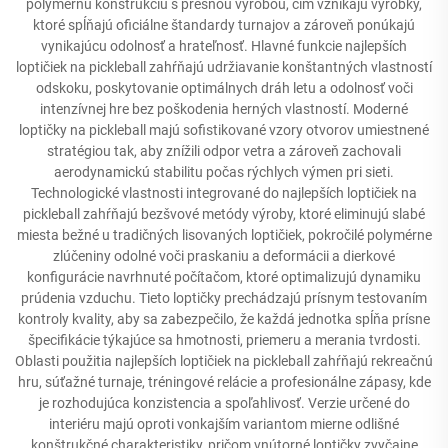
polymérnu konštrukciu s presnou výrobou, čím vznikajú výrobky,
ktoré spĺňajú oficiálne štandardy turnajov a zároveň ponúkajú
vynikajúcu odolnosť a hrateľnosť. Hlavné funkcie najlepších
loptičiek na pickleball zahŕňajú udržiavanie konštantných vlastností
odskoku, poskytovanie optimálnych dráh letu a odolnosť voči
intenzívnej hre bez poškodenia herných vlastností. Moderné
loptičky na pickleball majú sofistikované vzory otvorov umiestnené
stratégiou tak, aby znížili odpor vetra a zároveň zachovali
aerodynamickú stabilitu počas rýchlych výmen pri sieti.
Technologické vlastnosti integrované do najlepších loptičiek na
pickleball zahŕňajú bezšvové metódy výroby, ktoré eliminujú slabé
miesta bežné u tradičných lisovaných loptičiek, pokročilé polymérne
zlúčeniny odolné voči praskaniu a deformácii a dierkové
konfigurácie navrhnuté počítačom, ktoré optimalizujú dynamiku
prúdenia vzduchu. Tieto loptičky prechádzajú prísnym testovaním
kontroly kvality, aby sa zabezpečilo, že každá jednotka spĺňa prísne
špecifikácie týkajúce sa hmotnosti, priemeru a merania tvrdosti.
Oblasti použitia najlepších loptičiek na pickleball zahŕňajú rekreačnú
hru, súťažné turnaje, tréningové relácie a profesionálne zápasy, kde
je rozhodujúca konzistencia a spoľahlivosť. Verzie určené do
interiéru majú oproti vonkajším variantom mierne odlišné
konštrukčné charakteristiky, pričom vnútorné loptičky zvyčajne