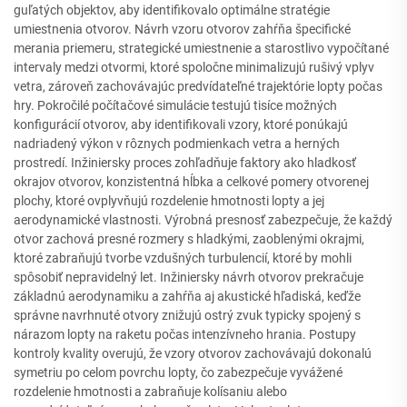
guľatých objektov, aby identifikovalo optimálne stratégie
umiestnenia otvorov. Návrh vzoru otvorov zahŕňa špecifické
merania priemeru, strategické umiestnenie a starostlivo vypočítané
intervaly medzi otvormi, ktoré spoločne minimalizujú rušivý vplyv
vetra, zároveň zachovávajúc predvídateľné trajektórie lopty počas
hry. Pokročilé počítačové simulácie testujú tisíce možných
konfigurácií otvorov, aby identifikovali vzory, ktoré ponúkajú
nadriadený výkon v rôznych podmienkach vetra a herných
prostredí. Inžiniersky proces zohľadňuje faktory ako hladkosť
okrajov otvorov, konzistentná hĺbka a celkové pomery otvorenej
plochy, ktoré ovplyvňujú rozdelenie hmotnosti lopty a jej
aerodynamické vlastnosti. Výrobná presnosť zabezpečuje, že každý
otvor zachová presné rozmery s hladkými, zaoblenými okrajmi,
ktoré zabraňujú tvorbe vzdušných turbulencií, ktoré by mohli
spôsobiť nepravidelný let. Inžiniersky návrh otvorov prekračuje
základnú aerodynamiku a zahŕňa aj akustické hľadiská, keďže
správne navrhnuté otvory znižujú ostrý zvuk typicky spojený s
nárazom lopty na raketu počas intenzívneho hrania. Postupy
kontroly kvality overujú, že vzory otvorov zachovávajú dokonalú
symetriu po celom povrchu lopty, čo zabezpečuje vyvážené
rozdelenie hmotnosti a zabraňuje kolísaniu alebo