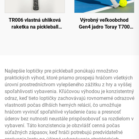
TR006 vlastná uhlíková
Výrobný veľkoobchod
raketka na pickleball
Gen4 jadro Toray T700
strednej hmotnosti
termoformovaná raketa
vyvážená pre mierne
na slaninu 14 mm 16 mm
pokročilých hráčov 16 mm
okraje z peny EVA
sila a kontrola vhodná na
Uhlíkové vlákno
tréning vonku
Certifikované USAPA
Najlepšie loptičky pre pickleball ponúkajú množstvo
praktických výhod, ktoré priamo prospejú hráčom všetkých
úrovní prostredníctvom vylepšeného zážitku z hry a vyššej
spoľahlivosti vybavenia. Kľúčovou výhodou je konzistentný
odraz, keď tieto loptičky zachovávajú rovnomerné odrazové
vlastnosti počas dlhších herných relácií, čo umožňuje
hráčom vyvinúť spoľahlivé vyladenie času a presnosť
úderov bez nutnosti neustále prispôsobovať sa rozdielom v
vybavení. Táto konzistencia je obzvlášť cenná počas
súťažných zápasov, keď hráči potrebujú predvídateľné