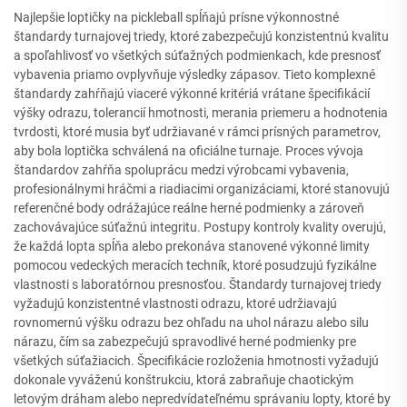
Najlepšie loptičky na pickleball spĺňajú prísne výkonnostné
štandardy turnajovej triedy, ktoré zabezpečujú konzistentnú kvalitu
a spoľahlivosť vo všetkých súťažných podmienkach, kde presnosť
vybavenia priamo ovplyvňuje výsledky zápasov. Tieto komplexné
štandardy zahŕňajú viaceré výkonné kritériá vrátane špecifikácií
výšky odrazu, tolerancií hmotnosti, merania priemeru a hodnotenia
tvrdosti, ktoré musia byť udržiavané v rámci prísných parametrov,
aby bola loptička schválená na oficiálne turnaje. Proces vývoja
štandardov zahŕňa spoluprácu medzi výrobcami vybavenia,
profesionálnymi hráčmi a riadiacimi organizáciami, ktoré stanovujú
referenčné body odrážajúce reálne herné podmienky a zároveň
zachovávajúce súťažnú integritu. Postupy kontroly kvality overujú,
že každá lopta spĺňa alebo prekonáva stanovené výkonné limity
pomocou vedeckých meracích techník, ktoré posudzujú fyzikálne
vlastnosti s laboratórnou presnosťou. Štandardy turnajovej triedy
vyžadujú konzistentné vlastnosti odrazu, ktoré udržiavajú
rovnomernú výšku odrazu bez ohľadu na uhol nárazu alebo silu
nárazu, čím sa zabezpečujú spravodlivé herné podmienky pre
všetkých súťažiacich. Špecifikácie rozloženia hmotnosti vyžadujú
dokonale vyváženú konštrukciu, ktorá zabraňuje chaotickým
letovým dráham alebo nepredvídateľnému správaniu lopty, ktoré by