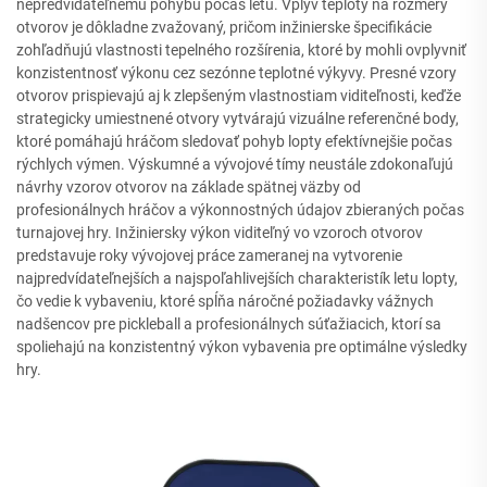
nepredvídateľnému pohybu počas letu. Vplyv teploty na rozmery
otvorov je dôkladne zvažovaný, pričom inžinierske špecifikácie
zohľadňujú vlastnosti tepelného rozšírenia, ktoré by mohli ovplyvniť
konzistentnosť výkonu cez sezónne teplotné výkyvy. Presné vzory
otvorov prispievajú aj k zlepšeným vlastnostiam viditeľnosti, keďže
strategicky umiestnené otvory vytvárajú vizuálne referenčné body,
ktoré pomáhajú hráčom sledovať pohyb lopty efektívnejšie počas
rýchlych výmen. Výskumné a vývojové tímy neustále zdokonaľujú
návrhy vzorov otvorov na základe spätnej väzby od
profesionálnych hráčov a výkonnostných údajov zbieraných počas
turnajovej hry. Inžiniersky výkon viditeľný vo vzoroch otvorov
predstavuje roky vývojovej práce zameranej na vytvorenie
najpredvídateľnejších a najspoľahlivejších charakteristík letu lopty,
čo vedie k vybaveniu, ktoré spĺňa náročné požiadavky vážnych
nadšencov pre pickleball a profesionálnych súťažiacich, ktorí sa
spoliehajú na konzistentný výkon vybavenia pre optimálne výsledky
hry.