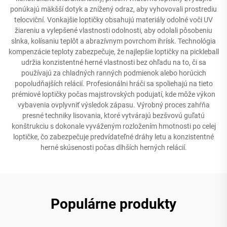
ponúkajú mäkšší dotyk a znížený odraz, aby vyhovovali prostrediu
telocviční. Vonkajšie loptičky obsahujú materiály odolné voči UV
žiareniu a vylepšené vlastnosti odolnosti, aby odolali pôsobeniu
slnka, kolísaniu teplôt a abrazívnym povrchom ihrísk. Technológia
kompenzácie teploty zabezpečuje, že najlepšie loptičky na pickleball
udržia konzistentné herné vlastnosti bez ohľadu na to, či sa
používajú za chladných ranných podmienok alebo horúcich
popoludňajších relácií. Profesionálni hráči sa spoliehajú na tieto
prémiové loptičky počas majstrovských podujatí, kde môže výkon
vybavenia ovplyvniť výsledok zápasu. Výrobný proces zahŕňa
presné techniky lisovania, ktoré vytvárajú bezšvovú guľatú
konštrukciu s dokonale vyváženým rozložením hmotnosti po celej
loptičke, čo zabezpečuje predvídateľné dráhy letu a konzistentné
herné skúsenosti počas dlhších herných relácií.
Populárne produkty