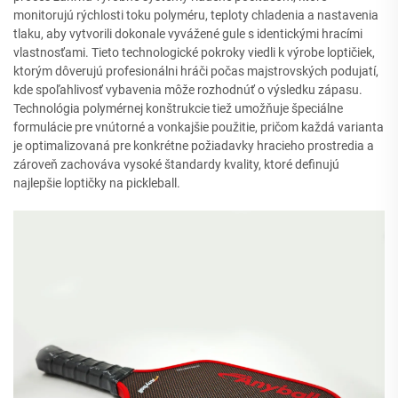
monitorujú rýchlosti toku polyméru, teploty chladenia a nastavenia
tlaku, aby vytvorili dokonale vyvážené gule s identickými hracími
vlastnosťami. Tieto technologické pokroky viedli k výrobe loptičiek,
ktorým dôverujú profesionálni hráči počas majstrovských podujatí,
kde spoľahlivosť vybavenia môže rozhodnúť o výsledku zápasu.
Technológia polymérnej konštrukcie tiež umožňuje špeciálne
formulácie pre vnútorné a vonkajšie použitie, pričom každá varianta
je optimalizovaná pre konkrétne požiadavky hracieho prostredia a
zároveň zachováva vysoké štandardy kvality, ktoré definujú
najlepšie loptičky na pickleball.