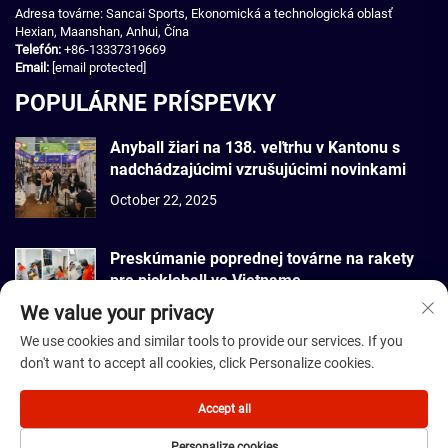
Adresa továrne: Sancai Sports, Ekonomická a technologická oblasť
Hexian, Maanshan, Anhui, Čína
Telefón:
+86-13337319669
Email:
[email protected]
POPULÁRNE PRÍSPEVKY
Anyball žiari na 138. veľtrhu v Kantonu s
nadchádzajúcimi vzrušujúcimi novinkami
October 22, 2025
Preskúmanie poprednej továrne na rakety
pre pickleball vo Vietname
We value your privacy
September 22, 2025
We use cookies and similar tools to provide our services. If you
don't want to accept all cookies, click Personalize cookies.
Autorské práva © 2026 Dmantis Sports Goods Co., Ltd. Peking Všetky
práva vyhradené. -
Zásady ochrany súkromia
Accept all
Personalize cookies