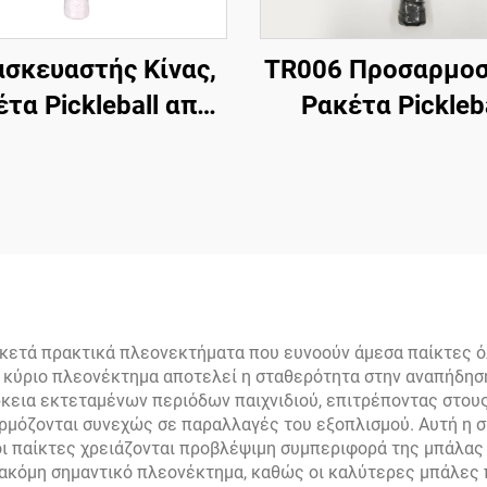
σκευαστής Κίνας,
TR006 Προσαρμο
τα Pickleball από
Ρακέτα Pickleb
υάλινο νήμα της
Άνθρακα Μεσαί
all, διαθέσιμη OEM
Βάρους Ισορροπη
Για Ενδιάμεσο
Παίκτες 16mm Ι
και Έλεγχος Για 
σε Εκπαίδευση
Εξωτερικούς Χώ
ετά πρακτικά πλεονεκτήματα που ευνοούν άμεσα παίκτες ό
Το κύριο πλεονέκτημα αποτελεί η σταθερότητα στην αναπήδησ
κεια εκτεταμένων περιόδων παιχνιδιού, επιτρέποντας στους
σαρμόζονται συνεχώς σε παραλλαγές του εξοπλισμού. Αυτή η 
 οι παίκτες χρειάζονται προβλέψιμη συμπεριφορά της μπάλας
ακόμη σημαντικό πλεονέκτημα, καθώς οι καλύτερες μπάλες π