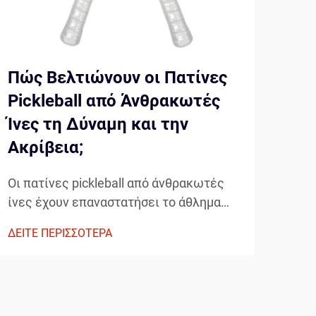
Πώς Βελτιώνουν οι Πατίνες
Πώ
Pickleball από Άνθρακωτές
Any
Ίνες τη Δύναμη και την
Πα
Ακρίβεια;
Η σύ
συνε
Οι πατίνες pickleball από άνθρακωτές
εξοπ
ίνες έχουν επαναστατήσει το άθλημα
ΔΕΙΤ
τρόπ
προσφέροντας στους παίκτες
ΔΕΙΤΕ ΠΕΡΙΣΣΟΤΕΡΑ
προσ
απροηγούμενο έλεγχο, δύναμη και
πιο 
ακρίβεια. Αυτές οι προηγμένες πατίνες
εμφ
συνδυάζουν ελαφριά κατασκευή με
πατί
εξαιρετική αντοχή, κάνοντας την την
παρα