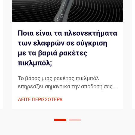
Ποια είναι τα πλεονεκτήματα
των ελαφρών σε σύγκριση
με τα βαριά ρακέτες
πικλμπόλ;
Το βάρος μιας ρακέτας πικλμπόλ
επηρεάζει σημαντικά την απόδοσή σας,
τον έλεγχο και τη συνολική εμπειρία
ΔΕΙΤΕ ΠΕΡΙΣΣΟΤΕΡΑ
παιχνιδιού. Κατά την επιλογή μεταξύ
ελαφρών και βαρύτερων ρακετών
πικλμπόλ, οι παίκτες πρέπει να
λαμβάνουν υπόψη το στυλ παιχνιδιού