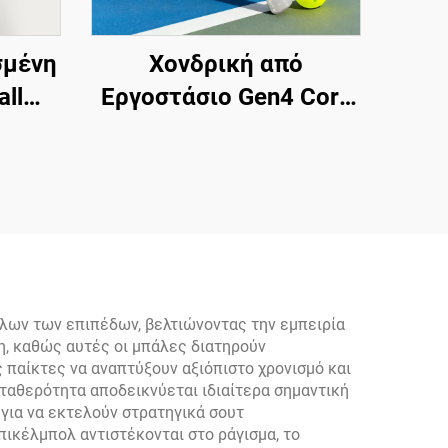
σμένη
Χονδρική από
all
Εργοστάσιο Gen4 Core
ου
Toray T700
μένη
Thermoformed Racket
υς
Pickleball 14mm 16mm
σχύς
με Ακμές Από EVA
Χρήση
Foam και Ίνες Άνθρακα,
 Σε
Πιστοποιημένο από την
ρους
USAPA
λων των επιπέδων, βελτιώνοντας την εμπειρία
η, καθώς αυτές οι μπάλες διατηρούν
 παίκτες να αναπτύξουν αξιόπιστο χρονισμό και
σταθερότητα αποδεικνύεται ιδιαίτερα σημαντική
 για να εκτελούν στρατηγικά σουτ
ικέλμπολ αντιστέκονται στο ράγισμα, το