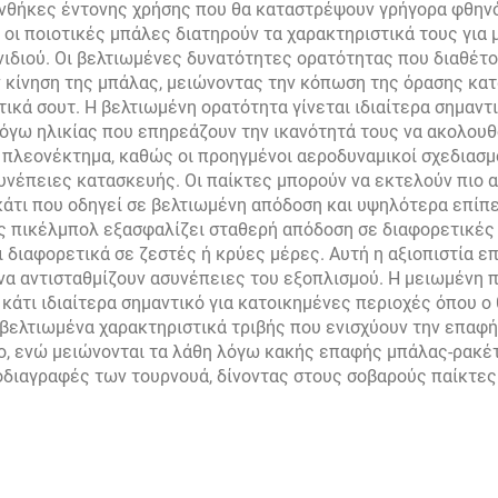
υνθήκες έντονης χρήσης που θα καταστρέψουν γρήγορα φθηνό
 οι ποιοτικές μπάλες διατηρούν τα χαρακτηριστικά τους για
χνιδιού. Οι βελτιωμένες δυνατότητες ορατότητας που διαθέ
 κίνηση της μπάλας, μειώνοντας την κόπωση της όρασης κατ
ικά σουτ. Η βελτιωμένη ορατότητα γίνεται ιδιαίτερα σημαντικ
όγω ηλικίας που επηρεάζουν την ικανότητά τους να ακολουθ
πλεονέκτημα, καθώς οι προηγμένοι αεροδυναμικοί σχεδιασμο
υνέπειες κατασκευής. Οι παίκτες μπορούν να εκτελούν πιο 
κάτι που οδηγεί σε βελτιωμένη απόδοση και υψηλότερα επίπ
ς πικέλμπολ εξασφαλίζει σταθερή απόδοση σε διαφορετικές 
διαφορετικά σε ζεστές ή κρύες μέρες. Αυτή η αξιοπιστία ε
αι να αντισταθμίζουν ασυνέπειες του εξοπλισμού. Η μειωμέν
 κάτι ιδιαίτερα σημαντικό για κατοικημένες περιοχές όπου ο
ελτιωμένα χαρακτηριστικά τριβής που ενισχύουν την επαφή 
ο, ενώ μειώνονται τα λάθη λόγω κακής επαφής μπάλας-ρακέ
ροδιαγραφές των τουρνουά, δίνοντας στους σοβαρούς παίκτες