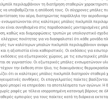
κλμπόλ περιλαμβάνουν τη διατήρηση σταθερών χαρακτηριστι
ρίς να υποβαθμίζεται η απόδοσή τους. Οι σύγχρονες μπάλες π
 αντίσταση του αέρα, διατηρώντας παράλληλα την αεροδυναμ
ου ενσωματώνονται στις καλύτερες μπάλες πικλμπόλ περιλα
που είναι συνηθισμένα στις παραδοσιακές μονταρισμένες μ
ωση, καθώς και διαμορφώσεις τρυπών με υπολογιστικό σχεδια
 ελέγχους ποιότητας για να διασφαλιστεί ότι κάθε μονάδα 
μογές των καλύτερων μπαλών πικλμπόλ περιλαμβάνουν αναψυχ
και η αξιοπιστία είναι καθοριστικές. Οι εκδόσεις για εσωτ
ς εκδόσεις για εξωτερικούς χώρους, με τις εσωτερικές μπά
ται σε γυμναστίου. Οι εξωτερικές μπάλες ενσωματώνουν υλι
ντέχουν την έκθεση στον ήλιο, τις διακυμάνσεις θερμοκρασία
ίζει ότι οι καλύτερες μπάλες πικλμπόλ διατηρούν σταθερά χα
γευματινές συνθήκες. Οι επαγγελματίες παίκτες βασίζονται
μού μπορεί να επηρεάσει τα αποτελέσματα των αγώνων. Η δ
ωρίς ραφές με τέλεια ισορροπημένη κατανομή βάρους σε όλ
αθερές εμπειρίες για τους παίκτες κατά τη διάρκεια εκτετ