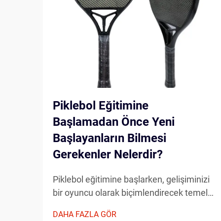
Piklebol Eğitimine
Başlamadan Önce Yeni
Başlayanların Bilmesi
Gerekenler Nelerdir?
Piklebol eğitimine başlarken, gelişiminizi
bir oyuncu olarak biçimlendirecek temel
unsurları dikkate almak gerekir. Sahaya
DAHA FAZLA GÖR
çıkmadan önce temel unsurları anlamak,