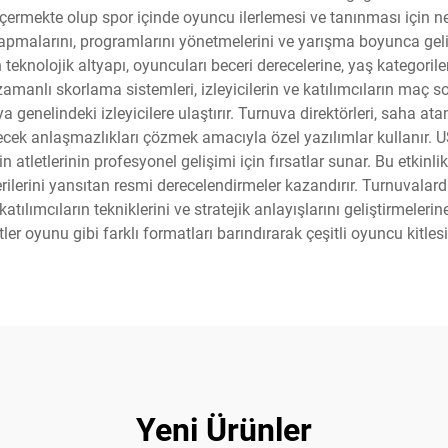
çermekte olup spor içinde oyuncu ilerlemesi ve tanınması için net
 yapmalarını, programlarını yönetmelerini ve yarışma boyunca geli
n teknolojik altyapı, oyuncuları beceri derecelerine, yaş kategori
k zamanlı skorlama sistemleri, izleyicilerin ve katılımcıların maç 
genelindeki izleyicilere ulaştırır. Turnuva direktörleri, saha at
cek anlaşmazlıkları çözmek amacıyla özel yazılımlar kullanır. 
letlerinin profesyonel gelişimi için fırsatlar sunar. Bu etkinlik
lerini yansıtan resmi derecelendirmeler kazandırır. Turnuvalarda 
 katılımcıların tekniklerini ve stratejik anlayışlarını geliştirmeleri
ftler oyunu gibi farklı formatları barındırarak çeşitli oyuncu kitle
Yeni Ürünler