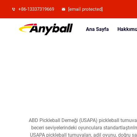
+86-13337319669
[email protected]
Ana Sayfa
Hakkımı
ABD Pickleball Derneği (USAPA) pickleball turnuvala
beceri seviyelerindeki oyunculara standartlaştır
USAPA pickleball turnuvaları, adil oyunu, doğru sa