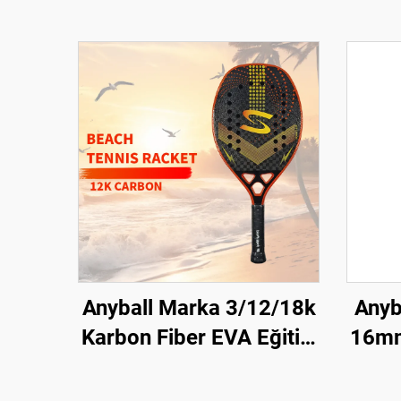
Anyball Marka 3/12/18k
Anyba
Karbon Fiber EVA Eğitici
16mm
için Eğimli Yüzeyli
Karb
Karbon Plaj Tenis Raketi
Rak