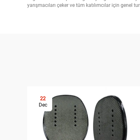
yarışmacıları çeker ve tüm katılımcılar için genel turn
22
Dec