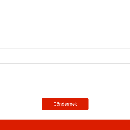
Göndermek