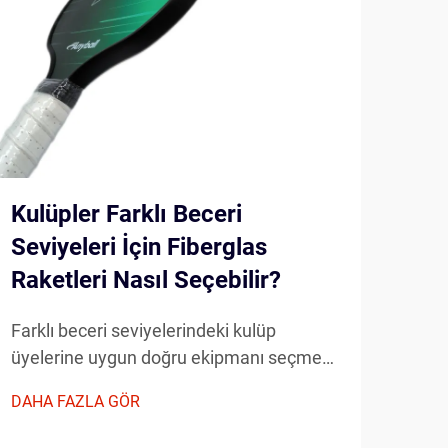
Kulüpler Farklı Beceri
Any
Seviyeleri İçin Fiberglas
Gel
Raketleri Nasıl Seçebilir?
Far
Farklı beceri seviyelerindeki kulüp
Mode
üyelerine uygun doğru ekipmanı seçmek,
oyun
performans özelliklerinin, dayanıklılığın ve
ekip
DAHA FAZLA GÖR
DAHA
maliyet etkinliğinin dikkatlice
önem
değerlendirilmesini gerektirir. Fiberglas
üret