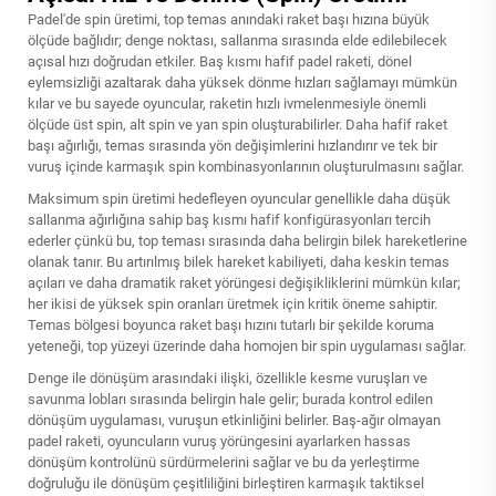
Padel'de spin üretimi, top temas anındaki raket başı hızına büyük
ölçüde bağlıdır; denge noktası, sallanma sırasında elde edilebilecek
açısal hızı doğrudan etkiler. Baş kısmı hafif padel raketi, dönel
eylemsizliği azaltarak daha yüksek dönme hızları sağlamayı mümkün
kılar ve bu sayede oyuncular, raketin hızlı ivmelenmesiyle önemli
ölçüde üst spin, alt spin ve yan spin oluşturabilirler. Daha hafif raket
başı ağırlığı, temas sırasında yön değişimlerini hızlandırır ve tek bir
vuruş içinde karmaşık spin kombinasyonlarının oluşturulmasını sağlar.
Maksimum spin üretimi hedefleyen oyuncular genellikle daha düşük
sallanma ağırlığına sahip baş kısmı hafif konfigürasyonları tercih
ederler çünkü bu, top teması sırasında daha belirgin bilek hareketlerine
olanak tanır. Bu artırılmış bilek hareket kabiliyeti, daha keskin temas
açıları ve daha dramatik raket yörüngesi değişikliklerini mümkün kılar;
her ikisi de yüksek spin oranları üretmek için kritik öneme sahiptir.
Temas bölgesi boyunca raket başı hızını tutarlı bir şekilde koruma
yeteneği, top yüzeyi üzerinde daha homojen bir spin uygulaması sağlar.
Denge ile dönüşüm arasındaki ilişki, özellikle kesme vuruşları ve
savunma lobları sırasında belirgin hale gelir; burada kontrol edilen
dönüşüm uygulaması, vuruşun etkinliğini belirler. Baş-ağır olmayan
padel raketi, oyuncuların vuruş yörüngesini ayarlarken hassas
dönüşüm kontrolünü sürdürmelerini sağlar ve bu da yerleştirme
doğruluğu ile dönüşüm çeşitliliğini birleştiren karmaşık taktiksel