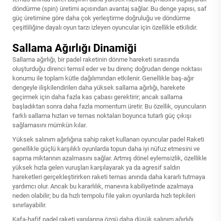
döndürme (spin) üretimi açısından avantaj sağlar. Bu denge yapısı, saf
güç üretimine göre daha çok yerleştirme doğruluğu ve döndürme
çeşitliliğine dayalı oyun tarzı izleyen oyuncular için özellikle etkilidir.
Sallama Ağırlığı Dinamiği
Sallama ağırlığı, bir padel raketinin dönme hareketi sırasında
oluşturduğu direnci temsil eder ve bu direnç doğrudan denge noktası
konumu ile toplam kütle dağılımından etkilenir. Genellikle baş-ağır
dengeyle ilişkilendirilen daha yüksek sallama ağırlığı, harekete
geçirmek için daha fazla kas çabası gerektirir; ancak sallama
başladıktan sonra daha fazla momentum üretir. Bu özellik, oyuncuların
farklı sallama hızları ve temas noktaları boyunca tutarlı güç çıkışı
sağlamasını mümkün kılar.
Yüksek salınım ağırlığına sahip raket kullanan oyuncular
padel Raketi
genellikle güçlü karşılıklı oyunlarda topun daha iyi nüfuz etmesini ve
sapma miktarının azalmasını sağlar. Artmış dönel eylemsizlik, özellikle
yüksek hızla gelen vuruşları karşılayarak ya da agresif saldırı
hareketleri gerçekleştirirken raketi temas anında daha kararlı tutmaya
yardımcı olur. Ancak bu kararlılık, manevra kabiliyetinde azalmaya
neden olabilir; bu da hızlı tempolu file yakın oyunlarda hızlı tepkileri
sınırlayabilir.
Kafa-hafif padel raketi yapılarına özgü daha düşük salınım ağırlığı