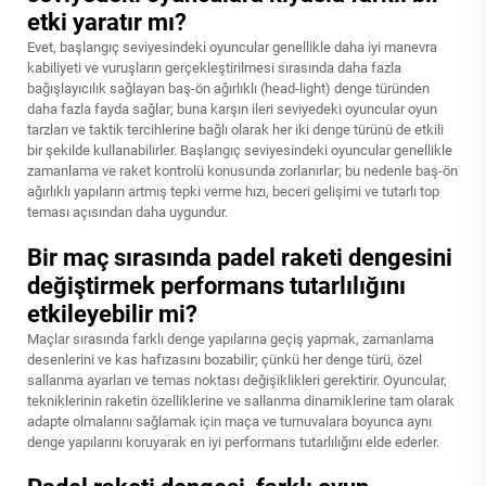
etki yaratır mı?
Evet, başlangıç seviyesindeki oyuncular genellikle daha iyi manevra
kabiliyeti ve vuruşların gerçekleştirilmesi sırasında daha fazla
bağışlayıcılık sağlayan baş-ön ağırlıklı (head-light) denge türünden
daha fazla fayda sağlar; buna karşın ileri seviyedeki oyuncular oyun
tarzları ve taktik tercihlerine bağlı olarak her iki denge türünü de etkili
bir şekilde kullanabilirler. Başlangıç seviyesindeki oyuncular genellikle
zamanlama ve raket kontrolü konusunda zorlanırlar; bu nedenle baş-ön
ağırlıklı yapıların artmış tepki verme hızı, beceri gelişimi ve tutarlı top
teması açısından daha uygundur.
Bir maç sırasında padel raketi dengesini
değiştirmek performans tutarlılığını
etkileyebilir mi?
Maçlar sırasında farklı denge yapılarına geçiş yapmak, zamanlama
desenlerini ve kas hafızasını bozabilir; çünkü her denge türü, özel
sallanma ayarları ve temas noktası değişiklikleri gerektirir. Oyuncular,
tekniklerinin raketin özelliklerine ve sallanma dinamiklerine tam olarak
adapte olmalarını sağlamak için maça ve turnuvalara boyunca aynı
denge yapılarını koruyarak en iyi performans tutarlılığını elde ederler.