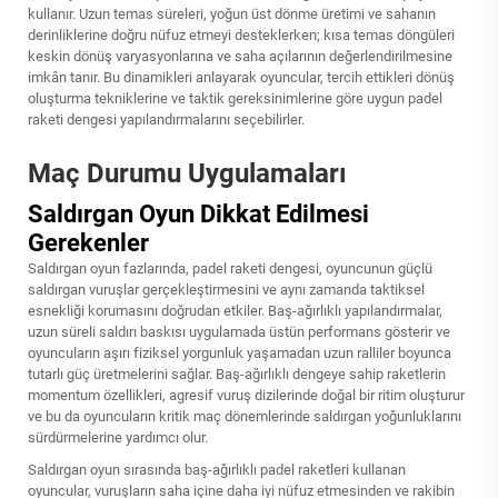
kullanır. Uzun temas süreleri, yoğun üst dönme üretimi ve sahanın
derinliklerine doğru nüfuz etmeyi desteklerken; kısa temas döngüleri
keskin dönüş varyasyonlarına ve saha açılarının değerlendirilmesine
imkân tanır. Bu dinamikleri anlayarak oyuncular, tercih ettikleri dönüş
oluşturma tekniklerine ve taktik gereksinimlerine göre uygun padel
raketi dengesi yapılandırmalarını seçebilirler.
Maç Durumu Uygulamaları
Saldırgan Oyun Dikkat Edilmesi
Gerekenler
Saldırgan oyun fazlarında, padel raketi dengesi, oyuncunun güçlü
saldırgan vuruşlar gerçekleştirmesini ve aynı zamanda taktiksel
esnekliği korumasını doğrudan etkiler. Baş-ağırlıklı yapılandırmalar,
uzun süreli saldırı baskısı uygulamada üstün performans gösterir ve
oyuncuların aşırı fiziksel yorgunluk yaşamadan uzun ralliler boyunca
tutarlı güç üretmelerini sağlar. Baş-ağırlıklı dengeye sahip raketlerin
momentum özellikleri, agresif vuruş dizilerinde doğal bir ritim oluşturur
ve bu da oyuncuların kritik maç dönemlerinde saldırgan yoğunluklarını
sürdürmelerine yardımcı olur.
Saldırgan oyun sırasında baş-ağırlıklı padel raketleri kullanan
oyuncular, vuruşların saha içine daha iyi nüfuz etmesinden ve rakibin