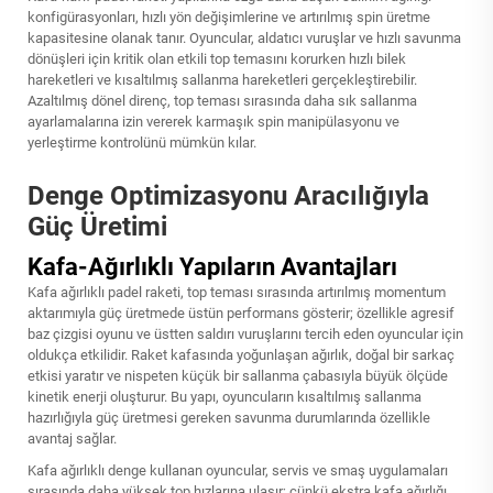
konfigürasyonları, hızlı yön değişimlerine ve artırılmış spin üretme
kapasitesine olanak tanır. Oyuncular, aldatıcı vuruşlar ve hızlı savunma
dönüşleri için kritik olan etkili top temasını korurken hızlı bilek
hareketleri ve kısaltılmış sallanma hareketleri gerçekleştirebilir.
Azaltılmış dönel direnç, top teması sırasında daha sık sallanma
ayarlamalarına izin vererek karmaşık spin manipülasyonu ve
yerleştirme kontrolünü mümkün kılar.
Denge Optimizasyonu Aracılığıyla
Güç Üretimi
Kafa-Ağırlıklı Yapıların Avantajları
Kafa ağırlıklı padel raketi, top teması sırasında artırılmış momentum
aktarımıyla güç üretmede üstün performans gösterir; özellikle agresif
baz çizgisi oyunu ve üstten saldırı vuruşlarını tercih eden oyuncular için
oldukça etkilidir. Raket kafasında yoğunlaşan ağırlık, doğal bir sarkaç
etkisi yaratır ve nispeten küçük bir sallanma çabasıyla büyük ölçüde
kinetik enerji oluşturur. Bu yapı, oyuncuların kısaltılmış sallanma
hazırlığıyla güç üretmesi gereken savunma durumlarında özellikle
avantaj sağlar.
Kafa ağırlıklı denge kullanan oyuncular, servis ve smaş uygulamaları
sırasında daha yüksek top hızlarına ulaşır; çünkü ekstra kafa ağırlığı,