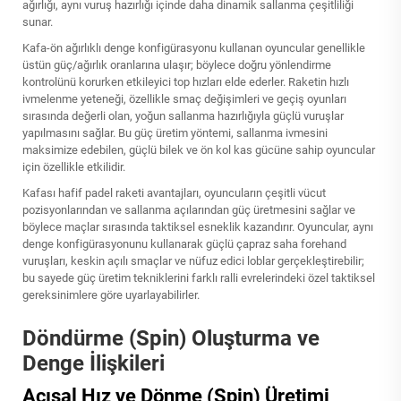
ağırlığı, aynı vuruş hazırlığı içinde daha dinamik sallanma çeşitliliği
sunar.
Kafa-ön ağırlıklı denge konfigürasyonu kullanan oyuncular genellikle
üstün güç/ağırlık oranlarına ulaşır; böylece doğru yönlendirme
kontrolünü korurken etkileyici top hızları elde ederler. Raketin hızlı
ivmelenme yeteneği, özellikle smaç değişimleri ve geçiş oyunları
sırasında değerli olan, yoğun sallanma hazırlığıyla güçlü vuruşlar
yapılmasını sağlar. Bu güç üretim yöntemi, sallanma ivmesini
maksimize edebilen, güçlü bilek ve ön kol kas gücüne sahip oyuncular
için özellikle etkilidir.
Kafası hafif padel raketi avantajları, oyuncuların çeşitli vücut
pozisyonlarından ve sallanma açılarından güç üretmesini sağlar ve
böylece maçlar sırasında taktiksel esneklik kazandırır. Oyuncular, aynı
denge konfigürasyonunu kullanarak güçlü çapraz saha forehand
vuruşları, keskin açılı smaçlar ve nüfuz edici loblar gerçekleştirebilir;
bu sayede güç üretim tekniklerini farklı ralli evrelerindeki özel taktiksel
gereksinimlere göre uyarlayabilirler.
Döndürme (Spin) Oluşturma ve
Denge İlişkileri
Açısal Hız ve Dönme (Spin) Üretimi