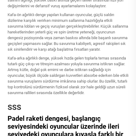
salınım ağırlığı, yüksek baskı altında geçen ralliler sırasında hızlı yön
değişimlerini ve defansif vuruş ayarlamalarını kolaylaştırır.
Kafa-ön ağırlıklı denge yapıları kullanan oyuncular, güçlü saldırı
dizilerine karşılık verirken minimum sallanma hazırlığıyla etkili
savunma lobları ve geçiş vuruşları gerçekleştirebilirler. Küçük sallanma
hareketlerinden yeterli güç ve spin üretme yeteneği, oyuncunun
dengesiz pozisyonda veya zaman baskısı altında bile başarılı savunma
geçişleri yapmasını sağlar. Bu savunma kabiliyeti, agresif rakipleri sık
sık sinirlendirir ve karşı atağı başlatma fırsatları yaratır.
Kafa-arka ağırlıklı denge, yüksek hızda gelen toplarla temas sırasında
tutarlı güç çıkışı ve titreşim azalması yoluyla savunma istikrarı sağlar.
Artmış kütle, doğal şok emimi ve darbe istikrarı sağladığı için
oyuncular, büyük ölçüde saldırgan kuvvetleri absorbe ederken bile etkili
savunma vuruşlarını sürdürme imkânına sahip olurlar. Bu özellik, tutarlı
top kontrolünü sürdürmenin fiziksel olarak zor hale geldiği uzun süreli
savunma rallileri sırasında özellikle değerlidir.
SSS
Padel raketi dengesi, başlangıç
seviyesindeki oyuncular üzerinde ileri
seviyedeki oyunculara kıyasla farklı bir