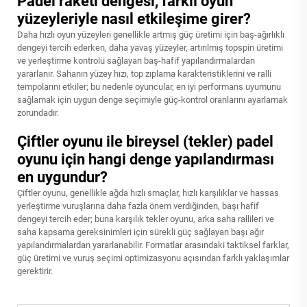
Padel raketi dengesi, farklı oyun
yüzeyleriyle nasıl etkileşime girer?
Daha hızlı oyun yüzeyleri genellikle artmış güç üretimi için baş-ağırlıklı
dengeyi tercih ederken, daha yavaş yüzeyler, artırılmış topspin üretimi
ve yerleştirme kontrolü sağlayan baş-hafif yapılandırmalardan
yararlanır. Sahanın yüzey hızı, top zıplama karakteristiklerini ve ralli
tempolarını etkiler; bu nedenle oyuncular, en iyi performans uyumunu
sağlamak için uygun denge seçimiyle güç-kontrol oranlarını ayarlamak
zorundadır.
Çiftler oyunu ile bireysel (tekler) padel
oyunu için hangi denge yapılandırması
en uygundur?
Çiftler oyunu, genellikle ağda hızlı smaçlar, hızlı karşılıklar ve hassas
yerleştirme vuruşlarına daha fazla önem verdiğinden, başı hafif
dengeyi tercih eder; buna karşılık tekler oyunu, arka saha rallileri ve
saha kapsama gereksinimleri için sürekli güç sağlayan başı ağır
yapılandırmalardan yararlanabilir. Formatlar arasındaki taktiksel farklar,
güç üretimi ve vuruş seçimi optimizasyonu açısından farklı yaklaşımlar
gerektirir.