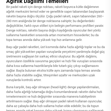
Ağırlık Dağılımı Temelleri
Bir padel raketi için denge noktası, raketi boyunca kütle dağılımının
ağırlık merkezini temsil eder ve genellikle sapın tabanından başlayarak
raketin başına doğru ölçülür. Çoğu padel raketi, sapın tabanından 260–
280 mm aralığında bir denge noktasına sahiptir; bu değerlerdeki
değişiklikler, farklı oyun stilleri için belirgin performans profilleri yaratır.
Denge noktası, raketin başına doğru kaydığında oyuncular ileri yönlü
sallanma hareketleri sırasında artan momentum hissederler; bu da
topa temas anında daha yüksek top hızı anlamına gelir.
Başı ağır padel raketleri, üst kısmında daha fazla ağırlığı toplar ve bu da
smaç gibi yüksekten yapılan vuruşlarda yerçekimi yardımıyla doğal güç
üretmesini sağlayan bir sarkaç etkisi oluşturur. Bu ağırlık dağılımı,
oyuncuların özellikle savunma geçişleri ve hızlı file vuruşları sırasında
daha kısa sallanma hazırlıklarıyla bile tutarlı güç çıkışı sağlamasını
sağlar. Başta bulunan ekstra kütle aynı zamanda topa temas anında
daha fazla stabilite sağlar, titreşimleri azaltır ve merkezden uzak
vuruşlarda kontrolü artırır.
Buna karşılık, baş-ağır olmayan (head-light) denge yapılandırmaları,
daha fazla ağırlığı tutamağa doğru konumlandırarak raketin daha hızlı
ivmelenmesini ve hızlı değişimler sırasında manevra kabiliyetinin
artırılmasını sağlar. Baş-ağır olmayan padel raketi kullanan oyuncular,
daha az çabayla daha hızlı sallama hızları elde edebilir; bu da topun
temas anında raket başının daha yüksek hızına ulaşmasını sağlayarak