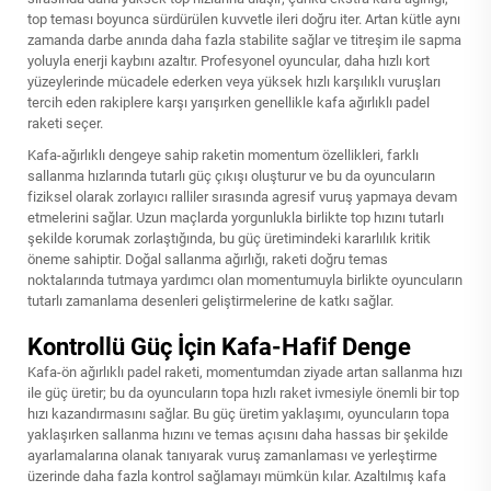
top teması boyunca sürdürülen kuvvetle ileri doğru iter. Artan kütle aynı
zamanda darbe anında daha fazla stabilite sağlar ve titreşim ile sapma
yoluyla enerji kaybını azaltır. Profesyonel oyuncular, daha hızlı kort
yüzeylerinde mücadele ederken veya yüksek hızlı karşılıklı vuruşları
tercih eden rakiplere karşı yarışırken genellikle kafa ağırlıklı padel
raketi seçer.
Kafa-ağırlıklı dengeye sahip raketin momentum özellikleri, farklı
sallanma hızlarında tutarlı güç çıkışı oluşturur ve bu da oyuncuların
fiziksel olarak zorlayıcı ralliler sırasında agresif vuruş yapmaya devam
etmelerini sağlar. Uzun maçlarda yorgunlukla birlikte top hızını tutarlı
şekilde korumak zorlaştığında, bu güç üretimindeki kararlılık kritik
öneme sahiptir. Doğal sallanma ağırlığı, raketi doğru temas
noktalarında tutmaya yardımcı olan momentumuyla birlikte oyuncuların
tutarlı zamanlama desenleri geliştirmelerine de katkı sağlar.
Kontrollü Güç İçin Kafa-Hafif Denge
Kafa-ön ağırlıklı padel raketi, momentumdan ziyade artan sallanma hızı
ile güç üretir; bu da oyuncuların topa hızlı raket ivmesiyle önemli bir top
hızı kazandırmasını sağlar. Bu güç üretim yaklaşımı, oyuncuların topa
yaklaşırken sallanma hızını ve temas açısını daha hassas bir şekilde
ayarlamalarına olanak tanıyarak vuruş zamanlaması ve yerleştirme
üzerinde daha fazla kontrol sağlamayı mümkün kılar. Azaltılmış kafa