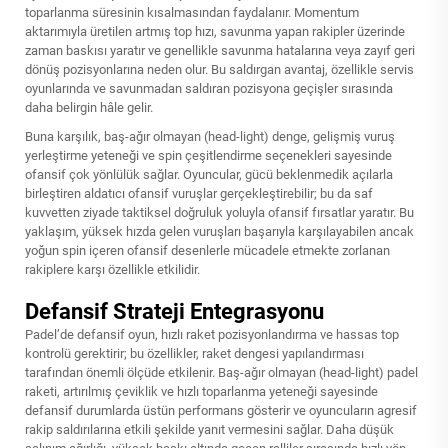
toparlanma süresinin kısalmasından faydalanır. Momentum
aktarımıyla üretilen artmış top hızı, savunma yapan rakipler üzerinde
zaman baskısı yaratır ve genellikle savunma hatalarına veya zayıf geri
dönüş pozisyonlarına neden olur. Bu saldırgan avantaj, özellikle servis
oyunlarında ve savunmadan saldıran pozisyona geçişler sırasında
daha belirgin hâle gelir.
Buna karşılık, baş-ağır olmayan (head-light) denge, gelişmiş vuruş
yerleştirme yeteneği ve spin çeşitlendirme seçenekleri sayesinde
ofansif çok yönlülük sağlar. Oyuncular, gücü beklenmedik açılarla
birleştiren aldatıcı ofansif vuruşlar gerçekleştirebilir; bu da saf
kuvvetten ziyade taktiksel doğruluk yoluyla ofansif fırsatlar yaratır. Bu
yaklaşım, yüksek hızda gelen vuruşları başarıyla karşılayabilen ancak
yoğun spin içeren ofansif desenlerle mücadele etmekte zorlanan
rakiplere karşı özellikle etkilidir.
Defansif Strateji Entegrasyonu
Padel’de defansif oyun, hızlı raket pozisyonlandırma ve hassas top
kontrolü gerektirir; bu özellikler, raket dengesi yapılandırması
tarafından önemli ölçüde etkilenir. Baş-ağır olmayan (head-light) padel
raketi, artırılmış çeviklik ve hızlı toparlanma yeteneği sayesinde
defansif durumlarda üstün performans gösterir ve oyuncuların agresif
rakip saldırılarına etkili şekilde yanıt vermesini sağlar. Daha düşük