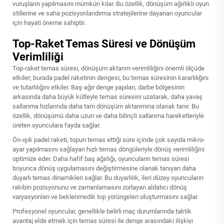
vuruşların yapılmasını mümkün kılar. Bu özellik, dönüşüm ağırlıklı oyun
stillerine ve saha pozisyonlandırma stratejilerine dayanan oyuncular
için hayati öneme sahiptir.
Top-Raket Temas Süresi ve Dönüşüm
Verimliliği
Top-raket temas süresi, dönüşüm aktarım verimliliğini önemli ölçüde
etkiler; burada padel raketinin dengesi, bu temas süresinin kararlılığını
ve tutarlılığını etkiler. Baş-ağır denge yapıları, darbe bölgesinin
arkasında daha büyük kütleyle temas süresini uzatarak, daha yavaş
sallanma hızlarında daha tam dönüşüm aktarımına olanak tanır. Bu
özellik, dönüşümü daha uzun ve daha bilinçli sallanma hareketleriyle
üreten oyunculara fayda sağlar.
Ön-ışık padel raketi, topun temas ettiği süre içinde çok sayıda mikro-
ayar yapılmasını sağlayan hızlı temas döngüleriyle dönüş verimliliğini
optimize eder. Daha hafif baş ağırlığı, oyuncuların temas süresi
boyunca dönüş uygulamasını değiştirmesine olanak tanıyan daha
duyarlı temas dinamikleri sağlar. Bu duyarlılık, ileri düzey oyuncuların
rakibin pozisyonunu ve zamanlamasını zorlayan aldatıcı dönüş
varyasyonları ve beklenmedik top yörüngeleri oluşturmasını sağlar.
Profesyonel oyuncular, genellikle belirli maç durumlarında taktik
avantaj elde etmek için temas süresi ile denge arasındaki ilişkiyi