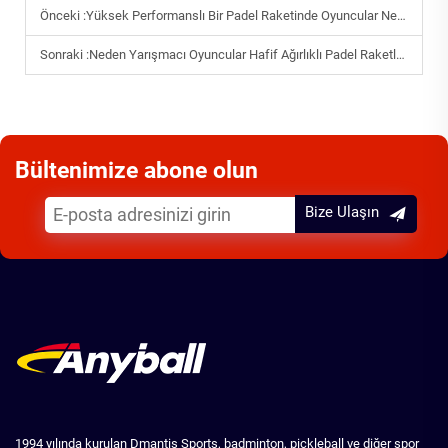
Önceki :
Yüksek Performanslı Bir Padel Raketinde Oyuncular Neleri Dikkat Etmelidir?
Sonraki :
Neden Yarışmacı Oyuncular Hafif Ağırlıklı Padel Raketlerini Tercih Eder?
Bültenimize abone olun
Bize Ulaşın
1994 yılında kurulan Dmantis Sports, badminton, pickleball ve diğer spor