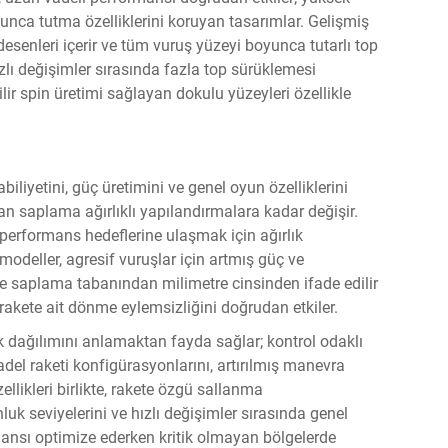
nca tutma özelliklerini koruyan tasarımlar. Gelişmiş
desenleri içerir ve tüm vuruş yüzeyi boyunca tutarlı top
ızlı değişimler sırasında fazla top sürüklemesi
r spin üretimi sağlayan dokulu yüzeyleri özellikle
biliyetini, güç üretimini ve genel oyun özelliklerini
dan saplama ağırlıklı yapılandırmalara kadar değişir.
i performans hedeflerine ulaşmak için ağırlık
ı modeller, agresif vuruşlar için artmış güç ve
 saplama tabanından milimetre cinsinden ifade edilir
rakete ait dönme eylemsizliğini doğrudan etkiler.
lık dağılımını anlamaktan fayda sağlar; kontrol odaklı
del raketi konfigürasyonlarını, artırılmış manevra
zellikleri birlikte, rakete özgü sallanma
nluk seviyelerini ve hızlı değişimler sırasında genel
ormansı optimize ederken kritik olmayan bölgelerde