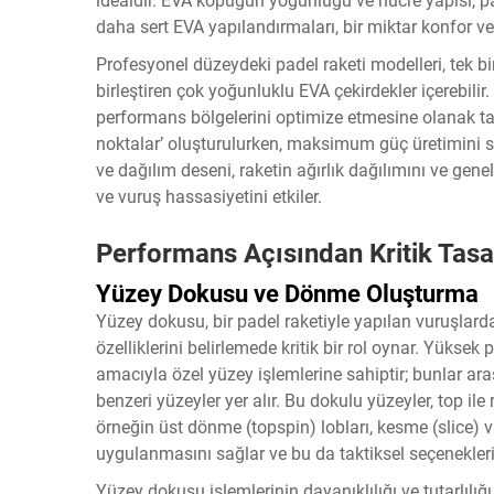
idealdir. EVA köpüğün yoğunluğu ve hücre yapısı, padel
daha sert EVA yapılandırmaları, bir miktar konfor ve
Profesyonel düzeydeki padel raketi modelleri, tek bir
birleştiren çok yoğunluklu EVA çekirdekler içerebilir. 
performans bölgelerini optimize etmesine olanak tan
noktalar’ oluşturulurken, maksimum güç üretimini sağ
ve dağılım deseni, raketin ağırlık dağılımını ve genel
ve vuruş hassasiyetini etkiler.
Performans Açısından Kritik Tasa
Yüzey Dokusu ve Dönme Oluşturma
Yüzey dokusu, bir padel raketiyle yapılan vuruşlar
özelliklerini belirlemede kritik bir rol oynar. Yükse
amacıyla özel yüzey işlemlerine sahiptir; bunlar ar
benzeri yüzeyler yer alır. Bu dokulu yüzeyler, top i
örneğin üst dönme (topspin) lobları, kesme (slice) vu
uygulanmasını sağlar ve bu da taktiksel seçenekleri 
Yüzey dokusu işlemlerinin dayanıklılığı ve tutarlılı