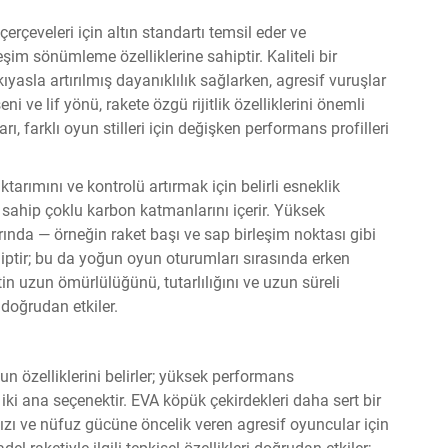
erçeveleri için altın standartı temsil eder ve
reşim sönümleme özelliklerine sahiptir. Kaliteli bir
kıyasla artırılmış dayanıklılık sağlarken, agresif vuruşlar
 ve lif yönü, rakete özgü rijitlik özelliklerini önemli
ı, farklı oyun stilleri için değişken performans profilleri
tarımını ve kontrolü artırmak için belirli esneklik
 sahip çoklu karbon katmanlarını içerir. Yüksek
rında — örneğin raket başı ve sap birleşim noktası gibi
iptir; bu da yoğun oyun oturumları sırasında erken
etin uzun ömürlülüğünü, tutarlılığını ve uzun süreli
doğrudan etkiler.
un özelliklerini belirler; yüksek performans
ki ana seçenektir. EVA köpük çekirdekleri daha sert bir
 hızı ve nüfuz gücüne öncelik veren agresif oyuncular için