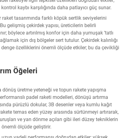
 raketiyle ilgili tepkisel özellikleri doğrudan etkiler;
 kontrol kaybı karşılığında daha patlayıcı güç sunar.
 raket tasarımında farklı köpük sertlik seviyelerini
Bu gelişmiş çekirdek yapısı, üreticilerin belirli
ır; böylece artırılmış konfor için daha yumuşak ‘tatlı
lamak için dış bölgeler sert tutulur. Çekirdek kalınlığı
 denge özelliklerini önemli ölçüde etkiler; bu da çevikliği
rım Öğeleri
da dönüş üretme yeteneği ve topun rakete yapışma
k performanslı padel raketi modelleri, dönüşü artırma
asında pürüzlü dokular, 3B desenler veya kumlu kağıt
le rakete temas eden yüzey arasında sürtünmeyi artırarak,
ruşları ve yan dönme açıları gibi ileri düzey tekniklerin
önemli ölçüde geliştirir.
ğı, uzun vadeli performansı doğrudan etkiler; yüksek