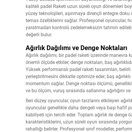
kaliteli
padel Raketi
uzun süreli oyun dönemleri boyu
yüzey teknolojileri, aşınmaya dirençli entegre doku 
temas özelliklerini sağlar. Profesyonel oyuncular, h
yaratmadan kontrolü zedelemeksizin tahmin edilebili
değerli bulur.
Ağırlık Dağılımı ve Denge Noktaları
Ağırlık dağılımı, bir padel raketi üzerinde manevra ka
önemli ölçüde etkiler; denge noktaları, baş ağırlıklı
Yüksek performanslı padel raketi tasarımları, belirl
yerleştirilmesini dikkatle optimize eder; baş ağırlıkl
momentum sağlar. Denge noktası ölçümü, genellikle
ve bu ölçüm, vuruş sırasında sallanma ağırlığını ve 
İleri düzey oyuncular, oyun tarzlarını etkileyen ağır
oyuncular genellikle daha dengeli veya başı hafif pa
kabiliyeti için tercih eder. Toplam ağırlık ile denge ö
karakteristiklerini, uzun süreli oyun sırasında yorgu
rahatlığı belirler. Profesyonel sınıf modeller, perf