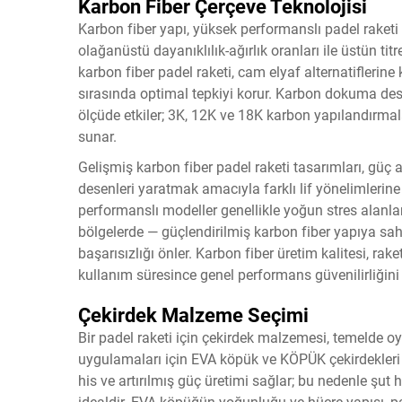
Karbon Fiber Çerçeve Teknolojisi
Karbon fiber yapı, yüksek performanslı padel raketi ç
olağanüstü dayanıklılık-ağırlık oranları ile üstün tit
karbon fiber padel raketi, cam elyaf alternatiflerine 
sırasında optimal tepkiyi korur. Karbon dokuma deseni
ölçüde etkiler; 3K, 12K ve 18K karbon yapılandırmalar
sunar.
Gelişmiş karbon fiber padel raketi tasarımları, güç ak
desenleri yaratmak amacıyla farklı lif yönelimlerine
performanslı modeller genellikle yoğun stres alanla
bölgelerde — güçlendirilmiş karbon fiber yapıya sah
başarısızlığı önler. Karbon fiber üretim kalitesi, rak
kullanım süresince genel performans güvenilirliğini 
Çekirdek Malzeme Seçimi
Bir padel raketi için çekirdek malzemesi, temelde oy
uygulamaları için EVA köpük ve KÖPÜK çekirdekleri i
his ve artırılmış güç üretimi sağlar; bu nedenle şut