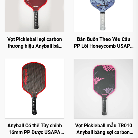
Vợt Pickleball sợi carbon
Bán Buôn Theo Yêu Cầu
thương hiệu Anyball bán
PP Lõi Honeycomb USAPA
buôn từ nhà máy
Phê Duyệt Kính Sợi Carbon
13mm Vợt Quần vợt
Pickleball Công Nghệ
Thermoforming
Anyball Có thể Tùy chỉnh
Vợt Pickleball mẫu TR010
16mm PP Được USAPA
Anyball bằng sợi carbon,