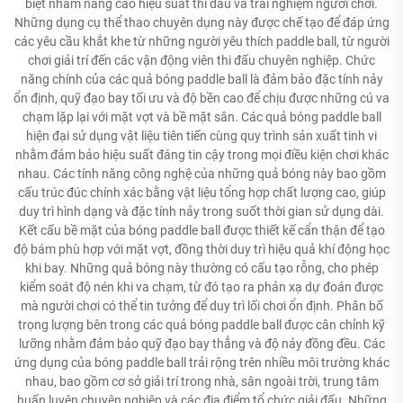
biệt nhằm nâng cao hiệu suất thi đấu và trải nghiệm người chơi.
Những dụng cụ thể thao chuyên dụng này được chế tạo để đáp ứng
các yêu cầu khắt khe từ những người yêu thích paddle ball, từ người
chơi giải trí đến các vận động viên thi đấu chuyên nghiệp. Chức
năng chính của các quả bóng paddle ball là đảm bảo đặc tính nảy
ổn định, quỹ đạo bay tối ưu và độ bền cao để chịu được những cú va
chạm lặp lại với mặt vợt và bề mặt sân. Các quả bóng paddle ball
hiện đại sử dụng vật liệu tiên tiến cùng quy trình sản xuất tinh vi
nhằm đảm bảo hiệu suất đáng tin cậy trong mọi điều kiện chơi khác
nhau. Các tính năng công nghệ của những quả bóng này bao gồm
cấu trúc đúc chính xác bằng vật liệu tổng hợp chất lượng cao, giúp
duy trì hình dạng và đặc tính nảy trong suốt thời gian sử dụng dài.
Kết cấu bề mặt của bóng paddle ball được thiết kế cẩn thận để tạo
độ bám phù hợp với mặt vợt, đồng thời duy trì hiệu quả khí động học
khi bay. Những quả bóng này thường có cấu tạo rỗng, cho phép
kiểm soát độ nén khi va chạm, từ đó tạo ra phản xạ dự đoán được
mà người chơi có thể tin tưởng để duy trì lối chơi ổn định. Phân bố
trọng lượng bên trong các quả bóng paddle ball được cân chỉnh kỹ
lưỡng nhằm đảm bảo quỹ đạo bay thẳng và độ nảy đồng đều. Các
ứng dụng của bóng paddle ball trải rộng trên nhiều môi trường khác
nhau, bao gồm cơ sở giải trí trong nhà, sân ngoài trời, trung tâm
huấn luyện chuyên nghiệp và các địa điểm tổ chức giải đấu. Những