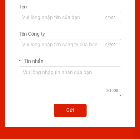
Tên
0/100
Tên Công ty
0/200
Tin nhắn
0/1000
Gửi