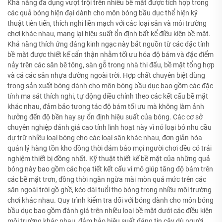
Khả năng đa dụng vượt trội trên nhiều bề mặt được tích hợp trong
các quả bóng hiện đại dành cho môn bóng bầu dục thể hiện kỹ
thuật tiên tiến, thích nghi liền mạch với các loại sân và môi trường
chơi khác nhau, mang lại hiệu suất ổn định bất kể điều kiện bề mặt.
Khả năng thích ứng đáng kinh ngạc này bắt nguồn từ các đặc tính
bề mặt được thiết kế cẩn thận nhằm tối ưu hóa độ bám và đặc điểm
nảy trên các sân bê tông, sàn gỗ trong nhà thi đấu, bề mặt tổng hợp
và cả các sân nhựa đường ngoài trời. Hợp chất chuyên biệt dùng
trong sản xuất bóng dành cho môn bóng bầu dục bao gồm các đặc
tính ma sát thích nghi, tự động điều chỉnh theo các kết cấu bề mặt
khác nhau, đảm bảo tương tác độ bám tối ưu mà không làm ảnh
hưởng đến độ bền hay sự ổn định hiệu suất của bóng. Các cơ sở
chuyên nghiệp đánh giá cao tính linh hoạt này vì nó loại bỏ nhu cầu
dự trữ nhiều loại bóng cho các loại sân khác nhau, đơn giản hóa
quản lý hàng tồn kho đồng thời đảm bảo mọi người chơi đều có trải
nghiệm thiết bị đồng nhất. Kỹ thuật thiết kế bề mặt của những quả
bóng này bao gồm các họa tiết kết cấu vi mô giúp tăng độ bám trên
các bề mặt trơn, đồng thời ngăn ngừa mài mòn quá mức trên các
sân ngoài trời gồ ghề, kéo dài tuổi thọ bóng trong nhiều môi trường
chơi khác nhau. Quy trình kiểm tra đối với bóng dành cho môn bóng
bầu dục bao gồm đánh giá trên nhiều loại bề mặt dưới các điều kiện
môi trường khác nhau, đảm bảo hiệu suất đáng tin cậy dù người