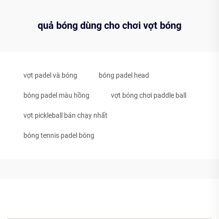
quả bóng dùng cho chơi vợt bóng
vợt padel và bóng
bóng padel head
bóng padel màu hồng
vợt bóng chơi paddle ball
vợt pickleball bán chạy nhất
bóng tennis padel bóng