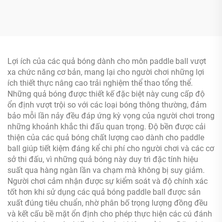
Phê duyệt Vợt Pickleball
độ dày 16mm có viền bảo
Sợi Carbon cho Người lớn
vệ, lõi tổ ong có cấu trúc
Tập luyện Thermoformed
bề mặt nhám dành cho
Lõi tổ ong 18K T700
giải trí
Lợi ích của các quả bóng dành cho môn paddle ball vượt
xa chức năng cơ bản, mang lại cho người chơi những lợi
ích thiết thực nâng cao trải nghiệm thể thao tổng thể.
Những quả bóng được thiết kế đặc biệt này cung cấp độ
ổn định vượt trội so với các loại bóng thông thường, đảm
bảo mỗi lần nảy đều đáp ứng kỳ vọng của người chơi trong
những khoảnh khắc thi đấu quan trọng. Độ bền được cải
thiện của các quả bóng chất lượng cao dành cho paddle
ball giúp tiết kiệm đáng kể chi phí cho người chơi và các cơ
sở thi đấu, vì những quả bóng này duy trì đặc tính hiệu
suất qua hàng ngàn lần va chạm mà không bị suy giảm.
Người chơi cảm nhận được sự kiểm soát và độ chính xác
tốt hơn khi sử dụng các quả bóng paddle ball được sản
xuất đúng tiêu chuẩn, nhờ phân bố trọng lượng đồng đều
và kết cấu bề mặt ổn định cho phép thực hiện các cú đánh