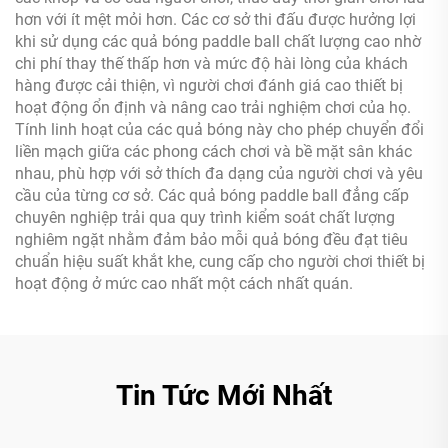
hơn với ít mệt mỏi hơn. Các cơ sở thi đấu được hưởng lợi
khi sử dụng các quả bóng paddle ball chất lượng cao nhờ
chi phí thay thế thấp hơn và mức độ hài lòng của khách
hàng được cải thiện, vì người chơi đánh giá cao thiết bị
hoạt động ổn định và nâng cao trải nghiệm chơi của họ.
Tính linh hoạt của các quả bóng này cho phép chuyển đổi
liền mạch giữa các phong cách chơi và bề mặt sân khác
nhau, phù hợp với sở thích đa dạng của người chơi và yêu
cầu của từng cơ sở. Các quả bóng paddle ball đẳng cấp
chuyên nghiệp trải qua quy trình kiểm soát chất lượng
nghiêm ngặt nhằm đảm bảo mỗi quả bóng đều đạt tiêu
chuẩn hiệu suất khắt khe, cung cấp cho người chơi thiết bị
hoạt động ở mức cao nhất một cách nhất quán.
Tin Tức Mới Nhất