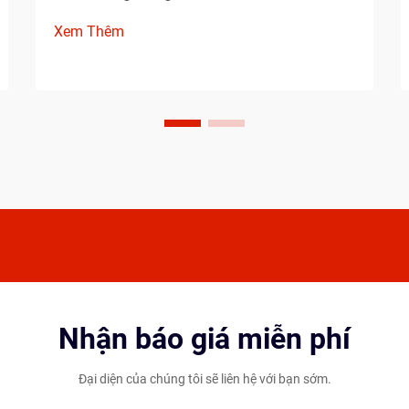
khả năng kiểm soát và trải nghiệm chơi
Xem Thêm
tổng thể của bạn. Khi lựa chọn giữa các
cây vợt bóng bàn nhẹ và các lựa chọn
nặng hơn, người chơi phải cân nhắc
phong cách chơi, thể trạng...
Nhận báo giá miễn phí
Đại diện của chúng tôi sẽ liên hệ với bạn sớm.