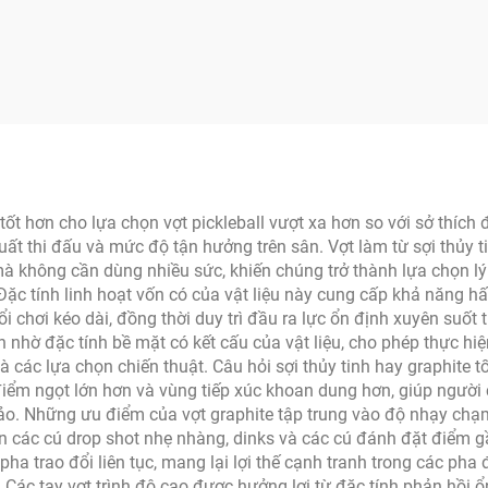
Mẫu TR009 Vợt
đúc nhiệt, độ dày
kleball Sợi Carbon
16mm, viền xốp EV
m Có Viền Bảo vệ
carbon, đạt chứng
USAPA, bán buôn t
máy
 tốt hơn cho lựa chọn vợt pickleball vượt xa hơn so với sở thích
suất thi đấu và mức độ tận hưởng trên sân. Vợt làm từ sợi thủy
 không cần dùng nhiều sức, khiến chúng trở thành lựa chọn lý 
c tính linh hoạt vốn có của vật liệu này cung cấp khả năng hấp
 chơi kéo dài, đồng thời duy trì đầu ra lực ổn định xuyên suốt t
n nhờ đặc tính bề mặt có kết cấu của vật liệu, cho phép thực hi
các lựa chọn chiến thuật. Câu hỏi sợi thủy tinh hay graphite tốt
điểm ngọt lớn hơn và vùng tiếp xúc khoan dung hơn, giúp người
o. Những ưu điểm của vợt graphite tập trung vào độ nhạy chạ
n các cú drop shot nhẹ nhàng, dinks và các cú đánh đặt điểm gầ
a trao đổi liên tục, mang lại lợi thế cạnh tranh trong các pha
. Các tay vợt trình độ cao được hưởng lợi từ đặc tính phản hồi 