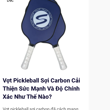
Dec
De
Vợt Pickleball Sợi Carbon Cải
Vợt
Thiện Sức Mạnh Và Độ Chính
So 
Xác Như Thế Nào?
Th
Vợt pickleball sợi carbon đã cách mạng
Bộ m