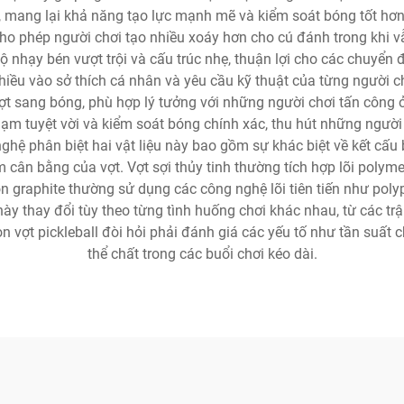
dệt, mang lại khả năng tạo lực mạnh mẽ và kiểm soát bóng tốt h
 cho phép người chơi tạo nhiều xoáy hơn cho cú đánh trong khi vẫ
 nhạy bén vượt trội và cấu trúc nhẹ, thuận lợi cho các chuyển độ
 nhiều vào sở thích cá nhân và yêu cầu kỹ thuật của từng người c
vợt sang bóng, phù hợp lý tưởng với những người chơi tấn công 
ạm tuyệt vời và kiểm soát bóng chính xác, thu hút những người 
hệ phân biệt hai vật liệu này bao gồm sự khác biệt về kết cấu 
cân bằng của vợt. Vợt sợi thủy tinh thường tích hợp lõi polym
ọn graphite thường sử dụng các công nghệ lõi tiên tiến như pol
ày thay đổi tùy theo từng tình huống chơi khác nhau, từ các trận
ọn vợt pickleball đòi hỏi phải đánh giá các yếu tố như tần suất c
thể chất trong các buổi chơi kéo dài.