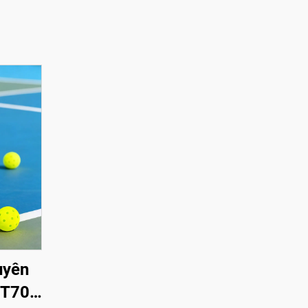
uyên
y T700