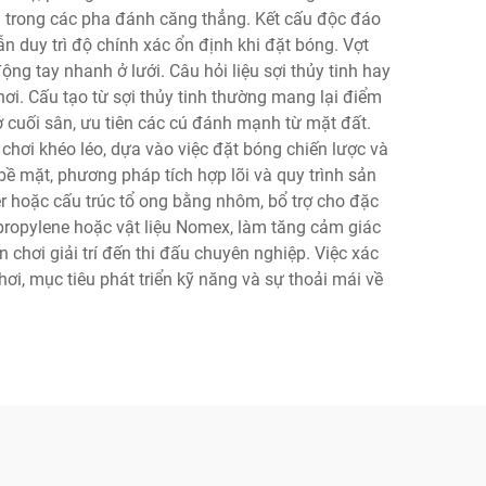
ơn trong các pha đánh căng thẳng. Kết cấu độc đáo
n duy trì độ chính xác ổn định khi đặt bóng. Vợt
ng tay nhanh ở lưới. Câu hỏi liệu sợi thủy tinh hay
hơi. Cấu tạo từ sợi thủy tinh thường mang lại điểm
ở cuối sân, ưu tiên các cú đánh mạnh từ mặt đất.
chơi khéo léo, dựa vào việc đặt bóng chiến lược và
bề mặt, phương pháp tích hợp lõi và quy trình sản
er hoặc cấu trúc tổ ong bằng nhôm, bổ trợ cho đặc
ypropylene hoặc vật liệu Nomex, làm tăng cảm giác
 chơi giải trí đến thi đấu chuyên nghiệp. Việc xác
hơi, mục tiêu phát triển kỹ năng và sự thoải mái về