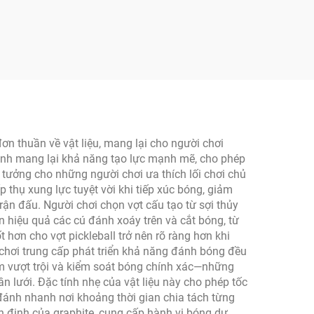
 14mm
A, sợi
 nhận
ừ nhà
 đơn thuần về vật liệu, mang lại cho người chơi
 tinh mang lại khả năng tạo lực mạnh mẽ, cho phép
tưởng cho những người chơi ưa thích lối chơi chủ
 thụ xung lực tuyệt vời khi tiếp xúc bóng, giảm
rận đấu. Người chơi chọn vợt cấu tạo từ sợi thủy
ện hiệu quả các cú đánh xoáy trên và cắt bóng, từ
 hơn cho vợt pickleball trở nên rõ ràng hơn khi
 chơi trung cấp phát triển khả năng đánh bóng đều
m vượt trội và kiểm soát bóng chính xác—những
n lưới. Đặc tính nhẹ của vật liệu này cho phép tốc
 đánh nhanh nơi khoảng thời gian chia tách từng
ổn định của graphite, cung cấp hành vi bóng dự