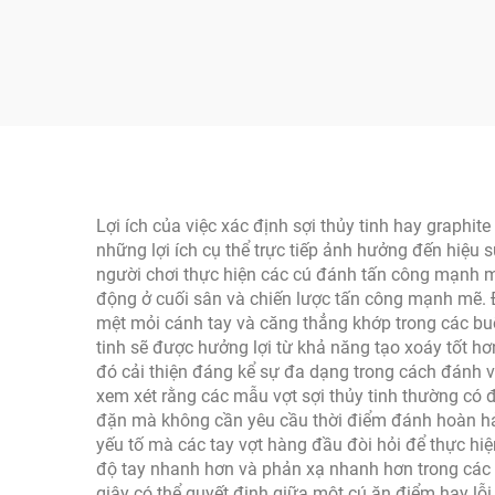
Ngoài trời Sợi Carbon
Bền với Logo Tùy chỉnh
Pic
Được chứng nhận
16m
USAPA Thermoformed
Lõi tổ ong PP
Lợi ích của việc xác định sợi thủy tinh hay graphite
những lợi ích cụ thể trực tiếp ảnh hưởng đến hiệu 
người chơi thực hiện các cú đánh tấn công mạnh mà
động ở cuối sân và chiến lược tấn công mạnh mẽ. Đặ
mệt mỏi cánh tay và căng thẳng khớp trong các buổi
tinh sẽ được hưởng lợi từ khả năng tạo xoáy tốt hơ
đó cải thiện đáng kể sự đa dạng trong cách đánh và 
xem xét rằng các mẫu vợt sợi thủy tinh thường có 
đặn mà không cần yêu cầu thời điểm đánh hoàn hả
yếu tố mà các tay vợt hàng đầu đòi hỏi để thực hiệ
độ tay nhanh hơn và phản xạ nhanh hơn trong các ph
giây có thể quyết định giữa một cú ăn điểm hay lỗi