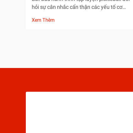
hỏi sự cân nhắc cẩn thận các yếu tố cơ
bản sẽ định hình sự phát triển của bạn với
Xem Thêm
tư cách là một vận động viên. Việc hiểu rõ
những yếu tố thiết yếu trước khi bước lên
sân có thể giúp đẩy nhanh đáng kể tiến
độ của bạn...