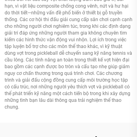
hạn, vì vật liệu composite chống cong vênh, nứt và hư hại
do thời tiết—những vấn đề phổ biến ở thiết bị gỗ truyền
thống. Các cơ hội thi đấu giải cung cấp sân chơi cạnh cạnh
cho những người chơi nghiêm túc, trong khi các định dạng
giải trí đáp ứng những người tham gia không chuyên tìm
kiếm các hình thức vận động vui nhộn. Lợi ích trong việc
tập luyện bổ trợ cho các môn thể thao khác, vì kỹ thuật
dùng vợt trong pickleball dễ chuyển sang kỹ năng tennis và
cầu lông. Các tính năng an toàn trong thiết kế vợt hiện đại
bao gồm các cạnh được bo tròn và cấu tạo nhẹ giúp giảm
nguy cơ chấn thương trong quá trình chơi. Các chương
trình và giải đấu cộng đồng cung cấp môi trường học tập
có cấu trúc, nơi những người yêu thích vợt và pickleball có
thể phát triển kỹ năng một cách tiến bộ trong khi xây dựng
những tình bạn lâu dài thông qua trải nghiệm thể thao
chung.