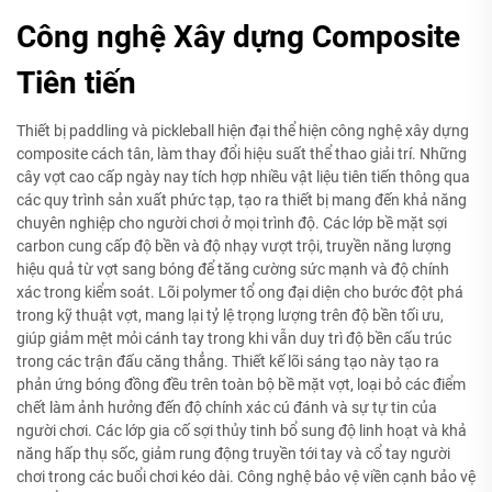
Công nghệ Xây dựng Composite
Tiên tiến
Thiết bị paddling và pickleball hiện đại thể hiện công nghệ xây dựng
composite cách tân, làm thay đổi hiệu suất thể thao giải trí. Những
cây vợt cao cấp ngày nay tích hợp nhiều vật liệu tiên tiến thông qua
các quy trình sản xuất phức tạp, tạo ra thiết bị mang đến khả năng
chuyên nghiệp cho người chơi ở mọi trình độ. Các lớp bề mặt sợi
carbon cung cấp độ bền và độ nhạy vượt trội, truyền năng lượng
hiệu quả từ vợt sang bóng để tăng cường sức mạnh và độ chính
xác trong kiểm soát. Lõi polymer tổ ong đại diện cho bước đột phá
trong kỹ thuật vợt, mang lại tỷ lệ trọng lượng trên độ bền tối ưu,
giúp giảm mệt mỏi cánh tay trong khi vẫn duy trì độ bền cấu trúc
trong các trận đấu căng thẳng. Thiết kế lõi sáng tạo này tạo ra
phản ứng bóng đồng đều trên toàn bộ bề mặt vợt, loại bỏ các điểm
chết làm ảnh hưởng đến độ chính xác cú đánh và sự tự tin của
người chơi. Các lớp gia cố sợi thủy tinh bổ sung độ linh hoạt và khả
năng hấp thụ sốc, giảm rung động truyền tới tay và cổ tay người
chơi trong các buổi chơi kéo dài. Công nghệ bảo vệ viền cạnh bảo vệ