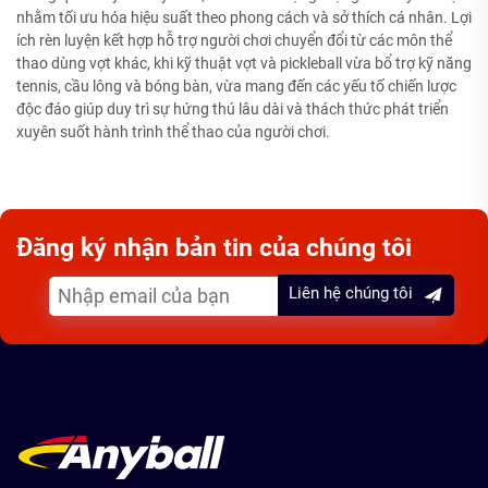
nhằm tối ưu hóa hiệu suất theo phong cách và sở thích cá nhân. Lợi
ích rèn luyện kết hợp hỗ trợ người chơi chuyển đổi từ các môn thể
thao dùng vợt khác, khi kỹ thuật vợt và pickleball vừa bổ trợ kỹ năng
tennis, cầu lông và bóng bàn, vừa mang đến các yếu tố chiến lược
độc đáo giúp duy trì sự hứng thú lâu dài và thách thức phát triển
xuyên suốt hành trình thể thao của người chơi.
Đăng ký nhận bản tin của chúng tôi
Liên hệ chúng tôi