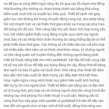
ưu để tạo ra vùng điểm ngọt rộng rãi, bỏ qua các lỗi chạm nhẹ đồng
thời thưởng cho những cú chạm bóng chính xác bằng khả năng
kiểm soát vượt trội và truyền lực hiệu quả. Thiết kế cạnh vát giúp
giảm lực cản không khí trong chuyển động vung vợt, cho phép tăng
tốc vợt nhanh hơn và cải thiện thời gian phản xạ trong các pha trao
đổi bóng tốc độ cao. Tính năng hấp thụ sốc được tích hợp trong cấu
trúc vợt nhằm giảm thiểu rung động truyền qua cánh tay người
chơi, bảo vệ các khớp khỏi chấn thương do căng thẳng lặp lại có thể
phát triển theo thời gian. Các thông số về chiều dài cán vợt phù hợp
với nhiều kiểu cầm nắm và sở thích chơi khác nhau, từ những người
có nền tảng quần vợt truyền thống đến những người đang phát
triển kỹ thuật riêng biệt cho môn pickleball. Vật liệu bề mặt cung cấp
hệ số ma sát tối ưu để tiếp xúc bóng đáng tin cậy, đồng thời dễ dàng
làm sạch và bảo trì giữa các buổi chơi. Khả năng chịu nhiệt độ đảm
bảo đặc tính hiệu suất ổn định trong các điều kiện thời tiết theo
mùa, ngăn ngừa cong vênh hoặc suy giảm hiệu suất ảnh hưởng
đến sự tự tin của người chơi. Thiết kế điểm cân bằng tạo ra đặc tính
xử lý trung tính, phù hợp cả với những người chơi tấn công ở lưới lẫn
những tay chơi phòng thủ chiến thuật ở cuối sân. Những yếu tố
công thái học này giúp môn paddle và pickleball trở nên dễ tiếp cận
hơn đối với người chơi có hạn chế về thể chất, đồng thời nâng cao