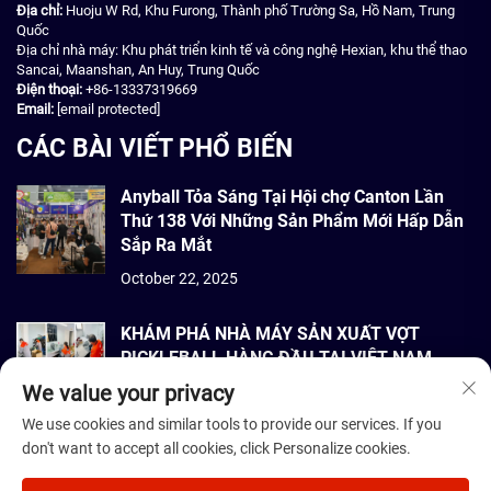
Địa chỉ:
Huoju W Rd, Khu Furong, Thành phố Trường Sa, Hồ Nam, Trung
Quốc
Địa chỉ nhà máy: Khu phát triển kinh tế và công nghệ Hexian, khu thể thao
Sancai, Maanshan, An Huy, Trung Quốc
Điện thoại:
+86-13337319669
Email:
[email protected]
CÁC BÀI VIẾT PHỔ BIẾN
Anyball Tỏa Sáng Tại Hội chợ Canton Lần
Thứ 138 Với Những Sản Phẩm Mới Hấp Dẫn
Sắp Ra Mắt
October 22, 2025
KHÁM PHÁ NHÀ MÁY SẢN XUẤT VỢT
PICKLEBALL HÀNG ĐẦU TẠI VIỆT NAM
We value your privacy
September 22, 2025
We use cookies and similar tools to provide our services. If you
don't want to accept all cookies, click Personalize cookies.
Bản quyền © 2026 Dmantis Sports Goods Co., Ltd. Bắc Kinh Bảo lưu mọi
quyền. -
Chính sách bảo mật