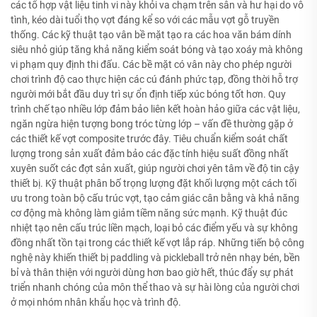
các tổ hợp vật liệu tinh vi này khỏi va chạm trên sân và hư hại do vô
tình, kéo dài tuổi thọ vợt đáng kể so với các mẫu vợt gỗ truyền
thống. Các kỹ thuật tạo vân bề mặt tạo ra các hoa văn bám dính
siêu nhỏ giúp tăng khả năng kiểm soát bóng và tạo xoáy mà không
vi phạm quy định thi đấu. Các bề mặt có vân này cho phép người
chơi trình độ cao thực hiện các cú đánh phức tạp, đồng thời hỗ trợ
người mới bắt đầu duy trì sự ổn định tiếp xúc bóng tốt hơn. Quy
trình chế tạo nhiều lớp đảm bảo liên kết hoàn hảo giữa các vật liệu,
ngăn ngừa hiện tượng bong tróc từng lớp – vấn đề thường gặp ở
các thiết kế vợt composite trước đây. Tiêu chuẩn kiểm soát chất
lượng trong sản xuất đảm bảo các đặc tính hiệu suất đồng nhất
xuyên suốt các đợt sản xuất, giúp người chơi yên tâm về độ tin cậy
thiết bị. Kỹ thuật phân bố trọng lượng đặt khối lượng một cách tối
ưu trong toàn bộ cấu trúc vợt, tạo cảm giác cân bằng và khả năng
cơ động mà không làm giảm tiềm năng sức mạnh. Kỹ thuật đúc
nhiệt tạo nên cấu trúc liền mạch, loại bỏ các điểm yếu và sự không
đồng nhất tồn tại trong các thiết kế vợt lắp ráp. Những tiến bộ công
nghệ này khiến thiết bị paddling và pickleball trở nên nhạy bén, bền
bỉ và thân thiện với người dùng hơn bao giờ hết, thúc đẩy sự phát
triển nhanh chóng của môn thể thao và sự hài lòng của người chơi
ở mọi nhóm nhân khẩu học và trình độ.