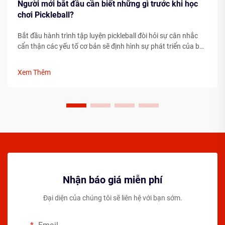
Người mới bắt đầu cần biết những gì trước khi học
chơi Pickleball?
Bắt đầu hành trình tập luyện pickleball đòi hỏi sự cân nhắc
cẩn thận các yếu tố cơ bản sẽ định hình sự phát triển của bạn
với tư cách là một vận động viên. Việc hiểu rõ những yếu tố
thiết yếu trước khi bước lên sân có thể giúp đẩy nhanh đáng
Xem Thêm
kể tiến độ của bạn...
Nhận báo giá miễn phí
Đại diện của chúng tôi sẽ liên hệ với bạn sớm.