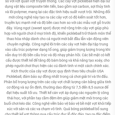
so với vợt quần vợt truyền thống. Các cây vợt pickleball hiện đại sử
dụng vật liệu composite tiên tiến, bao gồm sợi carbon, sợi thủy tinh
và lõi polymer, mang lại các đặc tính hiệu suất vượt trội. Những đổi
mới công nghệ này tạo ra các cây vợt có độ kiểm soát tốt hơn,
truyền lực mạnh mẽ và độ bền cao hơn so với các mẫu vợt gỗ trước
đây. Vùng ngọt (sweet spot) được mở rộng trên cây vợt giúp phù
hợp với người chơi ở mọi trình độ, khiến pickleball trở thành môn thể
thao hòa nhập dành cho cả người mới bắt đầu lẫn vận động viên
chuyên nghiệp. Công nghệ lõi trên các cây vợt hiện đại tập trung
vào cấu trúc polymer dạng tổ ong, giúp giảm trọng lượng trong khi
vẫn duy trì độ bền cấu trúc và độ nhạy phản hồi. Các bề mặt có kết
cấu được thiết kế để tăng độ bám bóng và khả năng tạo xoáy, cho
phép người chơi thực hiện các cú đánh tinh vi một cách chính xác.
Kích thước của cây vợt được quy định theo tiêu chuẩn USA
Pickleball, đảm bảo sự đồng nhất trong cả chơi giải trí và thi đấu.
Phân bố trọng lượng trên các cây vợt chất lượng cân bằng giữa tính
cơ động và sự ổn định, thường dao động từ 7,5 đến 8,5 ounce để
đạt hiệu suất tối ưu. Thiết kế cán vợt áp dụng các nguyên lý công
thái học, với phần tay cầm đệm êm giúp giảm mệt mỏi trong các
buổi chơi kéo dài. Công nghệ viền bảo vệ bảo vệ bề mặt vợt khỏi tiếp
xúc với sân và các va chạm vô tình. Quả bóng pickleball bổ sung
cho thiết kế vợt thông qua cấu trúc đục lỗ độc đáo, tạo ra đặc điểm