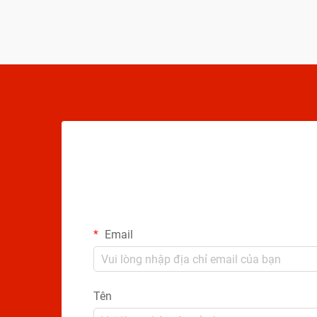
độ của bạn...
Email
Tên