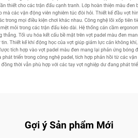
t cần thiết cho các trận đấu cạnh tranh. Lớp hoàn thiện màu đe
mà các vận động viên nghiêm túc đòi hỏi. Thiết kế đầu vợt hì
xác trong mọi điều kiện chơi khác nhau. Công nghệ lõi xốp tiên
 mệt mỏi trong các trận đấu kéo dài. Hệ thống cán cầm ergonomi
thẳng. Tối ưu hóa kết cấu bề mặt trên vợt padel màu đen mang
 tin. Thiết kế khí động học của vợt giúp giảm lực cản không khí
c tích hợp vào vợt padel màu đen mang lại phản ứng bóng đồ
à phát triển trong công nghệ padel, tích hợp phản hồi từ các v
 đồng thời vẫn phù hợp với các tay vợt nghiệp dư đang phát tri
Gợi ý Sản phẩm Mới