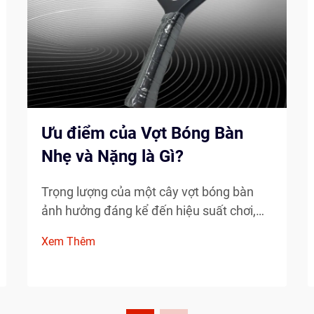
Ưu điểm của Vợt Bóng Bàn
Nhẹ và Nặng là Gì?
Trọng lượng của một cây vợt bóng bàn
ảnh hưởng đáng kể đến hiệu suất chơi,
khả năng kiểm soát và trải nghiệm chơi
Xem Thêm
tổng thể của bạn. Khi lựa chọn giữa các
cây vợt bóng bàn nhẹ và các lựa chọn
nặng hơn, người chơi phải cân nhắc
phong cách chơi, thể trạng...