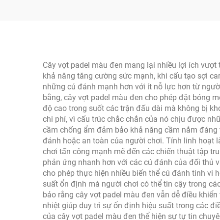
Pickleball Dụng cụ Tập
Đ
luyện và Giải trí Độ Bền
USA
Cao
Cây vợt padel màu đen mang lại nhiều lợi ích vượt t
khả năng tăng cường sức mạnh, khi cấu tạo sợi carb
những cú đánh mạnh hơn với ít nỗ lực hơn từ người 
bằng, cây vợt padel màu đen cho phép đặt bóng mộ
độ cao trong suốt các trận đấu dài mà không bị khó
chi phí, vì cấu trúc chắc chắn của nó chịu được nh
cầm chống ẩm đảm bảo khả năng cầm nắm đáng tin c
đánh hoặc an toàn của người chơi. Tính linh hoạt là
chơi tấn công mạnh mẽ đến các chiến thuật tập trun
phản ứng nhanh hơn với các cú đánh của đối thủ và
cho phép thực hiện nhiều biến thể cú đánh tinh vi 
suất ổn định mà người chơi có thể tin cậy trong cá
bảo rằng cây vợt padel màu đen vẫn dễ điều khiển t
nhiệt giúp duy trì sự ổn định hiệu suất trong các đ
của cây vợt padel màu đen thể hiện sự tự tin chuyê