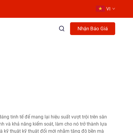
VI
Nhận Báo Giá
dáng tinh tế để mang lại hiệu suất vượt trội trên sân
nh và khả năng kiểm soát, làm cho nó trở thành lựa
và kỹ thuật kỹ thuật đổi mới nhằm tăng độ bền mà