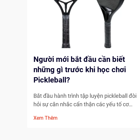
Người mới bắt đầu cần biết
những gì trước khi học chơi
Pickleball?
Bắt đầu hành trình tập luyện pickleball đòi
hỏi sự cân nhắc cẩn thận các yếu tố cơ
bản sẽ định hình sự phát triển của bạn với
Xem Thêm
tư cách là một vận động viên. Việc hiểu rõ
những yếu tố thiết yếu trước khi bước lên
sân có thể giúp đẩy nhanh đáng kể tiến