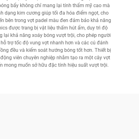
n bóng bẩy không chỉ mang lại tính thẩm mỹ cao mà
nh dạng kim cương giúp tối đa hóa điểm ngọt, cho
 tiến bên trong vợt padel màu đen đảm bảo khả năng
cs được trang bị vật liệu thấm hút ẩm, duy trì độ
 lại khả năng xoáy bóng vượt trội, cho phép người
, hỗ trợ tốc độ vung vợt nhanh hơn và các cú đánh
ng đều và kiểm soát hướng bóng tốt hơn. Thiết bị
ận động viên chuyên nghiệp nhằm tạo ra một cây vợt
ển mong muốn sở hữu đặc tính hiệu suất vượt trội.