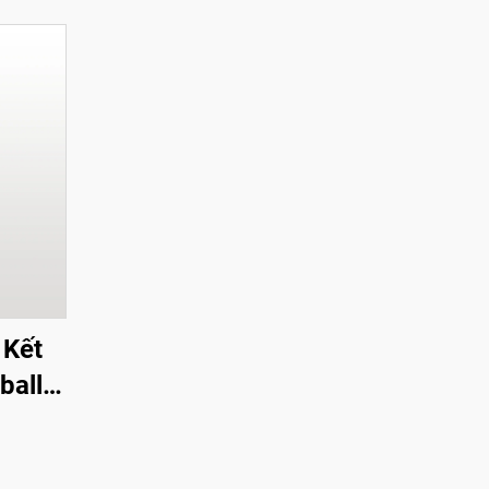
 Kết
ball
t
rbon