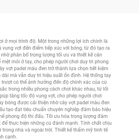
o vệ
i ở mọi trình độ. Một trong những lợi ích chính là
 vung vợt đến điểm tiếp xúc với bóng, từ đó tạo ra
 nhờ phân bố trọng lượng tối ưu và thiết kế cân
mệt mỏi ở tay, cho phép người chơi duy trì phong
ây vợt padel màu đen trở thành lựa chọn tiết kiệm
 dài mà vẫn duy trì hiệu suất ổn định. Hệ thống tay
 trượt có thể ảnh hưởng đến độ chính xác của cú
 sắc trong nhiều phong cách chơi khác nhau, từ lối
giúp tăng tốc độ vung vợt, cho phép người chơi
áy bóng được cải thiện nhờ cây vợt padel màu đen
. Cấu tạo đạt tiêu chuẩn chuyên nghiệp đảm bảo hiệu
 thể phong độ thi đấu. Tối ưu hóa trọng lượng đảm
ết để thực hiện những cú đánh mạnh. Tính chất chịu
 trong nhà và ngoài trời. Thiết kế thẩm mỹ tinh tế
nh cạnh.