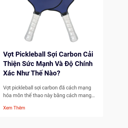
Vợt Pickleball Sợi Carbon Cải
Vợt
Thiện Sức Mạnh Và Độ Chính
So 
Xác Như Thế Nào?
Th
Vợt pickleball sợi carbon đã cách mạng
Bộ m
hóa môn thể thao này bằng cách mang
triể
đến cho người chơi khả năng kiểm soát,
đổi 
Xem Thêm
Xem
sức mạnh và độ chính xác chưa từng có.
Tron
Những chiếc vợt tiên tiến này kết hợp cấu
sự x
trúc nhẹ với độ bền vượt trội, khiến chúng
thác