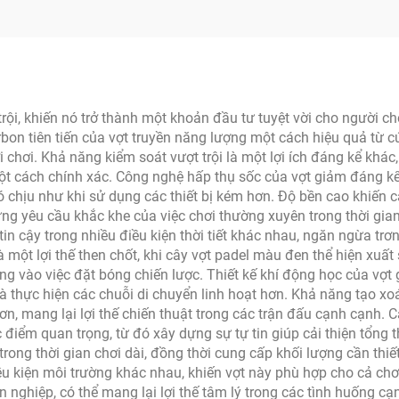
ược chứng nhận
16mm Có Viền Bả
PA Thermoformed
Lõi tổ ong PP
rội, khiến nó trở thành một khoản đầu tư tuyệt vời cho người chơ
on tiên tiến của vợt truyền năng lượng một cách hiệu quả từ cú
chơi. Khả năng kiểm soát vượt trội là một lợi ích đáng kể khác,
t cách chính xác. Công nghệ hấp thụ sốc của vợt giảm đáng kể 
 chịu như khi sử dụng các thiết bị kém hơn. Độ bền cao khiến c
ững yêu cầu khắc khe của việc chơi thường xuyên trong thời gian
ậy trong nhiều điều kiện thời tiết khác nhau, ngăn ngừa trơn
 một lợi thế then chốt, khi cây vợt padel màu đen thể hiện xuất
g vào việc đặt bóng chiến lược. Thiết kế khí động học của vợt 
 thực hiện các chuỗi di chuyển linh hoạt hơn. Khả năng tạo xo
hơn, mang lại lợi thế chiến thuật trong các trận đấu cạnh cạnh
c điểm quan trọng, từ đó xây dựng sự tự tin giúp cải thiện tổng
rong thời gian chơi dài, đồng thời cung cấp khối lượng cần thi
iều kiện môi trường khác nhau, khiến vợt này phù hợp cho cả chơi
n nghiệp, có thể mang lại lợi thế tâm lý trong các tình huống cạ