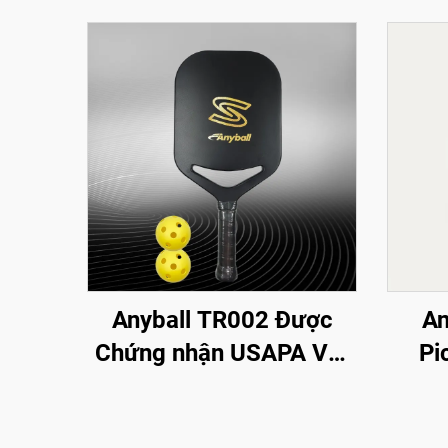
Anyball TR002 Được
An
Chứng nhận USAPA Vợt
Pi
Padel Sợi Carbon Toàn
Ngo
phần Dày 16mm Vợt
Bền 