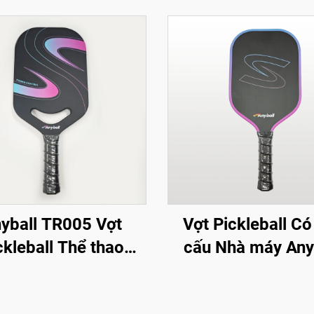
yball TR005 Vợt
Vợt Pickleball Có
ckleball Thể thao
cấu Nhà máy Any
ài trời Sợi Carbon
Mẫu TR009 Vợ
với Logo Tùy chỉnh
Pickleball Sợi Ca