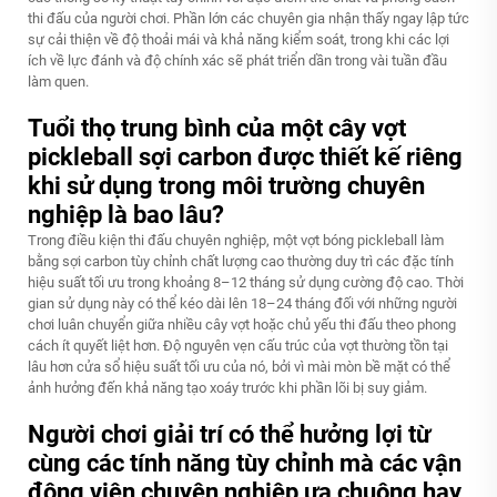
thi đấu của người chơi. Phần lớn các chuyên gia nhận thấy ngay lập tức
sự cải thiện về độ thoải mái và khả năng kiểm soát, trong khi các lợi
ích về lực đánh và độ chính xác sẽ phát triển dần trong vài tuần đầu
làm quen.
Tuổi thọ trung bình của một cây vợt
pickleball sợi carbon được thiết kế riêng
khi sử dụng trong môi trường chuyên
nghiệp là bao lâu?
Trong điều kiện thi đấu chuyên nghiệp, một vợt bóng pickleball làm
bằng sợi carbon tùy chỉnh chất lượng cao thường duy trì các đặc tính
hiệu suất tối ưu trong khoảng 8–12 tháng sử dụng cường độ cao. Thời
gian sử dụng này có thể kéo dài lên 18–24 tháng đối với những người
chơi luân chuyển giữa nhiều cây vợt hoặc chủ yếu thi đấu theo phong
cách ít quyết liệt hơn. Độ nguyên vẹn cấu trúc của vợt thường tồn tại
lâu hơn cửa sổ hiệu suất tối ưu của nó, bởi vì mài mòn bề mặt có thể
ảnh hưởng đến khả năng tạo xoáy trước khi phần lõi bị suy giảm.
Người chơi giải trí có thể hưởng lợi từ
cùng các tính năng tùy chỉnh mà các vận
động viên chuyên nghiệp ưa chuộng hay