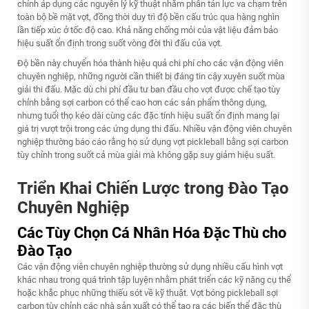
chỉnh áp dụng các nguyên lý kỹ thuật nhằm phân tán lực va chạm trên
toàn bộ bề mặt vợt, đồng thời duy trì độ bền cấu trúc qua hàng nghìn
lần tiếp xúc ở tốc độ cao. Khả năng chống mỏi của vật liệu đảm bảo
hiệu suất ổn định trong suốt vòng đời thi đấu của vợt.
Độ bền này chuyển hóa thành hiệu quả chi phí cho các vận động viên
chuyên nghiệp, những người cần thiết bị đáng tin cậy xuyên suốt mùa
giải thi đấu. Mặc dù chi phí đầu tư ban đầu cho vợt được chế tạo tùy
chỉnh bằng sợi carbon có thể cao hơn các sản phẩm thông dụng,
nhưng tuổi thọ kéo dài cùng các đặc tính hiệu suất ổn định mang lại
giá trị vượt trội trong các ứng dụng thi đấu. Nhiều vận động viên chuyên
nghiệp thường báo cáo rằng họ sử dụng vợt pickleball bằng sợi carbon
tùy chỉnh trong suốt cả mùa giải mà không gặp suy giảm hiệu suất.
Triển Khai Chiến Lược trong Đào Tạo
Chuyên Nghiệp
Các Tùy Chọn Cá Nhân Hóa Đặc Thù cho
Đào Tạo
Các vận động viên chuyên nghiệp thường sử dụng nhiều cấu hình vợt
khác nhau trong quá trình tập luyện nhằm phát triển các kỹ năng cụ thể
hoặc khắc phục những thiếu sót về kỹ thuật.
Vợt bóng pickleball sợi
carbon tùy chỉnh
các nhà sản xuất có thể tạo ra các biến thể đặc thù