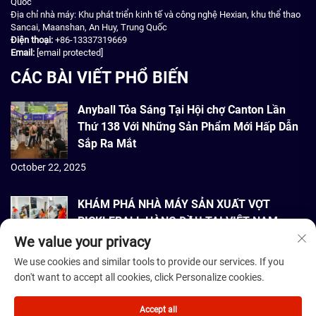
Quốc
Địa chỉ nhà máy: Khu phát triển kinh tế và công nghệ Hexian, khu thể thao
Sancai, Maanshan, An Huy, Trung Quốc
Điện thoại:
+86-13337319669
Email:
[email protected]
CÁC BÀI VIẾT PHỔ BIẾN
Anyball Tỏa Sáng Tại Hội chợ Canton Lần
Thứ 138 Với Những Sản Phẩm Mới Hấp Dẫn
Sắp Ra Mắt
October 22, 2025
KHÁM PHÁ NHÀ MÁY SẢN XUẤT VỢT
PICKLEBALL HÀNG ĐẦU TẠI VIỆT NAM
We value your privacy
September 22, 2025
We use cookies and similar tools to provide our services. If you
don't want to accept all cookies, click Personalize cookies.
Bản quyền © 2026 Dmantis Sports Goods Co., Ltd. Bắc Kinh Bảo lưu mọi
quyền. -
Chính sách bảo mật
Accept all