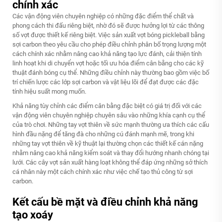
chính xác
Các vận động viên chuyên nghiệp có những đặc điểm thể chất và
phong cách thi đấu riêng biệt, nhờ đó sẽ được hưởng lợi từ các thông
số vợt được thiết kế riêng biệt. Việc sản xuất vợt bóng pickleball bằng
sợi carbon theo yêu cầu cho phép điều chỉnh phân bố trọng lượng một
cách chính xác nhằm nâng cao khả năng tạo lực đánh, cải thiện tính
linh hoạt khi di chuyển vợt hoặc tối ưu hóa điểm cân bằng cho các kỹ
thuật đánh bóng cụ thể. Những điều chỉnh này thường bao gồm việc bố
trí chiến lược các lớp sợi carbon và vật liệu lõi để đạt được các đặc
tính hiệu suất mong muốn.
Khả năng tùy chỉnh các điểm cân bằng đặc biệt có giá trị đối với các
vận động viên chuyên nghiệp chuyên sâu vào những khía cạnh cụ thể
của trò chơi. Những tay vợt thiên về sức mạnh thường ưa thích các cấu
hình đầu nặng để tăng đà cho những cú đánh mạnh mẽ, trong khi
những tay vợt thiên về kỹ thuật lại thường chọn các thiết kế cán nặng
nhằm nâng cao khả năng kiểm soát và thay đổi hướng nhanh chóng tại
lưới. Các cây vợt sản xuất hàng loạt không thể đáp ứng những sở thích
cá nhân này một cách chính xác như việc chế tạo thủ công từ sợi
carbon.
Kết cấu bề mặt và điều chỉnh khả năng
tạo xoáy