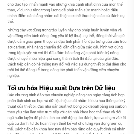
cho đào tạo, nhấn mạnh vào những khía cạnh nhất định của môn thể
thao, ví dụ như tăng trọng lượng để phát triển sức mạnh hoặc điều
chỉnh điểm cân bằng nhằm cải thiện cơ chế thực hiện các cú đánh cụ
thể.
Những cây vợt dùng trong tập luyện này cho phép huấn luyện viên và
vận động viên tách riêng từng yếu tố kỹ thuật cụ thể, đồng thời vẫn giữ
được cảm giác quen thuộc và đặc tính phản hồi đặc trưng của cấu trúc
sợi carbon. Khả năng chuyển đổi dần dần giữa các cấu hình vợt dùng
trong tập luyện và vợt thi đấu đảm bảo rằng việc phát triển kỹ năng
được chuyển hóa hiệu quả sang thành tích thi đấu tại các giải đấu.
Cách tiếp cận có hệ thống này đối với việc sử dụng thiết bị đại diện cho
một lợi thế đáng kể trong công tác phát triển vận động viên chuyên
nghiệp.
Tối ưu hóa Hiệu suất Dựa trên Dữ liệu
Các chương trình đào tạo chuyên nghiệp nâng cao ngày càng tích hợp
phân tích sinh cơ học và dữ liệu hiệu suất nhằm tối ưu hóa thông số kỹ
thuật của thiết bị. Các nhà sản xuất vợt bóng pickleball bằng sợi carbon
theo yêu cầu làm việc trực tiếp với các nhà khoa học thể thao và đội
ngũ huấn luyện để phân tích cơ chế động tác đánh, lực va chạm và kết
quả cú đánh, từ đó hoàn thiện thiết kế vợt cho từng vận động viên cụ
thể. Cách tiếp cận khoa học này đảm bảo rằng các quyết định cá nhân