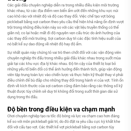
Các giải đấu chuyên nghiệp diễn ra trong nhiều điều kiện môi trường
khác nhau, từ các địa điểm ven biển ẩm ướt đến những khu vực núi
cao khô ráo với nhiệt độ và độ cao thay đổi. Việc chế tạo vợt bóng
pickleball bằng sợi carbon theo yêu cầu thể hiện khả năng ổn định vượt
trội trong những điều kiện này so với các vật liệu truyền thống có thể
giãn nở, co lại hoặc mất đi độ nguyên vẹn cấu trúc do ảnh hưởng của
các thay đổi môi trường. Sợi carbon duy trì các đặc tính hiệu suất của
nó bất kể sự dao động về nhiệt độ hay độ ẩm.
Sự nhất quán này chứng tỏ vai trò then chốt đối với các vận động viên
chuyên nghiệp thi đấu trong nhiều giải đấu khác nhau trong suốt mùa
giải tại các khu vực địa lý khác nhau. Độ tin cậy của thiết bị loại bỏ
những yếu tố biến đổi có thể ảnh hưởng đến thành tích, giúp vận động
viên tập trung toàn lực vào chiến lược và thực hiện kỹ thuật thay vì phải
điều chỉnh để bù đắp cho những thay đổi trong hành vi của vợt. Tính ổn
định về kích thước của sợi carbon cũng đảm bảo rằng các thông số kỹ
thuật được tùy chỉnh sẽ duy trì không đổi trong suốt thời gian dài sử
dụng trong thi đấu.
Độ bền trong điều kiện va chạm mạnh
Chơi chuyên nghiệp tạo ra tốc độ bóng và lực va chạm cao hơn đáng
kể so với môn pickleball giải trí, do đó đặt ra yêu cầu cực kỳ khắt khe
đối với cấu tạo vợt. Các thiết kế vợt pickleball bằng sợi carbon tùy