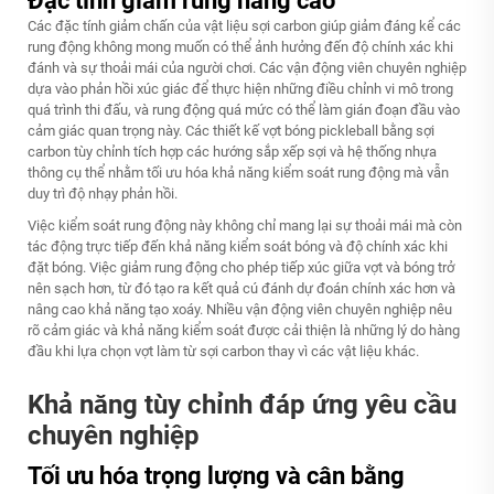
Đặc tính giảm rung nâng cao
Các đặc tính giảm chấn của vật liệu sợi carbon giúp giảm đáng kể các
rung động không mong muốn có thể ảnh hưởng đến độ chính xác khi
đánh và sự thoải mái của người chơi. Các vận động viên chuyên nghiệp
dựa vào phản hồi xúc giác để thực hiện những điều chỉnh vi mô trong
quá trình thi đấu, và rung động quá mức có thể làm gián đoạn đầu vào
cảm giác quan trọng này. Các thiết kế vợt bóng pickleball bằng sợi
carbon tùy chỉnh tích hợp các hướng sắp xếp sợi và hệ thống nhựa
thông cụ thể nhằm tối ưu hóa khả năng kiểm soát rung động mà vẫn
duy trì độ nhạy phản hồi.
Việc kiểm soát rung động này không chỉ mang lại sự thoải mái mà còn
tác động trực tiếp đến khả năng kiểm soát bóng và độ chính xác khi
đặt bóng. Việc giảm rung động cho phép tiếp xúc giữa vợt và bóng trở
nên sạch hơn, từ đó tạo ra kết quả cú đánh dự đoán chính xác hơn và
nâng cao khả năng tạo xoáy. Nhiều vận động viên chuyên nghiệp nêu
rõ cảm giác và khả năng kiểm soát được cải thiện là những lý do hàng
đầu khi lựa chọn vợt làm từ sợi carbon thay vì các vật liệu khác.
Khả năng tùy chỉnh đáp ứng yêu cầu
chuyên nghiệp
Tối ưu hóa trọng lượng và cân bằng