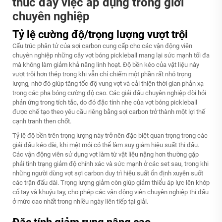
thúc đẩy việc áp dụng trong giới
chuyên nghiệp
Tỷ lệ cường độ/trọng lượng vượt trội
Cấu trúc phân tử của sợi carbon cung cấp cho các vận động viên
chuyên nghiệp những cây vợt bóng pickleball mang lại sức mạnh tối đa
mà không làm giảm khả năng linh hoạt. Độ bền kéo của vật liệu này
vượt trội hơn thép trong khi vẫn chỉ chiếm một phần rất nhỏ trọng
lượng, nhờ đó giúp tăng tốc độ vung vợt và cải thiện thời gian phản xạ
trong các pha bóng cường độ cao. Các giải đấu chuyên nghiệp đòi hỏi
phản ứng trong tích tắc, do đó đặc tính nhẹ của vợt bóng pickleball
được chế tạo theo yêu cầu riêng bằng sợi carbon trở thành một lợi thế
cạnh tranh then chốt.
Tỷ lệ độ bền trên trọng lượng này trở nên đặc biệt quan trọng trong các
giải đấu kéo dài, khi mệt mỏi có thể làm suy giảm hiệu suất thi đấu.
Các vận động viên sử dụng vợt làm từ vật liệu nặng hơn thường gặp
phải tình trạng giảm độ chính xác và sức mạnh ở các set sau, trong khi
những người dùng vợt sợi carbon duy trì hiệu suất ổn định xuyên suốt
các trận đấu dài. Trọng lượng giảm còn giúp giảm thiểu áp lực lên khớp
cổ tay và khuỷu tay, cho phép các vận động viên chuyên nghiệp thi đấu
ở mức cao nhất trong nhiều ngày liên tiếp tại giải.