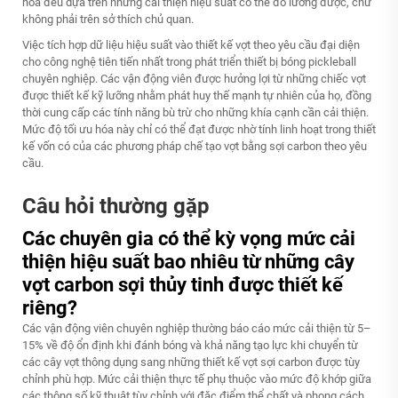
hóa đều dựa trên những cải thiện hiệu suất có thể đo lường được, chứ
không phải trên sở thích chủ quan.
Việc tích hợp dữ liệu hiệu suất vào thiết kế vợt theo yêu cầu đại diện
cho công nghệ tiên tiến nhất trong phát triển thiết bị bóng pickleball
chuyên nghiệp. Các vận động viên được hưởng lợi từ những chiếc vợt
được thiết kế kỹ lưỡng nhằm phát huy thế mạnh tự nhiên của họ, đồng
thời cung cấp các tính năng bù trừ cho những khía cạnh cần cải thiện.
Mức độ tối ưu hóa này chỉ có thể đạt được nhờ tính linh hoạt trong thiết
kế vốn có của các phương pháp chế tạo vợt bằng sợi carbon theo yêu
cầu.
Câu hỏi thường gặp
Các chuyên gia có thể kỳ vọng mức cải
thiện hiệu suất bao nhiêu từ những cây
vợt carbon sợi thủy tinh được thiết kế
riêng?
Các vận động viên chuyên nghiệp thường báo cáo mức cải thiện từ 5–
15% về độ ổn định khi đánh bóng và khả năng tạo lực khi chuyển từ
các cây vợt thông dụng sang những thiết kế vợt sợi carbon được tùy
chỉnh phù hợp. Mức cải thiện thực tế phụ thuộc vào mức độ khớp giữa
các thông số kỹ thuật tùy chỉnh với đặc điểm thể chất và phong cách