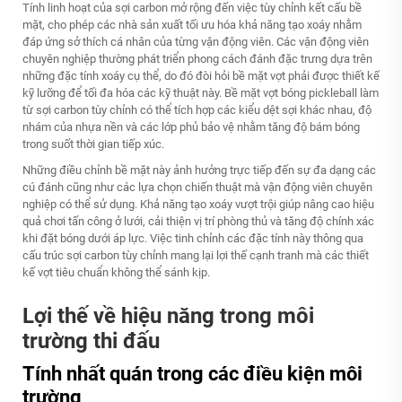
Tính linh hoạt của sợi carbon mở rộng đến việc tùy chỉnh kết cấu bề
mặt, cho phép các nhà sản xuất tối ưu hóa khả năng tạo xoáy nhằm
đáp ứng sở thích cá nhân của từng vận động viên. Các vận động viên
chuyên nghiệp thường phát triển phong cách đánh đặc trưng dựa trên
những đặc tính xoáy cụ thể, do đó đòi hỏi bề mặt vợt phải được thiết kế
kỹ lưỡng để tối đa hóa các kỹ thuật này. Bề mặt vợt bóng pickleball làm
từ sợi carbon tùy chỉnh có thể tích hợp các kiểu dệt sợi khác nhau, độ
nhám của nhựa nền và các lớp phủ bảo vệ nhằm tăng độ bám bóng
trong suốt thời gian tiếp xúc.
Những điều chỉnh bề mặt này ảnh hưởng trực tiếp đến sự đa dạng các
cú đánh cũng như các lựa chọn chiến thuật mà vận động viên chuyên
nghiệp có thể sử dụng. Khả năng tạo xoáy vượt trội giúp nâng cao hiệu
quả chơi tấn công ở lưới, cải thiện vị trí phòng thủ và tăng độ chính xác
khi đặt bóng dưới áp lực. Việc tinh chỉnh các đặc tính này thông qua
cấu trúc sợi carbon tùy chỉnh mang lại lợi thế cạnh tranh mà các thiết
kế vợt tiêu chuẩn không thể sánh kịp.
Lợi thế về hiệu năng trong môi
trường thi đấu
Tính nhất quán trong các điều kiện môi
trường