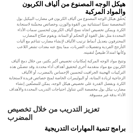
هيكل الوجه المصنوع من ألياف الكربون
والمواد المركبة
يُحقِّق هيكل الوجه المصنوع من ألياف الكربون في مضارب البيكيل بول
المخصصة نسبًا استثنائية بين القوة والوزن، وخصائص محسَّنة لاستجابة
الكرة. ويمكن تخصيص اتجاه نسج ألياف الكربون لتحسين سمات الأداء
المحددة مثل نقل القوة أو التحكم أو المتانة. ويقوم صنّاع المضارب
المحترفون بتعديل أنماط ترتيب الألياف لإنشاء مضارب تتناغم مع آليات
التأرجح الفردية وتفضيلات الضربات، مما ينتج عنه معدات تشعر اللاعب
وكأنها امتدادٌ طبيعيٌّ لتقنيته.
وتتيح مواد الوجه المركبة إمكانيات تخصيص أكبر بكثير، من خلال دمج ألياف
الكربون مع مواد متقدمة أخرى لتحقيق أهداف أداء محددة. وقد تتضمَّن هذه
التركيبات الهجينة الجرافيت لتحسين الإحساس بالمضرب، أو الألياف
الزجاجية لزيادة المتانة، أو البوليمرات الخاصة لمنح خصائص فريدة لاستجابة
الكرة. وبفضل القدرة على تخصيص هيكل الوجه، يمكن للمصنِّعين إنشاء
مضارب بيكل بول مخصصة
التي تتناول احتياجات التدريب المحددة والأهداف
الأداء بدقة غير مسبوقة.
تعزيز التدريب من خلال تخصيص
المضرب
برامج تنمية المهارات التدريجية