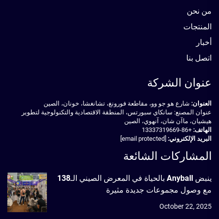
من نحن
المنتجات
أخبار
اتصل بنا
عنوان الشركة
العنوان:
شارع هو جو وو، مقاطعة فورونغ، تشانغشا، خونان، الصين
عنوان المصنع: سانكاي سبورتس، المنطقة الاقتصادية والتكنولوجية لتطوير
هيشيان، ماآن شان، آنهوي، الصين
الهاتف:
+86-13337319669
البريد الإلكتروني:
[email protected]
المشاركات الشائعة
ينبض Anyball بالحياة في المعرض الصيني الـ138
مع وصول مجموعات جديدة مثيرة
October 22, 2025