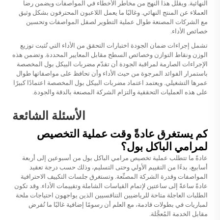
النهائية. ويقلل هذا النهج من مخاطر الأخطاء في المواصفات ويضمن رضا
العملاء عن المنتج النهائي. وغالبًا ما يعمل اللاعبون المحترفون بشكل وثيق
مع الشركات المصنعة طوال عملية التطوير لصقل المواصفات وتحسين
خصائص الأداء.
تشمل إجراءات ضمان الجودة اختبارات التحقق من الأداء التي تُثبت توزيع
الوزن ونقاط التوازن وخصائص السطح مقابل المعايير المحددة. وتضمن هذه
الإجراءات الصارمة لمراقبة الجودة أن تقدّم مضربات البيكل بول المخصصة
باستمرار الفوائد المرجوة من حيث الأداء وأن تحافظ على مواصفاتها طوال
عمرها التشغيلي. ويعتمد اعتماد مضربات البيكل بول المخصصة اعتمادًا كبيرًا
على هذه العمليات التحققية والتزام الشركة المصنعة بالدقة والجودة.
الأسئلة الشائعة
كم يستغرق عادةً وقت عملية التخصيص
لمرامي الباكل بول؟
عادةً ما تتطلب عملية تخصيص مرامي الباكل بول من أسبوعين إلى أربعة
أسابيع، بدءًا من التقييم الأولي وحتى التسليم، وذلك حسب درجة تعقيد
المواصفات وقدرة الشركة المصنِّعة. وتستغرق جلسات التكييف الاحترافية
عادةً ساعةً إلى ساعتين لإتمام القياسات الشاملة وتقييمات الأداء. وقد تكون
الطلبات العاجلة متاحة للرياضيين التنافسيين الذين يواجهون احتياجات ملحة
لمباريات في بطولات قادمة، مع العلم أن رسومًا إضافية غالبًا ما تُفرض
مقابل الخدمة المُعجَّلة.