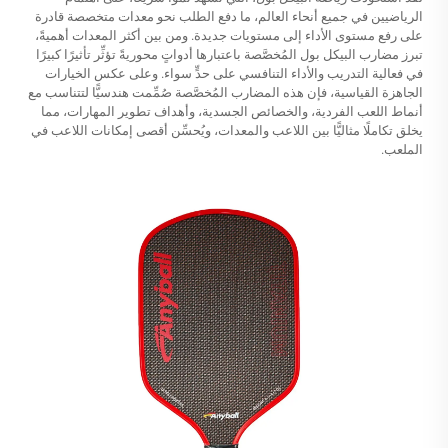
الرياضيين في جميع أنحاء العالم، ما دفع الطلب نحو معدات متخصصة قادرة
على رفع مستوى الأداء إلى مستويات جديدة. ومن بين أكثر المعدات أهميةً،
تبرز مضارب البيكل بول المُخصَّصة باعتبارها أدواتٍ محوريةً تؤثِّر تأثيرًا كبيرًا
في فعالية التدريب والأداء التنافسي على حدٍّ سواء. وعلى عكس الخيارات
الجاهزة القياسية، فإن هذه المضارب المُخصَّصة صُمِّمت هندسيًّا لتتناسب مع
أنماط اللعب الفردية، والخصائص الجسدية، وأهداف تطوير المهارات، مما
يخلق تكاملًا مثاليًّا بين اللاعب والمعدات، ويُحسِّن أقصى إمكانات اللاعب في
الملعب.