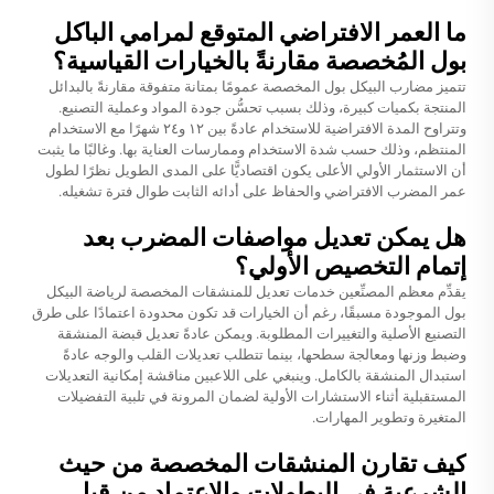
ما العمر الافتراضي المتوقع لمرامي الباكل
بول المُخصصة مقارنةً بالخيارات القياسية؟
تتميز مضارب البيكل بول المخصصة عمومًا بمتانة متفوقة مقارنةً بالبدائل
المنتجة بكميات كبيرة، وذلك بسبب تحسُّن جودة المواد وعملية التصنيع.
وتتراوح المدة الافتراضية للاستخدام عادةً بين ١٢ و٢٤ شهرًا مع الاستخدام
المنتظم، وذلك حسب شدة الاستخدام وممارسات العناية بها. وغالبًا ما يثبت
أن الاستثمار الأولي الأعلى يكون اقتصاديًّا على المدى الطويل نظرًا لطول
عمر المضرب الافتراضي والحفاظ على أدائه الثابت طوال فترة تشغيله.
هل يمكن تعديل مواصفات المضرب بعد
إتمام التخصيص الأولي؟
يقدِّم معظم المصنِّعين خدمات تعديل للمنشقات المخصصة لرياضة البيكل
بول الموجودة مسبقًا، رغم أن الخيارات قد تكون محدودة اعتمادًا على طرق
التصنيع الأصلية والتغييرات المطلوبة. ويمكن عادةً تعديل قبضة المنشقة
وضبط وزنها ومعالجة سطحها، بينما تتطلب تعديلات القلب والوجه عادةً
استبدال المنشقة بالكامل. وينبغي على اللاعبين مناقشة إمكانية التعديلات
المستقبلية أثناء الاستشارات الأولية لضمان المرونة في تلبية التفضيلات
المتغيرة وتطوير المهارات.
كيف تقارن المنشقات المخصصة من حيث
الشرعية في البطولات والاعتماد من قِبل