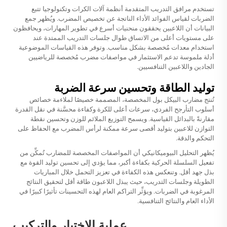
تستخدم مرافق التدريب المتقدمة أنظمة آلات الكرات وتكنولوجيا تتبع
الضربات لقياس الفوائد الأداء الناتجة عن تخصيص المضرب. ويُظهر جمع
البيانات أن اللاعبين يحققون منحنيات أسرع في تطوير المهارات، ويحافظون
على مستويات أعلى من الاتساق طوال جلسات التدريب الممتدة عند
استخدام معدات مُخصصة بشكل مناسب. وتوفر هذه القياسات الموضوعية
أدلة ملموسة تدعم الاستثمار في مواصفات مضرب مُخصصة للرياضيين
الجادين واللاعبين التنافسيين.
توليد الطاقة وتحسين سرعة الضربة
تُنتج مضارب البيكل بول المخصصة، المصممة خصيصًا لملاءمة خصائص
أسلوب التأرجح الفردي، سرعات أعلى للكرة وكفاءة محسَّنة في نقل القدرة
مقارنةً بالبدائل القياسية. ويسمح التوزيع الملائم للوزن وتحسين نقطة
التوازن للاعبين بتوليد أقصى سرعة ممكنة لرأس المضرب مع الحفاظ على
التحكم والدقة.
يُظهر التحليل البيوميكانيكي أن المواصفات المخصصة للمضارب تُمكِّن من
تفعيل السلسلة الحركية بكفاءة أكبر، مما يؤدي إلى تحسين توليد القوة مع
بذل جهد أقل. وتنعكس هذه الكفاءة في تعزيز التحمل خلال المباريات
الطويلة وجلسات التدريب، حيث يبذل اللاعبون طاقة أقل لتحقيق النتائج
المرغوبة في الضربات. ويؤثِّر التراكم العام لهذه التحسينات تأثيرًا كبيرًا في
الأداء العام والنتائج التنافسية.
عملية الاختيار والتركيب