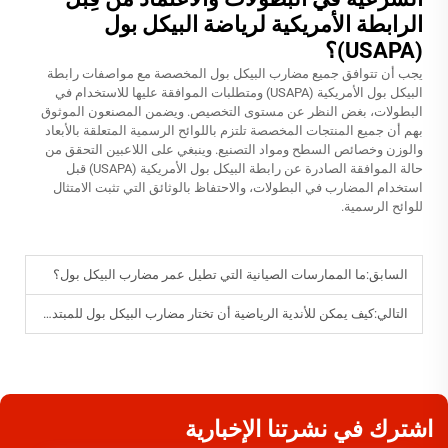
الرابطة الأمريكية لرياضة البيكل بول
(USAPA)؟
يجب أن تتوافق جميع مضارب البيكل بول المخصصة مع مواصفات رابطة
البيكل بول الأمريكية (USAPA) ومتطلبات الموافقة عليها للاستخدام في
البطولات، بغض النظر عن مستوى التخصيص. ويضمن المصنعون الموثوق
بهم أن جميع المنتجات المخصصة تلتزم باللوائح الرسمية المتعلقة بالأبعاد
والوزن وخصائص السطح ومواد التصنيع. وينبغي على اللاعبين التحقق من
حالة الموافقة الصادرة عن رابطة البيكل بول الأمريكية (USAPA) قبل
استخدام المضارب في البطولات، والاحتفاظ بالوثائق التي تثبت الامتثال
للوائح الرسمية.
السابق:
ما الممارسات الصيانية التي تطيل عمر مضارب البيكل بول؟
التالي:
كيف يمكن للأندية الرياضية أن تختار مضارب البيكل بول للمبتدئين مقابل المحترفين؟
اشترك في نشرتنا الإخبارية