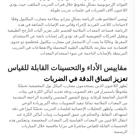
الفوائد الإرجونومية بشكلٍ ملحوظٍ خلال فترات التدريب المكثف، حيث يؤدي
اللاعبون آلاف الضربات في جلسات تدريب طويلة.
يُوصي أخصّاصو طب الرياضة بشكلٍ متزايدٍ بملاءمة مضارب البيكلبول وفقًا
لاحتياجات اللاعب الفردية كإجراء وقائي ضد الإصابات الشائعة في هذه
الرياضة. فتساعد المعدات الملائمة للجسم على تعزيز آليات التأرجح الطبيعية
وتقليل الحركات التعويضية التي قد تؤدي إلى إصابات ناتجة عن الاستخدام
المفرط. وغالبًا ما يثبت أن الاستثمار في مضارب بيكلبول مُخصَّصةٍ ذو جدوى
اقتصادية عند مقارنته بالتكاليف الطبية المحتملة والانقطاعات في التدريب
المرتبطة بالإصابات الناجمة عن سوء استخدام المعدات.
مقاييس الأداء والتحسينات القابلة للقياس
تعزيز اتساق الدقة في الضربات
يُظهر اللاعبون الذين يستخدمون مضارب البيكل بول المخصصة تحسّنًا
ملحوظًا باستمرار في دقة التصويب ودقة تحديد أماكن الكرة في بيئات
الاختبار الخاضعة للرقابة. ويتيح الشعور المحسن والتغذية الراجعة المقدمة
من المعدات الملائمة تمامًا تنفيذ التصويبات بدقة أكبر وزيادة الوعي
بالملعب. وتُظهر التحليلات الإحصائية لجلسات التدريب تحسّنًا كبيرًا في دقة
استهداف النقاط، والتحكم في عمق التصويبات، وثبات أماكن الكرة عند
انتقال اللاعبين من المعدات القياسية إلى المعدات المخصصة. وتنعكس هذه
التحسينات القابلة للقياس مباشرةً في مزايا تنافسية خلال المباريات
الرسمية.