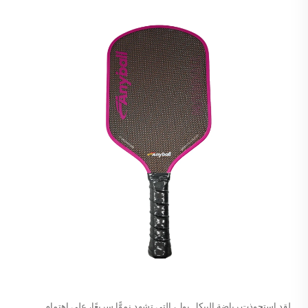
لقد استحوذت رياضة البيكل بول، التي تشهد نموًّا سريعًا، على اهتمام