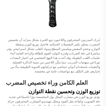
يُدرك المدربون المحترفون واللاعبون ذوو الخبرة بشكل متزايد أن تخصيص
المضرب يتجاوز بكثير التفضيلات الجمالية. فاختيار توزيع الوزن ونقطة
التوازن وحجم المقبض وملمس السطح ومواد القلب بشكل استراتيجي يؤثر
مباشرةً في دقة الضربات وقدرة التوليد القوي للطاقة والراحة العامة أثناء
جلسات اللعب الطويلة. وقد أحدث هذا النهج الشخصي في اختيار المعدات
ثورةً في منهجيات التدريب، مما مكّن اللاعبين من تنمية الذاكرة العضلية
والتقنيات باستخدام أدواتٍ تتماشى مع حركياتهم الحيوية الطبيعية بدلًا من
إجبارهم على التكيّف مع مواصفات عامة غير مخصصة.
العلم الكامن وراء تخصيص المضرب
توزيع الوزن وتحسين نقطة التوازن
يؤدي توزيع الوزن في مضارب البيكل بول المخصصة دورًا حاسمًا في تحديد
دقة التصويب وكفاءة نقل القوة. ويحلل مهندسو المضارب المحترفون حركة
اللاعب عند التأرجح لتحديد نقاط التوازن المثلى التي تعزز أنماط الحركة