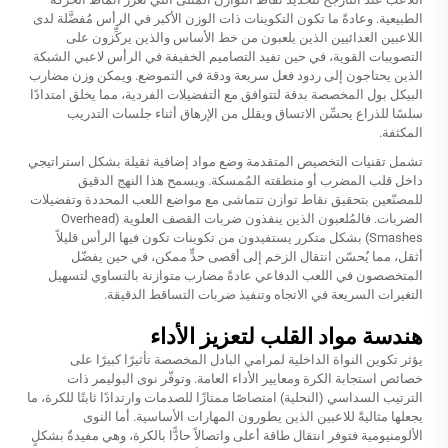
الطبيعية. وعادةً ما تكون التكوينات ذات الوزن الأكبر في الرأس مُفضَّلة لدى
اللاعبين العدائيين الذين يلعبون من خط الأساس والذين يركِّزون على
التصويبات القوية، في حين تفيد التصاميم الخفيفة في الرأس لاعبي الشبكة
الذين يحتاجون إلى ردود فعل سريعة ودقة في التموضع. ويمكن وزن مضارب
البيكل بول المخصصة بدقة لتتوافق مع التفضيلات الفردية، مما يخلق امتدادًا
سلسًا للذراع يحسِّن الاتساق ويقلل من الإرهاق أثناء جلسات التدريب
المكثفة.
تشمل تقنيات التخصيص المتقدمة وضع مواد إضافية ثقيلة بشكل استراتيجي
داخل قلب المضرب أو منطقته المُمسكة. ويسمح هذا النهج الدقيق
للمصنّعين بتحقيق نقاط توازن تتماشى مع مواضع اللعب المحددة وتفضيلات
الضربات. فالمُلعبون الذين ينفذون ضربات القصف العلوية (Overhead
Smashes) بشكل متكرر يستفيدون من تكوينات تكون فيها الرأس قليلاً
أثقل، مما يُحسّن انتقال الزخم إلى أقصى حدٍّ ممكن، في حين يفضّل
المتخصصون في اللعب الدفاعي عادةً مضارب متوازنة بالتساوي لتسهيل
التغيرات السريعة في الاتجاه وتنفيذ ضربات التساقط الدقيقة.
هندسة مواد القلب لتعزيز الأداء
يؤثر تكوين النواة الداخلية لمرامي البادل المخصصة تأثيرًا كبيرًا على
خصائص استجابة الكرة ومعايير الأداء العامة. وتوفّر نوى البوليمر ذات
الترتيب السداسي (النحلية) امتصاصًا ممتازًا للصدمات وارتدادًا ثابتًا للكرة، ما
يجعلها مثاليةً للاعبين الذين يطورون المهارات الأساسية. أما النوى
الألومنيومية فتوفر انتقال طاقة أعلى واتصالاً حادًّا بالكرة، وهي مفيدةٌ بشكلٍ