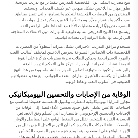
تتيح مضارب البيكيل بول المُخصصة للمدربين تنفيذ برامج تدريب تدريجية
تطور مهارات اللاعبين بشكل منهجي عبر تكييف المعدات. ويستفيد
المبتدئون من المضارب المُحسَّنة للتحكم والتسامح، والتي تتميز بمناطق
ضرب أكبر واستقرارٍ معزَّز. ومع تقدُّم اللاعبين، يمكن تعديل مواصفات
المضرب تدريجيًّا لزيادة متطلبات الأداء مع الحفاظ على الراحة والثقة.
ويسمح هذا النهج التدريجي بتنمية طبيعية للمهارات دون الانتقالات المفاجئة
التي يُرتبط بها عادةً الترقية إلى معدات قياسية.
تستخدم مرافق التدريب الاحترافي بشكل متزايد أسطولاً من المضربات
المُخصصة ذات الخصائص المتنوعة لتعريض اللاعبين لمختلف أساليب اللعب
والنهوج الاستراتيجية. ويمكن للطلاب تجربة مضربات مُركَّزة على القوة
لتنمية التقنيات العدوانية، أو خيارات تركز على التحكم لتدريب الدقة
والبراعة، أو تكوينات متوازنة لتطوير المهارات الشاملة. ويضمن هذا النهج
الشامل أن يكتسب اللاعبون مهاراتٍ متعددة الجوانب، مع تحديد تفضيلاتهم
الطبيعية في أسلوب اللعب ونقاط قوتهم.
الوقاية من الإصابات والتحسين البيوميكانيكي
تتجاوز المزايا البيوميكانيكية لمضارب بيكلبول المصممة خصيصًا لتتناسب مع
احتياجات اللاعبين بشكلٍ دقيقٍ حدود تحسين الأداء لتصل إلى الوقاية من
الإصابات والتحسين الإرجونومي. فالمضارب التي تُصمَّم وفق الخصائص
الجسدية الفردية للشخص تقلل من الضغط الواقع على المفاصل والأوتار
والعضلات أثناء الحركات المتكررة. كما أن التوزيع الأمثل للوزن يقلل من
الإجهاد الواقع على المعصم، بينما يمنع حجم مقبض المضرب المُحسَّن
الإمساك المفرط به وما يترتب عليه من توتر عضلي. وتزداد أهمية هذه