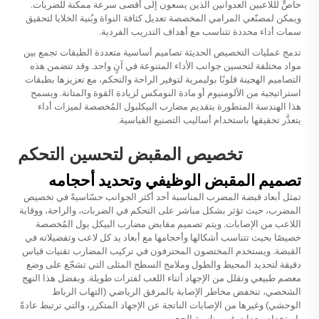
خاصٍّ لللاعبين العدوانين الذين يسعون إلى أقصى سرعة ممكنة للضربات.
ويمكن لمصنّعي المرامي المخصصة تعديل كثافة النواة وبُنية الخلايا لتحقيق
سمات أداء محددة تتناسب مع أهداف التدريب الفردية.
تدمج عمليات التخصيص الحديثة تصاميم أساسية متعددة الطبقات تجمع بين
مواد مختلفة لتحسين جوانب الأداء المتنوعة في آنٍ واحد. وقد تتضمن هذه
التصاميم الهجينة قلوبًا بوليمرية لتوفير الراحة والتحكم، مع تعزيزها بطبقات
استراتيجية من الألومنيوم أو مادة النومكس لزيادة القوة والمتانة. ويسمح
هذا الهندسة المتطورة بتقديم مضارب البيكلبول المُخصصة لميزات أداء
يتعذَّر تحقيقها باستخدام أساليب التصنيع القياسية.
تخصيص المقبض لتحسين التحكم
تصميم المقبض الوظيفي وتحديد أحجامه
تمثل أبعاد قبضة المضرب المناسبة أحد أكثر الجوانب حسّاسيةً في تخصيص
المضرب، حيث تؤثر بشكل مباشر على التحكم في الضربات، والراحة، ووقاية
اللاعب من الإصابات. ويتم تصميم مقابض مضارب البيكل بول المُخصصة
خصيصًا بحيث تتناسب أشكالها وأحجامها مع أبعاد يد كل لاعب وتفضيلاته في
القبضة. ويستخدم المختصون المحترفون في تركيب المضارب تقنيات قياس
دقيقة لتحديد المحيط والطول وملامح السطح المثلى التي تشجّع على وضع
معصم طبيعي وتقلل من الإجهاد أثناء اللعب لفترات طويلة. وبفضل هذا النهج
الشخصي، تنخفض مخاطر الإصابة بالمرفق الرياضي (التهاب الرباط
الوحشي) وغيرها من الإصابات الناتجة عن الإجهاد المتكرر، والتي ترتبط عادةً
باستخدام معدات غير مناسبة الحجم.