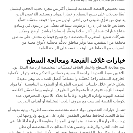
يمتد تخصيص القبضة المتقدمة ليشمل أكثر من مجرد تحديد الحجم، ليشمل
أيضًا تعديلات على نسيج السطح واختيار المواد. ويستفيد اللاعبون الذين
يعانون من تعرُّقٍ طبيعي في راحتَي اليدين من مواد قبضة محسَّنة تتمتَّع
بخصائص فائقة في إدارة الرطوبة، بينما قد يفضِّل من يرغبون في وسادةٍ
ضئيلةٍ خياراتَ قبضاتٍ أكثر صلابةً وتوفِّر إحساسًا مباشرًا أوضح. ويمكن
لشركات تصنيع المضرب المخصصة دمج نسيج قبضاتٍ مختلفٍ على مناطق
مختلفة من المقبض، مما يوفِّر مناطق تحكُّم محسَّنة لأنواع معينة من
الضربات مع الحفاظ في الوقت نفسه على الراحة العامة.
خيارات غلاف القبضة ومعالجة السطح
تتيح معالجة السطح واختيار الغلاف للمنشّات المخصصة لرياضة البيكل بول
لللاعبين ضبط التغذية الراجعة اللمسية وخصائص التحكم بدقة. وتوفّر الأغطية
الخارجية المبطنة راحةً مُحسَّنة وامتصاصاً أفضل للصدمات، وهي مفيدةٌ
بشكلٍ خاصٍ خلال جلسات التدريب الطويلة أو البطولات التنافسية. أما مواد
القبضة اللزجة فتوفر ثباتاً متفوقاً في الظروف الرطبة، بينما تحسّن الأغلفة
المثقبة التهوية وإدارة الرطوبة. وغالباً ما يحدّد اللاعبون المحترفون عدة
تكوينات للقبضة لتتناسب مع ظروف اللعب المختلفة أو أهداف التدريب.
تشمل خيارات التخصيص مواد قبضة متخصصة مصممة لظروف بيئية معينة أو
أنماط اللعب. فتحافظ مقابض الطقس البارد على مرونتها ولزوجتها في
درجات الحرارة المنخفضة، بينما تؤدي المواد المقاومة للحرارة أداءً ثابتًا في
المناخات الحارة والرطبة. وتضمن هذه المعالجات المتخصصة أن تظل
مضارب البيكل بول المُخصصة تحتفظ بخصائص الأداء المثلى بغض النظر عن