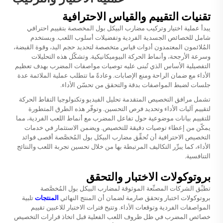
تقنيات التقييم والقياس الاحترافية
يبدأ عملية اختيار وتركيب مضارب البيكل بول المخصصة بتقييم احترافي
شامل للخصائص الجسدية الفردية وتفضيلات أسلوب اللعب. ويستخدم
المُلائمون المعتمدون أدوات قياس متخصصة لتحديد حجم اليد، وقوة القبضة،
وسرعة الأرجحة، وأنماط الحركة البيوميكانيكية. وتشكّل هذه التحليلات
التفصيلية الأساس الذي تُبنى عليه توصيات مواصفات المضرب بهدف تعظيم
الأداء مع ضمان الراحة ومنع الإصابات. وعادةً ما تتطلب عملية الملائمة عدة
جلسات لضبط المواصفات بدقة والتحقق من تحسّن الأداء.
تشمل مرافق التخصيص المتقدمة تحليل الفيديو وتكنولوجيا التقاط الحركة
لتقييم آليات الأداء وتحديد فرص التحسين. وتوفّر هذه الطرق المتطورة
للتقييم بيانات موضوعية حول تفاعل المضرب مع أنماط اللعب الفردية، مما
يمكّن من إعطاء توصيات دقيقة للتخصيص. ويضمن الاستثمار في خدمات
التخصيص الاحترافية أن تُحقِّق مضارب البيكل بول المُخصَّصة أقصى فوائد
الأداء، كما يبرِّر التكاليف المرتبطة بها من خلال تحسين تجربة اللعب والنتائج
التنافسية.
بروتوكولات الاختبار والتحقق
تطبِّق الشركات المصنِّعة الموثوقة لمضارب البيكل بول المُخصَّصة
بروتوكولات اختبار وتحقق صارمة لضمان أن المنتج النهائي
المنتجات
تلبية
المواصفات الفردية وتوقعات الأداء. وتتيح فترات الاختبار للاعبين تقييم
خصائص المضرب في ظل ظروف اللعب الفعلية قبل اتخاذ قرارات التخصيص