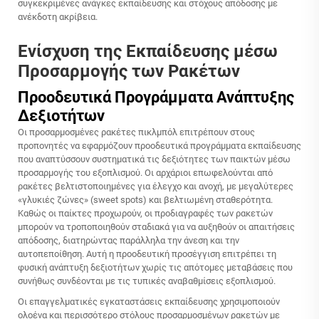
συγκεκριμένες ανάγκες εκπαίδευσης και στόχους απόδοσης με
ανέκδοτη ακρίβεια.
Ενίσχυση της Εκπαίδευσης μέσω
Προσαρμογής των Ρακέτων
Προοδευτικά Προγράμματα Ανάπτυξης
Δεξιοτήτων
Οι προσαρμοσμένες ρακέτες πικλμπόλ επιτρέπουν στους
προπονητές να εφαρμόζουν προοδευτικά προγράμματα εκπαίδευσης
που αναπτύσσουν συστηματικά τις δεξιότητες των παικτών μέσω
προσαρμογής του εξοπλισμού. Οι αρχάριοι επωφελούνται από
ρακέτες βελτιστοποιημένες για έλεγχο και ανοχή, με μεγαλύτερες
«γλυκιές ζώνες» (sweet spots) και βελτιωμένη σταθερότητα.
Καθώς οι παίκτες προχωρούν, οι προδιαγραφές των ρακετών
μπορούν να τροποποιηθούν σταδιακά για να αυξηθούν οι απαιτήσεις
απόδοσης, διατηρώντας παράλληλα την άνεση και την
αυτοπεποίθηση. Αυτή η προοδευτική προσέγγιση επιτρέπει τη
φυσική ανάπτυξη δεξιοτήτων χωρίς τις απότομες μεταβάσεις που
συνήθως συνδέονται με τις τυπικές αναβαθμίσεις εξοπλισμού.
Οι επαγγελματικές εγκαταστάσεις εκπαίδευσης χρησιμοποιούν
ολοένα και περισσότερο στόλους προσαρμοσμένων ρακετών με