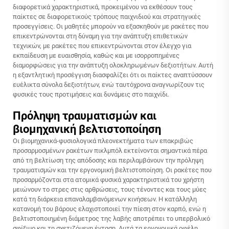
διαφορετικά χαρακτηριστικά, προκειμένου να εκθέσουν τους
παίκτες σε διαφορετικούς τρόπους παιχνιδιού και στρατηγικές
προσεγγίσεις. Οι μαθητές μπορούν να εξασκηθούν με ρακέτες που
επικεντρώνονται στη δύναμη για την ανάπτυξη επιθετικών
τεχνικών, με ρακέτες που επικεντρώνονται στον έλεγχο για
εκπαίδευση με ευαισθησία, καθώς και με ισορροπημένες
διαμορφώσεις για την ανάπτυξη ολοκληρωμένων δεξιοτήτων. Αυτή
η εξαντλητική προσέγγιση διασφαλίζει ότι οι παίκτες αναπτύσσουν
ευέλικτα σύνολα δεξιοτήτων, ενώ ταυτόχρονα αναγνωρίζουν τις
φυσικές τους προτιμήσεις και δυνάμεις στο παιχνίδι.
Πρόληψη τραυματισμών και
βιομηχανική βελτιστοποίηση
Οι βιομηχανικά-φυσιολογικά πλεονεκτήματα των επακριβώς
προσαρμοσμένων ρακέτων πικλμπόλ εκτείνονται σημαντικά πέρα
από τη βελτίωση της απόδοσης και περιλαμβάνουν την πρόληψη
τραυματισμών και την εργονομική βελτιστοποίηση. Οι ρακέτες που
προσαρμόζονται στα ατομικά φυσικά χαρακτηριστικά του χρήστη
μειώνουν το στρες στις αρθρώσεις, τους τένοντες και τους μύες
κατά τη διάρκεια επαναλαμβανόμενων κινήσεων. Η κατάλληλη
κατανομή του βάρους ελαχιστοποιεί την πίεση στον καρπό, ενώ η
βελτιστοποιημένη διάμετρος της λαβής αποτρέπει το υπερβολικό
σφίξιμο και τη σχετιζόμενη ένταση. Αυτά τα εργονομικά οφέλη