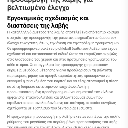
βελτιωμένο έλεγχο
Εργονομικός σχεδιασμός και
διαστάσεις της λαβής
Η κατάλληλη διάμετρος της λαβής αποτελεί ένα από τα πιο κρίσιμα
στοιχεία της προσαρμογής της ρακέτας, επηρεάζοντας άμεσα τον
έλεγχο των χτυπημάτων, την άνεση και την πρόληψη τραυματισμών.
Οι προσαρμοσμένες ρακέτες pickleball διαθέτουν λαβές που έχουν
σχεδιαστεί και κατασκευαστεί ειδικά ώστε να ταιριάζουν ακριβώς
στις διαστάσεις του χεριού και στις προτιμήσεις γραπώματος του
κάθε ατόμου. Οι επαγγελματίες προσαρμογής χρησιμοποιούν
ακριβείς μεθόδους μέτρησης για να προσδιορίσουν τη βέλτιστη
περιφέρεια, μήκος και προφίλ καμπυλότητας, προκειμένου να
ευνοηθεί η φυσική θέση του καρπού και να ελαχιστοποιηθεί η πίεση
κατά τη διάρκεια εκτεταμένου παιχνιδιού. Αυτή η
προσωπικοποιημένη προσέγγιση μειώνει σημαντικά τον κίνδυνο
εμφάνισης επικονδυλίτιδας και άλλων τραυματισμών που
οφείλονται σε επαναλαμβανόμενη καταπόνηση, οι οποίοι συνήθως
σχετίζονται με εξοπλισμό που δεν ταιριάζει σωστά.
Η προχωρημένη προσαρμογή της λαβής εκτείνεται πέραν της απλής
ρύθμισης του μεγέθους και περιλαμβάνει τροποποιήσεις του υφής
της επιφάνειας και την επιλογή υλικού. Οι παίκτες με φυσικά