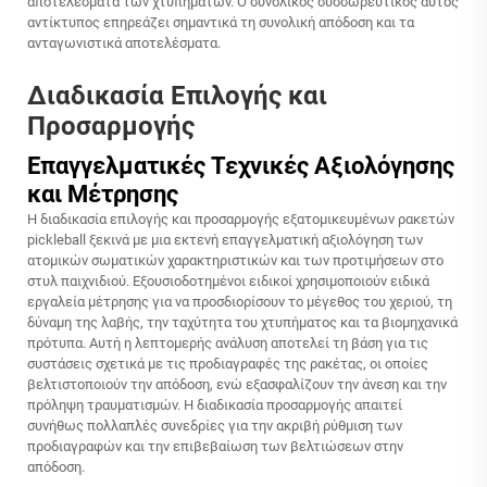
αποτελέσματα των χτυπημάτων. Ο συνολικός συσσωρευτικός αυτός
αντίκτυπος επηρεάζει σημαντικά τη συνολική απόδοση και τα
ανταγωνιστικά αποτελέσματα.
Διαδικασία Επιλογής και
Προσαρμογής
Επαγγελματικές Τεχνικές Αξιολόγησης
και Μέτρησης
Η διαδικασία επιλογής και προσαρμογής εξατομικευμένων ρακετών
pickleball ξεκινά με μια εκτενή επαγγελματική αξιολόγηση των
ατομικών σωματικών χαρακτηριστικών και των προτιμήσεων στο
στυλ παιχνιδιού. Εξουσιοδοτημένοι ειδικοί χρησιμοποιούν ειδικά
εργαλεία μέτρησης για να προσδιορίσουν το μέγεθος του χεριού, τη
δύναμη της λαβής, την ταχύτητα του χτυπήματος και τα βιομηχανικά
πρότυπα. Αυτή η λεπτομερής ανάλυση αποτελεί τη βάση για τις
συστάσεις σχετικά με τις προδιαγραφές της ρακέτας, οι οποίες
βελτιστοποιούν την απόδοση, ενώ εξασφαλίζουν την άνεση και την
πρόληψη τραυματισμών. Η διαδικασία προσαρμογής απαιτεί
συνήθως πολλαπλές συνεδρίες για την ακριβή ρύθμιση των
προδιαγραφών και την επιβεβαίωση των βελτιώσεων στην
απόδοση.