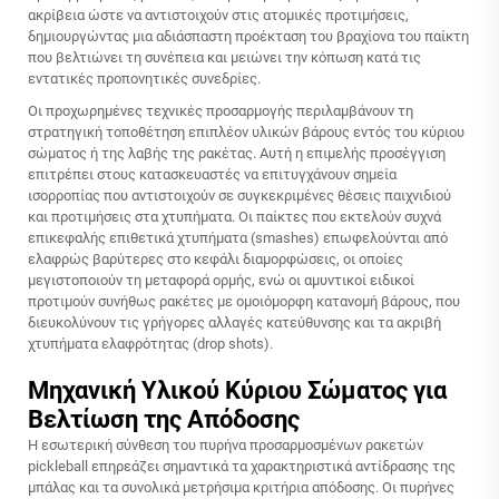
ακρίβεια ώστε να αντιστοιχούν στις ατομικές προτιμήσεις,
δημιουργώντας μια αδιάσπαστη προέκταση του βραχίονα του παίκτη
που βελτιώνει τη συνέπεια και μειώνει την κόπωση κατά τις
εντατικές προπονητικές συνεδρίες.
Οι προχωρημένες τεχνικές προσαρμογής περιλαμβάνουν τη
στρατηγική τοποθέτηση επιπλέον υλικών βάρους εντός του κύριου
σώματος ή της λαβής της ρακέτας. Αυτή η επιμελής προσέγγιση
επιτρέπει στους κατασκευαστές να επιτυγχάνουν σημεία
ισορροπίας που αντιστοιχούν σε συγκεκριμένες θέσεις παιχνιδιού
και προτιμήσεις στα χτυπήματα. Οι παίκτες που εκτελούν συχνά
επικεφαλής επιθετικά χτυπήματα (smashes) επωφελούνται από
ελαφρώς βαρύτερες στο κεφάλι διαμορφώσεις, οι οποίες
μεγιστοποιούν τη μεταφορά ορμής, ενώ οι αμυντικοί ειδικοί
προτιμούν συνήθως ρακέτες με ομοιόμορφη κατανομή βάρους, που
διευκολύνουν τις γρήγορες αλλαγές κατεύθυνσης και τα ακριβή
χτυπήματα ελαφρότητας (drop shots).
Μηχανική Υλικού Κύριου Σώματος για
Βελτίωση της Απόδοσης
Η εσωτερική σύνθεση του πυρήνα προσαρμοσμένων ρακετών
pickleball επηρεάζει σημαντικά τα χαρακτηριστικά αντίδρασης της
μπάλας και τα συνολικά μετρήσιμα κριτήρια απόδοσης. Οι πυρήνες