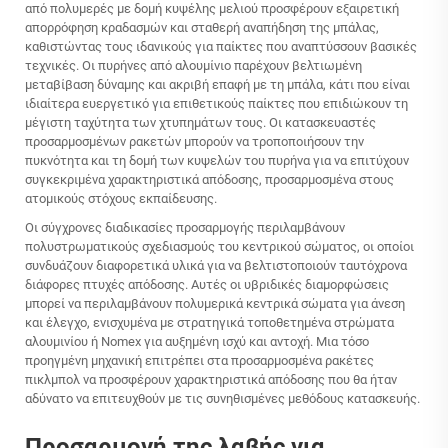
από πολυμερές με δομή κυψέλης μελιού προσφέρουν εξαιρετική
απορρόφηση κραδασμών και σταθερή αναπήδηση της μπάλας,
καθιστώντας τους ιδανικούς για παίκτες που αναπτύσσουν βασικές
τεχνικές. Οι πυρήνες από αλουμίνιο παρέχουν βελτιωμένη
μεταβίβαση δύναμης και ακριβή επαφή με τη μπάλα, κάτι που είναι
ιδιαίτερα ευεργετικό για επιθετικούς παίκτες που επιδιώκουν τη
μέγιστη ταχύτητα των χτυπημάτων τους. Οι κατασκευαστές
προσαρμοσμένων ρακετών μπορούν να τροποποιήσουν την
πυκνότητα και τη δομή των κυψελών του πυρήνα για να επιτύχουν
συγκεκριμένα χαρακτηριστικά απόδοσης, προσαρμοσμένα στους
ατομικούς στόχους εκπαίδευσης.
Οι σύγχρονες διαδικασίες προσαρμογής περιλαμβάνουν
πολυστρωματικούς σχεδιασμούς του κεντρικού σώματος, οι οποίοι
συνδυάζουν διαφορετικά υλικά για να βελτιστοποιούν ταυτόχρονα
διάφορες πτυχές απόδοσης. Αυτές οι υβριδικές διαμορφώσεις
μπορεί να περιλαμβάνουν πολυμερικά κεντρικά σώματα για άνεση
και έλεγχο, ενισχυμένα με στρατηγικά τοποθετημένα στρώματα
αλουμινίου ή Nomex για αυξημένη ισχύ και αντοχή. Μια τόσο
προηγμένη μηχανική επιτρέπει στα προσαρμοσμένα ρακέτες
πικλμπολ να προσφέρουν χαρακτηριστικά απόδοσης που θα ήταν
αδύνατο να επιτευχθούν με τις συνηθισμένες μεθόδους κατασκευής.
Προσαρμογή της λαβής για