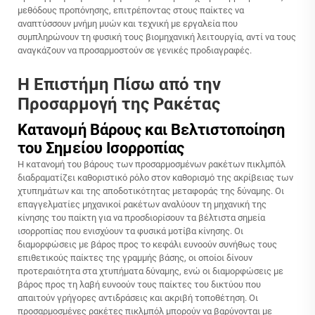
μεθόδους προπόνησης, επιτρέποντας στους παίκτες να
αναπτύσσουν μνήμη μυών και τεχνική με εργαλεία που
συμπληρώνουν τη φυσική τους βιομηχανική λειτουργία, αντί να τους
αναγκάζουν να προσαρμοστούν σε γενικές προδιαγραφές.
Η Επιστήμη Πίσω από την
Προσαρμογή της Ρακέτας
Κατανομή Βάρους και Βελτιστοποίηση
του Σημείου Ισορροπίας
Η κατανομή του βάρους των προσαρμοσμένων ρακέτων πικλμπόλ
διαδραματίζει καθοριστικό ρόλο στον καθορισμό της ακρίβειας των
χτυπημάτων και της αποδοτικότητας μεταφοράς της δύναμης. Οι
επαγγελματίες μηχανικοί ρακέτων αναλύουν τη μηχανική της
κίνησης του παίκτη για να προσδιορίσουν τα βέλτιστα σημεία
ισορροπίας που ενισχύουν τα φυσικά μοτίβα κίνησης. Οι
διαμορφώσεις με βάρος προς το κεφάλι ευνοούν συνήθως τους
επιθετικούς παίκτες της γραμμής βάσης, οι οποίοι δίνουν
προτεραιότητα στα χτυπήματα δύναμης, ενώ οι διαμορφώσεις με
βάρος προς τη λαβή ευνοούν τους παίκτες του δικτύου που
απαιτούν γρήγορες αντιδράσεις και ακριβή τοποθέτηση. Οι
προσαρμοσμένες ρακέτες πικλμπόλ μπορούν να βαρύνονται με