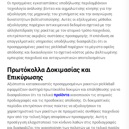
Οι προηγμένες εγκαταστάσεις υποδήλωσης περιλαμβάνουν
τεχνολογία ανάλυσης βίντεο και αιχμαλώτισης κίνησης για την
αξιολόγηση της μηχανικής του χτυπήματος και την αναγνώριση
δυνατοτήτων βελτιστοποίησης. Αυτές οι εξελιγμένες μέθοδοι
αξιολόγησης παρέχουν αντικειμενικά δεδομένα σχετικά με την
αλληλεπίδραση της ρακέτας με τον ατομικό τρόπο παιχνιδιού,
επιτρέποντας ακριβείς συστάσεις προσαρμογής. Η επένδυση σε
επαγγελματικές υπηρεσίες υποδήλωσης διασφαλίζει ότι οι
προσαρμοσμένες ρακέτες pickleball παρέχουν τα μέγιστα οφέλη
απόδοσης και δικαιολογούν το σχετικό κόστος μέσω βελτιωμένης
εμπειρίας παιχνιδιού και ανταγωνιστικών αποτελεσμάτων.
Πρωτόκολλα Δοκιμασίας και
Επικύρωσης
Αξιόπιστοι κατασκευαστές προσαρμοσμένων ρακετών pickleball
εφαρμόζουν αυστηρά πρωτόκολλα δοκιμών και επαλήθευσης για να
διασφαλίσουν ότι τα τελικά
προϊόντα
ικανοποιούν τις ατομικές
προδιαγραφές και τις προσδοκίες απόδοσης. Οι δοκιμαστικές
περίοδοι επιτρέπουν στους παίκτες να αξιολογήσουν τα
χαρακτηριστικά των ρακέτων σε πραγματικές συνθήκες παιχνιδιού
πριν από την τελική λήψη αποφάσεων προσαρμογής. Αυτή η
προσέγγιση ελαχιστοποιεί τον κίνδυνο λαθών στις προδιαγραφές
και διασφαλίζει την ικανοποίηση των πελατών με το τελικό προϊόν.