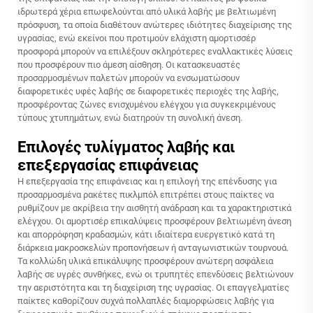
ιδρωτερά χέρια επωφελούνται από υλικά λαβής με βελτιωμένη
πρόσφυση, τα οποία διαθέτουν ανώτερες ιδιότητες διαχείρισης της
υγρασίας, ενώ εκείνοι που προτιμούν ελάχιστη αμορτισσέρ
προσφορά μπορούν να επιλέξουν σκληρότερες εναλλακτικές λύσεις
που προσφέρουν πιο άμεση αίσθηση. Οι κατασκευαστές
προσαρμοσμένων παλετών μπορούν να ενσωματώσουν
διαφορετικές υφές λαβής σε διαφορετικές περιοχές της λαβής,
προσφέροντας ζώνες ενισχυμένου ελέγχου για συγκεκριμένους
τύπους χτυπημάτων, ενώ διατηρούν τη συνολική άνεση.
Επιλογές τυλίγματος λαβής και
επεξεργασίας επιφάνειας
Η επεξεργασία της επιφάνειας και η επιλογή της επένδυσης για
προσαρμοσμένα ρακέτες πικλμπόλ επιτρέπει στους παίκτες να
ρυθμίζουν με ακρίβεια την αισθητή ανάδραση και τα χαρακτηριστικά
ελέγχου. Οι αμορτισέρ επικαλύψεις προσφέρουν βελτιωμένη άνεση
και απορρόφηση κραδασμών, κάτι ιδιαίτερα ευεργετικό κατά τη
διάρκεια μακροσκελών προπονήσεων ή ανταγωνιστικών τουρνουά.
Τα κολλώδη υλικά επικάλυψης προσφέρουν ανώτερη ασφάλεια
λαβής σε υγρές συνθήκες, ενώ οι τρυπητές επενδύσεις βελτιώνουν
την αεριστότητα και τη διαχείριση της υγρασίας. Οι επαγγελματίες
παίκτες καθορίζουν συχνά πολλαπλές διαμορφώσεις λαβής για