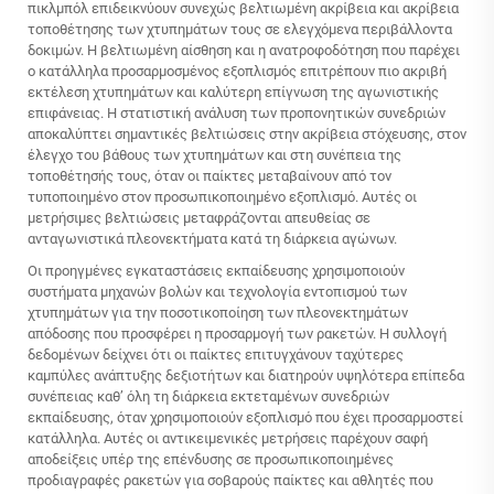
πικλμπόλ επιδεικνύουν συνεχώς βελτιωμένη ακρίβεια και ακρίβεια
τοποθέτησης των χτυπημάτων τους σε ελεγχόμενα περιβάλλοντα
δοκιμών. Η βελτιωμένη αίσθηση και η ανατροφοδότηση που παρέχει
ο κατάλληλα προσαρμοσμένος εξοπλισμός επιτρέπουν πιο ακριβή
εκτέλεση χτυπημάτων και καλύτερη επίγνωση της αγωνιστικής
επιφάνειας. Η στατιστική ανάλυση των προπονητικών συνεδριών
αποκαλύπτει σημαντικές βελτιώσεις στην ακρίβεια στόχευσης, στον
έλεγχο του βάθους των χτυπημάτων και στη συνέπεια της
τοποθέτησής τους, όταν οι παίκτες μεταβαίνουν από τον
τυποποιημένο στον προσωπικοποιημένο εξοπλισμό. Αυτές οι
μετρήσιμες βελτιώσεις μεταφράζονται απευθείας σε
ανταγωνιστικά πλεονεκτήματα κατά τη διάρκεια αγώνων.
Οι προηγμένες εγκαταστάσεις εκπαίδευσης χρησιμοποιούν
συστήματα μηχανών βολών και τεχνολογία εντοπισμού των
χτυπημάτων για την ποσοτικοποίηση των πλεονεκτημάτων
απόδοσης που προσφέρει η προσαρμογή των ρακετών. Η συλλογή
δεδομένων δείχνει ότι οι παίκτες επιτυγχάνουν ταχύτερες
καμπύλες ανάπτυξης δεξιοτήτων και διατηρούν υψηλότερα επίπεδα
συνέπειας καθ’ όλη τη διάρκεια εκτεταμένων συνεδριών
εκπαίδευσης, όταν χρησιμοποιούν εξοπλισμό που έχει προσαρμοστεί
κατάλληλα. Αυτές οι αντικειμενικές μετρήσεις παρέχουν σαφή
αποδείξεις υπέρ της επένδυσης σε προσωπικοποιημένες
προδιαγραφές ρακετών για σοβαρούς παίκτες και αθλητές που