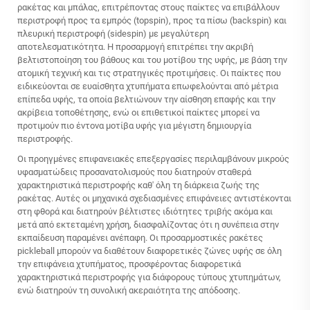
ρακέτας και μπάλας, επιτρέποντας στους παίκτες να επιβάλλουν
περιστροφή προς τα εμπρός (topspin), προς τα πίσω (backspin) και
πλευρική περιστροφή (sidespin) με μεγαλύτερη
αποτελεσματικότητα. Η προσαρμογή επιτρέπει την ακριβή
βελτιστοποίηση του βάθους και του μοτίβου της υφής, με βάση την
ατομική τεχνική και τις στρατηγικές προτιμήσεις. Οι παίκτες που
ειδικεύονται σε ευαίσθητα χτυπήματα επωφελούνται από μέτρια
επίπεδα υφής, τα οποία βελτιώνουν την αίσθηση επαφής και την
ακρίβεια τοποθέτησης, ενώ οι επιθετικοί παίκτες μπορεί να
προτιμούν πιο έντονα μοτίβα υφής για μέγιστη δημιουργία
περιστροφής.
Οι προηγμένες επιφανειακές επεξεργασίες περιλαμβάνουν μικρούς
υφασματώδεις προσανατολισμούς που διατηρούν σταθερά
χαρακτηριστικά περιστροφής καθ' όλη τη διάρκεια ζωής της
ρακέτας. Αυτές οι μηχανικά σχεδιασμένες επιφάνειες αντιστέκονται
στη φθορά και διατηρούν βέλτιστες ιδιότητες τριβής ακόμα και
μετά από εκτεταμένη χρήση, διασφαλίζοντας ότι η συνέπεια στην
εκπαίδευση παραμένει ανέπαφη. Οι προσαρμοστικές ρακέτες
pickleball μπορούν να διαθέτουν διαφορετικές ζώνες υφής σε όλη
την επιφάνεια χτυπήματος, προσφέροντας διαφορετικά
χαρακτηριστικά περιστροφής για διάφορους τύπους χτυπημάτων,
ενώ διατηρούν τη συνολική ακεραιότητα της απόδοσης.