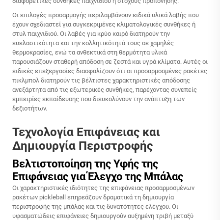
διαφορετικές συνθήκες παιχνιδιού ή στόχους προπόνησης.
Οι επιλογές προσαρμογής περιλαμβάνουν ειδικά υλικά λαβής που
έχουν σχεδιαστεί για συγκεκριμένες κλιματολογικές συνθήκες ή
στυλ παιχνιδιού. Οι λαβές για κρύο καιρό διατηρούν την
ευελαστικότητα και την κολλητικότητά τους σε χαμηλές
θερμοκρασίες, ενώ τα ανθεκτικά στη θερμότητα υλικά
παρουσιάζουν σταθερή απόδοση σε ζεστά και υγρά κλίματα. Αυτές οι
ειδικές επεξεργασίες διασφαλίζουν ότι οι προσαρμοσμένες ρακέτες
πικλμπολ διατηρούν τις βέλτιστες χαρακτηριστικές απόδοσης
ανεξάρτητα από τις εξωτερικές συνθήκες, παρέχοντας συνεπείς
εμπειρίες εκπαίδευσης που διευκολύνουν την ανάπτυξη των
δεξιοτήτων.
Τεχνολογία Επιφάνειας και
Δημιουργία Περιστροφής
Βελτιστοποίηση της Υφής της
Επιφάνειας για Έλεγχο της Μπάλας
Οι χαρακτηριστικές ιδιότητες της επιφάνειας προσαρμοσμένων
ρακέτων pickleball επηρεάζουν δραματικά τη δημιουργία
περιστροφής της μπάλας και τις δυνατότητες ελέγχου. Οι
υφασματώδεις επιφάνειες δημιουργούν αυξημένη τριβή μεταξύ