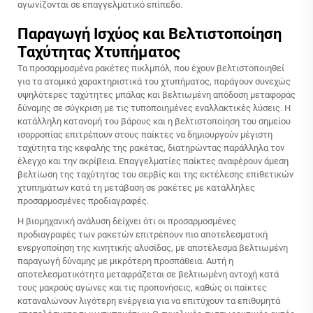
αγωνίζονται σε επαγγελματικό επίπεδο.
Παραγωγή Ισχύος και Βελτιστοποίηση
Ταχύτητας Χτυπήματος
Τα προσαρμοσμένα ρακέτες πικλμπόλ, που έχουν βελτιστοποιηθεί
για τα ατομικά χαρακτηριστικά του χτυπήματος, παράγουν συνεχώς
υψηλότερες ταχύτητες μπάλας και βελτιωμένη απόδοση μεταφοράς
δύναμης σε σύγκριση με τις τυποποιημένες εναλλακτικές λύσεις. Η
κατάλληλη κατανομή του βάρους και η βελτιστοποίηση του σημείου
ισορροπίας επιτρέπουν στους παίκτες να δημιουργούν μέγιστη
ταχύτητα της κεφαλής της ρακέτας, διατηρώντας παράλληλα τον
έλεγχο και την ακρίβεια. Επαγγελματίες παίκτες αναφέρουν άμεση
βελτίωση της ταχύτητας του σερβίς και της εκτέλεσης επιθετικών
χτυπημάτων κατά τη μετάβαση σε ρακέτες με κατάλληλες
προσαρμοσμένες προδιαγραφές.
Η βιομηχανική ανάλυση δείχνει ότι οι προσαρμοσμένες
προδιαγραφές των ρακετών επιτρέπουν πιο αποτελεσματική
ενεργοποίηση της κινητικής αλυσίδας, με αποτέλεσμα βελτιωμένη
παραγωγή δύναμης με μικρότερη προσπάθεια. Αυτή η
αποτελεσματικότητα μεταφράζεται σε βελτιωμένη αντοχή κατά
τους μακρούς αγώνες και τις προπονήσεις, καθώς οι παίκτες
καταναλώνουν λιγότερη ενέργεια για να επιτύχουν τα επιθυμητά