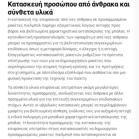
Κατασκευή προσώπου από άνθρακα και
σύνθετα υλικά
Η κατασκευή της επιφάνειας από ίνες άνθρακα σε προσαρμοσμένα
ρακέτες πικλμπολ παρέχει εξαιρετικούς λόγους αντοχής προς
βάρος και βελτιωμένα χαρακτηριστικά ανταπόκρισης της μπάλας. Η
κατευθυντική προσανατολισμός των υφασμάτων από ίνες άνθρακα
μπορεί να προσαρμοστεί για τη βελτιστοποίηση συγκεκριμένων
επιδόσεων, όπως η μεταφορά δύναμης, ο έλεγχος ή η αντοχή.
Επαγγελματίες κατασκευαστές ρακετών ρυθμίζουν τα πρότυπα
επίστρωσης των ινών για να δημιουργήσουν ρακέτες που
συμπληρώνουν την ατομική τεχνική κρούσης και τις προτιμήσεις
στα χτυπήματα, με αποτέλεσμα εξοπλισμό που αισθάνεται σαν μια
φυσική προέκταση της τεχνικής του παίκτη.
Τα σύνθετα υλικά επιφάνειας επιτρέπουν ακόμη μεγαλύτερες
δυνατότητες προσαρμογής, συνδυάζοντας ίνες άνθρακα με άλλα
προηγμένα υλικά για την επίτευξη συγκεκριμένων επιδοσιακών
στόχων. Αυτές οι υβριδικές κατασκευές μπορεί να περιλαμβάνουν
γραφίτη για βελτιωμένη αίσθηση, γυάλινες ίνες για αυξημένη αντοχή
ή ειδικά πολυμερή για μοναδικά χαρακτηριστικά ανταπόκρισης της
μπάλας. Η δυνατότητα προσαρμογής της κατασκευής της
επιφάνειας επιτρέπει στους κατασκευαστές να δημιουργούν
προσαρμοσμένες ρακέτες πικλμπολ
που ανταποκρίνονται σε