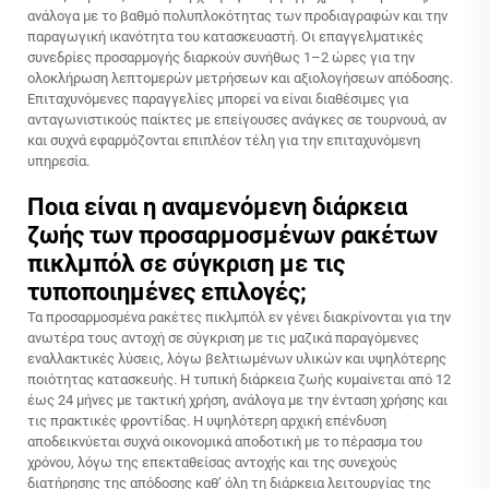
ανάλογα με το βαθμό πολυπλοκότητας των προδιαγραφών και την
παραγωγική ικανότητα του κατασκευαστή. Οι επαγγελματικές
συνεδρίες προσαρμογής διαρκούν συνήθως 1–2 ώρες για την
ολοκλήρωση λεπτομερών μετρήσεων και αξιολογήσεων απόδοσης.
Επιταχυνόμενες παραγγελίες μπορεί να είναι διαθέσιμες για
ανταγωνιστικούς παίκτες με επείγουσες ανάγκες σε τουρνουά, αν
και συχνά εφαρμόζονται επιπλέον τέλη για την επιταχυνόμενη
υπηρεσία.
Ποια είναι η αναμενόμενη διάρκεια
ζωής των προσαρμοσμένων ρακέτων
πικλμπόλ σε σύγκριση με τις
τυποποιημένες επιλογές;
Τα προσαρμοσμένα ρακέτες πικλμπόλ εν γένει διακρίνονται για την
ανωτέρα τους αντοχή σε σύγκριση με τις μαζικά παραγόμενες
εναλλακτικές λύσεις, λόγω βελτιωμένων υλικών και υψηλότερης
ποιότητας κατασκευής. Η τυπική διάρκεια ζωής κυμαίνεται από 12
έως 24 μήνες με τακτική χρήση, ανάλογα με την ένταση χρήσης και
τις πρακτικές φροντίδας. Η υψηλότερη αρχική επένδυση
αποδεικνύεται συχνά οικονομικά αποδοτική με το πέρασμα του
χρόνου, λόγω της επεκταθείσας αντοχής και της συνεχούς
διατήρησης της απόδοσης καθ’ όλη τη διάρκεια λειτουργίας της