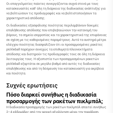
Οι επαγγελματίες παίκτες συνεργάζονται συχνά στενά με τους
κατασκευαστές καθ’ όλη τη διάρκεια της διαδικασίας ανάπτυξης για
να βελτιώσουν τις προδιαγραφές και να βελτιστοποιήσουν τα
χαρακτηριστικά απόδοσης.
Οι διαδικασίες εξασφάλισης ποιότητας περιλαμβάνουν δοκιμές
επαλήθευσης απόδοσης που επιβεβαιώνουν την κατανομή του
βάρους, τα σημεία ισορροπίας και τα χαρακτηριστικά της επιφάνειας
σε σχέση με τις καθορισμένες παραμέτρους. Αυτά τα αυστηρά μέτρα
ελέγχου ποιότητας διασφαλίζουν ότι οι προσαρμοσμένες ρακέτες
pickleball παρέχουν συνεχώς τα επιθυμητά πλεονεκτήματα
απόδοσης και διατηρούν τις προδιαγραφές τους σε όλη τη διάρκεια
λειτουργίας τους. Η αξιοπιστία των προσαρμοσμένων ρακετών
pickleball εξαρτάται σε μεγάλο βαθμό από αυτές τις διαδικασίες
επαλήθευσης και από τη δέσμευση του κατασκευαστή για ακρίβεια
και ποιότητα.
Συχνές ερωτήσεις
Πόσο διαρκεί συνήθως η διαδικασία
προσαρμογής των ρακέτων πικλμπόλ;
Η διαδικασία προσαρμογής των ρακέτων πικλμπόλ απαιτεί συνήθως
2–4 εβδομάδες από την αρχική αξιολόγηση μέχρι την παράδοση,