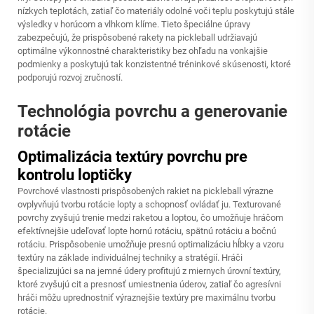
nízkych teplotách, zatiaľ čo materiály odolné voči teplu poskytujú stále
výsledky v horúcom a vlhkom klíme. Tieto špeciálne úpravy
zabezpečujú, že prispôsobené rakety na pickleball udržiavajú
optimálne výkonnostné charakteristiky bez ohľadu na vonkajšie
podmienky a poskytujú tak konzistentné tréninkové skúsenosti, ktoré
podporujú rozvoj zručností.
Technológia povrchu a generovanie
rotácie
Optimalizácia textúry povrchu pre
kontrolu loptičky
Povrchové vlastnosti prispôsobených rakiet na pickleball výrazne
ovplyvňujú tvorbu rotácie lopty a schopnosť ovládať ju. Texturované
povrchy zvyšujú trenie medzi raketou a loptou, čo umožňuje hráčom
efektívnejšie udeľovať lopte hornú rotáciu, spätnú rotáciu a bočnú
rotáciu. Prispôsobenie umožňuje presnú optimalizáciu hĺbky a vzoru
textúry na základe individuálnej techniky a stratégií. Hráči
špecializujúci sa na jemné údery profitujú z miernych úrovní textúry,
ktoré zvyšujú cit a presnosť umiestnenia úderov, zatiaľ čo agresívni
hráči môžu uprednostniť výraznejšie textúry pre maximálnu tvorbu
rotácie.