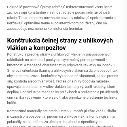
Pokročilé povrchové úpravy zahŕňajú mikrotexturované vzory, ktoré
zachovávajú konštantné vlastnosti rotácie počas celej životnosti
rakety. Tieto technicky navrhnuté povrchy odolávajú opotrebovaniu a
udržiavajú optimálne trenie aj po intenzívnom používaní, čím sa
zabezpečuje nezmenená konzistencia tréninku.
Konštrukcia čelnej strany z uhlíkových
vlákien a kompozitov
Konštrukcia prednej strany z uhlíkových vlákien v prispôsobených
rakietkách na pickleball poskytuje výnimočný pomer pevnosti k
hmotnosti a zlepšené charakteristiky odpovede rakietky na loptičku.
Smerová orientácia tkaniny z uhlíkových vlákien sa dá prispôsobiť tak,
aby sa optimalizovali konkrétne výkonnostné vlastnosti, ako je prenos
sily, kontrola alebo trvanlivosť. Profesionálni výrobcovia rakietiek
upravujú usporiadanie vrstiev vlákien tak, aby vytvorili rakietky, ktoré
dopĺňajú individuálne mechaniky pri švihoch a preferencie pri úderoch,
čím vzniká vybavenie, ktoré sa cíti ako prirodzené predĺženie techniky
hráča.
Kompozitné materiály pre prednú stranu umožňujú ešte väčšiu škálu
možností prispôsobenia, pričom sa uhlíkové vlákna kombinujú s inými
pokročilými materiálmi za účelom dosiahnutia špecifických