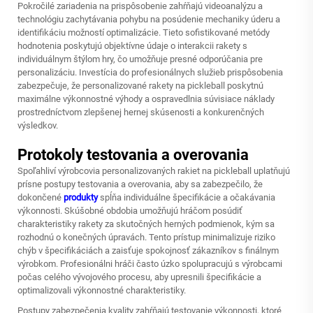
Pokročilé zariadenia na prispôsobenie zahŕňajú videoanalýzu a
technológiu zachytávania pohybu na posúdenie mechaniky úderu a
identifikáciu možností optimalizácie. Tieto sofistikované metódy
hodnotenia poskytujú objektívne údaje o interakcii rakety s
individuálnym štýlom hry, čo umožňuje presné odporúčania pre
personalizáciu. Investícia do profesionálnych služieb prispôsobenia
zabezpečuje, že personalizované rakety na pickleball poskytnú
maximálne výkonnostné výhody a ospravedlnia súvisiace náklady
prostredníctvom zlepšenej hernej skúsenosti a konkurenčných
výsledkov.
Protokoly testovania a overovania
Spoľahliví výrobcovia personalizovaných rakiet na pickleball uplatňujú
prísne postupy testovania a overovania, aby sa zabezpečilo, že
dokončené
produkty
spĺňa individuálne špecifikácie a očakávania
výkonnosti. Skúšobné obdobia umožňujú hráčom posúdiť
charakteristiky rakety za skutočných herných podmienok, kým sa
rozhodnú o konečných úpravách. Tento prístup minimalizuje riziko
chýb v špecifikáciách a zaisťuje spokojnosť zákazníkov s finálnym
výrobkom. Profesionálni hráči často úzko spolupracujú s výrobcami
počas celého vývojového procesu, aby upresnili špecifikácie a
optimalizovali výkonnostné charakteristiky.
Postupy zabezpečenia kvality zahŕňajú testovanie výkonnosti, ktoré