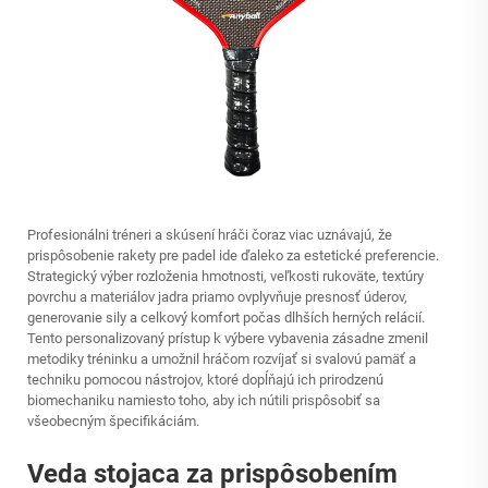
Profesionálni tréneri a skúsení hráči čoraz viac uznávajú, že
prispôsobenie rakety pre padel ide ďaleko za estetické preferencie.
Strategický výber rozloženia hmotnosti, veľkosti rukoväte, textúry
povrchu a materiálov jadra priamo ovplyvňuje presnosť úderov,
generovanie sily a celkový komfort počas dlhších herných relácií.
Tento personalizovaný prístup k výbere vybavenia zásadne zmenil
metodiky tréninku a umožnil hráčom rozvíjať si svalovú pamäť a
techniku pomocou nástrojov, ktoré dopĺňajú ich prirodzenú
biomechaniku namiesto toho, aby ich nútili prispôsobiť sa
všeobecným špecifikáciám.
Veda stojaca za prispôsobením