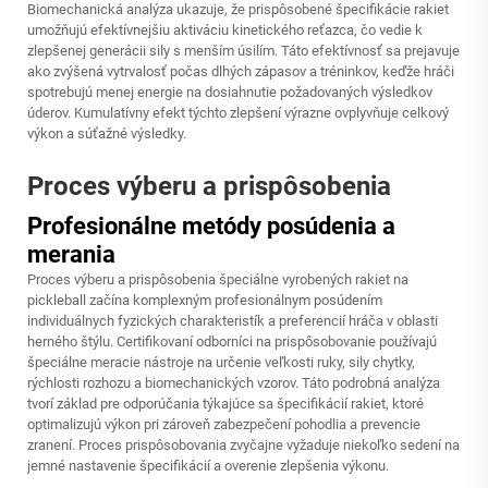
Biomechanická analýza ukazuje, že prispôsobené špecifikácie rakiet
umožňujú efektívnejšiu aktiváciu kinetického reťazca, čo vedie k
zlepšenej generácii sily s menším úsilím. Táto efektívnosť sa prejavuje
ako zvýšená vytrvalosť počas dlhých zápasov a tréninkov, keďže hráči
spotrebujú menej energie na dosiahnutie požadovaných výsledkov
úderov. Kumulatívny efekt týchto zlepšení výrazne ovplyvňuje celkový
výkon a súťažné výsledky.
Proces výberu a prispôsobenia
Profesionálne metódy posúdenia a
merania
Proces výberu a prispôsobenia špeciálne vyrobených rakiet na
pickleball začína komplexným profesionálnym posúdením
individuálnych fyzických charakteristík a preferencií hráča v oblasti
herného štýlu. Certifikovaní odborníci na prispôsobovanie používajú
špeciálne meracie nástroje na určenie veľkosti ruky, sily chytky,
rýchlosti rozhozu a biomechanických vzorov. Táto podrobná analýza
tvorí základ pre odporúčania týkajúce sa špecifikácií rakiet, ktoré
optimalizujú výkon pri zároveň zabezpečení pohodlia a prevencie
zranení. Proces prispôsobovania zvyčajne vyžaduje niekoľko sedení na
jemné nastavenie špecifikácií a overenie zlepšenia výkonu.