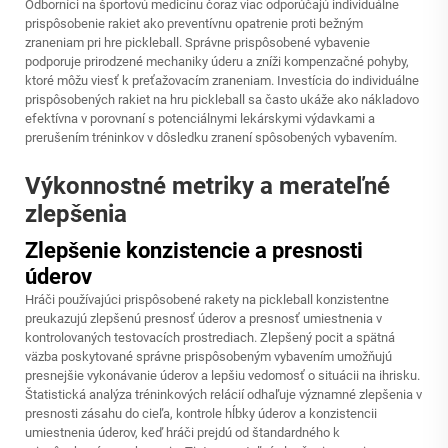
Odborníci na športovú medicínu čoraz viac odporúčajú individuálne
prispôsobenie rakiet ako preventívnu opatrenie proti bežným
zraneniam pri hre pickleball. Správne prispôsobené vybavenie
podporuje prirodzené mechaniky úderu a zníži kompenzačné pohyby,
ktoré môžu viesť k preťažovacím zraneniam. Investícia do individuálne
prispôsobených rakiet na hru pickleball sa často ukáže ako nákladovo
efektívna v porovnaní s potenciálnymi lekárskymi výdavkami a
prerušením tréninkov v dôsledku zranení spôsobených vybavením.
Výkonnostné metriky a merateľné
zlepšenia
Zlepšenie konzistencie a presnosti
úderov
Hráči používajúci prispôsobené rakety na pickleball konzistentne
preukazujú zlepšenú presnosť úderov a presnosť umiestnenia v
kontrolovaných testovacích prostrediach. Zlepšený pocit a spätná
väzba poskytované správne prispôsobeným vybavením umožňujú
presnejšie vykonávanie úderov a lepšiu vedomosť o situácii na ihrisku.
Štatistická analýza tréninkových relácií odhaľuje významné zlepšenia v
presnosti zásahu do cieľa, kontrole hĺbky úderov a konzistencii
umiestnenia úderov, keď hráči prejdú od štandardného k