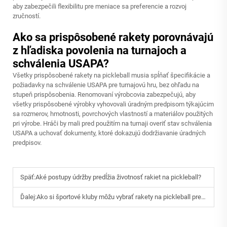
aby zabezpečili flexibilitu pre meniace sa preferencie a rozvoj
zručností.
Ako sa prispôsobené rakety porovnávajú
z hľadiska povolenia na turnajoch a
schválenia USAPA?
Všetky prispôsobené rakety na pickleball musia spĺňať špecifikácie a
požiadavky na schválenie USAPA pre turnajovú hru, bez ohľadu na
stupeň prispôsobenia. Renomovaní výrobcovia zabezpečujú, aby
všetky prispôsobené výrobky vyhovovali úradným predpisom týkajúcim
sa rozmerov, hmotnosti, povrchových vlastností a materiálov použitých
pri výrobe. Hráči by mali pred použitím na turnaji overiť stav schválenia
USAPA a uchovať dokumenty, ktoré dokazujú dodržiavanie úradných
predpisov.
Späť:
Aké postupy údržby predĺžia životnosť rakiet na pickleball?
Ďalej:
Ako si športové kluby môžu vybrať rakety na pickleball pre začiatočníkov a profesionálov?