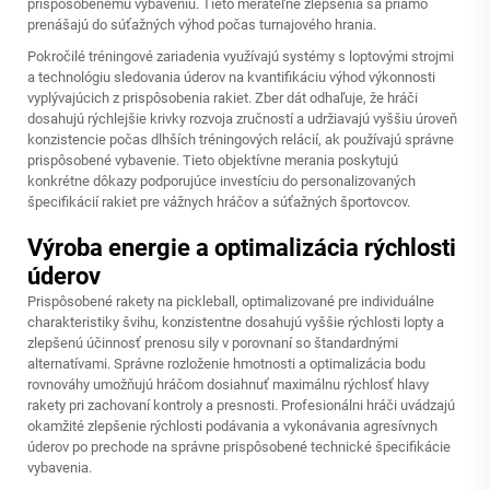
prispôsobenému vybaveniu. Tieto merateľné zlepšenia sa priamo
prenášajú do súťažných výhod počas turnajového hrania.
Pokročilé tréningové zariadenia využívajú systémy s loptovými strojmi
a technológiu sledovania úderov na kvantifikáciu výhod výkonnosti
vyplývajúcich z prispôsobenia rakiet. Zber dát odhaľuje, že hráči
dosahujú rýchlejšie krivky rozvoja zručností a udržiavajú vyššiu úroveň
konzistencie počas dlhších tréningových relácií, ak používajú správne
prispôsobené vybavenie. Tieto objektívne merania poskytujú
konkrétne dôkazy podporujúce investíciu do personalizovaných
špecifikácií rakiet pre vážnych hráčov a súťažných športovcov.
Výroba energie a optimalizácia rýchlosti
úderov
Prispôsobené rakety na pickleball, optimalizované pre individuálne
charakteristiky švihu, konzistentne dosahujú vyššie rýchlosti lopty a
zlepšenú účinnosť prenosu sily v porovnaní so štandardnými
alternatívami. Správne rozloženie hmotnosti a optimalizácia bodu
rovnováhy umožňujú hráčom dosiahnuť maximálnu rýchlosť hlavy
rakety pri zachovaní kontroly a presnosti. Profesionálni hráči uvádzajú
okamžité zlepšenie rýchlosti podávania a vykonávania agresívnych
úderov po prechode na správne prispôsobené technické špecifikácie
vybavenia.