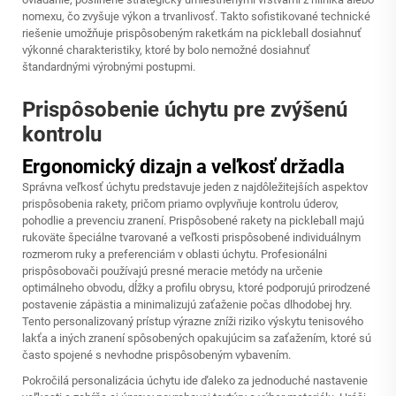
nomexu, čo zvyšuje výkon a trvanlivosť. Takto sofistikované technické
riešenie umožňuje prispôsobeným raketkám na pickleball dosiahnuť
výkonné charakteristiky, ktoré by bolo nemožné dosiahnuť
štandardnými výrobnými postupmi.
Prispôsobenie úchytu pre zvýšenú
kontrolu
Ergonomický dizajn a veľkosť držadla
Správna veľkosť úchytu predstavuje jeden z najdôležitejších aspektov
prispôsobenia rakety, pričom priamo ovplyvňuje kontrolu úderov,
pohodlie a prevenciu zranení. Prispôsobené rakety na pickleball majú
rukoväte špeciálne tvarované a veľkosti prispôsobené individuálnym
rozmerom ruky a preferenciám v oblasti úchytu. Profesionálni
prispôsobovači používajú presné meracie metódy na určenie
optimálneho obvodu, dĺžky a profilu obrysu, ktoré podporujú prirodzené
postavenie zápästia a minimalizujú zaťaženie počas dlhodobej hry.
Tento personalizovaný prístup výrazne zníži riziko výskytu tenisového
lakťa a iných zranení spôsobených opakujúcim sa zaťažením, ktoré sú
často spojené s nevhodne prispôsobeným vybavením.
Pokročilá personalizácia úchytu ide ďaleko za jednoduché nastavenie