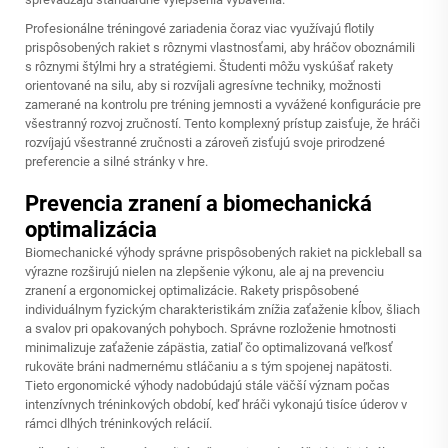
Profesionálne tréningové zariadenia čoraz viac využívajú flotily
prispôsobených rakiet s rôznymi vlastnosťami, aby hráčov oboznámili
s rôznymi štýlmi hry a stratégiemi. Študenti môžu vyskúšať rakety
orientované na silu, aby si rozvíjali agresívne techniky, možnosti
zamerané na kontrolu pre tréning jemnosti a vyvážené konfigurácie pre
všestranný rozvoj zručností. Tento komplexný prístup zaisťuje, že hráči
rozvíjajú všestranné zručnosti a zároveň zisťujú svoje prirodzené
preferencie a silné stránky v hre.
Prevencia zranení a biomechanická
optimalizácia
Biomechanické výhody správne prispôsobených rakiet na pickleball sa
výrazne rozširujú nielen na zlepšenie výkonu, ale aj na prevenciu
zranení a ergonomickej optimalizácie. Rakety prispôsobené
individuálnym fyzickým charakteristikám znížia zaťaženie kĺbov, šliach
a svalov pri opakovaných pohyboch. Správne rozloženie hmotnosti
minimalizuje zaťaženie zápästia, zatiaľ čo optimalizovaná veľkosť
rukoväte bráni nadmernému stláčaniu a s tým spojenej napätosti.
Tieto ergonomické výhody nadobúdajú stále väčší význam počas
intenzívnych tréninkových období, keď hráči vykonajú tisíce úderov v
rámci dlhých tréninkových relácií.