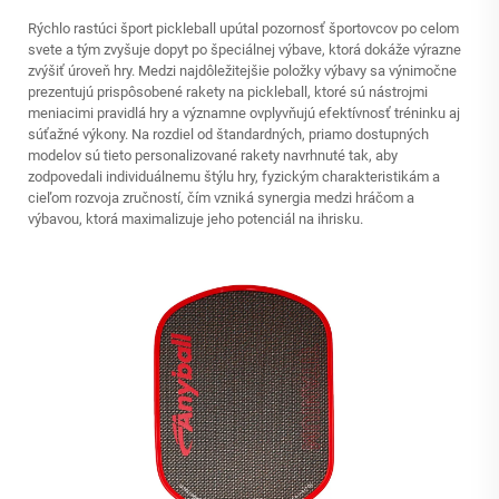
Rýchlo rastúci šport pickleball upútal pozornosť športovcov po celom
svete a tým zvyšuje dopyt po špeciálnej výbave, ktorá dokáže výrazne
zvýšiť úroveň hry. Medzi najdôležitejšie položky výbavy sa výnimočne
prezentujú prispôsobené rakety na pickleball, ktoré sú nástrojmi
meniacimi pravidlá hry a významne ovplyvňujú efektívnosť tréninku aj
súťažné výkony. Na rozdiel od štandardných, priamo dostupných
modelov sú tieto personalizované rakety navrhnuté tak, aby
zodpovedali individuálnemu štýlu hry, fyzickým charakteristikám a
cieľom rozvoja zručností, čím vzniká synergia medzi hráčom a
výbavou, ktorá maximalizuje jeho potenciál na ihrisku.