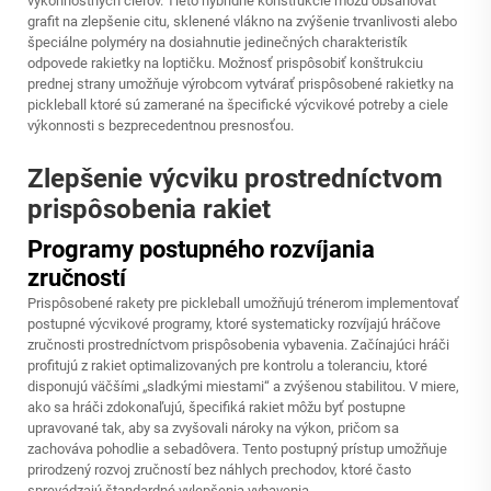
výkonnostných cieľov. Tieto hybridné konštrukcie môžu obsahovať
grafit na zlepšenie citu, sklenené vlákno na zvýšenie trvanlivosti alebo
špeciálne polyméry na dosiahnutie jedinečných charakteristík
odpovede rakietky na loptičku. Možnosť prispôsobiť konštrukciu
prednej strany umožňuje výrobcom vytvárať
prispôsobené rakietky na
pickleball
ktoré sú zamerané na špecifické výcvikové potreby a ciele
výkonnosti s bezprecedentnou presnosťou.
Zlepšenie výcviku prostredníctvom
prispôsobenia rakiet
Programy postupného rozvíjania
zručností
Prispôsobené rakety pre pickleball umožňujú trénerom implementovať
postupné výcvikové programy, ktoré systematicky rozvíjajú hráčove
zručnosti prostredníctvom prispôsobenia vybavenia. Začínajúci hráči
profitujú z rakiet optimalizovaných pre kontrolu a toleranciu, ktoré
disponujú väčšími „sladkými miestami“ a zvýšenou stabilitou. V miere,
ako sa hráči zdokonaľujú, špecifiká rakiet môžu byť postupne
upravované tak, aby sa zvyšovali nároky na výkon, pričom sa
zachováva pohodlie a sebadôvera. Tento postupný prístup umožňuje
prirodzený rozvoj zručností bez náhlych prechodov, ktoré často
sprevádzajú štandardné vylepšenia vybavenia.