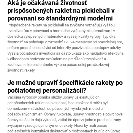
Aká je očakávaná životnosť
prispôsobených rakiet na pickleball v
porovnaní so štandardnými modelmi
Prispôsobené rakety na pickleball sa zvyčajne vyznačujú vyššou
trvanlivosťou v porovnaní s hromadne vyrábanými alternatívami v
dôsledku vylepšených materiálov a vyššej kvality výroby. Typická
životnosť sa pohybuje v rozmedzí 12–24 mesiacov pri pravidelnej hre,
pričom presná doba závisí od intenzity používania a postupov údržby.
Vyššia počiatočná investícia sa často ukáže ako nákladovo efektívna
v dlhodobom horizonte vzhľadom na predĺženú trvanlivosť a
zachovanie konzistentného výkonu počas celej prevádzkovej
životnosti rakety.
Je možné upraviť špecifikácie rakety po
počiatočnej personalizácii?
Väčšina výrobcov ponúka služby úpravy už existujúcich
prispôsobených rakiet na pickleball, hoci možnosti môžu byť
obmedzené v závislosti od pôvodných výrobných metód a
požadovaných zmien. Úpravy rukoväte, úpravy hmotnosti a povrchové
úpravy sa často dajú vykonať, zatiaľ čo úpravy jadra a prednej strany
zvyčajne vyžadujú úplnú výmenu rakety. Hráči by mali počas
počiatočných konzultácií diskutovať o možnostiach budúcich úprav,