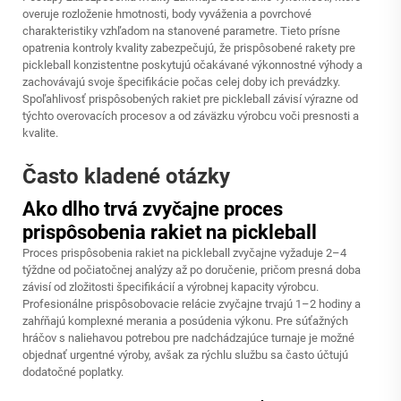
overuje rozloženie hmotnosti, body vyváženia a povrchové
charakteristiky vzhľadom na stanovené parametre. Tieto prísne
opatrenia kontroly kvality zabezpečujú, že prispôsobené rakety pre
pickleball konzistentne poskytujú očakávané výkonnostné výhody a
zachovávajú svoje špecifikácie počas celej doby ich prevádzky.
Spoľahlivosť prispôsobených rakiet pre pickleball závisí výrazne od
týchto overovacích procesov a od záväzku výrobcu voči presnosti a
kvalite.
Často kladené otázky
Ako dlho trvá zvyčajne proces
prispôsobenia rakiet na pickleball
Proces prispôsobenia rakiet na pickleball zvyčajne vyžaduje 2–4
týždne od počiatočnej analýzy až po doručenie, pričom presná doba
závisí od zložitosti špecifikácií a výrobnej kapacity výrobcu.
Profesionálne prispôsobovacie relácie zvyčajne trvajú 1–2 hodiny a
zahŕňajú komplexné merania a posúdenia výkonu. Pre súťažných
hráčov s naliehavou potrebou pre nadchádzajúce turnaje je možné
objednať urgentné výroby, avšak za rýchlu službu sa často účtujú
dodatočné poplatky.