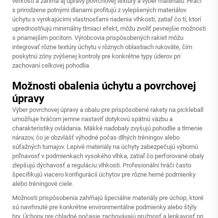
veľkosti a zahŕňa aj úpravy povrchovej textúry a výber materiálu. Hráči
s prirodzene potnými dlanami profitujú z vylepšených materiálov
úchytu s vynikajúcimi vlastnosťami riadenia vlhkosti, zatiaľ čo tí, ktorí
uprednostňujú minimálny tlmiaci efekt, môžu zvoliť pevnejšie možnosti
s priamejším pocitom. Výrobcovia prispôsobených rakiet môžu
integrovať rôzne textúry úchytu v rôznych oblastiach rukoväte, čím
poskytnú zóny zvýšenej kontroly pre konkrétne typy úderov pri
zachovaní celkovej pohodlia.
Možnosti obalenia úchytu a povrchovej
úpravy
Výber povrchovej úpravy a obalu pre prispôsobené rakety na pickleball
umožňuje hráčom jemne nastaviť dotykovú spätnú väzbu a
charakteristiky ovládania. Mäkké nadobaly zvyšujú pohodlie a tlmenie
nárazov, čo je obzvlášť výhodné počas dlhých tréningov alebo
súťažných turnajov. Lepivé materiály na úchyty zabezpečujú výbornú
priľnavosť v podmienkach vysokého vlhka, zatiaľ čo perforované obaly
zlepšujú dýchavosť a reguláciu vlhkosti. Profesionálni hráči často
špecifikujú viacero konfigurácií úchytov pre rôzne herné podmienky
alebo tréningové ciele.
Možnosti prispôsobenia zahŕňajú špeciálne materiály pre úchop, ktoré
sú navrhnuté pre konkrétne environmentálne podmienky alebo štýly
hry. Úchopy pre chladné počasie zachovávajú pružnosť a lepkavosť pri