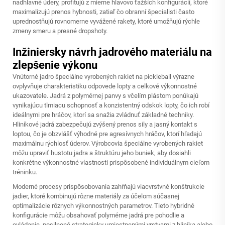
nadhlavné údery, profitujú z mierne hlavovo ťažších konfigurácií, ktoré
maximalizujú prenos hybnosti, zatiaľ čo obranní špecialisti často
uprednostňujú rovnomerne vyvážené rakety, ktoré umožňujú rýchle
zmeny smeru a presné dropshoty.
Inžiniersky návrh jadrového materiálu na
zlepšenie výkonu
Vnútorné jadro špeciálne vyrobených rakiet na pickleball výrazne
ovplyvňuje charakteristiku odpovede lopty a celkové výkonnostné
ukazovatele. Jadrá z polymérnej panvy s včelím plástom ponúkajú
vynikajúcu tlmiacu schopnosť a konzistentný odskok lopty, čo ich robí
ideálnymi pre hráčov, ktorí sa snažia zvládnuť základné techniky.
Hliníkové jadrá zabezpečujú zvýšený prenos sily a jasný kontakt s
loptou, čo je obzvlášť výhodné pre agresívnych hráčov, ktorí hľadajú
maximálnu rýchlosť úderov. Výrobcovia špeciálne vyrobených rakiet
môžu upraviť hustotu jadra a štruktúru jeho buniek, aby dosiahli
konkrétne výkonnostné vlastnosti prispôsobené individuálnym cieľom
tréninku.
Moderné procesy prispôsobovania zahŕňajú viacvrstvné konštrukcie
jadier, ktoré kombinujú rôzne materiály za účelom súčasnej
optimalizácie rôznych výkonnostných parametrov. Tieto hybridné
konfigurácie môžu obsahovať polymérne jadrá pre pohodlie a
ovládanie, posilnené strategicky umiestnenými vrstvami z hliníka alebo