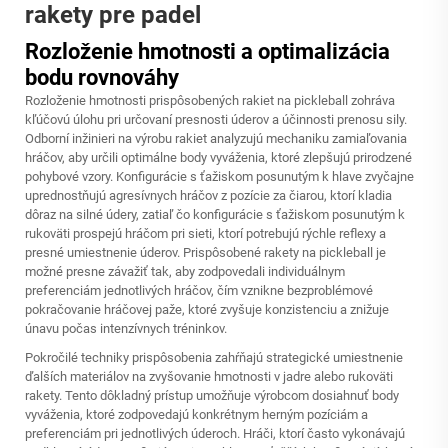
rakety pre padel
Rozloženie hmotnosti a optimalizácia
bodu rovnováhy
Rozloženie hmotnosti prispôsobených rakiet na pickleball zohráva
kľúčovú úlohu pri určovaní presnosti úderov a účinnosti prenosu sily.
Odborní inžinieri na výrobu rakiet analyzujú mechaniku zamiaľovania
hráčov, aby určili optimálne body vyváženia, ktoré zlepšujú prirodzené
pohybové vzory. Konfigurácie s ťažiskom posunutým k hlave zvyčajne
uprednostňujú agresívnych hráčov z pozície za čiarou, ktorí kladia
dôraz na silné údery, zatiaľ čo konfigurácie s ťažiskom posunutým k
rukoväti prospejú hráčom pri sieti, ktorí potrebujú rýchle reflexy a
presné umiestnenie úderov. Prispôsobené rakety na pickleball je
možné presne závažiť tak, aby zodpovedali individuálnym
preferenciám jednotlivých hráčov, čím vznikne bezproblémové
pokračovanie hráčovej paže, ktoré zvyšuje konzistenciu a znižuje
únavu počas intenzívnych tréninkov.
Pokročilé techniky prispôsobenia zahŕňajú strategické umiestnenie
ďalších materiálov na zvyšovanie hmotnosti v jadre alebo rukoväti
rakety. Tento dôkladný prístup umožňuje výrobcom dosiahnuť body
vyváženia, ktoré zodpovedajú konkrétnym herným pozíciám a
preferenciám pri jednotlivých úderoch. Hráči, ktorí často vykonávajú