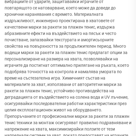
вибрациите от ударите, защитавайки играчите от
повтарящото се натоварване, което може да доведе до
хронични наранявания с времето. Материалната
издръжливост, инженерно проектирана в хватовете от
качествени марки за ракети за плажен тенис, издържа
абразивните ефекти на въздействието на пясък и често
почистване, запазвайки текстурата и амортисьорните
свойства на повърхността за продължителен период. Много
водещи марки за ракети за плажен тенис предлагат опции за
персонализиране на размера на хвата, позволявайки на
играчите да постигнат оптимално прилягане на ръката, което
подобрява точността на контрола и намалява умората по
време на състезателна игра. Химичният състав на
материалите за хват, използвани от авторитетни марки за
ракети за плажен тенис, устойчиво противодейства на
деградацията от въздействието на солена вода и UV лъчение,
осигурявайки последователни работни характеристики през
целия експлоатационен живот на оборудването.
Препоръчаните от професионални марки за ракети за плажен
тенис техники за монтаж осигуряват правилно подравняване и
напрежение на хвата, максимизирайки ползите от тези
напреднали системи за хват, докато предоставят на играчите