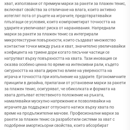
хват, използвани от премиум марки за ракети за плажен тенис,
включват свойства за отвличане на влага, които активно
изтеглят пота от ръцете на играчите, предотвратявайки
плъзгащи се условия, които компрометират точността на
ударите и увеличават риска от наранявания. Напреднали
марки за ракети за плажен тенис са интегрирали
микротекстурни повърхности, които създават множество
контактни точки между ръка и хват, значително увеличавайки
коефицента на триене дори когато пясъчни частици се
натрупват върху повърхността на хвата. Тази иновация се
оказва особено ценна по време на интензивни рали, където
сигурността на хвата директно влияе на увереността на
играча и точността при изпълнение на ударите. Ергономичните
принципи в дизайна, прилагани от установени марки за ракети
за плажен тенис, осигуряват, че обиколката и формата на
хвата допълват естественото положение на ръката,
намалявайки мускулно напрежение и позволявайки на
играчите да поддържат отпуснато натиск върху хвата по
време на продължителни мачове. Професионални марки за
ракети за плажен тенис са разработили системи за хват с
подобрени амортисьорни свойства, които абсорбират