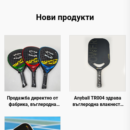
Нови продукти
Продажба директно от
Anyball TR004 здрава
фабрика, въглеродна
въглеродна влакнеста
ракета за падел,
термоформирана
въглеродно влакно 18k
пикалбол ракета за
EVA с матова повърхност
външни спортове, за
за тренировки, марка
тренировки и