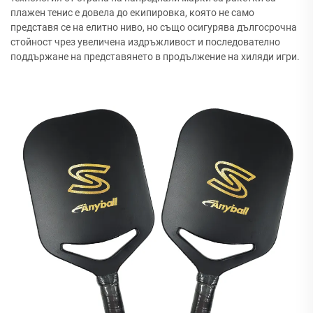
плажен тенис е довела до екипировка, която не само
представя се на елитно ниво, но също осигурява дългосрочна
стойност чрез увеличена издръжливост и последователно
поддържане на представянето в продължение на хиляди игри.