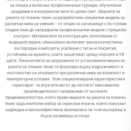
на плажа и включва професионални турнири, обучителни
академии и конкурентни лиги по целия свят. Марките за
ракети за плажен тенис са разработили специални модели за
различни нива на умения – от опции за начинаещи с по-големи
сладки зони до напреднали професионални модели с прецизен
контрол. Материалите за конструкция, използвани от
водещите марки, обикновено включват висококачествени
въглеродни композити, усилване с титан и покрития,
устойчиви на времето, които защитават срещу корозия и УВ
щети. Технологията на шнуровките от установените марки за
ракети за плажен тенис се фокусира върху издръжливост и
постоянство на опъването при различни нива на влажност и
температурни условия. Тези специализирани характеристики
гарантират, че играчите могат да постигат максимална
производителност независимо от околните
предизвикателства, което прави марките за ракети за плажен
тенис задължителен избор за сериозни играчи, които изискват
надеждна и високоефективна екипировка за този вълнуващ и
бързо развиващ се спорт.