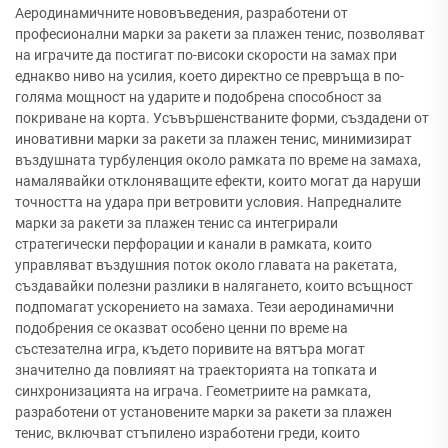
Аеродинамичните нововъведения, разработени от
професионални марки за ракети за плажен тенис, позволяват
на играчите да постигат по-високи скорости на замах при
еднакво ниво на усилия, което директно се превръща в по-
голяма мощност на ударите и подобрена способност за
покриване на корта. Усъвършенстваните форми, създадени от
иновативни марки за ракети за плажен тенис, минимизират
въздушната турбуленция около рамката по време на замаха,
намалявайки отклоняващите ефекти, които могат да наруши
точността на удара при ветровити условия. Напредналите
марки за ракети за плажен тенис са интегрирали
стратегически перфорации и канали в рамката, които
управляват въздушния поток около главата на ракетата,
създавайки полезни разлики в налягането, които всъщност
подпомагат ускорението на замаха. Тези аеродинамични
подобрения се оказват особено ценни по време на
състезателна игра, където поривите на вятъра могат
значително да повлияят на траекторията на топката и
синхронизацията на играча. Геометриите на рамката,
разработени от установените марки за ракети за плажен
тенис, включват стъпилено изработени греди, които