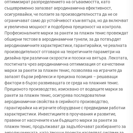
оптимизират разпределението на огъваемостта, като
същевременно запазват аеродинамична ефективност,
осигурявайки, че ползите за производителността да не се
ограничават само до устойчивост към вятъра, но да включват
и увеличена мощност и подобрена прецизност на контрола.
Професионалните марки за ракети за плажен тенис провеждат
обширни тестове в аеродинамични тунели, за да потвърдят
аеродинамичните характеристики, гарантирайки, че реалната
производителност отговаря на теоретичните параметри на
дизайна при различни скорости и посоки на вятъра. Лекотата,
постигната чрез аеродинамична оптимизация от качествени
марки за ракети за плажен тенис, позволява на играчите да
запазят бързи рефлекси и прецизна позиция – решаващи
фактори в бързо развиващата се среда на плажния тенис.
Прецизното производство, изисквано от водещите марки за
ракети за плажен тенис, осигурява последователни
аеродинамични свойства в серийното производство,
гарантирайки на играчите оборудване с предвидими работни
характеристики. Инвестициите в проучвания и развитие,
правени от насочените към бъдещето марки за ракети за
плажен тенис, продължават да задълбочават разбирането за
аеродинамиката, като текущи проекти изследват системи за