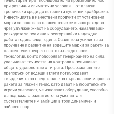
тенис, гарантират последователна производителност
при различни климатични условия – от влажни
тропически среди до ветровити пустинни крайбрежия.
Инвестицията в качествени продукти от установени
марки за ракети за плажен тенис се възнаграждава
чрез удължен живот на оборудването, намалявайки
разходите за подмяна и осигурявайки надеждна
работа година след година. Освен това усилията за
проучване и развитие на водещите марки за ракети за
плажен тенис непрекъснато въвеждат нови
технологии, които подобряват генерирането на сила,
увеличават точността на контрола и повишават
общото удоволствие от играта. Професионалните
препоръки от водещи атлети потвърждават
твърденията за представяне на първокласни марки за
ракети за плажен тенис, като дават на любителските
играчи увереност, че използват оборудване, способно
да подпомага развитието на уменията и
състезателните им амбиции в този динамичен и
забавен спорт.