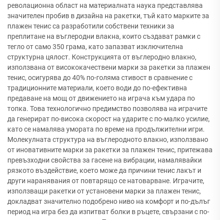
револационна област на материалната наука представлява
значителен пробив в дизайна на ракетки, тъй като марките за
плажен тенис са разработили собствени техники за
преплитане на въглеродни влакна, които създават рамки с
тегло от само 350 грама, като запазват изключителна
структурна цялост. Конструкцията от въглеродно влакно,
използвана от висококачествени марки за ракетки за плажен
тенис, осигурява до 40% по-голяма стивост в сравнение с
традиционните материали, което води до по-ефективна
предаване на мощ от движението на играча към удара по
топка. Това технологично предимство позволява на играчите
да генерират по-висока скорост на ударите с по-малко усилие,
като се намалява умората по време на продължителни игри.
Молекулната структура на въглеродното влакно, използвано
от иновативните марки за ракетки за плажен тенис, притежава
превъзходни свойства за гасене на вибрации, намалявайки
рязкото въздействие, което може да причини тенис лакът и
други наранявания от повтарящо се натоварване. Играчите,
използващи ракетки от установени марки за плажен тенис,
докладват значително подобрено ниво на комфорт и по-дълъг
период на игра без да изпитват болки в ръцете, свързани с по-