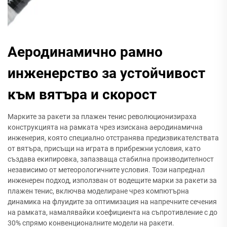
Аеродинамично рамно
инженерство за устойчивост
към вятъра и скорост
Марките за ракети за плажен тенис революционизираха
конструкцията на рамката чрез изискана аеродинамична
инженерия, която специално отстранява предизвикателствата
от вятъра, присъщи на играта в прибрежни условия, като
създава екипировка, запазваща стабилна производителност
независимо от метеорологичните условия. Този напреднал
инженерен подход, използван от водещите марки за ракети за
плажен тенис, включва моделиране чрез компютърна
динамика на флуидите за оптимизация на напречните сечения
на рамката, намалявайки коефициента на съпротивление с до
30% спрямо конвенционалните модели на ракети.