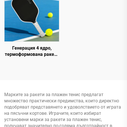
Anyball
забавления
Генерация 4 ядро,
термоформована ракета
за пиклбол от Toray T700,
14 мм, 16 мм, с ръбове
от ЕВА пяна и
въглеродно влакно,
сертифицирана от
USAPA, фабрична
Марките за ракети за плажен тенис предлагат
търговия на едро
множество практически предимства, които директно
подобряват представянето и удоволствието от играта
на пясъчни кортове. Играчите, които избират
установени марки за ракети за плажен тенис,
получават значително по-голяма дълготрайност в