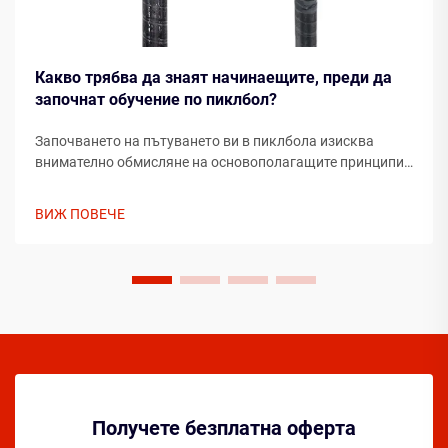
Какво трябва да знаят начинаещите, преди да
започнат обучение по пиклбол?
Започването на пътуването ви в пиклбола изисква
внимателно обмисляне на основополагащите принципи,
които ще формират развитието ви като играч.
Разбирането на съществените елементи преди стъпване
ВИЖ ПОВЕЧЕ
на корта може значително да ускори напредъка ви ...
Получете безплатна оферта