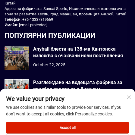
Китай
Адрес на фабриката: Sancai Sports, Икономическа и технологична
зона за развитие Хесян, град Мааншан, провинция Аньхой, Китай
Телефон:
+86-13337319669
Имейл:
[email protected]
ПОПУЛЯРНИ ПУБЛИКАЦИИ
Anyball блести на 138-ма Кантонска
изложба с очаквани нови постъпления
October 22, 2025
Разглеждане на водещата фабрика за
пиклбол ракети във Виетнам
We value your privacy
September 22, 2025
We use cookies and similar tools to provide our services. If you
don't want to accept all cookies, click Personalize cookies.
Всички права запазени. © 2026 Dmantis Sports Goods Co., Ltd. Пекин
-
Политика за поверителност
Accept all