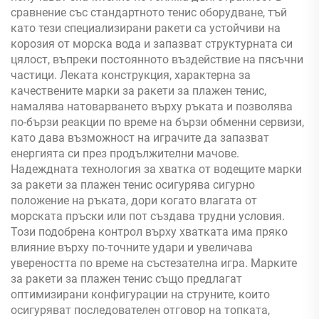
сравнение със стандартното тенис оборудване, тъй
като тези специализирани ракети са устойчиви на
корозия от морска вода и запазват структурната си
цялост, въпреки постоянното въздействие на пясъчни
частици. Леката конструкция, характерна за
качествените марки за ракети за плажен тенис,
намалява натоварването върху ръката и позволява
по-бързи реакции по време на бързи обменни сервизи,
като дава възможност на играчите да запазват
енергията си през продължителни мачове.
Надеждната технология за хватка от водещите марки
за ракети за плажен тенис осигурява сигурно
положение на ръката, дори когато влагата от
морската пръски или пот създава трудни условия.
Този подобрена контрол върху хватката има пряко
влияние върху по-точните удари и увеличава
увереността по време на състезателна игра. Марките
за ракети за плажен тенис също предлагат
оптимизирани конфигурации на струните, които
осигуряват последователен отговор на топката,