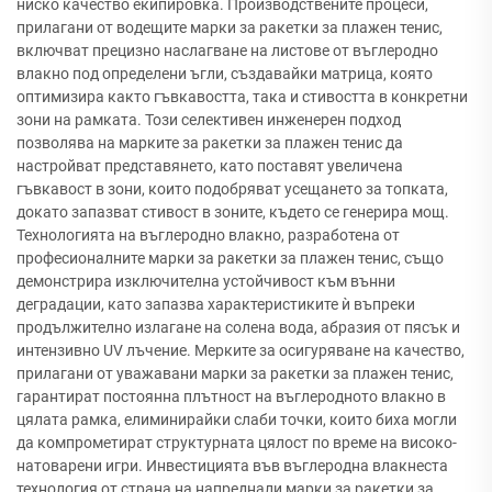
ниско качество екипировка. Производствените процеси,
прилагани от водещите марки за ракетки за плажен тенис,
включват прецизно наслагване на листове от въглеродно
влакно под определени ъгли, създавайки матрица, която
оптимизира както гъвкавостта, така и стивостта в конкретни
зони на рамката. Този селективен инженерен подход
позволява на марките за ракетки за плажен тенис да
настройват представянето, като поставят увеличена
гъвкавост в зони, които подобряват усещането за топката,
докато запазват стивост в зоните, където се генерира мощ.
Технологията на въглеродно влакно, разработена от
професионалните марки за ракетки за плажен тенис, също
демонстрира изключителна устойчивост към вънни
деградации, като запазва характеристиките ѝ въпреки
продължително излагане на солена вода, абразия от пясък и
интензивно UV лъчение. Мерките за осигуряване на качество,
прилагани от уважавани марки за ракетки за плажен тенис,
гарантират постоянна плътност на въглеродното влакно в
цялата рамка, елиминирайки слаби точки, които биха могли
да компрометират структурната цялост по време на високо-
натоварени игри. Инвестицията във въглеродна влакнеста
технология от страна на напреднали марки за ракетки за