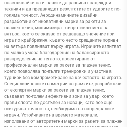
позволявайки на играчите да развиват надеждни
техники и да предвиждат резултатите от ударите с по-
голяма точност. Аеродинамичните дизайни,
разработени от иновативни марки за ракети за
плажен тенис, минимизират съпротивлението на
вятъра, което се оказва от решаващо значение при
игра по крайбрежия, където често срещаните пориви
на вятъра повлияват върху играта. Игрaчите изпитват
по-малко умора благодарение на балансираното
разпределение на теглото, проектирано от
професионални марки за ракети за плажен тенис,
което позволява по-дълги тренировки и участие в
турнири без компрометиране на качеството на играта.
Специализираните геометрии на рамките, разработени
от експертни марки за ракети за плажен тенис,
създават по-големи ефективни зони за удар, което
прави спорта по-достъпен за новаци, като все още
осигурява точността, необходима на напредналите
играчи. Устойчивите на времето материали,
използвани от авторитетни марки за ракети за плажен