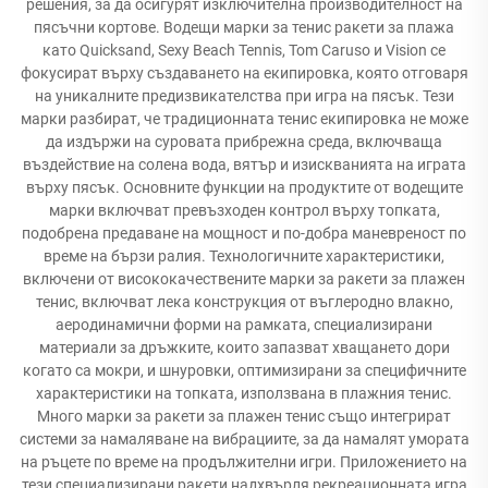
решения, за да осигурят изключителна производителност на
пясъчни кортове. Водещи марки за тенис ракети за плажа
като Quicksand, Sexy Beach Tennis, Tom Caruso и Vision се
фокусират върху създаването на екипировка, която отговаря
на уникалните предизвикателства при игра на пясък. Тези
марки разбират, че традиционната тенис екипировка не може
да издържи на суровата прибрежна среда, включваща
въздействие на солена вода, вятър и изискванията на играта
върху пясък. Основните функции на продуктите от водещите
марки включват превъзходен контрол върху топката,
подобрена предаване на мощност и по-добра маневреност по
време на бързи ралия. Технологичните характеристики,
включени от висококачествените марки за ракети за плажен
тенис, включват лека конструкция от въглеродно влакно,
аеродинамични форми на рамката, специализирани
материали за дръжките, които запазват хващането дори
когато са мокри, и шнуровки, оптимизирани за специфичните
характеристики на топката, използвана в плажния тенис.
Много марки за ракети за плажен тенис също интегрират
системи за намаляване на вибрациите, за да намалят умората
на ръцете по време на продължителни игри. Приложението на
тези специализирани ракети надхвърля рекреационната игра