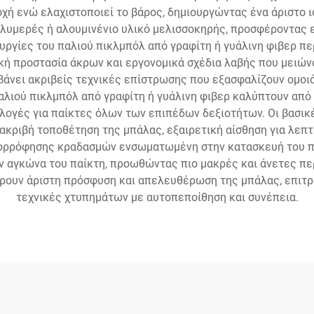
χή ενώ ελαχιστοποιεί το βάρος, δημιουργώντας ένα άριστο ι
λυμερές ή αλουμινένιο υλικό μελισσοκηρής, προσφέροντας 
ουργίες του παλιού πικλμπόλ από γραφίτη ή γυάλινη φιβερ π
ή προστασία άκρων και εργονομικά σχέδια λαβής που μειών
μβάνει ακριβείς τεχνικές επίστρωσης που εξασφαλίζουν ομοι
παλιού πικλμπόλ από γραφίτη ή γυάλινη φιβερ καλύπτουν από
λογές για παίκτες όλων των επιπέδων δεξιοτήτων. Οι βασικ
ριβή τοποθέτηση της μπάλας, εξαιρετική αίσθηση για λεπτ
απορρόφησης κραδασμών ενσωματωμένη στην κατασκευή του πα
ον αγκώνα του παίκτη, προωθώντας πιο μακρές και άνετες περ
φέρουν άριστη πρόσφυση και απελευθέρωση της μπάλας, επιτ
τεχνικές χτυπημάτων με αυτοπεποίθηση και συνέπεια.