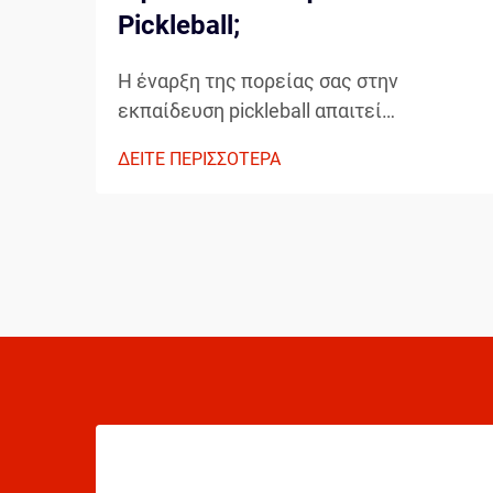
Pickleball;
Η έναρξη της πορείας σας στην
εκπαίδευση pickleball απαιτεί
προσεκτική εξέταση βασικών
ΔΕΙΤΕ ΠΕΡΙΣΣΟΤΕΡΑ
στοιχείων που θα διαμορφώσουν την
ανάπτυξή σας ως παίκτη. Η κατανόηση
των απαραίτητων στοιχείων πριν
βήξετε στο γήπεδο μπορεί σημαντικά να
επιταχύνει την πρόοδό σας...