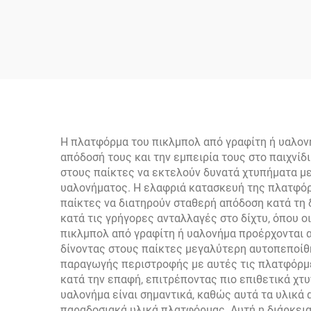
γυάλινο νήμα της
Εξω
Anyball, διαθέσιμη OEM
Αν
Π
Πι
Η πλατφόρμα του πικλμπολ από γραφίτη ή υαλον
απόδοσή τους και την εμπειρία τους στο παιχνί
Θερ
στους παίκτες να εκτελούν δυνατά χτυπήματα μ
Κ
υαλονήματος. Η ελαφριά κατασκευή της πλατφόρ
παίκτες να διατηρούν σταθερή απόδοση κατά τη 
κατά τις γρήγορες ανταλλαγές στο δίχτυ, όπου ο
πικλμπολ από γραφίτη ή υαλονήμα προέρχονται α
δίνοντας στους παίκτες μεγαλύτερη αυτοπεποίθ
παραγωγής περιστροφής με αυτές τις πλατφόρμε
κατά την επαφή, επιτρέποντας πιο επιθετικά χτ
υαλονήμα είναι σημαντικά, καθώς αυτά τα υλικά
παραδοσιακά υλικά πλατφόρμας. Αυτή η διάρκεια