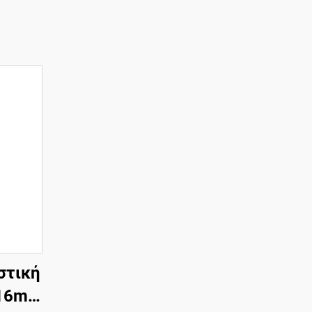
στική
 16mm