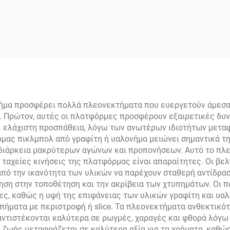
τερικούς Χώρους
PP Εγκεκριμένη
θεκτική Από Ίνες
USAPA Από Ίν
Άνθρακα με
Άνθρακα Για Ενήλ
ροσαρμοσμένο
Εκπαίδευση
Λογότυπο
Θερμομορφωμένη
στοποιημένη από
T700 Κυψελωτή 
USAPA
ήμα προσφέρει πολλά πλεονεκτήματα που ευεργετούν άμεσα 
δι. Πρώτον, αυτές οι πλατφόρμες προσφέρουν εξαιρετικές δ
μομορφωμένη PP
ε ελάχιστη προσπάθεια, λόγω των ανωτέρων ιδιοτήτων μεταφ
υψελωτή Δομή
μας πικλμπολ από γραφίτη ή υαλονήμα μειώνει σημαντικά τη
διάρκεια μακρύτερων αγώνων και προπονήσεων. Αυτό το πλεο
ι ταχείες κινήσεις της πλατφόρμας είναι απαραίτητες. Οι β
πό την ικανότητα των υλικών να παρέχουν σταθερή αντίδρασ
ηση στην τοποθέτηση και την ακρίβεια των χτυπημάτων. Οι 
ς, καθώς η υφή της επιφάνειας των υλικών γραφίτη και υα
υπήματα με περιστροφή ή slice. Τα πλεονεκτήματα ανθεκτικ
 αντιστέκονται καλύτερα σε ρωγμές, χαραγές και φθορά λόγω
 ζωής μεταφράζεται σε καλύτερη αξία για τα χρήματα, καθώς