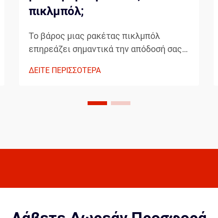
πικλμπόλ;
Το βάρος μιας ρακέτας πικλμπόλ
επηρεάζει σημαντικά την απόδοσή σας,
τον έλεγχο και τη συνολική εμπειρία
ΔΕΙΤΕ ΠΕΡΙΣΣΟΤΕΡΑ
παιχνιδιού. Κατά την επιλογή μεταξύ
ελαφρών και βαρύτερων ρακετών
πικλμπόλ, οι παίκτες πρέπει να
λαμβάνουν υπόψη το στυλ παιχνιδιού
τους, τη φυσική τους κατάσταση...