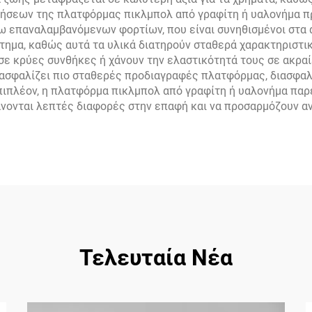
ονήσεων της πλατφόρμας πικλμπολ από γραφίτη ή υαλονήμα π
ω επαναλαμβανόμενων φορτίων, που είναι συνηθισμένοι στα 
τημα, καθώς αυτά τα υλικά διατηρούν σταθερά χαρακτηριστι
 σε κρύες συνθήκες ή χάνουν την ελαστικότητά τους σε ακρα
ξασφαλίζει πιο σταθερές προδιαγραφές πλατφόρμας, διασφαλί
πιπλέον, η πλατφόρμα πικλμπολ από γραφίτη ή υαλονήμα παρ
νονται λεπτές διαφορές στην επαφή και να προσαρμόζουν αν
Τελευταία Νέα