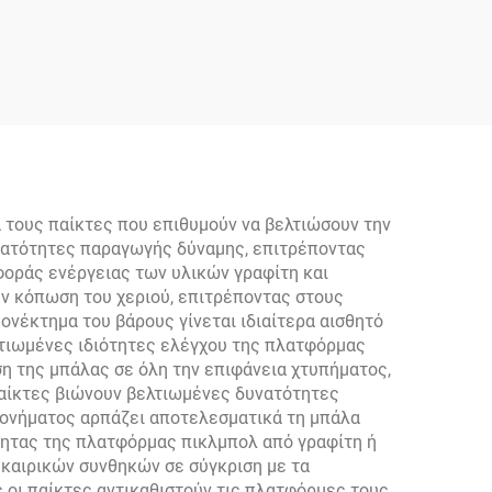
 Από
ες
ικες
 18K
Δομή
τους παίκτες που επιθυμούν να βελτιώσουν την
υνατότητες παραγωγής δύναμης, επιτρέποντας
οράς ενέργειας των υλικών γραφίτη και
ν κόπωση του χεριού, επιτρέποντας στους
νέκτημα του βάρους γίνεται ιδιαίτερα αισθητό
ελτιωμένες ιδιότητες ελέγχου της πλατφόρμας
η της μπάλας σε όλη την επιφάνεια χτυπήματος,
παίκτες βιώνουν βελτιωμένες δυνατότητες
λονήματος αρπάζει αποτελεσματικά τη μπάλα
ότητας της πλατφόρμας πικλμπολ από γραφίτη ή
 καιρικών συνθηκών σε σύγκριση με τα
 οι παίκτες αντικαθιστούν τις πλατφόρμες τους